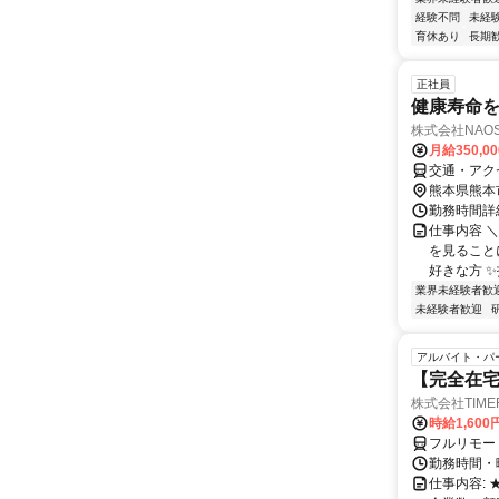
経験不問
未経
育休あり
長期
正社員
健康寿命
株式会社NAOS
月給350,0
交通・アク
熊本県熊本
勤務時間詳細
仕事内容 
を見ること
好きな方 
業界未経験者歓
未経験者歓迎
アルバイト・パ
【完全在宅
株式会社TIME
時給1,600
フルリモー
勤務時間・
仕事内容: