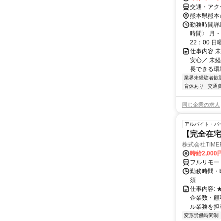
交通・アク
熊本県熊本
勤務時間詳
時間〉 月・
22：00 日
仕事内容 
安心／ 未
長できる環境
業界未経験者歓
育休あり
交通
同じ企業の求人
アルバイト・パ
【完全在宅
株式会社TIME
時給2,000
フルリモー
勤務時間・
須
仕事内容:
企業数・顧
ル業務を担当い
変形労働時間制