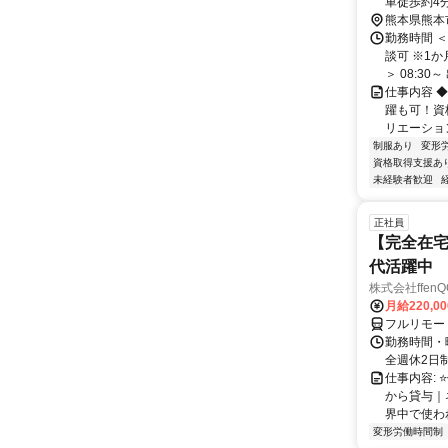
車徒歩約4
熊本県熊本
勤務時間 ＜
談可 ※1
＞ 08:30～ 
仕事内容 
躍も可！資
リエーショ
制服あり
変形
資格取得支援あ
未経験者歓迎
正社員
【完全在宅
代活躍中
株式会社ffenQ
月給220,0
フルリモー
勤務時間・曜
全週休2日制
仕事内容: 
から貸与｜
界中で使われ
変形労働時間制