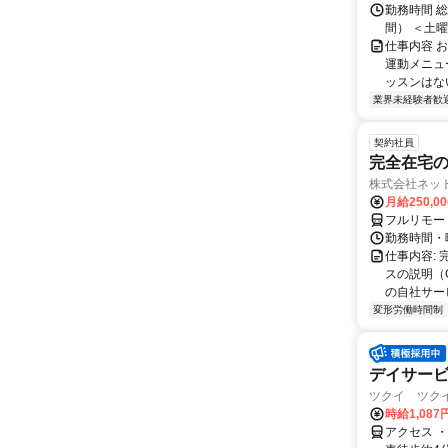
勤務時間 総
間） ＜土
仕事内容 
運動メニュ
ッスンはない
業界未経験者歓
契約社員
完全在宅の
株式会社ネッ
月給250,0
フルリモー
勤務時間・
仕事内容:
スの説明（
の自社サー
変形労働時間制
デイサー
ツクイ ツクイ
時給1,087
アクセス 