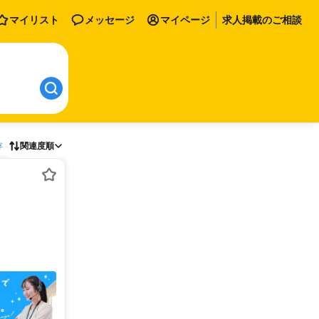
マイリスト
メッセージ
マイページ
求人掲載のご相談
存
関連度順