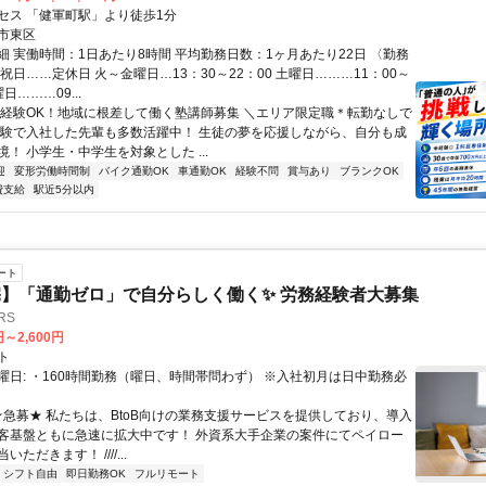
セス 「健軍町駅」より徒歩1分
市東区
細 実働時間：1日あたり8時間 平均勤務日数：1ヶ月あたり22日 〈勤務
祝日……定休日 火～金曜日…13：30～22：00 土曜日………11：00～
曜日………09...
未経験OK！地域に根差して働く塾講師募集 ＼エリア限定職＊転勤なしで
経験で入社した先輩も多数活躍中！ 生徒の夢を応援しながら、自分も成
！ 小学生・中学生を対象とした ...
迎
変形労働時間制
バイク通勤OK
車通勤OK
経験不問
賞与あり
ブランクOK
費支給
駅近5分以内
ート
】「通勤ゼロ」で自分らしく働く✨ 労務経験者大募集
RS
円～2,600円
ト
曜日: ・160時間勤務（曜日、時間帯問わず） ※入社初月は日中勤務必
 ★急募★ 私たちは、BtoB向けの業務支援サービスを提供しており、導入
客基盤ともに急速に拡大中です！ 外資系大手企業の案件にてペイロー
ただきます！ ////...
シフト自由
即日勤務OK
フルリモート