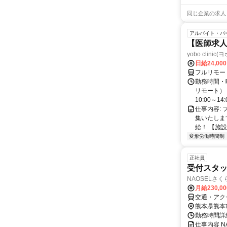
同じ企業の求人
アルバイト・パ
【医師求人
yobo clini
日給24,00
フルリモー
勤務時間・曜
リモート） 
10:00～14:0
仕事内容:
集いたしま
給！ 【施設
変形労働時間制
正社員
受付スタ
NAOSELさ
月給230,0
交通・アク
熊本県熊本
勤務時間詳細
仕事内容 