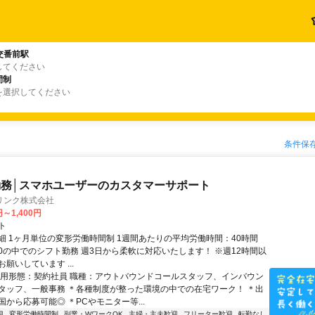
交番前駅
してください
間制
を選択してください
条件保
務│スマホユーザーのカスタマーサポート
リンク株式会社
円～1,400円
ト
細 1ヶ月単位の変形労働時間制 1週間あたりの平均労働時間：40時間
0:00の中でのシフト勤務 週3日から柔軟に対応いたします！ ※週12時間以
願いしています ...
雇用形態：契約社員 職種：アウトバウンドコールスタッフ、インバウン
タッフ、一般事務 ＊各種制度が整った環境の中での在宅ワーク！ ＊出
から応募可能◎ ＊PCやモニター等...
迎
変形労働時間制
副業・WワークOK
主婦・主夫歓迎
フリーター歓迎
転勤なし