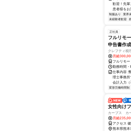
歓迎！先輩
患者様をお
制服あり
業界
未経験者歓迎
正社員
フルリモー
申告書作
クレフティ税
月給300,0
フルリモー
勤務時間・曜日
仕事内容:
理士事務所
会計入力（
変形労働時間制
女性向けフ
カーブス カ
月給235,0
アクセス 
熊本県熊本