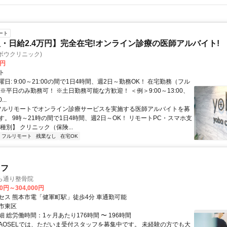
ート
・日給2.4万円】完全在宅!オンライン診療の医師アルバイト!
c(ヨボウクリニック)
0円
ト
日: 9:00～21:00の間で1日4時間、週2日～勤務OK！ 在宅勤務（フル
※平日のみ勤務可！ ※土日勤務可能な方歓迎！ ＜例＞9:00～13:00、
...
 フルリモートでオンライン診療サービスを実施する医師アルバイトを募
す。 9時～21時の間で1日4時間、週2日～OK！ リモートPC・スマホ支
種別】 クリニック（保険...
フルリモート
残業なし
在宅OK
ッフ
くら通り整骨院
00円～304,000円
セス 熊本市電「健軍町駅」徒歩4分 車通勤可能
市東区
 総労働時間：1ヶ月あたり176時間 〜 196時間
NAOSELでは、ただいま受付スタッフを募集中です。 未経験の方でも大