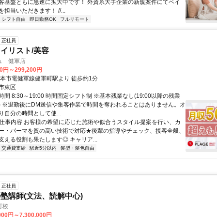
客基盤ともに急速に拡大中です！ 外資系大手企業の新規案件にてペイ
担当いただきます！ //...
シフト自由
即日勤務OK
フルリモート
正社員
イリスト/美容
ュ 健軍店
60円～299,200円
熊本市電健軍線健軍町駅より 徒歩約1分
市東区
間 8:30～19:00 時間固定シフト制 ※基本残業なし(19:00以降の残業
) ※退勤後にDM送信や集客作業で時間を奪われることはありません。オ
自分の時間として使...
● 仕事内容 お客様の希望に応じた施術や似合うスタイル提案を行い、カ
ー・パーマを質の高い技術で対応★後輩の指導やチェック、接客全般、
支える役割も果たします◎ キャリア...
交通費支給
駅近5分以内
髪型・髪色自由
正社員
塾講師(文法、読解中心)
町校
000円～7,300,000円