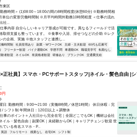
分
市東区
勤務時間＞ (1)08:00～18:00の間の8時間程度(休憩60分) ※勤務時間相
か月単位の変形労働時間制 ※月平均時間外勤務10時間程度 ＜仕事の流れ
出社...
◆仕事内容 自分らしいキャリア形成が可能です。異なるフィールドで活
格取得支援も整っています。 ※食事や入浴、排せつなどの介助 ※レク
ンの企画、実施 ※他スタッフと連携し...
労働時間制
社員登用あり
副業・WワークOK
主婦・主夫歓迎
60代も応募可
り
フリーター歓迎
バイク通勤OK
学歴不問
車通勤OK
職場見学可
転勤なし
経験者歓迎
ネイルOK
有資格者歓迎
研修あり
ブランクOK
交通費支給
×正社員】スマホ・PCサポートスタッフ|ネイル・髪色自由 |シフ
C
00円
ト
日: 勤務時間：9:00〜21:00（実働8時間／休憩1時間） 休日休暇：完
 / シフト制 年間休日：120日以上＋調整休
⭐️仕事のポイント⭐️ 入社日から完全在宅｜全国どこでもOK｜機材は会社
ネイル・髪色自由｜副業OK｜未経験からOK｜キャリアチェンジ歓迎 世
ている有名スマホ・P...
英語
フルリモート
残業なし
在宅OK
シフト制