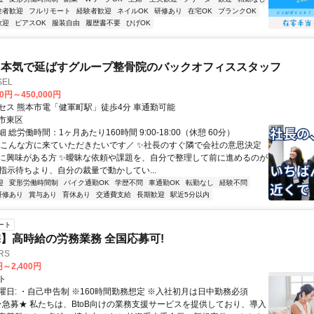
験者歓迎
フルリモート
経験者歓迎
ネイルOK
研修あり
在宅OK
ブランクOK
歓迎
ピアスOK
服装自由
履歴書不要
ひげOK
を本気で延ばすグループ整骨院のバックオフィススタッフ
EL
00円～450,000円
セス 熊本市電「健軍町駅」徒歩4分 車通勤可能
市東区
 総労働時間：1ヶ月あたり160時間 9:00-18:00（休憩 60分）
＼こんな方に来ていただきたいです／ ✨社長のすぐ隣で会社の意思決定
に興味がある方 ✨曖昧な依頼や課題を、自分で整理して前に進めるのが
✨指示待ちより、自分の裁量で動かしてい...
迎
変形労働時間制
バイク通勤OK
学歴不問
車通勤OK
転勤なし
経験不問
研修あり
賞与あり
育休あり
交通費支給
長期歓迎
駅近5分以内
ート
】高時給の労務業務 全国応募可!
RS
円～2,400円
ト
曜日: ・自己申告制 ※160時間勤務想定 ※入社初月は日中勤務必須
 ★急募★ 私たちは、BtoB向けの業務支援サービスを提供しており、導入