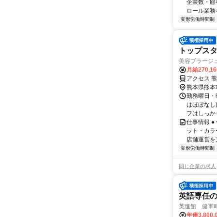
企業数・顧
ロール業務を
変形労働時間制
トップスタ
美容プラージ
月給270,1
アクセス 
熊本県熊本
勤務曜日・時
はほぼなし
フはしっかり
仕事情報 
ット・カラ
店舗運営を
変形労働時間制
同じ企業の求人
英語専任の
英進館 健軍
年俸3,800,