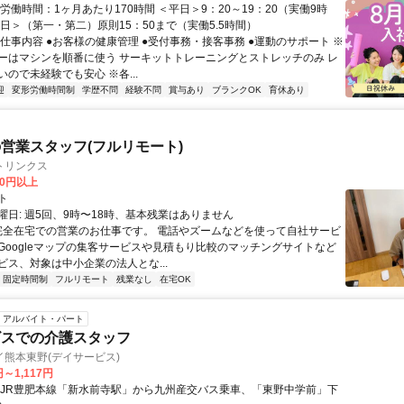
労働時間：1ヶ月あたり170時間 ＜平日＞9：20～19：20（実働9時
曜日＞（第一・第二）原則15：50まで（実働5.5時間）
お仕事内容 ●お客様の健康管理 ●受付事務・接客事務 ●運動のサポート ※
ーはマシンを順番に使う サーキットトレーニングとストレッチのみ レ
ので未経験でも安心 ※各...
迎
変形労働時間制
学歴不問
経験不問
賞与あり
ブランクOK
育休あり
営業スタッフ(フルリモート)
トリンクス
00円以上
ト
曜日: 週5回、9時〜18時、基本残業はありません
 完全在宅での営業のお仕事です。 電話やズームなどを使って自社サービ
Googleマップの集客サービスや見積もり比較のマッチングサイトなど
ビス、対象は中小企業の法人とな...
固定時間制
フルリモート
残業なし
在宅OK
アルバイト・パート
ビスでの介護スタッフ
熊本東野(デイサービス)
円～1,117円
・JR豊肥本線「新水前寺駅」から九州産交バス乗車、「東野中学前」下