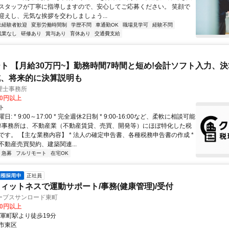
スタッフが丁寧に指導しますので、安心してご応募ください。 笑顔で
迎えし、元気な挨拶を交わしましょう...
未経験者歓迎
変形労働時間制
学歴不問
車通勤OK
職場見学可
経験不問
残業なし
研修あり
賞与あり
育休あり
交通費支給
ト 【月給30万円~】勤務時間7時間と短め!会計ソフト入力、
成、将来的に決算説明も
理士事務所
00円以上
ト
: * 9:00～17:00 * 完全週休2日制 * 9:00-16:00など、柔軟に相談可能
 弊事務所は、不動産業（不動産賃貸、売買、開発等）にほぼ特化した税
です。 【主な業務内容】 * 法人の確定申告書、各種税務申告書の作成 *
不動産売買契約、建築関連...
急募
フルリモート
在宅OK
正社員
ィットネスで運動サポート/事務(健康管理)/受付
ーブスサンロード東町
00円以上
健軍町駅より徒歩19分
市東区