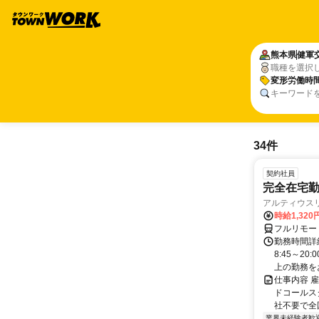
熊本県
健軍
職種を選択
変形労働時
キーワード
34件
契約社員
完全在宅勤
アルティウス
時給1,320
フルリモー
勤務時間詳
8:45～2
上の勤務をお
仕事内容 
ドコールス
社不要で全国
業界未経験者歓