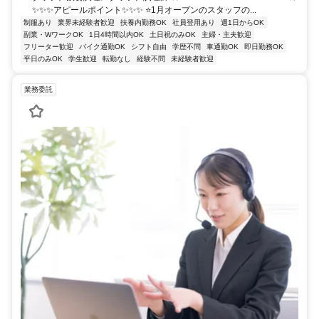
✨✨✨アピールポイント✨✨✨ ⭐1月オープンのスタッフの...
制服あり
業界未経験者歓迎
扶養内勤務OK
社員登用あり
週1日からOK
副業・WワークOK
1日4時間以内OK
土日祝のみOK
主婦・主夫歓迎
フリーター歓迎
バイク通勤OK
シフト自由
学歴不問
車通勤OK
即日勤務OK
平日のみOK
学生歓迎
転勤なし
経験不問
未経験者歓迎
業務委託