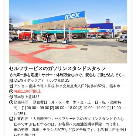
セルフサービスのガソリンスタンドスタッフ
その第一歩を応援！サポート体制万全なので、安心して飛び込んでくだ
さい。
IDEX(イデックス) セルフ嘉島SS
アクセス 熊本市電Ａ系統 神水交差点出入口2徒歩約62分、熊本市電
Ａ系統 健軍町徒歩約62分、熊本市電Ａ系統 八丁馬場出入口徒歩約63
時給1,100円以上
分
熊本県上益城郡
勤務時間 ・勤務曜日：月・火・水・木・金・土・日・祝 ・勤務時
間： [1] 06:00～09:00 [2] 09:00～18:00 [3] 10:00～19:00 [4] 12:00～
17:00 [...
仕事内容 「人員増強中」セルフサービスのガソリンスタンドでのお
仕事です お任せするのは、お客様への給油説明や掃除・ゴミ出し、
車の誘導、洗車、チラシの配布など接客全般です。お客様に声を掛け
られた際には、...