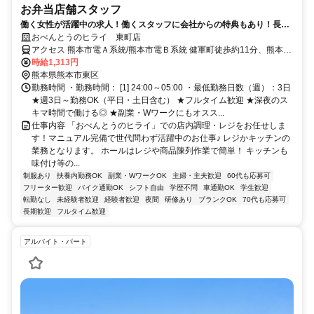
お弁当店舗スタッフ
働く女性が活躍中の求人！働くスタッフに会社からの特典もあり！長～
く働ける環境♪
おべんとうのヒライ 東町店
アクセス 熊本市電Ａ系統/熊本市電Ｂ系統 健軍町徒歩約11分、熊本市
電Ａ系統/熊本市電Ｂ系統 健軍交番前徒歩約12分、熊本市電Ａ系統/熊
時給1,313円
本市電Ｂ系統 動植物園入口徒歩約12分 自衛隊通り沿い
熊本県熊本市東区
勤務時間 ・勤務時間： [1] 24:00～05:00 ・最低勤務日数（週）：3日
★週3日～勤務OK（平日・土日含む） ★フルタイム歓迎 ★深夜のス
キマ時間で働ける◎ ★副業・Wワークにもオスス...
仕事内容 「おべんとうのヒライ」での店内調理・レジをお任せしま
す！マニュアル完備で世代問わず活躍中のお仕事♪ レジかキッチンの
業務となります。 ホールはレジや商品陳列作業で簡単！ キッチンも
味付け等の...
制服あり
扶養内勤務OK
副業・WワークOK
主婦・主夫歓迎
60代も応募可
フリーター歓迎
バイク通勤OK
シフト自由
学歴不問
車通勤OK
学生歓迎
転勤なし
未経験者歓迎
経験者歓迎
夜間
研修あり
ブランクOK
70代も応募可
長期歓迎
フルタイム歓迎
アルバイト・パート