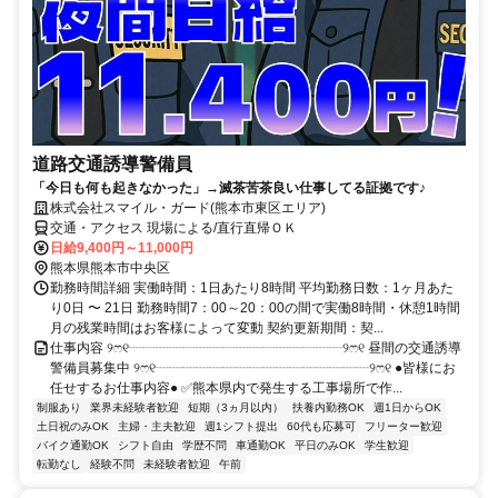
道路交通誘導警備員
「今日も何も起きなかった」→滅茶苦茶良い仕事してる証拠です♪
株式会社スマイル・ガード(熊本市東区エリア)
交通・アクセス 現場による/直行直帰ＯＫ
日給9,400円～11,000円
熊本県熊本市中央区
勤務時間詳細 実働時間：1日あたり8時間 平均勤務日数：1ヶ月あた
り0日 〜 21日 勤務時間7：00～20：00の間で実働8時間・休憩1時間
月の残業時間はお客様によって変動 契約更新期間：契...
仕事内容 ୨ෆ୧┈┈┈┈┈┈┈┈┈┈┈┈┈┈┈┈୨ෆ୧ 昼間の交通誘導
警備員募集中 ୨ෆ୧┈┈┈┈┈┈┈┈┈┈┈┈┈┈┈┈୨ෆ୧ ●皆様にお
任せするお仕事内容● ✅熊本県内で発生する工事場所で作...
制服あり
業界未経験者歓迎
短期（3ヵ月以内）
扶養内勤務OK
週1日からOK
土日祝のみOK
主婦・主夫歓迎
週1シフト提出
60代も応募可
フリーター歓迎
バイク通勤OK
シフト自由
学歴不問
車通勤OK
平日のみOK
学生歓迎
転勤なし
経験不問
未経験者歓迎
午前