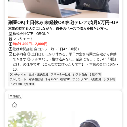
副業OK|土日休み|未経験OK在宅テレアポ|月5万円~UP
本業の時間を大切にしながら、自分のペースで収入を得たい方へ。
株式会社CTF GROUP
フルリモート
時給1,400円～2,000円
勤務時間詳細 自由シフト制（1日4〜8時間）
仕事内容 ◎ 土日はしっかり休める。平日の空き時間に自宅から稼働
できます ◎ ノルマなし・飛び込みなし。副業にちょうどいい「電話
だけ」の仕事です 【こんな方にぴったりです】 ・本業の合間に月5〜
10...
ランチタイム
主婦・主夫歓迎
フリーター歓迎
シフト自由
学歴不問
フルリモート
経験者歓迎
ネイルOK
在宅OK
ブランクOK
長期歓迎
シフト制
ピアスOK
ひげOK
業務委託