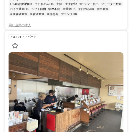
1日4時間以内OK
土日祝のみOK
主婦・主夫歓迎
週1シフト提出
フリーター歓迎
バイク通勤OK
シフト自由
学歴不問
車通勤OK
平日のみOK
学生歓迎
未経験者歓迎
経験者歓迎
研修あり
ブランクOK
同じ企業の求人
アルバイト・パート