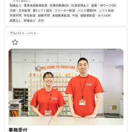
いたもの...
制服あり
業界未経験者歓迎
扶養内勤務OK
社員登用あり
副業・WワークOK
主婦・主夫歓迎
週1シフト提出
フリーター歓迎
バイク通勤OK
シフト自由
学歴不問
学生歓迎
経験不問
未経験者歓迎
午前
経験者歓迎
ネイルOK
残業なし
研修あり
夕方
アルバイト・パート
事務受付