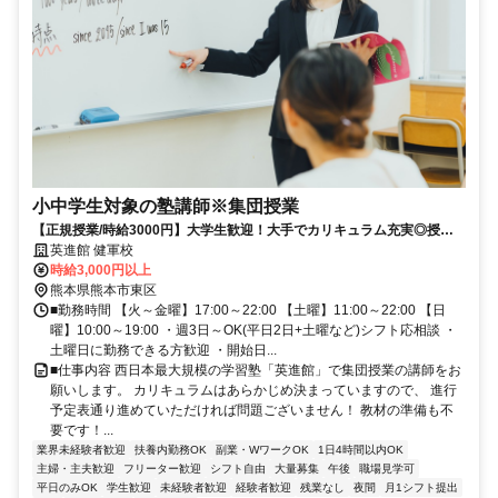
小中学生対象の塾講師※集団授業
【正規授業/時給3000円】大学生歓迎！大手でカリキュラム充実◎授業
や板書は基本からレクチャー、将来にも役立ちます！
英進館 健軍校
時給3,000円以上
熊本県熊本市東区
■勤務時間 【火～金曜】17:00～22:00 【土曜】11:00～22:00 【日
曜】10:00～19:00 ・週3日～OK(平日2日+土曜など)シフト応相談 ・
土曜日に勤務できる方歓迎 ・開始日...
■仕事内容 西日本最大規模の学習塾「英進館」で集団授業の講師をお
願いします。 カリキュラムはあらかじめ決まっていますので、 進行
予定表通り進めていただければ問題ございません！ 教材の準備も不
要です！...
業界未経験者歓迎
扶養内勤務OK
副業・WワークOK
1日4時間以内OK
主婦・主夫歓迎
フリーター歓迎
シフト自由
大量募集
午後
職場見学可
平日のみOK
学生歓迎
未経験者歓迎
経験者歓迎
残業なし
夜間
月1シフト提出