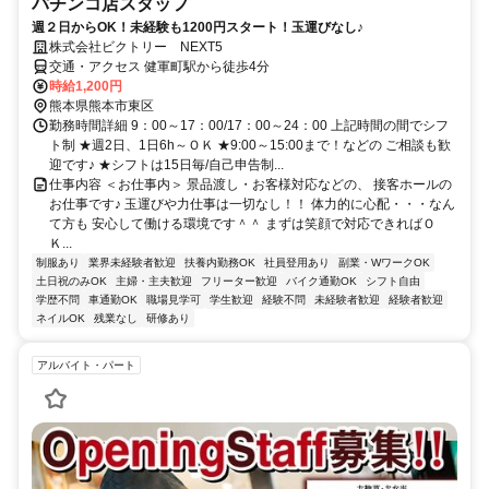
パチンコ店スタッフ
週２日からOK！未経験も1200円スタート！玉運びなし♪
株式会社ビクトリー NEXT5
交通・アクセス 健軍町駅から徒歩4分
時給1,200円
熊本県熊本市東区
勤務時間詳細 9：00～17：00/17：00～24：00 上記時間の間でシフ
ト制 ★週2日、1日6h～ＯＫ ★9:00～15:00まで！などの ご相談も歓
迎です♪ ★シフトは15日毎/自己申告制...
仕事内容 ＜お仕事内＞ 景品渡し・お客様対応などの、 接客ホールの
お仕事です♪ 玉運びや力仕事は一切なし！！ 体力的に心配・・・なん
て方も 安心して働ける環境です＾＾ まずは笑顔で対応できればＯ
Ｋ...
制服あり
業界未経験者歓迎
扶養内勤務OK
社員登用あり
副業・WワークOK
土日祝のみOK
主婦・主夫歓迎
フリーター歓迎
バイク通勤OK
シフト自由
学歴不問
車通勤OK
職場見学可
学生歓迎
経験不問
未経験者歓迎
経験者歓迎
ネイルOK
残業なし
研修あり
アルバイト・パート