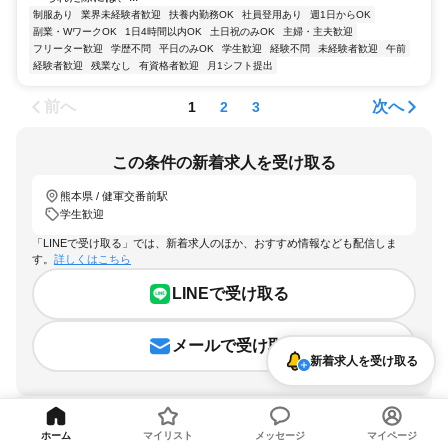
制服あり
業界未経験者歓迎
扶養内勤務OK
社員登用あり
週1日からOK
副業・WワークOK
1日4時間以内OK
土日祝のみOK
主婦・主夫歓迎
フリーター歓迎
学歴不問
平日のみOK
学生歓迎
経験不問
未経験者歓迎
午前
経験者歓迎
残業なし
有資格者歓迎
月1シフト提出
前へ
次へ
1
2
3
この条件の新着求人を受け取る
熊本県 / 健軍交番前駅
学生歓迎
「LINEで受け取る」では、新着求人のほか、おすすめ情報なども配信しま
す。
詳しくはこちら
LINEで受け取る
メールで受け取る
新着求人を受け取る
ホーム
マイリスト
メッセージ
マイページ