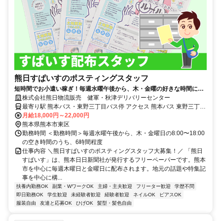
熊日すぱいすのポスティングスタッフ
短時間でお小遣い稼ぎ！毎週水曜午後から、木・金曜の好きな時間に働
けます！学業や家事との両立やWワークも歓迎
株式会社熊日物流販売 健軍・秋津デリバリーセンター
最寄り駅 熊本バス・東野三丁目バス停 アクセス 熊本バス 東野三丁目
バス停から徒歩1分
月給18,000円～22,000円
熊本県熊本市東区
勤務時間 ＜勤務時間＞毎週水曜午後から、木・金曜日の8:00〜18:00
の空き時間のうち、6時間程度
仕事内容 ＼熊日すぱいすのポスティングスタッフ大募集！／ 「熊日
すぱいす」は、熊本日日新聞社が発行するフリーペーパーです。熊本
市を中心に毎週木曜日と金曜日に配布されます。地元の話題や特集記
事を中心に構...
扶養内勤務OK
副業・WワークOK
主婦・主夫歓迎
フリーター歓迎
学歴不問
即日勤務OK
学生歓迎
未経験者歓迎
経験者歓迎
ネイルOK
ピアスOK
服装自由
友達と応募OK
ひげOK
髪型・髪色自由