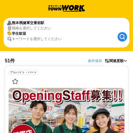
熊本県
健軍交番前駅
職種を選択してください
学生歓迎
キーワードを選択してください
51件
条件保存
関連度順
アルバイト・パート