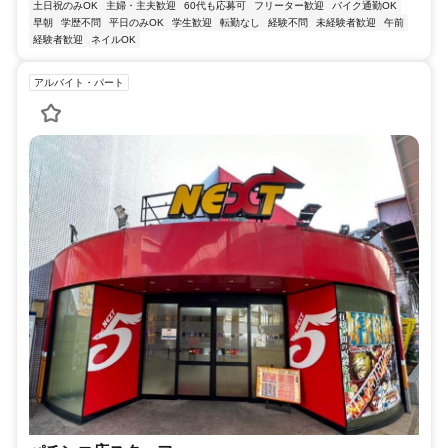
土日祝のみOK
主婦・主夫歓迎
60代も応募可
フリーター歓迎
バイク通勤OK
早朝
学歴不問
平日のみOK
学生歓迎
転勤なし
経験不問
未経験者歓迎
午前
経験者歓迎
ネイルOK
アルバイト・パート