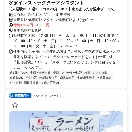
水泳インストラクターアシスタント
【未経験OK！週1・1コマ70分~OK！】冬もあったか温水プールで、子
どもの「できた！」を支えるお仕事
はるおかスイミングスクール 熊本校
最寄り駅 健軍町駅 アクセス 健軍町駅より徒歩14分
時給1,034円～1,200円
熊本県熊本市東区
勤務時間 8:30～12:30［月・火・木・金］※5月～11月の期間限定
10：00～11：10［土・日］ 11：30～12：40［土・日］ 13：00～
16：00［月・火・木・金］ 16：40～17...
仕事内容 お子様からご年配の方まで、幅広い年代の方に水泳・水中
運動を指導する インストラクターのサポートをするお仕事です。
「指導経験がない…」「スポーツは好きだけど、泳ぎに自信がな
い…」 そんな方...
週1日からOK
主婦・主夫歓迎
長期
フリーター歓迎
急募
シフト自由
車通勤OK
学生歓迎
未経験者歓迎
経験者歓迎
社会保険完備
交通費支給
シフト制
高校生歓迎
友達と応募OK
アルバイト・パート