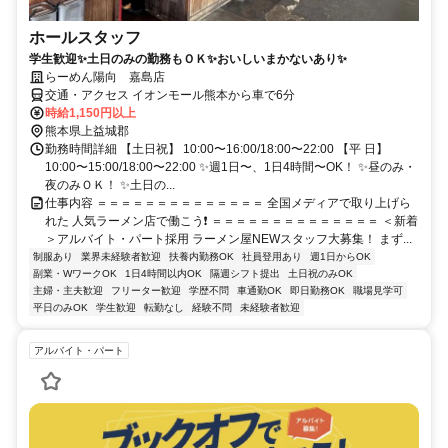
ホールスタッフ
学生歓迎✨土日のみの勤務もＯＫ✨おいしいまかないあり✨
らーめん陽向 嘉島店
交通・アクセス イオンモール熊本から車で6分
時給1,150円以上
熊本県上益城郡
勤務時間詳細 【土日祝】 10:00〜16:00/18:00〜22:00 【平 日】
10:00〜15:00/18:00〜22:00 ✨週1日〜、1日4時間〜OK！ ✨昼のみ・
夜のみＯＫ！ ✨土日の...
仕事内容 ＝＝＝＝＝＝＝＝＝＝＝＝＝＝ 全国メディアで取り上げら
れた 人気ラーメン店で働こう❗ ＝＝＝＝＝＝＝＝＝＝＝＝＝＝ ＜新着
＞アルバイト・パート採用 ラーメン屋NEWスタッフ大募集！ まず...
制服あり
業界未経験者歓迎
扶養内勤務OK
社員登用あり
週1日からOK
副業・WワークOK
1日4時間以内OK
隔週シフト提出
土日祝のみOK
主婦・主夫歓迎
フリーター歓迎
学歴不問
車通勤OK
即日勤務OK
職場見学可
平日のみOK
学生歓迎
転勤なし
経験不問
未経験者歓迎
アルバイト・パート