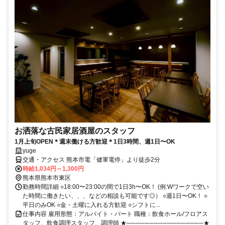
お洒落な古民家居酒屋のスタッフ
1月上旬OPEN＊週末働ける方歓迎＊1日3時間、週1日〜OK
yuge
交通・アクセス 熊本市電「健軍電停」より徒歩2分
時給1,034円～1,300円
熊本県熊本市東区
勤務時間詳細 ○18:00〜23:00の間で1日3h〜OK！ (例:Wワークで空い
た時間に働きたい、、、などの相談も可能です◎） ○週1日〜OK！ ○
平日のみOK ○金・土曜に入れる方歓迎 ○シフトに...
仕事内容 雇用形態：アルバイト・パート 職種：飲食ホール/フロアス
タッフ、飲食調理スタッフ、調理師 ★─────────────────★