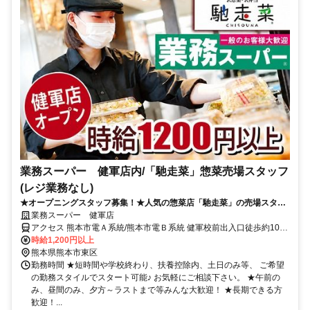
業務スーパー 健軍店内/「馳走菜」惣菜売場スタッフ
(レジ業務なし)
★オープニングスタッフ募集！★人気の惣菜店「馳走菜」の売場スタッ
フ(レジ業務なし)募集！★調理未経験ＯＫ！今なら沢山の仲間とスター
業務スーパー 健軍店
トできます！★髪色自由＆ネイルＯＫ
アクセス 熊本市電Ａ系統/熊本市電Ｂ系統 健軍校前出入口徒歩約10
分、熊本市電Ａ系統/熊本市電Ｂ系統 神水交差点徒歩約11分、熊本市
時給1,200円以上
電Ａ系統/熊本市電Ｂ系統 動植物園入口徒歩約13分 ※他、八丁馬場
熊本県熊本市東区
駅、健軍交番前駅、商業高校前駅、市立体育館前駅、健軍町駅、 水
勤務時間 ★短時間や学校終わり、扶養控除内、土日のみ等、 ご希望
前寺公園駅などからも便利！
の勤務スタイルでスタート可能♪ お気軽にご相談下さい。 ★午前の
み、昼間のみ、夕方～ラストまで等みんな大歓迎！ ★長期できる方
歓迎！...