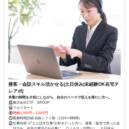
接客・会話スキル活かせる|土日休み|未経験OK在宅テ
レアポ|
本業の時間を大切にしながら、自分のペースで収入を得たい方へ。
株式会社CTF GROUP
フルリモート
時給1,300円～2,000円
勤務時間詳細 自由シフト制（1日4〜8時間）
仕事内容 ◎"人と話す仕事"が好きだった方へ。接客・販売で培った会
話力を、在宅の電話のお仕事に。 ◎ノルマ・訪問なし、土日休み。