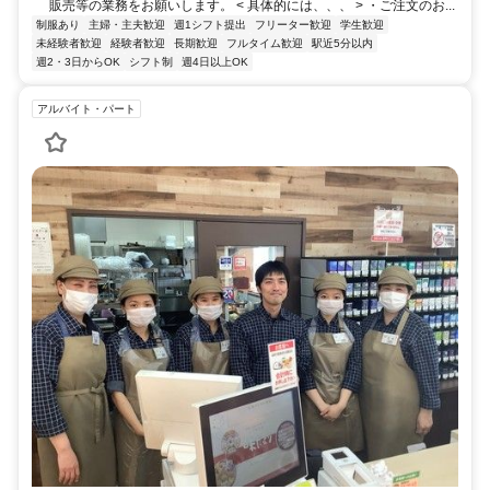
販売等の業務をお願いします。 < 具体的には、、、 > ・ご注文のお...
制服あり
主婦・主夫歓迎
週1シフト提出
フリーター歓迎
学生歓迎
未経験者歓迎
経験者歓迎
長期歓迎
フルタイム歓迎
駅近5分以内
週2・3日からOK
シフト制
週4日以上OK
アルバイト・パート