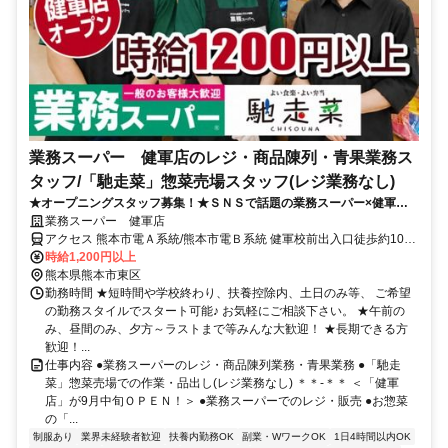
業務スーパー 健軍店のレジ・商品陳列・青果業務ス
タッフ/「馳走菜」惣菜売場スタッフ(レジ業務なし)
★オープニングスタッフ募集！★ＳＮＳで話題の業務スーパー×健軍店
が新規オープン！惣菜販売(馳走菜)も併設！★未経験ＯＫ！今なら沢山
業務スーパー 健軍店
の仲間とスタートできます！★髪色自由＆ネイルＯＫ
アクセス 熊本市電Ａ系統/熊本市電Ｂ系統 健軍校前出入口徒歩約10
分、熊本市電Ａ系統/熊本市電Ｂ系統 神水交差点徒歩約11分、熊本市
時給1,200円以上
電Ａ系統/熊本市電Ｂ系統 動植物園入口徒歩約13分 ※他、八丁馬場
熊本県熊本市東区
駅、健軍交番前駅、商業高校前駅、市立体育館前駅、健軍町駅、 水
勤務時間 ★短時間や学校終わり、扶養控除内、土日のみ等、 ご希望
前寺公園駅などからも便利！
の勤務スタイルでスタート可能♪ お気軽にご相談下さい。 ★午前の
み、昼間のみ、夕方～ラストまで等みんな大歓迎！ ★長期できる方
歓迎！...
仕事内容 ●業務スーパーのレジ・商品陳列業務・青果業務 ●「馳走
菜」惣菜売場での作業・品出し(レジ業務なし) ＊＊-＊＊ ＜「健軍
店」が9月中旬ＯＰＥＮ！＞ ●業務スーパーでのレジ・販売 ●お惣菜
の「...
制服あり
業界未経験者歓迎
扶養内勤務OK
副業・WワークOK
1日4時間以内OK