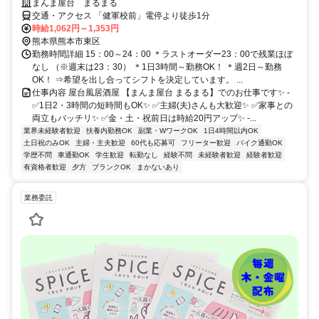
まんま屋台 まるまる
交通・アクセス 「健軍校前」電停より徒歩1分
時給1,062円～1,353円
熊本県熊本市東区
勤務時間詳細 15：00～24：00 ＊ラストオーダー23：00で残業ほぼ
なし （※週末は23：30） ＊1日3時間～勤務OK！ ＊週2日～勤務
OK！ ⇒希望を出し合ってシフトを決定しています。 ...
仕事内容 屋台風居酒屋 【まんま屋台 まるまる】でのお仕事です✨ -
✅1日2・3時間の短時間もOK✨ ✅主婦(夫)さんも大歓迎✨ ✅家事との
両立もバッチリ✨ ✅金・土・祝前日は時給20円アップ✨ -...
業界未経験者歓迎
扶養内勤務OK
副業・WワークOK
1日4時間以内OK
土日祝のみOK
主婦・主夫歓迎
60代も応募可
フリーター歓迎
バイク通勤OK
学歴不問
車通勤OK
学生歓迎
転勤なし
経験不問
未経験者歓迎
経験者歓迎
有資格者歓迎
夕方
ブランクOK
まかないあり
業務委託