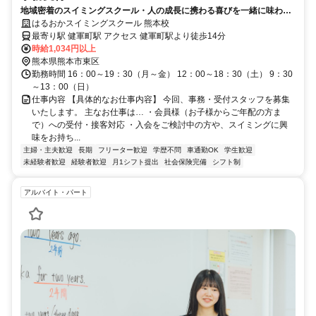
地域密着のスイミングスクール・人の成長に携わる喜びを一緒に味わい
ませんか？
はるおかスイミングスクール 熊本校
最寄り駅 健軍町駅 アクセス 健軍町駅より徒歩14分
時給1,034円以上
熊本県熊本市東区
勤務時間 16：00～19：30（月～金） 12：00～18：30（土） 9：30
～13：00（日）
仕事内容 【具体的なお仕事内容】 今回、事務・受付スタッフを募集
いたします。 主なお仕事は… ・会員様（お子様からご年配の方ま
で）への受付・接客対応 ・入会をご検討中の方や、スイミングに興
味をお持ち...
主婦・主夫歓迎
長期
フリーター歓迎
学歴不問
車通勤OK
学生歓迎
未経験者歓迎
経験者歓迎
月1シフト提出
社会保険完備
シフト制
アルバイト・パート