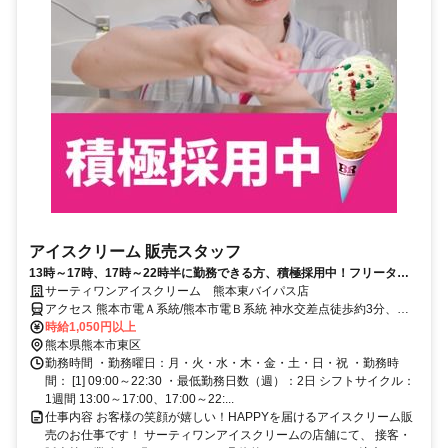
アイスクリーム 販売スタッフ
13時～17時、17時～22時半に勤務できる方、積極採用中！フリーター
の方、大学・短大・専門学校の方歓迎！
サーティワンアイスクリーム 熊本東バイパス店
アクセス 熊本市電Ａ系統/熊本市電Ｂ系統 神水交差点徒歩約3分、熊
本市電Ａ系統/熊本市電Ｂ系統 八丁馬場出入口徒歩約8分、熊本市電Ａ
時給1,050円以上
系統/熊本市電Ｂ系統 健軍校前出入口徒歩約8分
熊本県熊本市東区
勤務時間 ・勤務曜日：月・火・水・木・金・土・日・祝 ・勤務時
間： [1] 09:00～22:30 ・最低勤務日数（週）：2日 シフトサイクル：
1週間 13:00～17:00、17:00～22:...
仕事内容 お客様の笑顔が嬉しい！HAPPYを届けるアイスクリーム販
売のお仕事です！ サーティワンアイスクリームの店舗にて、 接客・