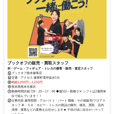
ブックオフの販売・買取スタッフ
本・ゲーム・フィギュア・トレカの接客・販売・査定スタッフ
ブックオフ熊本健軍店
交通・アクセス 健軍町電停徒歩1分
時給1,050円～1,250円
熊本県熊本市東区
勤務時間詳細 ①9：25～17：00 ◆週3日～勤務ＯＫ シフトは2週間単
位で組んでいます！！
仕事内容 雇用形態：アルバイト・パート 職種：その他販売/フロアス
タッフ 本・ＣＤ・ホビー・トレカの商品の陳列、補充、買取、店内
清掃、接客などの業務をお任せします★ 子供の頃に自分がハマって