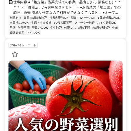
仕事内容 ●「馳走菜」惣菜売場での作業・品出し(レジ業務なし) ＊＊-
＊＊ ＜「健軍店」が9月中旬ＯＰＥＮ！＞ ●お惣菜の「馳走菜」での
調理・販売 簡単な作業なので料理ができなくてもＯＫ！ ●オープ...
制服あり
業界未経験者歓迎
扶養内勤務OK
副業・WワークOK
1日4時間以内OK
土日祝のみOK
主婦・主夫歓迎
60代も応募可
フリーター歓迎
バイク通勤OK
早朝
学歴不問
平日のみOK
学生歓迎
転勤なし
経験不問
未経験者歓迎
午前
経験者歓迎
ネイルOK
アルバイト・パート