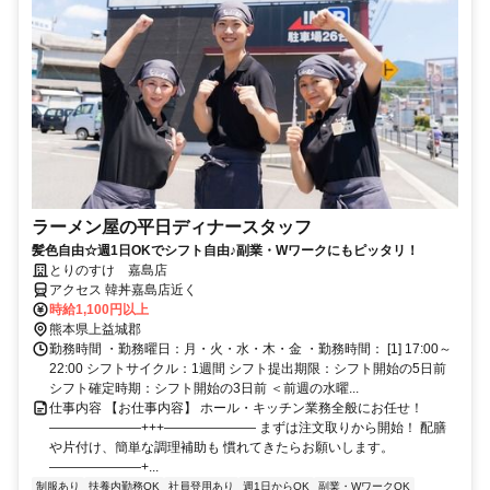
ラーメン屋の平日ディナースタッフ
髪色自由☆週1日OKでシフト自由♪副業・Wワークにもピッタリ！
とりのすけ 嘉島店
アクセス 韓丼嘉島店近く
時給1,100円以上
熊本県上益城郡
勤務時間 ・勤務曜日：月・火・水・木・金 ・勤務時間： [1] 17:00～
22:00 シフトサイクル：1週間 シフト提出期限：シフト開始の5日前
シフト確定時期：シフト開始の3日前 ＜前週の水曜...
仕事内容 【お仕事内容】 ホール・キッチン業務全般にお任せ！
―――――――+++――――――― まずは注文取りから開始！ 配膳
や片付け、簡単な調理補助も 慣れてきたらお願いします。
―――――――+...
制服あり
扶養内勤務OK
社員登用あり
週1日からOK
副業・WワークOK