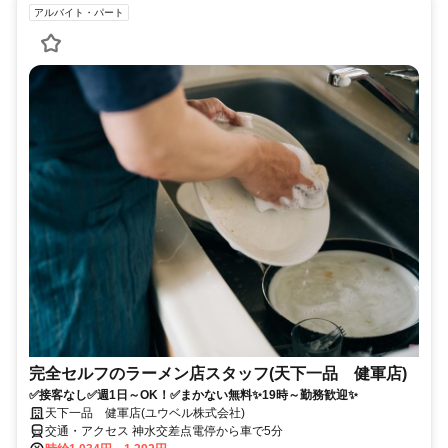
アルバイト・パート
完全セルフのラーメン店スタッフ(天下一品 健軍店)
✅接客なし✅週1日～OK！✅まかない無料✨19時～勤務歓迎✨
天下一品 健軍店(ユウベル株式会社)
交通・アクセス 神水交差点電停から車で5分