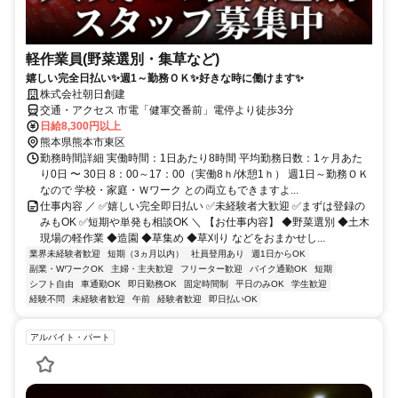
軽作業員(野菜選別・集草など)
嬉しい完全日払い✨週1～勤務ＯＫ✨好きな時に働けます✨
株式会社朝日創建
交通・アクセス 市電「健軍交番前」電停より徒歩3分
日給8,300円以上
熊本県熊本市東区
勤務時間詳細 実働時間：1日あたり8時間 平均勤務日数：1ヶ月あた
り0日 〜 30日 8：00～17：00（実働8ｈ/休憩1ｈ） 週1日～勤務ＯＫ
なので 学校・家庭・Ｗワーク との両立もできますよ...
仕事内容 ／ ✅嬉しい完全即日払い ✅未経験者大歓迎 ✅まずは登録の
みもOK ✅短期や単発も相談OK ＼ 【お仕事内容】 ◆野菜選別 ◆土木
現場の軽作業 ◆造園 ◆草集め ◆草刈り などをおまかせし...
業界未経験者歓迎
短期（3ヵ月以内）
社員登用あり
週1日からOK
副業・WワークOK
主婦・主夫歓迎
フリーター歓迎
バイク通勤OK
短期
シフト自由
車通勤OK
即日勤務OK
固定時間制
平日のみOK
学生歓迎
経験不問
未経験者歓迎
午前
経験者歓迎
即日払いOK
アルバイト・パート