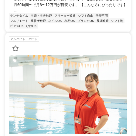
月60時間〜で月8〜12万円が目安です。 【こんな方にぴったりです】
...
ランチタイム
主婦・主夫歓迎
フリーター歓迎
シフト自由
学歴不問
フルリモート
経験者歓迎
ネイルOK
在宅OK
ブランクOK
長期歓迎
シフト制
ピアスOK
ひげOK
アルバイト・パート