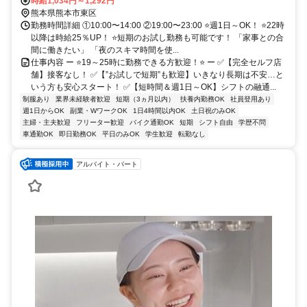
時給1,034円～1,292円
熊本県熊本市東区
勤務時間詳細 ①10:00〜14:00 ②19:00〜23:00 ⭐週1日～OK！ ⭐22時
以降は時給25％UP！ ⭐短期のお試し勤務も可能です！ 「家事との合
間に働きたい」 「夜のスキマ時間を使...
仕事内容 ー ⭐19～25時に勤務できる方歓迎！⭐ ー ✅【完全セルフ店
舗】接客なし！ ✅【”お試しで短期”も歓迎】いきなり長期は不安…と
いう方も安心スタート！ ✅【短時間＆週1日～OK】シフトの融通...
制服あり
業界未経験者歓迎
短期（3ヵ月以内）
扶養内勤務OK
社員登用あり
週1日からOK
副業・WワークOK
1日4時間以内OK
土日祝のみOK
主婦・主夫歓迎
フリーター歓迎
バイク通勤OK
短期
シフト自由
学歴不問
車通勤OK
即日勤務OK
平日のみOK
学生歓迎
転勤なし
アルバイト・パート