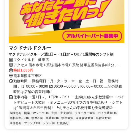
マクドナルドクルー
マクドナルドクルー／週1日～・1日2h～OK／1週間毎のシフト制
マクドナルド 健軍店
アクセス 熊本市電Ａ系統/熊本市電Ｂ系統 健軍交番前徒歩約1分、熊
本市電Ａ系統/熊本市電Ｂ系統 動植物園入口徒歩約3分、熊本市電Ａ系
時給1,035円
統/熊本市電Ｂ系統 健軍町徒歩約5分 健軍交番前 [熊本市電Ａ系統] 健
熊本県熊本市東区
軍交番前 [熊本市電Ｂ系統] 動植物園入口 [熊本市電Ａ系統] 動植物園入
勤務時間 ・勤務曜日：月・火・水・木・金・土・日・祝 ・勤務時
口 [熊本市電Ｂ系統] 健軍町 [熊本市電Ａ系統]
間： [1] 06:00～00:00 [2] 06:00～00:00 [3] 06:00～00:00 上記の勤務
時間は店舗の営業時間に...
仕事内容 ・週1日～、1日2h～OK！ ・主婦(夫)さん多数活躍中 ・バイ
トデビューも大歓迎 ・全メニュー30％オフの食事補助あり ・シフト
は1週間毎＆自己申告制！ ┗お子さんの学校行事も優先可能◎ ...
制服あり
副業・WワークOK
主婦・主夫歓迎
フリーター歓迎
バイク通勤OK
給料前払いOK
学歴不問
車通勤OK
学生歓迎
未経験者歓迎
経験者歓迎
研修あり
ブランクOK
シフト制
社割あり