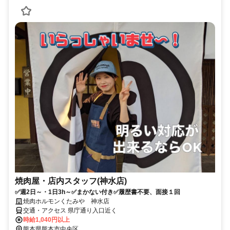
焼肉屋・店内スタッフ(神水店)
✅週2日～・1日3h～✅まかない付き✅履歴書不要、面接１回
焼肉ホルモンくたみや 神水店
交通・アクセス 県庁通り入口近く
時給1,040円以上
熊本県熊本市中央区