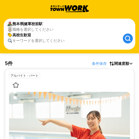
熊本県
健軍校前駅
職種を選択してください
高校生歓迎
キーワードを選択してください
5件
条件保存
関連度順
アルバイト・パート