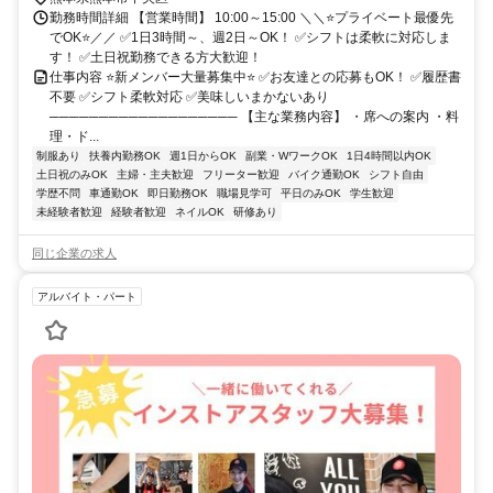
勤務時間詳細 【営業時間】 10:00～15:00 ＼＼⭐プライベート最優先
でOK⭐／／ ✅1日3時間～、週2日～OK！ ✅シフトは柔軟に対応しま
す！ ✅土日祝勤務できる方大歓迎！
仕事内容 ⭐新メンバー大量募集中⭐ ✅お友達との応募もOK！ ✅履歴書
不要 ✅シフト柔軟対応 ✅美味しいまかないあり
─────────────────── 【主な業務内容】 ・席への案内 ・料
理・ド...
制服あり
扶養内勤務OK
週1日からOK
副業・WワークOK
1日4時間以内OK
土日祝のみOK
主婦・主夫歓迎
フリーター歓迎
バイク通勤OK
シフト自由
学歴不問
車通勤OK
即日勤務OK
職場見学可
平日のみOK
学生歓迎
未経験者歓迎
経験者歓迎
ネイルOK
研修あり
同じ企業の求人
アルバイト・パート