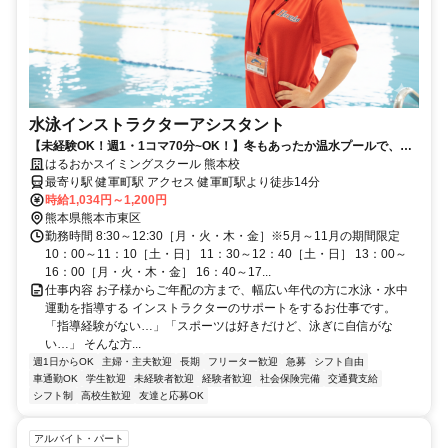
水泳インストラクターアシスタント
【未経験OK！週1・1コマ70分~OK！】冬もあったか温水プールで、子
どもの「できた！」を支えるお仕事
はるおかスイミングスクール 熊本校
最寄り駅 健軍町駅 アクセス 健軍町駅より徒歩14分
時給1,034円～1,200円
熊本県熊本市東区
勤務時間 8:30～12:30［月・火・木・金］※5月～11月の期間限定
10：00～11：10［土・日］ 11：30～12：40［土・日］ 13：00～
16：00［月・火・木・金］ 16：40～17...
仕事内容 お子様からご年配の方まで、幅広い年代の方に水泳・水中
運動を指導する インストラクターのサポートをするお仕事です。
「指導経験がない…」「スポーツは好きだけど、泳ぎに自信がな
い…」 そんな方...
週1日からOK
主婦・主夫歓迎
長期
フリーター歓迎
急募
シフト自由
車通勤OK
学生歓迎
未経験者歓迎
経験者歓迎
社会保険完備
交通費支給
シフト制
高校生歓迎
友達と応募OK
アルバイト・パート