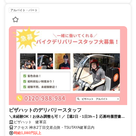
アルバイト・パート
ピザハットのデリバリースタッフ
＼未経験OK！お休み調整も可！／【週2日・1日3h～】応募時履歴書不
要！
ピザハット 健軍店
アクセス 神水2丁目交差点側・TSUTAYA健軍店内
時給1,080円以上