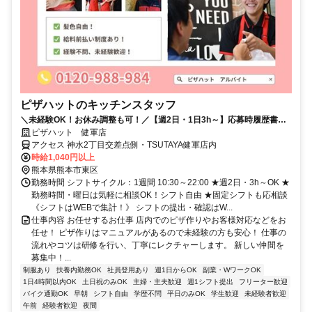
ピザハットのキッチンスタッフ
＼未経験OK！お休み調整も可！／【週2日・1日3h～】応募時履歴書不
要！
ピザハット 健軍店
アクセス 神水2丁目交差点側・TSUTAYA健軍店内
時給1,040円以上
熊本県熊本市東区
勤務時間 シフトサイクル：1週間 10:30～22:00 ★週2日・3h～OK ★
勤務時間・曜日は気軽に相談OK！シフト自由 ★固定シフトも応相談
《シフトはWEBで集計！》 シフトの提出・確認はW...
仕事内容 お任せするお仕事 店内でのピザ作りやお客様対応などをお
任せ！ ピザ作りはマニュアルがあるので未経験の方も安心！ 仕事の
流れやコツは研修を行い、丁寧にレクチャーします。 新しい仲間を
募集中！...
制服あり
扶養内勤務OK
社員登用あり
週1日からOK
副業・WワークOK
1日4時間以内OK
土日祝のみOK
主婦・主夫歓迎
週1シフト提出
フリーター歓迎
バイク通勤OK
早朝
シフト自由
学歴不問
平日のみOK
学生歓迎
未経験者歓迎
午前
経験者歓迎
夜間