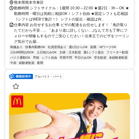
熊本県熊本市東区
勤務時間 シフトサイクル：1週間 10:30～22:00 ★週2日・3h～OK ★
勤務時間・曜日は気軽に相談OK！シフト自由 ★固定シフトも応相談
《シフトはWEBで集計！》 シフトの提出・確認はW...
仕事内容 お任せするお仕事 ピザの配達をお任せします！「免許取り
たてだから不安…」「あまり道に詳しくない…｣なんて方も丁寧にフ
ォローや研修もするのでご安心ください！出来立てのピザをツーリン
グ気分でお届...
制服あり
扶養内勤務OK
社員登用あり
週1日からOK
副業・WワークOK
1日4時間以内OK
土日祝のみOK
主婦・主夫歓迎
週1シフト提出
フリーター歓迎
バイク通勤OK
早朝
シフト自由
学歴不問
平日のみOK
学生歓迎
未経験者歓迎
午前
経験者歓迎
夜間
アルバイト・パート