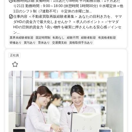
勤務時間詳細 実働時間：1日あたり8時間 平均勤務日数：1ヶ月あた
り21日 勤務時間：9:00～18:00 (休憩時間 1時間00分) ※水曜定休＋他
1日のシフト制（7連勤不可） ※定休の水曜に加...
仕事内容 ＜不動産買取再販経験者募集＞ あなたの目利き力を、 ヤマ
ダHDの資金力で最大化しませんか？ ＜求人のポイント＞ ✅ヤマダ
HDの圧倒的資金力 └良い物件を確実に押さえられる安心感 ✅インセ
ン...
業界未経験者歓迎
固定時間制
転勤なし
経験不問
経験者歓迎
有資格者歓迎
研修あり
賞与あり
育休あり
交通費支給
資格取得手当あり
正社員