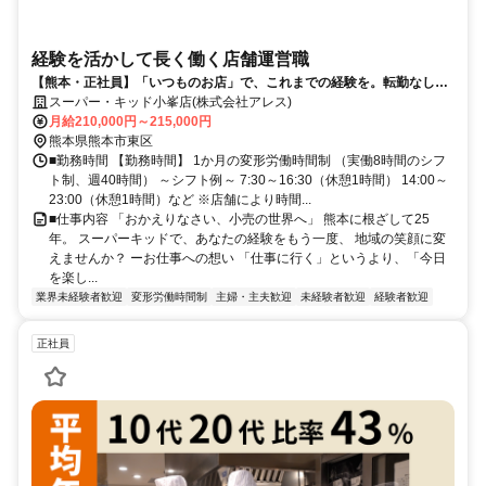
経験を活かして長く働く店舗運営職
【熊本・正社員】「いつものお店」で、これまでの経験を。転勤なし＆
地域限定社員
スーパー・キッド小峯店(株式会社アレス)
月給210,000円～215,000円
熊本県熊本市東区
■勤務時間 【勤務時間】 1か月の変形労働時間制 （実働8時間のシフ
ト制、週40時間） ～シフト例～ 7:30～16:30（休憩1時間） 14:00～
23:00（休憩1時間）など ※店舗により時間...
■仕事内容 「おかえりなさい、小売の世界へ」 熊本に根ざして25
年。 スーパーキッドで、あなたの経験をもう一度、 地域の笑顔に変
えませんか？ ーお仕事への想い 「仕事に行く」というより、「今日
を楽し...
業界未経験者歓迎
変形労働時間制
主婦・主夫歓迎
未経験者歓迎
経験者歓迎
正社員