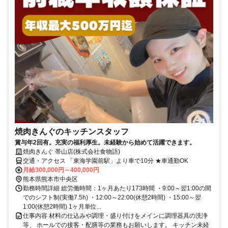
焼肉きんぐのキッチンスタッフ
賞与年2回有。充実の福利厚生。未経験から始めて活躍できます。
焼肉きんぐ 帯山店(株式会社食物語)
交通・アクセス 「東海学園前駅」より車で10分 ★車通勤OK
月給300,000円～400,000円
熊本県熊本市中央区
勤務時間詳細 総労働時間：1ヶ月あたり173時間 ・9:00～翌1:00の間
でのシフト制(実働7.5h) ・12:00～22:00(休憩2時間) ・15:00～翌
1:00(休憩2時間) 1ヶ月単位...
仕事内容 材料の仕込みや調理・盛り付けをメインに調理器具の洗浄
等、 ホールでの接客・配膳等の業務もお願いします。 キッチン未経