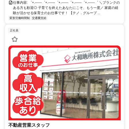
仕事内容: ゜+.――゜+.――゜+.――゜+.――゜+.――゜ ＼ブランクの
ある方も歓迎◎ 子育てを終えたあなたにこそ、もう一度／ 家庭の経
験が活かせる保育士のお仕事です！ 【テノ．グループ ...
変形労働時間制
交通費支給
正社員
不動産営業スタッフ