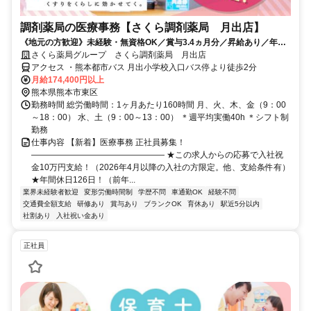
調剤薬局の医療事務【さくら調剤薬局 月出店】
《地元の方歓迎》未経験・無資格OK／賞与3.4ヵ月分／昇給あり／年休
126日（前年度実績）／平均有休取得数11.5日（2025度実績）
さくら薬局グループ さくら調剤薬局 月出店
アクセス ・熊本都市バス 月出小学校入口バス停より徒歩2分
月給174,400円以上
熊本県熊本市東区
勤務時間 総労働時間：1ヶ月あたり160時間 月、火、木、金（9：00
～18：00） 水、土（9：00～13：00） ＊週平均実働40h ＊シフト制
勤務
仕事内容 【新着】医療事務 正社員募集！
―――――――――――――――― ★この求人からの応募で入社祝
金10万円支給！（2026年4月以降の入社の方限定。他、支給条件有）
★年間休日126日！（前年...
業界未経験者歓迎
変形労働時間制
学歴不問
車通勤OK
経験不問
交通費全額支給
研修あり
賞与あり
ブランクOK
育休あり
駅近5分以内
社割あり
入社祝い金あり
正社員