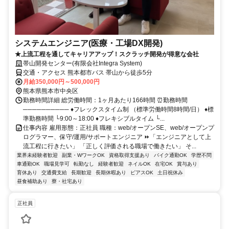
システムエンジニア(医療・工場DX開発)
★上流工程を通してキャリアアップ！スクラッチ開発が得意な会社
帯山開発センター(有限会社Integra System)
交通・アクセス 熊本都市バス 帯山から徒歩5分
月給350,000円～500,000円
熊本県熊本市中央区
勤務時間詳細 総労働時間：1ヶ月あたり166時間 ⏰勤務時間
────────── ♦フレックスタイム制 （標準労働時間8時間/日） ♦標
準勤務時間 └9:00～18:00 ♦フレキシブルタイム └...
仕事内容 雇用形態：正社員 職種：web/オープンSE、web/オープンプ
ログラマー、保守/運用/サポートエンジニア ⏩「エンジニアとして上
流工程に行きたい」 「正しく評価される職場で働きたい」 そ...
業界未経験者歓迎
副業・WワークOK
資格取得支援あり
バイク通勤OK
学歴不問
車通勤OK
職場見学可
転勤なし
経験者歓迎
ネイルOK
在宅OK
賞与あり
育休あり
交通費支給
長期歓迎
長期休暇あり
ピアスOK
土日祝休み
昼食補助あり
寮・社宅あり
正社員