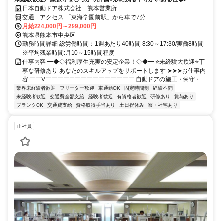
日本自動ドア株式会社 熊本営業所
交通・アクセス 「東海学園前駅」から車で7分
月給224,000円～299,000円
熊本県熊本市中央区
勤務時間詳細 総労働時間：1週あたり40時間 8:30～17:30/実働8時間
※平均残業時間:月10～15時間程度
仕事内容 ━◆◇福利厚生充実の安定企業！◇◆━ ⭐未経験大歓迎⭐丁
寧な研修あり あなたのスキルアップをサポートします ➤➤➤お仕事内
容 ￣￣V￣￣￣￣￣￣￣￣￣￣￣￣￣￣￣ 自動ドアの施工・保守・...
業界未経験者歓迎
フリーター歓迎
車通勤OK
固定時間制
経験不問
未経験者歓迎
交通費全額支給
経験者歓迎
有資格者歓迎
研修あり
賞与あり
ブランクOK
交通費支給
資格取得手当あり
土日祝休み
寮・社宅あり
正社員