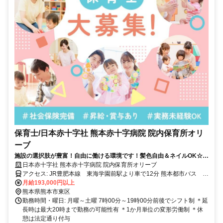
保育士/日本赤十字社 熊本赤十字病院 院内保育所オリ
ーブ
施設の選択肢が豊富！自由に働ける環境です！髪色自由＆ネイルOK☆社
宅支援制度あり
日本赤十字社 熊本赤十字病院 院内保育所オリーブ
アクセス: JR豊肥本線 東海学園前駅より車で12分 熊本都市バス 日
赤病院前より徒歩3分 車通勤可能
月給193,000円以上
熊本県熊本市東区
勤務時間・曜日: 月曜～土曜 7時00分～19時00分前後でシフト制 ＊延
長時は最大20時まで勤務の可能性有 ＊1か月単位の変形労働制 ＊休
憩は法定通り付与