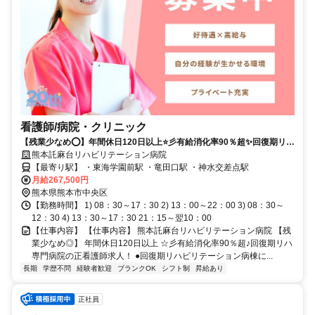
看護師/病院・クリニック
【残業少なめ⭕】年間休日120日以上⭐彡有給消化率90％超✨回復期リハ
専門病院の正看護師求人❗️
熊本託麻台リハビリテーション病院
【最寄り駅】 ・東海学園前駅 ・竜田口駅 ・神水交差点駅
月給267,500円
熊本県熊本市中央区
【勤務時間】 1) 08：30～17：30 2) 13：00～22：00 3) 08：30～
12：30 4) 13：30～17：30 21：15～翌10：00
【仕事内容】 【仕事内容】 熊本託麻台リハビリテーション病院 【残
業少なめ◎】 年間休日120日以上 ☆彡有給消化率90％超♪回復期リハ
専門病院の正看護師求人！ ●回復期リハビリテーション病棟に...
長期
学歴不問
経験者歓迎
ブランクOK
シフト制
昇給あり
正社員