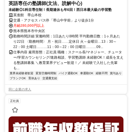
英語専任の塾講師(文法、読解中心)
未経験◎1科目専任制！長期連休も年6回！西日本最大級の学習塾
英進館 帯山本校
交通・アクセス バス停「帯山中学前」より徒歩1分
月給280,000円以上
熊本県熊本市中央区
勤務時間詳細 実働時間：1日あたり8時間 平均勤務日数：1ヶ月あた
り22日 〈勤務時間〉 月・祝日……定休日 火～金曜日…13：30～
22：00 土曜日………11：00～22：00 日曜日………09...
仕事内容 雇用形態：正社員 職種：スクール長/マネジャー、チュータ
ー/学習カウンセリング/進路相談、学習塾講師 未経験OK！成長を支え
る塾講師募集 ＼教育業界デビュー歓迎！／ 未経験で入社した先輩
も...
業界未経験者歓迎
変形労働時間制
バイク通勤OK
車通勤OK
経験不問
賞与あり
ブランクOK
育休あり
交通費支給
同じ企業の求人
正社員