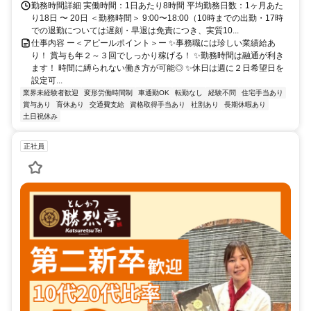
勤務時間詳細 実働時間：1日あたり8時間 平均勤務日数：1ヶ月あた
り18日 〜 20日 ＜勤務時間＞ 9:00〜18:00（10時までの出勤・17時
での退勤については遅刻・早退は免責につき、実質10...
仕事内容 ー＜アピールポイント＞ー ✨事務職には珍しい業績給あ
り！ 賞与も年２～３回でしっかり稼げる！ ✨勤務時間は融通が利き
ます！ 時間に縛られない働き方が可能◎ ✨休日は週に２日希望日を
設定可...
業界未経験者歓迎
変形労働時間制
車通勤OK
転勤なし
経験不問
住宅手当あり
賞与あり
育休あり
交通費支給
資格取得手当あり
社割あり
長期休暇あり
土日祝休み
正社員