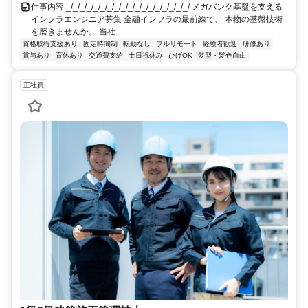
仕事内容 _/_/_/_/_/_/_/_/_/_/_/_/_/_/_/_/_/_/ メガバンク基盤を支える
インフラエンジニア募集 金融インフラの最前線で、 本物の基盤技術
を磨きませんか。 当社...
資格取得支援あり
固定時間制
転勤なし
フルリモート
経験者歓迎
研修あり
賞与あり
育休あり
交通費支給
土日祝休み
ひげOK
髪型・髪色自由
正社員