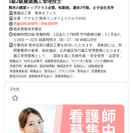
1級2級建築施工管理技士
熊本の建築トップクラス企業。転勤無。週休3可能。まず会社見学
豊建設工業 熊本オフィス
交通・アクセス 熊本インターよりクルマ10分
月給300,000円～550,000円
熊本県熊本市東区
勤務時間詳細 実働時間：1日あたり7時間 平均勤務日数：1ヶ月あた
り20日 〜 22日 就業時間 8：00～17：00 休暇120分
仕事内容 熊本近郊の建設工事を担当いただきます。 具体的には、民
間事務所や倉庫、福祉施設、公共施設等の施工管理業務になります。
施工管理業務として、 ・図面を基に見積作成 ・安全管理 ・品質管...
制服あり
60代も応募可
資格取得支援あり
フリーター歓迎
バイク通勤OK
学歴不問
車通勤OK
固定時間制
職場見学可
転勤なし
経験者歓迎
有資格者歓迎
研修あり
賞与あり
ブランクOK
育休あり
交通費支給
駅近5分以内
資格取得手当あり
長期休暇あり
正社員