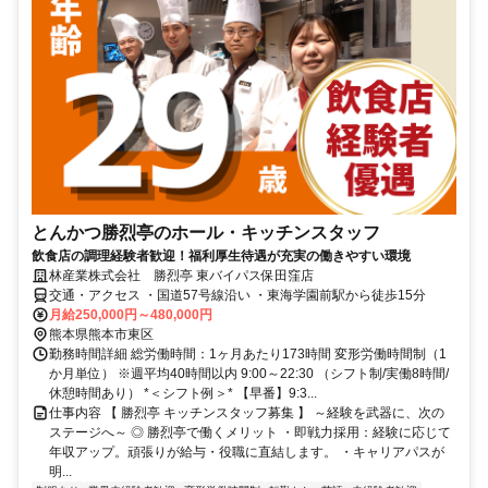
とんかつ勝烈亭のホール・キッチンスタッフ
飲食店の調理経験者歓迎！福利厚生待遇が充実の働きやすい環境
林産業株式会社 勝烈亭 東バイパス保田窪店
交通・アクセス ・国道57号線沿い ・東海学園前駅から徒歩15分
月給250,000円～480,000円
熊本県熊本市東区
勤務時間詳細 総労働時間：1ヶ月あたり173時間 変形労働時間制（1
か月単位） ※週平均40時間以内 9:00～22:30 （シフト制/実働8時間/
休憩時間あり） *＜シフト例＞* 【早番】9:3...
仕事内容 【 勝烈亭 キッチンスタッフ募集 】 ～経験を武器に、次の
ステージへ～ ◎ 勝烈亭で働くメリット ・即戦力採用：経験に応じて
年収アップ。頑張りが給与・役職に直結します。 ・キャリアパスが
明...