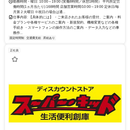
勤務時間・曜日: 10:00～19:00 (実働8時間／休憩1時間） 平均所定労
働時間(1ヵ月当たり):168時間 店舗営業時間/10:00～19:00 定休日/毎
月第２火曜日 ※祝日の場合は通...
仕事内容: 【具体的には】 ・ご来店されたお客様の受付、ご案内 ・料
金プランや各種サービスのご案内 ・新規契約、機種変更などの各種
手続き ・スマートフォンの操作方法のご案内 ・データ入力などの事
務作...
固定時間制
交通費支給
昇給あり
正社員