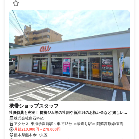
携帯ショップスタッフ
社員特典も充実！ 提携ジム等の社割や 誕生月のお祝い金など 嬉しい制
度あり♪ 連休取得や土日休みも相談OK◎
株式会社白石M&S
アクセス: 東海学園前駅～車で13分 ≪最寄り駅≫ 阿蘇高原線/東海学
園前駅
月給210,000円～278,000円
熊本県熊本市中央区