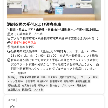
調剤薬局の受付および医療事務
＼日赤・月出エリア＊未経験・無資格から正社員へ／年間休日126日＆
産休・育休取得率100％で子育て世代も安心◎車通勤OKで通勤ラクラク
さくら調剤薬局 月出店
☆
アクセス 熊本市電Ａ系統/熊本市電Ｂ系統 神水交差点徒歩約47分 【勤
務地】さくら調剤薬局 月出店 ＊車通勤OK／熊本都市バス 月出小学校
月給174,400円以上
入口バス停より徒歩2分
熊本県熊本市東区
勤務時間 総労働時間：1週あたり40時間 月、火、木、金（9：00～
18：00） 水、土（9：00～13：00） ※週平均40時間のシフト勤務
仕事内容 知識ゼロでも大丈夫！手厚い研修とダブルチェック体制で
安心スタート 資格や経験がなくても活躍できる領域がたくさん！ 薬
剤師と医療事務スタッフによる ダブルチェックを徹底しているの
で、 お薬の...
制服あり
業界未経験者歓迎
主婦・主夫歓迎
資格取得支援あり
フリーター歓迎
バイク通勤OK
学歴不問
車通勤OK
職場見学可
経験不問
未経験者歓迎
経験者歓迎
有資格者歓迎
研修あり
賞与あり
ブランクOK
育休あり
交通費支給
長期歓迎
シフト制
正社員