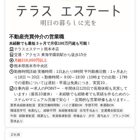
不動産売買仲介の営業職
未経験でも最短３ヶ月で月収100万円超も可能！
テラスエステート熊本本店
交通・アクセス 東海学園前駅から徒歩15分
月給210,000円以上
熊本県熊本市中央区
勤務時間詳細 実働時間：1日あたり8時間 平均勤務日数：1ヶ月あた
り18日 〜 20日 ＜勤務時間＞ 9:00～18:00（10時までの出勤・17時
での退勤については遅刻・早退は免責につき、実質10...
仕事内容 ー求人のPOINTー ・年間休日120日で長期休暇も充実して
います♪（最長10連休） ・未経験でも経験者でも実績を作るためのシ
ステムやマニュアル完備で安心！ ・定期的な営業研修もあります♪ ...
業界未経験者歓迎
変形労働時間制
バイク通勤OK
学歴不問
車通勤OK
職場見学可
転勤なし
経験不問
未経験者歓迎
住宅手当あり
交通費全額支給
午前
経験者歓迎
残業なし
有資格者歓迎
研修あり
夕方
賞与あり
ブランクOK
育休あり
正社員