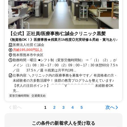
【公式】正社員/医療事務/仁誠会クリニック黒髪
《無資格OK！》医療事務★残業月1h程度◎充実研修＆昇給・賞与あり♪
医療法人社団 仁誠会
月給195,000円以上
熊本県熊本市中央区
勤務時間・曜日: ■シフト制（変形労働時間制） ⇒「（1）（2）」が
メイン （1）08：30～17：00 （2）09：00～17：30 休憩60分 7.5ｈ
／日 37.5ｈ／週 ※残業は月平均1時...
仕事内容: ＼クリニック内の医療事務を募集中です／ 有資格者の方・
未経験者の方多数活躍中！ 抜群の教育プログラムを整えています♪
【求人の注目ポイント】 ⌒⌒⌒⌒V⌒⌒⌒⌒⌒⌒⌒⌒ 未経験者OK
充...
変形労働時間制
交通費支給
前へ
次へ
1
2
3
4
5
この条件の新着求人を受け取る