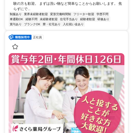
験の方も歓迎。 まずは洗い物など簡単なことからお願いします。 焦
らずにで...
制服あり
業界未経験者歓迎
変形労働時間制
フリーター歓迎
学歴不問
車通勤OK
経験不問
未経験者歓迎
住宅手当あり
経験者歓迎
研修あり
賞与あり
ブランクOK
寮・社宅あり
入社祝い金あり
正社員