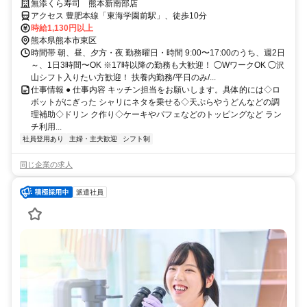
無添くら寿司 熊本新南部店
アクセス 豊肥本線「東海学園前駅」、徒歩10分
時給1,130円以上
熊本県熊本市東区
時間帯 朝、昼、夕方・夜 勤務曜日・時間 9:00〜17:00のうち、週2日
～、1日3時間〜OK ※17時以降の勤務も大歓迎！ ◯WワークOK ◯沢
山シフト入りたい方歓迎！ 扶養内勤務/平日のみ/...
仕事情報 ● 仕事内容 キッチン担当をお願いします。具体的には◇ロ
ボットがにぎった シャリにネタを乗せる◇天ぷらやうどんなどの調
理補助◇ドリン ク作り◇ケーキやパフェなどのトッピングなど ラン
チ利用...
社員登用あり
主婦・主夫歓迎
シフト制
同じ企業の求人
派遣社員