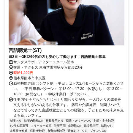
言語聴覚士(ST)
週2日～OK◎60代の方も安心して働けます！言語聴覚士募集
サンクスラボ・アフタースクール熊本
交通・アクセス 東海学園前駅から徒歩23分
時給1,400円
熊本県熊本市中央区
勤務時間詳細 〇シフト制 ・平日：以下の2パターンからご選択くださ
い。 〈平日 勤務パターン〉 ①13:00～17:30（休憩なし） ②13:00～
18:30（休憩なし） ・学校休業日：以下の2パ...
仕事内容 子どもたちとじっくり関わりながら、一人ひとりの成長を
支えるやりがいのあるお仕事です。 病院や介護施設、訪問リハビリ
などで培ってきた言語聴覚士としての経験を、子どもたちの未来を支
える新しいフィ...
制服あり
扶養内勤務OK
社員登用あり
副業・WワークOK
主婦・主夫歓迎
60代も応募可
フリーター歓迎
学歴不問
車通勤OK
職場見学可
転勤なし
未経験者歓迎
経験者歓迎
有資格者歓迎
研修あり
夕方
ブランクOK