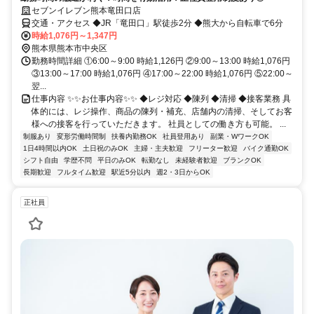
セブンイレブン熊本竜田口店
交通・アクセス ◆JR「竜田口」駅徒歩2分 ◆熊大から自転車で6分
時給1,076円～1,347円
熊本県熊本市中央区
勤務時間詳細 ①6:00～9:00 時給1,126円 ②9:00～13:00 時給1,076円
③13:00～17:00 時給1,076円 ④17:00～22:00 時給1,076円 ⑤22:00～
翌...
仕事内容 ✨✨お仕事内容✨✨ ◆レジ対応 ◆陳列 ◆清掃 ◆接客業務 具
体的には、レジ操作、商品の陳列・補充、店舗内の清掃、そしてお客
様への接客を行っていただきます。 社員としての働き方も可能。 ...
制服あり
変形労働時間制
扶養内勤務OK
社員登用あり
副業・WワークOK
1日4時間以内OK
土日祝のみOK
主婦・主夫歓迎
フリーター歓迎
バイク通勤OK
シフト自由
学歴不問
平日のみOK
転勤なし
未経験者歓迎
ブランクOK
長期歓迎
フルタイム歓迎
駅近5分以内
週2・3日からOK
正社員