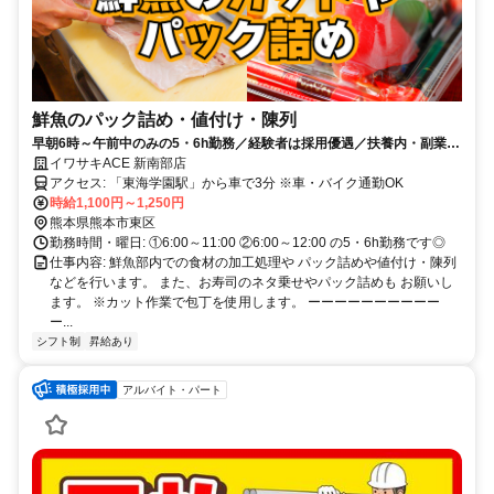
鮮魚のパック詰め・値付け・陳列
早朝6時～午前中のみの5・6h勤務／経験者は採用優遇／扶養内・副業
OK
イワサキACE 新南部店
アクセス: 「東海学園駅」から車で3分 ※車・バイク通勤OK
時給1,100円～1,250円
熊本県熊本市東区
勤務時間・曜日: ①6:00～11:00 ②6:00～12:00 の5・6h勤務です◎
仕事内容: 鮮魚部内での食材の加工処理や パック詰めや値付け・陳列
などを行います。 また、お寿司のネタ乗せやパック詰めも お願いし
ます。 ※カット作業で包丁を使用します。 ーーーーーーーーーー
ー...
シフト制
昇給あり
アルバイト・パート