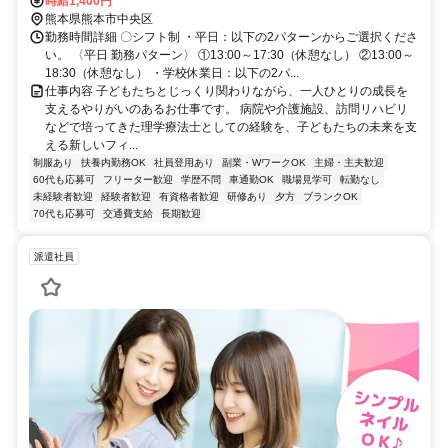
時給1,400円
熊本県熊本市中央区
勤務時間詳細 〇シフト制 ・平日：以下の2パターンからご選択くださ
い。 〈平日 勤務パターン〉 ①13:00～17:30（休憩なし） ②13:00～
18:30（休憩なし） ・学校休業日：以下の2パ...
仕事内容 子どもたちとじっくり関わりながら、一人ひとりの成長を
支えるやりがいのあるお仕事です。 病院や介護施設、訪問リハビリ
などで培ってきた理学療法士としての経験を、子どもたちの未来を支
える新しいフィ...
制服あり
扶養内勤務OK
社員登用あり
副業・WワークOK
主婦・主夫歓迎
60代も応募可
フリーター歓迎
学歴不問
車通勤OK
職場見学可
転勤なし
未経験者歓迎
経験者歓迎
有資格者歓迎
研修あり
夕方
ブランクOK
70代も応募可
交通費支給
長期歓迎
派遣社員