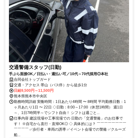
交通警備スタッフ(日勤)
手ぶら面接OK／日払い・週払い可／10代～70代採用◎本社
合同会社トップガード
交通・アクセス 帯山（バス停）から徒歩1分
日給9,500円～11,500円
熊本県熊本市中央区
勤務時間詳細 実働時間：1日あたり4時間 〜 8時間 平均勤務日数：1
ヶ月あたり1日 〜 22日 ◇日勤：8:00～17:00（休憩1時間） 週1日
～、1日7時間半～でシフト自由！ シフトは週ごと...
仕事内容 建設現場や工事現場での 日勤の「交通警備」のお仕事で
す！ ※自宅から直行・直帰OK◎ ◇ 具体的には？ ￣￣￣￣￣￣￣￣
￣￣￣￣ ✅歩行者・車両の誘導 ✅イベント会場での警備 ✅クルーズ
船...