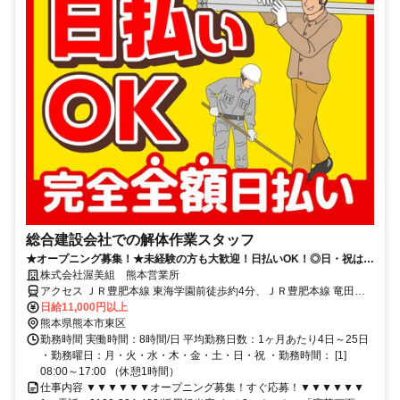
総合建設会社での解体作業スタッフ
★オープニング募集！★未経験の方も大歓迎！日払いOK！◎日・祝は日
給1.35倍
株式会社渥美組 熊本営業所
アクセス ＪＲ豊肥本線 東海学園前徒歩約4分、ＪＲ豊肥本線 竜田口
徒歩約20分、ＪＲ豊肥本線 水前寺南口徒歩約25分
日給11,000円以上
熊本県熊本市東区
勤務時間 実働時間：8時間/日 平均勤務日数：1ヶ月あたり4日～25日
・勤務曜日：月・火・水・木・金・土・日・祝 ・勤務時間： [1]
08:00～17:00 （休憩1時間）
仕事内容 ▼▼▼▼▼▼オープニング募集！すぐ応募！▼▼▼▼▼▼