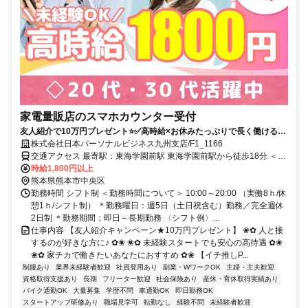
家電量販店のスマホカウンター受付
友人紹介で10万円プレゼント⭐✅️高時給×お休みたっぷりで長く働ける！
✅️働きやすい職場◎「人と接することが好き」なら経験不問！
株式会社日本パーソナルビジネス九州支店/F1_1166
交通アクセス 最寄駅：東海学園前駅 東海学園前駅から徒歩18分 ＜月
収34万円以上可能！・ノルマなし・20代～30代活躍中＞ ★紹介予定
時給1,800円以上
派遣
熊本県熊本市中央区
勤務時間 シフト制 ＜勤務時間について＞ 10:00～20:00 （実働8ｈ/休
憩1ｈ/シフト制） ＊勤務曜日：週5日（土日祝含む）勤務／完全週休
2日制 ＊勤務期間：即日～長期勤務 〈シフト例〉...
仕事内容 【友人紹介キャンペーン★10万円プレゼント】 ❀✿ 人と接
するのが好きな方に♪ ✿❀ ❀✿ 未経験スタートでも安心の高待遇 ✿❀
❀✿ 家チカで働きたいあなたにおすすめ ✿❀ 【イチ推しP...
制服あり
業界未経験者歓迎
社員登用あり
副業・WワークOK
主婦・主夫歓迎
資格取得支援あり
長期
フリーター歓迎
社会保険あり
産休・育休取得実績あり
バイク通勤OK
大量募集
学歴不問
車通勤OK
即日勤務OK
スタートアップ研修あり
職場見学可
転勤なし
経験不問
未経験者歓迎