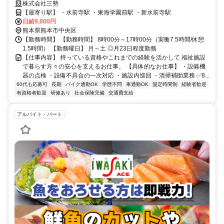
士 必須
株式会社三勢
【最寄り駅】 ・水前寺駅 ・東海学園前駅 ・新水前寺駅
日給9,000円
熊本県熊本市中央区
【勤務時間】 【勤務時間】 8時00分～17時00分（実働7.5時間/休憩
1.5時間） 【勤務曜日】 月～土 ◎月23日程度勤務
【仕事内容】 持っている資格やこれまでの経験を活かして 福祉施設
で暮らす方々の安心を支えるお仕事。 【具体的なお仕事】 ・設備機
器の点検 ・設備不具合の一次対応 ・施設内巡回 ・清掃補助業務 ✅8...
60代も応募可
長期
バイク通勤OK
学歴不問
車通勤OK
固定時間制
経験者歓迎
有資格者歓迎
研修あり
社会保険完備
交通費支給
アルバイト・パート