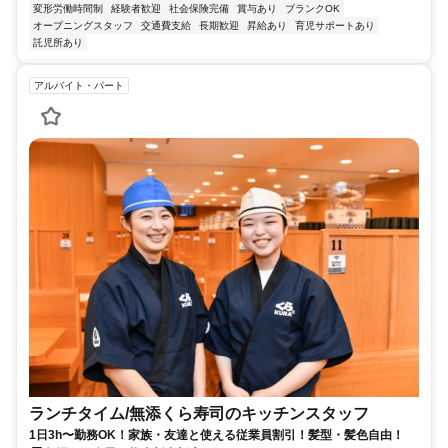
変形労働時間制
経験者歓迎
社会保険完備
賞与あり
ブランクOK
オープニングスタッフ
交通費支給
長期歓迎
昇給あり
育児サポートあり
託児所あり
アルバイト・パート
ランチタイム/無添くら寿司のキッチンスタッフ
1日3h〜勤務OK！家族・友達と使える従業員割引！髪型・髪色自由！