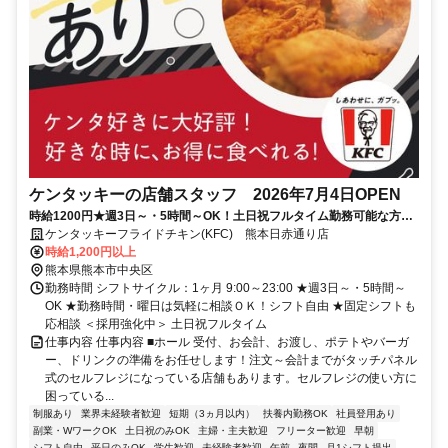
ケンタッキーの店舗スタッフ 2026年7月4日OPEN
時給1200円★週3日～・5時間～OK！土日祝フルタイム勤務可能な方大
歓迎♪
ケンタッキーフライドチキン(KFC) 熊本日赤通り店
時給1,200円以上
熊本県熊本市中央区
勤務時間 シフトサイクル：1ヶ月 9:00～23:00 ★週3日～・5時間～
OK ★勤務時間・曜日は気軽に相談ＯＫ！シフト自由 ★固定シフトも
応相談 ＜採用強化中＞ 土日祝フルタイム
仕事内容 仕事内容 ■ホール 受付、お会計、お渡し、ポテトやバーガ
ー、ドリンクの準備をお任せします！注文～会計までがタッチパネル
式のセルフレジになっている店舗もあります。セルフレジの使い方に
困っている...
制服あり
業界未経験者歓迎
短期（3ヵ月以内）
扶養内勤務OK
社員登用あり
副業・WワークOK
土日祝のみOK
主婦・主夫歓迎
フリーター歓迎
早朝
シフト自由
平日のみOK
学生歓迎
未経験者歓迎
午前
夜間
月1シフト提出