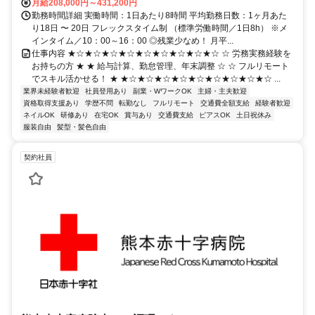
月給208,000円～431,200円
勤務時間詳細 実働時間：1日あたり8時間 平均勤務日数：1ヶ月あた
り18日 〜 20日 フレックスタイム制 （標準労働時間／1日8h） ※メ
インタイム／10：00～16：00 ◎残業少なめ！ 月平...
仕事内容 ★☆★☆★☆★☆★☆★☆★☆★☆★☆ ☆ 労務実務経験を
お持ちの方 ★ ★ 給与計算、勤怠管理、年末調整 ☆ ☆ フルリモート
でスキル活かせる！ ★ ★☆★☆★☆★☆★☆★☆★☆★☆★☆ ...
業界未経験者歓迎
社員登用あり
副業・WワークOK
主婦・主夫歓迎
資格取得支援あり
学歴不問
転勤なし
フルリモート
交通費全額支給
経験者歓迎
ネイルOK
研修あり
在宅OK
賞与あり
交通費支給
ピアスOK
土日祝休み
服装自由
髪型・髪色自由
契約社員