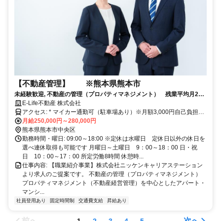
【不動産管理】 ※熊本県熊本市
未経験歓迎, 不動産の管理（プロパティマネジメント） 残業平均月20
時間以内, 転勤無し, 第二新卒歓迎
E-Life不動産 株式会社
アクセス: * マイカー通勤可（駐車場あり）※月額3,000円自己負担と
なります。
月給250,000円～280,000円
熊本県熊本市中央区
勤務時間・曜日: 09:00～18:00 ※定休は水曜日 定休日以外の休日を
選べ連休取得も可能です 月曜日～土曜日 9：00～18：00 日・祝
日 10：00～17：00 所定労働8時間 休憩時...
仕事内容: 【職業紹介事業】株式会社ニッケンキャリアステーション
より求人のご提案です。 不動産の管理（プロパティマネジメント）
プロパティマネジメント（不動産経営管理）を中心としたアパート・
マンシ...
社員登用あり
固定時間制
交通費支給
昇給あり
前へ
次へ
1
2
3
4
5