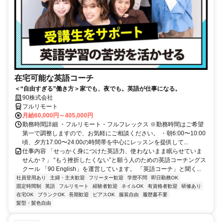
在宅可能な英語コーチ
＜“自由すぎる”働き方＞家でも、夜でも。英語が仕事になる。
90株式会社
フルリモート
月給60,000円～405,000円
勤務時間詳細 ・フルリモート・フルフレックス ※勤務時間はご希望
第一で調整しますので、お気軽にご相談ください。 ・朝6:00〜10:00
頃、夕方17:00〜24:00の時間帯を中心にレッスンを提供して...
仕事内容 「せっかく身につけた英語力、使わないまま眠らせていま
せんか？」 “もう挫折したくない”と願う人のための英語コーチングス
クール 「90 English」を運営しています。 「英語コーチ」と聞く...
社員登用あり
主婦・主夫歓迎
フリーター歓迎
学歴不問
即日勤務OK
固定時間制
英語
フルリモート
経験者歓迎
ネイルOK
有資格者歓迎
研修あり
在宅OK
ブランクOK
長期歓迎
ピアスOK
服装自由
履歴書不要
髪型・髪色自由