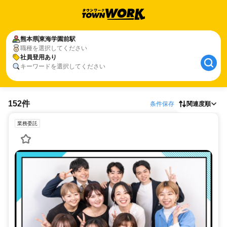
熊本県
東海学園前駅
職種を選択してください
社員登用あり
キーワードを選択してください
152件
条件保存
関連度順
業務委託