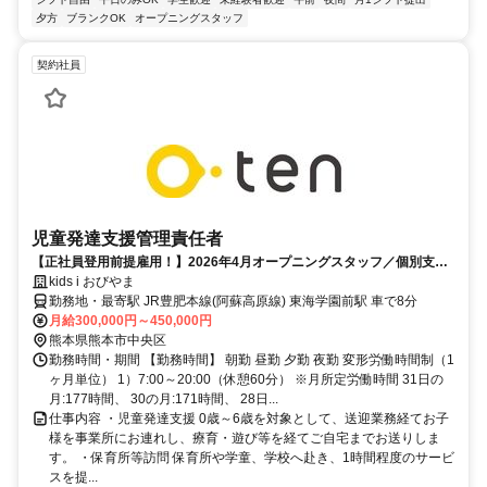
夕方
ブランクOK
オープニングスタッフ
契約社員
児童発達支援管理責任者
【正社員登用前提雇用！】2026年4月オープニングスタッフ／個別支援
を重視！希望休取得もOK
kids i おびやま
勤務地・最寄駅 JR豊肥本線(阿蘇高原線) 東海学園前駅 車で8分
月給300,000円～450,000円
熊本県熊本市中央区
勤務時間・期間 【勤務時間】 朝勤 昼勤 夕勤 夜勤 変形労働時間制（1
ヶ月単位） 1）7:00～20:00（休憩60分） ※月所定労働時間 31日の
月:177時間、 30の月:171時間、 28日...
仕事内容 ・児童発達支援 0歳～6歳を対象として、送迎業務経てお子
様を事業所にお連れし、療育・遊び等を経てご自宅までお送りしま
す。 ・保育所等訪問 保育所や学童、学校へ赴き、1時間程度のサービ
スを提...