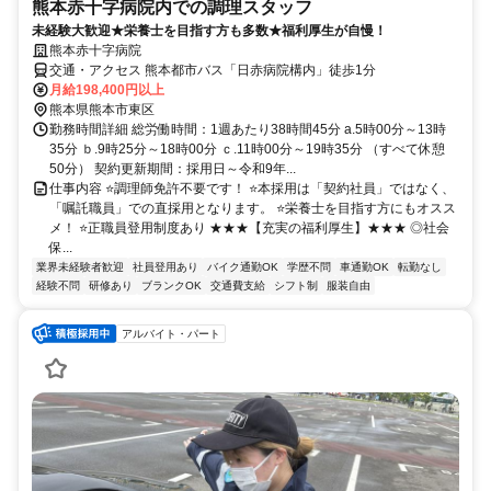
熊本赤十字病院内での調理スタッフ
未経験大歓迎★栄養士を目指す方も多数★福利厚生が自慢！
熊本赤十字病院
交通・アクセス 熊本都市バス「日赤病院構内」徒歩1分
月給198,400円以上
熊本県熊本市東区
勤務時間詳細 総労働時間：1週あたり38時間45分 a.5時00分～13時
35分 ｂ.9時25分～18時00分 ｃ.11時00分～19時35分 （すべて休憩
50分） 契約更新期間：採用日～令和9年...
仕事内容 ⭐調理師免許不要です！ ⭐本採用は「契約社員」ではなく、
「嘱託職員」での直採用となります。 ⭐栄養士を目指す方にもオスス
メ！ ⭐正職員登用制度あり ★★★【充実の福利厚生】★★★ ◎社会
保...
業界未経験者歓迎
社員登用あり
バイク通勤OK
学歴不問
車通勤OK
転勤なし
経験不問
研修あり
ブランクOK
交通費支給
シフト制
服装自由
アルバイト・パート