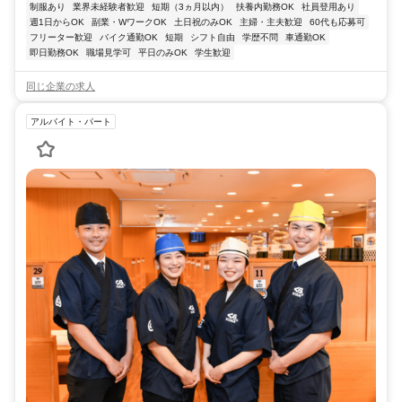
制服あり
業界未経験者歓迎
短期（3ヵ月以内）
扶養内勤務OK
社員登用あり
週1日からOK
副業・WワークOK
土日祝のみOK
主婦・主夫歓迎
60代も応募可
フリーター歓迎
バイク通勤OK
短期
シフト自由
学歴不問
車通勤OK
即日勤務OK
職場見学可
平日のみOK
学生歓迎
同じ企業の求人
アルバイト・パート