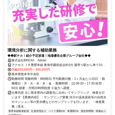
環境分析に関する補助業務
◆◆駅チカ！紹介予定派遣！地場優良企業グループ会社◆◆
株式会社BREXA Advan
アクセス ＪＲ豊肥本線 東海学園前徒歩約3分 最寄り駅から車で10分
（車通勤が便利です）
月給200,000円～300,000円
熊本県熊本市中央区
勤務時間 実働時間：8時間/日 平均勤務日数：1ヶ月あたり20日 ・勤
務曜日：月・火・水・木・金 ・勤務時間： [1] 08:30～17:30 休憩：
60分 残業：月間20時間程度 ※遠方へ調査...
仕事内容 主に熊本県内の調査先に出向いてサンプリング、検査を行
います 【業務内容】 ・サンプリング業務 河川や温泉源泉等の自然水
やマンション等の受水槽などのサンプリングを行います。 ・検査業
務（受水...
業界未経験者歓迎
社員登用あり
バイク通勤OK
車通勤OK
固定時間制
研修あり