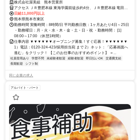
給◎日・祝は日給1.35倍
株式会社渥美組 熊本営業所
アクセス ＪＲ豊肥本線 東海学園前徒歩約4分、ＪＲ豊肥本線 竜田口
徒歩約20分、ＪＲ豊肥本線 水前寺南口徒歩約25分
日給11,000円以上
熊本県熊本市東区
勤務時間 実働時間：8時間/日 平均勤務日数：1ヶ月あたり4日～25日
・勤務曜日：月・火・水・木・金・土・日・祝 ・勤務時間： [1]
08:00～17:00 （休憩1時間）
仕事内容 ▼▼▼▼▼▼オープニング募集！すぐ応募！▼▼▼▼▼▼
1）電話：0120-324-423/採用担当宛 まで 2）ネット：「応募画面へ
進む」をクリック！ 【このお仕事のおすすめポイント】 ＝...
社員登用あり
学歴不問
未経験者歓迎
経験者歓迎
即日払いOK
交通費支給
長期歓迎
シフト制
同じ企業の求人
アルバイト・パート