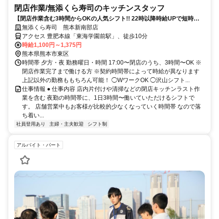
閉店作業​/無添くら寿司の​キッチンスタッフ
【閉店作業含む3時間からOKの人気シフト!! 22時以降時給UPで短時間
で稼げる】
無添くら寿司 熊本新南部店
アクセス 豊肥本線「東海学園前駅」、徒歩10分
時給1,100円～1,375円
熊本県熊本市東区
時間帯 夕方・夜 勤務曜日・時間 17:00〜閉店のうち、3時間〜OK ※
閉店作業完了まで働ける方 ※契約時間帯によって時給が異なります
上記以外の勤務ももちろん可能！ ◯WワークOK ◯沢山シフト...
仕事情報 ● 仕事内容 店内片付けや清掃などの閉店キッチンラスト作
業を含む 夜勤の時間帯に、1日3時間〜働いていただけるシフトで
す。 店舗営業中もお客様が比較的少なくなっていく時間帯 なので落
ち着い...
社員登用あり
主婦・主夫歓迎
シフト制
アルバイト・パート