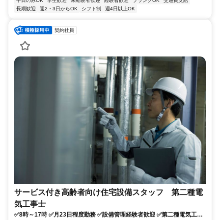
平日のみOK
学生歓迎
未経験者歓迎
経験者歓迎
ブランクOK
交通費支給
長期歓迎
週2・3日からOK
シフト制
週4日以上OK
契約社員
サービス付き高齢者向け住宅設備スタッフ 第二種電
気工事士
✅8時～17時 ✅月23日程度勤務 ✅設備管理経験者歓迎 ✅第二種電気工事