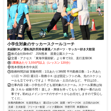
小学生対象のサッカースクールコーチ
未経験OK／運転免許所持者優遇／スポーツ・サッカー好き大歓迎
株式会社Birth47 JSN熊本 渡鹿公園スクール
交通・アクセス 「東海学園前駅」より車で3分、直行直帰OK
1業務あたり 3,550円以上（レッスン 120分）
熊本県熊本市中央区
勤務時間詳細 実働時間：1日あたり3時間 平均勤務日数：1ヶ月あた
り1日 〜 20日 週1日～勤務ＯＫ ほぼ固定シフトの為、先のスケジュ
ールも立てやすいですよ！ 平日のみ・土日のみなど。 平日は10...
仕事内容 2歳～小学生の子ども達対象のスクール｡ スクール業務は知
識･スキル･経験不問！ 楽しさ・興味を持ってもらう事が一番のお仕
事です｡ 初めはメインコーチのサポートからお任せしますので安心し
てくだ...
扶養内勤務OK
社員登用あり
週1日からOK
副業・WワークOK
土日祝のみOK
主婦・主夫歓迎
フリーター歓迎
バイク通勤OK
学歴不問
車通勤OK