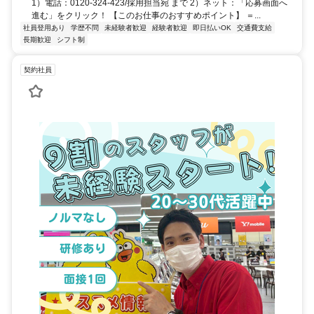
1）電話：0120-324-423/採用担当宛 まで 2）ネット：「応募画面へ
進む」をクリック！ 【このお仕事のおすすめポイント】 ＝...
社員登用あり
学歴不問
未経験者歓迎
経験者歓迎
即日払いOK
交通費支給
長期歓迎
シフト制
契約社員