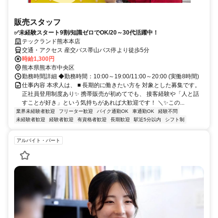
販売スタッフ
✅未経験スタート9割/知識ゼロでOK/20～30代活躍中！
テックランド熊本本店
交通・アクセス 産交バス帯山バス停より徒歩5分
時給1,300円
熊本県熊本市中央区
勤務時間詳細 ◆勤務時間：10:00～19:00/11:00～20:00 (実働8時間)
仕事内容 本求人は、 ■ 長期的に働きたい方を 対象とした募集です。
正社員登用制度あり✨ 携帯販売が初めてでも、 接客経験や「人と話
すことが好き」という気持ちがあれば大歓迎です！ ＼✨この...
業界未経験者歓迎
フリーター歓迎
バイク通勤OK
車通勤OK
経験不問
未経験者歓迎
経験者歓迎
有資格者歓迎
長期歓迎
駅近5分以内
シフト制
アルバイト・パート