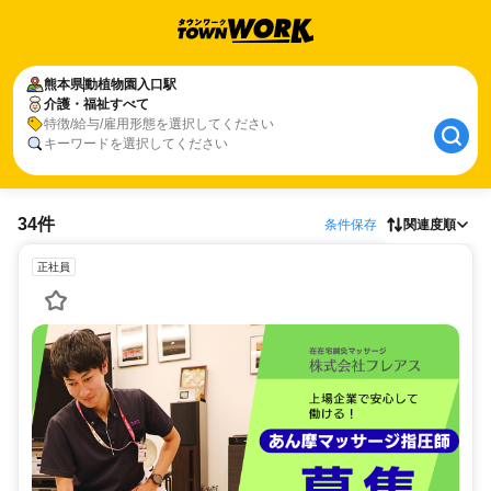
熊本県
動植物園入口駅
介護・福祉すべて
特徴/給与/雇用形態を選択してください
キーワードを選択してください
34件
条件保存
関連度順
正社員