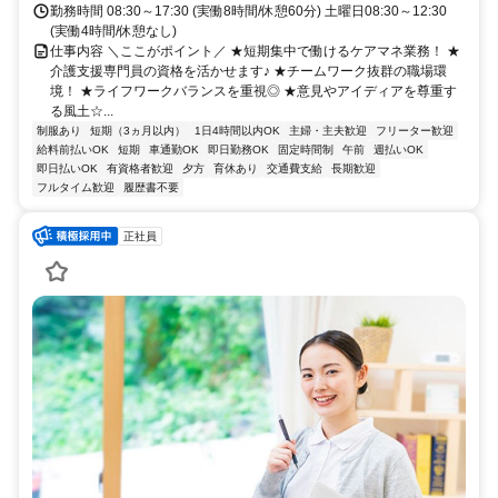
画図町下無田
勤務時間 08:30～17:30 (実働8時間/休憩60分) 土曜日08:30～12:30
(実働4時間/休憩なし)
仕事内容 ＼ここがポイント／ ★短期集中で働けるケアマネ業務！ ★
介護支援専門員の資格を活かせます♪ ★チームワーク抜群の職場環
境！ ★ライフワークバランスを重視◎ ★意見やアイディアを尊重す
る風土☆...
制服あり
短期（3ヵ月以内）
1日4時間以内OK
主婦・主夫歓迎
フリーター歓迎
給料前払いOK
短期
車通勤OK
即日勤務OK
固定時間制
午前
週払いOK
即日払いOK
有資格者歓迎
夕方
育休あり
交通費支給
長期歓迎
フルタイム歓迎
履歴書不要
正社員