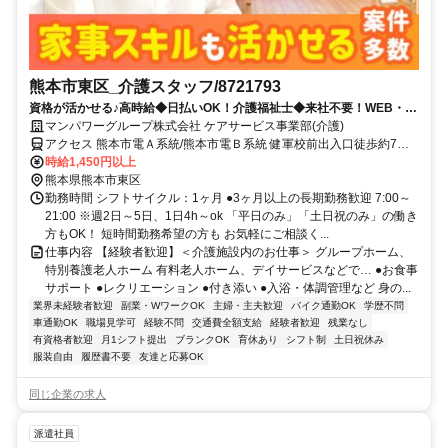
熊本市東区_介護スタッフ/8721793
資格が活かせる♪高時給◆日払いOK！介護福祉士◆来社不要！WEB・電
話登録ＯＫ◎
マンパワーグループ株式会社 ケアサービス事業部(介護)
アクセス 熊本市電Ａ系統/熊本市電Ｂ系統 健軍校前出入口徒歩約7
分、熊本市電Ａ系統/熊本市電Ｂ系統 神水交差点徒歩約8分、熊本市電
時給1,450円以上
Ａ系統/熊本市電Ｂ系統 動植物園入口徒歩約11分 車・バイク通勤
熊本県熊本市東区
OK（派遣先による）
勤務時間 シフトサイクル：1ヶ月 ●3ヶ月以上の長期勤務歓迎 7:00～
21:00 ※週2日～5日、1日4h～ok 「平日のみ」「土日祝のみ」の働き
方もOK！ 短時間勤務希望の方も お気軽にご相談く...
仕事内容 【経験者歓迎】＜介護施設内のお仕事＞ グループホーム、
特別養護老人ホーム 有料老人ホーム、デイサービスなどで… ●お食事
サポート ●レクリエーション ●付き添い ●入浴・体調管理など 身の...
業界未経験者歓迎
副業・WワークOK
主婦・主夫歓迎
バイク通勤OK
学歴不問
車通勤OK
職場見学可
経験不問
交通費全額支給
経験者歓迎
残業なし
有資格者歓迎
月1シフト提出
ブランクOK
育休あり
シフト制
土日祝休み
服装自由
履歴書不要
友達と応募OK
同じ企業の求人
派遣社員