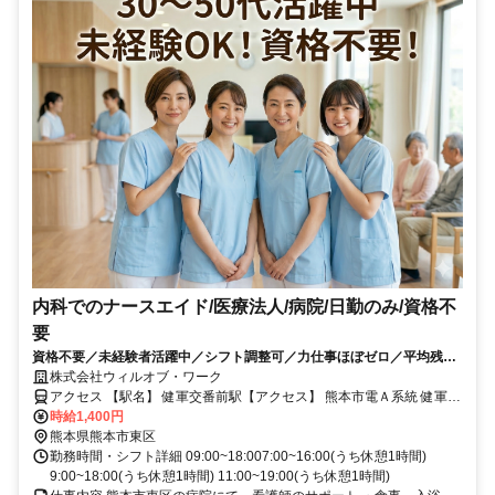
内科でのナースエイド/医療法人/病院/日勤のみ/資格不
要
資格不要／未経験者活躍中／シフト調整可／力仕事ほぼゼロ／平均残業
10時間以下／社会保険完備／週3日〜勤務ok／週2日〜勤務ok／車通勤
株式会社ウィルオブ・ワーク
可／医療行為なし／日払い可・週払い可/ms430101
アクセス 【駅名】 健軍交番前駅【アクセス】 熊本市電Ａ系統 健軍交
番前駅から車で7分
時給1,400円
熊本県熊本市東区
勤務時間・シフト詳細 09:00~18:007:00~16:00(うち休憩1時間)
9:00~18:00(うち休憩1時間) 11:00~19:00(うち休憩1時間)