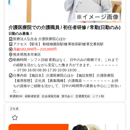
介護医療院での介護職員 / 初任者研修 / 常勤(日勤のみ)
日勤のみ募集！
医療法人弘生会 介護医療院心ほか
アクセス 【駅名】 動植物園前駅/健軍校前駅/健軍交番前駅
月給182,000円～210,000円
熊本県熊本市東区
勤務時間・シフト詳細 夜勤はなく、日中のみの勤務です。これまで
の経験を活かしながら安定した働き方ができます。 ～～～～～～～
～ 07:00-16:00 08:30-17:30 10:00-19:00 ...
仕事内容 【施設名】:介護医療院心ほか 【施設形態】:介護医療院
【雇用形態】:正社員 【募集職種】:介護職員 ～～～～～～～～ お持
ちの資格やご経験を活かして、日中の時間帯の業務を中心にご担当い
た...
車通勤OK
経験者歓迎
社会保険完備
賞与あり
交通費支給
シフト制
正社員