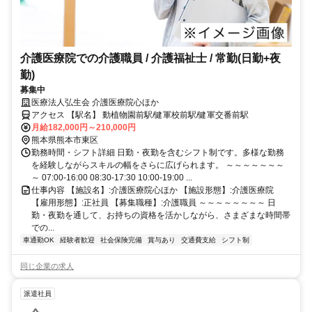
介護医療院での介護職員 / 介護福祉士 / 常勤(日勤+夜
勤)
募集中
医療法人弘生会 介護医療院心ほか
アクセス 【駅名】 動植物園前駅/健軍校前駅/健軍交番前駅
月給182,000円～210,000円
熊本県熊本市東区
勤務時間・シフト詳細 日勤・夜勤を含むシフト制です。多様な勤務
を経験しながらスキルの幅をさらに広げられます。 ～～～～～～～
～ 07:00-16:00 08:30-17:30 10:00-19:00 ...
仕事内容 【施設名】:介護医療院心ほか 【施設形態】:介護医療院
【雇用形態】:正社員 【募集職種】:介護職員 ～～～～～～～～ 日
勤・夜勤を通して、お持ちの資格を活かしながら、さまざまな時間帯
での...
車通勤OK
経験者歓迎
社会保険完備
賞与あり
交通費支給
シフト制
同じ企業の求人
派遣社員