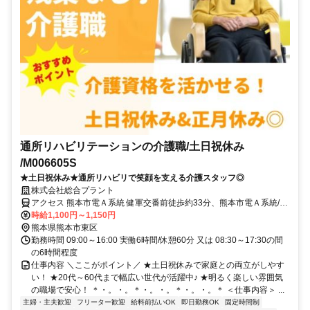
通所リハビリテーションの介護職/土日祝休み
/M006605S
★土日祝休み★通所リハビリで笑顔を支える介護スタッフ◎
株式会社総合プラント
アクセス 熊本市電Ａ系統 健軍交番前徒歩約33分、熊本市電Ａ系統/熊
本市電Ｂ系統 健軍町徒歩約33分、熊本市電Ａ系統/熊本市電Ｂ系統 神
時給1,100円～1,150円
水交差点徒歩約34分 熊本県熊本市東区新外３丁目
熊本県熊本市東区
勤務時間 09:00～16:00 実働6時間/休憩60分 又は 08:30～17:30の間
の6時間程度
仕事内容 ＼ここがポイント／ ★土日祝休みで家庭との両立がしやす
い！ ★20代～60代まで幅広い世代が活躍中♪ ★明るく楽しい雰囲気
の職場で安心！ ＊・。・。＊・。・。＊・。・。＊ ＜仕事内容＞ ...
主婦・主夫歓迎
フリーター歓迎
給料前払いOK
即日勤務OK
固定時間制