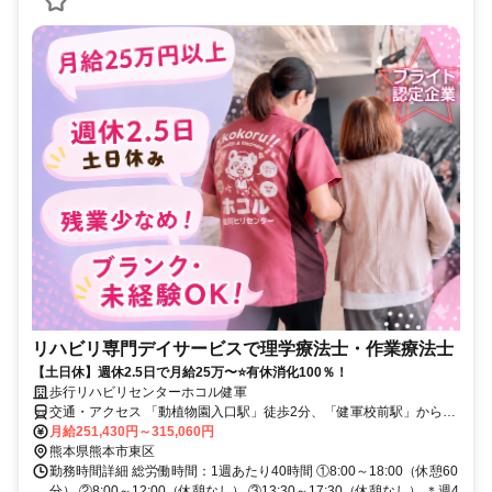
リハビリ専門デイサービスで理学療法士・作業療法士
【土日休】週休2.5日で月給25万〜⭐有休消化100％！
歩行リハビリセンターホコル健軍
交通・アクセス 「動植物園入口駅」徒歩2分、「健軍校前駅」から徒
歩で3分
月給251,430円～315,060円
熊本県熊本市東区
勤務時間詳細 総労働時間：1週あたり40時間 ①8:00～18:00（休憩60
分） ②8:00～12:00（休憩なし） ③13:30～17:30（休憩なし） ＊週4