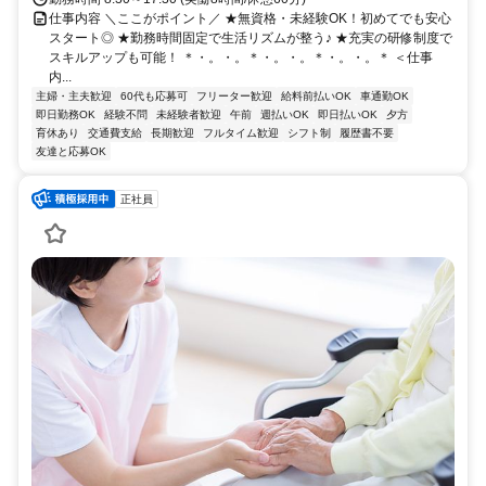
仕事内容 ＼ここがポイント／ ★無資格・未経験OK！初めてでも安心
スタート◎ ★勤務時間固定で生活リズムが整う♪ ★充実の研修制度で
スキルアップも可能！ ＊・。・。＊・。・。＊・。・。＊ ＜仕事
内...
主婦・主夫歓迎
60代も応募可
フリーター歓迎
給料前払いOK
車通勤OK
即日勤務OK
経験不問
未経験者歓迎
午前
週払いOK
即日払いOK
夕方
育休あり
交通費支給
長期歓迎
フルタイム歓迎
シフト制
履歴書不要
友達と応募OK
正社員