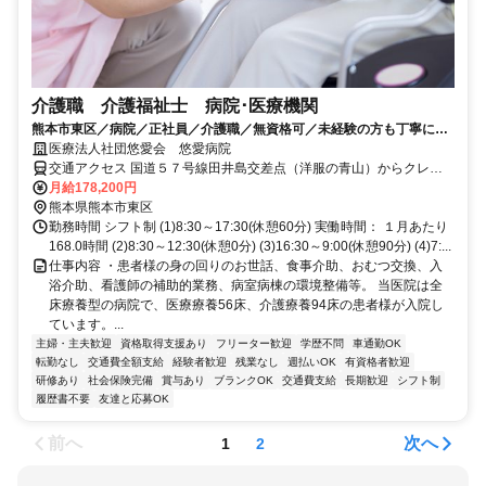
介護職 介護福祉士 病院･医療機関
熊本市東区／病院／正社員／介護職／無資格可／未経験の方も丁寧に指
導します/6031_249254
医療法人社団悠愛会 悠愛病院
交通アクセス 国道５７号線田井島交差点（洋服の青山）からクレア
方向（南方向）に５分
月給178,200円
熊本県熊本市東区
勤務時間 シフト制 (1)8:30～17:30(休憩60分) 実働時間： １月あたり
168.0時間 (2)8:30～12:30(休憩0分) (3)16:30～9:00(休憩90分) (4)7:...
仕事内容 ・患者様の身の回りのお世話、食事介助、おむつ交換、入
浴介助、看護師の補助的業務、病室病棟の環境整備等。 当医院は全
床療養型の病院で、医療療養56床、介護療養94床の患者様が入院し
ています。...
主婦・主夫歓迎
資格取得支援あり
フリーター歓迎
学歴不問
車通勤OK
転勤なし
交通費全額支給
経験者歓迎
残業なし
週払いOK
有資格者歓迎
研修あり
社会保険完備
賞与あり
ブランクOK
交通費支給
長期歓迎
シフト制
履歴書不要
友達と応募OK
前へ
次へ
1
2