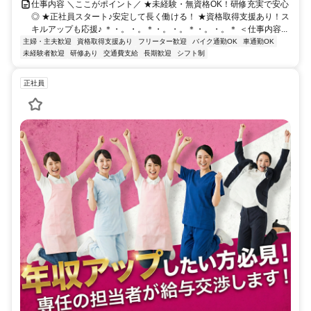
仕事内容 ＼ここがポイント／ ★未経験・無資格OK！研修充実で安心
◎ ★正社員スタート♪安定して長く働ける！ ★資格取得支援あり！ス
キルアップも応援♪ ＊・。・。＊・。・。＊・。・。＊ ＜仕事内容...
主婦・主夫歓迎
資格取得支援あり
フリーター歓迎
バイク通勤OK
車通勤OK
未経験者歓迎
研修あり
交通費支給
長期歓迎
シフト制
正社員