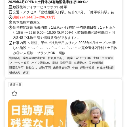
2025年4月OPEN✨土日休み❗有給消化率ほぼ100％✅
放課後等デイサービスラポァレ健軍
交通・アクセス 「動植物園入口駅」徒歩で2分、「健軍校前駅」徒歩
3分
月給224,244円～296,337円
熊本県熊本市東区
勤務時間詳細 実働時間：1日あたり8時間 平均勤務日数：1ヶ月あた
り18日 〜 22日 9:00～18:00 (休憩60分) ＜時短勤務相談可能◎＞ 社
内SNSで休暇申請や情報共有ができます♪ ...
仕事内容 ＼最短、半年で社員登用あり✨／ 2025年4月オープンの新
しい施設 ＊･｡｡･'･｡｡･'･｡｡･'･｡｡･'･｡｡･'･｡｡･＊ ✅完全週休2日制！土日休
み◎ ✅未経験・ブランクOK！研修...
制服あり
業界未経験者歓迎
社員登用あり
副業・WワークOK
主婦・主夫歓迎
フリーター歓迎
バイク通勤OK
早朝
学歴不問
車通勤OK
固定時間制
職場見学可
転勤なし
経験不問
未経験者歓迎
午前
経験者歓迎
有資格者歓迎
研修あり
夕方
派遣社員