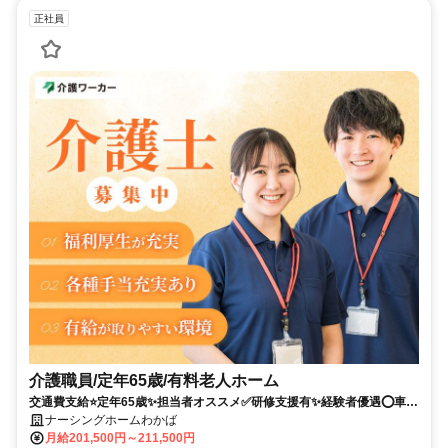
正社員
介護職員/定年65歳/有料老人ホーム
交通費支給⭐️定年65歳✨担当者オススメ✅️研修支援有✨経験者優遇⭕️車通
勤ＯＫ✨週休2日❗️駅チカ
ナーシングホームわかば
月給201,500円～211,500円