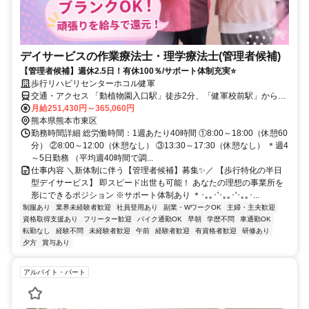
デイサービスの作業療法士・理学療法士(管理者候補)
【管理者候補】週休2.5日！有休100％/サポート体制充実⭐
歩行リハビリセンターホコル健軍
交通・アクセス 「動植物園入口駅」徒歩2分、「健軍校前駅」から徒
歩で3分
月給251,430円～365,060円
熊本県熊本市東区
勤務時間詳細 総労働時間：1週あたり40時間 ①8:00～18:00（休憩60
分） ②8:00～12:00（休憩なし） ③13:30～17:30（休憩なし） ＊週4
～5日勤務 （平均週40時間で調...
仕事内容 ＼新体制に伴う【管理者候補】募集✨／ 【歩行特化の半日
型デイサービス】 即スピード出世も可能！ あなたの理想の事業所を
形にできるポジション ※サポート体制あり ＊･｡｡･'･｡｡･'･｡｡･...
制服あり
業界未経験者歓迎
社員登用あり
副業・WワークOK
主婦・主夫歓迎
資格取得支援あり
フリーター歓迎
バイク通勤OK
早朝
学歴不問
車通勤OK
転勤なし
経験不問
未経験者歓迎
午前
経験者歓迎
有資格者歓迎
研修あり
夕方
賞与あり
アルバイト・パート