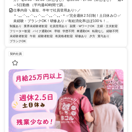
～5日勤務 （平均週40時間で調...
仕事内容 ＼最短、半年で社員登用あり✨／
＊･｡｡･'･｡｡･'･｡｡･'･｡｡･'･｡｡･'･｡｡･＊ ✅完全週休2.5日制！土日休み◎ ✅
未経験・ブランクOK！研修あり ✅有給消化率ほぼ100％！...
制服あり
業界未経験者歓迎
社員登用あり
副業・WワークOK
主婦・主夫歓迎
フリーター歓迎
バイク通勤OK
早朝
学歴不問
車通勤OK
転勤なし
経験不問
未経験者歓迎
午前
経験者歓迎
有資格者歓迎
研修あり
夕方
賞与あり
ブランクOK
契約社員