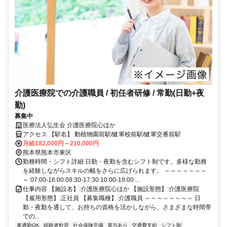
介護医療院での介護職員 / 初任者研修 / 常勤(日勤+夜
勤)
募集中
医療法人弘生会 介護医療院心ほか
アクセス 【駅名】 動植物園前駅/健軍校前駅/健軍交番前駅
月給182,000円～210,000円
熊本県熊本市東区
勤務時間・シフト詳細 日勤・夜勤を含むシフト制です。多様な勤務
を経験しながらスキルの幅をさらに広げられます。 ～～～～～～～
～ 07:00-16:00 08:30-17:30 10:00-19:00 ...
仕事内容 【施設名】:介護医療院心ほか 【施設形態】:介護医療院
【雇用形態】:正社員 【募集職種】:介護職員 ～～～～～～～～ 日
勤・夜勤を通して、お持ちの資格を活かしながら、さまざまな時間帯
での...
車通勤OK
経験者歓迎
社会保険完備
賞与あり
交通費支給
シフト制