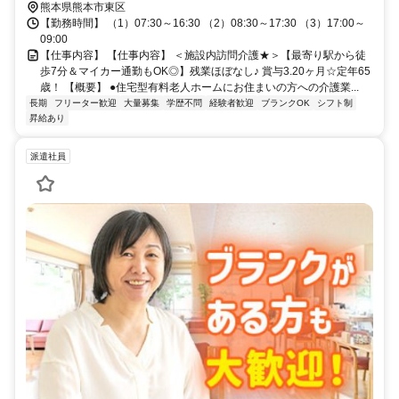
熊本県熊本市東区
【勤務時間】 （1）07:30～16:30 （2）08:30～17:30 （3）17:00～
09:00
【仕事内容】 【仕事内容】 ＜施設内訪問介護★＞【最寄り駅から徒
歩7分＆マイカー通勤もOK◎】残業ほぼなし♪ 賞与3.20ヶ月☆定年65
歳！ 【概要】 ●住宅型有料老人ホームにお住まいの方への介護業...
長期
フリーター歓迎
大量募集
学歴不問
経験者歓迎
ブランクOK
シフト制
昇給あり
派遣社員