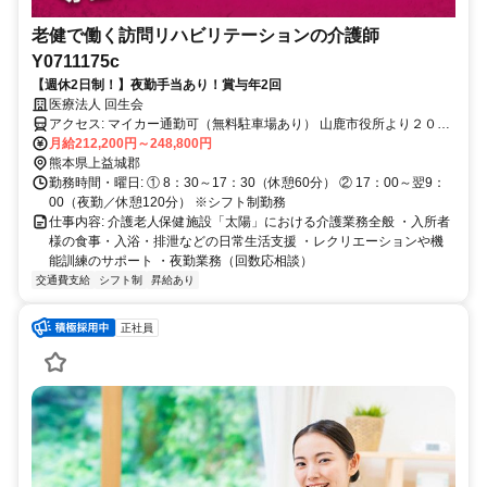
老健で働く訪問リハビリテーションの介護師
Y0711175c
【週休2日制！】夜勤手当あり！賞与年2回
医療法人 回生会
アクセス: マイカー通勤可（無料駐車場あり） 山鹿市役所より２０分
高速道路：植木インターより２０分 菊水インターより２０分
月給212,200円～248,800円
熊本県上益城郡
勤務時間・曜日: ① 8：30～17：30（休憩60分） ② 17：00～翌9：
00（夜勤／休憩120分） ※シフト制勤務
仕事内容: 介護老人保健施設「太陽」における介護業務全般 ・入所者
様の食事・入浴・排泄などの日常生活支援 ・レクリエーションや機
能訓練のサポート ・夜勤業務（回数応相談）
交通費支給
シフト制
昇給あり
正社員