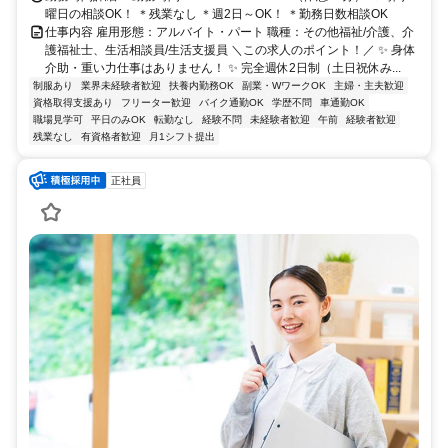
曜日の相談OK！ ＊残業なし ＊週2日～OK！ ＊勤務日数相談OK
仕事内容 雇用形態：アルバイト・パート 職種：その他福祉/介護、介
護福祉士、生活相談員/生活支援員 ＼この求人のポイント！／ ✨ 身体
介助・重い力仕事はありません！ ✨ 完全週休2日制（土日祝休み...
制服あり
業界未経験者歓迎
扶養内勤務OK
副業・WワークOK
主婦・主夫歓迎
資格取得支援あり
フリーター歓迎
バイク通勤OK
学歴不問
車通勤OK
職場見学可
平日のみOK
転勤なし
経験不問
未経験者歓迎
午前
経験者歓迎
残業なし
有資格者歓迎
月1シフト提出
正社員