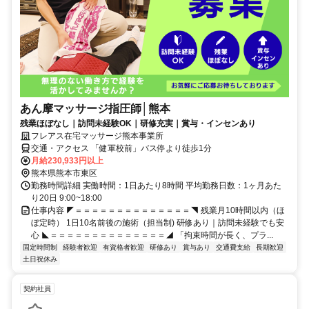
あん摩マッサージ指圧師│熊本
残業ほぼなし｜訪問未経験OK｜研修充実｜賞与・インセンあり
フレアス在宅マッサージ熊本事業所
交通・アクセス 「健軍校前」バス停より徒歩1分
月給230,933円以上
熊本県熊本市東区
勤務時間詳細 実働時間：1日あたり8時間 平均勤務日数：1ヶ月あた
り20日 9:00~18:00
仕事内容 ◤＝＝＝＝＝＝＝＝＝＝＝＝＝＝◥ 残業月10時間以内（ほ
ぼ定時） 1日10名前後の施術（担当制) 研修あり｜訪問未経験でも安
心 ◣＝＝＝＝＝＝＝＝＝＝＝＝＝＝◢ 「拘束時間が長く、プラ...
固定時間制
経験者歓迎
有資格者歓迎
研修あり
賞与あり
交通費支給
長期歓迎
土日祝休み
契約社員