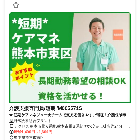
介護支援専門員/短期 /M005571S
★ 短期ケアマネジャー★チームで支える働きやすい環境！介護保険申請
や搬送付き添いなど◎
株式会社総合プラント
アクセス 熊本市電Ａ系統/熊本市電Ｂ系統 神水交差点徒歩約24分、熊
本市電Ａ系統/熊本市電Ｂ系統 健軍校前出入口徒歩約26分、熊本市電
時給1,400円～1,600円
Ａ系統/熊本市電Ｂ系統 八丁馬場出入口徒歩約27分 熊本県熊本市東区
熊本県熊本市東区