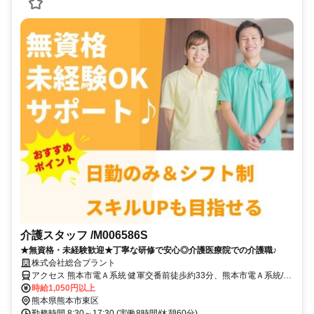
介護スタッフ /M006586S
★無資格・未経験歓迎★丁寧な研修で安心◎介護医療院での介護職♪
株式会社総合プラント
アクセス 熊本市電Ａ系統 健軍交番前徒歩約33分、熊本市電Ａ系統/熊
本市電Ｂ系統 健軍町徒歩約33分、熊本市電Ａ系統/熊本市電Ｂ系統 神
時給1,050円以上
水交差点徒歩約34分 熊本県熊本市東区新外３丁目
熊本県熊本市東区
勤務時間 8:30～17:30 (実働8時間/休憩60分)