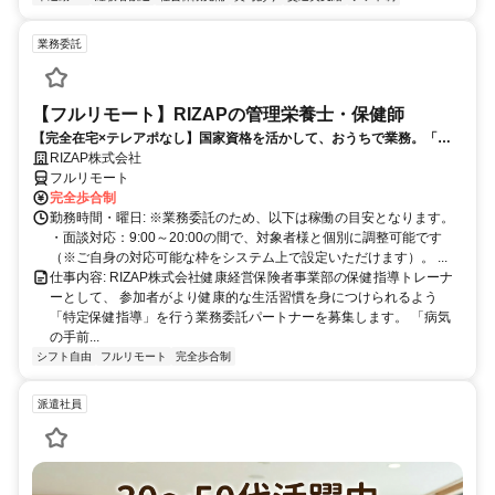
業務委託
【フルリモート】RIZAPの管理栄養士・保健師
【完全在宅×テレアポなし】国家資格を活かして、おうちで業務。「も
う一つの安心」を。主婦・Wワーカー活躍中！「平日の日中だけ」「夕
RIZAP株式会社
方以降の数時間だけ」など、生活リズムに合わせた時間調整が可能で
フルリモート
す。1件ごとの成果報酬型だから、頑張った分だけ手応えのある収入
完全歩合制
に。充実のサポート体制で、安心の在宅ワークを始めませんか？
勤務時間・曜日: ※業務委託のため、以下は稼働の目安となります。
・面談対応：9:00～20:00の間で、対象者様と個別に調整可能です
（※ご自身の対応可能な枠をシステム上で設定いただけます）。 ...
仕事内容: RIZAP株式会社健康経営保険者事業部の保健指導トレーナ
ーとして、 参加者がより健康的な生活習慣を身につけられるよう
「特定保健指導」を行う業務委託パートナーを募集します。 「病気
の手前...
シフト自由
フルリモート
完全歩合制
派遣社員