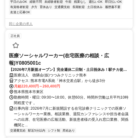
平日のみOK
経験不問
未経験者歓迎
午前
残業なし
週払いOK
即日払いOK
有資格者歓迎
夕方
育休あり
交通費支給
長期歓迎
土日祝休み
履歴書不要
友達と応募OK
同じ企業の求人
正社員
医療ソーシャルワーカー(在宅医療の相談・広
報)Y0805001c
【2026年7月新規オープン】完全週休二日制・土日祝休み！駅チカ徒歩3
分の在宅診療クリニック
医療法人 徳隣会(仮)つつみクリニック熊本
アクセス: 熊本市電A系統「神水交差点駅」から徒歩3分
月給220,400円～260,400円
熊本県熊本市東区
勤務時間・曜日: 09:00〜18:00。休憩60分。時間外労働は月平均10時
間程度です 。
仕事内容: 2026年7月に新規開設する在宅診療クリニックでの医療ソ
ーシャルワーカー業務。相談業務、退院カンファレンスや担当者会議
への出席、在宅医療の広報活動、新規患者様の受入れ窓口業務、関係
機関と...
交通費支給
駅近5分以内
シフト制
昇給あり