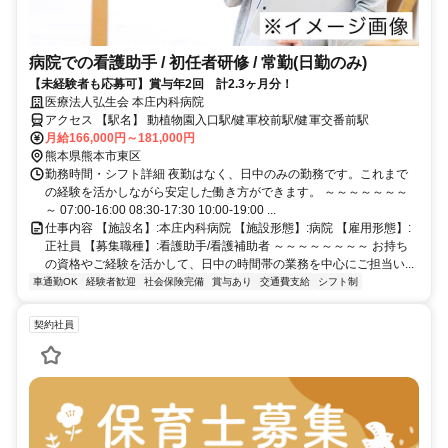
病院での看護助手 / 初任者研修 / 常勤(日勤のみ)
【未経験者も応募可】賞与年2回 計2.3ヶ月分！
医療法人弘生会 本庄内科病院
アクセス 【駅名】 動植物園入口駅/健軍校前駅/健軍交番前駅
月給166,000円～181,000円
熊本県熊本市東区
勤務時間・シフト詳細 夜勤はなく、日中のみの勤務です。これまで
の経験を活かしながら安定した働き方ができます。 ～～～～～～～
～ 07:00-16:00 08:30-17:30 10:00-19:00 ...
仕事内容 【施設名】:本庄内科病院 【施設形態】:病院 【雇用形態】:
正社員 【募集職種】:看護助手/看護補助者 ～～～～～～～～ お持ち
の資格やご経験を活かして、日中の時間帯の業務を中心にご担当い...
車通勤OK
経験者歓迎
社会保険完備
賞与あり
交通費支給
シフト制
契約社員