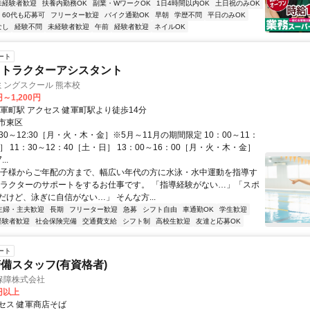
未経験者歓迎
扶養内勤務OK
副業・WワークOK
1日4時間以内OK
土日祝のみOK
60代も応募可
フリーター歓迎
バイク通勤OK
早朝
学歴不問
平日のみOK
なし
経験不問
未経験者歓迎
午前
経験者歓迎
ネイルOK
ート
ストラクターアシスタント
ミングスクール 熊本校
円～1,200円
最寄り駅 健軍町駅 アクセス 健軍町駅より徒歩14分
市東区
:30～12:30［月・火・木・金］※5月～11月の期間限定 10：00～11：
］ 11：30～12：40［土・日］ 13：00～16：00［月・火・木・金］
..
お子様からご年配の方まで、幅広い年代の方に水泳・水中運動を指導す
トラクターのサポートをするお仕事です。 「指導経験がない…」「スポ
だけど、泳ぎに自信がない…」 そんな方...
主婦・主夫歓迎
長期
フリーター歓迎
急募
シフト自由
車通勤OK
学生歓迎
経験者歓迎
社会保険完備
交通費支給
シフト制
高校生歓迎
友達と応募OK
ート
備スタッフ(有資格者)
保障株式会社
0円以上
セス 健軍商店そば