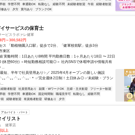
早朝
学歴不問
車通勤OK
転勤なし
経験不問
未経験者歓迎
午前
経験者歓迎
研修あり
夕方
賞与あり
ブランクOK
デイサービスの保育士
サービスラポァレ健軍
18円～300,582円
セス 「動植物園入口駅」徒歩で2分、「健軍校前駅」徒歩3分
市東区
 実働時間：1日あたり8時間 平均勤務日数：1ヶ月あたり18日 〜 22日
8:00 (休憩60分) ＜時短勤務相談可能◎＞ 社内SNSで休暇申請や情報共有
..
＼最短、半年で社員登用あり✨／ 2025年4月オープンの新しい施設
｡｡･'･｡｡･'･｡｡･'･｡｡･'･｡｡･＊ ✅完全週休2日制！土日休み◎ ✅未経験・ブラン
..
未経験者歓迎
社員登用あり
副業・WワークOK
主婦・主夫歓迎
フリーター歓迎
早朝
学歴不問
車通勤OK
固定時間制
職場見学可
転勤なし
経験不問
午前
経験者歓迎
有資格者歓迎
研修あり
夕方
アルバイト・パート
タイリスト
ュ 健軍店
0円以上