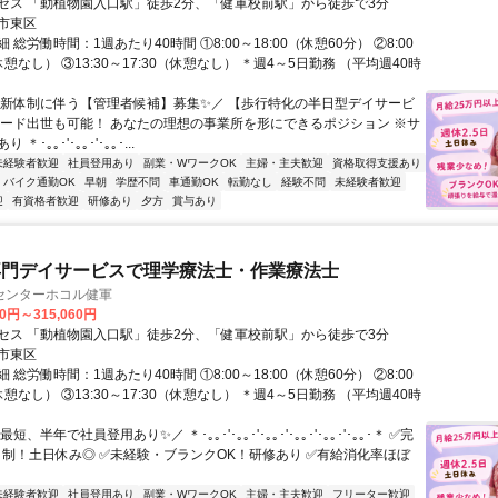
セス 「動植物園入口駅」徒歩2分、「健軍校前駅」から徒歩で3分
市東区
 総労働時間：1週あたり40時間 ①8:00～18:00（休憩60分） ②8:00
（休憩なし） ③13:30～17:30（休憩なし） ＊週4～5日勤務 （平均週40時
＼新体制に伴う【管理者候補】募集✨／ 【歩行特化の半日型デイサービ
ピード出世も可能！ あなたの理想の事業所を形にできるポジション ※サ
＊･｡｡･'･｡｡･'･｡｡･...
未経験者歓迎
社員登用あり
副業・WワークOK
主婦・主夫歓迎
資格取得支援あり
バイク通勤OK
早朝
学歴不問
車通勤OK
転勤なし
経験不問
未経験者歓迎
迎
有資格者歓迎
研修あり
夕方
賞与あり
専門デイサービスで理学療法士・作業療法士
センターホコル健軍
30円～315,060円
セス 「動植物園入口駅」徒歩2分、「健軍校前駅」から徒歩で3分
市東区
 総労働時間：1週あたり40時間 ①8:00～18:00（休憩60分） ②8:00
（休憩なし） ③13:30～17:30（休憩なし） ＊週4～5日勤務 （平均週40時
短、半年で社員登用あり✨／ ＊･｡｡･'･｡｡･'･｡｡･'･｡｡･'･｡｡･'･｡｡･＊ ✅完
5日制！土日休み◎ ✅未経験・ブランクOK！研修あり ✅有給消化率ほぼ
未経験者歓迎
社員登用あり
副業・WワークOK
主婦・主夫歓迎
フリーター歓迎