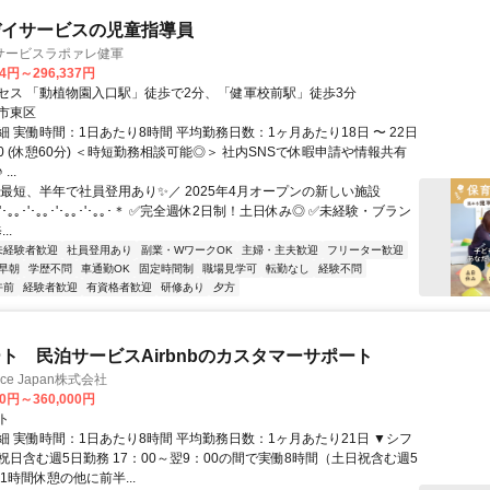
デイサービスの児童指導員
サービスラポァレ健軍
44円～296,337円
セス 「動植物園入口駅」徒歩で2分、「健軍校前駅」徒歩3分
市東区
 実働時間：1日あたり8時間 平均勤務日数：1ヶ月あたり18日 〜 22日
8:00 (休憩60分) ＜時短勤務相談可能◎＞ 社内SNSで休暇申請や情報共有
..
＼最短、半年で社員登用あり✨／ 2025年4月オープンの新しい施設
｡｡･'･｡｡･'･｡｡･'･｡｡･'･｡｡･＊ ✅完全週休2日制！土日休み◎ ✅未経験・ブラン
..
未経験者歓迎
社員登用あり
副業・WワークOK
主婦・主夫歓迎
フリーター歓迎
早朝
学歴不問
車通勤OK
固定時間制
職場見学可
転勤なし
経験不問
午前
経験者歓迎
有資格者歓迎
研修あり
夕方
ト 民泊サービスAirbnbのカスタマーサポート
ance Japan株式会社
00円～360,000円
ト
細 実働時間：1日あたり8時間 平均勤務日数：1ヶ月あたり21日 ▼シフ
祝日含む週5日勤務 17：00～翌9：00の間で実働8時間（土日祝含む週5
1時間休憩の他に前半...