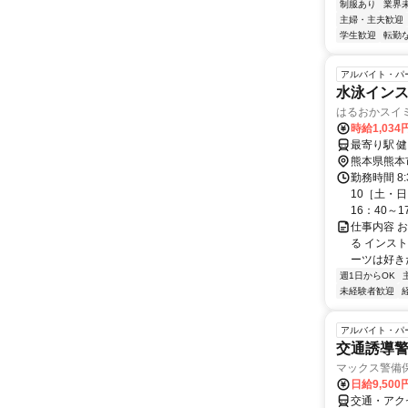
制服あり
業界
主婦・主夫歓迎
学生歓迎
転勤
アルバイト・パ
水泳イン
はるおかスイ
時給1,034
熊本県熊本
勤務時間 8
10［土・日
16：40～17.
仕事内容 
る インス
ーツは好き
週1日からOK
未経験者歓迎
アルバイト・パ
交通誘導警
マックス警備
日給9,50
交通・アク