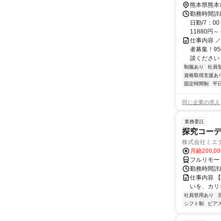
熊本県熊本
勤務時間詳細
日勤/7：0
11880円～＋
仕事内容 
者募集！9
談ください！
制服あり
社員
資格取得支援あ
固定時間制
平
同じ企業の求人
業務委託
探究コー
株式会社ミエ
月給200,0
フルリモー
勤務時間詳細
仕事内容 
いを、カリ
社員登用あり
シフト制
ピアス