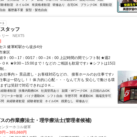
経験者歓迎
ネイルOK
有資格者歓迎
研修あり
在宅OK
ブランクOK
長期歓迎
自由
履歴書不要
髪型・髪色自由
ート
店スタッフ
リー NEXT5
円
セス 健軍町駅から徒歩4分
市東区
 9：00～17：00/17：00～24：00 上記時間の間でシフト制 ★週2
～ＯＫ ★9:00～15:00まで！などの ご相談も歓迎です♪ ★シフトは15日
...
＜お仕事内＞ 景品渡し・お客様対応などの、 接客ホールのお仕事です♪
仕事は一切なし！！ 体力的に心配・・・なんて方も 安心して働ける環
まずは笑顔で対応できればＯＫ...
未経験者歓迎
扶養内勤務OK
社員登用あり
副業・WワークOK
土日祝のみOK
フリーター歓迎
バイク通勤OK
シフト自由
学歴不問
車通勤OK
職場見学可
不問
未経験者歓迎
経験者歓迎
ネイルOK
残業なし
研修あり
スの作業療法士・理学療法士(管理者候補)
センターホコル健軍
30円～365,060円