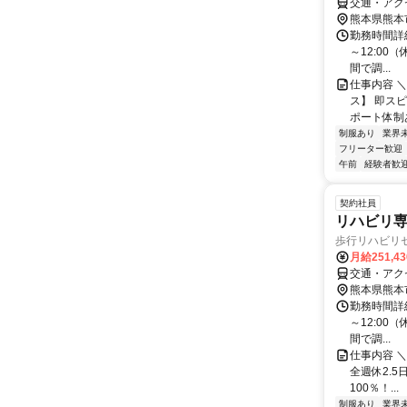
交通・アク
熊本県熊本
勤務時間詳細
～12:00
間で調...
仕事内容 
ス】 即ス
ポート体制あり 
制服あり
業界
フリーター歓迎
午前
経験者歓
契約社員
リハビリ
歩行リハビリ
月給251,4
交通・アク
熊本県熊本
勤務時間詳細
～12:00
間で調...
仕事内容 ＼最
全週休2.
100％！...
制服あり
業界