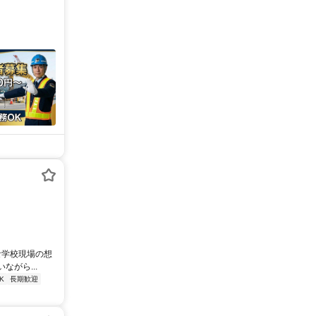
な学校現場の想
がら...
K
長期歓迎