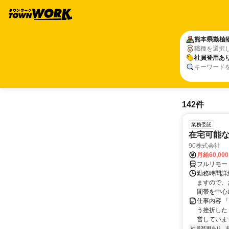
熊本県
動植
職種を選択
社員登用あ
キーワード
142件
業務委託
在宅可能
90株式会社
月給60,00
フルリモー
勤務時間詳
ますので、お
間帯を中心に
仕事内容 
う挫折したく
営しています
社員登用あり