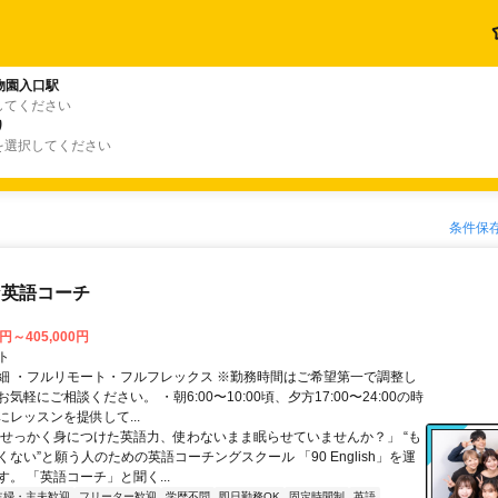
物園入口駅
してください
り
を選択してください
条件保
な英語コーチ
0円～405,000円
ト
細 ・フルリモート・フルフレックス ※勤務時間はご希望第一で調整し
気軽にご相談ください。 ・朝6:00〜10:00頃、夕方17:00〜24:00の時
レッスンを提供して...
「せっかく身につけた英語力、使わないまま眠らせていませんか？」 “も
ない”と願う人のための英語コーチングスクール 「90 English」を運
。 「英語コーチ」と聞く...
主婦・主夫歓迎
フリーター歓迎
学歴不問
即日勤務OK
固定時間制
英語