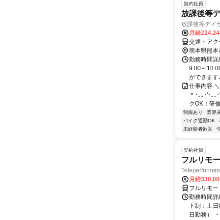
契約社員
放課後等
放課後等デイ
月給224,2
交通・アク
熊本県熊本
勤務時間詳細
9:00～1
ができます♪ .
仕事内容 
＊･｡｡･'･
クOK！研修.
制服あり
業界
バイク通勤OK
未経験者歓迎
契約社員
フルリモー
Teleperform
月給330,0
フルリモー
勤務時間詳
ト制：土日
日勤務） ・