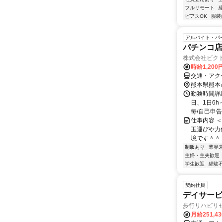
フルリモート
ピアスOK
服装
アルバイト・パ
パチンコ
株式会社ビクト
時給1,200
交通・アク
熊本県熊本
勤務時間詳細
日、1日6h
毎/自己申告制
仕事内容 
玉運びや力
境です＾＾ 
制服あり
業界
主婦・主夫歓迎
学生歓迎
経験
契約社員
デイサービ
歩行リハビリ
月給251,4