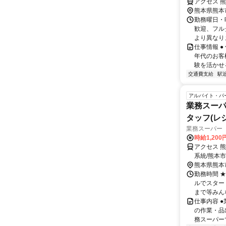
アクセス 
熊本県熊本
勤務曜日・時
歓迎、フル
より異なりま
仕事情報 
年代のお客
験を活かせる
交通費支給
駅
アルバイト・パ
業務スーパ
タッフ(レ
業務スーパー
時給1,20
アクセス 
系統/熊本
物園入口徒
熊本県熊本
館前駅、健
勤務時間 
ルでスター
まで等みんな
仕事内容 
の作業・品
務スーパーで