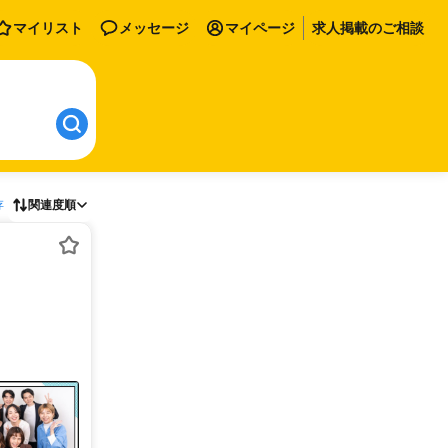
マイリスト
メッセージ
マイページ
求人掲載のご相談
存
関連度順