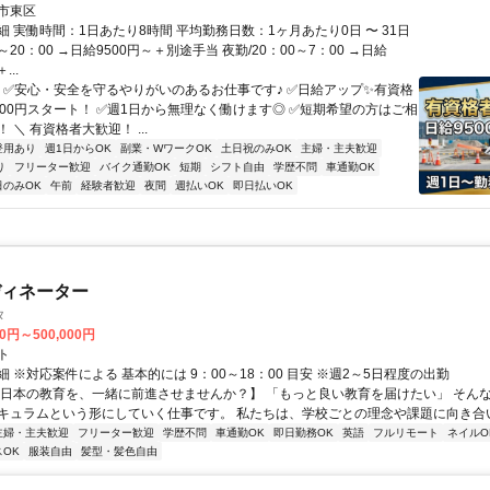
市東区
 実働時間：1日あたり8時間 平均勤務日数：1ヶ月あたり0日 〜 31日
0～20：00 →日給9500円～＋別途手当 夜勤/20：00～7：00 →日給
...
／ ✅安心・安全を守るやりがいのあるお仕事です♪ ✅日給アップ✨有資格
500円スタート！ ✅週1日から無理なく働けます◎ ✅短期希望の方はご相
 ＼ 有資格者大歓迎！ ...
登用あり
週1日からOK
副業・WワークOK
土日祝のみOK
主婦・主夫歓迎
り
フリーター歓迎
バイク通勤OK
短期
シフト自由
学歴不問
車通勤OK
日のみOK
午前
経験者歓迎
夜間
週払いOK
即日払いOK
ディネーター
タ
00円～500,000円
ト
 ※対応案件による 基本的には 9：00～18：00 目安 ※週2～5日程度の出勤
【日本の教育を、一緒に前進させませんか？】 「もっと良い教育を届けたい」 そん
キュラムという形にしていく仕事です。 私たちは、学校ごとの理念や課題に向き合いな
主婦・主夫歓迎
フリーター歓迎
学歴不問
車通勤OK
即日勤務OK
英語
フルリモート
ネイルO
OK
服装自由
髪型・髪色自由