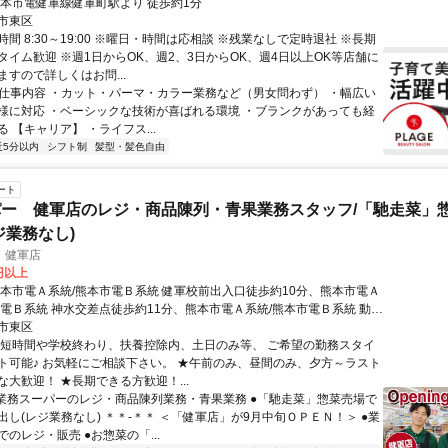
熊本市電健軍線健軍町駅より 徒歩約1分
市東区
間 8:30～19:00 ※曜日・時間は応相談 ※残業なしで定時退社 ※長期
タイム歓迎 ※週1日からOK、週2、3日からOK、週4日以上OK等店舗に
すので詳しくはお問...
● 仕事内容 ・カット・パーマ・カラー業務など（男女問わず） ・幅広い
様に対応 ・ベーシックな技術が喜ばれる環境 ・ブランクがあっても経
 【キャリア】 ・ライフス...
近5分以内
シフト制
髪型・髪色自由
ート
ー 健軍店のレジ・商品陳列・青果業務スタッフ/「馳走菜」
ジ業務なし)
 健軍店
0円以上
熊本市電Ａ系統/熊本市電Ｂ系統 健軍校前出入口徒歩約10分、熊本市電Ａ
市電Ｂ系統 神水交差点徒歩約11分、熊本市電Ａ系統/熊本市電Ｂ系統 動植
歩約13分 ※他、八丁馬場駅、健軍交番前駅、商業高校前駅、市立体育
市東区
軍町駅、 水前寺公園駅などからも便利！
★短時間や学校終わり、扶養控除内、土日のみ等、 ご希望の勤務スタイ
ト可能♪ お気軽にご相談下さい。 ★午前のみ、昼間のみ、夕方～ラスト
大歓迎！ ★長期できる方歓迎！...
●業務スーパーのレジ・商品陳列業務・青果業務 ●「馳走菜」惣菜売場で
出し(レジ業務なし) ＊＊-＊＊ ＜「健軍店」が9月中旬ＯＰＥＮ！＞ ●業
のレジ・販売 ●お惣菜の「...