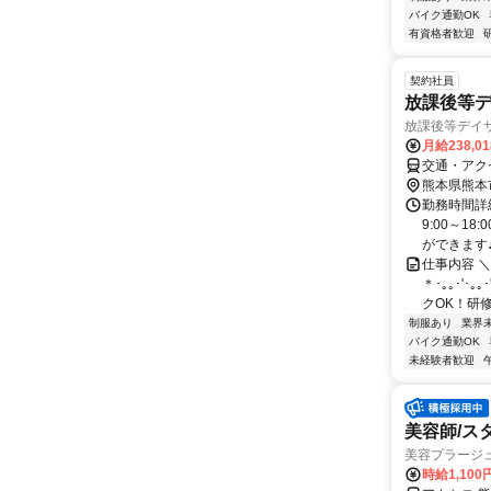
バイク通勤OK
有資格者歓迎
契約社員
放課後等
放課後等デイ
月給238,0
交通・アク
熊本県熊本
勤務時間詳細
9:00～1
ができます♪ .
仕事内容 
＊･｡｡･'･
クOK！研修.
制服あり
業界
バイク通勤OK
未経験者歓迎
美容師/ス
美容プラージ
時給1,10