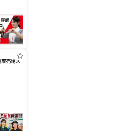
惣菜売場ス