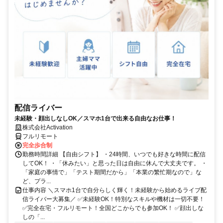
配信ライバー
未経験・顔出しなしOK／スマホ1台で出来る自由なお仕事！
株式会社Activation
フルリモート
完全歩合制
勤務時間詳細 【自由シフト】 ・24時間、いつでも好きな時間に配信
してOK！ ・「休みたい」と思った日は自由に休んで大丈夫です。 ・
「家庭の事情で」「テスト期間だから」「本業の繁忙期なので」な
ど、プラ...
仕事内容 ＼スマホ1台で自分らしく輝く！未経験から始めるライブ配
信ライバー大募集／ ✅未経験OK！特別なスキルや機材は一切不要！
✅完全在宅・フルリモート！全国どこからでも参加OK！ ✅顔出しな
しの「...