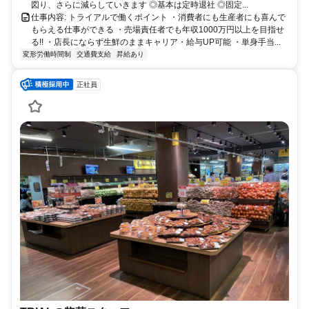
図り、さらに減らしていきます ◎基本は定時退社 ◎固定...
仕事内容: トライアルで働くポイント ・消費者にも生産者にも喜んで
もらえる仕事ができる ・売場責任者でも年収1000万円以上を目指せ
る!! ・店長にならず生鮮のままキャリア・給与UP可能 ・単身手当...
変形労働時間制
交通費支給
昇給あり
正社員