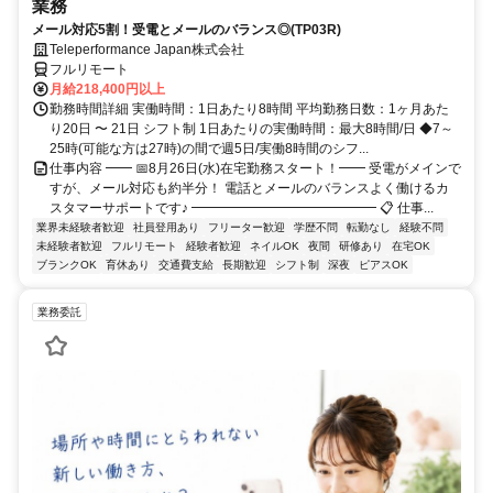
業務
メール対応5割！受電とメールのバランス◎(TP03R)
Teleperformance Japan株式会社
フルリモート
月給218,400円以上
勤務時間詳細 実働時間：1日あたり8時間 平均勤務日数：1ヶ月あた
り20日 〜 21日 シフト制 1日あたりの実働時間：最大8時間/日 ◆7～
25時(可能な方は27時)の間で週5日/実働8時間のシフ...
仕事内容 ━━ 📅8月26日(水)在宅勤務スタート！━━ 受電がメインで
すが、メール対応も約半分！ 電話とメールのバランスよく働けるカ
スタマーサポートです♪ ━━━━━━━━━━━━━━ 📋 仕事...
業界未経験者歓迎
社員登用あり
フリーター歓迎
学歴不問
転勤なし
経験不問
未経験者歓迎
フルリモート
経験者歓迎
ネイルOK
夜間
研修あり
在宅OK
ブランクOK
育休あり
交通費支給
長期歓迎
シフト制
深夜
ピアスOK
業務委託