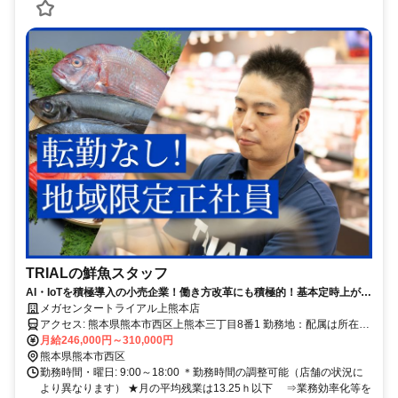
TRIALの鮮魚スタッフ
AI・IoTを積極導入の小売企業！働き方改革にも積極的！基本定時上が
り！
メガセンタートライアル上熊本店
アクセス: 熊本県熊本市西区上熊本三丁目8番1 勤務地：配属は所在地
の都道府県 ※初任地は最寄りの店舗又は希望エリアを優先し配属し
月給246,000円～310,000円
ます。 ※エリア内勤務または全国勤務いずれか希望を選択できま
熊本県熊本市西区
す。
勤務時間・曜日: 9:00～18:00 ＊勤務時間の調整可能（店舗の状況に
より異なります） ★月の平均残業は13.25ｈ以下 ⇒業務効率化等を