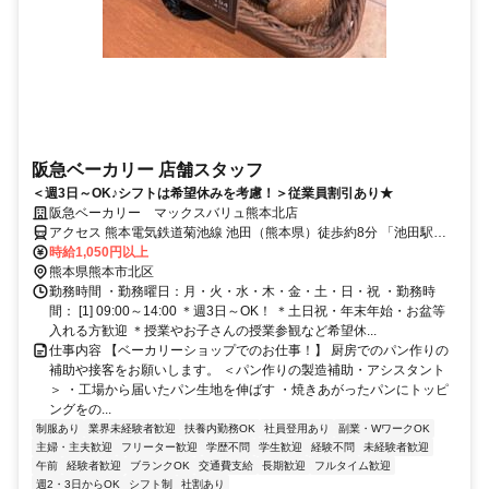
阪急ベーカリー 店舗スタッフ
＜週3日～OK♪シフトは希望休みを考慮！＞従業員割引あり★
阪急ベーカリー マックスバリュ熊本北店
アクセス 熊本電気鉄道菊池線 池田（熊本県）徒歩約8分 「池田駅」
より徒歩8分 ★車通勤OK
時給1,050円以上
熊本県熊本市北区
勤務時間 ・勤務曜日：月・火・水・木・金・土・日・祝 ・勤務時
間： [1] 09:00～14:00 ＊週3日～OK！ ＊土日祝・年末年始・お盆等
入れる方歓迎 ＊授業やお子さんの授業参観など希望休...
仕事内容 【ベーカリーショップでのお仕事！】 厨房でのパン作りの
補助や接客をお願いします。 ＜パン作りの製造補助・アシスタント
＞ ・工場から届いたパン生地を伸ばす ・焼きあがったパンにトッピ
ングをの...
制服あり
業界未経験者歓迎
扶養内勤務OK
社員登用あり
副業・WワークOK
主婦・主夫歓迎
フリーター歓迎
学歴不問
学生歓迎
経験不問
未経験者歓迎
午前
経験者歓迎
ブランクOK
交通費支給
長期歓迎
フルタイム歓迎
週2・3日からOK
シフト制
社割あり