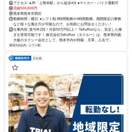
アクセス: ●JR「上熊本駅」から徒歩4分 ●マイカー・バイク通勤可
月給500,000円
熊本県熊本市西区
勤務時間・曜日: ●シフト制 8時間勤務や4時間勤務、期間限定の乗務
など様々な働き方が可能なので、お気軽にお問合せください！
仕事内容: 賞与年2回！月収50万円以上！ TaKuRooなら、安定した稼
ぎを実現可能です！ 株式会社TaKuRoo（タクルー）は、熊本県内最
大級のタクシー会社として、熊本市内や阿蘇、天草、人吉で...
駅近5分以内
シフト制
正社員