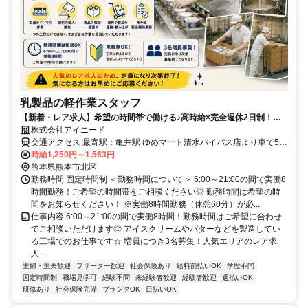
乳製品の軽作業スタッフ
【新着・レア求人】希望の時間帯で働ける♪高時給×完全週休2日制！未
経験歓迎◎アイスクリームなどの製造スタッフ☆
株式会社アイニード
交通アクセス 最寄駅：亀井駅 ゆめマート清水バイパス店より車で5分
程 ＊車通勤OK,転勤なし
時給1,250円～1,563円
熊本県熊本市北区
勤務時間 固定時間制 ＜勤務時間について＞ 6:00～21:00の間で実働8
時間勤務！ご希望の時間帯をご相談ください◎ 勤務時間は希望の時
間をお知らせください！ ※実働8時間勤務（休憩60分）が必...
仕事内容 6:00～21:00の間で実働8時間！勤務時間はご希望に合わせ
てご相談いただけます◎ アイスクリームやバターなどを製造してい
る工場でのお仕事です☆ 増員につき3名募集！人気エリアのレア求
人...
主婦・主夫歓迎
フリーター歓迎
社会保険あり
給料前払いOK
学歴不問
固定時間制
職場見学可
経験不問
未経験者歓迎
経験者歓迎
週払いOK
研修あり
社会保険完備
ブランクOK
日払いOK