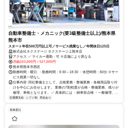
自動車整備士・メカニック(要3級整備士以上)/熊本県
熊本市
スタート年収500万円以上可／サービス残業なし／年間休日125日
株式会社ネクステージ ネクステージ上熊本店
アクセス: ✅ マイカー通勤：可 ※店舗により異なる
月給243,000円～527,000円
熊本県熊本市西区
勤務時間・曜日: ・勤務時間：9:30～18:30 ・休憩時間：60分 ※サー
ビス残業一切なし
仕事内容: 同社整備士として、点検業務・整備業務・各種用品取り付
けを中心にお任せします。 業務の7割程度が点検・整備業務、残りが
修理、車検となります。 ✅ 具体的には ・納車前点検 ・一般修理、...
交通費支給
シフト制
昇給あり
業務委託