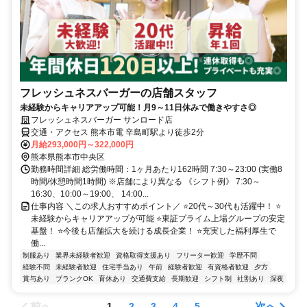
フレッシュネスバーガーの店舗スタッフ
未経験からキャリアアップ可能！月9～11日休みで働きやすさ◎
フレッシュネスバーガー サンロード店
交通・アクセス 熊本市電 辛島町駅より徒歩2分
月給293,000円～322,000円
熊本県熊本市中央区
勤務時間詳細 総労働時間：1ヶ月あたり162時間 7:30～23:00 (実働8
時間/休憩時間1時間) ※店舗により異なる 《シフト例》 7:30～
16:30、10:00～19:00、 14:00...
仕事内容 ＼この求人おすすめポイント／ ⭐20代～30代も活躍中！ ⭐
未経験からキャリアアップが可能 ⭐東証プライム上場グループの安定
基盤！ ⭐今後も店舗拡大を続ける成長企業！ ⭐充実した福利厚生で
働...
制服あり
業界未経験者歓迎
資格取得支援あり
フリーター歓迎
学歴不問
経験不問
未経験者歓迎
住宅手当あり
午前
経験者歓迎
有資格者歓迎
夕方
賞与あり
ブランクOK
育休あり
交通費支給
長期歓迎
シフト制
社割あり
深夜
前へ
次へ
1
2
3
4
5