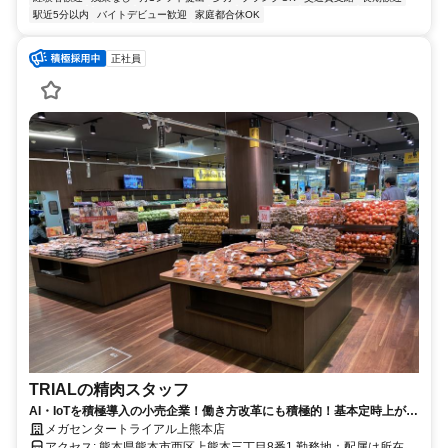
駅近5分以内
バイトデビュー歓迎
家庭都合休OK
正社員
TRIALの精肉スタッフ
AI・IoTを積極導入の小売企業！働き方改革にも積極的！基本定時上が
り！
メガセンタートライアル上熊本店
アクセス: 熊本県熊本市西区上熊本三丁目8番1 勤務地：配属は所在地