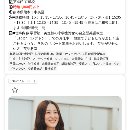
のお仕事◎丸つけや発音チェックがメインです☆
英進館 京町校
時給1,060円以上
熊本県熊本市中央区
■勤務時間 【火】15:35～17:35、16:45～18:45 【水・木・金】15:35
～17:35 【土】12:35～14:35、13:45～15:45 ※曜日はご相談に応じ
ます ※開始時間・開...
■仕事内容 学習塾：英進館の小学生対象の自立型英語教室
「Lepton（レプトン）」でのお仕事！ 教室で子どもたちが楽しく過
ごせるような、学習のサポート業務をお願いします。 英語が話せな
い方、英語教室...
業界未経験者歓迎
扶養内勤務OK
副業・WワークOK
1日4時間以内OK
主婦・主夫歓迎
フリーター歓迎
シフト自由
大量募集
午後
職場見学可
平日のみOK
学生歓迎
未経験者歓迎
経験者歓迎
残業なし
月1シフト提出
夕方
ブランクOK
交通費支給
長期歓迎
アルバイト・パート