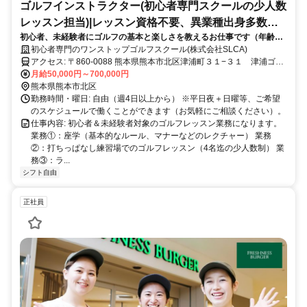
ゴルフインストラクター(初心者専門スクールの少人数
レッスン担当)|レッスン資格不要、異業種出身多数、
初心者、未経験者にゴルフの基本と楽しさを教えるお仕事です（年齢不
シニア多数|熊本市
問、レッスン資格不問、業界未経験歓迎）。60代以降の定年退職者が多
初心者専門のワンストップゴルフスクール(株式会社SLCA)
数在籍、活躍しております。月収10～60万円、ご希望のスケジュールで
アクセス: 〒860-0088 熊本県熊本市北区津浦町３１−３１ 津浦ゴル
働き、ご希望の収入を目指せます（高収入コーチ多数在籍）！生徒の皆
フアリーナ内ワンストップゴルフ
月給50,000円～700,000円
様と楽しく関わり合える、シニアの皆様にも大変おすすめの、やりがい
熊本県熊本市北区
有るお仕事です。
勤務時間・曜日: 自由（週4日以上から） ※平日夜＋日曜等、ご希望
のスケジュールで働くことができます（お気軽にご相談ください）。
仕事内容: 初心者＆未経験者対象のゴルフレッスン業務になります。
業務①：座学（基本的なルール、マナーなどのレクチャー） 業務
②：打ちっぱなし練習場でのゴルフレッスン（4名迄の少人数制） 業
務③：ラ...
シフト自由
正社員