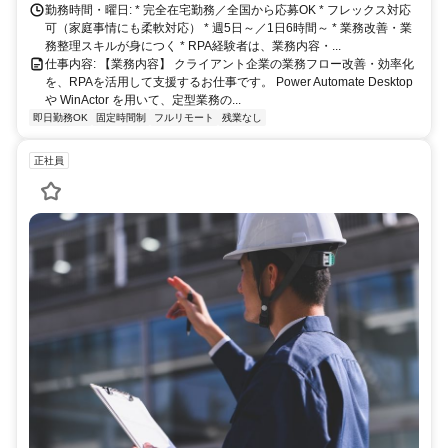
勤務時間・曜日: * 完全在宅勤務／全国から応募OK * フレックス対応
可（家庭事情にも柔軟対応） * 週5日～／1日6時間～ * 業務改善・業
務整理スキルが身につく * RPA経験者は、業務内容・...
仕事内容: 【業務内容】 クライアント企業の業務フロー改善・効率化
を、RPAを活用して支援するお仕事です。 Power Automate Desktop
や WinActor を用いて、定型業務の...
即日勤務OK
固定時間制
フルリモート
残業なし
正社員