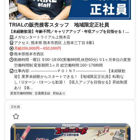
TRIALの販売接客スタッフ 地域限定正社員
【未経験歓迎】年齢不問／キャリアアップ・年収アップを目指せる！／
小売業等の経験が活かせる／週休二日制／昇給・賞与あり／福利厚生充
メガセンタートライアル上熊本店
実
アクセス: 熊本県 熊本市西区 上熊本三丁目 8番1
月給206,000円～650,000円
熊本県熊本市西区
勤務時間・曜日: 9:00~18:00(実働8時間,休憩60分) ※1ヶ月単位の変形
労働時間制 変形期間:1ヶ月 総労働時間:160~176時間
仕事内容: ―――――――ＰＯＩＮＴ―――――――― 【未経験歓
迎】業界未経験からスタートできる！ 【地域限定正社員】転勤な
し！Uターン・Iターンも歓迎！ 【収入アップを目指せる】昇給制度
あり 【各...
変形労働時間制
交通費支給
昇給あり
正社員