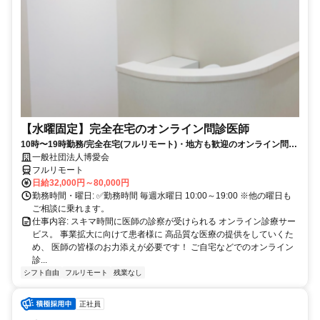
【水曜固定】完全在宅のオンライン問診医師
10時〜19時勤務/完全在宅(フルリモート)・地方も歓迎のオンライン問診
業務
一般社団法人博愛会
フルリモート
日給32,000円～80,000円
勤務時間・曜日: ✅勤務時間 毎週水曜日 10:00～19:00 ※他の曜日も
ご相談に乗れます。
仕事内容: スキマ時間に医師の診察が受けられる オンライン診療サー
ビス。 事業拡大に向けて患者様に 高品質な医療の提供をしていくた
め、 医師の皆様のお力添えが必要です！ ご自宅などでのオンライン
診...
シフト自由
フルリモート
残業なし
正社員