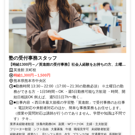
塾の受付事務スタッフ
【時給1300円～／英進館の受付事務】社会人経験をお持ちの方、土曜日
に勤務できる方を募集！
英進館 京町校
時給1,300円～1,500円
熊本県熊本市中央区
■勤務時間 13:30～22:00（17:00～21:30の勤務必須） ※土曜日の勤
務ができる方 ・1日5時間～OK ・週5日勤務可能な方歓迎 ・時間、開
始日相談OK 例えば、 週5日1日7h〜働く...
■仕事内容 ＜西日本最大規模の学習塾「英進館」で受付事務のお仕事
＞ 電話対応や来館者対応のほか、簡単な事務業務もお任せします。
（授業や質問対応は講師が行うのでありません。学歴や知識は不問で
す） テキ...
業界未経験者歓迎
扶養内勤務OK
副業・WワークOK
主婦・主夫歓迎
フリーター歓迎
シフト自由
大量募集
午後
職場見学可
未経験者歓迎
経験者歓迎
残業なし
月1シフト提出
夕方
ブランクOK
交通費支給
長期歓迎