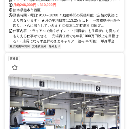
の都道府県 ※初任地は最寄りの店舗又は希望エリアを優先し配属し
月給246,000円～310,000円
ます。 ※エリア内勤務または全国勤務いずれか希望を選択できま
熊本県熊本市西区
す。
勤務時間・曜日: 9:00～18:00 ＊勤務時間の調整可能（店舗の状況に
より異なります） ★月の平均残業は13.25ｈ以下 ⇒業務効率化等を
図り、さらに減らしていきます ◎基本は定時退社 ◎固定...
仕事内容: トライアルで働くポイント ・消費者にも生産者にも喜んで
もらえる仕事ができる ・売場責任者でも年収1000万円以上を目指せ
る!! ・店長にならず生鮮のままキャリア・給与UP可能 ・単身手当...
変形労働時間制
交通費支給
昇給あり
正社員