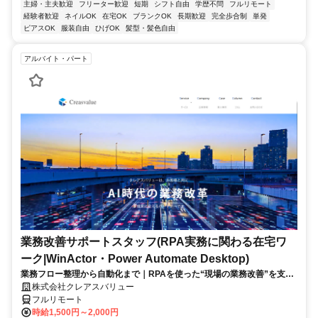
主婦・主夫歓迎
フリーター歓迎
短期
シフト自由
学歴不問
フルリモート
経験者歓迎
ネイルOK
在宅OK
ブランクOK
長期歓迎
完全歩合制
単発
ピアスOK
服装自由
ひげOK
髪型・髪色自由
アルバイト・パート
業務改善サポートスタッフ(RPA実務に関わる在宅ワ
ーク|WinActor・Power Automate Desktop)
業務フロー整理から自動化まで｜RPAを使った“現場の業務改善”を支え
る在宅ワーク｜週5日・1日6時間～
株式会社クレアスバリュー
フルリモート
時給1,500円～2,000円