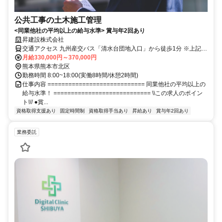
公共工事の土木施工管理
<同業他社の平均以上の給与水準> 賞与年2回あり
昇建設株式会社
交通アクセス 九州産交バス「清水台団地入口」から徒歩1分 ※上記は
本社の住所です。 工事担務が無い場合、城南町東阿高の事務所へ出
月給330,000円～370,000円
社。 工事を担務すれば、熊本市・宇城市・ 甲佐町・御船町など、受
熊本県熊本市北区
注した工事現場付近に設営した事務所に直行直帰。
勤務時間 8:00~18:00(実働8時間/休憩2時間)
仕事内容 ============================ 同業他社の平均以上の
給与水準！ ============================ \\この求人のポイン
ト!// ●賞...
資格取得支援あり
固定時間制
資格取得手当あり
昇給あり
賞与年2回あり
業務委託