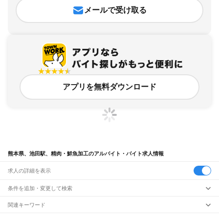
メールで受け取る
アプリを無料ダウンロード
熊本県、池田駅、精肉・鮮魚加工のアルバイト・バイト求人情報
求人の詳細を表示
条件を追加・変更して検索
市区町村を追加・変更
関連キーワード
完全在宅ワーク 全国
シール貼り 在宅
現在地周辺
ガチャガチャ
犬カフェ
熊本県