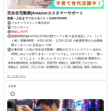
完全在宅勤務|Amazonカスタマーサポート
面接～入社までフルリモート！/1260705400
アルティウスリンク株式会社
フルリモート
時給1,200円
勤務時間詳細 ⏩8:50-22:00の間でシフト制 ※会社指定シフト 《シフ
ト例》実働8時間 ・8:50-18:00 ・12:50-22:00 ※健康管理のため勤務
間インターバル 設定あり ※所...
仕事内容 ✨人気の完全在宅勤務✨ 通勤ゼロでストレスフリー 自分の
時間にゆとりが持てます♪ ✅リモートでもしっかりサポート！ 「困っ
た」「どうしよう」と思ったら すぐにチャットで相談OK 業務中の...
業界未経験者歓迎
社員登用あり
学歴不問
転勤なし
経験不問
フルリモート
研修あり
在宅OK
ブランクOK
交通費支給
シフト制
服装自由
髪型・髪色自由
同じ企業の求人
正社員