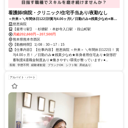
看護師/病院・クリニック/住宅手当あり/夜勤なし
＜外来＞＼年間休日122日❗️賞与4.00ヶ月❗️／日勤のみ⭐残業少なめ⭐単身
者用住宅あり⭐財形貯蓄制度&退職金制度あり⭐働きやすい環境が整って
慈恵病院
います✨
【最寄り駅】 ・杉塘駅 ・本妙寺入口駅 ・段山町駅
月給202,660円～207,500円
熊本県熊本市西区
【勤務時間】 1) 08：30～17：15
【仕事内容】 【仕事内容】 慈恵病院 ＜外来＞ ＼年間休日122日！ 賞
与4.00ヶ月！ ／日勤のみ★残業少なめ★単身者用住宅あり★財形貯
蓄制度&退職金制度あり★働きやすい環境が整っています♪ ●...
長期
学歴不問
経験者歓迎
ブランクOK
シフト制
昇給あり
アルバイト・パート