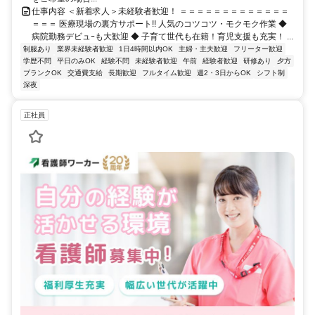
仕事内容 ＜新着求人＞未経験者歓迎！ ＝＝＝＝＝＝＝＝＝＝＝＝＝
＝＝＝ 医療現場の裏方サポート!! 人気のコツコツ・モクモク作業 ◆
病院勤務デビュｰも大歓迎 ◆ 子育て世代も在籍！育児支援も充実！ ...
制服あり
業界未経験者歓迎
1日4時間以内OK
主婦・主夫歓迎
フリーター歓迎
学歴不問
平日のみOK
経験不問
未経験者歓迎
午前
経験者歓迎
研修あり
夕方
ブランクOK
交通費支給
長期歓迎
フルタイム歓迎
週2・3日からOK
シフト制
深夜
正社員