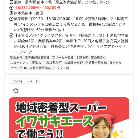
あり／財形貯蓄・持株会など待遇充実
沿線・最寄駅 熊本市電「県立体育館前駅」より徒歩約2分
月給230,000円～450,100円
熊本県熊本市西区
就業時間 ①09:30～18:30 ②10:00～19:00 ※実働8時間/シフト固定不
可(メインのシフトは拠点により異なるため、面接時にご確認くださ
い) 休憩時間: 60分 時間外 あり
【正社員／バイクライフアドバイザー（販売スタッフ）】来店型営業
／昇給年1回／業績賞与年2回／年間休日120日／各種手当充実／社員
割引あり／財形貯蓄・持株会など待遇充実 バイクライフアドバイザ
ー（バイク...
制服あり
業界未経験者歓迎
フリーター歓迎
学歴不問
車通勤OK
スタートアップ研修あり
職場見学可
未経験者歓迎
交通費全額支給
賞与あり
ブランクOK
資格取得手当あり
シフト制
アルバイト・パート