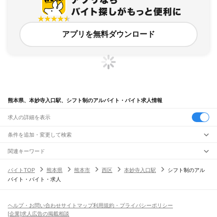
アプリを無料ダウンロード
熊本県、本妙寺入口駅、シフト制のアルバイト・バイト求人情報
求人の詳細を表示
条件を追加・変更して検索
市区町村を追加・変更
関連キーワード
完全在宅ワーク 全国
シール貼り 在宅
現在地周辺
ガチャガチャ
犬カフェ
熊本県
駅を追加・変更
バイトTOP
熊本県
熊本市
西区
本妙寺入口駅
シフト制のアル
熊本県
すべて
バイト・バイト・求人
熊本市
すべて
職種を追加・変更
JR鹿児島本線(博多～八代)
中央区
東区
西区
南区
北区
荒尾駅
南荒尾駅
長洲駅
大野下駅
玉名駅
肥後伊倉駅
木葉駅
田原坂駅
植木駅
西里駅
飲食・フードサービス
八代市
人吉市
荒尾市
水俣市
玉名市
山鹿市
菊池市
宇土市
上天草市
宇城市
阿蘇市
特徴を追加・変更
崇城大学前駅
上熊本駅
熊本駅
西熊本駅
川尻駅
富合駅
宇土駅
松橋駅
小川駅
有佐駅
飲食・フードサービス
すべて
ヘルプ・お問い合わせ
サイトマップ
利用規約・プライバシーポリシー
天草市
合志市
植木町
下益城郡
玉名郡
菊池郡
阿蘇郡
上益城郡
八代郡
葦北郡
千丁駅
新八代駅
八代駅
ホールスタッフ
キッチンスタッフ
皿洗い・洗い場
精肉・鮮魚加工
給食調理
人気
[企業]求人広告の掲載相談
球磨郡
天草郡
雇用形態を追加・変更