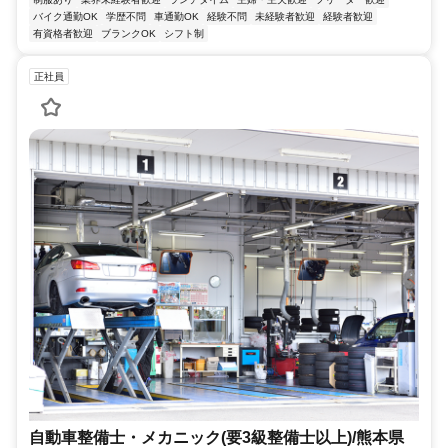
バイク通勤OK
学歴不問
車通勤OK
経験不問
未経験者歓迎
経験者歓迎
有資格者歓迎
ブランクOK
シフト制
正社員
自動車整備士・メカニック(要3級整備士以上)/熊本県