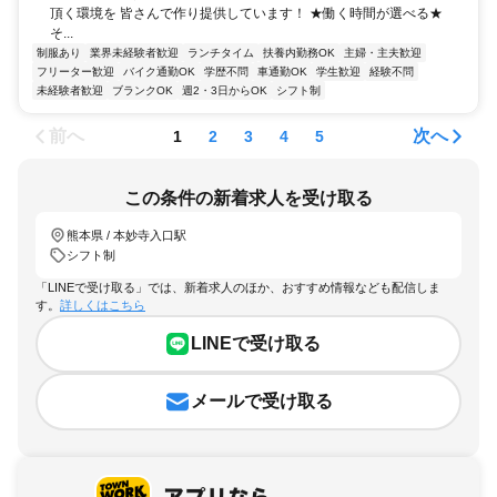
頂く環境を 皆さんで作り提供しています！ ★働く時間が選べる★
そ...
制服あり
業界未経験者歓迎
ランチタイム
扶養内勤務OK
主婦・主夫歓迎
フリーター歓迎
バイク通勤OK
学歴不問
車通勤OK
学生歓迎
経験不問
未経験者歓迎
ブランクOK
週2・3日からOK
シフト制
前へ
次へ
1
2
3
4
5
この条件の新着求人を受け取る
熊本県 / 本妙寺入口駅
シフト制
「LINEで受け取る」では、新着求人のほか、おすすめ情報なども配信しま
す。
詳しくはこちら
LINEで受け取る
メールで受け取る