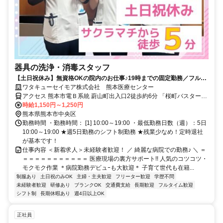
器具の洗浄・消毒スタッフ
【土日祝休み】無資格OKの院内のお仕事♪19時までの固定勤務／フルタ
イム歓迎！急なお休みにも対応◎月収20万円以上も可◎
ワタキューセイモア株式会社 熊本医療センター
アクセス 熊本市電Ｂ系統 蔚山町出入口2徒歩約6分 「桜町バスターミ
ナル」から徒歩10分
時給1,150円～1,250円
熊本県熊本市中央区
勤務時間 ・勤務時間： [1] 10:00～19:00 ・最低勤務日数（週）：5日
10:00～19:00 ★週5日勤務のシフト制勤務 ★残業少なめ！定時退社
が基本です！
仕事内容 ＜新着求人＞未経験者歓迎！ ／ 綺麗な病院での勤務♪ ＼ ＝
＝＝＝＝＝＝＝＝＝＝＝ 医療現場の裏方サポート!! 人気のコツコツ・
モクモク作業 ＊病院勤務デビュｰも大歓迎＊ 子育て世代も在籍...
制服あり
土日祝のみOK
主婦・主夫歓迎
フリーター歓迎
学歴不問
未経験者歓迎
研修あり
ブランクOK
交通費支給
長期歓迎
フルタイム歓迎
シフト制
長期休暇あり
週4日以上OK
正社員