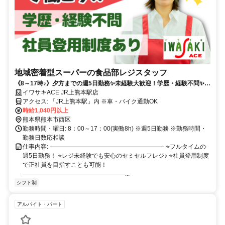
地域密着型スーパーの食品部レジスタッフ
《8～17時♪》夕方までの週5日勤務✨未経験大歓迎！学歴・経験不問✨正
社員登用あり✨
イワサキACE JR上熊本駅店
アクセス: 「JR上熊本駅」内 ※車・バイク通勤OK
時給1,040円以上
熊本県熊本市西区
勤務時間・曜日: 8：00～17：00(実働8h) ※週5日勤務 ※勤務時間・
勤務日数応相談
仕事内容: ――――――――――――――――――― ⭐フルタイムの
週5日勤務！ ⭐レジ未経験でも安心のセミセルフレジ♪ ⭐社員登用制度
で正社員を目指すことも可能！
―――――――――――――――――...
シフト制
アルバイト・パート