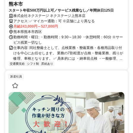
熊本市
スタート年収500万円以上可／サービス残業なし／年間休日125日
株式会社ネクステージ ネクステージ上熊本店
アクセス: ✅ マイカー通勤：可 ※店舗により異なる
月給243,000円～527,000円
熊本県熊本市西区
勤務時間・曜日: ・勤務時間：9:30～18:30 ・休憩時間：60分 ※サー
ビス残業一切なし
仕事内容: 同社整備士として、点検業務・整備業務・各種用品取り付
けを中心にお任せします。 業務の7割程度が点検・整備業務、残りが
修理、車検となります。 ✅ 具体的には ・納車前点検 ・一般修理、...
交通費支給
シフト制
昇給あり
派遣社員