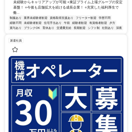
未経験からキャリアアップが可能 ⭐東証プライム上場グループの安定
基盤！ ⭐今後も店舗拡大を続ける成長企業！ ⭐充実した福利厚生で
働...
制服あり
業界未経験者歓迎
資格取得支援あり
フリーター歓迎
学歴不問
経験不問
未経験者歓迎
住宅手当あり
午前
経験者歓迎
有資格者歓迎
夕方
賞与あり
ブランクOK
育休あり
交通費支給
長期歓迎
シフト制
社割あり
深夜
派遣社員