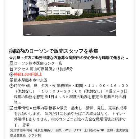
病院内のローソンで販売スタッフを募集
☆お昼・夕方に勤務可能な方急募☆病院内の安心安全な職場で働きたい
方はピッタリな職場です♪
ローソン熊本医療センター店
アクセス 蔚山町停留所より徒歩5分
時給1,034円以上
熊本県熊本市中央区
時間帯 朝、昼、夕方・夜 勤務曜日・時間 ・１１：００～１６：００
（休憩なし） ・１６：００～２０：００（休憩なし） ※週２～３日
程度の勤務を想定 ※1日４～５ｈ程度の勤務を想定 ※勤務日時の相
談...
仕事情報 ● 仕事内容 接客や販売・品出し・清掃、発注、売場作成等
をお願いします。 院内だけにお酒やたばこの取扱はなく、トイレ・
外清掃もありません。街のコンビニと比べ安全な職場環境と好評で
す。 患者...
変形労働時間制
社員登用あり
副業・WワークOK
土日祝のみOK
主婦・主夫歓迎
交通費支給
シフト制