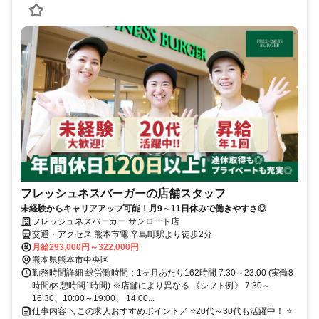
フレッシュネスバーガーの店舗スタッフ
未経験からキャリアアップ可能！月9～11日休みで働きやすさ◎
フレッシュネスバーガー サンロード店
交通・アクセス 熊本市電 辛島町駅より徒歩2分
月給293,000円～322,000円
熊本県熊本市中央区
勤務時間詳細 総労働時間：1ヶ月あたり162時間 7:30～23:00 (実働8
時間/休憩時間1時間) ※店舗により異なる 《シフト例》 7:30～
16:30、10:00～19:00、 14:00...
仕事内容 ＼この求人おすすめポイント／ ⭐20代～30代も活躍中！ ⭐