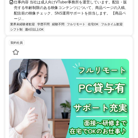
仕事内容 当社は成人向けVTuber事務所を運営しています。配信・販
売する年齢制限のある映像コンテンツについて、商品ページの入稿、
配信前の映像チェック、SNS運用サポートを担当します。 【商品ペ
ージ...
業界未経験者歓迎
学歴不問
経験不問
フルリモート
在宅OK
フルタイム歓迎
シフト制
週4日以上OK
契約社員