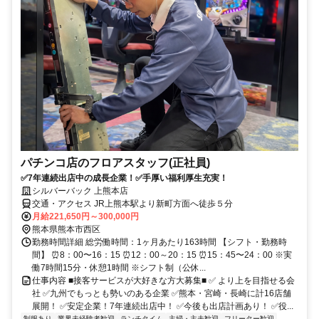
パチンコ店のフロアスタッフ(正社員)
✅7年連続出店中の成長企業！✅手厚い福利厚生充実！
シルバーバック 上熊本店
交通・アクセス JR上熊本駅より新町方面へ徒歩５分
月給221,650円～300,000円
熊本県熊本市西区
勤務時間詳細 総労働時間：1ヶ月あたり163時間 【シフト・勤務時
間】 ⏰8：00〜16：15 ⏰12：00～20：15 ⏰15：45〜24：00 ※実
働7時間15分・休憩1時間 ※シフト制（公休...
仕事内容 ■接客サービスが大好きな方大募集■ ✅ より上を目指せる会
社 ✅九州でもっとも勢いのある企業 ✅熊本・宮崎・長崎に計16店舗
展開！ ✅安定企業！7年連続出店中！ ✅今後も出店計画あり！ ✅役...
制服あり
業界未経験者歓迎
ランチタイム
主婦・主夫歓迎
フリーター歓迎