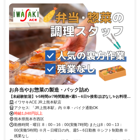
お弁当やお惣菜の製造・パック詰め
【未経験歓迎】✨5時間or7時間勤務×週5～6日✨接客ほぼなし✨お料理経
験のある方も大歓迎✨
イワサキACE JR上熊本駅店
アクセス: 「JR上熊本駅」内 ※車・バイク通勤OK
時給1,040円以上
熊本県熊本市西区
勤務時間・曜日: 8：00～16：00(実働7時間) または8：00～13：
00(実働5時間) ※月～日曜日の内、週5～6日勤務 ※シフト制勤務 ※
残業なし