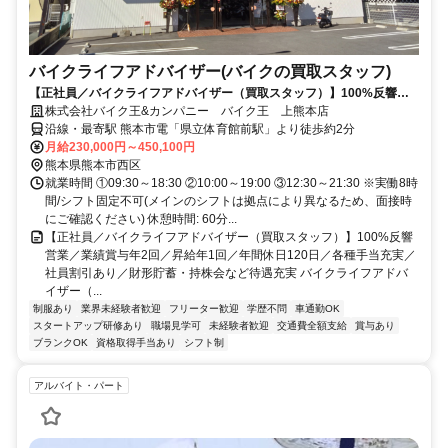
バイクライフアドバイザー(バイクの買取スタッフ)
【正社員／バイクライフアドバイザー（買取スタッフ）】100%反響営
業／業績賞与年2回／昇給年1回／年間休日120日／各種手当充実／社員
株式会社バイク王&カンパニー バイク王 上熊本店
割引あり／財形貯蓄・持株会など待遇充実
沿線・最寄駅 熊本市電「県立体育館前駅」より徒歩約2分
月給230,000円～450,100円
熊本県熊本市西区
就業時間 ①09:30～18:30 ②10:00～19:00 ③12:30～21:30 ※実働8時
間/シフト固定不可(メインのシフトは拠点により異なるため、面接時
にご確認ください) 休憩時間: 60分...
【正社員／バイクライフアドバイザー（買取スタッフ）】100%反響
営業／業績賞与年2回／昇給年1回／年間休日120日／各種手当充実／
社員割引あり／財形貯蓄・持株会など待遇充実 バイクライフアドバ
イザー（...
制服あり
業界未経験者歓迎
フリーター歓迎
学歴不問
車通勤OK
スタートアップ研修あり
職場見学可
未経験者歓迎
交通費全額支給
賞与あり
ブランクOK
資格取得手当あり
シフト制
アルバイト・パート