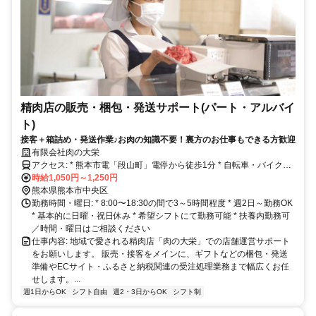
精肉店の販売・梱包・発送サポート(パート・アルバイ
ト)
接客＋箱詰め・発送作業♪お肉の知識不要！裏方のお仕事もできる方歓迎
有限会社肉の大栄
アクセス: * 熊本市電「段山町」電停から徒歩1分 * 自転車・バイク通
勤OK * 車通勤応相談
時給1,050円～1,250円
熊本県熊本市中央区
勤務時間・曜日: * 8:00〜18:30の間で3～5時間程度 * 週2日～勤務OK
* 基本的に日曜・祝日休み * 希望シフトにて勤務可能 * 扶養内勤務可
／時間・曜日はご相談ください
仕事内容: 地域で愛される精肉店「肉の大栄」での店舗運営サポート
をお願いします。 販売・接客をメインに、ギフトなどの梱包・発送
準備やECサイト・ふるさと納税関連の受注処理業務まで幅広くお任
せします。...
週1日からOK
シフト自由
週2・3日からOK
シフト制