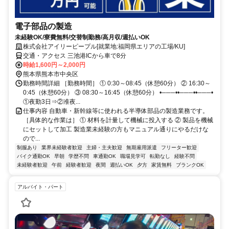
電子部品の製造
未経験OK/寮費無料/交替制勤務/高月収/週払いOK
株式会社アイリーピープル[就業地:福岡県エリアの工場/KU]
交通・アクセス 三池港ICから車で8分
時給1,600円～2,000円
熊本県熊本市中央区
勤務時間詳細 ［勤務時間］ ① 0:30～08:45（休憩60分） ② 16:30～
0:45（休憩60分） ③ 08:30～16:45（休憩60分） •───••───••───•
①夜勤3日⇒②准夜...
仕事内容 自動車・新幹線等に使われる半導体部品の製造業務です。
［具体的な作業は］ ① 材料を計量して機械に投入する ② 製品を機械
にセットして加工 製造業未経験の方もマニュアル通りにやるだけな
ので...
制服あり
業界未経験者歓迎
主婦・主夫歓迎
無期雇用派遣
フリーター歓迎
バイク通勤OK
早朝
学歴不問
車通勤OK
職場見学可
転勤なし
経験不問
未経験者歓迎
午前
経験者歓迎
夜間
週払いOK
夕方
家賃無料
ブランクOK
アルバイト・パート