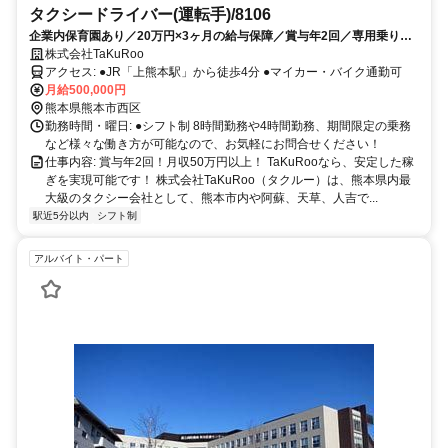
タクシードライバー(運転手)/8106
企業内保育園あり／20万円×3ヶ月の給与保障／賞与年2回／専用乗り場
有＆無線配車多数
株式会社TaKuRoo
アクセス: ●JR「上熊本駅」から徒歩4分 ●マイカー・バイク通勤可
月給500,000円
熊本県熊本市西区
勤務時間・曜日: ●シフト制 8時間勤務や4時間勤務、期間限定の乗務
など様々な働き方が可能なので、お気軽にお問合せください！
仕事内容: 賞与年2回！月収50万円以上！ TaKuRooなら、安定した稼
ぎを実現可能です！ 株式会社TaKuRoo（タクルー）は、熊本県内最
大級のタクシー会社として、熊本市内や阿蘇、天草、人吉で...
駅近5分以内
シフト制
アルバイト・パート