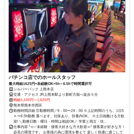
パチンコ店でのホールスタッフ
最大時給1625円<未経験OK>5h～6.5hで時間選択可
シルバーバック 上熊本店
交通・アクセス JR上熊本駅より新町方面へ徒歩５分
時給1,100円～1,625円
熊本県熊本市西区
勤務時間詳細 ⏰勤務時間／9：00〜24：00 ※上記時間のうち、1日5
ｈ〜6.5h勤務 選べます。社保あり。扶養内OK。 ※土日祝働ける方歓
迎! ＼勤務日数・曜日・時間は相談OK／ 学業と両立・扶...
仕事内容 *≪✅未経験・接客大好きな方大歓迎≫* 接客業が好きな方！
必見の環境です。 お客様の為に環境を整えて 楽しく快適に過ごして