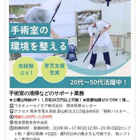
手術室の清掃などのサポート業務
★土曜は時給UP！！月収20万円以上可能！★医療知識ゼロでOK！清
掃・準備が中心◎入社後に丁寧な研修を用意しています！
ワタキューセイモア株式会社 熊本医療センター
アクセス 熊本市電Ｂ系統 蔚山町出入口2徒歩約6分 「桜町バスターミ
ナル」から徒歩10分
時給1,150円～1,250円
熊本県熊本市中央区
勤務時間 ・勤務時間： [1] 08:30～17:30 [2] 12:30～21:30 [1][2]のシフ
ト制 ＊週5日勤務 ※[1][2]・週5日以外の働き方も可能です。 他シフト
をご希望の場合...