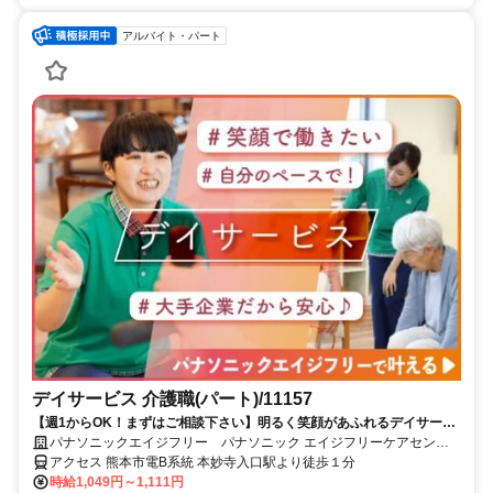
アルバイト・パート
デイサービス 介護職(パート)/11157
【週1からOK！まずはご相談下さい】明るく笑顔があふれるデイサービ
スです。研修制度も充実しています。自動車通勤も可能です（台数に制
パナソニックエイジフリー パナソニック エイジフリーケアセンタ
限あり）
ー上熊本・デイサービス
アクセス 熊本市電B系統 本妙寺入口駅より徒歩１分
時給1,049円～1,111円