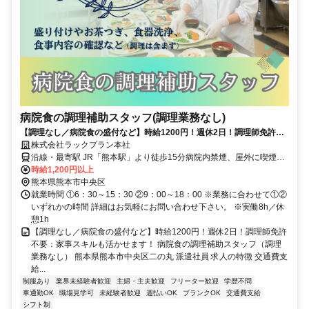
病院食の調理補助スタッフ(調理業務なし)
【調理なし／病院食の盛付など】時給1200円！週休2日！調理師免許不
要：家事スキルも活かせます！
株式会社ラックプラン本社
沿線・最寄駅 JR「熊本駅」より徒歩15分病院内禁煙、屋外に喫煙所
あり
時給1,200円以上
熊本県熊本市中央区
就業時間 ①6：30～15：30 ②9：00～18：00 ※業務に合わせて①②
いずれかの時間 詳細はお気軽にお問い合わせ下さい。 ※実働8h／休
憩1h
【調理なし／病院食の盛付など】時給1200円！週休2日！調理師免許
不要：家事スキルも活かせます！ 病院食の調理補助スタッフ（調理
業務なし） 熊本県熊本市中央区二の丸 派遣社員 求人の特徴 交通費支
給...
制服あり
業界未経験者歓迎
主婦・主夫歓迎
フリーター歓迎
学歴不問
車通勤OK
職場見学可
未経験者歓迎
週払いOK
ブランクOK
交通費支給
シフト制