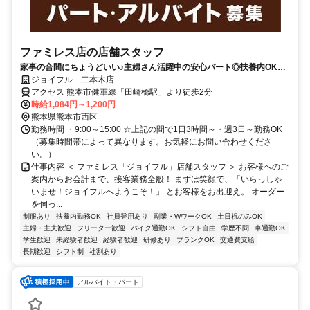
ファミレス店の店舗スタッフ
家事の合間にちょうどいい♪主婦さん活躍中の安心パート◎扶養内OKで
シフト相談も柔軟♪履歴書不要★
ジョイフル 二本木店
アクセス 熊本市健軍線「田崎橋駅」より徒歩2分
時給1,084円～1,200円
熊本県熊本市西区
勤務時間 ・9:00～15:00 ☆上記の間で1日3時間～・週3日～勤務OK
（募集時間帯によって異なります。お気軽にお問い合わせくださ
い。）
仕事内容 ＜ ファミレス「ジョイフル」店舗スタッフ ＞ お客様へのご
案内からお会計まで、接客業務全般！ まずは笑顔で、「いらっしゃ
いませ！ジョイフルへようこそ！」 とお客様をお出迎え。 オーダー
を伺っ...
制服あり
扶養内勤務OK
社員登用あり
副業・WワークOK
土日祝のみOK
主婦・主夫歓迎
フリーター歓迎
バイク通勤OK
シフト自由
学歴不問
車通勤OK
学生歓迎
未経験者歓迎
経験者歓迎
研修あり
ブランクOK
交通費支給
長期歓迎
シフト制
社割あり
アルバイト・パート