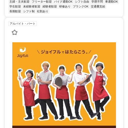
主婦・主夫歓迎
フリーター歓迎
バイク通勤OK
シフト自由
学歴不問
車通勤OK
学生歓迎
未経験者歓迎
経験者歓迎
研修あり
ブランクOK
交通費支給
長期歓迎
シフト制
社割あり
アルバイト・パート