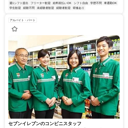
週1シフト提出
フリーター歓迎
給料前払いOK
シフト自由
学歴不問
車通勤OK
学生歓迎
経験不問
未経験者歓迎
経験者歓迎
研修あり
アルバイト・パート
セブンイレブンのコンビニスタッフ