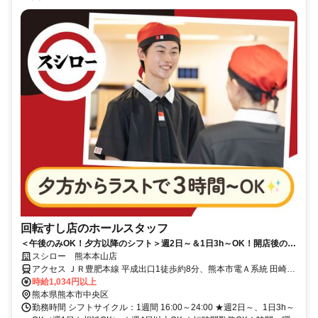
回転すし店のホールスタッフ
＜午後のみOK！夕方以降のシフト＞週2日～＆1日3h～OK！開店後の接
客メインのシンプルなお仕事
スシロー 熊本本山店
アクセス ＪＲ豊肥本線 平成出口1徒歩約8分、熊本市電Ａ系統 田崎橋
徒歩約15分、ＪＲ豊肥本線 南熊本徒歩約16分
時給1,034円以上
熊本県熊本市中央区
勤務時間 シフトサイクル：1週間 16:00～24:00 ★週2日～、1日3h～