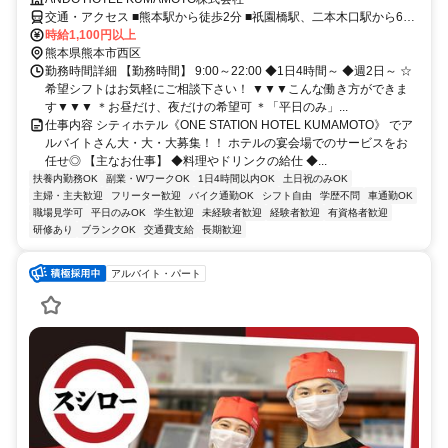
交通・アクセス ■熊本駅から徒歩2分 ■祇園橋駅、二本木口駅から6分
■田崎橋駅から徒歩9分 ★交通費・ガソリン代支給
時給1,100円以上
熊本県熊本市西区
勤務時間詳細 【勤務時間】 9:00～22:00 ◆1日4時間～ ◆週2日～ ☆
希望シフトはお気軽にご相談下さい！ ▼▼▼こんな働き方ができま
す▼▼▼ ＊お昼だけ、夜だけの希望可 ＊「平日のみ」...
仕事内容 シティホテル《ONE STATION HOTEL KUMAMOTO》 でア
ルバイトさん大・大・大募集！！ ホテルの宴会場でのサービスをお
任せ◎ 【主なお仕事】 ◆料理やドリンクの給仕 ◆...
扶養内勤務OK
副業・WワークOK
1日4時間以内OK
土日祝のみOK
主婦・主夫歓迎
フリーター歓迎
バイク通勤OK
シフト自由
学歴不問
車通勤OK
職場見学可
平日のみOK
学生歓迎
未経験者歓迎
経験者歓迎
有資格者歓迎
研修あり
ブランクOK
交通費支給
長期歓迎
アルバイト・パート