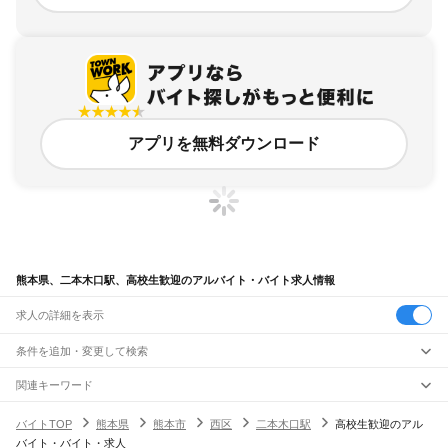
アプリを無料ダウンロード
熊本県、二本木口駅、高校生歓迎のアルバイト・バイト求人情報
求人の詳細を表示
条件を追加・変更して検索
市区町村を追加・変更
関連キーワード
完全在宅ワーク 全国
シール貼り 在宅
現在地周辺
ガチャガチャ
犬カフェ
熊本県
駅を追加・変更
バイトTOP
熊本県
熊本市
西区
二本木口駅
高校生歓迎のアル
熊本県
すべて
バイト・バイト・求人
熊本市
すべて