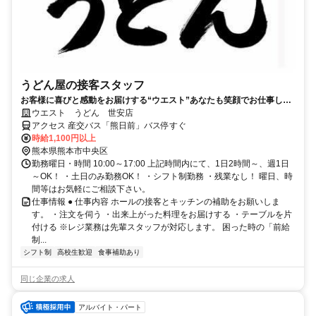
うどん屋の接客スタッフ
お客様に喜びと感動をお届けする“ウエスト”あなたも笑顔でお仕事しま
せんか？
ウエスト うどん 世安店
アクセス 産交バス「熊日前」バス停すぐ
時給1,100円以上
熊本県熊本市中央区
勤務曜日・時間 10:00～17:00 上記時間内にて、1日2時間～、週1日
～OK！ ・土日のみ勤務OK！ ・シフト制勤務 ・残業なし！ 曜日、時
間等はお気軽にご相談下さい。
仕事情報 ● 仕事内容 ホールの接客とキッチンの補助をお願いしま
す。 ・注文を伺う ・出来上がった料理をお届けする ・テーブルを片
付ける ※レジ業務は先輩スタッフが対応します。 困った時の「前給
制...
シフト制
高校生歓迎
食事補助あり
同じ企業の求人
アルバイト・パート