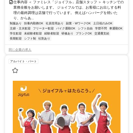
仕事内容 ＜ ファミレス「ジョイフル」店舗スタッフ ＞ キッチンでの
業務全般をお願いします。 ジョイフルでは、お客様にお出しする料
理の最終調理は店舗で行っています。 例えばハンバーグを焼いた
り、からあ...
制服あり
扶養内勤務OK
社員登用あり
副業・WワークOK
土日祝のみOK
主婦・主夫歓迎
フリーター歓迎
バイク通勤OK
シフト自由
学歴不問
車通勤OK
学生歓迎
未経験者歓迎
経験者歓迎
研修あり
ブランクOK
交通費支給
長期歓迎
シフト制
社割あり
同じ企業の求人
アルバイト・パート