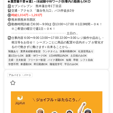
★履歴書不要★週1～/未経験やWワーク/扶養内の勤務もOK◎
セブンイレブン 熊本蓮台寺1丁目店
交通・アクセス 「蓮台寺入口」バス停徒歩2分
時給1,034円～1,293円
熊本県熊本市西区
勤務時間詳細 ①6:00～9:00ほ ③13:00〜17:00 ※1日3時間～ＯＫ！
※ご希望の曜日で週1日～ＯＫ！
････････････････････････････････････ 土日の...
仕事内容 6:00〜9:00 13:00〜17:00 22:00〜3:00 レジ操作や品出し・
発注等をお任せ！ シーズンごとに商品の配置や店内ポップ が変化す
るので飽きずに働けます♪ 出来ることから...
制服あり
業界未経験者歓迎
ランチタイム
扶養内勤務OK
社員登用あり
週1日からOK
副業・WワークOK
1日4時間以内OK
土日祝のみOK
主婦・主夫歓迎
フリーター歓迎
バイク通勤OK
短期
早朝
シフト自由
学歴不問
車通勤OK
即日勤務OK
職場見学可
平日のみOK
アルバイト・パート