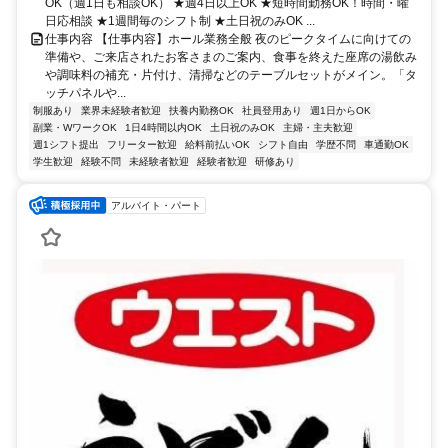
OK（週1日も相談OK） ★週4日以上OK ★短時間勤務OK！時間・曜
日応相談 ★1週間毎のシフト制 ★土日祝のみOK ...
仕事内容 【仕事内容】ホール業務全般 夜のピークタイムに向けての
準備や、ご来店されたお客さまのご案内、食事を終えた座席の湯飲み
や調味料の補充・片付け、清掃などのテーブルセットがメイン。「タ
ッチパネルや...
制服あり
業界未経験者歓迎
扶養内勤務OK
社員登用あり
週1日からOK
副業・WワークOK
1日4時間以内OK
土日祝のみOK
主婦・主夫歓迎
週1シフト提出
フリーター歓迎
給料前払いOK
シフト自由
学歴不問
車通勤OK
学生歓迎
経験不問
未経験者歓迎
経験者歓迎
研修あり
アルバイト・パート