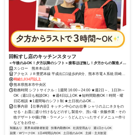
回転すし店のキッチンスタッフ
＜午後のみOK！夕方以降のシフト＞接客ほぼ無し！夕方からの製造メイ
ンでコツコツ働ける
スシロー 熊本本山店
アクセス ＪＲ豊肥本線 平成出口1徒歩約8分、熊本市電Ａ系統 田崎橋
徒歩約15分、ＪＲ豊肥本線 南熊本徒歩約16分
時給1,034円以上
熊本県熊本市中央区
勤務時間 シフトサイクル：1週間 16:00～24:00 ★週2日～、1日3h～
OK（週1日も相談OK） ★週4日以上OK ★短時間勤務OK！時間・曜
日応相談 ★1週間毎のシフト制 ★土日祝のみOK ...
仕事内容 【仕事内容】キッチン中心のお仕事 シャリの上にネタをの
せる・お皿に盛り付けるなどのすし製造や、洗い場・炊飯作業・その
他デザートや揚げ物・ラーメン・うどんといったサイドメニュー作り
などをお任せ...
制服あり
業界未経験者歓迎
扶養内勤務OK
社員登用あり
週1日からOK
副業・WワークOK
1日4時間以内OK
土日祝のみOK
主婦・主夫歓迎