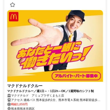
マクドナルドクルー
マクドナルドクルー／週1日～・1日2h～OK／1週間毎のシフト制
マクドナルド アミュプラザくまもと店
アクセス 連絡バス 熊本徒歩約1分、熊本市電Ａ系統 熊本駅前徒歩約1
分、ＪＲ鹿児島本線 熊本白川口徒歩約2分 熊本 [JR鹿児島本線(博多～
時給1,050円
八代)] 熊本 [JR豊肥本線] 熊本 [JR三角線] 熊本駅前 [熊本市電Ａ系統]
熊本県熊本市西区