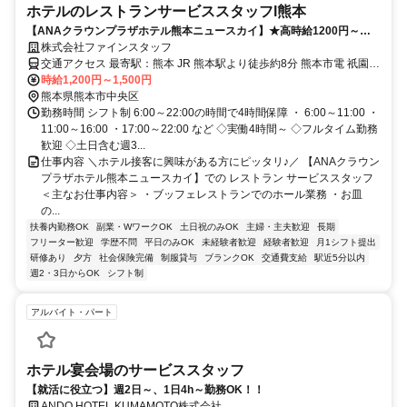
ホテルのレストランサービススタッフl熊本
【ANAクラウンプラザホテル熊本ニュースカイ】★高時給1200円～！
レストラン ホールスタッフ募集！！
株式会社ファインスタッフ
交通アクセス 最寄駅：熊本 JR 熊本駅より徒歩約8分 熊本市電 祇園橋
電停より徒歩1分
時給1,200円～1,500円
熊本県熊本市中央区
勤務時間 シフト制 6:00～22:00の時間で4時間保障 ・ 6:00～11:00 ・
11:00～16:00 ・17:00～22:00 など ◇実働4時間～ ◇フルタイム勤務
歓迎 ◇土日含む週3...
仕事内容 ＼ホテル接客に興味がある方にピッタリ♪／ 【ANAクラウン
プラザホテル熊本ニュースカイ】での レストラン サービススタッフ
＜主なお仕事内容＞ ・ブッフェレストランでのホール業務 ・お皿
の...
扶養内勤務OK
副業・WワークOK
土日祝のみOK
主婦・主夫歓迎
長期
フリーター歓迎
学歴不問
平日のみOK
未経験者歓迎
経験者歓迎
月1シフト提出
研修あり
夕方
社会保険完備
制服貸与
ブランクOK
交通費支給
駅近5分以内
週2・3日からOK
シフト制
アルバイト・パート
ホテル宴会場のサービススタッフ
【就活に役立つ】週2日～、1日4h～勤務OK！！
ANDO HOTEL KUMAMOTO株式会社