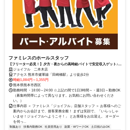
ファミレスのホールスタッフ
【フリーター必見！】夕方・夜からの高時給バイトで安定収入ゲット♪履
歴書不要◎
ジョイフル 二本木店
アクセス 熊本市健軍線「田崎橋駅」より徒歩2分
時給1,084円～1,355円
熊本県熊本市西区
勤務時間 ・18:00～24:00 ☆上記の間で1日3時間～・週3日～勤務OK
（募集時間帯によって異なります。お気軽にお問い合わせくださ
い。）
仕事内容 ＜ ファミレス「ジョイフル」店舗スタッフ ＞ お客様へのご
案内からお会計まで、接客業務全般！ まずは笑顔で、「いらっしゃ
いませ！ジョイフルへようこそ！」 とお客様をお出迎え。 オーダー
を伺っ...
制服あり
扶養内勤務OK
社員登用あり
副業・WワークOK
土日祝のみOK