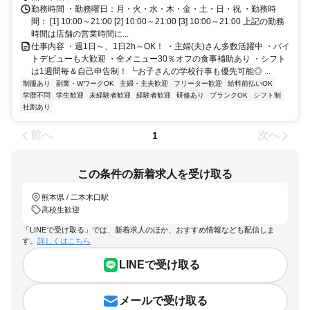
二本木口 [熊本市電Ａ系統]
勤務時間 ・勤務曜日：月・火・水・木・金・土・日・祝 ・勤務時
間： [1] 10:00～21:00 [2] 10:00～21:00 [3] 10:00～21:00 上記の勤務
時間は店舗の営業時間に...
仕事内容 ・週1日～、1日2h～OK！ ・主婦(夫)さん多数活躍中 ・バイ
トデビューも大歓迎 ・全メニュー30％オフの食事補助あり ・シフト
は1週間毎＆自己申告制！ ┗お子さんの学校行事も優先可能◎ ...
制服あり
副業・WワークOK
主婦・主夫歓迎
フリーター歓迎
給料前払いOK
学歴不問
学生歓迎
未経験者歓迎
経験者歓迎
研修あり
ブランクOK
シフト制
社割あり
前へ
次へ
1
この条件の新着求人を受け取る
熊本県 / 二本木口駅
高校生歓迎
「LINEで受け取る」では、新着求人のほか、おすすめ情報なども配信しま
す。
詳しくはこちら
LINEで受け取る
メールで受け取る