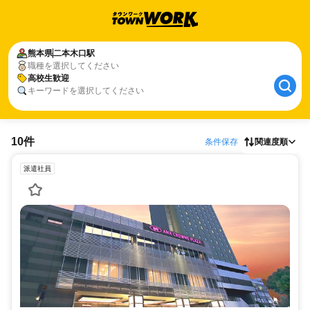
熊本県
二本木口駅
職種を選択してください
高校生歓迎
キーワードを選択してください
10件
条件保存
関連度順
派遣社員