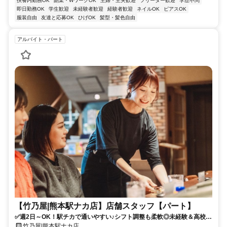
扶養内勤務OK
副業・WワークOK
主婦・主夫歓迎
フリーター歓迎
学歴不問
即日勤務OK
学生歓迎
未経験者歓迎
経験者歓迎
ネイルOK
ピアスOK
服装自由
友達と応募OK
ひげOK
髪型・髪色自由
アルバイト・パート
【竹乃屋|熊本駅ナカ店】店舗スタッフ【パート】
✅週2日～OK！駅チカで通いやすい♪シフト調整も柔軟◎未経験＆高校生
歓迎！バイトデビューも応援します！
竹乃屋|熊本駅ナカ店