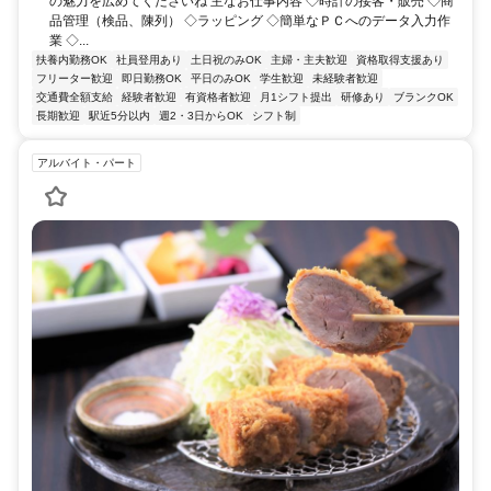
の魅力を広めてくださいね 主なお仕事内容 ◇時計の接客・販売 ◇商
品管理（検品、陳列） ◇ラッピング ◇簡単なＰＣへのデータ入力作
業 ◇...
扶養内勤務OK
社員登用あり
土日祝のみOK
主婦・主夫歓迎
資格取得支援あり
フリーター歓迎
即日勤務OK
平日のみOK
学生歓迎
未経験者歓迎
交通費全額支給
経験者歓迎
有資格者歓迎
月1シフト提出
研修あり
ブランクOK
長期歓迎
駅近5分以内
週2・3日からOK
シフト制
アルバイト・パート