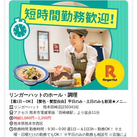
リンガーハットのホール・調理
【週1日～OK】【髪色・髪型自由】平日のみ・土日のみも歓迎★メニュ
ー少なめ&マニュアル通りで簡単◎
リンガーハット 熊本田崎店[1503416]
アクセス 熊本市電健軍線「田崎橋駅」より徒歩11分
時給1,080円～1,350円
熊本県熊本市西区
勤務時間 勤務時間：9:30～0:00 週1日～＆1日3h～勤務OK！ ※土
曜・日曜だけの勤務でもOK！ ※平日のみの勤務も相談可 ☆店舗によ