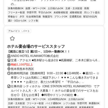
の...
扶養内勤務OK
副業・WワークOK
土日祝のみOK
主婦・主夫歓迎
長期
フリーター歓迎
学歴不問
平日のみOK
未経験者歓迎
経験者歓迎
月1シフト提出
研修あり
夕方
社会保険完備
制服貸与
ブランクOK
交通費支給
駅近5分以内
週2・3日からOK
シフト制
アルバイト・パート
ホテル宴会場のサービススタッフ
【就活に役立つ】週2日～、1日4h～勤務OK！！
ANDO HOTEL KUMAMOTO株式会社
交通・アクセス ■熊本駅から徒歩2分 ■祇園橋駅、二本木口駅から6分
■田崎橋駅から徒歩9分 ★交通費・ガソリン代支給
時給1,100円以上
熊本県熊本市西区
勤務時間詳細 【勤務時間】 9:00～22:00 ◆1日4時間～ ◆週2日～ ☆
希望シフトはお気軽にご相談下さい！ ▼▼▼こんな働き方ができま
す▼▼▼ ＊お昼だけ、夜だけの希望可 ＊「平日のみ」...
仕事内容 シティホテル《ONE STATION HOTEL KUMAMOTO》 でア
ルバイトさん大・大・大募集！！ ホテルの宴会場でのサービスをお
任せ◎ 【主なお仕事】 ◆料理やドリンクの給仕 ◆...
扶養内勤務OK
副業・WワークOK
1日4時間以内OK
土日祝のみOK
主婦・主夫歓迎
フリーター歓迎
バイク通勤OK
シフト自由
学歴不問
車通勤OK
職場見学可
平日のみOK
学生歓迎
未経験者歓迎
経験者歓迎
有資格者歓迎