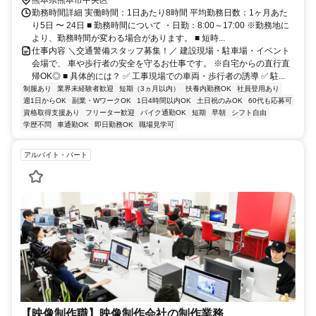
勤務時間詳細 実働時間：1日あたり8時間 平均勤務日数：1ヶ月あた
り5日 〜 24日 ■ 勤務時間について ・日勤：8:00～17:00 ※勤務地に
より、勤務時間が変わる場合があります。 ■ 短時...
仕事内容 ＼交通警備スタッフ募集！／ 建設現場・駐車場・イベント
会場で、 車や歩行者の安全を守るお仕事です。 ※自宅からの直行直
帰OK◎ ■ 具体的には？ ✅ 工事現場での車両・歩行者の誘導 ✅ 駐...
制服あり
業界未経験者歓迎
短期（3ヵ月以内）
扶養内勤務OK
社員登用あり
週1日からOK
副業・WワークOK
1日4時間以内OK
土日祝のみOK
60代も応募可
資格取得支援あり
フリーター歓迎
バイク通勤OK
短期
早朝
シフト自由
学歴不問
車通勤OK
即日勤務OK
職場見学可
アルバイト・パート
【映像制作職】映像制作会社の制作業務