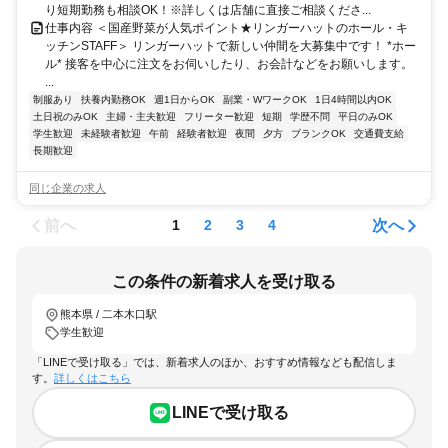
り短期勤務も相談OK！※詳しくは店舗に直接ご相談くださ...
仕事内容 ＜国産野菜が人気ポイント★リンガーハットのホール・キ
ッチンSTAFF＞ リンガーハットで新しい仲間を大募集中です！ *ホー
ル* 接客を中心に注文をお伺いしたり、お会計などをお願いします。
...
制服あり
扶養内勤務OK
週1日からOK
副業・WワークOK
1日4時間以内OK
土日祝のみOK
主婦・主夫歓迎
フリーター歓迎
短期
学歴不問
平日のみOK
学生歓迎
未経験者歓迎
午前
経験者歓迎
夜間
夕方
ブランクOK
交通費支給
長期歓迎
同じ企業の求人
前へ
次へ
1
2
3
4
この条件の新着求人を受け取る
熊本県 / 二本木口駅
学生歓迎
「LINEで受け取る」では、新着求人のほか、おすすめ情報なども配信しま
す。
詳しくはこちら
LINEで受け取る