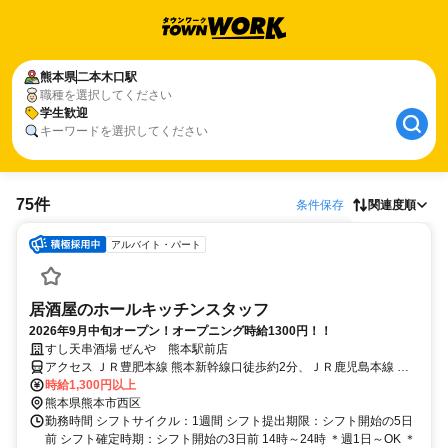
熊本県
二本木口駅
職種を選択してください
学生歓迎
キーワードを選択してください
75件
条件保存
関連度順
アルバイト・パート
居酒屋のホールキッチンスタッフ
2026年9月中旬オープン！オープニング時給1300円！！
すし天串酒場 ぜんや 熊本駅前店
アクセス ＪＲ豊肥本線 熊本新幹線口徒歩約2分、ＪＲ鹿児島本線 熊
本新幹線口徒歩約2分
時給1,300円以上
熊本県熊本市西区
勤務時間 シフトサイクル：1週間 シフト提出期限：シフト開始の5日
前 シフト確定時期：シフト開始の3日前 14時～24時 ＊週1日～OK ＊