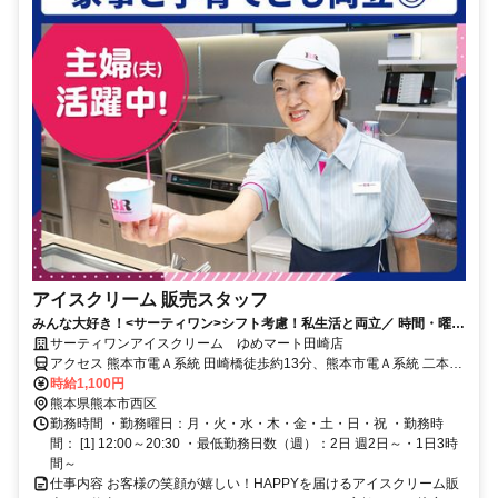
アイスクリーム 販売スタッフ
みんな大好き！<サーティワン>シフト考慮！私生活と両立／ 時間・曜日
応相談／お休みの調整可
サーティワンアイスクリーム ゆめマート田崎店
アクセス 熊本市電Ａ系統 田崎橋徒歩約13分、熊本市電Ａ系統 二本木
口徒歩約15分、連絡バス 熊本新幹線口徒歩約17分 バス停「田崎町」
時給1,100円
より徒歩3分
熊本県熊本市西区
勤務時間 ・勤務曜日：月・火・水・木・金・土・日・祝 ・勤務時
間： [1] 12:00～20:30 ・最低勤務日数（週）：2日 週2日～・1日3時
間～
仕事内容 お客様の笑顔が嬉しい！HAPPYを届けるアイスクリーム販