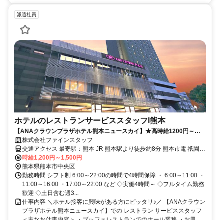
派遣社員
ホテルのレストランサービススタッフl熊本
【ANAクラウンプラザホテル熊本ニュースカイ】★高時給1200円～！
レストラン ホールスタッフ募集！！
株式会社ファインスタッフ
交通アクセス 最寄駅：熊本 JR 熊本駅より徒歩約8分 熊本市電 祇園橋
電停より徒歩1分
時給1,200円～1,500円
熊本県熊本市中央区
勤務時間 シフト制 6:00～22:00の時間で4時間保障 ・ 6:00～11:00 ・
11:00～16:00 ・17:00～22:00 など ◇実働4時間～ ◇フルタイム勤務
歓迎 ◇土日含む週3...
仕事内容 ＼ホテル接客に興味がある方にピッタリ♪／ 【ANAクラウン
プラザホテル熊本ニュースカイ】での レストラン サービススタッフ
＜主なお仕事内容＞ ・ブッフェレストランでのホール業務 ・お皿