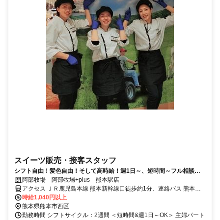
スイーツ販売・接客スタッフ
シフト自由！髪色自由！そして高時給！週1日～、短時間～フル相談Ｏ
Ｋ◎副業や扶養内勤務もOK◎
阿部牧場 阿部牧場+plus 熊本駅店
アクセス ＪＲ鹿児島本線 熊本新幹線口徒歩約1分、連絡バス 熊本徒
歩約2分、熊本市電Ａ系統 熊本駅前徒歩約2分
時給1,040円以上
熊本県熊本市西区
勤務時間 シフトサイクル：2週間 ＜短時間&週1日～OK＞ 主婦パート