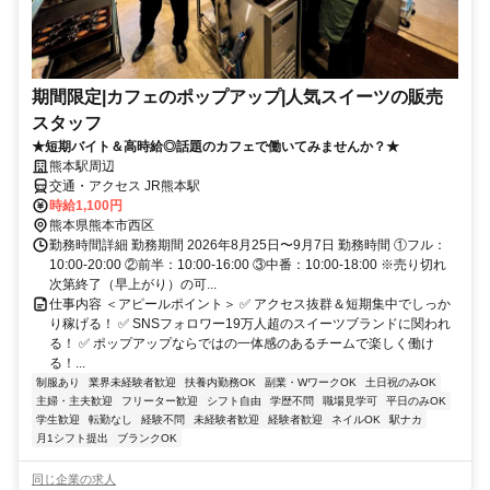
期間限定|カフェのポップアップ|人気スイーツの販売
スタッフ
★短期バイト＆高時給◎話題のカフェで働いてみませんか？★
熊本駅周辺
交通・アクセス JR熊本駅
時給1,100円
熊本県熊本市西区
勤務時間詳細 勤務期間 2026年8月25日〜9月7日 勤務時間 ①フル：
10:00-20:00 ②前半：10:00-16:00 ③中番：10:00-18:00 ※売り切れ
次第終了（早上がり）の可...
仕事内容 ＜アピールポイント＞ ✅ アクセス抜群＆短期集中でしっか
り稼げる！ ✅ SNSフォロワー19万人超のスイーツブランドに関われ
る！ ✅ ポップアップならではの一体感のあるチームで楽しく働け
る！...
制服あり
業界未経験者歓迎
扶養内勤務OK
副業・WワークOK
土日祝のみOK
主婦・主夫歓迎
フリーター歓迎
シフト自由
学歴不問
職場見学可
平日のみOK
学生歓迎
転勤なし
経験不問
未経験者歓迎
経験者歓迎
ネイルOK
駅ナカ
月1シフト提出
ブランクOK
同じ企業の求人