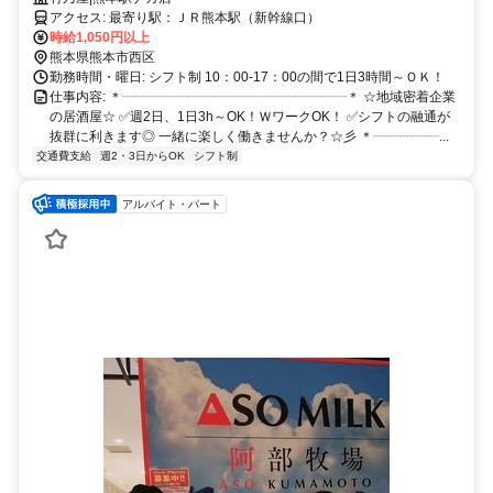
アクセス: 最寄り駅：ＪＲ熊本駅（新幹線口）
時給1,050円以上
熊本県熊本市西区
勤務時間・曜日: シフト制 10：00-17：00の間で1日3時間～ＯＫ！
仕事内容: ＊┈┈┈┈┈┈┈┈┈┈┈┈┈┈┈┈┈＊ ☆地域密着企業
の居酒屋☆ ✅週2日、1日3h～OK！ＷワークOK！ ✅シフトの融通が
抜群に利きます◎ 一緒に楽しく働きませんか？☆彡 ＊┈┈┈┈┈...
交通費支給
週2・3日からOK
シフト制
アルバイト・パート