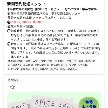
新聞朝刊配達スタッフ
未経験歓迎の新聞朝刊配達／毎日同じルートなので快適！学業や家事と
の両立やWワークにもぴったりなお仕事！
熊本日日新聞販売店協同組合 熊本駅西販売センター
最寄り駅 熊本駅 アクセス 熊本駅から徒歩12分
月給25,000円～60,000円
熊本県熊本市西区
勤務時間 ＜勤務時間＞ 3：00〜6：00の1～1時間30分程度 ※勤務日
数などは応相談 扶養内での勤務も歓迎しており、学業や家族の時間
を大切にしながらお小遣い稼ぎも可能です！
仕事内容 ＼新聞朝刊配達スタッフ大募集！／ 配達ルートに従って新
聞を仕分けし、読者の自宅や指定された場所へ正確かつ迅速に新聞を
届けて頂きます。地域住民の生活に貢献できるやりがいがあります。
体を動かす事...
扶養内勤務OK
副業・WワークOK
主婦・主夫歓迎
フリーター歓迎
学歴不問
即日勤務OK
学生歓迎
未経験者歓迎
経験者歓迎
ネイルOK
シフト制
ピアスOK
服装自由
友達と応募OK
ひげOK
髪型・髪色自由
業務委託