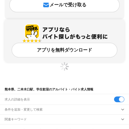
メールで受け取る
アプリを無料ダウンロード
熊本県、二本木口駅、学生歓迎のアルバイト・バイト求人情報
求人の詳細を表示
条件を追加・変更して検索
市区町村を追加・変更
関連キーワード
完全在宅ワーク 全国
シール貼り 在宅
現在地周辺
ガチャガチャ
犬カフェ
熊本県