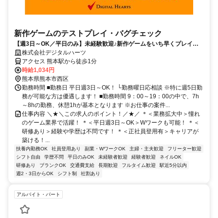
新作ゲームのテストプレイ・バグチェック
【週3日～OK／平日のみ】未経験歓迎♪新作ゲームをいち早くプレイ！
駅チカオフィス＆交通費支給有！
株式会社デジタルハーツ
アクセス 熊本駅から徒歩1分
時給1,034円
熊本県熊本市西区
勤務時間 ■勤務日 平日週3日～OK！ └勤務曜日応相談 ※特に週5日勤
務が可能な方は優遇します！ ■勤務時間 9：00～19：00の中で、7h
～8hの勤務、休憩1hが基本となります ※お仕事の案件...
仕事内容 ＼★＼この求人のポイント！／★／ ＊＜業務拡大中＞憧れ
のゲーム業界で活躍！ ＊＜平日週3日～OK＞Wワークも可能！ ＊＜
研修あり＞経験や学歴は不問です！ ＊＜正社員登用有＞キャリアが
築ける！...
扶養内勤務OK
社員登用あり
副業・WワークOK
主婦・主夫歓迎
フリーター歓迎
シフト自由
学歴不問
平日のみOK
未経験者歓迎
経験者歓迎
ネイルOK
研修あり
ブランクOK
交通費支給
長期歓迎
フルタイム歓迎
駅近5分以内
週2・3日からOK
シフト制
社割あり
アルバイト・パート