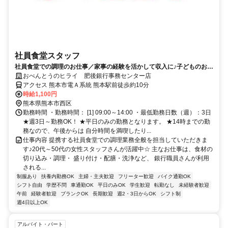
社員食堂スタッフ
社員食堂での調理のお仕事／家事の経験を活かして収入に♪子どものお迎
えに合わせて働きたい方にも◎
おべんとうのヒライ 肥後銀行事務センター店
アクセス 熊本市電Ａ系統 熊本駅前徒歩約10分
時給1,100円
熊本県熊本市西区
勤務時間 ・勤務時間： [1] 09:00～14:00 ・最低勤務日数（週）：3日
★週3日～勤務OK！ ★平日のみの勤務となります。 ★14時までの勤
務なので、午後からは 自分時間を満喫したり...
仕事内容 提携する社員食堂での調理業務全般を担当していただきま
す♪20代～50代の女性スタッフさんが活躍中☆ 主なお仕事は、食材の
切り込み・調理・ 盛り付け・配膳・洗浄など、 銀行職員さんが利用
される...
制服あり
扶養内勤務OK
主婦・主夫歓迎
フリーター歓迎
バイク通勤OK
シフト自由
学歴不問
車通勤OK
平日のみOK
学生歓迎
転勤なし
未経験者歓迎
午前
経験者歓迎
ブランクOK
長期歓迎
週2・3日からOK
シフト制
週4日以上OK
アルバイト・パート