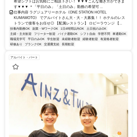
希望シフトはお気軽にご相談下さい！ ▼▼▼こんな働き方ができま
す▼▼▼ ＊「平日のみ」「土日のみ」勤務の希望可 ...
仕事内容 ラグジュアリーホテル《ONE STATION HOTEL
KUMAMOTO》 でアルバイトさん大・大・大募集！！ ホテルのレス
トランで接客をお任せ◎ 【配属レストラン】 ロビーラウンジ 【...
扶養内勤務OK
副業・WワークOK
1日4時間以内OK
土日祝のみOK
主婦・主夫歓迎
フリーター歓迎
バイク通勤OK
シフト自由
学歴不問
車通勤OK
職場見学可
平日のみOK
学生歓迎
未経験者歓迎
経験者歓迎
有資格者歓迎
研修あり
ブランクOK
交通費支給
長期歓迎
アルバイト・パート