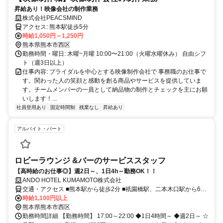
昇給あり！映像会社の制作業務
株式会社PEACSMIND
アクセス: 熊本駅徒歩5分
時給1,050円～1,250円
熊本県熊本市西区
勤務時間・曜日: 木曜~月曜 10:00〜21:00（火曜水曜休み） 自由シフ
ト（週3日以上）
仕事内容: ブライダルを中心とする映像制作会社で 事務職のお仕事で
す。関わった人の笑顔と感動を創る商品やサービスを提供していま
す。チームメンバーの一員として納品物の制作とチェックを主にお願
いします！...
社員登用あり
固定時間制
残業なし
昇給あり
アルバイト・パート
ロビーラウンジ &バーのサービススタッフ
【高時給のお仕事◎】週2日～、1日4h～勤務OK！！
ANDO HOTEL KUMAMOTO株式会社
交通・アクセス ■熊本駅から徒歩2分 ■祇園橋駅、二本木口駅から6分
■田崎橋駅から徒歩9分 ★交通費・ガソリン代支給
時給1,100円以上
熊本県熊本市西区
勤務時間詳細 【勤務時間】 17:00～22:00 ◆1日4時間～ ◆週2日～ ☆