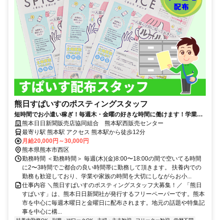
熊日すぱいすのポスティングスタッフ
短時間でお小遣い稼ぎ！毎週⽊・⾦曜の好きな時間に働けます！学業や
家事との両立やWワークも歓迎
熊本日日新聞販売店協同組合 熊本駅西販売センター
最寄り駅 熊本駅 アクセス 熊本駅から徒歩12分
月給20,000円～30,000円
熊本県熊本市西区
勤務時間 ＜勤務時間＞ 毎週(木)(金)8:00〜18:00の間で空いてる時間
に2〜3時間でご都合の良い時間帯に勤務して頂きます。 扶養内での
勤務も歓迎しており、学業や家族の時間を大切にしながらお小...
仕事内容 ＼熊日すぱいすのポスティングスタッフ大募集！／ 「熊日
すぱいす」は、熊本日日新聞社が発行するフリーペーパーです。熊本
市を中心に毎週木曜日と金曜日に配布されます。地元の話題や特集記
事を中心に構...