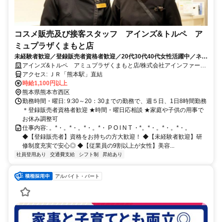
コスメ販売及び接客スタッフ アインズ&トルペ ア
ミュプラザくまもと店
未経験者歓迎／登録販売者資格者歓迎／20代30代40代女性活躍中／ネイ
ルOK／社割あり／交通費支給／駅チカ
アインズ&トルペ アミュプラザくまもと店/株式会社アインファーマ
シーズ
アクセス: ＪＲ「熊本駅」直結
時給1,100円以上
熊本県熊本市西区
勤務時間・曜日: 9:30～20：30までの勤務で、週５日、1日8時間勤務
＊登録販売者資格者歓迎 ★時間・曜日応相談 ★家庭や子供の用事で
お休み調整可
仕事内容: 。*・。*・。*・。*・ P O I N T ・*。*・。*・。*・。
◆【登録販売者】資格をお持ちの方大歓迎！ ◆【未経験者歓迎】研
修制度充実で安心◎ ◆【従業員の9割以上が女性】美容...
社員登用あり
交通費支給
シフト制
昇給あり
アルバイト・パート