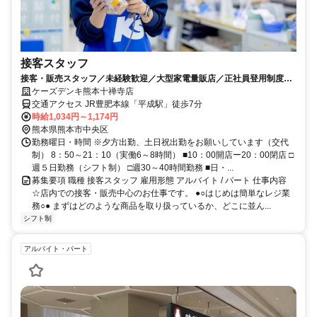
接客スタッフ
接客・販売スタッフ／未経験歓迎／大型家電量販店／正社員登用制度あ
り／社割あり
ケーズデンキ熊本十禅寺店
交通アクセス JR豊肥本線「平成駅」徒歩7分
時給1,034円～1,174円
熊本県熊本市中央区
勤務曜日・時間 ※夕方出勤、土日祝出勤をお願いしています（交代
制） 8：50～21：10（実働6～8時間） ■10：00開店ー20：00閉店 □
週５日勤務（シフト制） □週30～40時間勤務 ■日・...
募集要項 職種 接客スタッフ 雇用形態 アルバイト / パート 仕事内容
☆店内での接客・販売中心のお仕事です。 ●○はじめは簡単なレジ業
務○● まずはどのような商品を取り扱っているか、どこに並ん...
シフト制
アルバイト・パート