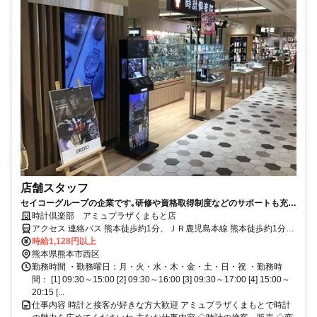
店舗スタッフ
セイコーグループの企業です｡研修や資格取得制度などのサポートも充実
で安心です。
時計倶楽部 アミュプラザくまもと店
アクセス 連絡バス 熊本徒歩約1分、ＪＲ鹿児島本線 熊本徒歩約1分、
熊本市電Ａ系統 熊本駅前徒歩約2分 ＪＲ熊本駅ビル内
時給1,128円以上
熊本県熊本市西区
勤務時間 ・勤務曜日：月・火・水・木・金・土・日・祝 ・勤務時
間： [1] 09:30～15:00 [2] 09:30～16:00 [3] 09:30～17:00 [4] 15:00～
20:15 [...
仕事内容 時計と接客が好きな方大歓迎 アミュプラザくまもとで時計