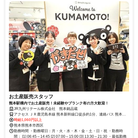
お土産販売スタッフ
熊本駅構内でお土産販売！未経験やブランク有の方大歓迎！
JR九州リテール株式会社 熊本銘品蔵
アクセス ＪＲ鹿児島本線 熊本新幹線口徒歩約1分、連絡バス 熊本徒
歩約2分
時給1,060円以上
熊本県熊本市西区
勤務時間 ・勤務曜日：月・火・水・木・金・土・日・祝 ・勤務時
間： [1] 06:45～14:45 [2] 07:00～15:00 [3] 13:30～21:30 ・最低勤務