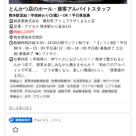
とんかつ店のホール・接客アルバイトスタッフ
熊本駅直結！学校終わり◎/週2～OK！平日夜急募
林産業株式会社 勝烈亭 アミュプラザくまもと店
交通・アクセス 熊本駅から徒歩1分
時給1,100円
熊本県熊本市西区
勤務時間詳細 9:30～18:00の間でシフト制です。 *【シフト例】* 平日
朝/ 9：30～15：00 平日昼/ 12：00～18：00 平日夜/ 募集終了 土日
祝/ 募集終了 *■シフトサイ...
仕事内容 ＼学校帰り・Wワークにもぴったり！／ 熊本で愛されると
んかつ店で、 接客を楽しみながら働きませんか？ 「初めてのアルバ
イトで不安…」 「どうせ働くなら、楽しい職場がいい」 「授業後や
土日に...
制服あり
業界未経験者歓迎
扶養内勤務OK
社員登用あり
副業・WワークOK
1日4時間以内OK
土日祝のみOK
主婦・主夫歓迎
フリーター歓迎
シフト自由
学歴不問
平日のみOK
学生歓迎
経験不問
未経験者歓迎
午前
経験者歓迎
研修あり
夕方
ブランクOK
同じ企業の求人
アルバイト・パート