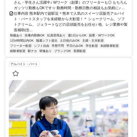
さん・学生さん活躍中♪ Wワーク（副業）のフリーターも◎ もちろん
ガッツリ勤務もOKです☆ 勤務時間・勤務日数の相談もお気軽に♪ ...
仕事内容 熊本駅内で超駅近＊熊本で人気のスイーツ店販売アルバイ
ト・パートスタッフを未経験から大歓迎！＊ シュークリーム、ソフ
トクリーム、 ジェラートなどの店頭販売をお任せ♪ 他、レジ業務や製
造補助(生...
制服あり
扶養内勤務OK
社員登用あり
週1日からOK
副業・WワークOK
1日4時間以内OK
隔週シフト提出
土日祝のみOK
主婦・主夫歓迎
フリーター歓迎
シフト自由
学歴不問
平日のみOK
学生歓迎
未経験者歓迎
経験者歓迎
駅ナカ
研修あり
ブランクOK
長期歓迎
アルバイト・パート