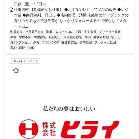
日数（週）：3日 シ...
仕事内容 【具体的なお仕事】 ◆お土産や駅弁、特産品の販売 ◆レジ
作業 ◆商品陳列、品出し ◆店内整理、清掃 未経験の方、ブランクの
有りの方でも最初は先輩が しっかりフォローするので安心してスタ
ート出...
制服あり
社員登用あり
副業・WワークOK
主婦・主夫歓迎
フリーター歓迎
早朝
学歴不問
学生歓迎
転勤なし
未経験者歓迎
午前
経験者歓迎
駅ナカ
月1シフト提出
夕方
ブランクOK
交通費支給
長期歓迎
フルタイム歓迎
週2・3日からOK
アルバイト・パート