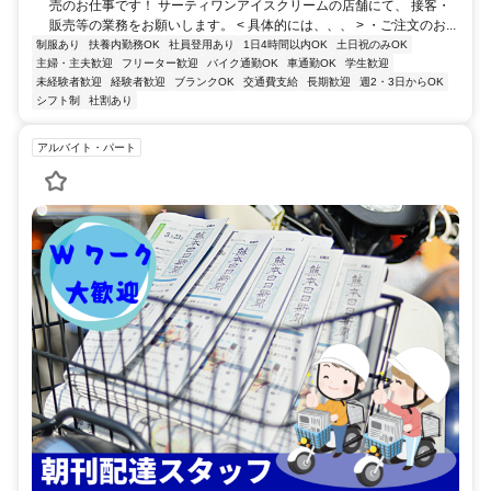
売のお仕事です！ サーティワンアイスクリームの店舗にて、 接客・
販売等の業務をお願いします。 < 具体的には、、、 > ・ご注文のお...
制服あり
扶養内勤務OK
社員登用あり
1日4時間以内OK
土日祝のみOK
主婦・主夫歓迎
フリーター歓迎
バイク通勤OK
車通勤OK
学生歓迎
未経験者歓迎
経験者歓迎
ブランクOK
交通費支給
長期歓迎
週2・3日からOK
シフト制
社割あり
アルバイト・パート