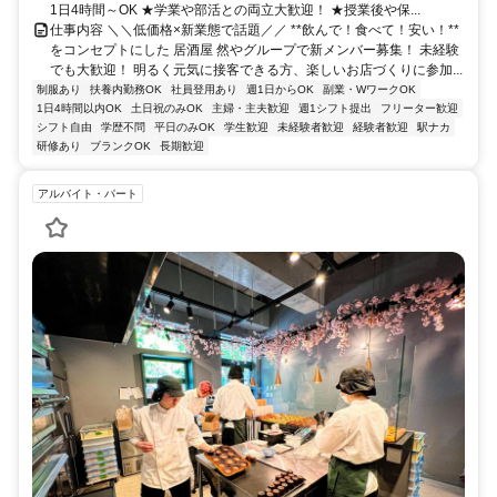
1日4時間～OK ★学業や部活との両立大歓迎！ ★授業後や保...
仕事内容 ＼＼低価格×新業態で話題／／ **飲んで！食べて！安い！**
をコンセプトにした 居酒屋 然やグループで新メンバー募集！ 未経験
でも大歓迎！ 明るく元気に接客できる方、楽しいお店づくりに参加...
制服あり
扶養内勤務OK
社員登用あり
週1日からOK
副業・WワークOK
1日4時間以内OK
土日祝のみOK
主婦・主夫歓迎
週1シフト提出
フリーター歓迎
シフト自由
学歴不問
平日のみOK
学生歓迎
未経験者歓迎
経験者歓迎
駅ナカ
研修あり
ブランクOK
長期歓迎
アルバイト・パート