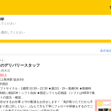
坂駅
してください
を選択してください
条件保
ート
トのデリバリースタッフ
上熊本店
0円以上
R上熊本駅 徒歩3分
市西区
フトサイクル：1週間 10:30～22:30 ★週2日・2h～勤務OK ★勤務時
気軽に相談OK！シフト自由 ★固定シフトも応相談 《シフトはWEBで集
トの提出・確認...
お任せするお仕事 ピザの配達をお任せします！「免許取りたてだから不
まり道に詳しくない…｣なんて方も丁寧にフォローや研修もするのでご
い！出来立てのピザをツーリング気分でお届...