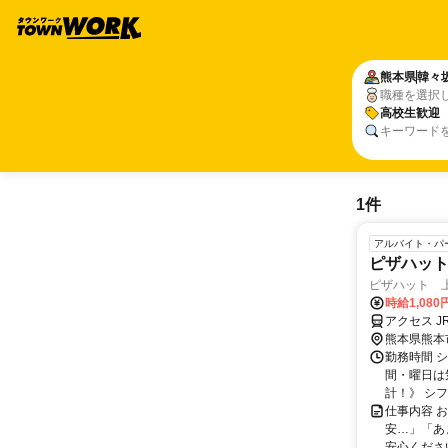
熊本県
韓々
職種を選択
高校生歓迎
キーワード
1件
アルバイト・パ
ピザハッ
ピザハット 
時給1,08
アクセス J
熊本県熊本
勤務時間 シ
間・曜日は
計！》 シフ
仕事内容 
安…」「あ
安心くださ