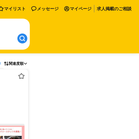
マイリスト
メッセージ
マイページ
求人掲載のご相談
存
関連度順