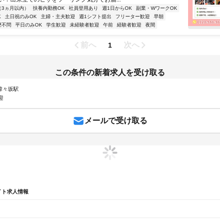
（3ヵ月以内）
扶養内勤務OK
社員登用あり
週1日からOK
副業・WワークOK
K
土日祝のみOK
主婦・主夫歓迎
週1シフト提出
フリーター歓迎
早朝
歴不問
平日のみOK
学生歓迎
未経験者歓迎
午前
経験者歓迎
夜間
前へ
次へ
1
この条件の新着求人を受け取る
 韓々坂駅
迎
メールで受け取る
イト求人情報