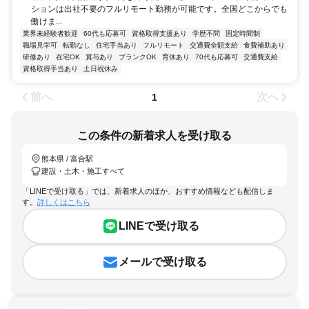
ションは出社不要のフルリモート勤務が可能です。全国どこからでも
働けま...
業界未経験者歓迎
60代も応募可
資格取得支援あり
学歴不問
固定時間制
職場見学可
転勤なし
住宅手当あり
フルリモート
交通費全額支給
食費補助あり
研修あり
在宅OK
賞与あり
ブランクOK
育休あり
70代も応募可
交通費支給
資格取得手当あり
土日祝休み
前へ
次へ
1
この条件の新着求人を受け取る
熊本県 / 富合駅
建設・土木・施工すべて
「LINEで受け取る」では、新着求人のほか、おすすめ情報なども配信しま
す。
詳しくはこちら
LINEで受け取る
メールで受け取る