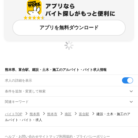
アプリを無料ダウンロード
熊本県、富合駅、建設・土木・施工のアルバイト・バイト求人情報
求人の詳細を表示
条件を追加・変更して検索
市区町村を追加・変更
関連キーワード
完全在宅ワーク 全国
シール貼り 在宅
現在地周辺
ガチャガチャ
犬カフェ
熊本県
駅を追加・変更
バイトTOP
熊本県
熊本市
南区
富合駅
建設・土木・施工のア
熊本県
すべて
ルバイト・バイト・求人
熊本市
すべて
職種を追加・変更
JR鹿児島本線(博多～八代)
中央区
東区
西区
南区
北区
荒尾駅
南荒尾駅
長洲駅
大野下駅
玉名駅
肥後伊倉駅
木葉駅
田原坂駅
植木駅
西里駅
飲食・フードサービス
八代市
人吉市
荒尾市
水俣市
玉名市
山鹿市
菊池市
宇土市
上天草市
宇城市
阿蘇市
特徴を追加・変更
崇城大学前駅
上熊本駅
熊本駅
西熊本駅
川尻駅
富合駅
宇土駅
松橋駅
小川駅
有佐駅
飲食・フードサービス
すべて
ヘルプ・お問い合わせ
サイトマップ
利用規約・プライバシーポリシー