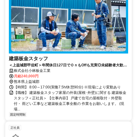
建築板金スタッフ
＜上益城郡甲佐町＞年間休日127日でＯｎもOffも充実◎未経験者大歓
迎!!
株式会社小林板金工業
月給240,000円
熊本県上益城郡
【時間】 8:00～17:00(実働7.5h/休憩90分) ※現場により変動あり
【職種】 建築板金スタッフ家屋の外装(屋根･外壁)に関する 建築板金
スタッフ＜正社員＞ 【仕事内容】 戸建て住宅の屋根取付・外壁取
付・ 雨どい工事など建築板金工事全般の 作業をお願いします。 (現
場...
固定時間制
正社員