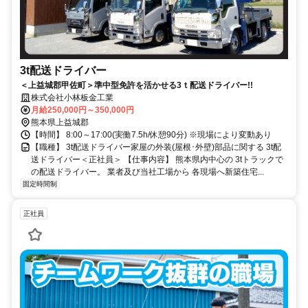
3t配送ドライバー
＜上益城郡甲佐町＞準中型免許を活かせる3ｔ配送ドライバー!!
株式会社小林板金工業
月給250,000円～350,000円
熊本県上益城郡
【時間】 8:00～17:00(実働7.5h/休憩90分) ※現場により変動あり
【職種】 3t配送ドライバー家屋の外装(屋根･外壁)部品に関する 3t配
送ドライバー＜正社員＞ 【仕事内容】 熊本県内中心の 3tトラックで
の配送ドライバー。 業者及び当社工場から 各現場へ新築住宅...
固定時間制
正社員