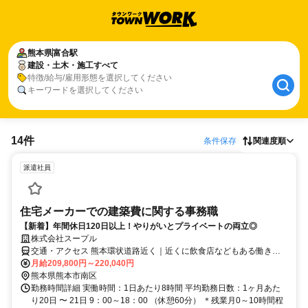
熊本県
富合駅
建設・土木・施工すべて
特徴/給与/雇用形態を選択してください
キーワードを選択してください
14件
条件保存
関連度順
派遣社員
住宅メーカーでの建築費に関する事務職
【新着】年間休日120日以上！やりがいとプライベートの両立◎
株式会社スープル
交通・アクセス 熊本環状道路近く｜近くに飲食店などもある働きや
すい環境です
月給209,800円～220,040円
熊本県熊本市南区
勤務時間詳細 実働時間：1日あたり8時間 平均勤務日数：1ヶ月あた
り20日 〜 21日 9：00～18：00 （休憩60分） ＊残業月0～10時間程