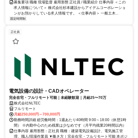
募集要項 職種 現場監督 雇用形態 正社員 / 職業紹介 仕事内容 ＜この
求人情報について＞ 株式会社杉本建設からアイデムコーポレーショ
ンがお預かりしている求人情報です。 ＜仕事内容＞ 一般土木...
固定時間制
正社員
電気設備の設計・CADオペレーター
完全在宅・フルリモート可能｜未経験歓迎｜月給25〜70万
株式会社NLTEC
フルリモート
月給250,000円～700,000円
勤務時間詳細 総労働時間：1週あたり40時間 9:00～18:00（休憩1時
間） ※内勤中心のため残業は少なめです（月平均残業20時間以内）
仕事内容 雇用形態：正社員 職種：建築電気設備設計、電気施工管
理、職人/現場作業員 ▼働き方｜完全在宅・フルリモート可能 本ポジ