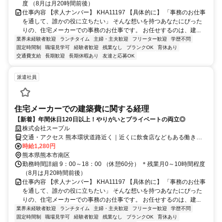
度 （8月は月20時間前後）
仕事内容 【求人ナンバー】 KHA11197 【具体的に】 「事務のお仕事
を通して、誰かの役に立ちたい」 そんな想いを持つあなたにぴった
りの、住宅メーカーでの事務のお仕事です。 お任せするのは、建...
業界未経験者歓迎
ランチタイム
主婦・主夫歓迎
フリーター歓迎
学歴不問
固定時間制
職場見学可
経験者歓迎
残業なし
ブランクOK
育休あり
交通費支給
長期歓迎
長期休暇あり
友達と応募OK
派遣社員
住宅メーカーでの建築費に関する経理
【新着】年間休日120日以上！やりがいとプライベートの両立◎
株式会社スープル
交通・アクセス 熊本環状道路近く｜近くに飲食店などもある働きや
すい環境です
時給1,280円
熊本県熊本市南区
勤務時間詳細 9：00～18：00 （休憩60分） ＊残業月0～10時間程度
（8月は月20時間前後）
仕事内容 【求人ナンバー】 KHA11197 【具体的に】 「事務のお仕事
を通して、誰かの役に立ちたい」 そんな想いを持つあなたにぴった
りの、住宅メーカーでの事務のお仕事です。 お任せするのは、建...
業界未経験者歓迎
ランチタイム
主婦・主夫歓迎
フリーター歓迎
学歴不問
固定時間制
職場見学可
経験者歓迎
残業なし
ブランクOK
育休あり