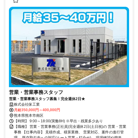
営業・営業事務スタッフ
営業・営業事務スタッフ募集！完全週休2日★
株式会社保工業
月給350,000円～400,000円
熊本県熊本市南区
【時間】 9:00～18:00(実働8H) ※早出・残業多少あり
【職種】 営業・営業事務(正社員)完全週休2日(土日祝)の 営業・営業
事務 【仕事内容】 見積作成、積算業務、 営業対応、案件の進行管
理、 既存取引先への対応(ルート営業・打合せ)、 現場確認や簡単...