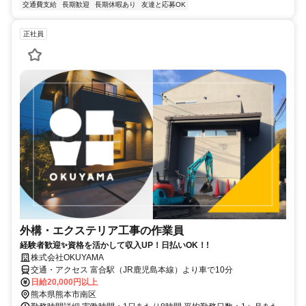
交通費支給
長期歓迎
長期休暇あり
友達と応募OK
正社員
外構・エクステリア工事の作業員
経験者歓迎✨資格を活かして収入UP！日払いOK！!
株式会社OKUYAMA
交通・アクセス 富合駅（JR鹿児島本線）より車で10分
日給20,000円以上
熊本県熊本市南区