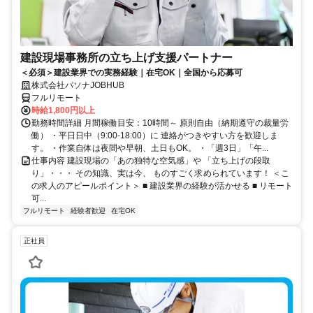
建設現場事務所の立ち上げ支援パートナー
＜必須＞建設業界での実務経験｜在宅OK｜全国から応募可
株式会社パソナJOBHUB
フルリモート
時給1,800円以上
勤務時間詳細 月間稼働目安：10時間～ 原則自由（納期遵守の裁量労
働） ・平日日中（9:00-18:00）に 連絡がつきやすい方を歓迎しま
す。 ・作業自体は夜間や早朝、土日もOK。 ・「週3日」「午...
仕事内容 建設現場の「あの独特な空気感」や 「立ち上げの段取
り」・・・ その知識、実は今、 ものすごく求められています！ ＜こ
の求人のアピールポイント＞ ■ 建設業界の経験が活かせる ■ リモート
可...
フルリモート
経験者歓迎
在宅OK
正社員