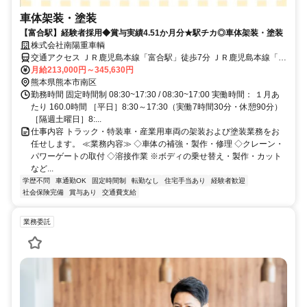
車体架装・塗装
【富合駅】経験者採用◆賞与実績4.51か月分★駅チカ◎車体架装・塗装
株式会社南陽重車輌
交通アクセス ＪＲ鹿児島本線「富合駅」徒歩7分 ＪＲ鹿児島本線「宇
土駅」車5分 ＪＲ鹿児島本線「川尻駅」車12分 通勤方法：車OK ※無
月給213,000円～345,630円
料の駐車場あり
熊本県熊本市南区
勤務時間 固定時間制 08:30~17:30 / 08:30~17:00 実働時間： １月あ
たり 160.0時間 ［平日］8:30～17:30（実働7時間30分・休憩90分）
［隔週土曜日］8:...
仕事内容 トラック・特装車・産業用車両の架装および塗装業務をお
任せします。 ≪業務内容≫ ◇車体の補強・製作・修理 ◇クレーン・
パワーゲートの取付 ◇溶接作業 ※ボディの乗せ替え・製作・カット
など...
学歴不問
車通勤OK
固定時間制
転勤なし
住宅手当あり
経験者歓迎
社会保険完備
賞与あり
交通費支給
業務委託