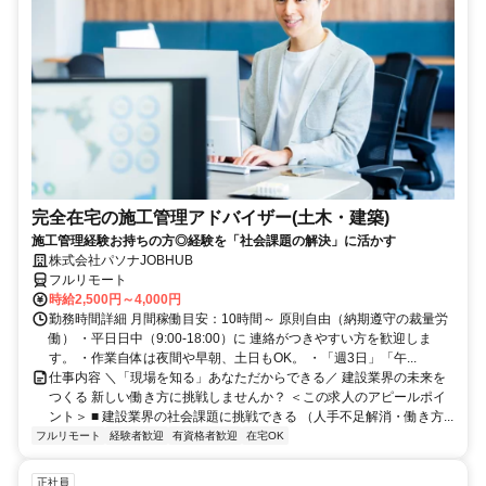
完全在宅の施工管理アドバイザー(土木・建築)
施工管理経験お持ちの方◎経験を「社会課題の解決」に活かす
株式会社パソナJOBHUB
フルリモート
時給2,500円～4,000円
勤務時間詳細 月間稼働目安：10時間～ 原則自由（納期遵守の裁量労
働） ・平日日中（9:00-18:00）に 連絡がつきやすい方を歓迎しま
す。 ・作業自体は夜間や早朝、土日もOK。 ・「週3日」「午...
仕事内容 ＼「現場を知る」あなただからできる／ 建設業界の未来を
つくる 新しい働き方に挑戦しませんか？ ＜この求人のアピールポイ
ント＞ ■ 建設業界の社会課題に挑戦できる （人手不足解消・働き方...
フルリモート
経験者歓迎
有資格者歓迎
在宅OK
正社員