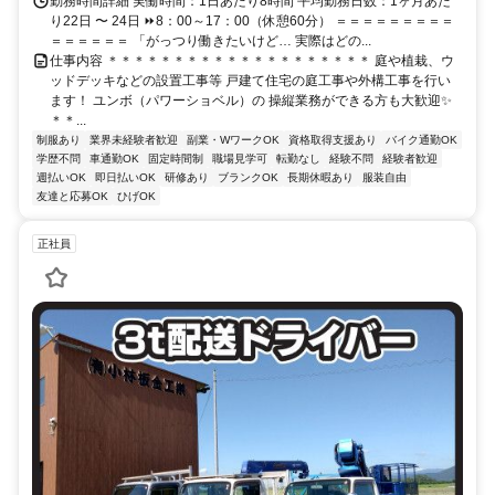
勤務時間詳細 実働時間：1日あたり8時間 平均勤務日数：1ヶ月あた
り22日 〜 24日 ⏩8：00～17：00（休憩60分） ＝＝＝＝＝＝＝＝＝
＝＝＝＝＝＝ 「がっつり働きたいけど… 実際はどの...
仕事内容 ＊＊＊＊＊＊＊＊＊＊＊＊＊＊＊＊＊＊＊＊ 庭や植栽、ウ
ッドデッキなどの設置工事等 戸建て住宅の庭工事や外構工事を行い
ます！ ユンボ（パワーショベル）の 操縦業務ができる方も大歓迎✨
＊＊...
制服あり
業界未経験者歓迎
副業・WワークOK
資格取得支援あり
バイク通勤OK
学歴不問
車通勤OK
固定時間制
職場見学可
転勤なし
経験不問
経験者歓迎
週払いOK
即日払いOK
研修あり
ブランクOK
長期休暇あり
服装自由
友達と応募OK
ひげOK
正社員