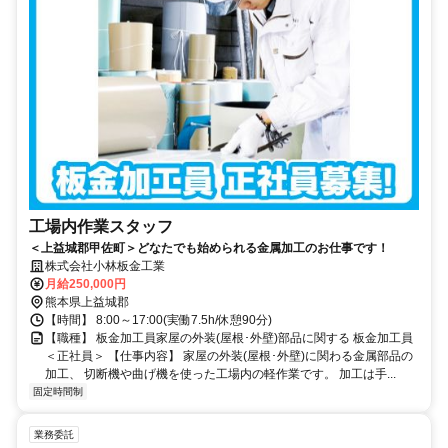
工場内作業スタッフ
＜上益城郡甲佐町＞どなたでも始められる金属加工のお仕事です！
株式会社小林板金工業
月給250,000円
熊本県上益城郡
【時間】 8:00～17:00(実働7.5h/休憩90分)
【職種】 板金加工員家屋の外装(屋根･外壁)部品に関する 板金加工員
＜正社員＞ 【仕事内容】 家屋の外装(屋根･外壁)に関わる金属部品の
加工、 切断機や曲げ機を使った工場内の軽作業です。 加工は手...
固定時間制
業務委託