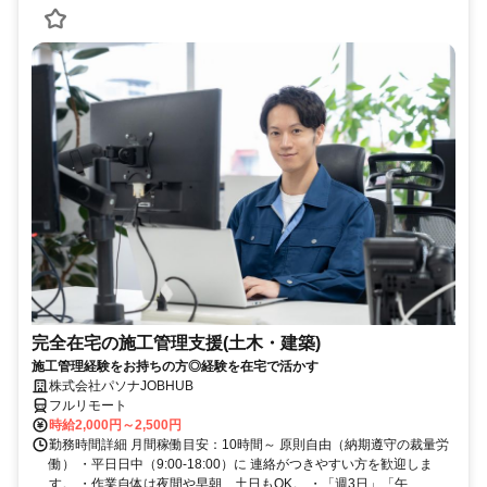
完全在宅の施工管理支援(土木・建築)
施工管理経験をお持ちの方◎経験を在宅で活かす
株式会社パソナJOBHUB
フルリモート
時給2,000円～2,500円
勤務時間詳細 月間稼働目安：10時間～ 原則自由（納期遵守の裁量労
働） ・平日日中（9:00-18:00）に 連絡がつきやすい方を歓迎しま
す。 ・作業自体は夜間や早朝、土日もOK。 ・「週3日」「午...