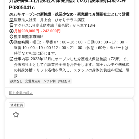
介護福祉士(介護老人保健施設での介護業務)日勤のみ
P0805041c
2023年オープンの新施設・残業少なめ・寮完備で介護福祉士として活躍
医療法人社団 井上会 ひかりテラス病院
アクセス: JR鹿児島本線「富合駅」から車で13分
月給208,000円～242,000円
熊本県熊本市南区
勤務時間・曜日: ・早番 07：00～16：00 ・日勤 08：30～17：30 ・
遅番 10：00～19：00 / 12：00～21：00 （休憩：60分）※パートは
時間など相談に応じます。
仕事内容: 2023年12月にオープンした介護老人保健施設（72床）で、
介護福祉士として介護業務全般をお任せします。電子カルテや機械式
の特殊浴槽・リフト浴槽を導入し、スタッフの身体的負担を軽減。隣
接...
残業なし
交通費支給
シフト制
昇給あり
同じ企業の求人
派遣社員