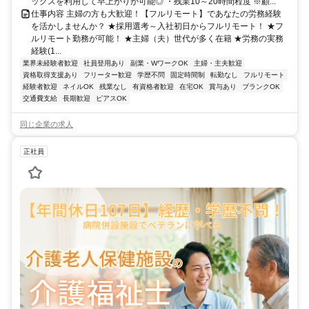
ックスを利用して早上がりが可能◎ ・残業10～20時間程度 ※顧...
仕事内容 主婦の方も大歓迎！【フルリモート】であなたの労務経験
を活かしませんか？ ★採用選考～入社初日からフルリモート！ ★フ
ルリモート勤務が可能！ ★主婦（夫）世代が多く在籍 ★労務の実務
経験(1...
業界未経験者歓迎
社員登用あり
副業・WワークOK
主婦・主夫歓迎
資格取得支援あり
フリーター歓迎
学歴不問
固定時間制
転勤なし
フルリモート
経験者歓迎
ネイルOK
残業なし
有資格者歓迎
在宅OK
賞与あり
ブランクOK
交通費支給
長期歓迎
ピアスOK
同じ企業の求人
正社員