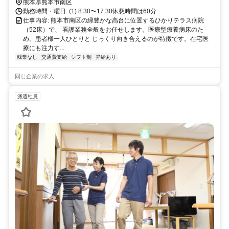
熊本県熊本市南区
勤務時間・曜日: (1) 8:30〜17:30休憩時間は60分
仕事内容: 熊本市南区の緑豊かな高台に位置するひかりテラス病院
（52床）で、 看護業務全般をお任せします。医療型療養病床のた
め、患者様一人ひとりと じっくり向き合えるのが特徴です。在宅医
療にも注力す...
残業なし
交通費支給
シフト制
昇給あり
同じ企業の求人
派遣社員