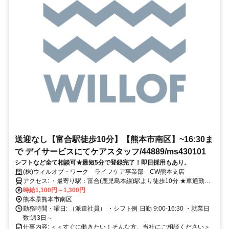
送迎なし【富合駅徒歩10分】【熊本市南区】~16:30ま
で デイサービスにてケアスタッフ/44889/ms430101
シフトなど全て相談可★最短5分で登録完了！即日採用もあり。
(株)ウィルオブ・ワーク ライフケア事業部 CW熊本支店
アクセス: ・最寄り駅：富合(鹿児島本線)駅より徒歩10分 ★車通勤可
能です！
時給1,100円～1,300円
熊本県熊本市南区
勤務時間・曜日: （派遣社員） ・シフト例 日勤 9:00-16:30 ・就業日
数:週3日～
仕事内容: ＜＜すぐに働きたい！そんな方、当社にご相談ください＞