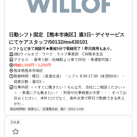
日勤シフト固定 【熊本市南区】週3日~ デイサービス
にてケアスタッフ/50132/ms430101
シフトなど全て相談可★最短5分で登録完了！即日採用もあり。
(株)ウィルオブ・ワーク ライフ事業部 CW熊本支店
アクセス: ・最寄り駅：松橋駅より車で20分 ・車通勤可能！
時給1,100円～1,250円
熊本県熊本市南区
勤務時間・曜日: （派遣社員） ・シフト 8:30-17:30（休憩60分） ・
就業日数：週3日～
仕事内容: ＜＜すぐに働きたい！そんな方、当社にご相談ください＞
＞ ・来週にでも働きたい！ ・対策や仕事検索が大変・・・ すべてお
任せください。 本件だけでなく、条件次第で即日で勤務できる求人
がた...
固定時間制
残業なし
交通費支給
週2・3日からOK
正社員