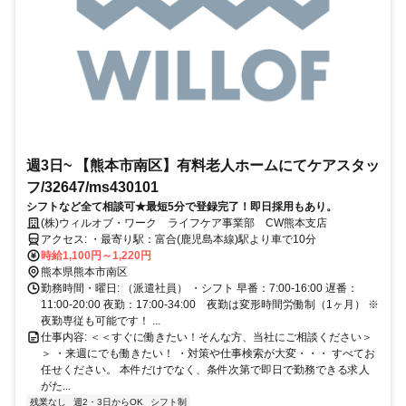
週3日~ 【熊本市南区】有料老人ホームにてケアスタッ
フ/32647/ms430101
シフトなど全て相談可★最短5分で登録完了！即日採用もあり。
(株)ウィルオブ・ワーク ライフケア事業部 CW熊本支店
アクセス: ・最寄り駅：富合(鹿児島本線)駅より車で10分
時給1,100円～1,220円
熊本県熊本市南区
勤務時間・曜日: （派遣社員） ・シフト 早番：7:00-16:00 遅番：
11:00-20:00 夜勤：17:00-34:00 夜勤は変形時間労働制（1ヶ月） ※
夜勤専従も可能です！ ...
仕事内容: ＜＜すぐに働きたい！そんな方、当社にご相談ください＞
＞ ・来週にでも働きたい！ ・対策や仕事検索が大変・・・ すべてお
任せください。 本件だけでなく、条件次第で即日で勤務できる求人
がた...
残業なし
週2・3日からOK
シフト制