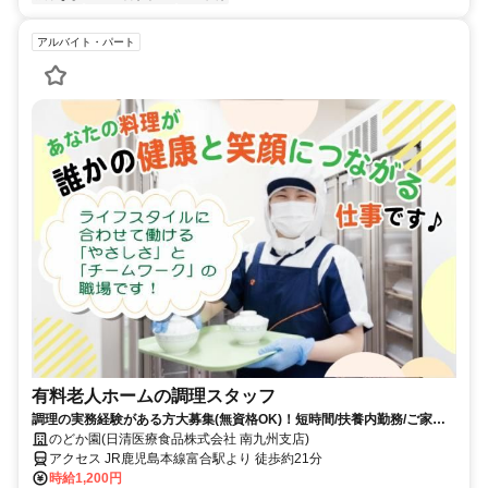
アルバイト・パート
有料老人ホームの調理スタッフ
調理の実務経験がある方大募集(無資格OK)！短時間/扶養内勤務/ご家庭
都合やお休みもしっかり考慮
のどか園(日清医療食品株式会社 南九州支店)
アクセス JR鹿児島本線富合駅より 徒歩約21分
時給1,200円