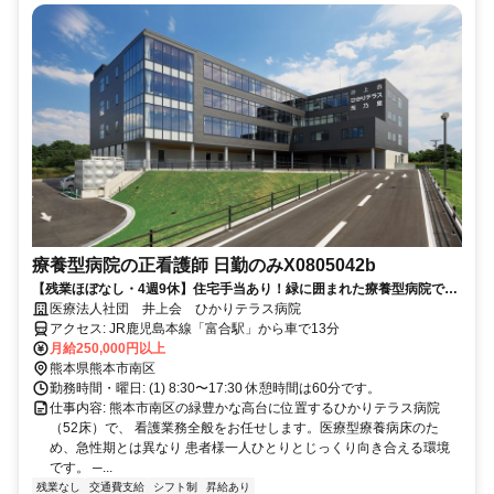
療養型病院の正看護師 日勤のみX0805042b
【残業ほぼなし・4週9休】住宅手当あり！緑に囲まれた療養型病院でゆ
とりを持って働ける正看護師
医療法人社団 井上会 ひかりテラス病院
アクセス: JR鹿児島本線「富合駅」から車で13分
月給250,000円以上
熊本県熊本市南区
勤務時間・曜日: (1) 8:30〜17:30 休憩時間は60分です。
仕事内容: 熊本市南区の緑豊かな高台に位置するひかりテラス病院
（52床）で、 看護業務全般をお任せします。医療型療養病床のた
め、急性期とは異なり 患者様一人ひとりとじっくり向き合える環境
です。 ─...
残業なし
交通費支給
シフト制
昇給あり