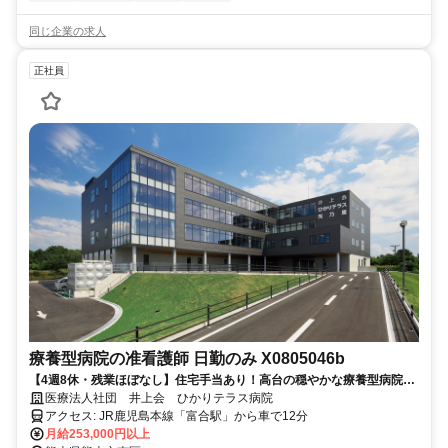
同じ企業の求人
正社員
療養型病院の准看護師 日勤のみ X0805046b
【4週8休・残業ほぼなし】住宅手当あり！高台の穏やかな療養型病院で
活躍できる准看護師
医療法人社団 井上会 ひかりテラス病院
アクセス: JR鹿児島本線「富合駅」から車で12分
月給253,000円以上