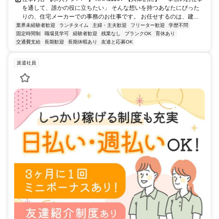
を通して、誰かの役に立ちたい」 そんな想いを持つあなたにぴった
りの、住宅メーカーでの事務のお仕事です。 お任せするのは、建...
業界未経験者歓迎
ランチタイム
主婦・主夫歓迎
フリーター歓迎
学歴不問
固定時間制
職場見学可
経験者歓迎
残業なし
ブランクOK
育休あり
交通費支給
長期歓迎
長期休暇あり
友達と応募OK
派遣社員