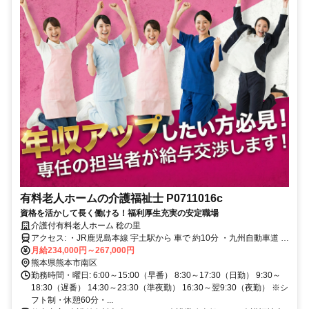
有料老人ホームの介護福祉士 P0711016c
資格を活かして長く働ける！福利厚生充実の安定職場
介護付有料老人ホーム 稔の里
アクセス: ・JR鹿児島本線 宇土駅から 車で 約10分 ・九州自動車道 御
船ICから 車で 約13分 ・九州自動車道 松橋ICから 車で 約13分 ・熊本
月給234,000円～267,000円
バス城南線 六田バス停 徒歩 約1分
熊本県熊本市南区
勤務時間・曜日: 6:00～15:00（早番） 8:30～17:30（日勤） 9:30～
18:30（遅番） 14:30～23:30（準夜勤） 16:30～翌9:30（夜勤） ※シ
フト制・休憩60分・...