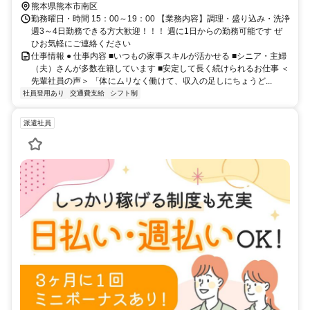
熊本県熊本市南区
勤務曜日・時間 15：00～19：00 【業務内容】調理・盛り込み・洗浄
週3～4日勤務できる方大歓迎！！！ 週に1日からの勤務可能です ぜ
ひお気軽にご連絡ください
仕事情報 ● 仕事内容 ■いつもの家事スキルが活かせる ■シニア・主婦
（夫）さんが多数在籍しています ■安定して長く続けられるお仕事 ＜
先輩社員の声＞ 「体にムリなく働けて、収入の足しにちょうど...
社員登用あり
交通費支給
シフト制
派遣社員