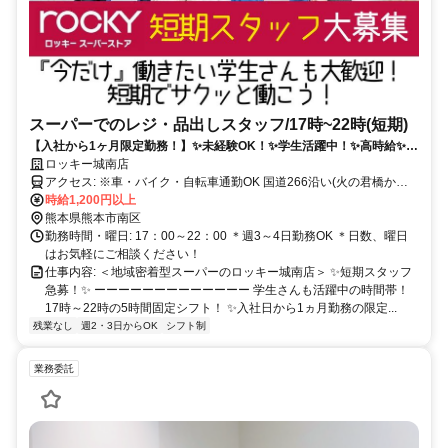
スーパーでのレジ・品出しスタッフ/17時~22時(短期)
【入社から1ヶ月限定勤務！】✨未経験OK！✨学生活躍中！✨高時給✨週
3～4日程度✨バイク・自転車通勤OK
ロッキー城南店
アクセス: ※車・バイク・自転車通勤OK 国道266沿い(火の君橋から
車ですぐ）
時給1,200円以上
熊本県熊本市南区
勤務時間・曜日: 17：00～22：00 ＊週3～4日勤務OK ＊日数、曜日
はお気軽にご相談ください！
仕事内容: ＜地域密着型スーパーのロッキー城南店＞ ✨短期スタッフ
急募！✨ ーーーーーーーーーーーーー 学生さんも活躍中の時間帯！
17時～22時の5時間固定シフト！ ✨入社日から1ヵ月勤務の限定...
残業なし
週2・3日からOK
シフト制
業務委託