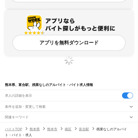
アプリを無料ダウンロード
熊本県、富合駅、残業なしのアルバイト・バイト求人情報
求人の詳細を表示
条件を追加・変更して検索
市区町村を追加・変更
関連キーワード
完全在宅ワーク 全国
シール貼り 在宅
現在地周辺
ガチャガチャ
犬カフェ
熊本県
駅を追加・変更
バイトTOP
熊本県
熊本市
南区
富合駅
残業なしのアルバイ
熊本県
すべて
ト・バイト・求人
熊本市
すべて
職種を追加・変更