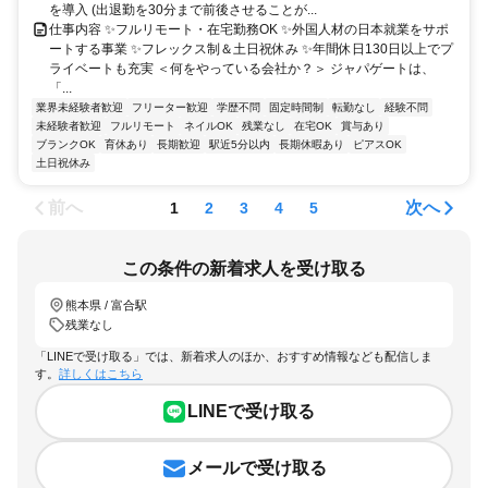
を導入 (出退勤を30分まで前後させることが...
仕事内容 ✨フルリモート・在宅勤務OK ✨外国人材の日本就業をサポ
ートする事業 ✨フレックス制＆土日祝休み ✨年間休日130日以上でプ
ライベートも充実 ＜何をやっている会社か？＞ ジャパゲートは、
「...
業界未経験者歓迎
フリーター歓迎
学歴不問
固定時間制
転勤なし
経験不問
未経験者歓迎
フルリモート
ネイルOK
残業なし
在宅OK
賞与あり
ブランクOK
育休あり
長期歓迎
駅近5分以内
長期休暇あり
ピアスOK
土日祝休み
前へ
次へ
1
2
3
4
5
この条件の新着求人を受け取る
熊本県 / 富合駅
残業なし
「LINEで受け取る」では、新着求人のほか、おすすめ情報なども配信しま
す。
詳しくはこちら
LINEで受け取る
メールで受け取る