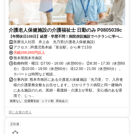
介護老人保健施設の介護福祉士 日勤のみ P0805039c
【年間休日108日】経歴・学歴不問！病院併設施設でベテランに学べる
介護福祉士
医療法人社団 井上会 光乃里(介護老人保健施設)
アクセス: JR鹿児島本線「富合駅」から車で13分
月給208,000円以上
熊本県熊本市南区
勤務時間・曜日: ➀7:00－16:00（休憩60分） ②8:30－17:30（休憩60
分） ③10:00－19:00（休憩60分） ④12:00－21:00（休憩60分） 。
※パートは時間など相談...
仕事内容: 熊本市南区にある介護老人保健施設「光乃里」で、入所者
様の介護業務全般をお任せします。 ひかりテラス病院と同一建物内
にある施設のため、医師・看護師・介護士が常駐。 安心感のある環
境で、じっ...
残業なし
交通費支給
シフト制
昇給あり
同じ企業の求人
正社員