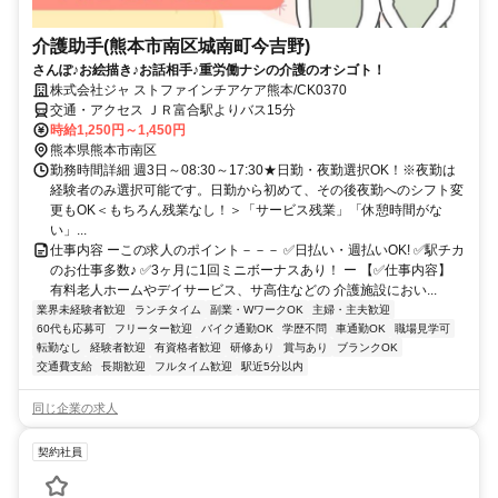
介護助手(熊本市南区城南町今吉野)
さんぽ♪お絵描き♪お話相手♪重労働ナシの介護のオシゴト！
株式会社ジャ ストファインチアケア熊本/CK0370
交通・アクセス ＪＲ富合駅よりバス15分
時給1,250円～1,450円
熊本県熊本市南区
勤務時間詳細 週3日～08:30～17:30★日勤・夜勤選択OK！※夜勤は
経験者のみ選択可能です。日勤から初めて、その後夜勤へのシフト変
更もOK＜もちろん残業なし！＞「サービス残業」「休憩時間がな
い」...
仕事内容 ーこの求人のポイント－－－ ✅日払い・週払いOK! ✅駅チカ
のお仕事多数♪ ✅3ヶ月に1回ミニボーナスあり！ ー 【✅仕事内容】
有料老人ホームやデイサービス、サ高住などの 介護施設におい...
業界未経験者歓迎
ランチタイム
副業・WワークOK
主婦・主夫歓迎
60代も応募可
フリーター歓迎
バイク通勤OK
学歴不問
車通勤OK
職場見学可
転勤なし
経験者歓迎
有資格者歓迎
研修あり
賞与あり
ブランクOK
交通費支給
長期歓迎
フルタイム歓迎
駅近5分以内
同じ企業の求人
契約社員