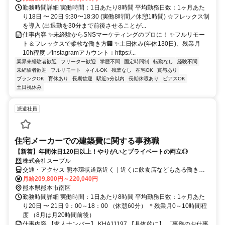
勤務時間詳細 実働時間：1日あたり8時間 平均勤務日数：1ヶ月あた
り18日 〜 20日 9:30〜18:30 (実働8時間／休憩1時間) ☆フレックス制
を導入 (出退勤を30分まで前後させることが...
仕事内容 ✨未経験からSNSマーケティングのプロに！ ✨フルリモー
ト＆フレックスで柔軟な働き方🏢 ✨土日休み(年休130日)、残業月
10h程度 ✅Instagramアカウント ↓ https:/...
業界未経験者歓迎
フリーター歓迎
学歴不問
固定時間制
転勤なし
経験不問
未経験者歓迎
フルリモート
ネイルOK
残業なし
在宅OK
賞与あり
ブランクOK
育休あり
長期歓迎
駅近5分以内
長期休暇あり
ピアスOK
土日祝休み
派遣社員
住宅メーカーでの建築費に関する事務職
【新着】年間休日120日以上！やりがいとプライベートの両立◎
株式会社スープル
交通・アクセス 熊本環状道路近く｜近くに飲食店などもある働きや
すい環境です
月給209,800円～220,040円
熊本県熊本市南区
勤務時間詳細 実働時間：1日あたり8時間 平均勤務日数：1ヶ月あた
り20日 〜 21日 9：00～18：00 （休憩60分） ＊残業月0～10時間程
度 （8月は月20時間前後）
仕事内容 【求人ナンバー】 KHA11197 【具体的に】 「事務のお仕事