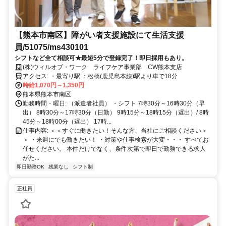
【熊本市南区】障がい者支援施設にて生活支援
員/51075/ms430101
シフトなど全て相談可★最短5分で登録完了！即日採用もあり。
(株)ウィルオブ・ワーク ライフケア事業部 CW熊本支店
アクセス: ・最寄り駅:：松橋(鹿児島本線)駅より車で18分
時給1,070円～1,350円
熊本県熊本市南区
勤務時間・曜日: （派遣者社員） ・シフト 7時30分～16時30分（早
出） 8時30分～17時30分（日勤） 9時15分～18時15分（遅出）/ 8時
45分～18時00分（遅出） 17時...
仕事内容: ＜＜すぐに働きたい！そんな方、当社にご相談ください＞
＞ ・来週にでも働きたい！ ・対策や仕事検索が大変・・・ すべてお
任せください。 本件だけでなく、条件次第で即日で勤務できる求人
がた...
即日勤務OK
残業なし
シフト制
正社員