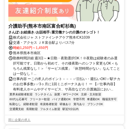
介護助手(熊本市南区富合町杉島)
さんぽ♪お絵描き♪お話相手♪重労働ナシの介護のオシゴト！
株式会社ジャ ストファインチアケア熊本/CK1039
交通・アクセス ＪＲ富合駅よりバス7分
時給1,250円～1,450円
熊本県熊本市南区
勤務時間詳細 週3日～★日勤・夜勤選択OK！※夜勤は経験者のみ選
択可能です。日勤から初めて、その後夜勤へのシフト変更もOK＜も
ちろん残業なし！＞「サービス残業」「休憩時間がない」なんてこと
は一切なし！...
仕事内容 ーこの求人のポイント－－－ ✅日払い・週払いOK! ✅駅チカ
のお仕事多数♪ ✅3ヶ月に1回ミニボーナスあり！ ー 【✅仕事内容】
有料老人ホームやデイサービス、サ高住などの 介護施設におい...
業界未経験者歓迎
ランチタイム
副業・WワークOK
主婦・主夫歓迎
60代も応募可
フリーター歓迎
バイク通勤OK
学歴不問
車通勤OK
職場見学可
転勤なし
経験者歓迎
有資格者歓迎
研修あり
賞与あり
ブランクOK
交通費支給
長期歓迎
フルタイム歓迎
駅近5分以内
同じ企業の求人