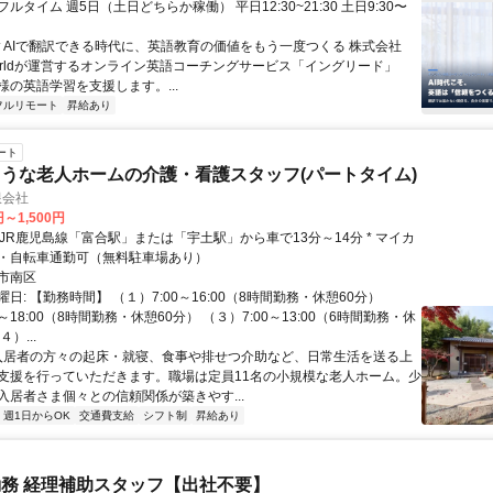
円 フルタイム 週5日（土日どちらか稼働） 平日12:30~21:30 土日9:30〜
 ▼AIで翻訳できる時代に、英語教育の価値をもう一度つくる 株式会社
 Worldが運営するオンライン英語コーチングサービス「イングリード」
様の英語学習を支援します。...
フルリモート
昇給あり
ート
うな老人ホームの介護・看護スタッフ(パートタイム)
限会社
円～1,500円
・自転車通勤可（無料駐車場あり）
市南区
日: 【勤務時間】 （１）7:00～16:00（8時間勤務・休憩60分）
0～18:00（8時間勤務・休憩60分） （３）7:00～13:00（6時間勤務・休
）...
 入居者の方々の起床・就寝、食事や排せつ介助など、日常生活を送る上
支援を行っていただきます。職場は定員11名の小規模な老人ホーム。少
入居者さま個々との信頼関係が築きやす...
週1日からOK
交通費支給
シフト制
昇給あり
務 経理補助スタッフ【出社不要】