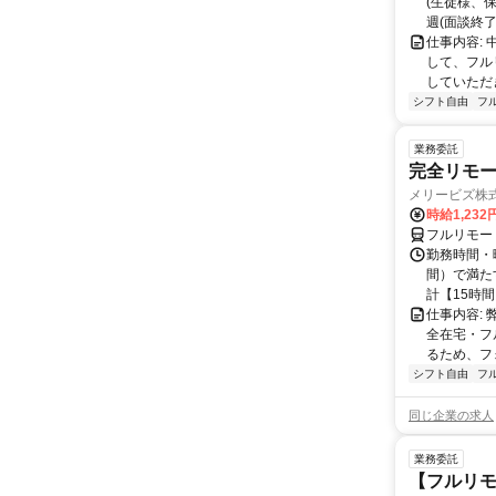
(生徒様、
週(面談終了
仕事内容:
して、フル
していただ
シフト自由
フ
業務委託
完全リモー
メリービズ株
時給1,23
フルリモー
勤務時間・曜
間）で満たす
計【15時間】
仕事内容:
全在宅・フ
るため、フ
シフト自由
フ
同じ企業の求人
業務委託
【フルリモ