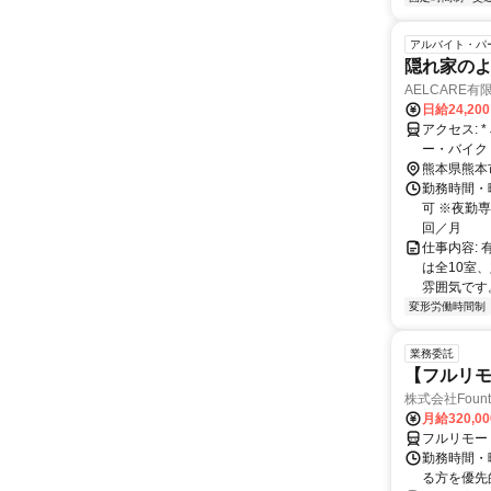
アルバイト・パ
隠れ家の
AELCARE有
日給24,20
アクセス: * JR鹿児島線「富合駅」または「宇土駅」から車で13分～14分 * マイカ
ー・バイク
熊本県熊本
勤務時間・曜
可 ※夜勤専
回／月
仕事内容:
は全10室
雰囲気です。
変形労働時間制
業務委託
【フルリモ
株式会社Fount
月給320,0
フルリモー
勤務時間・
る方を優先