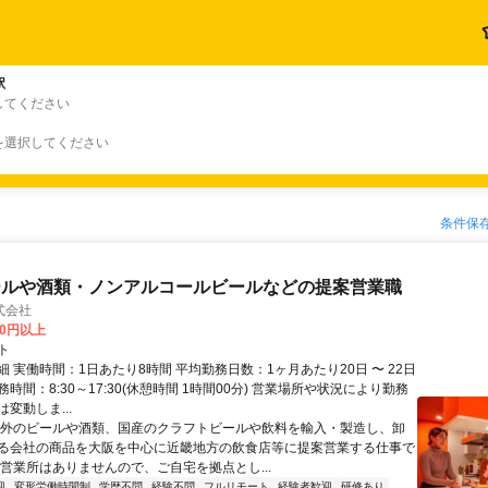
駅
してください
を選択してください
条件保
ールや酒類・ノンアルコールビールなどの提案営業職
式会社
00円以上
ト
 実働時間：1日あたり8時間 平均勤務日数：1ヶ月あたり20日 〜 22日
時間：8:30～17:30(休憩時間 1時間00分) 営業場所や状況により勤務
変動しま...
海外のビールや酒類、国産のクラフトビールや飲料を輸入・製造し、卸
る会社の商品を大阪を中心に近畿地方の飲食店等に提案営業する仕事で
や営業所はありませんので、ご自宅を拠点とし...
迎
変形労働時間制
学歴不問
経験不問
フルリモート
経験者歓迎
研修あり