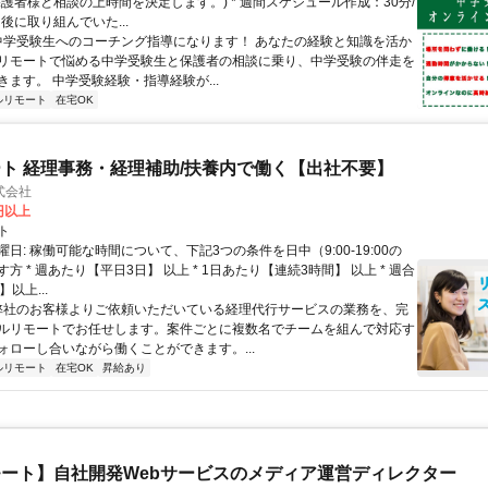
保護者様と相談の上時間を決定します。) * 週間スケジュール作成：30分/
後に取り組んでいた...
 中学受験生へのコーチング指導になります！ あなたの経験と知識を活か
リモートで悩める中学受験生と保護者の相談に乗り、中学受験の伴走を
きます。 中学受験経験・指導経験が...
ルリモート
在宅OK
ト 経理事務・経理補助/扶養内で働く【出社不要】
式会社
2円以上
ト
日: 稼働可能な時間について、下記3つの条件を日中（9:00-19:00の
方 * 週あたり【平日3日】 以上 * 1日あたり【連続3時間】 以上 * 週合
以上...
 弊社のお客様よりご依頼いただいている経理代行サービスの業務を、完
ルリモートでお任せします。案件ごとに複数名でチームを組んで対応す
ォローし合いながら働くことができます。...
ルリモート
在宅OK
昇給あり
ート】自社開発Webサービスのメディア運営ディレクター