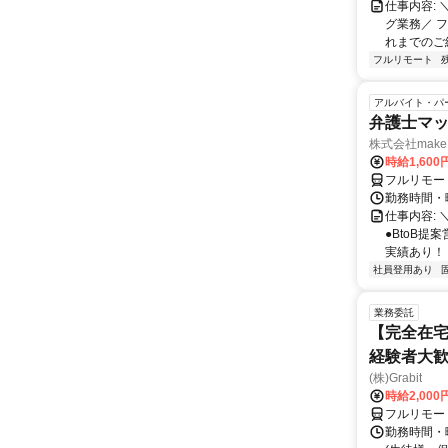
仕事内容:
グ業務／ 
れまでのご
フルリモート
アルバイト・パ
弁護士マッ
株式会社make 
時給1,60
フルリモー
勤務時間・曜
仕事内容: 
●BtoB
実績あり！ ◇
社員登用あり
業務委託
【完全在宅
経験者大
(株)Grabit
時給2,000
フルリモー
勤務時間・