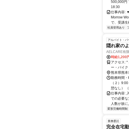
500,000
18:30
仕事内容:
Morrow
で、受講生
社員登用あり
アルバイト・パ
隠れ家のよ
AELCARE有
時給1,200
アクセス: * JR鹿児島線「富合駅」または「宇土駅」から車で13分～14分 * マイカ
ー・バイク
熊本県熊本
勤務時間・曜
（２）9:0
憩なし） （４
仕事内容:
での必要な
人数が故に
変形労働時間制
業務委託
完全在宅勤