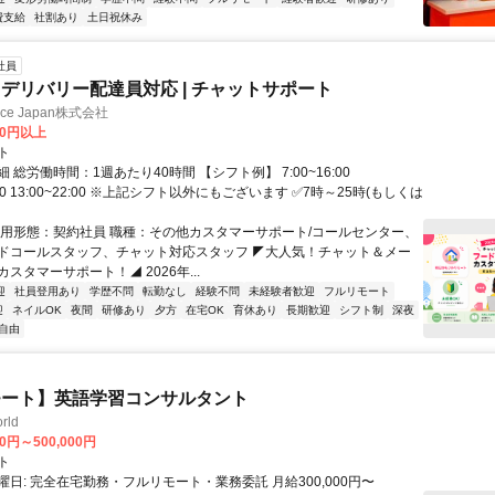
費支給
社割あり
土日祝休み
社員
デリバリー配達員対応 | チャットサポート
ance Japan株式会社
00円以上
ト
 総労働時間：1週あたり40時間 【シフト例】 7:00~16:00
9:00 13:00~22:00 ※上記シフト以外にもございます ✅7時～25時(もしくは
雇用形態：契約社員 職種：その他カスタマーサポート/コールセンター、
ドコールスタッフ、チャット対応スタッフ ◤大人気！チャット＆メー
スタマーサポート！◢ 2026年...
迎
社員登用あり
学歴不問
転勤なし
経験不問
未経験者歓迎
フルリモート
迎
ネイルOK
夜間
研修あり
夕方
在宅OK
育休あり
長期歓迎
シフト制
深夜
自由
モート】英語学習コンサルタント
rld
00円～500,000円
ト
日: 完全在宅勤務・フルリモート・業務委託 月給300,000円〜