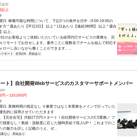
式会社
2円以上
ト
日: 稼働可能な時間について、下記3つの条件を日中（9:00-19:00の
方 * 週あたり【平日3日】 以上 * 1日あたり【連続3時間】 以上 * 週合
以上...
 弊社のお客様よりご依頼いただいている経理代行サービスの業務を、完
ルリモートでお任せします。案件ごとに複数名でチームを組んで対応す
ォローし合いながら働くことができます。...
ルリモート
在宅OK
昇給あり
ート】自社開発Webサービスのカスタマーサポートメンバー
ain
00円～320,000円
ト
曜日: 業務時間の指定なし ※兼業ではなく本業務をメインで行っていた
優先的に採用させていただきます
 ＼ 【完全在宅】月額27万円スタート！自社開発サービスのCS業務／ フ
で残業なし！業績・貢献度に応じた随時昇給で収入UP！ これまでのご
たの魅力を詳しく記載のうえ、ぜ...
残業なし
昇給あり