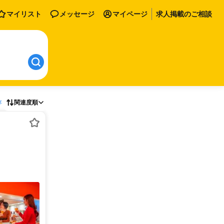
マイリスト
メッセージ
マイページ
求人掲載のご相談
存
関連度順