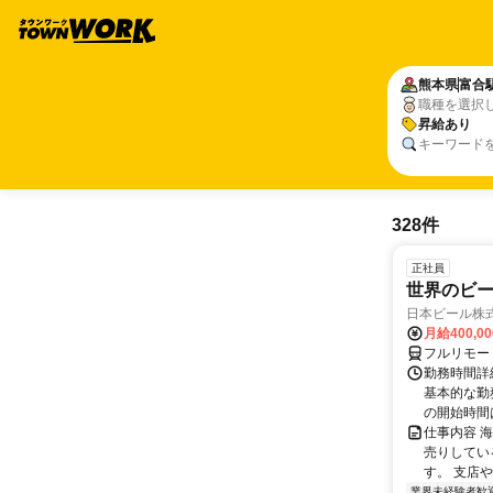
熊本県
富合
職種を選択
昇給あり
キーワード
328件
正社員
世界のビ
日本ビール株
月給400,0
フルリモー
勤務時間詳細
基本的な勤務
の開始時間は
仕事内容 
売りしてい
す。 支店
業界未経験者歓