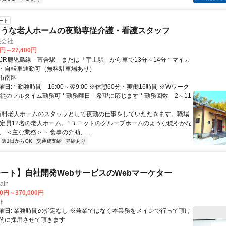
ート
ような老人ホームの夜勤専従介護・看護スタッフ
限会社
0円～27,400円
・自転車通勤可（無料駐車場あり）
市南区
日: * 勤務時間 16:00～翌9:00 ※休憩60分・実働16時間 ※Wワーク
従のフルタイム勤務可 * 勤務曜日 希望に応じます * 勤務回数 2～11
 有料老人ホームのスタッフとして夜勤の仕事をしていただきます。職場
、定員12名の老人ホーム。1ユニットのグループホームのような穏やかな
 ＜主な業務＞ ・食事の介助、...
週1日からOK
交通費支給
昇給あり
ート】自社開発WebサービスのWebマーケター
ain
00円～370,000円
ト
曜日: 業務時間の指定なし ※兼業ではなく本業務をメインで行って頂け
的に採用させて頂きます