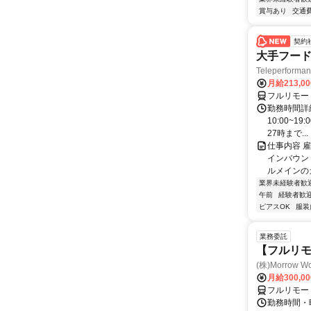
賞与あり
交通
契約
大手フード
Teleperform
月給213,0
フルリモー
勤務時間詳細
10:00~1
27時まで...
仕事内容 
インバウン
ルメインのカ
業界未経験者歓
午前
経験者歓
ピアスOK
服装
業務委託
【フルリ
(株)Morrow Wo
月給300,0
フルリモー
勤務時間・曜