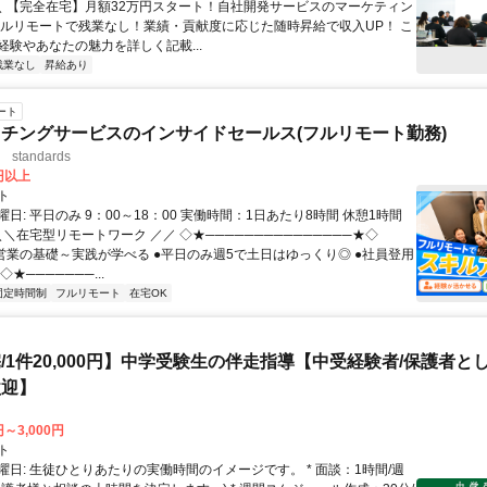
 ＼ 【完全在宅】月額32万円スタート！自社開発サービスのマーケティン
フルリモートで残業なし！業績・貢献度に応じた随時昇給で収入UP！ こ
経験やあなたの魅力を詳しく記載...
残業なし
昇給あり
ート
チングサービスのインサイドセールス(フルリモート勤務)
standards
0円以上
ト
日: 平日のみ 9：00～18：00 実働時間：1日あたり8時間 休憩1時間
＼＼在宅型リモートワーク ／／ ◇★───────────────★◇
提案営業の基礎～実践が学べる ●平日のみ週5で土日はゆっくり◎ ●社員登用
★───────...
固定時間制
フルリモート
在宅OK
/1件20,000円】中学受験生の伴走指導【中受経験者/保護者と
歓迎】
円～3,000円
ト
曜日: 生徒ひとりあたりの実働時間のイメージです。 * 面談：1時間/週