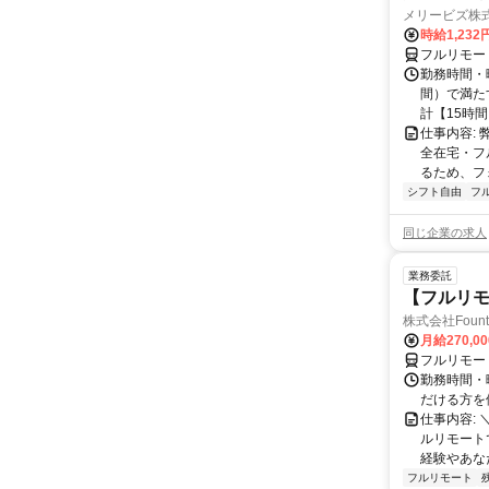
メリービズ株
時給1,23
フルリモー
勤務時間・曜
間）で満たす
計【15時間】
仕事内容:
全在宅・フ
るため、フ
シフト自由
フ
同じ企業の求人
業務委託
【フルリモ
株式会社Fount
月給270,0
フルリモー
勤務時間・
だける方を
仕事内容:
ルリモート
経験やあな
フルリモート