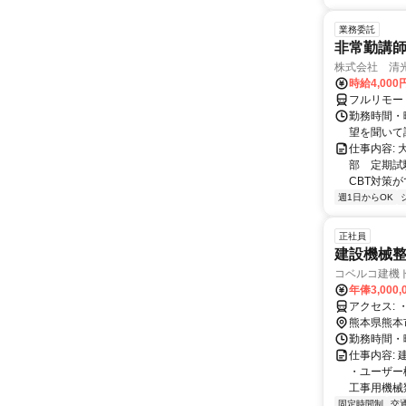
業務委託
非常勤講
株式会社 清
時給4,00
フルリモー
勤務時間・曜
望を聞いて
仕事内容:
部 定期試
CBT対策
週1日からOK
正社員
建設機械整
コベルコ建機
年俸3,000,
ア
熊本県熊本
勤務時間・曜
仕事内容:
・ユーザー
工事用機械類
固定時間制
交