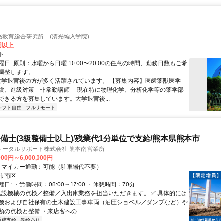
師
光教育総合研究所 (清光編入学院)
0円以上
ト
日: 原則：水曜から日曜 10:00〜20:00の任意の時間、勤務日数もご希
調整します。
 大学退官後の方が多く活躍されています。 【募集内容】医歯薬獣医学
験、進級対策 非常勤講師 ：現在特に物理化学、分析化学等の薬学部
ができる方を募集しています。大学退官後...
シフト自由
フルリモート
備士(3級整備士以上)/残業代1分単位で支給/熊本県熊本市
トータルサポート株式会社 熊本南営業所
000円～6,000,000円
クセス: ・マイカー通勤：可能（駐車場代不要）
市南区
日: ・労働時間：08:00～17:00 ・休憩時間：70分
 建設機械の点検／整備／入出庫業務を担当いただきます。 ✅ 具体的には
機および自社保有の土木建設工事車両（油圧ショベル／ダンプなど）や
の点検と整備 ・来店客への...
通費支給
昇給あり