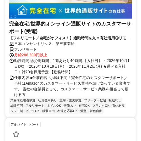
完全在宅/世界的オンライン通販サイトのカスタマーサ
ポート(受電)
【フルリモート／自宅がオフィス！】通勤時間を丸々有効活用◎リモー
ト研修・フォロー充実で在宅でも安心★セールス要素一切なし！
日本コンセントリクス 第三事業所
フルリモート
月給206,300円以上
勤務時間 総労働時間：1週あたり40時間 【入社日】 ・2026年10月1
日(木) ・2026年10月19日(月) ・2026年11月2日(月) ★選べる入社
日！計70名採用予定 【勤務時間】 ...
仕事内容 ■仕事内容 ＼経験不問！完全在宅のカスタマーサポート／
当社はAmazonのカスタマー・サービス業務を請け負っている業者で
す。 当社の従業員として、カスタマー・サービス業務を担当して頂
ける方...
業界未経験者歓迎
社員登用あり
主婦・主夫歓迎
フリーター歓迎
転勤なし
経験不問
フルリモート
ネイルOK
研修あり
在宅OK
ブランクOK
育休あり
シフト制
ピアスOK
服装自由
友達と応募OK
髪型・髪色自由
アルバイト・パート