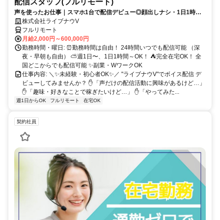
配信スタッフ(フルリモート)
声を使ったお仕事｜スマホ1台で配信デビュー◎顔出しナシ・1日1時間
～OK♪
株式会社ライブナウV
フルリモート
月給2,000円～600,000円
勤務時間・曜日: ⏰勤務時間は自由！ 24時間いつでも配信可能 （深
夜・早朝も自由） ⛅週1日〜、1日1時間～OK！ ⛺完全在宅OK！ 全
国どこからでも配信可能 ✨副業・WワークOK
仕事内容: ＼✨未経験・初心者OK✨／ "ライブナウV"でボイス配信 デ
ビューしてみませんか？ ✋「声だけの配信活動に興味があるけど…」
✋「趣味・好きなことで稼ぎたいけど…」 ✋「やってみた...
週1日からOK
フルリモート
在宅OK
契約社員