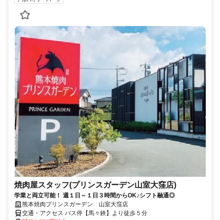
焼肉屋スタッフ(プリンスガーデン山室大窪店)
学業と両立可能！ 週１日～１日３時間からOK♪シフト融通◎
熊本焼肉プリンスガーデン 山室大窪店
交通・アクセス バス停【馬々鋏】より徒歩５分