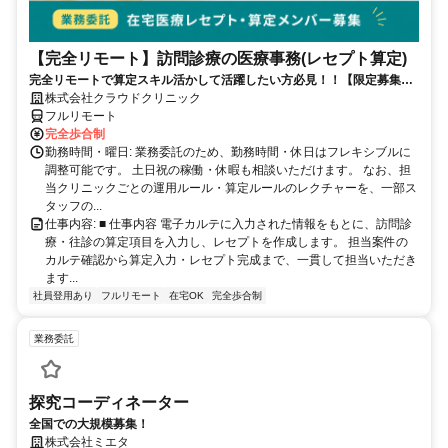
【完全リモート】訪問診療の医療事務(レセプト算定)
完全リモートで算定スキル活かして活躍したい方必見！！【限定募集】
完全リモート｜在宅医療レセプト算定（成果報酬型／業務委託）
株式会社クラウドクリニック
フルリモート
完全歩合制
勤務時間・曜日: 業務委託のため、勤務時間・休日はフレキシブルに
調整可能です。 土日祝の稼働・休暇も相談いただけます。 なお、担
当クリニックごとの運用ルール・算定ルールのレクチャーを、一部ス
タッフの...
仕事内容: ■ 仕事内容 電子カルテに入力された情報をもとに、訪問診
療・往診の算定項目を入力し、レセプトを作成します。 担当案件の
カルテ確認から算定入力・レセプト完成まで、一貫して担当いただき
ます...
社員登用あり
フルリモート
在宅OK
完全歩合制
業務委託
探究コーディネーター
全国での大規模募集！
株式会社ミエタ