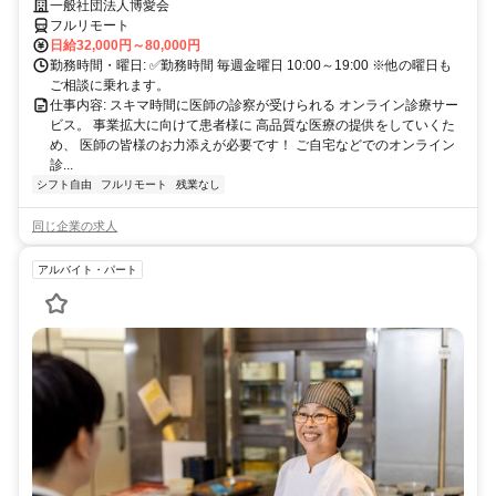
業務
一般社団法人博愛会
フルリモート
日給32,000円～80,000円
勤務時間・曜日: ✅勤務時間 毎週金曜日 10:00～19:00 ※他の曜日も
ご相談に乗れます。
仕事内容: スキマ時間に医師の診察が受けられる オンライン診療サー
ビス。 事業拡大に向けて患者様に 高品質な医療の提供をしていくた
め、 医師の皆様のお力添えが必要です！ ご自宅などでのオンライン
診...
シフト自由
フルリモート
残業なし
同じ企業の求人
アルバイト・パート