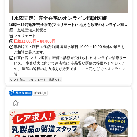
【水曜固定】完全在宅のオンライン問診医師
10時〜19時勤務/完全在宅(フルリモート)・地方も歓迎のオンライン問診
業務
一般社団法人博愛会
フルリモート
日給32,000円～80,000円
勤務時間・曜日: ✅勤務時間 毎週水曜日 10:00～19:00 ※他の曜日も
ご相談に乗れます。
仕事内容: スキマ時間に医師の診察が受けられる オンライン診療サー
ビス。 事業拡大に向けて患者様に 高品質な医療の提供をしていくた
め、 医師の皆様のお力添えが必要です！ ご自宅などでのオンライン
診...
シフト自由
フルリモート
残業なし
派遣社員