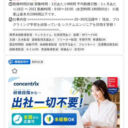
勤務時間詳細 実働時間：1日あたり8時間 平均勤務日数：1ヶ月あた
り18日 〜 20日 勤務時間：9:00〜18:00（休憩時間 1時間00分） ※残
業は基本月20時間以下です。
仕事内容 ======================= 20−30代活躍中！ 現在、プロ
グラミング学習を頑張っている システムエンジニアを目指す皆様！
=======================...
業界未経験者歓迎
ランチタイム
社員登用あり
副業・WワークOK
主婦・主夫歓迎
資格取得支援あり
フリーター歓迎
学歴不問
車通勤OK
固定時間制
経験不問
未経験者歓迎
住宅手当あり
フルリモート
交通費全額支給
経験者歓迎
ネイルOK
有資格者歓迎
研修あり
在宅OK
契約社員