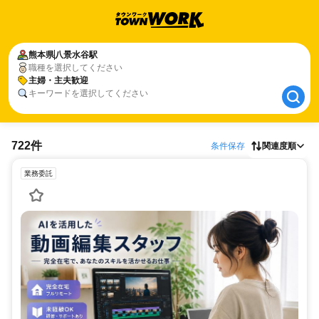
熊本県
熊本県
八景水谷駅
八景水谷駅
職種を選択してください
主婦・主夫歓迎
主婦・主夫歓迎
キーワードを選択してください
722件
条件保存
関連度順
業務委託