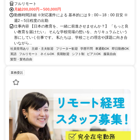
フルリモート
月給200,000円～500,000円
勤務時間詳細 ※対応案件による 基本的には 9：00～18：00 目安 ※
週2～5日程度の出勤
仕事内容 【日本の教育を、一緒に前進させませんか？】 「もっと良
い教育を届けたい」 そんな学校現場の想いを、カリキュラムという
形にしていく仕事です。 私たちは、学校ごとの理念や課題に向き合
いながら...
社員登用あり
主婦・主夫歓迎
フリーター歓迎
学歴不問
車通勤OK
即日勤務OK
英語
フルリモート
ネイルOK
長期歓迎
シフト制
ピアスOK
服装自由
髪型・髪色自由
業務委託