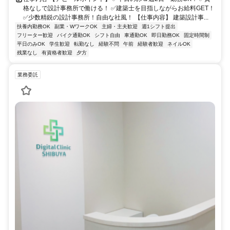
格なしで設計事務所で働ける！ ✅建築士を目指しながらお給料GET！
✅少数精鋭の設計事務所！自由な社風！ 【仕事内容】 建築設計事...
扶養内勤務OK
副業・WワークOK
主婦・主夫歓迎
週1シフト提出
フリーター歓迎
バイク通勤OK
シフト自由
車通勤OK
即日勤務OK
固定時間制
平日のみOK
学生歓迎
転勤なし
経験不問
午前
経験者歓迎
ネイルOK
残業なし
有資格者歓迎
夕方
業務委託