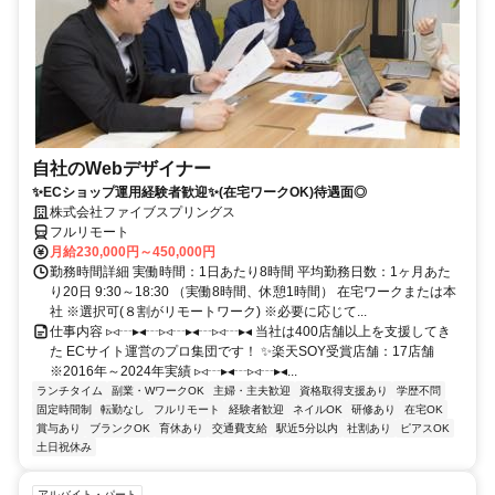
自社のWebデザイナー
✨ECショップ運用経験者歓迎✨(在宅ワークOK)待遇面◎
株式会社ファイブスプリングス
フルリモート
月給230,000円～450,000円
勤務時間詳細 実働時間：1日あたり8時間 平均勤務日数：1ヶ月あた
り20日 9:30～18:30 （実働8時間、休憩1時間） 在宅ワークまたは本
社 ※選択可(８割がリモートワーク) ※必要に応じて...
仕事内容 ▹◃┄▸◂┄▹◃┄▸◂┄▹◃┄▸◂ 当社は400店舗以上を支援してき
た ECサイト運営のプロ集団です！ ✨楽天SOY受賞店舗：17店舗
※2016年～2024年実績 ▹◃┄▸◂┄▹◃┄▸◂...
ランチタイム
副業・WワークOK
主婦・主夫歓迎
資格取得支援あり
学歴不問
固定時間制
転勤なし
フルリモート
経験者歓迎
ネイルOK
研修あり
在宅OK
賞与あり
ブランクOK
育休あり
交通費支給
駅近5分以内
社割あり
ピアスOK
土日祝休み
アルバイト・パート