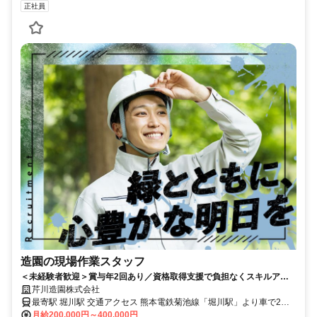
正社員
造園の現場作業スタッフ
＜未経験者歓迎＞賞与年2回あり／資格取得支援で負担なくスキルアッ
プできる環境
芹川造園株式会社
最寄駅 堀川駅 交通アクセス 熊本電鉄菊池線「堀川駅」より車で2分
✓車通勤OK＆バイク通勤OK
月給200,000円～400,000円