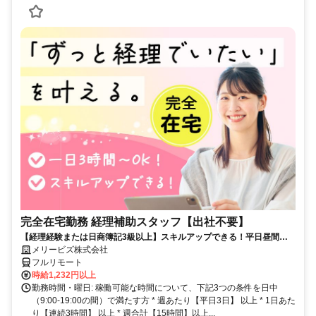
完全在宅勤務 経理補助スタッフ【出社不要】
【経理経験または日商簿記3級以上】スキルアップできる！平日昼間３h
～。完全在宅で育児・介護中の方も大歓迎♪
メリービズ株式会社
フルリモート
時給1,232円以上
勤務時間・曜日: 稼働可能な時間について、下記3つの条件を日中
（9:00-19:00の間）で満たす方 * 週あたり【平日3日】 以上 * 1日あた
り【連続3時間】 以上 * 週合計【15時間】以上...