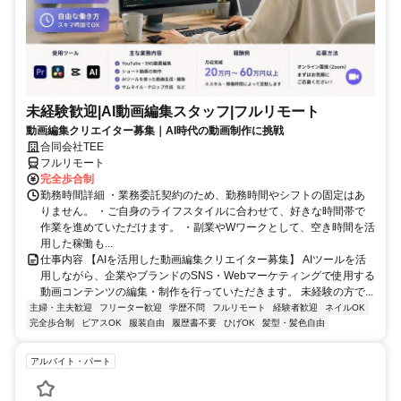
未経験歓迎|AI動画編集スタッフ|フルリモート
動画編集クリエイター募集｜AI時代の動画制作に挑戦
合同会社TEE
フルリモート
完全歩合制
勤務時間詳細 ・業務委託契約のため、勤務時間やシフトの固定はあ
りません。 ・ご自身のライフスタイルに合わせて、好きな時間帯で
作業を進めていただけます。 ・副業やWワークとして、空き時間を活
用した稼働も...
仕事内容 【AIを活用した動画編集クリエイター募集】 AIツールを活
用しながら、企業やブランドのSNS・Webマーケティングで使用する
動画コンテンツの編集・制作を行っていただきます。 未経験の方で...
主婦・主夫歓迎
フリーター歓迎
学歴不問
フルリモート
経験者歓迎
ネイルOK
完全歩合制
ピアスOK
服装自由
履歴書不要
ひげOK
髪型・髪色自由
アルバイト・パート