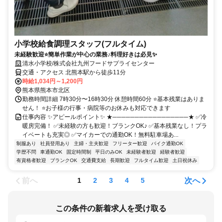
小学校給食調理スタッフ(フルタイム)
未経験歓迎⭐簡単作業が中心の業務♪料理好きは必見✨
清水小学校/株式会社九州フードサプライセンター
交通・アクセス 北熊本駅から徒歩11分
時給1,034円～1,200円
熊本県熊本市北区
勤務時間詳細 7時30分〜16時30分 休憩時間60分 ⭐基本残業はありま
せん！ ⭐お子様の行事・病院等のお休みも対応できます
仕事内容 ✨アピールポイント✨ ★─────────────────★ ✅冷
暖房完備！ ✅未経験の方も歓迎！ブランクOK♪ ✅基本残業なし！プラ
イベートも充実◎ ✅マイカーでの通勤OK！無料駐車場あ...
制服あり
社員登用あり
主婦・主夫歓迎
フリーター歓迎
バイク通勤OK
学歴不問
車通勤OK
固定時間制
平日のみOK
未経験者歓迎
経験者歓迎
有資格者歓迎
ブランクOK
交通費支給
長期歓迎
フルタイム歓迎
土日祝休み
前へ
次へ
1
2
3
4
5
この条件の新着求人を受け取る