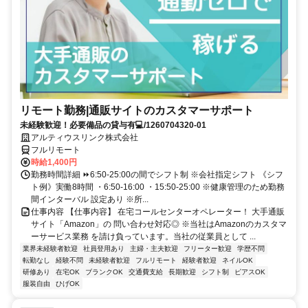
リモート勤務|通販サイトのカスタマーサポート
未経験歓迎！必要備品の貸与有💻/1260704320-01
アルティウスリンク株式会社
フルリモート
時給1,400円
勤務時間詳細 ⏩6:50-25:00の間でシフト制 ※会社指定シフト 《シフ
ト例》実働8時間 ・6:50-16:00 ・15:50-25:00 ※健康管理のため勤務
間インターバル 設定あり ※所...
仕事内容 【仕事内容】 在宅コールセンターオペレーター！ 大手通販
サイト「Amazon」の 問い合わせ対応◎ ※当社はAmazonのカスタマ
ーサービス業務 を請け負っています。当社の従業員として ...
業界未経験者歓迎
社員登用あり
主婦・主夫歓迎
フリーター歓迎
学歴不問
転勤なし
経験不問
未経験者歓迎
フルリモート
経験者歓迎
ネイルOK
研修あり
在宅OK
ブランクOK
交通費支給
長期歓迎
シフト制
ピアスOK
服装自由
ひげOK