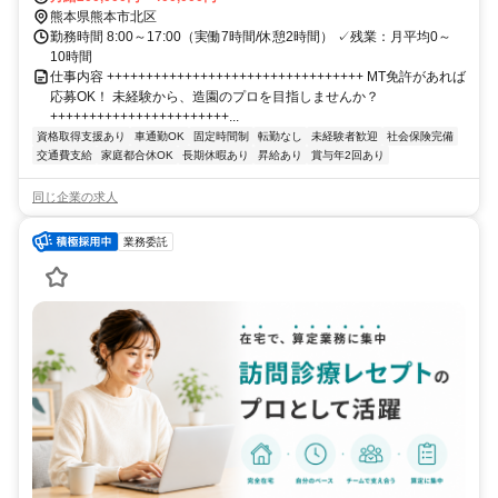
熊本県熊本市北区
勤務時間 8:00～17:00（実働7時間/休憩2時間） ✓残業：月平均0～
10時間
仕事内容 +++++++++++++++++++++++++++++++++ MT免許があれば
応募OK！ 未経験から、造園のプロを目指しませんか？
+++++++++++++++++++++++...
資格取得支援あり
車通勤OK
固定時間制
転勤なし
未経験者歓迎
社会保険完備
交通費支給
家庭都合休OK
長期休暇あり
昇給あり
賞与年2回あり
同じ企業の求人
業務委託