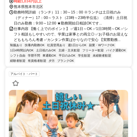
時給1,034円以上
熊本県熊本市北区
勤務時間詳細 （ランチ）11：30～15：00 ※ランチは土日祝のみ
（ディナー）17：00～ラスト（23時～23時半位迄） （清掃）土日祝
日のみ勤務：9:00～12:00 ★勤務開始日相談OKです...
仕事内容 【働く上でのポイント】 ✅週1日～OK ✅1日3時間～OK ✅シ
フト相談もしやすいので、学業は家事との両立◎ ✅お子様のお迎えな
どももちろん考慮 ✅カンタン作業ばかりなので安心 【実際勤務...
制服あり
扶養内勤務OK
社員登用あり
週1日からOK
副業・WワークOK
1日4時間以内OK
土日祝のみOK
主婦・主夫歓迎
フリーター歓迎
バイク通勤OK
シフト自由
学歴不問
車通勤OK
平日のみOK
学生歓迎
未経験者歓迎
経験者歓迎
有資格者歓迎
夕方
ブランクOK
アルバイト・パート