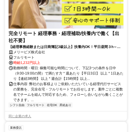
完全リモート 経理事務・経理補助/扶養内で働く【出
社不要】
【経理事務経験または日商簿記3級以上】扶養内OK！平日昼間３h～。
完全在宅で育児・介護中の方も大歓迎♪
メリービズ株式会社
フルリモート
時給1,232円以上
勤務時間・曜日: 稼働可能な時間について、下記3つの条件を日中
（9:00-19:00の間）で満たす方 * 週あたり【平日3日】 以上 * 1日あた
り【連続3時間】 以上 * 週合計【15時間】以上...
仕事内容: 弊社のお客様よりご依頼いただいている経理代行サービス
の業務を、完全在宅・フルリモートでお任せします。案件ごとに複数
名でチームを組んで対応するため、フォローし合いながら働くことが
できます。...
シフト自由
フルリモート
在宅OK
昇給あり
同じ企業の求人
業務委託