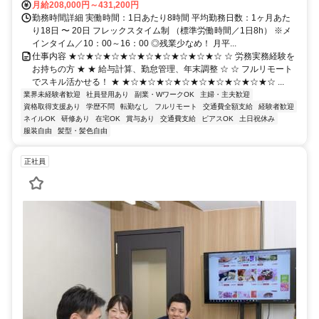
月給208,000円～431,200円
勤務時間詳細 実働時間：1日あたり8時間 平均勤務日数：1ヶ月あた
り18日 〜 20日 フレックスタイム制 （標準労働時間／1日8h） ※メ
インタイム／10：00～16：00 ◎残業少なめ！ 月平...
仕事内容 ★☆★☆★☆★☆★☆★☆★☆★☆★☆ ☆ 労務実務経験を
お持ちの方 ★ ★ 給与計算、勤怠管理、年末調整 ☆ ☆ フルリモート
でスキル活かせる！ ★ ★☆★☆★☆★☆★☆★☆★☆★☆★☆ ...
業界未経験者歓迎
社員登用あり
副業・WワークOK
主婦・主夫歓迎
資格取得支援あり
学歴不問
転勤なし
フルリモート
交通費全額支給
経験者歓迎
ネイルOK
研修あり
在宅OK
賞与あり
交通費支給
ピアスOK
土日祝休み
服装自由
髪型・髪色自由
正社員