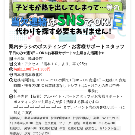
案内チラシのポスティング・お客様サポートスタッフ
平日のみ✨週3日～OK✨お客様サポート✨主婦さん活躍中✨
玉泉院 飛田会館
交通・アクセス 『熊本ＩＣ』より、車で25分
時給1,100円～1,300円
熊本県熊本市北区
勤務時間詳細 10:00～15:00の間で1日3h～OK ⏰週3日～勤務OK ⏰短
時間・扶養内OK ⏰残業ほぼなし ✨シフトは1ヶ月ごとの自己申告
制！ ━━━━━━━━━━━━━━━━━━ 事前に...
仕事内容 【新着】アルバイト・パートスタッフ ✅お客様サポート・
ポスティング♪ ✅主婦さんが多く活躍する職場です◎
─┘─┘─┘─┘─┘─┘─┘─┘─┘ まず、イベント内のお客様サポートに
加え ご案内...
制服あり
業界未経験者歓迎
扶養内勤務OK
社員登用あり
副業・WワークOK
1日4時間以内OK
主婦・主夫歓迎
フリーター歓迎
車通勤OK
平日のみOK
転勤なし
経験不問
未経験者歓迎
午前
経験者歓迎
残業なし
月1シフト提出
研修あり
夕方
ブランクOK