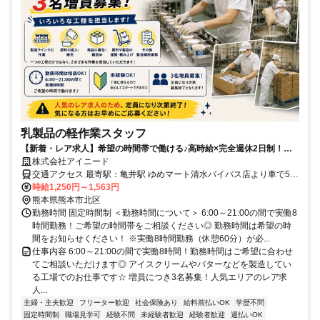
乳製品の軽作業スタッフ
【新着・レア求人】希望の時間帯で働ける♪高時給×完全週休2日制！未
経験歓迎◎アイスクリームなどの製造スタッフ☆
株式会社アイニード
交通アクセス 最寄駅：亀井駅 ゆめマート清水バイパス店より車で5分
程 ＊車通勤OK,転勤なし
時給1,250円～1,563円
熊本県熊本市北区
勤務時間 固定時間制 ＜勤務時間について＞ 6:00～21:00の間で実働8
時間勤務！ご希望の時間帯をご相談ください◎ 勤務時間は希望の時
間をお知らせください！ ※実働8時間勤務（休憩60分）が必...
仕事内容 6:00～21:00の間で実働8時間！勤務時間はご希望に合わせ
てご相談いただけます◎ アイスクリームやバターなどを製造してい
る工場でのお仕事です☆ 増員につき3名募集！人気エリアのレア求
人...
主婦・主夫歓迎
フリーター歓迎
社会保険あり
給料前払いOK
学歴不問
固定時間制
職場見学可
経験不問
未経験者歓迎
経験者歓迎
週払いOK