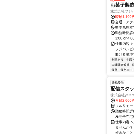
お菓子製
株式会社フジ
時給1,100
交通・アク
熊本県熊本
勤務時間詳細 ①1
3:00 or
仕事内容 
フジバンビ
働ける環境で
制服あり
主婦
未経験者歓迎
髪型・髪色自由
業務委託
配信スタッ
株式会社yeter
月給2,000
フルリモー
勤務時間詳
⛺完全在宅
仕事内容 ＼
ませんか？
好きなことで