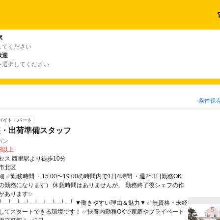
駅
してください
歓迎
を選択してください
条件保
バイト・パート
装・出荷準備スタッフ
パン
4円以上
セス 西里駅より徒歩10分
市北区
 ✅勤務時間 ・15:00〜19:00の時間内で1日4時間 ・週2~3日勤務OK
の勤務になります） 休憩時間はありませんが、 勤務終了後シェフの作
があります✨
┘─┘─┘─┘─┘─┘─┘─┘─┘ ▼働きやすい理由＆魅力▼ ✅無資格・未経
してスタートできる環境です！ ✅扶養内勤務OKで家庭やプライベート