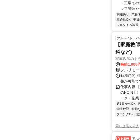
・工場での
ッフ管理やシ
制服あり
業界
車通勤OK
平日
フルタイム歓迎
アルバイト・パ
【家庭教師
科など)
家庭教師のト
時給1,800
フルリモー
勤務時間 
整が可能で
仕事内容 
のPOINT
ーク・副業も
週1日からOK
学生歓迎
転勤
ブランクOK
交
同じ企業の求人
アル