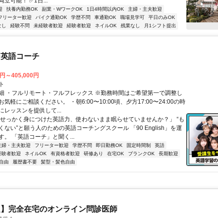
立可能！ ✅1日...
迎
扶養内勤務OK
副業・WワークOK
1日4時間以内OK
主婦・主夫歓迎
フリーター歓迎
バイク通勤OK
学歴不問
車通勤OK
職場見学可
平日のみOK
なし
経験不問
未経験者歓迎
経験者歓迎
ネイルOK
残業なし
月1シフト提出
な英語コーチ
0円～405,000円
ト
細 ・フルリモート・フルフレックス ※勤務時間はご希望第一で調整し
気軽にご相談ください。 ・朝6:00〜10:00頃、夕方17:00〜24:00の時
レッスンを提供して...
「せっかく身につけた英語力、使わないまま眠らせていませんか？」 “も
ない”と願う人のための英語コーチングスクール 「90 English」を運
。 「英語コーチ」と聞く...
主婦・主夫歓迎
フリーター歓迎
学歴不問
即日勤務OK
固定時間制
英語
経験者歓迎
ネイルOK
有資格者歓迎
研修あり
在宅OK
ブランクOK
長期歓迎
自由
履歴書不要
髪型・髪色自由
定】完全在宅のオンライン問診医師