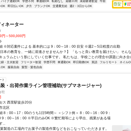
バイク通勤OK
学歴不問
車通勤OK
転勤なし
経験不問
未経験者歓迎
午前
OK
即日払いOK
夕方
ブランクOK
交通費支給
週2・3日からOK
ディネーター
タ
00円～500,000円
ト
 ※対応案件による 基本的には 9：00～18：00 目安 ※週2～5日程度の出勤
【日本の教育を、一緒に前進させませんか？】 「もっと良い教育を届けたい」 そん
キュラムという形にしていく仕事です。 私たちは、学校ごとの理念や課題に向き合いな
主婦・主夫歓迎
フリーター歓迎
学歴不問
車通勤OK
即日勤務OK
英語
フルリモート
ネイルO
OK
服装自由
髪型・髪色自由
ート
装・出荷作業ライン管理補助(サブマネージャー)
会社
円
セス 西里駅徒歩20分
市北区
 8：00～17：00のうち1日5時間～ ＜シフト例＞ 8：00～16：00 9：
00 9：00～16：00 ※平日のみOK ※繁忙期等により早出、残業がある場
..
製菓製造の工場内でお菓子の製造作業などをおこなっていただきます。