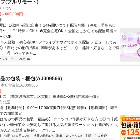
フ(フルリモート)
ブナウV
円～600,000円
ト
曜日: ⏰勤務時間は自由！ 24時間いつでも配信可能 （深夜・早朝も自
日〜、1日1時間～OK！ ⛺完全在宅OK！ 全国どこからでも配信可能 ✨
ークOK
＼✨未経験・初心者OK✨／ "ライブナウV"でボイス配信 デビューしてみ
 ✋「声だけの配信活動に興味があるけど…」 ✋「趣味・好きなことで稼
」 ✋「やってみた...
フルリモート
在宅OK
の包装・梱包(AJ009566)
T 本社営業部/AJ009566
円
セス 【熊本県熊本市北区貢町】車通勤OK/無料駐車場完備✨
市北区
 【勤務時間】 9:00〜17:00(実働7時間/休憩1時間) 【勤務期間】 即日
までの期間限定
【はちみつ商品の包装・箱詰め】 ☆コツコツ作業が好きな方に◎ ☆未経
やすい軽作業☆ ☆安定して働ける人気の製造ワーク☆ ＜仕事内容＞ ＼
かんたん製造＆梱包ワーク”♪／...
迎
短期（3ヵ月以内）
扶養内勤務OK
副業・WワークOK
主婦・主夫歓迎