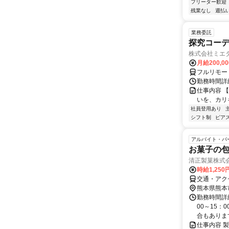
フリーター歓迎
残業なし
週払い
業務委託
探究コー
株式会社ミエ
月給200,0
フルリモー
勤務時間詳細
仕事内容 
いを、カリ
社員登用あり
シフト制
ピアス
アルバイト・パ
お菓子の包
清正製菓株式
時給1,250
交通・アク
熊本県熊本
勤務時間詳細
00～15：
合もあります.
仕事内容 