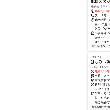
配信スタッ
株式会社ライ
月給2,000
フルリモー
勤務時間・
由） ⛅週1
副業・Wワ
仕事内容: 
ませんか？
ぎたいけど…
週1日からOK
派遣社員
はちみつ製品
SOGO-PLAN
時給1,350
交通・アク
熊本県熊本
勤務時間詳細
～12月末
仕事内容 
験でも始め
蜂蜜商品の“
業界未経験者歓