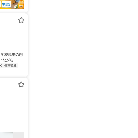
な学校現場の想
がら...
K
長期歓迎