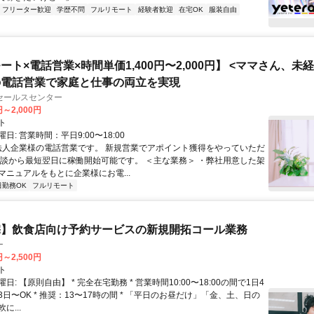
フリーター歓迎
学歴不問
フルリモート
経験者歓迎
在宅OK
服装自由
ート×電話営業×時間単価1,400円〜2,000円】 <ママさん、未
の電話営業で家庭と仕事の両立を実現
セールスセンター
円～2,000円
ト
日: 営業時間：平日9:00〜18:00
 法人企業様の電話営業です。 新規営業でアポイント獲得をやっていただ
面談から最短翌日に稼働開始可能です。 ＜主な業務＞ ・弊社用意した架
マニュアルをもとに企業様にお電...
日勤務OK
フルリモート
宅】飲食店向け予約サービスの新規開拓コール業務
ー
円～2,500円
ト
日: 【原則自由】 * 完全在宅勤務 * 営業時間10:00〜18:00の間で1日4
日〜OK * 推奨：13〜17時の間 * 「平日のお昼だけ」「金、土、日の
に...