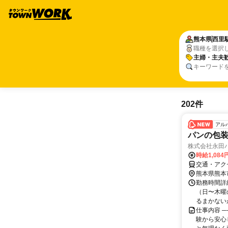
熊本県
西里
職種を選択
主婦・主夫
キーワード
202件
アル
パンの包
株式会社永田
時給1,08
交通・アク
熊本県熊本
勤務時間詳細
（日〜木曜
るまかない
仕事内容 ─
験から安心