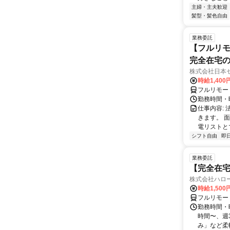
主婦・主夫歓迎
髪型・髪色自由
業務委託
【フルリモ
完全在宅
株式会社日本
時給1,400
フルリモー
勤務時間・曜
仕事内容:
きます。 
電リストと
シフト自由
即
業務委託
【完全在
株式会社ハロ
時給1,500
フルリモー
勤務時間・曜
時間〜、週3
み」など柔軟