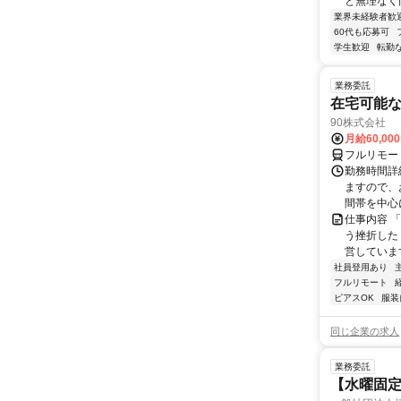
と無理なく両
業界未経験者歓
60代も応募可
学生歓迎
転勤
業務委託
在宅可能
90株式会社
月給60,00
フルリモー
勤務時間詳
ますので、お
間帯を中心に
仕事内容 
う挫折したく
営しています
社員登用あり
フルリモート
ピアスOK
服装
同じ企業の求人
業務委託
【水曜固