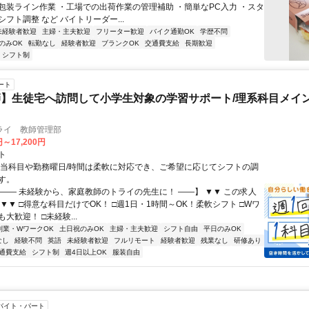
包装ライン作業 ・工場での出荷作業の管理補助 ・簡単なPC入力 ・スタ
フト調整 など バイトリーダー...
未経験者歓迎
主婦・主夫歓迎
フリーター歓迎
バイク通勤OK
学歴不問
のみOK
転勤なし
経験者歓迎
ブランクOK
交通費支給
長期歓迎
シフト制
ート
】生徒宅へ訪問して小学生対象の学習サポート/理系科目メイン
ライ 教師管理部
円～17,200円
ト
担当科目や勤務曜日/時間は柔軟に対応でき、ご希望に応じてシフトの調
す。
【―― 未経験から、家庭教師のトライの先生に！ ――】 ▼▼ この求人
！ ▼▼ □得意な科目だけでOK！ □週1日・1時間～OK！柔軟シフト □Wワ
大歓迎！ □未経験...
副業・WワークOK
土日祝のみOK
主婦・主夫歓迎
シフト自由
平日のみOK
なし
経験不問
英語
未経験者歓迎
フルリモート
経験者歓迎
残業なし
研修あり
通費支給
シフト制
週4日以上OK
服装自由
バイト・パート