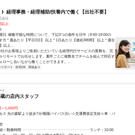
ト 経理事務・経理補助/扶養内で働く【出社不要】
式会社
2円以上
ト
日: 稼働可能な時間について、下記3つの条件を日中（9:00-19:00の
方 * 週あたり【平日3日】 以上 * 1日あたり【連続3時間】 以上 * 週合
以上...
 弊社のお客様よりご依頼いただいている経理代行サービスの業務を、完
ルリモートでお任せします。案件ごとに複数名でチームを組んで対応す
ォローし合いながら働くことができます。...
ルリモート
在宅OK
昇給あり
ート
の蔵の店内スタッフ
円～1,450円
セス 光の森駅より徒歩7分/菊陽バイパス沿い☆交通費規定支給☆車・バ
郡
勤務時間 ･････････････････････････････････････ ランチ：10:00