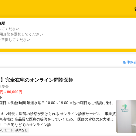
森駅
森駅
してください
、キーワードを選択してください
雇用形態を選択してください
を選択してください
条件保
定】完全在宅のオンライン問診医師
博愛会
0円～80,000円
ト
日: ✅勤務時間 毎週水曜日 10:00～19:00 ※他の曜日もご相談に乗れ
 スキマ時間に医師の診察が受けられる オンライン診療サービス。 事業拡
患者様に 高品質な医療の提供をしていくため、 医師の皆様のお力添え
 ご自宅などでのオンライン診...
ルリモート
残業なし