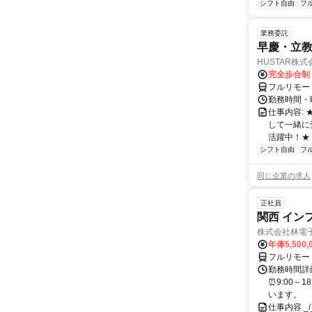
シフト自由
フ
業務委託
早慶・立教
HUSTAR株式
完全歩合制
フルリモー
勤務時間・曜
仕事内容:
して一緒に
活躍中！★
シフト自由
フ
同じ企業の求人
正社員
関西 イン
株式会社林電
年俸5,500,
フルリモー
勤務時間詳細
⏰9:00～
います。
仕事内容 _/_