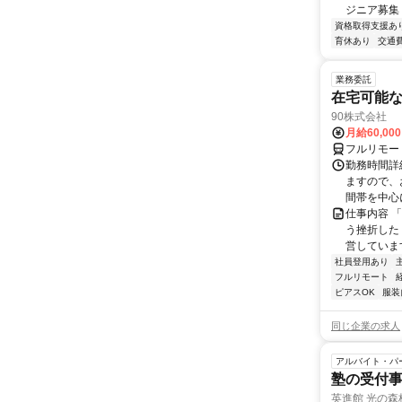
ジニア募集
資格取得支援あ
育休あり
交通
業務委託
在宅可能
90株式会社
月給60,00
フルリモー
勤務時間詳
ますので、お
間帯を中心に
仕事内容 
う挫折したく
営しています
社員登用あり
フルリモート
ピアスOK
服装
同じ企業の求人
アルバイト・パ
塾の受付
英進館 光の森