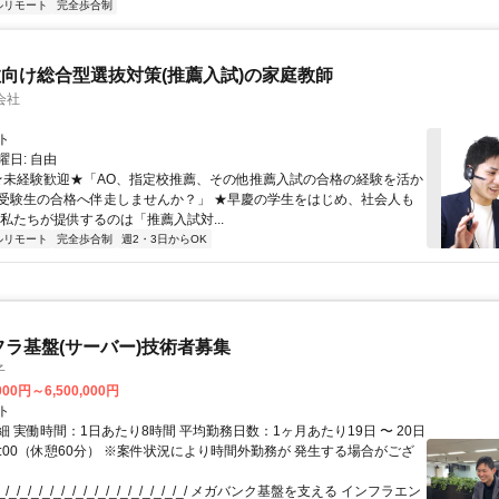
ルリモート
完全歩合制
向け総合型選抜対策(推薦入試)の家庭教師
会社
ト
日: 自由
 ★未経験歓迎★「AO、指定校推薦、その他推薦入試の合格の経験を活か
受験生の合格へ伴走しませんか？」 ★早慶の学生をはじめ、社会人も
 私たちが提供するのは「推薦入試対...
ルリモート
完全歩合制
週2・3日からOK
フラ基盤(サーバー)技術者募集
子
000円～6,500,000円
ト
 実働時間：1日あたり8時間 平均勤務日数：1ヶ月あたり19日 〜 20日
18:00（休憩60分） ※案件状況により時間外勤務が 発生する場合がござ
/_/_/_/_/_/_/_/_/_/_/_/_/_/_/_/_/ メガバンク基盤を支える インフラエン