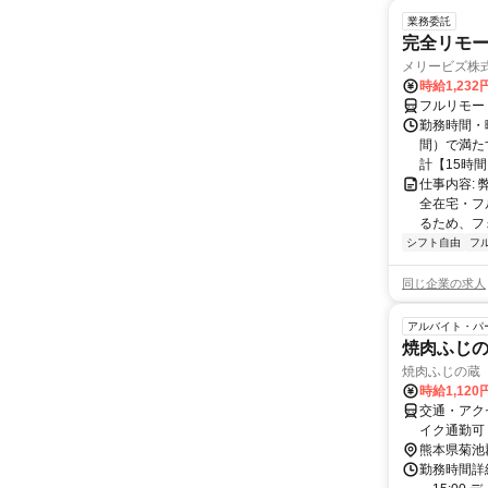
業務委託
完全リモー
メリービズ株
時給1,23
フルリモー
勤務時間・曜
間）で満たす
計【15時間】
仕事内容:
全在宅・フ
るため、フ
シフト自由
フ
同じ企業の求人
アルバイト・パ
焼肉ふじ
焼肉ふじの蔵
時給1,120
交通・アク
イク通勤可
熊本県菊池
勤務時間詳細 ✅