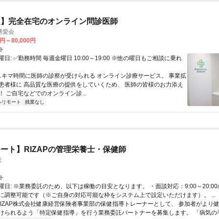
定】完全在宅のオンライン問診医師
博愛会
0円～80,000円
ト
日: ✅勤務時間 毎週金曜日 10:00～19:00 ※他の曜日もご相談に乗れ
 スキマ時間に医師の診察が受けられる オンライン診療サービス。 事業拡
患者様に 高品質な医療の提供をしていくため、 医師の皆様のお力添え
 ご自宅などでのオンライン診...
ルリモート
残業なし
ート】RIZAPの管理栄養士・保健師
社
ト
曜日: ※業務委託のため、以下は稼働の目安となります。 ・面談対応：9:00～20:0
に調整可能です（※ご自身の対応可能な枠をシステム上で設定いただけます）。 ...
 RIZAP株式会社健康経営保険者事業部の保健指導トレーナーとして、 参加者がより
けられるよう「特定保健指導」を行う業務委託パートナーを募集します。 「病気の手前