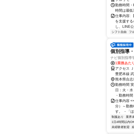
勤務時間・
時間は最低
仕事内容:
を支援する
し、LINE
シフト自由
フ
個別指導・
ナビ個別指導
1業務あたり 
アクセス 
豊肥本線 
熊本県合志
勤務時間 実
日：火・水
・勤務時間： [
仕事内容 
分）～勤務
す。 ・「ほ
制服あり
業界
1日4時間以内O
未経験者歓迎