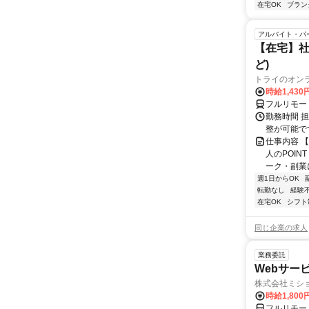
在宅OK
ブラン
アルバイト・パ
【在宅】社
ど)
トライのオン
時給1,430
フルリモー
勤務時間 
整が可能で
仕事内容 
人のPOIN
ーク・副業に
週1日からOK
転勤なし
経験
在宅OK
シフト
同じ企業の求人
業務委託
Webサー
株式会社ミシ
時給1,800
フルリモー