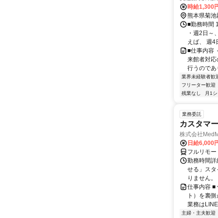
時給1,300
熊本県菊池
■勤務時間 
・週2日～
えば、 週4日1
■仕事内容
来館者対応
行うのであ
業界未経験者歓
フリーター歓迎
残業なし
月1
業務委託
カスタマ
株式会社MedM
日給6,000
フルリモー
勤務時間詳
せる」スタ
りません。 
仕事内容 
ト）を裏側
業務はLIN
主婦・主夫歓迎