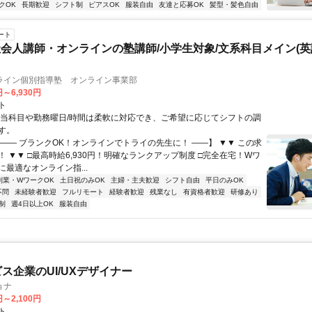
クOK
長期歓迎
シフト制
ピアスOK
服装自由
友達と応募OK
髪型・髪色自由
ート
会人講師・オンラインの塾講師/小学生対象/文系科目メイン(
ライン個別指導塾 オンライン事業部
円～6,930円
ト
担当科目や勤務曜日/時間は柔軟に対応でき、ご希望に応じてシフトの調
す。
【―― ブランクOK！オンラインでトライの先生に！ ――】 ▼▼ この求
T！ ▼▼ □最高時給6,930円！明確なランクアップ制度 □完全在宅！Wワ
最適なオンライン指...
副業・WワークOK
土日祝のみOK
主婦・主夫歓迎
シフト自由
平日のみOK
不問
未経験者歓迎
フルリモート
経験者歓迎
残業なし
有資格者歓迎
研修あり
制
週4日以上OK
服装自由
ビス企業のUI/UXデザイナー
ョナ
円～2,100円
ト