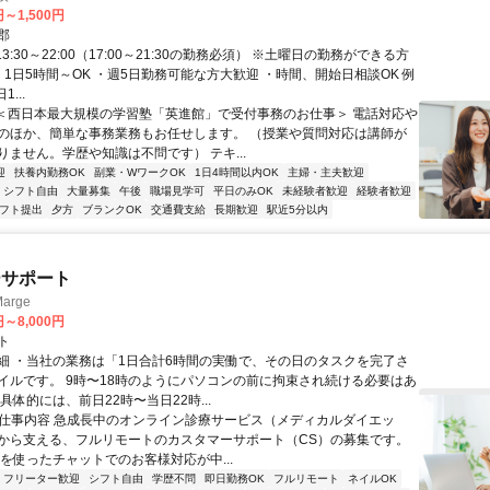
円～1,500円
郡
13:30～22:00（17:00～21:30の勤務必須） ※土曜日の勤務ができる方
、1日5時間～OK ・週5日勤務可能な方大歓迎 ・時間、開始日相談OK 例
...
 ＜西日本最大規模の学習塾「英進館」で受付事務のお仕事＞ 電話対応や
のほか、簡単な事務業務もお任せします。 （授業や質問対応は講師が
りません。学歴や知識は不問です） テキ...
迎
扶養内勤務OK
副業・WワークOK
1日4時間以内OK
主婦・主夫歓迎
シフト自由
大量募集
午後
職場見学可
平日のみOK
未経験者歓迎
経験者歓迎
シフト提出
夕方
ブランクOK
交通費支給
長期歓迎
駅近5分以内
ーサポート
arge
円～8,000円
ト
細 ・当社の業務は「1日合計6時間の実働で、その日のタスクを完了さ
イルです。 9時〜18時のようにパソコンの前に拘束され続ける必要はあ
具体的には、前日22時〜当日22時...
■ 仕事内容 急成長中のオンライン診療サービス（メディカルダイエッ
から支える、フルリモートのカスタマーサポート（CS）の募集です。
Eを使ったチャットでのお客様対応が中...
フリーター歓迎
シフト自由
学歴不問
即日勤務OK
フルリモート
ネイルOK