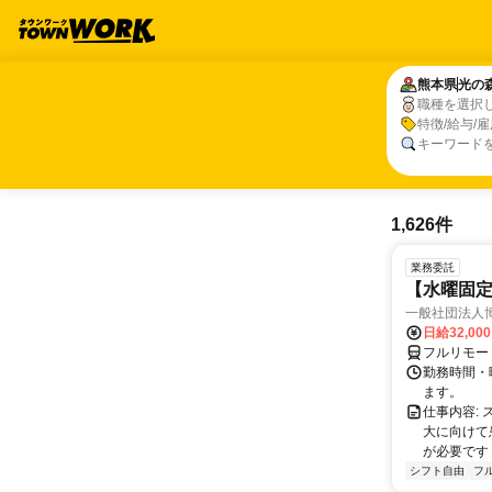
熊本県
熊本県
光の
光の
職種を選択
職種、特徴
特徴/給与/
キーワード
1,626件
業務委託
【水曜固
一般社団法人
日給32,00
フルリモー
勤務時間・曜
ます。
仕事内容:
大に向けて
が必要です！
シフト自由
フ