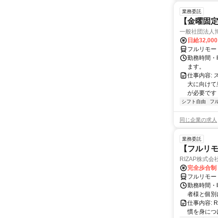
業務委託
【金曜固
一般社団法人
日給32,00
フルリモー
勤務時間・曜
ます。
仕事内容:
大に向けて
が必要です！
シフト自由
フ
同じ企業の求人
業務委託
【フルリモ
RIZAP株式会
完全歩合制
フルリモー
勤務時間・
者様と個別
仕事内容:
慣を身につ