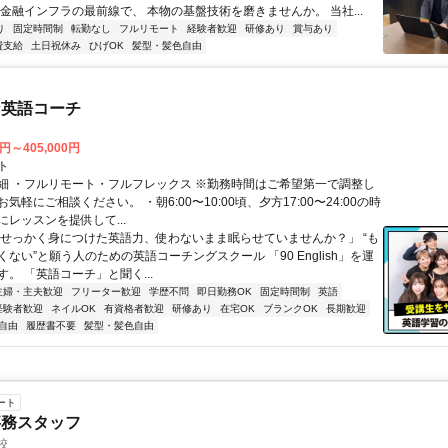
 金融インフラの最前線で、 本物の基盤技術を磨きませんか。 当社...
り
固定時間制
転勤なし
フルリモート
経験者歓迎
研修あり
賞与あり
費支給
土日祝休み
ひげOK
髪型・髪色自由
な英語コーチ
0円～405,000円
ト
細 ・フルリモート・フルフレックス ※勤務時間はご希望第一で調整し
気軽にご相談ください。 ・朝6:00〜10:00頃、夕方17:00〜24:00の時
レッスンを提供して...
「せっかく身につけた英語力、使わないまま眠らせていませんか？」 “も
ない”と願う人のための英語コーチングスクール 「90 English」を運
。 「英語コーチ」と聞く...
主婦・主夫歓迎
フリーター歓迎
学歴不問
即日勤務OK
固定時間制
英語
経験者歓迎
ネイルOK
有資格者歓迎
研修あり
在宅OK
ブランクOK
長期歓迎
自由
履歴書不要
髪型・髪色自由
ート
事務スタッフ
校