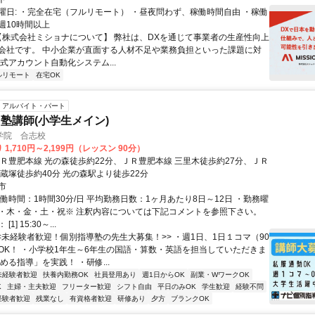
曜日: ・完全在宅（フルリモート） ・昼夜問わず、稼働時間自由 ・稼働
週10時間以上
 【株式会社ミショナについて】 弊社は、DXを通じて事業者の生産性向上
会社です。 中小企業が直面する人材不足や業務負担といった課題に対
公式アカウント自動化システム...
ルリモート
在宅OK
アルバイト・パート
塾講師(小学生メイン)
学院 合志校
1,710円～2,199円（レッスン 90分）
ＪＲ豊肥本線 光の森徒歩約22分、ＪＲ豊肥本線 三里木徒歩約27分、ＪＲ
武蔵塚徒歩約40分 光の森駅より徒歩22分
市
働時間：1時間30分/日 平均勤務日数：1ヶ月あたり8日～12日 ・勤務曜
・木・金・土・祝※ 注釈内容については下記コメントを参照下さい。
1] 15:30～...
<<未経験者歓迎！個別指導塾の先生大募集！>> ・週1日、1日１コマ（90
OK！ ・小学校1年生～6年生の国語・算数・英語を担当していただきま
める指導」を実践！ ・研修...
未経験者歓迎
扶養内勤務OK
社員登用あり
週1日からOK
副業・WワークOK
K
主婦・主夫歓迎
フリーター歓迎
シフト自由
平日のみOK
学生歓迎
経験不問
経験者歓迎
残業なし
有資格者歓迎
研修あり
夕方
ブランクOK