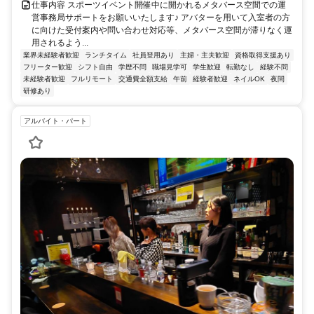
仕事内容 スポーツイベント開催中に開かれるメタバース空間での運
営事務局サポートをお願いいたします♪ アバターを用いて入室者の方
に向けた受付案内や問い合わせ対応等、メタバース空間が滞りなく運
用されるよう...
業界未経験者歓迎
ランチタイム
社員登用あり
主婦・主夫歓迎
資格取得支援あり
フリーター歓迎
シフト自由
学歴不問
職場見学可
学生歓迎
転勤なし
経験不問
未経験者歓迎
フルリモート
交通費全額支給
午前
経験者歓迎
ネイルOK
夜間
研修あり
アルバイト・パート