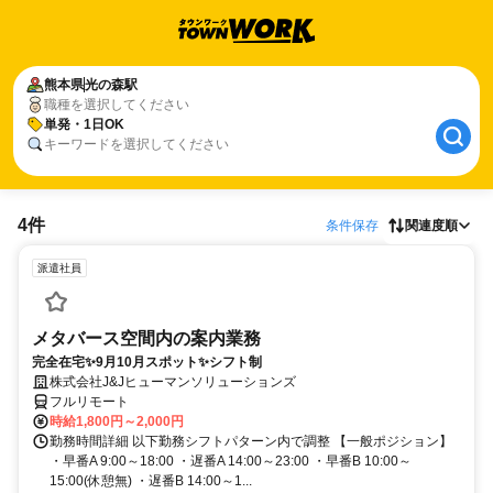
熊本県
光の森駅
職種を選択してください
単発・1日OK
キーワードを選択してください
4件
条件保存
関連度順
派遣社員
メタバース空間内の案内業務
完全在宅✨9月10月スポット✨シフト制
株式会社J&Jヒューマンソリューションズ
フルリモート
時給1,800円～2,000円
勤務時間詳細 以下勤務シフトパターン内で調整 【一般ポジション】
・早番A 9:00～18:00 ・遅番A 14:00～23:00 ・早番B 10:00～
15:00(休憩無) ・遅番B 14:00～1...