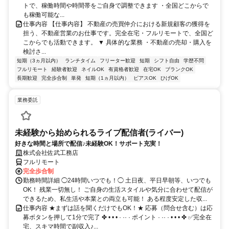
トで、稼働時間や時間帯をご自身で調整できます ・全国どこからで
も稼働可能な...
仕事内容 【仕事内容】 不動産の売買仲介における新規顧客の獲得を
担う、不動産営業のお仕事です。完全在宅・フルリモートで、全国ど
こからでも活動できます。 ▼ 具体的な業務 ・不動産の売却・購入を
検討さ...
短期（3ヵ月以内）
ランチタイム
フリーター歓迎
短期
シフト自由
学歴不問
フルリモート
経験者歓迎
ネイルOK
有資格者歓迎
在宅OK
ブランクOK
長期歓迎
完全歩合制
単発
短期（1ヵ月以内）
ピアスOK
ひげOK
業務委託
未経験から始められるライブ配信者(ライバー)
好きな時間と場所で配信♪未経験OK！サポート充実！
株式会社佐武工務店
フルリモート
完全歩合制
勤務時間詳細 ◯24時間いつでも！◯ 土日夜、平日早朝等、いつでも
OK！ 残業一切無し！ ご自身の生活スタイルや気分に合わせて配信が
できるため、私生活や本業との両立も可能！ ある程度安定した収...
仕事内容 ★まずは話を聞くだけでもOK！★ 応募（問合せ含む）は応
募ボタンを押して1分で完了 ✤ • • • · ·· · ポイント · ·· · • • • ✤ ✅完全在
宅、スキマ時間で副収入♪...