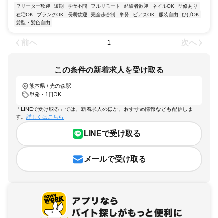
フリーター歓迎
短期
学歴不問
フルリモート
経験者歓迎
ネイルOK
研修あり
在宅OK
ブランクOK
長期歓迎
完全歩合制
単発
ピアスOK
服装自由
ひげOK
髪型・髪色自由
前へ
次へ
1
この条件の新着求人を受け取る
熊本県 / 光の森駅
単発・1日OK
「LINEで受け取る」では、新着求人のほか、おすすめ情報なども配信しま
す。
詳しくはこちら
LINEで受け取る
メールで受け取る