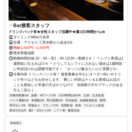
・Bar接客スタッフ
ドリンクバック有★女性スタッフ活躍中★週1日3時間からok
ダイニング&Bar六花亭
交通・アクセス 三里木駅から徒歩3分
時給1,500円～2,000円
熊本県菊池郡
勤務時間詳細 20：00～翌1：00 1日3h～勤務ＯＫ！ ＊シフト希望は1
週間前に伝えればＯＫ ＊どうしてもシフトに入れない場合は1週間前
に申請頂ければ調整可能です！ 「がっつり働きたいけど実際どの...
仕事内容 ドリンクバック有！ 接客業務を中心にオーダー伺いやドリ
ンク作りなどをお任せします。 難しい内容はナシ＆お客様はお店の
ことを熟知した常連の方ばかりなので、未経験の方やブランクがある
方もご安心く...
扶養内勤務OK
副業・WワークOK
1日4時間以内OK
主婦・主夫歓迎
バイク通勤OK
車通勤OK
即日勤務OK
学生歓迎
未経験者歓迎
夜間
即日払いOK
研修あり
ブランクOK
長期歓迎
単発
フルタイム歓迎
駅近5分以内
週2・3日からOK
シフト制
服装自由
業務委託