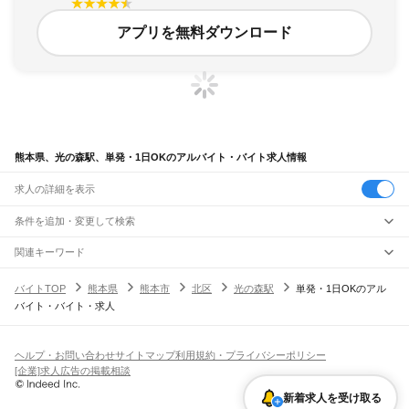
アプリを無料ダウンロード
熊本県、光の森駅、単発・1日OKのアルバイト・バイト求人情報
求人の詳細を表示
条件を追加・変更して検索
市区町村を追加・変更
関連キーワード
完全在宅ワーク 全国
シール貼り 在宅
現在地周辺
ガチャガチャ
犬カフェ
熊本県
駅を追加・変更
バイトTOP
熊本県
熊本市
北区
光の森駅
単発・1日OKのアル
熊本県
すべて
バイト・バイト・求人
熊本市
すべて
職種を追加・変更
JR鹿児島本線(博多～八代)
中央区
東区
西区
南区
北区
荒尾駅
南荒尾駅
長洲駅
大野下駅
玉名駅
肥後伊倉駅
木葉駅
田原坂駅
植木駅
西里駅
飲食・フードサービス
八代市
人吉市
荒尾市
水俣市
玉名市
山鹿市
菊池市
宇土市
上天草市
宇城市
阿蘇市
特徴を追加・変更
崇城大学前駅
上熊本駅
熊本駅
西熊本駅
川尻駅
富合駅
宇土駅
松橋駅
小川駅
有佐駅
飲食・フードサービス
すべて
ヘルプ・お問い合わせ
サイトマップ
利用規約・プライバシーポリシー
天草市
合志市
植木町
下益城郡
玉名郡
菊池郡
阿蘇郡
上益城郡
八代郡
葦北郡
千丁駅
新八代駅
八代駅
ホールスタッフ
キッチンスタッフ
皿洗い・洗い場
精肉・鮮魚加工
給食調理
人気
[企業]求人広告の掲載相談
球磨郡
天草郡
雇用形態を追加・変更
パン屋（ベーカリー）
フードカウンター販売員
バー（BAR）・バーテンダー
日払いOK
高校生歓迎
学生歓迎
深夜の仕事
髪型・髪色自由
ひげOK
ネイルOK
阿蘇高原線
飲食店補助（開店・閉店準備）
飲食店（店長・マネージャー）
新着求人を受け取る
ピアスOK
アルバイト・パート
履歴書不要
オープニングスタッフ
留学生・外国人活躍中
熊本駅
平成駅
南熊本駅
新水前寺駅
水前寺駅
東海学園前駅
竜田口駅
武蔵塚駅
都道府県を変更