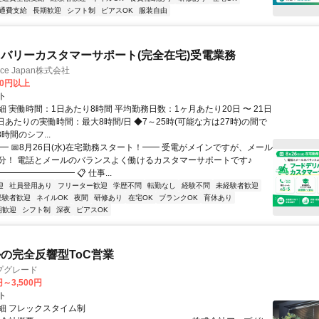
通費支給
長期歓迎
シフト制
ピアスOK
服装自由
バリーカスタマーサポート(完全在宅)受電業務
ance Japan株式会社
00円以上
ト
 実働時間：1日あたり8時間 平均勤務日数：1ヶ月あたり20日 〜 21日
日あたりの実働時間：最大8時間/日 ◆7～25時(可能な方は27時)の間で
時間のシフ...
━ 📅8月26日(水)在宅勤務スタート！━━ 受電がメインですが、メール
分！ 電話とメールのバランスよく働けるカスタマーサポートです♪
━━━━━━━━ 📋 仕事...
迎
社員登用あり
フリーター歓迎
学歴不問
転勤なし
経験不問
未経験者歓迎
経験者歓迎
ネイルOK
夜間
研修あり
在宅OK
ブランクOK
育休あり
期歓迎
シフト制
深夜
ピアスOK
ルの完全反響型ToC営業
プグレード
円～3,500円
ト
細 フレックスタイム制