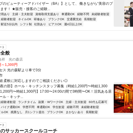
プのビューティーアドバイザー（BA）】として、 働きながら“美容のプ
ます！ ★販売・接客のご経験...
登用あり
主婦・主夫歓迎
資格取得支援あり
車通勤OK
経験不問
未経験者歓迎
経験者歓迎
ネイルOK
研修あり
ブランクOK
交通費支給
長期歓迎
駅近5分以内
シフト制
社割あり
ピアスOK
週4日以上OK
ート
務全般
鳥祥 光の森店
円～1,300円
セス 光の森駅より車で3分
市
細 柔軟に対応しますのでご相談ください◎
夜の部】ホール・キッチンスタッフ募集（時給1,200円〜時給1,300
1,200円〜時給1,300円】17:00〜24:00の間で3時間〜OK！活気ある居
ル・キッチ...
未経験者歓迎
ランチタイム
副業・WワークOK
主婦・主夫歓迎
60代も応募可
バイク通勤OK
学歴不問
車通勤OK
学生歓迎
経験不問
未経験者歓迎
イルOK
残業なし
月1シフト提出
ブランクOK
まかないあり
長期歓迎
ート
象のサッカースクールコーチ