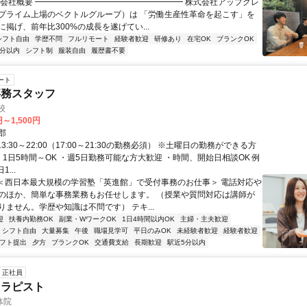
▏会社概要 ━━━━━━━━━━━━━━━━━━ 株式会社アップグレ
プライム上場のベクトルグループ）は 「労働生産性革命を起こす」を
掲げ、前年比300%の成長を遂げてい...
シフト自由
学歴不問
フルリモート
経験者歓迎
研修あり
在宅OK
ブランクOK
5分以内
シフト制
服装自由
履歴書不要
ート
事務スタッフ
校
円～1,500円
郡
13:30～22:00（17:00～21:30の勤務必須） ※土曜日の勤務ができる方
、1日5時間～OK ・週5日勤務可能な方大歓迎 ・時間、開始日相談OK 例
...
 ＜西日本最大規模の学習塾「英進館」で受付事務のお仕事＞ 電話対応や
のほか、簡単な事務業務もお任せします。 （授業や質問対応は講師が
りません。学歴や知識は不問です） テキ...
迎
扶養内勤務OK
副業・WワークOK
1日4時間以内OK
主婦・主夫歓迎
シフト自由
大量募集
午後
職場見学可
平日のみOK
未経験者歓迎
経験者歓迎
シフト提出
夕方
ブランクOK
交通費支給
長期歓迎
駅近5分以内
正社員
セラピスト
体院