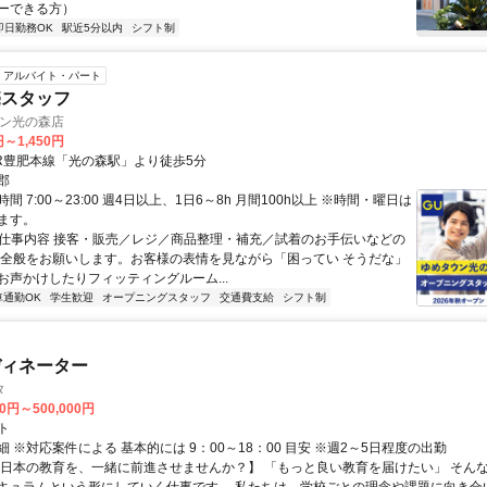
ーできる方）
即日勤務OK
駅近5分以内
シフト制
アルバイト・パート
売スタッフ
ウン光の森店
円～1,450円
JR豊肥本線「光の森駅」より徒歩5分
郡
間 7:00～23:00 週4日以上、1日6～8h 月間100h以上 ※時間・曜日は
ます。
● 仕事内容 接客・販売／レジ／商品整理・補充／試着のお手伝いなどの
り全般をお願いします。お客様の表情を見ながら「困ってい そうだな」
お声かけしたりフィッティングルーム...
車通勤OK
学生歓迎
オープニングスタッフ
交通費支給
シフト制
ディネーター
タ
00円～500,000円
ト
 ※対応案件による 基本的には 9：00～18：00 目安 ※週2～5日程度の出勤
【日本の教育を、一緒に前進させませんか？】 「もっと良い教育を届けたい」 そん