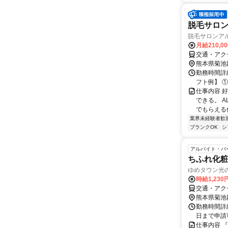
脱毛サロ
脱毛サロンアル
月給210,0
交通・アク
熊本県菊池
勤務時間詳細
フト例】 ①9:
仕事内容 
できる。 
でもらえる仕
業界未経験者歓
ブランクOK
シ
アルバイト・パ
ちふれ化
ゆめタウン光
時給1,23
交通・アク
熊本県菊池
勤務時間詳細
日まで申請可能 
仕事内容 