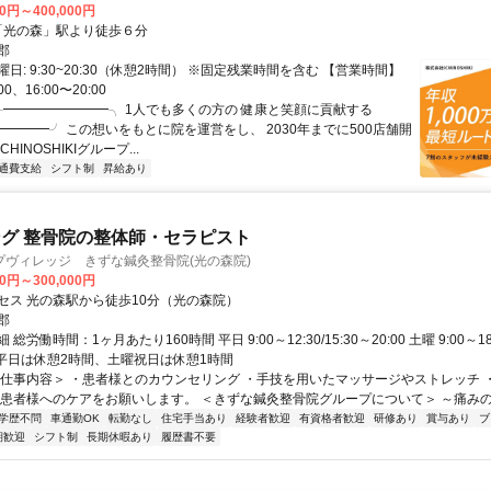
00円～400,000円
クセス: 「光の森」駅より徒歩６分
郡
日: 9:30~20:30（休憩2時間） ※固定残業時間を含む 【営業時間】
00、16:00〜20:00
 ╭━━━━━━━━╮ 1人でも多くの方の 健康と笑顔に貢献する
━━━━╯ この想いをもとに院を運営をし、 2030年までに500店舗開
HINOSHIKIグループ...
通費支給
シフト制
昇給あり
グ 整骨院の整体師・セラピスト
プヴィレッジ きずな鍼灸整骨院(光の森院)
00円～300,000円
セス 光の森駅から徒歩10分（光の森院）
郡
総労働時間：1ヶ月あたり160時間 平日 9:00～12:30/15:30～20:00 土曜 9:00～18:0
 ※平日は休憩2時間、土曜祝日は休憩1時間
＜仕事内容＞ ・患者様とのカウンセリング ・手技を用いたマッサージやストレッチ 
、患者様へのケアをお願いします。 ＜きずな鍼灸整骨院グループについて＞ ～痛みの根
学歴不問
車通勤OK
転勤なし
住宅手当あり
経験者歓迎
有資格者歓迎
研修あり
賞与あり
ブ
期歓迎
シフト制
長期休暇あり
履歴書不要