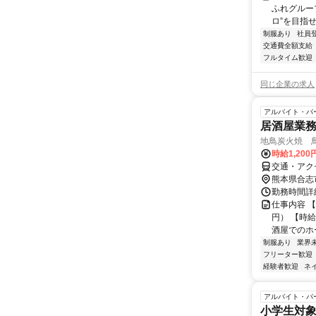
ふれグルー
ロ”を目指せ
制服あり
社員
交通費全額支給
フルタイム歓迎
同じ企業の求人
アルバイト・パ
居酒屋業
地鳥炭火焼 
時給1,200
交通・アク
熊本県合志
勤務時間詳
仕事内容 【
円） 【時給
酒屋でのホー
制服あり
業界
フリーター歓迎
経験者歓迎
ネ
アルバイト・パ
小学生対