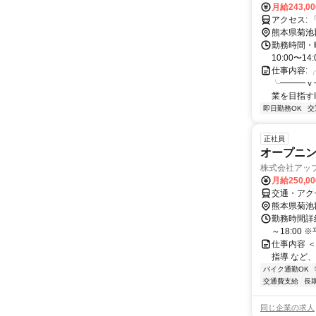
月給243,0
ア
熊本県菊池
勤務時間・曜
10:00〜14:
仕事内容:
╰━━━ｖ
業を目指すIC
即日勤務OK
交
正社員
オープニン
株式会社アッ
月給250,0
交通・アク
熊本県菊池
勤務時間詳細 
～18:00
仕事内容 
指導 など
バイク通勤OK
交通費支給
長
同じ企業の求人