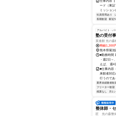
仕事内容 
ード（東証
ミッションに
社員登用あり
長期歓迎
駅近
アルバイト・パ
塾の受付
英進館 光の森
時給1,300
熊本県菊池
■勤務時間 
・週2日～
えば、 週4日1
■仕事内容
来館者対応
行うのであ
業界未経験者歓
フリーター歓迎
残業なし
月1
整体師・
匠 光の森整