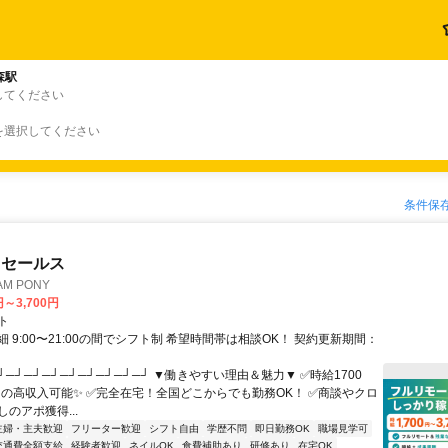
森駅
してください
を選択してください
条件保
ドセールス
M PONY
円～3,700円
ト
 9:00〜21:00の間でシフト制 希望時間帯は相談OK！ 契約更新期間：
┘─┘─┘─┘─┘─┘─┘─┘─┘ ▼働きやすい理由＆魅力▼ ✅時給1700
0円の高収入可能✨ ✅完全在宅！全国どこからでも勤務OK！ ✅商談やクロ
のアポ獲得...
主婦・主夫歓迎
フリーター歓迎
シフト自由
学歴不問
即日勤務OK
職場見学可
交通費全額支給
経験者歓迎
ネイルOK
食費補助あり
研修あり
在宅OK