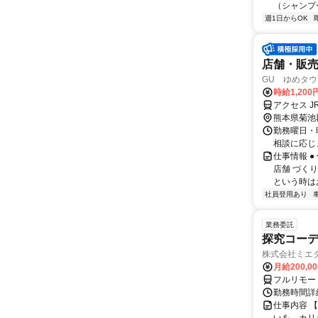
（シャンプ
週1日からOK
店舗・販
GU ゆめタ
時給1,200
アクセス 
熊本県菊池
勤務曜日・時
相談に応じ
仕事情報 
店舗 づく
という時は
社員登用あり
業務委託
探究コー
株式会社ミエ
月給200,0
フルリモー
勤務時間詳細
仕事内容 