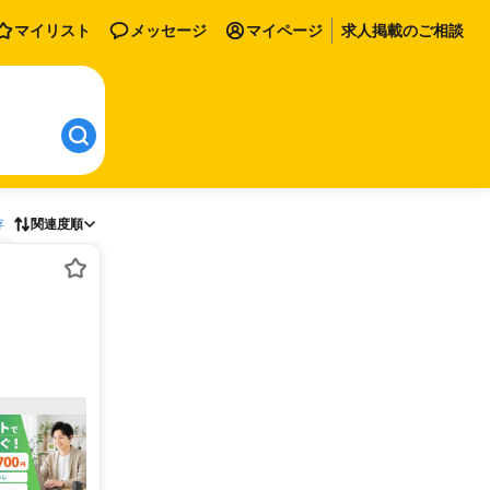
マイリスト
メッセージ
マイページ
求人掲載のご相談
存
関連度順