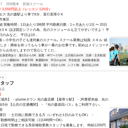
h47 JSN熊本 長嶺スクール
 3,550円以上（レッスン 120分）
セス 光の森駅より車で6分、直行直帰ＯＫ
市東区
 実働時間：1日あたり3時間 平均勤務日数：1ヶ月あたり1日 〜 20日
務ＯＫ ほぼ固定シフトの為、先のスケジュールも立てやすいですよ！ 平
のみなど。 平日は10...
2歳～小学生の子ども達対象のスクール｡ スクール業務は知識･スキル･経
楽しさ・興味を持ってもらう事が一番のお仕事です｡ 初めはメインコーチ
からお任せしますので安心してくだ...
社員登用あり
週1日からOK
副業・WワークOK
土日祝のみOK
主婦・主夫歓迎
バイク通勤OK
学歴不問
車通勤OK
平日のみOK
学生歓迎
未経験者歓迎
ランクOK
交通費支給
長期歓迎
週2・3日からOK
シフト制
週4日以上OK
ート
スタッフ
森店
円
森駅より徒歩5分 【公共の交通機関】 ・『光の森巡回バス』をご利用下さい。
郡
曜日: ・土日祝に勤務できる方（いずれか1日のみでもOK） ・
9:00 勤務時間はご相談可能（1日4時間〜OK）
 土日祝で勤務できる美容補助業務スタッフを募集します。 時給1200円