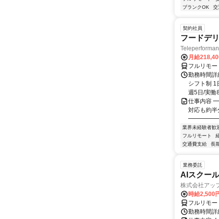
ブランクOK
交
契約社員
フードデリ
Teleperform
月給218,4
フルリモー
勤務時間詳細
シフト制 1
週5日/実働8
仕事内容 ━
対応も約半
━━━━━━
業界未経験者歓
フルリモート
交通費支給
長
業務委託
AIスクー
株式会社アッ
時給2,500
フルリモー
勤務時間詳