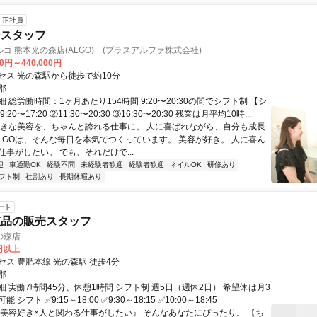
正社員
ンスタッフ
ゴ 熊本光の森店(ALGO) (プラスアルファ株式会社)
00円～440,000円
セス 光の森駅から徒歩で約10分
郡
 総労働時間：1ヶ月あたり154時間 9:20〜20:30の間でシフト制 【シ
20〜17:20 ②11:30〜20:30 ③16:30〜20:30 残業は月平均10時...
好きな美容を、ちゃんと誇れる仕事に。 人に喜ばれながら、自分も成長
ALGOは、そんな毎日を本気でつくっています。 美容が好き。 人に喜ん
事がしたい。 でも、それだけで...
迎
車通勤OK
経験不問
未経験者歓迎
経験者歓迎
ネイルOK
研修あり
フト制
社割あり
長期休暇あり
ート
粧品の販売スタッフ
の森店
0円以上
セス 豊肥本線 光の森駅 徒歩4分
郡
 実働7時間45分、休憩1時間 シフト制 週5日（週休2日） 希望休は月3
シフト ✅9:15～18:00 ✅9:30～18:15 ✅10:00～18:45
『美容好き×人と関わる仕事がしたい』 そんなあなたにぴったり。 【ち