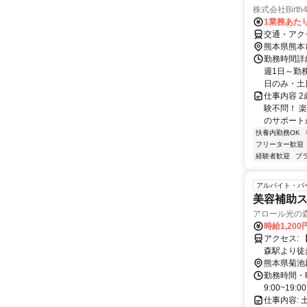
株式会社Birt
1業務あたり
交通・アク
熊本県熊本
勤務時間詳細
週1日～勤
日のみ・土日
仕事内容 
験不問！ 
のサポート
扶養内勤務OK
フリーター歓迎
経験者歓迎
ブ
アルバイト・パ
美容補助
アロール光の
時給1,200
アクセス: 【場所】 ・youmeタウン 光の森店隣 【最寄り駅】 ・JR豊肥本線、光の
熊本県菊池
勤務時間・
9:00~1
仕事内容: