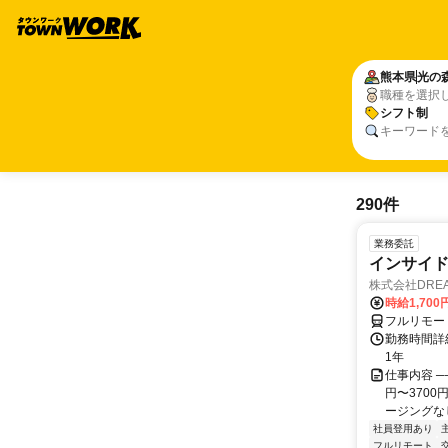
熊本県
光の
職種を選択
シフト制
キーワード
290件
業務委託
インサイ
株式会社DREA
時給1,700
フルリモー
勤務時間詳細
1年
仕事内容 ─
円〜370
ージングなし
社員登用あり
フルリモート