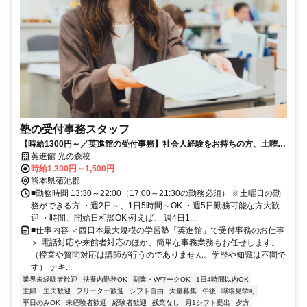
塾の受付事務スタッフ
【時給1300円～／英進館の受付事務】社会人経験をお持ちの方、土曜日
に勤務できる方を募集！
英進館 光の森校
時給1,300円～1,500円
熊本県菊池郡
■勤務時間 13:30～22:00（17:00～21:30の勤務必須） ※土曜日の勤
務ができる方 ・週2日～、1日5時間～OK ・週5日勤務可能な方大歓
迎 ・時間、開始日相談OK 例えば、 週4日1...
■仕事内容 ＜西日本最大規模の学習塾「英進館」で受付事務のお仕事
＞ 電話対応や来館者対応のほか、簡単な事務業務もお任せします。
（授業や質問対応は講師が行うのでありません。学歴や知識は不問で
す） テキ...
業界未経験者歓迎
扶養内勤務OK
副業・WワークOK
1日4時間以内OK
主婦・主夫歓迎
フリーター歓迎
シフト自由
大量募集
午後
職場見学可
平日のみOK
未経験者歓迎
経験者歓迎
残業なし
月1シフト提出
夕方