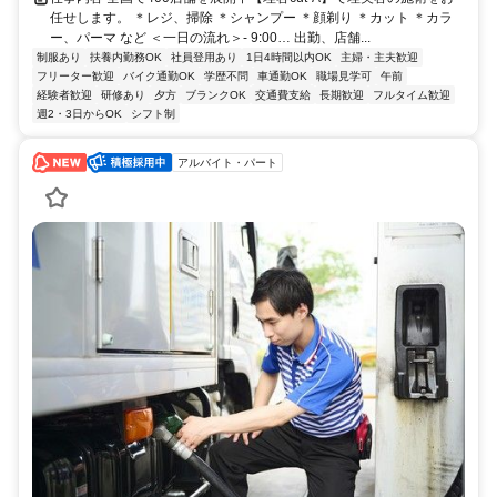
任せします。 ＊レジ、掃除 ＊シャンプー ＊顔剃り ＊カット ＊カラ
ー、パーマ など ＜一日の流れ＞- 9:00… 出勤、店舗...
制服あり
扶養内勤務OK
社員登用あり
1日4時間以内OK
主婦・主夫歓迎
フリーター歓迎
バイク通勤OK
学歴不問
車通勤OK
職場見学可
午前
経験者歓迎
研修あり
夕方
ブランクOK
交通費支給
長期歓迎
フルタイム歓迎
週2・3日からOK
シフト制
アルバイト・パート