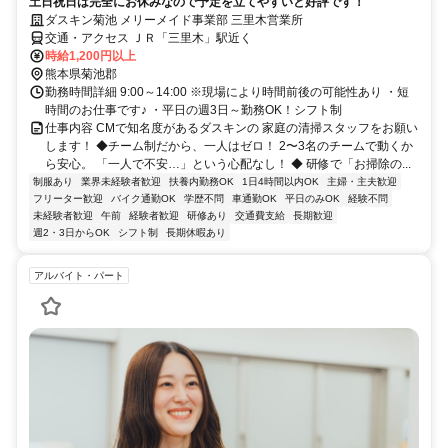
土日祝日は完全にお休みなので予定を立てやすいと好評です！
ダスキン菊池 メリーメイド事業部 三里木営業所
交通・アクセス ＪＲ「三里木」駅近く
時給1,200円以上
熊本県菊池郡
勤務時間詳細 9:00～14:00 ※現場により時間前後の可能性あり ・短
時間のお仕事です♪ ・平日の週3日～勤務OK！シフト制
仕事内容 CMで知名度があるダスキンの 家庭の清掃スタッフをお願い
します！ ◆チーム制だから、一人はゼロ！ 2〜3名のチームで動くか
ら安心。 「一人で不安…」という心配なし！ ◆ 研修で「お掃除の...
制服あり
業界未経験者歓迎
扶養内勤務OK
1日4時間以内OK
主婦・主夫歓迎
フリーター歓迎
バイク通勤OK
学歴不問
車通勤OK
平日のみOK
経験不問
未経験者歓迎
午前
経験者歓迎
研修あり
交通費支給
長期歓迎
週2・3日からOK
シフト制
長期休暇あり
アルバイト・パート