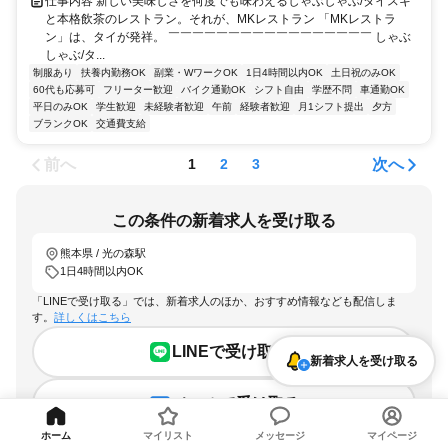
仕事内容 新しい美味しさを何度でも味わえるしゃぶしゃぶ/タイスキ
と本格飲茶のレストラン。それが、MKレストラン 「MKレストラ
ン」は、タイが発祥。 ￣￣￣￣￣￣￣￣￣￣￣￣￣￣￣￣￣ しゃぶ
しゃぶ/タ...
制服あり
扶養内勤務OK
副業・WワークOK
1日4時間以内OK
土日祝のみOK
60代も応募可
フリーター歓迎
バイク通勤OK
シフト自由
学歴不問
車通勤OK
平日のみOK
学生歓迎
未経験者歓迎
午前
経験者歓迎
月1シフト提出
夕方
ブランクOK
交通費支給
前へ
次へ
1
2
3
この条件の新着求人を受け取る
熊本県 / 光の森駅
1日4時間以内OK
「LINEで受け取る」では、新着求人のほか、おすすめ情報なども配信しま
す。
詳しくはこちら
LINEで受け取る
新着求人を受け取る
メールで受け取る
ホーム
マイリスト
メッセージ
マイページ