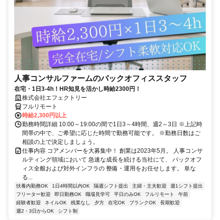
人事コンサルファームのバックオフィススタッフ
在宅・1日3-4h！HR知見を活かし時給2300円！
株式会社エフェクトリー
フルリモート
時給2,300円以上
勤務時間詳細 10:00～19:00の間で1日3～4時間、週2～3日 ※上記時
間帯の中で、ご希望に応じた時間で勤務可能です。 ※勤務日数はご
相談の上で決定しましょう。
仕事内容 コアメンバーを大募集中！ 創業は2023年5月。 人事コンサ
ルティング領域において 急速な成長を続ける当社にて、 バックオフ
ィス全般および対外インフラの 整備・運用をお任せします。 単な
る...
扶養内勤務OK
1日4時間以内OK
隔週シフト提出
主婦・主夫歓迎
週1シフト提出
フリーター歓迎
即日勤務OK
職場見学可
平日のみOK
フルリモート
午前
経験者歓迎
ネイルOK
残業なし
夕方
在宅OK
ブランクOK
長期歓迎
週2・3日からOK
シフト制