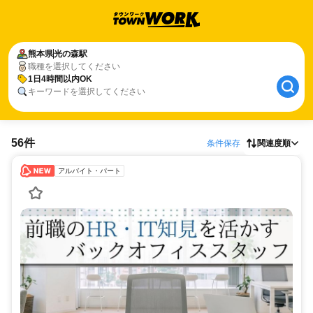
熊本県
光の森駅
職種を選択してください
1日4時間以内OK
キーワードを選択してください
56件
条件保存
関連度順
アルバイト・パート