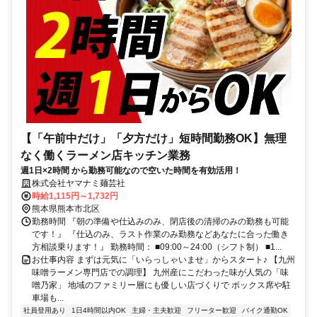
【「午前中だけ」「夕方だけ」短時間勤務OK】無理
なく働くラーメン店キッチン業務
週1日×2時間 から勤務可能なので空いた時間を有効活用！
株式会社ヤマナミ麺芸社
時給1,115円～1,732円
熊本県熊本市北区
勤務時間 『朝の準備や仕込みのみ、閉店後の清掃のみの勤務も可能
です！』 『仕込のみ、ラスト作業のみ勤務などあなたに合った働き
方相談乗ります！』 勤務時間： ■09:00～24:00（シフト制） ■1...
お仕事内容 まずは元気に「いらっしゃいませ」からスタート♪ 【九州
味噌ラーメン専門店での調理】 九州産にこだわった味が人気の「味
噌乃家」 地域のファミリー層にも優しい店づくりで ボックス席や駐
車場も...
社員登用あり
1日4時間以内OK
主婦・主夫歓迎
フリーター歓迎
バイク通勤OK