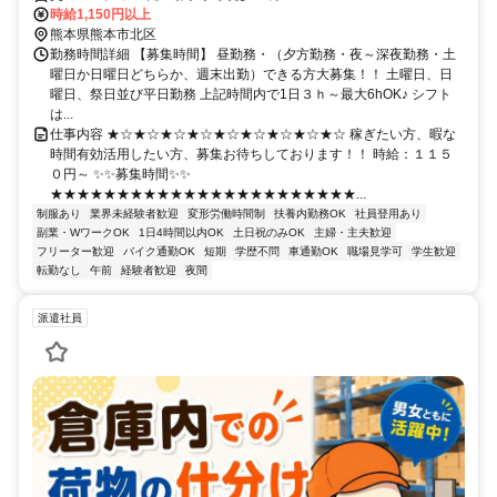
時給1,150円以上
熊本県熊本市北区
勤務時間詳細 【募集時間】 昼勤務・（夕方勤務・夜～深夜勤務・土
曜日か日曜日どちらか、週末出勤）できる方大募集！！ 土曜日、日
曜日、祭日並び平日勤務 上記時間内で1日３ｈ～最大6hOK♪ シフト
は...
仕事内容 ★☆★☆★☆★☆★☆★☆★☆★☆★☆ 稼ぎたい方、暇な
時間有効活用したい方、募集お待ちしております！！ 時給：１１５
０円～ ✨✨募集時間✨✨
★★★★★★★★★★★★★★★★★★★★★★★...
制服あり
業界未経験者歓迎
変形労働時間制
扶養内勤務OK
社員登用あり
副業・WワークOK
1日4時間以内OK
土日祝のみOK
主婦・主夫歓迎
フリーター歓迎
バイク通勤OK
短期
学歴不問
車通勤OK
職場見学可
学生歓迎
転勤なし
午前
経験者歓迎
夜間
派遣社員