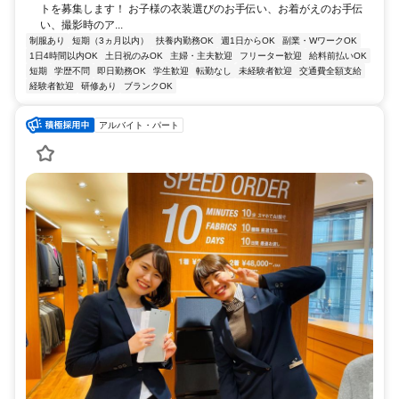
トを募集します！ お子様の衣装選びのお手伝い、お着がえのお手伝
い、撮影時のア...
制服あり
短期（3ヵ月以内）
扶養内勤務OK
週1日からOK
副業・WワークOK
1日4時間以内OK
土日祝のみOK
主婦・主夫歓迎
フリーター歓迎
給料前払いOK
短期
学歴不問
即日勤務OK
学生歓迎
転勤なし
未経験者歓迎
交通費全額支給
経験者歓迎
研修あり
ブランクOK
アルバイト・パート