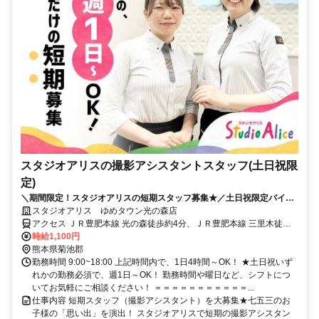
スタジオアリスの撮影アシスタントスタッフ(土日祝限
定)
＼期間限定！スタジオアリスの短期スタッフ募集★／土日祝限定バイト
◎週1日、1日4h～OK！
スタジオアリス ゆめタウン光の森店
アクセス ＪＲ豊肥本線 光の森徒歩約4分、ＪＲ豊肥本線 三里木徒歩
約15分、ＪＲ豊肥本線 武蔵塚徒歩約26分 豊肥本線 光の森駅より徒歩
時給1,100円
3分
熊本県菊池郡
勤務時間 9:00~18:00 上記時間内で、1日4時間～OK！ ★土日祝いず
れかの勤務必須で、週1日～OK！ 勤務時間や曜日など、シフトにつ
いてお気軽にご相談ください！ ＝＝＝＝＝＝＝＝＝＝＝...
仕事内容 短期スタッフ（撮影アシスタント）を大募集★七五三のお
子様の「思い出」を演出！ スタジオアリスで短期の撮影アシスタン