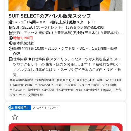
SUIT SELECTのアパレル販売スタッフ
週1～・1日1時間～ＯＫ！9割以上が未経験スタート！♪
SUIT SELECT(スーツセレクト) ゆめタウン光の森[1436]
交通・アクセス 光の森(ＪＲ豊肥本線)(約4分) 三里木(ＪＲ豊肥本線)
(約15分) 武蔵塚(ＪＲ豊肥本線)(約26分)
時給1,190円
熊本県菊池郡
勤務時間詳細 10:00～21:00 ・シフト制 ・週1～、1日1時間～勤務
OK!!
仕事内容 ◆お仕事内容 スタイリッシュなスーツが人気な当店で スー
ツやアクセサリーの 接客・販売をお任せします！ ※積極的な声掛け
／ノルマなし 具体的には： ・スーツやアイテムのご案内・接客 ・販
売...
業界未経験者歓迎
扶養内勤務OK
社員登用あり
週1日からOK
副業・WワークOK
1日4時間以内OK
土日祝のみOK
主婦・主夫歓迎
フリーター歓迎
シフト自由
平日のみOK
学生歓迎
経験不問
未経験者歓迎
午前
経験者歓迎
研修あり
夕方
ブランクOK
交通費支給
アルバイト・パート