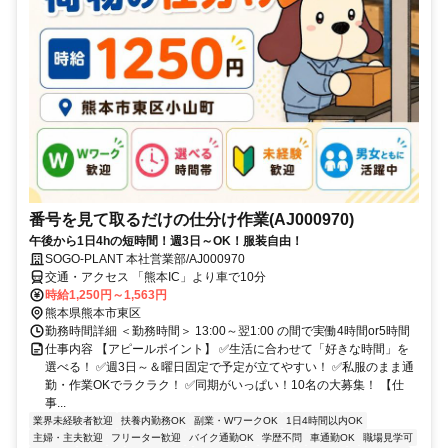
番号を見て取るだけの仕分け作業(AJ000970)
午後から1日4hの短時間！週3日～OK！服装自由！
SOGO-PLANT 本社営業部/AJ000970
交通・アクセス 「熊本IC」より車で10分
時給1,250円～1,563円
熊本県熊本市東区
勤務時間詳細 ＜勤務時間＞ 13:00～翌1:00 の間で実働4時間or5時間
仕事内容 【アピールポイント】 ✅生活に合わせて「好きな時間」を
選べる！ ✅週3日～＆曜日固定で予定が立てやすい！ ✅私服のまま通
勤・作業OKでラクラク！ ✅同期がいっぱい！10名の大募集！ 【仕
事...
業界未経験者歓迎
扶養内勤務OK
副業・WワークOK
1日4時間以内OK
主婦・主夫歓迎
フリーター歓迎
バイク通勤OK
学歴不問
車通勤OK
職場見学可