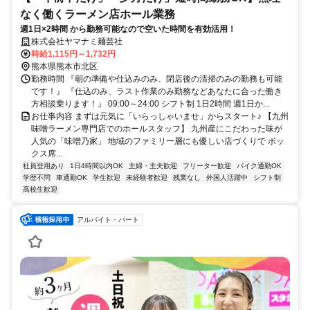
なく働くラーメン店ホール業務
週1日×2時間 から勤務可能なので空いた時間を有効活用！
株式会社ヤマナミ麺芸社
時給1,115円～1,732円
熊本県熊本市北区
勤務時間 『朝の準備や仕込みのみ、閉店後の清掃のみの勤務も可能
です！』 『仕込のみ、ラスト作業のみ勤務などあなたに合った働き
方相談乗ります！』 09:00～24:00 シフト制 1日2時間 週1日か...
お仕事内容 まずは元気に「いらっしゃいませ」からスタート♪ 【九州
味噌ラーメン専門店でのホールスタッフ】 九州産にこだわった味が
人気の「味噌乃家」 地域のファミリー層にも優しい店づくりで ボッ
クス席...
社員登用あり
1日4時間以内OK
主婦・主夫歓迎
フリーター歓迎
バイク通勤OK
学歴不問
車通勤OK
学生歓迎
未経験者歓迎
残業なし
外国人活躍中
シフト制
高校生歓迎
アルバイト・パート