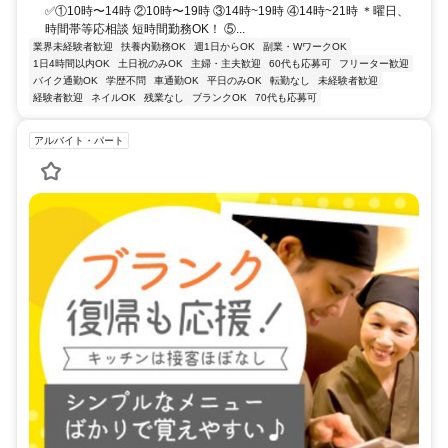
✅①10時〜14時 ②10時〜19時 ③14時~19時 ④14時~21時 ＊曜日、
時間帯等応相談 短時間勤務OK！ ⑤...
業界未経験者歓迎
扶養内勤務OK
週1日からOK
副業・WワークOK
1日4時間以内OK
土日祝のみOK
主婦・主夫歓迎
60代も応募可
フリーター歓迎
バイク通勤OK
学歴不問
車通勤OK
平日のみOK
転勤なし
未経験者歓迎
経験者歓迎
ネイルOK
残業なし
ブランクOK
70代も応募可
アルバイト・パート