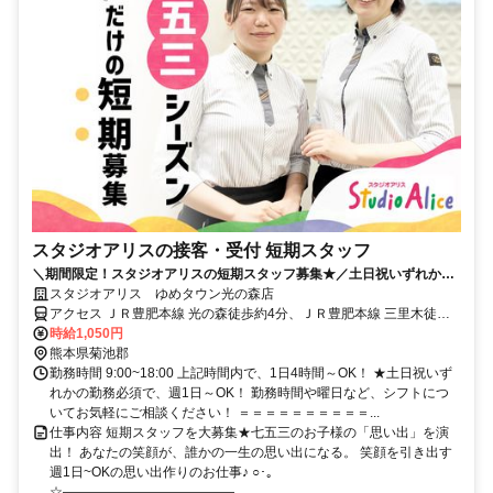
スタジオアリスの接客・受付 短期スタッフ
＼期間限定！スタジオアリスの短期スタッフ募集★／土日祝いずれかの
勤務必須で週1日、1日4h～OK！
スタジオアリス ゆめタウン光の森店
アクセス ＪＲ豊肥本線 光の森徒歩約4分、ＪＲ豊肥本線 三里木徒歩
約15分、ＪＲ豊肥本線 武蔵塚徒歩約26分 豊肥本線 光の森駅より徒歩
時給1,050円
3分
熊本県菊池郡
勤務時間 9:00~18:00 上記時間内で、1日4時間～OK！ ★土日祝いず
れかの勤務必須で、週1日～OK！ 勤務時間や曜日など、シフトにつ
いてお気軽にご相談ください！ ＝＝＝＝＝＝＝＝＝＝...
仕事内容 短期スタッフを大募集★七五三のお子様の「思い出」を演
出！ あなたの笑顔が、誰かの一生の思い出になる。 笑顔を引き出す
週1日~OKの思い出作りのお仕事♪ ○･｡
☆―――――――――――――...