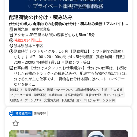
配達荷物の仕分け・積み込み
仕分けの求人♪倉庫内でのお荷物の仕分け・積み込み業務！アルバイトで
も年2回の賞与あり
佐川急便 熊本営業所
アクセス JR三里木駅/光の森駅どちらも5km 15分
時給1,034円以上
熊本県熊本市東区
勤務時間 シフトサイクル：1ヶ月 【勤務曜日】 シフト制での勤務と
なります ※7：00～20：00の間で4～5時間程度 【勤務時間・日数】
7:00～20:00(内4時間) 週3日 ※勤務シフト等は...
仕事内容 【仕分けスタッフのお仕事紹介♪】 仕分けの仕事は、お預か
りした荷物のトラックへの積み込みや、配達する荷物を地域ごとに仕
分けるのが主な仕事です。 荷物を仕分ける際にはベルトコンベアー
などを使う...
制服あり
扶養内勤務OK
副業・WワークOK
1日4時間以内OK
主婦・主夫歓迎
フリーター歓迎
学歴不問
車通勤OK
未経験者歓迎
経験者歓迎
月1シフト提出
研修あり
ブランクOK
交通費支給
長期歓迎
週2・3日からOK
シフト制
業務委託