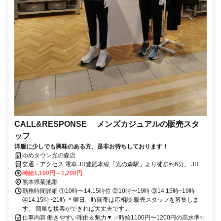
CALL&RESPONSE メンズカジュアルの販売スタ
ッフ
洋服に少しでも興味のある方、是非お待ちしております！
ゆめタウン光の森店
交通・アクセス 電車 JR豊肥本線「光の森駅」より徒歩約6分。 JR豊
肥本線「三里木駅」より徒歩約20分。 バス 産交バス「ゆめタウン光
時給1,100円～1,200円
の森」停留所下車、徒歩1分。 E3-2（光の森産交行）、菊陽町巡回バ
熊本県菊池郡
ス、熊本電鉄バス（楠団地線など）が利用可能。
勤務時間詳細 ①10時〜14.15時位 ②10時〜19時 ③14.15時~19時
④14.15時~21時 ＊曜日、時間帯は応相談 販売スタッフを募集しま
す。 簡単な接客ができれば大丈夫です...
仕事内容 働きやすい理由＆魅力▼ ✅時給1100円〜1200円の高水準✨