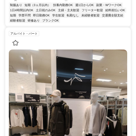
制服あり
短期（3ヵ月以内）
扶養内勤務OK
週1日からOK
副業・WワークOK
1日4時間以内OK
土日祝のみOK
主婦・主夫歓迎
フリーター歓迎
給料前払いOK
短期
学歴不問
即日勤務OK
学生歓迎
転勤なし
未経験者歓迎
交通費全額支給
経験者歓迎
研修あり
ブランクOK
アルバイト・パート