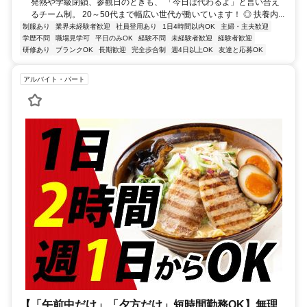
発熱や学級閉鎖、参観日のときも、 「今日は代わるよ」と言い合え
るチーム制。 20～50代まで幅広い世代が働いています！ ◎ 扶養内...
制服あり
業界未経験者歓迎
社員登用あり
1日4時間以内OK
主婦・主夫歓迎
学歴不問
職場見学可
平日のみOK
経験不問
未経験者歓迎
経験者歓迎
研修あり
ブランクOK
長期歓迎
完全歩合制
週4日以上OK
友達と応募OK
アルバイト・パート
【「午前中だけ」「夕方だけ」短時間勤務OK】無理