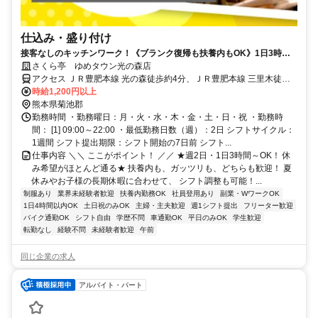
仕込み・盛り付け
接客なしのキッチンワーク！《ブランク復帰も扶養内もOK》1日3時間
～、ちょっとした空き時間に♪
さくら亭 ゆめタウン光の森店
アクセス ＪＲ豊肥本線 光の森徒歩約4分、ＪＲ豊肥本線 三里木徒歩
約16分、ＪＲ豊肥本線 武蔵塚徒歩約23分
時給1,200円以上
熊本県菊池郡
勤務時間 ・勤務曜日：月・火・水・木・金・土・日・祝 ・勤務時
間： [1] 09:00～22:00 ・最低勤務日数（週）：2日 シフトサイクル：
1週間 シフト提出期限：シフト開始の7日前 シフト...
仕事内容 ＼＼ ここがポイント！ ／／ ★週2日・1日3時間～OK！ 休
み希望がほとんど通る★ 扶養内も、ガッツリも、どちらも歓迎！ 夏
休みやお子様の長期休暇に合わせて、 シフト調整も可能！...
制服あり
業界未経験者歓迎
扶養内勤務OK
社員登用あり
副業・WワークOK
1日4時間以内OK
土日祝のみOK
主婦・主夫歓迎
週1シフト提出
フリーター歓迎
バイク通勤OK
シフト自由
学歴不問
車通勤OK
平日のみOK
学生歓迎
転勤なし
経験不問
未経験者歓迎
午前
同じ企業の求人
アルバイト・パート