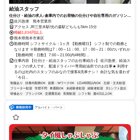
給油スタッフ
仕分け・給油の求人♪倉庫内でのお荷物の仕分けや自社専用のガソリンス
タンドでの給油作業
佐川急便 熊本営業所
アクセス JR三里木駅/光の森駅どちらも5km 15分
時給1,034円以上
熊本県熊本市東区
勤務時間 シフトサイクル：1ヶ月 【勤務曜日】 シフト制での勤務と
なります ※勤務時間は7：00～11：00、17：00～21：00のいずれか
【勤務時間・日数】 7:00～21:00(内4時間) ...
仕事内容 【仕分け・給油スタッフのお仕事紹介♪】 佐川急便、給油ス
タッフの求人です。 配達ドライバー専用給油所でのお仕事★ 利用す
るのは社内のスタッフのみなので接客&洗車ナシ！ 余計な気を遣わず
「今日...
制服あり
扶養内勤務OK
副業・WワークOK
1日4時間以内OK
主婦・主夫歓迎
フリーター歓迎
学歴不問
車通勤OK
未経験者歓迎
経験者歓迎
月1シフト提出
研修あり
ブランクOK
交通費支給
長期歓迎
シフト制
週4日以上OK
アルバイト・パート