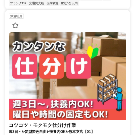
ブランクOK
交通費支給
長期歓迎
駅近5分以内
派遣社員
コツコツ・モクモク仕分け作業
週3日～✨髪型髪色自由✨扶養内OK✨熊本支店【01】