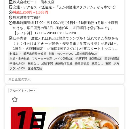
株式会社ビート 熊本支店
交通・アクセス ＜派遣先＞「えがお健康スタジアム」から車で3分
時給1,250円～1,563円
熊本県熊本市東区
勤務時間詳細 17:00～翌1:00の間で1日4～6時間勤務 ●月曜～土曜日
のうち、曜日固定の週3日～勤務OK！ ※日曜日は必ず休みです。
【シフト例】 17:00～20:00 18:00～23:0...
仕事内容 一度覚えればあとは簡単でシンプル！ 流れてきた荷物をも
くもく仕分けます★ ー ✅髪色・髪型自由／副業も可能！ ✅週3日～、
1日4h～の曜日固定！ ✅面接1回でスグにお仕事スタート！ ✨スキ...
制服あり
業界未経験者歓迎
副業・WワークOK
1日4時間以内OK
主婦・主夫歓迎
フリーター歓迎
バイク通勤OK
学歴不問
車通勤OK
固定時間制
平日のみOK
転勤なし
経験不問
未経験者歓迎
経験者歓迎
残業なし
夜間
夕方
ブランクOK
交通費支給
同じ企業の求人
アルバイト・パート