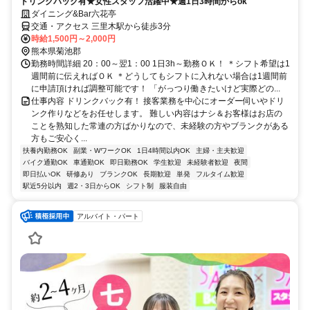
ドリンクバック有★女性スタッフ活躍中★週1日3時間からok
ダイニング&Bar六花亭
交通・アクセス 三里木駅から徒歩3分
時給1,500円～2,000円
熊本県菊池郡
勤務時間詳細 20：00～翌1：00 1日3h～勤務ＯＫ！ ＊シフト希望は1
週間前に伝えればＯＫ ＊どうしてもシフトに入れない場合は1週間前
に申請頂ければ調整可能です！ 「がっつり働きたいけど実際どの...
仕事内容 ドリンクバック有！ 接客業務を中心にオーダー伺いやドリ
ンク作りなどをお任せします。 難しい内容はナシ＆お客様はお店の
ことを熟知した常連の方ばかりなので、未経験の方やブランクがある
方もご安心く...
扶養内勤務OK
副業・WワークOK
1日4時間以内OK
主婦・主夫歓迎
バイク通勤OK
車通勤OK
即日勤務OK
学生歓迎
未経験者歓迎
夜間
即日払いOK
研修あり
ブランクOK
長期歓迎
単発
フルタイム歓迎
駅近5分以内
週2・3日からOK
シフト制
服装自由
アルバイト・パート