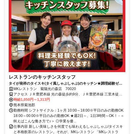
レストランのキッチンスタッフ
タイが発祥のタイスキ(タイ風しゃぶしゃぶ)のキッチン★調理経験ゼロ
でもOK！＜幅広い世代が活躍中！＞
MKレストラン 菊陽光の森店 70020
アクセス ＪＲ豊肥本線 光の森徒歩約9分、ＪＲ豊肥本線 三里木徒歩
約18分、ＪＲ豊肥本線 武蔵塚徒歩約26分
時給1,050円～1,313円
熊本県菊池郡
勤務時間 シフトサイクル：1ヶ月 10:00～18:00※平日のみの勤務OK
18:00～00:00※平日のみの勤務OK ★週2日～、1日3時間～OK！ - ＜
例えばこんな働き方で♪＞ ◎学業を優...
仕事内容 新しい美味しさを何度でも味わえるしゃぶしゃぶ/タイスキ
と本格飲茶のレストラン。それが、MKレストラン 「MKレストラ