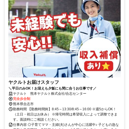
ヤクルトお届けスタッフ
＼平日のみOK！お迎えも夕飯にも間に合うお仕事です／
ヤクルト 熊本ヤクルト株式会社/合志センター
完全歩合制
熊本県合志市
勤務時間 【勤務時間例】8:45～13:30/8:45～16:00 ※週5からOK！
（土日・祝日はお休み） ※帰宅時間は希望収入によって調整できま
す。面談時にご相談ください。
仕事内容 ◎子育てママ・主婦(夫)さんが中心に活躍中♪ 子どもの急な