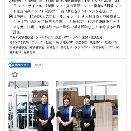
勤務時間 実働時間：8時間/日 平均勤務日数：1ヶ月あたり21日～23
日 シフトサイクル：1週間 シフト提出期限：シフト開始の5日前 シフ
ト確定時期：シフト開始の3日前 <新たなチャレンジを応援しま...
仕事内容 【当社求人のアピールポイント】 ★元和食職人や経験者は
キャリアに合わせて給与面考慮！ └月給26万～35万で研修後キャリ
アを元に決定！ ★熊本県のみの勤務で県外異動なし！ ★今後も出店
計画...
業界未経験者歓迎
ランチタイム
副業・WワークOK
主婦・主夫歓迎
週1シフト提出
フリーター歓迎
バイク通勤OK
学歴不問
車通勤OK
経験不問
未経験者歓迎
経験者歓迎
研修あり
賞与あり
ブランクOK
育休あり
シフト制
社割あり
服装自由
正社員