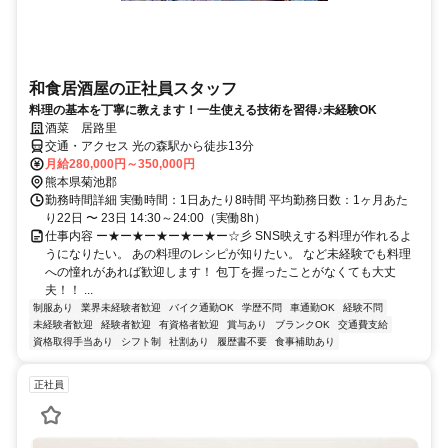
和食居酒屋の正社員スタッフ
料理の基本を丁寧に教えます！一生使える技術を習得♪未経験OK
酒菜 居路里
交通・アクセス 光の森駅から徒歩13分
月給280,000円～350,000円
熊本県菊池郡
勤務時間詳細 実働時間：1日あたり8時間 平均勤務日数：1ヶ月あた
り22日 〜 23日 14:30～24:00（実働8h）
仕事内容 ー★ー★ー★ー★ー★ー☆彡 SNS映えする料理が作れるよ
うになりたい。 あの料理のレシピが知りたい。 など未経験でも料理
への憧れがあれば歓迎します！ 包丁を握ったことがなくても大丈
夫！！ ...
制服あり
業界未経験者歓迎
バイク通勤OK
学歴不問
車通勤OK
経験不問
未経験者歓迎
経験者歓迎
有資格者歓迎
賞与あり
ブランクOK
交通費支給
資格取得手当あり
シフト制
社割あり
履歴書不要
食事補助あり
正社員