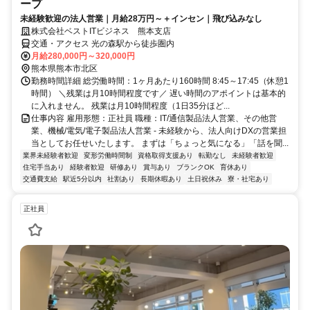
ープ
未経験歓迎の法人営業｜月給28万円～＋インセン｜飛び込みなし
株式会社ベストITビジネス 熊本支店
交通・アクセス 光の森駅から徒歩圏内
月給280,000円～320,000円
熊本県熊本市北区
勤務時間詳細 総労働時間：1ヶ月あたり160時間 8:45～17:45（休憩1
時間） ＼残業は月10時間程度です／ 遅い時間のアポイントは基本的
に入れません。 残業は月10時間程度（1日35分ほど...
仕事内容 雇用形態：正社員 職種：IT/通信製品法人営業、その他営
業、機械/電気/電子製品法人営業 - 未経験から、法人向けDXの営業担
当としてお任せいたします。 まずは「ちょっと気になる」「話を聞...
業界未経験者歓迎
変形労働時間制
資格取得支援あり
転勤なし
未経験者歓迎
住宅手当あり
経験者歓迎
研修あり
賞与あり
ブランクOK
育休あり
交通費支給
駅近5分以内
社割あり
長期休暇あり
土日祝休み
寮・社宅あり
正社員