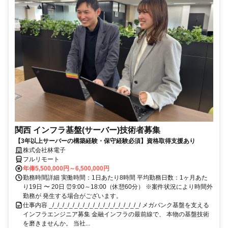
関西 インフラ基盤(サーバー)技術者募集
【3年以上サーバーの構築経験・保守経験必須】資格取得支援あり
株式会社林電子
フルリモート
年俸5,500,000円～6,500,000円
勤務時間詳細 実働時間：1日あたり8時間 平均勤務日数：1ヶ月あた
り19日 〜 20日 ⏰9:00～18:00（休憩60分） ※案件状況により時間外
勤務が 発生する場合がございます。
仕事内容 _/_/_/_/_/_/_/_/_/_/_/_/_/_/_/_/_/_/ メガバンク基盤を支える
インフラエンジニア募集 金融インフラの最前線で、 本物の基盤技術
を磨きませんか。 当社...