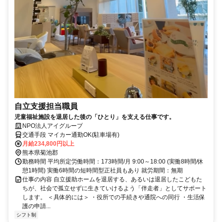
自立支援担当職員
児童福祉施設を退居した後の「ひとり」を支える仕事です。
NPO法人アイグループ
交通手段 マイカー通勤OK(駐車場有)
月給234,800円以上
熊本県菊池郡
勤務時間 平均所定労働時間：173時間/月 9:00～18:00 (実働8時間/休
憩1時間) 実働6時間の短時間型正社員もあり 就労期間：無期
仕事の内容 自立援助ホームを退居する、あるいは退居したこどもた
ちが、社会で孤立せずに生きていけるよう「伴走者」としてサポート
します。 ＜具体的には＞ ・役所での手続きや通院への同行 ・生活保
護の申請...
シフト制