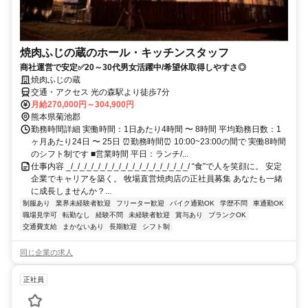
焼肉ふじの蔵のホール・キッチンスタッフ
商社運営で安定✅20～30代男女活躍中/希望休取得しやすさ◎
焼肉ふじの蔵
交通・アクセス 光の森駅より徒歩7分
月給270,000円～304,900円
熊本県菊池郡
勤務時間詳細 実働時間：1日あたり4時間 〜 8時間 平均勤務日数：1
ヶ月あたり24日 〜 25日 ⏰勤務時間⏰ 10:00~23:00の間で 実働8時間
のシフト制です ■営業時間 平日：ランチ/...
仕事内容 _/_/_/_/_/_/_/_/_/_/_/_/_/_/_/_/_/_/ “食”で人を笑顔に。 安定
企業でキャリアを築く。 牧場直営焼肉店の正社員募集 あなたも一緒
に成長しませんか？...
制服あり
業界未経験者歓迎
フリーター歓迎
バイク通勤OK
学歴不問
車通勤OK
職場見学可
転勤なし
経験不問
未経験者歓迎
賞与あり
ブランクOK
交通費支給
まかないあり
長期歓迎
シフト制
同じ企業の求人
正社員