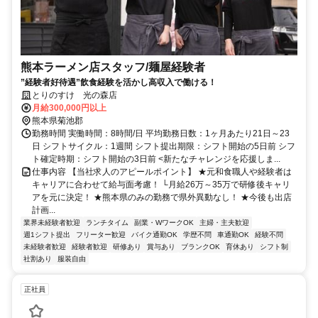
熊本ラーメン店スタッフ/麺屋経験者
”経験者好待遇”飲食経験を活かし高収入で働ける！
とりのすけ 光の森店
月給300,000円以上
熊本県菊池郡
勤務時間 実働時間：8時間/日 平均勤務日数：1ヶ月あたり21日～23
日 シフトサイクル：1週間 シフト提出期限：シフト開始の5日前 シフ
ト確定時期：シフト開始の3日前 <新たなチャレンジを応援しま...
仕事内容 【当社求人のアピールポイント】 ★元和食職人や経験者は
キャリアに合わせて給与面考慮！ └月給26万～35万で研修後キャリ
アを元に決定！ ★熊本県のみの勤務で県外異動なし！ ★今後も出店
計画...
業界未経験者歓迎
ランチタイム
副業・WワークOK
主婦・主夫歓迎
週1シフト提出
フリーター歓迎
バイク通勤OK
学歴不問
車通勤OK
経験不問
未経験者歓迎
経験者歓迎
研修あり
賞与あり
ブランクOK
育休あり
シフト制
社割あり
服装自由
正社員