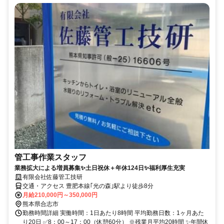
管工事作業スタッフ
業務拡大による増員募集✨土日祝休＋年休124日✨福利厚生充実
有限会社佐藤管工技研
交通・アクセス 豊肥本線｢光の森｣駅より徒歩8分
月給210,000円～350,000円
熊本県合志市
勤務時間詳細 実働時間：1日あたり8時間 平均勤務日数：1ヶ月あた
り20日 ✅8：00～17：00（休憩60分） ※残業月平均20時間 ✨年間休