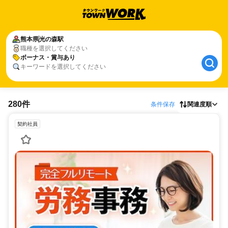
熊本県
光の森駅
職種を選択してください
ボーナス・賞与あり
キーワードを選択してください
280件
条件保存
関連度順
契約社員