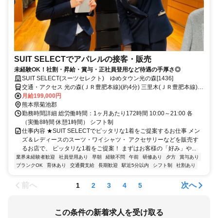
SUIT SELECTでアパレルの接客・販売
未経験OK！社割・昇給・賞与・正社員登用など待遇の手厚さ◎
SUIT SELECT(スーツセレクト) ゆめタウン光の森[1436]
交通・アクセス 光の森(ＪＲ豊肥本線)(約4分) 三里木(ＪＲ豊肥本線)
(約15分) 武蔵塚(ＪＲ豊肥本線)(約26分)
月給199,000円
熊本県菊池郡
勤務時間詳細 総労働時間：1ヶ月あたり172時間 10:00～21:00 各
（実働8時間 休憩1時間） シフト制
仕事内容 ★SUIT SELECTでピッタリな1着をご提案するお仕事 メン
ズ＆レディースのスーツ・ワイシャツ・ アクセサリーなどを販売す
るお店で、 ピッタリな1着をご提案！ まずはお客様の「好み」や...
業界未経験者歓迎
社員登用あり
早朝
経験不問
午前
研修あり
夕方
賞与あり
ブランクOK
育休あり
交通費支給
長期歓迎
駅近5分以内
シフト制
社割あり
前へ
次へ
1
2
3
4
5
この条件の新着求人を受け取る