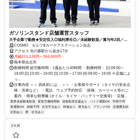
ガソリンスタンド店舗運営スタッフ
大手企業で勤務★安定収入◎福利厚生◎／未経験歓迎／賞与年2回／月9
～12日休み+休暇制度も充実◎／サービス残業無し
COSMO セルフ&カーケアステーション合志
アクセス 光の森駅から徒歩17分
月給211,120円～364,000円
熊本県合志市
勤務時間 総労働時間：1週あたり40時間 ・勤務時間： [1] 09:00～
18:00 [2] 10:00～19:00 [3] 10:00～17:00 [4] 09:00～19:00 ※店舗によ
っ...
仕事内容 ＜＜ 具体的には… ＞＞ ・お客様サポート（タイヤの安全点
検・洗車など） ・電話、ウェブ予約対応 ・保険、カーリース等のご
案内 ・簡単な軽整備 (オイル・タイヤ・バッテリー交換等) ・店舗...
業界未経験者歓迎
変形労働時間制
資格取得支援あり
バイク通勤OK
学歴不問
車通勤OK
経験不問
住宅手当あり
研修あり
賞与あり
ブランクOK
交通費支給
社割あり
寮・社宅あり
正社員