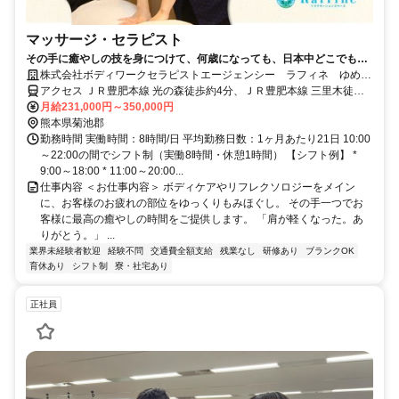
マッサージ・セラピスト
その手に癒やしの技を身につけて、何歳になっても、日本中どこでも働
けるセラピストの第一歩を踏み出しませんか。
株式会社ボディワークセラピストエージェンシー ラフィネ ゆめタ
ウン光の森店
アクセス ＪＲ豊肥本線 光の森徒歩約4分、ＪＲ豊肥本線 三里木徒歩
約15分、ＪＲ豊肥本線 武蔵塚徒歩約26分 最寄駅：光の森駅
月給231,000円～350,000円
熊本県菊池郡
勤務時間 実働時間：8時間/日 平均勤務日数：1ヶ月あたり21日 10:00
～22:00の間でシフト制（実働8時間・休憩1時間） 【シフト例】 *
9:00～18:00 * 11:00～20:00...
仕事内容 ＜お仕事内容＞ ボディケアやリフレクソロジーをメイン
に、お客様のお疲れの部位をゆっくりもみほぐし。 その手一つでお
客様に最高の癒やしの時間をご提供します。 「肩が軽くなった。あ
りがとう。」 ...
業界未経験者歓迎
経験不問
交通費全額支給
残業なし
研修あり
ブランクOK
育休あり
シフト制
寮・社宅あり
正社員