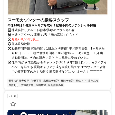
スーモカウンターの接客スタッフ
年休140日！長期キャリア形成可！経験不問のポテンシャル採用
株式会社リクルート/熊本県/ゆめタウン光の森
交通・アクセス 電車：JR 「光の森駅」からすぐ
月給258,500円以上
熊本県菊池郡
勤務時間詳細 実働時間：1日あたり8時間 平均勤務日数：1ヶ月あた
り18日 〜 19日 標準労働時間帯：8時間(9時～18時) 休憩：60分 出・
退勤時間は、各自の職務内容と 自由裁量に委ねていま...
仕事内容 ★未経験からチャレンジOK！ ★年間休日140日 ★ライフイ
ベントを経ても 長期キャリア形成を実現可能です ★カウンター店舗
での接客提案のみ！ 訪問や顧客開拓などはありません！ ￣￣￣￣
￣...
業界未経験者歓迎
学歴不問
未経験者歓迎
経験者歓迎
研修あり
賞与あり
育休あり
交通費支給
長期歓迎
長期休暇あり
正社員