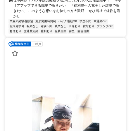
仕事内容 アパレル販売経験を活かした20代30代女性活躍中！ 「キャ
リアアップできる職場で働きたい」 「福利厚生の充実した環境で働
きたい」 このような想いをお持ちの方大歓迎！ ぜひ当社で経験を活
かし...
業界未経験者歓迎
変形労働時間制
バイク通勤OK
学歴不問
車通勤OK
職場見学可
転勤なし
経験不問
残業なし
研修あり
賞与あり
ブランクOK
育休あり
交通費支給
社割あり
服装自由
髪型・髪色自由
正社員