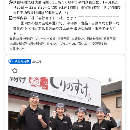
勤務時間詳細 実働時間：1日あたり8時間 平均勤務日数：1ヶ月あた
り20日 〜 22日 8:30～17:30（休憩1時間） ※実働8時間、固定時間制
※月平均残業時間は20時間以内です
仕事内容 「株式会社セイトー社」とは？ ￣￣￣￣￣￣￣￣￣￣￣￣
￣￣ 国内外の協力会社を通じて、 半導体・食品・自動車など様々な
業界の お客様が求める製品や加工品を 最適な品質・価格で提供す
る、...
業界未経験者歓迎
フリーター歓迎
学歴不問
車通勤OK
固定時間制
経験不問
未経験者歓迎
経験者歓迎
賞与あり
ブランクOK
育休あり
交通費支給
土日祝休み
正社員