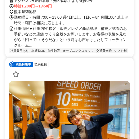
アクセス JR豊肥本線「光の森駅」より徒歩5分
時給1,200円～1,450円
熊本県菊池郡
勤務曜日・時間 7:00～23:00 週4日以上、1日6～8h 月間100h以上 ※
時間・曜日は相談に応じます。
仕事情報 ● 仕事内容 接客・販売／レジ／商品整理・補充／試着のお
手伝いなどの店舗 づくり全般をお願いします。お客様の表情を見な
がら「困ってい そうだな」という時はお声かけしたりフィッティン
グルーム...
社員登用あり
車通勤OK
学生歓迎
オープニングスタッフ
交通費支給
シフト制
契約社員