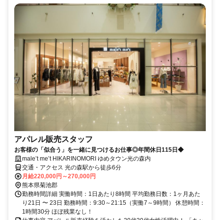
アパレル販売スタッフ
お客様の「似合う」を一緒に見つけるお仕事◎年間休日115日◆
male’t me’t HIKARINOMORI ゆめタウン光の森内
交通・アクセス 光の森駅から徒歩6分
月給220,000円～270,000円
熊本県菊池郡
勤務時間詳細 実働時間：1日あたり8時間 平均勤務日数：1ヶ月あた
り21日 〜 23日 勤務時間：9:30～21:15（実働7～9時間） 休憩時間：
1時間30分 ほぼ残業なし！