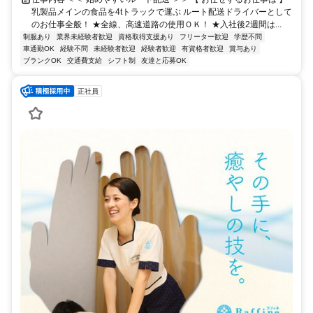
乳製品メインの食品を4tトラックで運ぶ ルート配送ドライバーとして
のお仕事全般！ ★全線、高速道路の使用ＯＫ！ ★入社後2週間は...
制服あり
業界未経験者歓迎
資格取得支援あり
フリーター歓迎
学歴不問
車通勤OK
経験不問
未経験者歓迎
経験者歓迎
有資格者歓迎
賞与あり
ブランクOK
交通費支給
シフト制
友達と応募OK
正社員