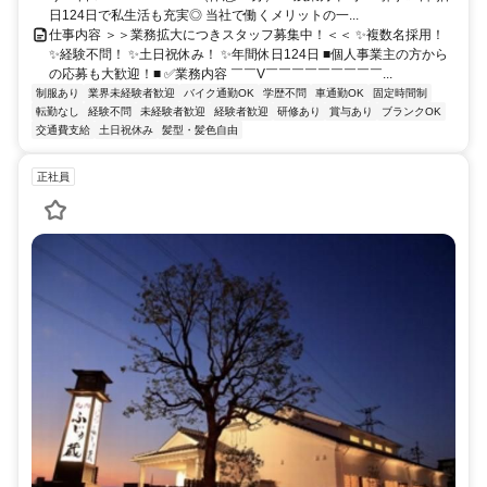
日124日で私生活も充実◎ 当社で働くメリットの一...
仕事内容 ＞＞業務拡大につきスタッフ募集中！＜＜ ✨複数名採用！
✨経験不問！ ✨土日祝休み！ ✨年間休日124日 ■個人事業主の方から
の応募も大歓迎！■ ✅業務内容 ￣￣V￣￣￣￣￣￣￣￣￣...
制服あり
業界未経験者歓迎
バイク通勤OK
学歴不問
車通勤OK
固定時間制
転勤なし
経験不問
未経験者歓迎
経験者歓迎
研修あり
賞与あり
ブランクOK
交通費支給
土日祝休み
髪型・髪色自由
正社員