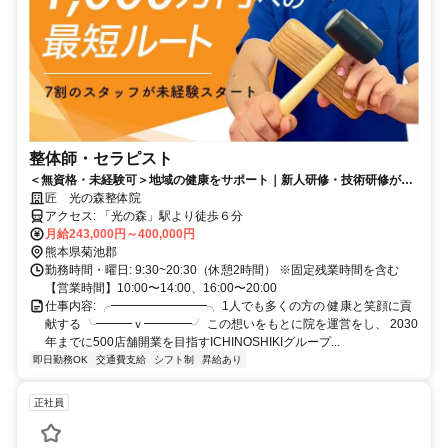
整体師・セラピスト
＜無資格・未経験可＞地域の健康をサポート｜新人研修・技術研修が充
実｜キャリアアップの機会多数｜賞与平均200万円／年｜1000万円プレ
匠 光の森整体院
イヤーも目指せる
アクセス: 「光の森」駅より徒歩６分
月給243,000円～400,000円
熊本県菊池郡
勤務時間・曜日: 9:30~20:30（休憩2時間） ※固定残業時間を含む
【営業時間】10:00〜14:00、16:00〜20:00
仕事内容: ╭━━━━━━━━╮ 1人でも多くの方の 健康と笑顔に貢
献する ╰━━━ｖ━━━━╯ この想いをもとに院を運営をし、 2030
年までに500店舗開業を目指すICHINOSHIKIグループ...
即日勤務OK
交通費支給
シフト制
昇給あり
正社員