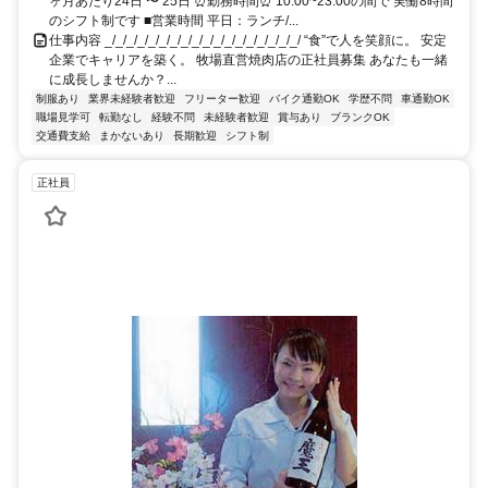
ヶ月あたり24日 〜 25日 ⏰勤務時間⏰ 10:00~23:00の間で 実働8時間
のシフト制です ■営業時間 平日：ランチ/...
仕事内容 _/_/_/_/_/_/_/_/_/_/_/_/_/_/_/_/_/_/ “食”で人を笑顔に。 安定
企業でキャリアを築く。 牧場直営焼肉店の正社員募集 あなたも一緒
に成長しませんか？...
制服あり
業界未経験者歓迎
フリーター歓迎
バイク通勤OK
学歴不問
車通勤OK
職場見学可
転勤なし
経験不問
未経験者歓迎
賞与あり
ブランクOK
交通費支給
まかないあり
長期歓迎
シフト制
正社員