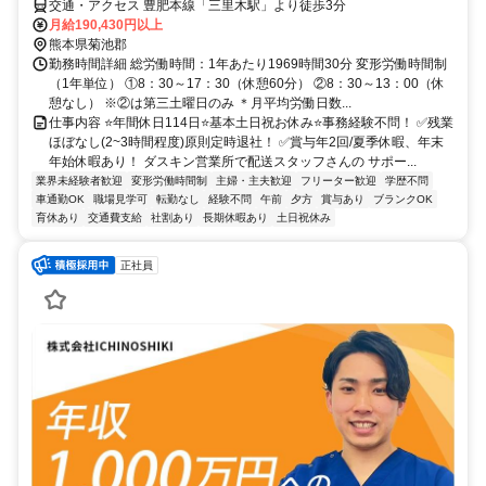
交通・アクセス 豊肥本線「三里木駅」より徒歩3分
月給190,430円以上
熊本県菊池郡
勤務時間詳細 総労働時間：1年あたり1969時間30分 変形労働時間制
（1年単位） ①8：30～17：30（休憩60分） ②8：30～13：00（休
憩なし） ※②は第三土曜日のみ ＊月平均労働日数...
仕事内容 ⭐年間休日114日⭐基本土日祝お休み⭐事務経験不問！ ✅残業
ほぼなし(2~3時間程度)原則定時退社！ ✅賞与年2回/夏季休暇、年末
年始休暇あり！ ダスキン営業所で配送スタッフさんの サポー...
業界未経験者歓迎
変形労働時間制
主婦・主夫歓迎
フリーター歓迎
学歴不問
車通勤OK
職場見学可
転勤なし
経験不問
午前
夕方
賞与あり
ブランクOK
育休あり
交通費支給
社割あり
長期休暇あり
土日祝休み
正社員