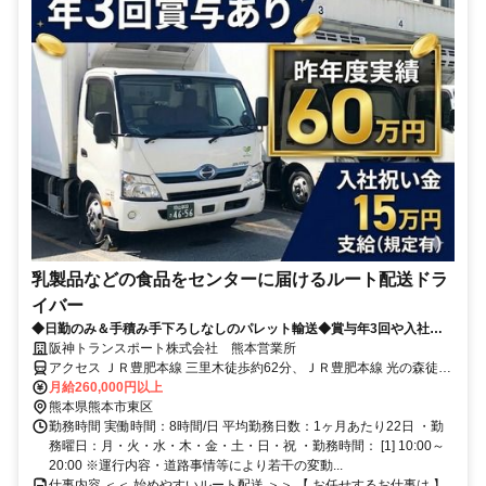
乳製品などの食品をセンターに届けるルート配送ドラ
イバー
◆日勤のみ＆手積み手下ろしなしのパレット輸送◆賞与年3回や入社祝
金など厚待遇の4tドライバー！未経験から転職された方も活躍中！
阪神トランスポート株式会社 熊本営業所
アクセス ＪＲ豊肥本線 三里木徒歩約62分、ＪＲ豊肥本線 光の森徒歩
約63分、ＪＲ豊肥本線 武蔵塚徒歩約66分
月給260,000円以上
熊本県熊本市東区
勤務時間 実働時間：8時間/日 平均勤務日数：1ヶ月あたり22日 ・勤
務曜日：月・火・水・木・金・土・日・祝 ・勤務時間： [1] 10:00～
20:00 ※運行内容・道路事情等により若干の変動...
仕事内容 ＜＜ 始めやすいルート配送 ＞＞ 【 お任せするお仕事は 】