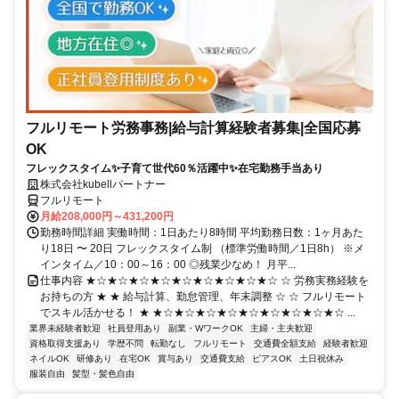
フルリモート労務事務|給与計算経験者募集|全国応募
OK
フレックスタイム✨子育て世代60％活躍中✨在宅勤務手当あり
株式会社kubellパートナー
フルリモート
月給208,000円～431,200円
勤務時間詳細 実働時間：1日あたり8時間 平均勤務日数：1ヶ月あた
り18日 〜 20日 フレックスタイム制 （標準労働時間／1日8h） ※メ
インタイム／10：00～16：00 ◎残業少なめ！ 月平...
仕事内容 ★☆★☆★☆★☆★☆★☆★☆★☆★☆ ☆ 労務実務経験を
お持ちの方 ★ ★ 給与計算、勤怠管理、年末調整 ☆ ☆ フルリモート
でスキル活かせる！ ★ ★☆★☆★☆★☆★☆★☆★☆★☆★☆ ...
業界未経験者歓迎
社員登用あり
副業・WワークOK
主婦・主夫歓迎
資格取得支援あり
学歴不問
転勤なし
フルリモート
交通費全額支給
経験者歓迎
ネイルOK
研修あり
在宅OK
賞与あり
交通費支給
ピアスOK
土日祝休み
服装自由
髪型・髪色自由