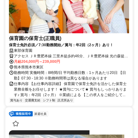
保育園の保育士(正職員)
保育士免許必須／7:30勤務開始／賞与：年2回（2ヶ月）あり！
東部保育園
アクセス ＪＲ豊肥本線 三里木徒歩約46分、ＪＲ豊肥本線 光の森徒歩
約47分、ＪＲ豊肥本線 武蔵塚徒歩約62分
月給204,000円～239,000円
熊本県熊本市東区
勤務時間 実働時間：8時間/日 平均勤務日数：1ヶ月あたり20日 【日
勤】07:30 - 18:30 ※勤務時間帯は異なる場合があります
仕事内容 【お仕事内容詳細】 保育園で保育士免許を活かした保育士
業務全般をお任せします！ ★賞与について★ 賞与もしっかりありま
す♪ 賞与：年2回（2ヶ月） ※業績による 【この求人をご紹介して...
賞与あり
交通費支給
シフト制
託児所あり
派遣社員