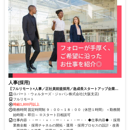
人事(採用)
【フルリモート×人事／正社員前提採用／急成長スタートアップ企業／
英語】Robert Walters
ロバート・ウォルターズ・ジャパン株式会社(大阪支店)
フルリモート
時給1,800円以上
勤務時間 固定時間制 ９：００～１８：００（休憩１時間） ＜勤務開
始時期＞ 即日～ ※スタート日相談可
仕事内容 ・・ー・・＋・・ー・・＋・・ー・・ ◆仕事内容◆ ・採用
業務全般 ・採用チャネルの開拓・運用 ・採用プロセスの設計・改善