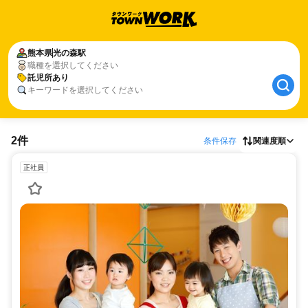
熊本県
光の森駅
職種を選択してください
託児所あり
キーワードを選択してください
2件
条件保存
関連度順
正社員