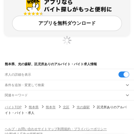
アプリを無料ダウンロード
熊本県、光の森駅、託児所ありのアルバイト・バイト求人情報
求人の詳細を表示
条件を追加・変更して検索
市区町村を追加・変更
関連キーワード
完全在宅ワーク 全国
シール貼り 在宅
現在地周辺
ガチャガチャ
犬カフェ
熊本県
駅を追加・変更
バイトTOP
熊本県
熊本市
北区
光の森駅
託児所ありのアルバ
熊本県
すべて
イト・バイト・求人
熊本市
すべて
職種を追加・変更
JR鹿児島本線(博多～八代)
中央区
東区
西区
南区
北区
荒尾駅
南荒尾駅
長洲駅
大野下駅
玉名駅
肥後伊倉駅
木葉駅
田原坂駅
植木駅
西里駅
飲食・フードサービス
八代市
人吉市
荒尾市
水俣市
玉名市
山鹿市
菊池市
宇土市
上天草市
宇城市
阿蘇市
特徴を追加・変更
崇城大学前駅
上熊本駅
熊本駅
西熊本駅
川尻駅
富合駅
宇土駅
松橋駅
小川駅
有佐駅
飲食・フードサービス
すべて
ヘルプ・お問い合わせ
サイトマップ
利用規約・プライバシーポリシー
天草市
合志市
植木町
下益城郡
玉名郡
菊池郡
阿蘇郡
上益城郡
八代郡
葦北郡
千丁駅
新八代駅
八代駅
ホールスタッフ
キッチンスタッフ
皿洗い・洗い場
精肉・鮮魚加工
給食調理
人気
[企業]求人広告の掲載相談