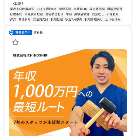
体能力...
業界未経験者歓迎
バイク通勤OK
学歴不問
車通勤OK
固定時間制
職場見学可
経験不問
未経験者歓迎
住宅手当あり
午前
経験者歓迎
残業なし
研修あり
夕方
育休あり
交通費支給
長期歓迎
駅近5分以内
長期休暇あり
土日祝休み
正社員