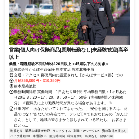
営業|個人向け保険商品|原則転勤なし|未経験歓迎|高卒
以上
業種・職種経験不問◎年休120日以上＜45歳以下の方対象＞
株式会社かんぽ生命保険 熊本支店 熊本北郵便局
交通・アクセス 郵便局内に設置された【かんぽサービス部】での勤
務となります
月給256,800円～310,350円
熊本県菊池郡
勤務時間詳細 実働時間：1日あたり8時間 平均勤務日数：1ヶ月あた
り20日 8：20～17：20、8：50～17：50等（実働8時間／休憩60
分） ※配属先により勤務時間が異なる場合があります。 ※...
仕事内容 「あなたがいてくれてよかった。」 安心を届けるのは、商
品ではなく“あなた”の存在です。 テレビCMでもおなじみの「かんぽ
さん」として、地域の皆さまから親しまれている私たち。 お客さま
にとっ...
制服あり
業界未経験者歓迎
ランチタイム
副業・WワークOK
資格取得支援あり
バイク通勤OK
車通勤OK
固定時間制
職場見学可
転勤なし
経験不問