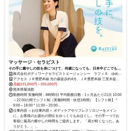
マッサージ・セラピスト
その手に癒やしの技を身につけて、何歳になっても、日本中どこでも働
けるセラピストの第一歩を踏み出しませんか。
株式会社ボディワークセラピストエージェンシー ラフィネ ゆめタ
ウン光の森店
アクセス ＪＲ豊肥本線 光の森徒歩約4分、ＪＲ豊肥本線 三里木徒歩
約15分、ＪＲ豊肥本線 武蔵塚徒歩約26分 最寄駅：光の森駅
月給231,000円～350,000円
熊本県菊池郡
勤務時間 実働時間：8時間/日 平均勤務日数：1ヶ月あたり21日 10:00
～22:00の間でシフト制（実働8時間・休憩1時間） 【シフト例】 *
9:00～18:00 * 11:00～20:00...
仕事内容 ＜お仕事内容＞ ボディケアやリフレクソロジーをメイン
に、お客様のお疲れの部位をゆっくりもみほぐし。 その手一つでお
客様に最高の癒やしの時間をご提供します。 「肩が軽くなった。あ
りがとう。」 ...