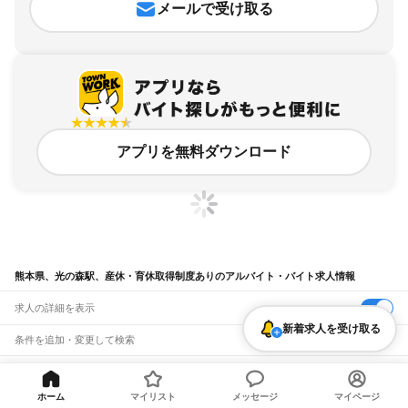
メールで受け取る
アプリを無料ダウンロード
熊本県、光の森駅、産休・育休取得制度ありのアルバイト・バイト求人情報
求人の詳細を表示
新着求人を受け取る
条件を追加・変更して検索
市区町村を追加・変更
関連キーワード
完全在宅ワーク 全国
シール貼り 在宅
現在地周辺
ガチャガチャ
犬カフェ
熊本県
ホーム
マイリスト
メッセージ
マイページ
駅を追加・変更
バイトTOP
熊本県
熊本市
北区
光の森駅
産休・育休取得制度