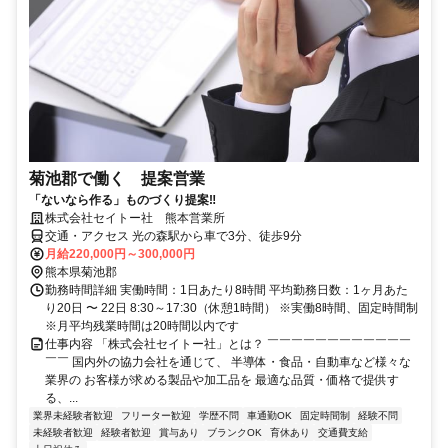
菊池郡で働く 提案営業
「ないなら作る」ものづくり提案‼︎
株式会社セイトー社 熊本営業所
交通・アクセス 光の森駅から車で3分、徒歩9分
月給220,000円～300,000円
熊本県菊池郡
勤務時間詳細 実働時間：1日あたり8時間 平均勤務日数：1ヶ月あた
り20日 〜 22日 8:30～17:30（休憩1時間） ※実働8時間、固定時間制
※月平均残業時間は20時間以内です
仕事内容 「株式会社セイトー社」とは？ ￣￣￣￣￣￣￣￣￣￣￣￣
￣￣ 国内外の協力会社を通じて、 半導体・食品・自動車など様々な
業界の お客様が求める製品や加工品を 最適な品質・価格で提供す
る、...
業界未経験者歓迎
フリーター歓迎
学歴不問
車通勤OK
固定時間制
経験不問
未経験者歓迎
経験者歓迎
賞与あり
ブランクOK
育休あり
交通費支給