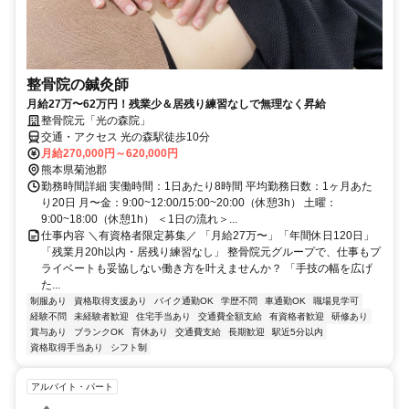
整骨院の鍼灸師
月給27万〜62万円！残業少＆居残り練習なしで無理なく昇給
整骨院元「光の森院」
交通・アクセス 光の森駅徒歩10分
月給270,000円～620,000円
熊本県菊池郡
勤務時間詳細 実働時間：1日あたり8時間 平均勤務日数：1ヶ月あた
り20日 月〜金：9:00~12:00/15:00~20:00（休憩3h） 土曜：
9:00~18:00（休憩1h） ＜1日の流れ＞...
仕事内容 ＼有資格者限定募集／ 「月給27万〜」「年間休日120日」
「残業月20h以内・居残り練習なし」 整骨院元グループで、仕事もプ
ライベートも妥協しない働き方を叶えませんか？ 「手技の幅を広げ
た...
制服あり
資格取得支援あり
バイク通勤OK
学歴不問
車通勤OK
職場見学可
経験不問
未経験者歓迎
住宅手当あり
交通費全額支給
有資格者歓迎
研修あり
賞与あり
ブランクOK
育休あり
交通費支給
長期歓迎
駅近5分以内
資格取得手当あり
シフト制
アルバイト・パート