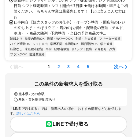
勤務時間 シフトサイクル：1ヶ月 シフト提出期限：シフト開始の10
日前 シフト確定時期：シフト開始の7日前 ★働ける時間・曜日をご相
談ください。 もちろん学業は最優先します！ 【とは言えこんな方は
お...
仕事内容 【販売スタッフのお仕事】 ○オープン準備 ・開店前のレジ
の立ち上げ ・のぼり立て ・店内のお掃除 ・配達物の整理（チルド、
冷凍） ・商品の陳列 ○予約準備 ・当日の予約商品の準...
制服あり
扶養内勤務OK
副業・WワークOK
主婦・主夫歓迎
フリーター歓迎
バイク通勤OK
シフト自由
学歴不問
車通勤OK
即日勤務OK
学生歓迎
転勤なし
未経験者歓迎
午前
経験者歓迎
月1シフト提出
研修あり
夕方
ブランクOK
交通費支給
前へ
次へ
1
2
3
4
5
この条件の新着求人を受け取る
熊本県 / 光の森駅
産休・育休取得制度あり
「LINEで受け取る」では、新着求人のほか、おすすめ情報なども配信しま
す。
詳しくはこちら
LINEで受け取る