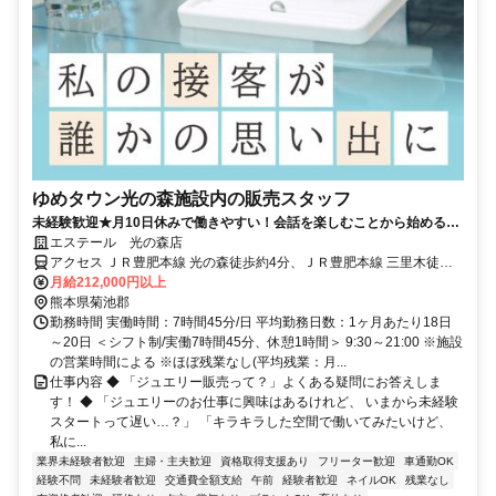
ゆめタウン光の森施設内の販売スタッフ
未経験歓迎★月10日休みで働きやすい！会話を楽しむことから始める販
売★女性活躍中★ほぼ残業なし！
エステール 光の森店
アクセス ＪＲ豊肥本線 光の森徒歩約4分、ＪＲ豊肥本線 三里木徒歩
約15分、ＪＲ豊肥本線 武蔵塚徒歩約26分 JR光の森駅 徒歩３分
月給212,000円以上
熊本県菊池郡
勤務時間 実働時間：7時間45分/日 平均勤務日数：1ヶ月あたり18日
～20日 ＜シフト制/実働7時間45分、休憩1時間＞ 9:30～21:00 ※施設
の営業時間による ※ほぼ残業なし(平均残業：月...
仕事内容 ◆ 「ジュエリー販売って？」よくある疑問にお答えしま
す！ ◆ 「ジュエリーのお仕事に興味はあるけれど、 いまから未経験
スタートって遅い…？」 「キラキラした空間で働いてみたいけど、
私に...
業界未経験者歓迎
主婦・主夫歓迎
資格取得支援あり
フリーター歓迎
車通勤OK
経験不問
未経験者歓迎
交通費全額支給
午前
経験者歓迎
ネイルOK
残業なし