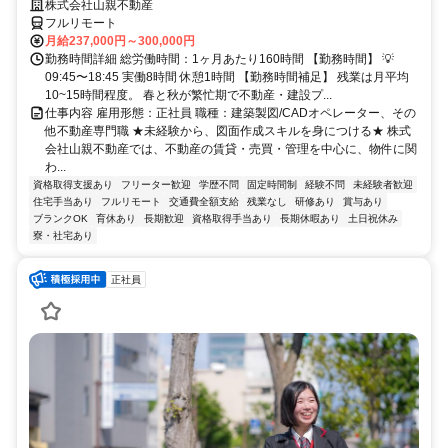
株式会社山親不動産
フルリモート
月給237,000円～300,000円
勤務時間詳細 総労働時間：1ヶ月あたり160時間 【勤務時間】 💡
09:45〜18:45 実働8時間 休憩1時間 【勤務時間補足】 残業は月平均
10~15時間程度。 春と秋が繁忙期で不動産・建設プ...
仕事内容 雇用形態：正社員 職種：建築製図/CADオペレーター、その
他不動産専門職 ★未経験から、図面作成スキルを身につける★ 株式
会社山親不動産では、不動産の賃貸・売買・管理を中心に、物件に関
わ...
資格取得支援あり
フリーター歓迎
学歴不問
固定時間制
経験不問
未経験者歓迎
住宅手当あり
フルリモート
交通費全額支給
残業なし
研修あり
賞与あり
ブランクOK
育休あり
長期歓迎
資格取得手当あり
長期休暇あり
土日祝休み
寮・社宅あり
正社員