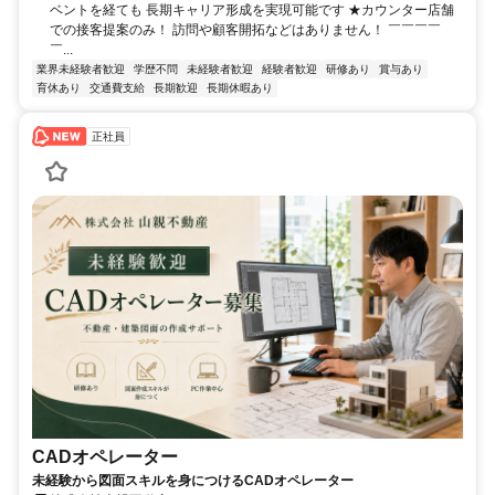
ベントを経ても 長期キャリア形成を実現可能です ★カウンター店舗
での接客提案のみ！ 訪問や顧客開拓などはありません！ ￣￣￣￣
￣...
業界未経験者歓迎
学歴不問
未経験者歓迎
経験者歓迎
研修あり
賞与あり
育休あり
交通費支給
長期歓迎
長期休暇あり
正社員
CADオペレーター
未経験から図面スキルを身につけるCADオペレーター