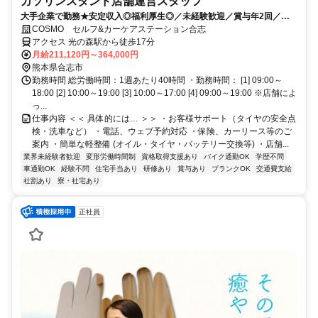
ガソリンスタンド店舗運営スタッフ
大手企業で勤務★安定収入◎福利厚生◎／未経験歓迎／賞与年2回／月9
～12日休み+休暇制度も充実◎／サービス残業無し
COSMO セルフ&カーケアステーション合志
アクセス 光の森駅から徒歩17分
月給211,120円～364,000円
熊本県合志市
勤務時間 総労働時間：1週あたり40時間 ・勤務時間： [1] 09:00～
18:00 [2] 10:00～19:00 [3] 10:00～17:00 [4] 09:00～19:00 ※店舗によ
っ...
仕事内容 ＜＜ 具体的には… ＞＞ ・お客様サポート（タイヤの安全点
検・洗車など） ・電話、ウェブ予約対応 ・保険、カーリース等のご
案内 ・簡単な軽整備 (オイル・タイヤ・バッテリー交換等) ・店舗...
業界未経験者歓迎
変形労働時間制
資格取得支援あり
バイク通勤OK
学歴不問
車通勤OK
経験不問
住宅手当あり
研修あり
賞与あり
ブランクOK
交通費支給
社割あり
寮・社宅あり
正社員