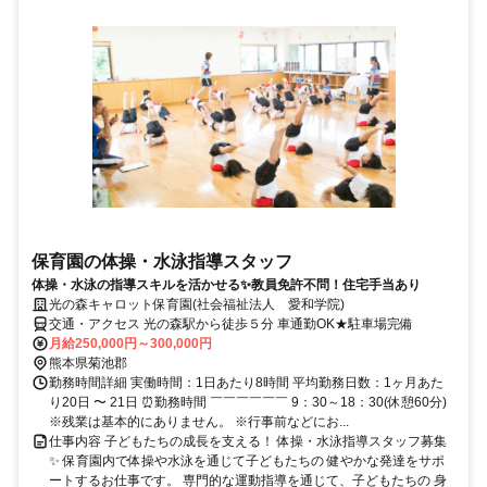
保育園の体操・水泳指導スタッフ
体操・水泳の指導スキルを活かせる✨教員免許不問！住宅手当あり
光の森キャロット保育園(社会福祉法人 愛和学院)
交通・アクセス 光の森駅から徒歩５分 車通勤OK★駐車場完備
月給250,000円～300,000円
熊本県菊池郡
勤務時間詳細 実働時間：1日あたり8時間 平均勤務日数：1ヶ月あた
り20日 〜 21日 ⏰勤務時間 ￣￣￣￣￣￣ 9：30～18：30(休憩60分)
※残業は基本的にありません。 ※行事前などにお...
仕事内容 子どもたちの成長を支える！ 体操・水泳指導スタッフ募集
✨ 保育園内で体操や水泳を通じて子どもたちの 健やかな発達をサポ
ートするお仕事です。 専門的な運動指導を通じて、子どもたちの 身