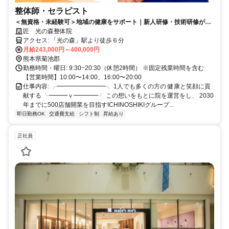
整体師・セラピスト
＜無資格・未経験可＞地域の健康をサポート｜新人研修・技術研修が充
実｜キャリアアップの機会多数｜賞与平均200万円／年｜1000万円プレ
匠 光の森整体院
イヤーも目指せる
アクセス: 「光の森」駅より徒歩６分
月給243,000円～400,000円
熊本県菊池郡
勤務時間・曜日: 9:30~20:30（休憩2時間） ※固定残業時間を含む
【営業時間】10:00〜14:00、16:00〜20:00
仕事内容: ╭━━━━━━━━╮ 1人でも多くの方の 健康と笑顔に貢
献する ╰━━━ｖ━━━━╯ この想いをもとに院を運営をし、 2030
年までに500店舗開業を目指すICHINOSHIKIグループ...
即日勤務OK
交通費支給
シフト制
昇給あり
正社員