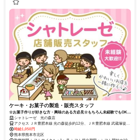
ケーキ・お菓子の製造・販売スタッフ
☆お菓子作りが好きな方・興味のある方必見☆もちろん未経験でもOK！
素敵なお菓子に囲まれてお仕事◎
シャトレーゼ 光の森店
アクセス ＪＲ豊肥本線 光の森徒歩約12分、ＪＲ豊肥本線 武蔵塚徒歩
約14分、ＪＲ豊肥本線 三里木徒歩約26分 光の森駅(JR在来線)14分、
時給1,050円
武蔵塚駅(JR在来線)14分
熊本県熊本市北区