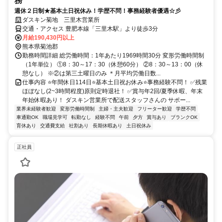
務
週休２日制★基本土日祝休み！学歴不問！事務経験者優遇☆彡
ダスキン菊地 三里木営業所
交通・アクセス 豊肥本線「三里木駅」より徒歩3分
月給190,430円以上
熊本県菊池郡
勤務時間詳細 総労働時間：1年あたり1969時間30分 変形労働時間制
（1年単位） ①8：30～17：30（休憩60分） ②8：30～13：00（休
憩なし） ※②は第三土曜日のみ ＊月平均労働日数...
仕事内容 ⭐年間休日114日⭐基本土日祝お休み⭐事務経験不問！ ✅残業
ほぼなし(2~3時間程度)原則定時退社！ ✅賞与年2回/夏季休暇、年末
年始休暇あり！ ダスキン営業所で配送スタッフさんの サポー...
業界未経験者歓迎
変形労働時間制
主婦・主夫歓迎
フリーター歓迎
学歴不問
車通勤OK
職場見学可
転勤なし
経験不問
午前
夕方
賞与あり
ブランクOK
育休あり
交通費支給
社割あり
長期休暇あり
土日祝休み
正社員