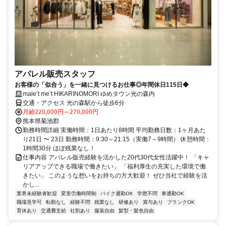
アパレル販売スタッフ
お客様の「似合う」を一緒に見つけるお仕事◎年間休日115日◆
male’t me’t HIKARINOMORI ゆめタウン光の森内
交通・アクセス 光の森駅から徒歩6分
月給220,000円～270,000円
熊本県菊池郡
勤務時間詳細 実働時間：1日あたり8時間 平均勤務日数：1ヶ月あた
り21日 〜 23日 勤務時間：9:30～21:15（実働7～9時間） 休憩時間：
1時間30分 ほぼ残業なし！
仕事内容 アパレル販売経験を活かした20代30代女性活躍中！ 「キャ
リアアップできる職場で働きたい」 「福利厚生の充実した環境で働
きたい」 このような想いをお持ちの方大歓迎！ ぜひ当社で経験を活
かし...
業界未経験者歓迎
変形労働時間制
バイク通勤OK
学歴不問
車通勤OK
職場見学可
転勤なし
経験不問
残業なし
研修あり
賞与あり
ブランクOK
育休あり
交通費支給
社割あり
服装自由
髪型・髪色自由