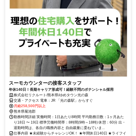
スーモカウンターの接客スタッフ
年休140日！長期キャリア形成可！経験不問のポテンシャル採用
株式会社リクルート/熊本県/ゆめタウン光の森
交通・アクセス 電車：JR 「光の森駅」からすぐ
月給258,500円以上
熊本県菊池郡
勤務時間詳細 実働時間：1日あたり8時間 平均勤務日数：1ヶ月あた
り18日 〜 19日 標準労働時間帯：8時間(9時～18時) 休憩：60分 出・
退勤時間は、各自の職務内容と 自由裁量に委ねていま...
仕事内容 ★未経験からチャレンジOK！ ★年間休日140日 ★ライフイ