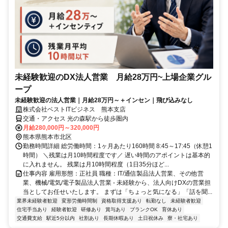
未経験歓迎のDX法人営業 月給28万円~上場企業グル
ープ
未経験歓迎の法人営業｜月給28万円～＋インセン｜飛び込みなし
株式会社ベストITビジネス 熊本支店
交通・アクセス 光の森駅から徒歩圏内
月給280,000円～320,000円
熊本県熊本市北区
勤務時間詳細 総労働時間：1ヶ月あたり160時間 8:45～17:45（休憩1
時間） ＼残業は月10時間程度です／ 遅い時間のアポイントは基本的
に入れません。 残業は月10時間程度（1日35分ほど...
仕事内容 雇用形態：正社員 職種：IT/通信製品法人営業、その他営
業、機械/電気/電子製品法人営業 - 未経験から、法人向けDXの営業担
当としてお任せいたします。 まずは「ちょっと気になる」「話を聞...
業界未経験者歓迎
変形労働時間制
資格取得支援あり
転勤なし
未経験者歓迎
住宅手当あり
経験者歓迎
研修あり
賞与あり
ブランクOK
育休あり
交通費支給
駅近5分以内
社割あり
長期休暇あり
土日祝休み
寮・社宅あり