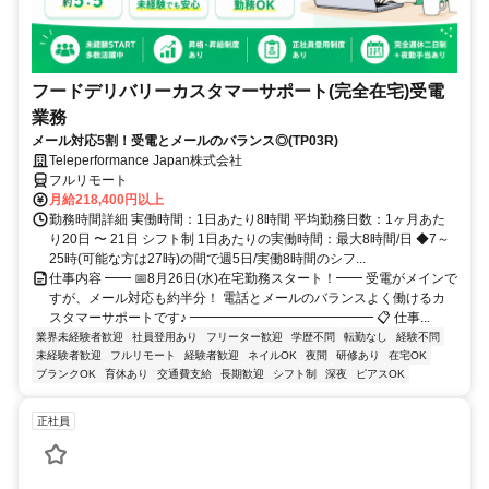
フードデリバリーカスタマーサポート(完全在宅)受電
業務
メール対応5割！受電とメールのバランス◎(TP03R)
Teleperformance Japan株式会社
フルリモート
月給218,400円以上
勤務時間詳細 実働時間：1日あたり8時間 平均勤務日数：1ヶ月あた
り20日 〜 21日 シフト制 1日あたりの実働時間：最大8時間/日 ◆7～
25時(可能な方は27時)の間で週5日/実働8時間のシフ...
仕事内容 ━━ 📅8月26日(水)在宅勤務スタート！━━ 受電がメインで
すが、メール対応も約半分！ 電話とメールのバランスよく働けるカ
スタマーサポートです♪ ━━━━━━━━━━━━━━ 📋 仕事...
業界未経験者歓迎
社員登用あり
フリーター歓迎
学歴不問
転勤なし
経験不問
未経験者歓迎
フルリモート
経験者歓迎
ネイルOK
夜間
研修あり
在宅OK
ブランクOK
育休あり
交通費支給
長期歓迎
シフト制
深夜
ピアスOK
正社員