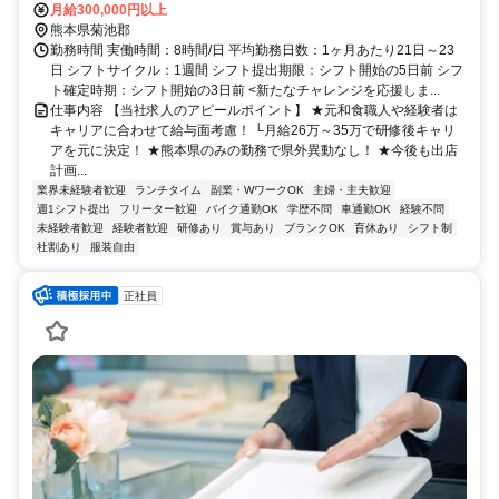
月給300,000円以上
熊本県菊池郡
勤務時間 実働時間：8時間/日 平均勤務日数：1ヶ月あたり21日～23
日 シフトサイクル：1週間 シフト提出期限：シフト開始の5日前 シフ
ト確定時期：シフト開始の3日前 <新たなチャレンジを応援しま...
仕事内容 【当社求人のアピールポイント】 ★元和食職人や経験者は
キャリアに合わせて給与面考慮！ └月給26万～35万で研修後キャリ
アを元に決定！ ★熊本県のみの勤務で県外異動なし！ ★今後も出店
計画...
業界未経験者歓迎
ランチタイム
副業・WワークOK
主婦・主夫歓迎
週1シフト提出
フリーター歓迎
バイク通勤OK
学歴不問
車通勤OK
経験不問
未経験者歓迎
経験者歓迎
研修あり
賞与あり
ブランクOK
育休あり
シフト制
社割あり
服装自由
正社員