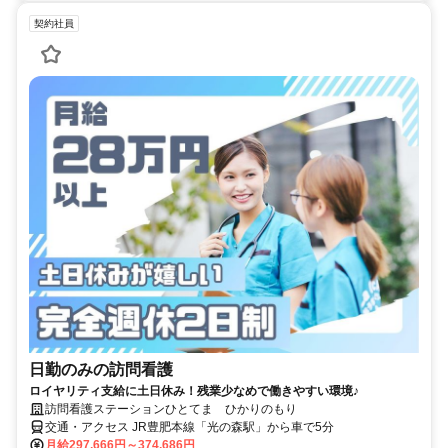
契約社員
日勤のみの訪問看護
ロイヤリティ支給に土日休み！残業少なめで働きやすい環境♪
訪問看護ステーションひとてま ひかりのもり
交通・アクセス JR豊肥本線「光の森駅」から車で5分
月給297,666円～374,686円