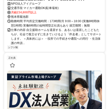
NPO法人アイグループ
交通手段 マイカー通勤OK(駐車場有)
月給234,800円以上
熊本県菊池郡
勤務時間 平均所定労働時間：173時間/月 9:00～18:00 (実働8時間/休
憩1時間) 実働6時間の短時間型正社員もあり 就労期間：無期
仕事の内容 自立援助ホームを退居する、あるいは退居したこどもた
ちが、社会で孤立せずに生きていけるよう「伴走者」としてサポート
します。 ＜具体的には＞ ・役所での手続きや通院への同行 ・生活保
護の申請...
シフト制
正社員