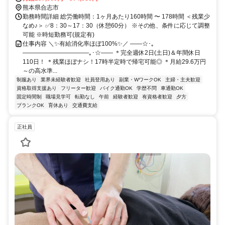
熊本県合志市
勤務時間詳細 総労働時間：1ヶ月あたり160時間 〜 178時間 ＜残業少
なめ♪＞ ✅8：30～17：30（休憩60分） ※その他、条件に応じて調整
可能 ※時短勤務可(規定有)
仕事内容 ＼✨有給消化率ほぼ100%✨／ ――☆･｡
―――――――――――｡･☆―― ＊完全週休2日(土日)＆年間休日
110日！ ＊残業ほぼナシ！17時半定時で帰宅可能◎ ＊月給29.6万円
～の高水準...
制服あり
業界未経験者歓迎
社員登用あり
副業・WワークOK
主婦・主夫歓迎
資格取得支援あり
フリーター歓迎
バイク通勤OK
学歴不問
車通勤OK
固定時間制
職場見学可
転勤なし
午前
経験者歓迎
有資格者歓迎
夕方
ブランクOK
育休あり
交通費支給
正社員