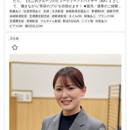
たり。 【ちふれグループのビューティーアドバイザー（BA）】とし
て、 働きながら“美容のプロ”を目指せます！ ★販売・接客のご経験...
制服あり
社員登用あり
主婦・主夫歓迎
資格取得支援あり
車通勤OK
経験不問
未経験者歓迎
交通費全額支給
経験者歓迎
ネイルOK
研修あり
ブランクOK
交通費支給
長期歓迎
フルタイム歓迎
駅近5分以内
シフト制
社割あり
ピアスOK
週4日以上OK
正社員