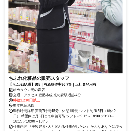
ちふれ化粧品の販売スタッフ
【ちふれBA職】週5｜有給取得率96.7%｜正社員登用有
ゆめタウン光の森店
交通・アクセス 豊肥本線 光の森駅 徒歩4分
時給1,230円以上
熊本県菊池郡
勤務時間詳細 実働7時間45分、休憩1時間 シフト制 週5日（週休2
日） 希望休は月3日まで申請可能 シフト ✅9:15～18:00 ✅9:30～
18:15 ✅10:00～18:45
仕事内容 『美容好き×人と関わる仕事がしたい』 そんなあなたにぴっ