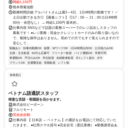
時給1,100円
熊本県菊池郡
勤務時間詳細 アルバイトさんは週3～4日、1日4時間の勤務です！ ✅
土日出勤できる方◎ 【募集シフト】 ①17：00 ～ 21：00 (1日4時間
00分・休憩なし） → 時給1,100円 基本的...
仕事内容 SNSなどで話題の業務スーパーでのレジ品出しスタッフの
募集です！ ●レジ業務：現金かクレジットカードのみの取り扱いなの
で、複雑な操作はありません。初めての方でもすぐ覚えられますので
安心して...
制服あり
扶養内勤務OK
副業・WワークOK
1日4時間以内OK
土日祝のみOK
主婦・主夫歓迎
60代も応募可
フリーター歓迎
バイク通勤OK
学歴不問
車通勤OK
平日のみOK
学生歓迎
未経験者歓迎
月1シフト提出
夕方
ブランクOK
交通費支給
長期歓迎
シフト制
業務委託
ベトナム語通訳スタッフ
得意な言語・母国語を活かせます。
株式会社ビーボーン
フルリモート
完全歩合制
仕事内容 【 日本語 ⇔ ベトナム 】の通訳をお電話にて対応していた
だきます。 ●社用スマホ貸与 ●完全在宅（委託業務） ●業務講習会あ