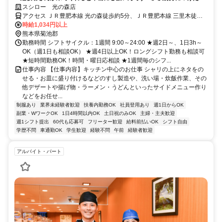
キルがそのまま活かせます◎
スシロー 光の森店
アクセス ＪＲ豊肥本線 光の森徒歩約5分、ＪＲ豊肥本線 三里木徒歩
約18分、ＪＲ豊肥本線 武蔵塚徒歩約21分
時給1,034円以上
熊本県菊池郡
勤務時間 シフトサイクル：1週間 9:00～24:00 ★週2日～、1日3h～
OK（週1日も相談OK） ★週4日以上OK！ロングシフト勤務も相談可
★短時間勤務OK！時間・曜日応相談 ★1週間毎のシフ...
仕事内容 【仕事内容】キッチン中心のお仕事 シャリの上にネタをの
せる・お皿に盛り付けるなどのすし製造や、洗い場・炊飯作業、その
他デザートや揚げ物・ラーメン・うどんといったサイドメニュー作り
などをお任せ...
制服あり
業界未経験者歓迎
扶養内勤務OK
社員登用あり
週1日からOK
副業・WワークOK
1日4時間以内OK
土日祝のみOK
主婦・主夫歓迎
週1シフト提出
60代も応募可
フリーター歓迎
給料前払いOK
シフト自由
学歴不問
車通勤OK
学生歓迎
経験不問
午前
経験者歓迎
アルバイト・パート