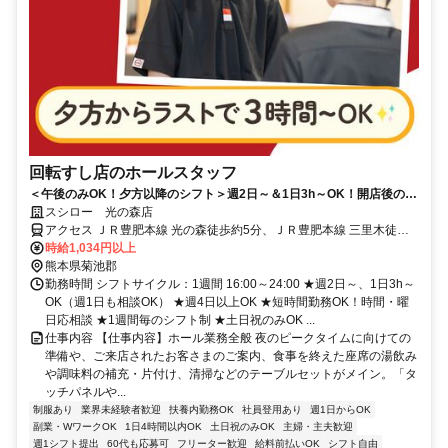
回転すし店のホールスタッフ
＜午後のみOK！夕方以降のシフト＞週2日～＆1日3h～OK！開店後の接
客メインのシンプルなお仕事
スシロー 光の森店
アクセス ＪＲ豊肥本線 光の森徒歩約5分、ＪＲ豊肥本線 三里木徒歩
約18分、ＪＲ豊肥本線 武蔵塚徒歩約21分
時給1,034円以上
熊本県菊池郡
勤務時間 シフトサイクル：1週間 16:00～24:00 ★週2日～、1日3h～
OK（週1日も相談OK） ★週4日以上OK ★短時間勤務OK！時間・曜
日応相談 ★1週間毎のシフト制 ★土日祝のみOK ...
仕事内容 【仕事内容】ホール業務全般 夜のピークタイムに向けての
準備や、ご来店されたお客さまのご案内、食事を終えた座席の湯飲み
や調味料の補充・片付け、清掃などのテーブルセットがメイン。「タ
ッチパネルや...
制服あり
業界未経験者歓迎
扶養内勤務OK
社員登用あり
週1日からOK
副業・WワークOK
1日4時間以内OK
土日祝のみOK
主婦・主夫歓迎
週1シフト提出
60代も応募可
フリーター歓迎
給料前払いOK
シフト自由