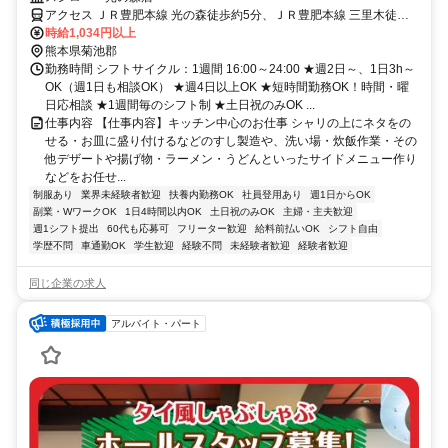
アクセス ＪＲ豊肥本線 光の森徒歩約5分、ＪＲ豊肥本線 三里木徒歩
約18分、ＪＲ豊肥本線 武蔵塚徒歩約21分
時給1,034円以上
熊本県菊池郡
勤務時間 シフトサイクル：1週間 16:00～24:00 ★週2日～、1日3h～
OK（週1日も相談OK） ★週4日以上OK ★短時間勤務OK！時間・曜
日応相談 ★1週間毎のシフト制 ★土日祝のみOK ...
仕事内容 【仕事内容】キッチン中心のお仕事 シャリの上にネタをの
せる・お皿に盛り付けるなどのすし製造や、洗い場・炊飯作業・その
他デザートや揚げ物・ラーメン・うどんといったサイドメニュー作り
などをお任せ...
制服あり
業界未経験者歓迎
扶養内勤務OK
社員登用あり
週1日からOK
副業・WワークOK
1日4時間以内OK
土日祝のみOK
主婦・主夫歓迎
週1シフト提出
60代も応募可
フリーター歓迎
給料前払いOK
シフト自由
学歴不問
車通勤OK
学生歓迎
経験不問
未経験者歓迎
経験者歓迎
同じ企業の求人
アルバイト・パート