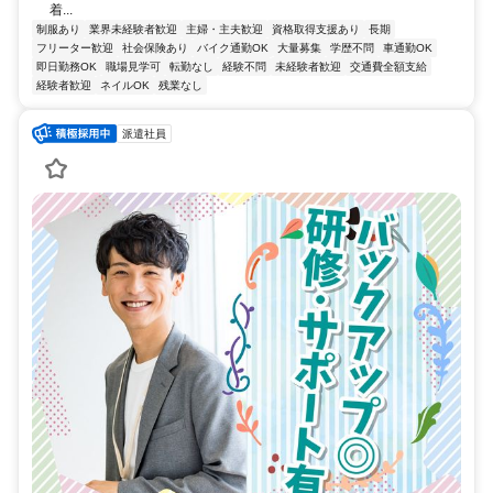
着...
制服あり
業界未経験者歓迎
主婦・主夫歓迎
資格取得支援あり
長期
フリーター歓迎
社会保険あり
バイク通勤OK
大量募集
学歴不問
車通勤OK
即日勤務OK
職場見学可
転勤なし
経験不問
未経験者歓迎
交通費全額支給
経験者歓迎
ネイルOK
残業なし
派遣社員