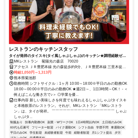
レストランのキッチンスタッフ
タイが発祥のタイスキ(タイ風しゃぶしゃぶ)のキッチン★調理経験ゼロ
でもOK！＜幅広い世代が活躍中！＞
MKレストラン 菊陽光の森店 70020
アクセス ＪＲ豊肥本線 光の森徒歩約9分、ＪＲ豊肥本線 三里木徒歩
約18分、ＪＲ豊肥本線 武蔵塚徒歩約26分
時給1,050円～1,313円
熊本県菊池郡
勤務時間 シフトサイクル：1ヶ月 10:00～18:00※平日のみの勤務OK
18:00～00:00※平日のみの勤務OK ★週2日～、1日3時間～OK！ - ＜
例えばこんな働き方で♪＞ ◎学業を優...
仕事内容 新しい美味しさを何度でも味わえるしゃぶしゃぶ/タイスキ
と本格飲茶のレストラン。それが、MKレストラン 「MKレストラ
ン」は、タイが発祥。 ￣￣￣￣￣￣￣￣￣￣￣￣￣￣￣￣￣ しゃぶ
しゃぶ/タ...
制服あり
扶養内勤務OK
副業・WワークOK
1日4時間以内OK
土日祝のみOK
60代も応募可
フリーター歓迎
バイク通勤OK
シフト自由
学歴不問
車通勤OK
平日のみOK
学生歓迎
未経験者歓迎
午前
経験者歓迎
月1シフト提出
夕方
ブランクOK
交通費支給