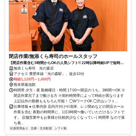
閉店作業​/無添くら寿司のホール​スタッフ
【閉店作業含む3時間からOKの人気シフト!! 22時以降時給UPで短時間
で稼げる】
無添くら寿司 光の森店
アクセス 豊肥本線「光の森駅」、徒歩10分
時給1,120円～1,400円
熊本県菊池郡
時間帯 夕方・夜 勤務曜日・時間 17:00〜閉店のうち、3時間〜OK ※
閉店作業完了まで働ける方 ※契約時間帯によって時給が異なります
上記以外の勤務ももちろん可能！ ◯WワークOK ◯沢山シフト...
仕事情報 ● 仕事内容 店内片付けや清掃、レジ閉めなどの閉店ホール
作業を含む 夜勤の時間帯に、1日3時間〜働いていただけるシフトで
す。 店舗営業中もお客様が比較的少なくなっていく時間帯 なので落
ち着...
社員登用あり
主婦・主夫歓迎
シフト制