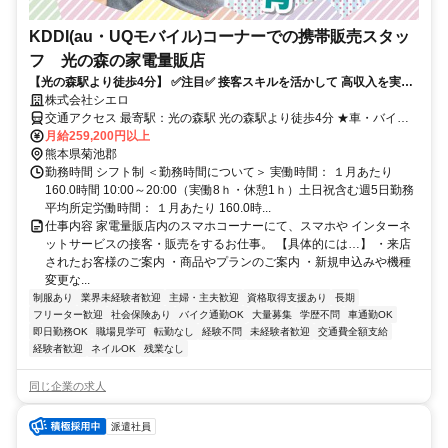
KDDI(au・UQモバイル)コーナーでの携帯販売スタッ
フ 光の森の家電量販店
【光の森駅より徒歩4分】 ✅️注目✅️ 接客スキルを活かして 高収入を実現
したいならココ！ さらに「残業ほぼなし＆定時退社可」！
株式会社シエロ
交通アクセス 最寄駅：光の森駅 光の森駅より徒歩4分 ★車・バイク
通勤OK
月給259,200円以上
熊本県菊池郡
勤務時間 シフト制 ＜勤務時間について＞ 実働時間： １月あたり
160.0時間 10:00～20:00（実働8ｈ・休憩1ｈ）土日祝含む週5日勤務
平均所定労働時間： １月あたり 160.0時...
仕事内容 家電量販店内のスマホコーナーにて、スマホや インターネ
ットサービスの接客・販売をするお仕事。 【具体的には…】 ・来店
されたお客様のご案内 ・商品やプランのご案内 ・新規申込みや機種
変更な...
制服あり
業界未経験者歓迎
主婦・主夫歓迎
資格取得支援あり
長期
フリーター歓迎
社会保険あり
バイク通勤OK
大量募集
学歴不問
車通勤OK
即日勤務OK
職場見学可
転勤なし
経験不問
未経験者歓迎
交通費全額支給
経験者歓迎
ネイルOK
残業なし
同じ企業の求人
派遣社員