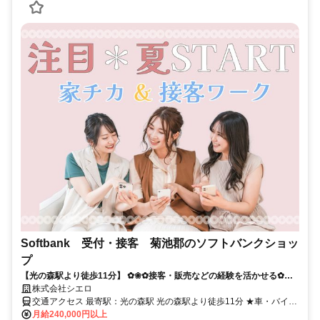
Softbank 受付・接客 菊池郡のソフトバンクショッ
プ
【光の森駅より徒歩11分】 ✿❀✿接客・販売などの経験を活かせる✿❀✿
【高収入&理想の勤務地】で自分らしく働こう★
株式会社シエロ
交通アクセス 最寄駅：光の森駅 光の森駅より徒歩11分 ★車・バイク
通勤OK
月給240,000円以上