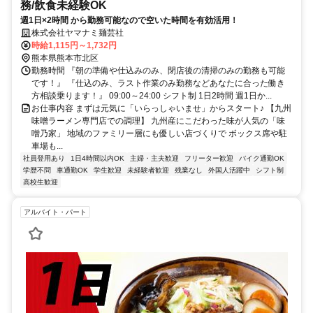
務/飲食未経験OK
週1日×2時間 から勤務可能なので空いた時間を有効活用！
株式会社ヤマナミ麺芸社
時給1,115円～1,732円
熊本県熊本市北区
勤務時間 『朝の準備や仕込みのみ、閉店後の清掃のみの勤務も可能
です！』 『仕込のみ、ラスト作業のみ勤務などあなたに合った働き
方相談乗ります！』 09:00～24:00 シフト制 1日2時間 週1日か...
お仕事内容 まずは元気に「いらっしゃいませ」からスタート♪ 【九州
味噌ラーメン専門店での調理】 九州産にこだわった味が人気の「味
噌乃家」 地域のファミリー層にも優しい店づくりで ボックス席や駐
車場も...
社員登用あり
1日4時間以内OK
主婦・主夫歓迎
フリーター歓迎
バイク通勤OK
学歴不問
車通勤OK
学生歓迎
未経験者歓迎
残業なし
外国人活躍中
シフト制
高校生歓迎
アルバイト・パート