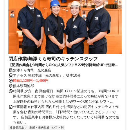
閉店作業​/無添くら寿司の​キッチンスタッフ
【閉店作業含む3時間からOKの人気シフト!! 22時以降時給UPで短時間
で稼げる】
無添くら寿司 光の森店
アクセス 豊肥本線「光の森駅」、徒歩10分
時給1,120円～1,400円
熊本県菊池郡
時間帯 夕方・夜 勤務曜日・時間 17:00〜閉店のうち、3時間〜OK ※
閉店作業完了まで働ける方 ※契約時間帯によって時給が異なります
上記以外の勤務ももちろん可能！ ◯WワークOK ◯沢山シフト...
仕事情報 ● 仕事内容 店内片付けや清掃などの閉店キッチンラスト作
業を含む 夜勤の時間帯に、1日3時間〜働いていただけるシフトで
す。 店舗営業中もお客様が比較的少なくなっていく時間帯 なので落
ち着い...
社員登用あり
主婦・主夫歓迎
シフト制