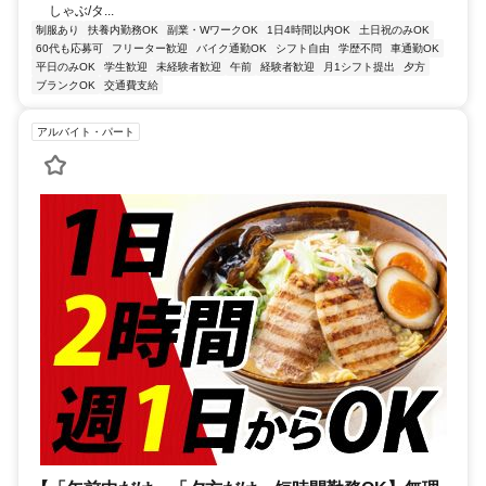
しゃぶ/タ...
制服あり
扶養内勤務OK
副業・WワークOK
1日4時間以内OK
土日祝のみOK
60代も応募可
フリーター歓迎
バイク通勤OK
シフト自由
学歴不問
車通勤OK
平日のみOK
学生歓迎
未経験者歓迎
午前
経験者歓迎
月1シフト提出
夕方
ブランクOK
交通費支給
アルバイト・パート