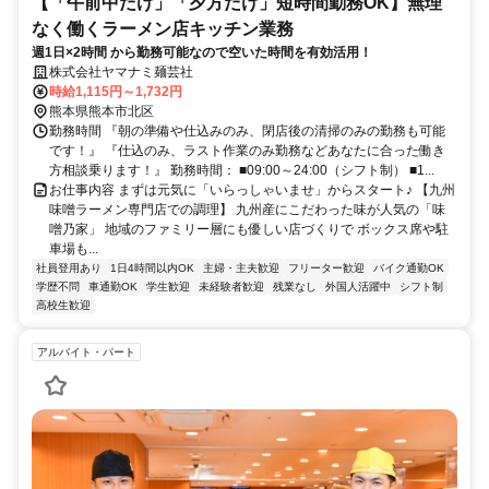
【「午前中だけ」「夕方だけ」短時間勤務OK】無理
なく働くラーメン店キッチン業務
週1日×2時間 から勤務可能なので空いた時間を有効活用！
株式会社ヤマナミ麺芸社
時給1,115円～1,732円
熊本県熊本市北区
勤務時間 『朝の準備や仕込みのみ、閉店後の清掃のみの勤務も可能
です！』 『仕込のみ、ラスト作業のみ勤務などあなたに合った働き
方相談乗ります！』 勤務時間： ■09:00～24:00（シフト制） ■1...
お仕事内容 まずは元気に「いらっしゃいませ」からスタート♪ 【九州
味噌ラーメン専門店での調理】 九州産にこだわった味が人気の「味
噌乃家」 地域のファミリー層にも優しい店づくりで ボックス席や駐
車場も...
社員登用あり
1日4時間以内OK
主婦・主夫歓迎
フリーター歓迎
バイク通勤OK
学歴不問
車通勤OK
学生歓迎
未経験者歓迎
残業なし
外国人活躍中
シフト制
高校生歓迎
アルバイト・パート