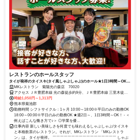
レストランのホールスタッフ
タイが発祥のタイスキ(タイ風しゃぶしゃぶ)のホール★1日3時間～OK＜
幅広い世代が活躍中！＞
MKレストラン 菊陽光の森店 70020
アクセス ＪＲ豊肥本線 光の森徒歩約9分、ＪＲ豊肥本線 三里木徒歩
約18分、ＪＲ豊肥本線 武蔵塚徒歩約26分
時給1,050円～1,313円
熊本県菊池郡
勤務時間 シフトサイクル：1ヶ月 10:00～18:00※平日のみの勤務OK
18:00～00:00※平日のみの勤務OK ★週2日～、1日3時間～OK！ - ＜
例えばこんな働き方で♪＞ ◎学業を優...
仕事内容 新しい美味しさを何度でも味わえるしゃぶしゃぶ/タイスキ
と本格飲茶のレストラン。それが、MKレストラン 「MKレストラ
ン」は、タイが発祥。 ￣￣￣￣￣￣￣￣￣￣￣￣￣￣￣￣￣ しゃぶ