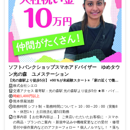
ソフトバンクショップスマホアドバイザー ゆめタウ
ン光の森 ユメステーション
【光の森駅より徒歩5分】 ⭐️90％が未経験スタート⭐️ 「家の近くで働き
たい」などあなたの希望が叶う○
株式会社シエロ
交通アクセス 最寄駅：光の森駅 光の森駅より徒歩5分 ★車・バイク
通勤OK
時給1,400円以上
熊本県菊池郡
勤務時間 シフト制 ＜勤務時間について＞ 10：00～20：00（実働8
ｈ・休憩1ｈ）土日祝含む週5日勤務
仕事内容 【 お仕事内容は… 】 ご来店いただいたお客様に ・スマホ
の商品・プランのご案内 ・新規申込みや機種変更などの受付 ・修理
受付や操作案内などのアフターフォロー ＊個人ノルマなし！ ＊落ち