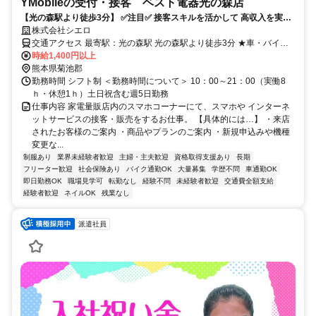
YMobileの受付・接客 ベスト電器光の森店
【光の森駅より徒歩3分】 ✅️注目✅️ 接客スキルを活かして 高収入を実現
したいならココ！ さらに「残業ほぼなし＆定時退社可」！
株式会社シエロ
交通アクセス 最寄駅：光の森駅 光の森駅より徒歩3分 ★車・バイク
通勤OK
時給1,400円以上
熊本県菊池郡
勤務時間 シフト制 ＜勤務時間について＞ 10：00～21：00（実働8
ｈ・休憩1ｈ）土日祝含む週5日勤務
仕事内容 家電量販店内のスマホコーナーにて、スマホや インターネ
ットサービスの接客・販売をするお仕事。 【具体的には…】 ・来店
されたお客様のご案内 ・商品やプランのご案内 ・新規申込みや機種
変更な...
制服あり
業界未経験者歓迎
主婦・主夫歓迎
資格取得支援あり
長期
フリーター歓迎
社会保険あり
バイク通勤OK
大量募集
学歴不問
車通勤OK
即日勤務OK
職場見学可
転勤なし
経験不問
未経験者歓迎
交通費全額支給
経験者歓迎
ネイルOK
残業なし
派遣社員