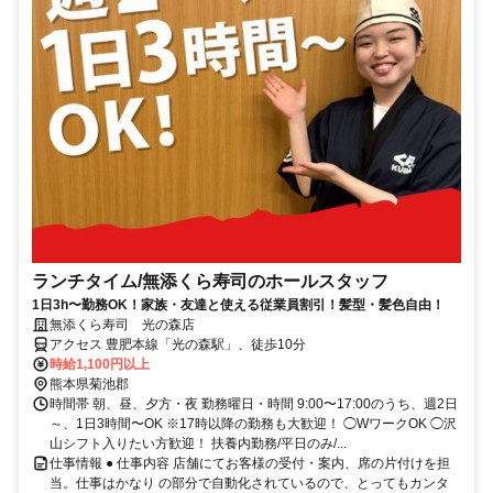
ランチタイム/無添くら寿司のホールスタッフ
1日3h〜勤務OK！家族・友達と使える従業員割引！髪型・髪色自由！
無添くら寿司 光の森店
アクセス 豊肥本線「光の森駅」、徒歩10分
時給1,100円以上
熊本県菊池郡
時間帯 朝、昼、夕方・夜 勤務曜日・時間 9:00〜17:00のうち、週2日
～、1日3時間〜OK ※17時以降の勤務も大歓迎！ ◯WワークOK ◯沢
山シフト入りたい方歓迎！ 扶養内勤務/平日のみ/...
仕事情報 ● 仕事内容 店舗にてお客様の受付・案内、席の片付けを担
当。仕事はかなり の部分で自動化されているので、とってもカンタ