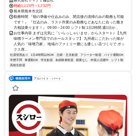
株式会社ヤマナミ麺芸社
時給1,115円～1,732円
熊本県熊本市北区
勤務時間 『朝の準備や仕込みのみ、閉店後の清掃のみの勤務も可能
です！』 『仕込のみ、ラスト作業のみ勤務などあなたに合った働き
方相談乗ります！』 09:00～24:00 シフト制 1日2時間 週1日か...
お仕事内容 まずは元気に「いらっしゃいませ」からスタート♪ 【九州
味噌ラーメン専門店でのホールスタッフ】 九州産にこだわった味が
人気の「味噌乃家」 地域のファミリー層にも優しい店づくりで ボッ
クス席...
社員登用あり
1日4時間以内OK
主婦・主夫歓迎
フリーター歓迎
バイク通勤OK
学歴不問
車通勤OK
学生歓迎
未経験者歓迎
残業なし
外国人活躍中
シフト制
高校生歓迎
アルバイト・パート