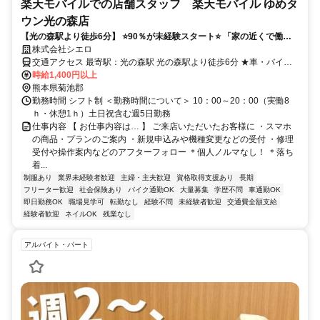
楽天モバイルでの店舗スタッフ 楽天モバイル ゆめタ
ウン光の森店
【光の森駅より徒歩6分】 ⭐️90％が未経験スタート⭐️ 「家の近くで働き
たい」などあなたの希望が叶う○
株式会社シエロ
交通アクセス 最寄駅：光の森駅 光の森駅より徒歩6分 ★車・バイク
通勤OK
時給1,400円以上
熊本県菊池郡
勤務時間 シフト制 ＜勤務時間について＞ 10：00～20：00（実働8
ｈ・休憩1ｈ）土日祝含む週5日勤務
仕事内容 【 お仕事内容は… 】 ご来店いただいたお客様に ・スマホ
の商品・プランのご案内 ・新規申込みや機種変更などの受付 ・修理
受付や操作案内などのアフターフォロー ＊個人ノルマなし！ ＊落ち
着...
制服あり
業界未経験者歓迎
主婦・主夫歓迎
資格取得支援あり
長期
フリーター歓迎
社会保険あり
バイク通勤OK
大量募集
学歴不問
車通勤OK
即日勤務OK
職場見学可
転勤なし
経験不問
未経験者歓迎
交通費全額支給
経験者歓迎
ネイルOK
残業なし
アルバイト・パート