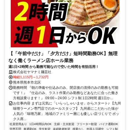
【「午前中だけ」「夕方だけ」短時間勤務OK】無理
なく働くラーメン店ホール業務
週1日×2時間 から勤務可能なので空いた時間を有効活用！
株式会社ヤマナミ麺芸社
時給1,115円～1,732円
熊本県熊本市北区
勤務時間 『朝の準備や仕込みのみ、閉店後の清掃のみの勤務も可能
です！』 『仕込のみ、ラスト作業のみ勤務などあなたに合った働き
方相談乗ります！』 09:00～24:00 シフト制 1日2時間 週1日か...
お仕事内容 まずは元気に「いらっしゃいませ」からスタート♪ 【九州
味噌ラーメン専門店でのホールスタッフ】 九州産にこだわった味が
人気の「味噌乃家」 地域のファミリー層にも優しい店づくりで ボッ
クス席...
社員登用あり
1日4時間以内OK
主婦・主夫歓迎
フリーター歓迎
バイク通勤OK
学歴不問
車通勤OK
学生歓迎
未経験者歓迎
残業なし
外国人活躍中
シフト制