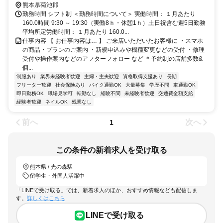
熊本県菊池郡
勤務時間 シフト制 ＜勤務時間について＞ 実働時間： １月あたり
160.0時間 9:30 ～ 19:30（実働8ｈ・休憩1ｈ）土日祝含む週5日勤務
平均所定労働時間： １月あたり 160.0...
仕事内容 【 お仕事内容は… 】 ご来店いただいたお客様に ・スマホ
の商品・プランのご案内 ・新規申込みや機種変更などの受付 ・修理
受付や操作案内などのアフターフォロー など ＊予約制の店舗多数&
個...
制服あり
業界未経験者歓迎
主婦・主夫歓迎
資格取得支援あり
長期
フリーター歓迎
社会保険あり
バイク通勤OK
大量募集
学歴不問
車通勤OK
即日勤務OK
職場見学可
転勤なし
経験不問
未経験者歓迎
交通費全額支給
経験者歓迎
ネイルOK
残業なし
前へ
次へ
1
この条件の新着求人を受け取る
熊本県 / 光の森駅
留学生・外国人活躍中
「LINEで受け取る」では、新着求人のほか、おすすめ情報なども配信しま
す。
詳しくはこちら
LINEで受け取る