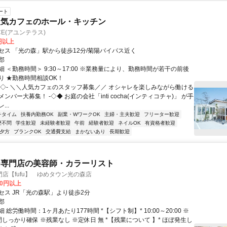
ート
人気カフェのホール・キッチン
ACE(アユンテラス)
5円以上
セス 「光の森」駅から徒歩12分/菊陽バイパス近く
郡
 ＜勤務時間＞ 9:30～17:00 ※業務量により、勤務時間が若干の前後
り ★勤務時間相談OK！
◆◇- ＼＼人気カフェのスタッフ募集／／ オシャレを楽しみながら働ける
ンバー大募集！ -◇◆ お庭の会社「inti cocha(インティコチャ)」 が手
..
チタイム
扶養内勤務OK
副業・WワークOK
主婦・主夫歓迎
フリーター歓迎
歴不問
学生歓迎
未経験者歓迎
午前
経験者歓迎
ネイルOK
有資格者歓迎
夕方
ブランクOK
交通費支給
まかないあり
長期歓迎
ー専門店の美容師・カラーリスト
店【fufu】 ゆめタウン光の森店
00円以上
セス JR「光の森駅」より徒歩2分
郡
 総労働時間：1ヶ月あたり177時間 *【シフト制】* 10:00～20:00 ※
しっかり確保 ※残業なし ※定休日 無 *【残業について 】* ほぼ発生し