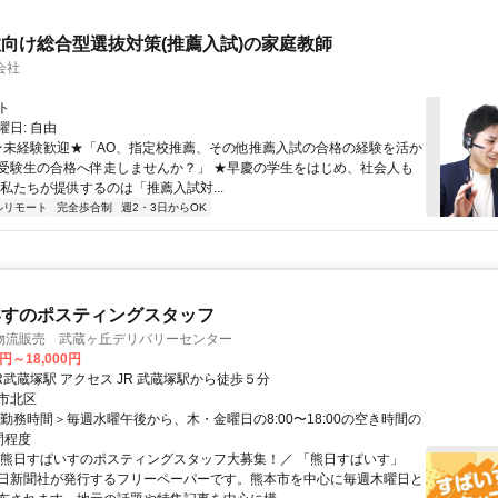
向け総合型選抜対策(推薦入試)の家庭教師
会社
ト
日: 自由
 ★未経験歓迎★「AO、指定校推薦、その他推薦入試の合格の経験を活か
受験生の合格へ伴走しませんか？」 ★早慶の学生をはじめ、社会人も
 私たちが提供するのは「推薦入試対...
ルリモート
完全歩合制
週2・3日からOK
いすのポスティングスタッフ
物流販売 武蔵ヶ丘デリバリーセンター
0円～18,000円
最寄り駅 JR武蔵塚駅 アクセス JR 武蔵塚駅から徒歩５分
市北区
＜勤務時間＞毎週水曜午後から、木・金曜日の8:00〜18:00の空き時間の
間程度
＼熊日すぱいすのポスティングスタッフ大募集！／ 「熊日すぱいす」
日新聞社が発行するフリーペーパーです。熊本市を中心に毎週木曜日と