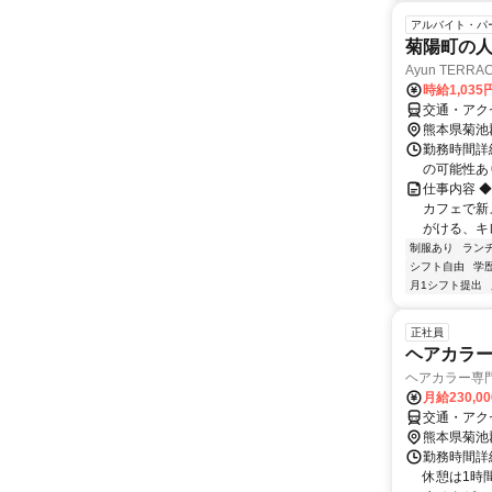
アルバイト・パ
菊陽町の
Ayun TERR
時給1,03
交通・アク
熊本県菊池
勤務時間詳細
の可能性あ
仕事内容 
カフェで新メ
がける、キレ.
制服あり
ラン
シフト自由
学
月1シフト提出
正社員
ヘアカラ
ヘアカラー専門
月給230,0
交通・アク
熊本県菊池
勤務時間詳細
休憩は1時間