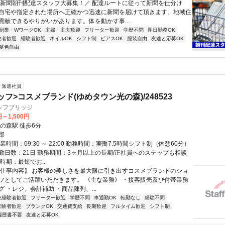
＼新聞朝刊配達スタッフ大募集！／ 配達ルートに従って新聞を仕分け
自宅や指定された場所へ正確かつ迅速に新聞を届けて頂きます。地域住
貢献できるやりがいがあります。体を動かす事...
副業・WワークOK
主婦・主夫歓迎
フリーター歓迎
学歴不問
即日勤務OK
験者歓迎
経験者歓迎
ネイルOK
シフト制
ピアスOK
服装自由
友達と応募OK
髪色自由
派遣社員
ッフ>コスメブランド(ゆめタウン光の森)/248523
ッフブリッジ
円～1,500円
の森駅 徒歩6分
郡
業時間：09:30 ～ 22:00 勤務時間：実働7.5時間シフト制（休憩60分）
勤日数：21日 勤務期間：3ヶ月以上の長期/正社員へのステップも相談
時期：最短でお...
【仕事内容】 お客様の美しさを最大限に引き出すコスメブランドのショ
フとしてご活躍いただきます。 《主な業務》 ・接客販売及び付帯業務
 ・レジ、会計補助 ・商品陳列、...
未経験者歓迎
フリーター歓迎
学歴不問
車通勤OK
転勤なし
経験不問
経験者歓迎
ブランクOK
交通費支給
長期歓迎
フルタイム歓迎
シフト制
履歴書不要
友達と応募OK