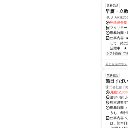
業務委託
早慶・立教
HUSTAR株式
完全歩合制
フルリモー
勤務時間・曜
仕事内容:
して一緒に
活躍中！★
シフト自由
フ
同じ企業の求人
業務委託
熊日すぱ
株式会社熊日
月給12,00
熊本県熊本
勤務時間 
うち、6時
仕事内容 
は、熊本日