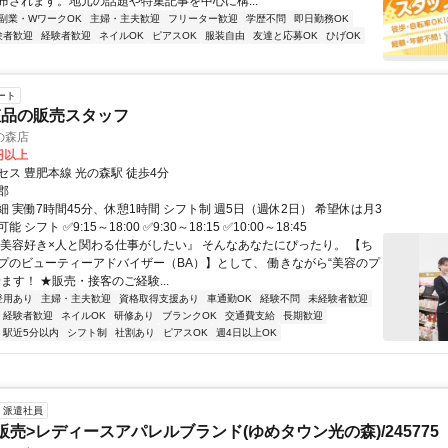
布されます。地元の話題や特集記事を中心に構...
副業・WワークOK
主婦・主夫歓迎
フリーター歓迎
学歴不問
即日勤務OK
験者歓迎
経験者歓迎
ネイルOK
ピアスOK
服装自由
友達と応募OK
ひげOK
ート
粧品の販売スタッフ
の森店
0円以上
セス 豊肥本線 光の森駅 徒歩4分
郡
 実働7時間45分、休憩1時間 シフト制 週5日（週休2日） 希望休は月3
シフト ✅9:15～18:00 ✅9:30～18:15 ✅10:00～18:45
『美容好き×人と関わる仕事がしたい』 そんなあなたにぴったり。 【ち
プのビューティーアドバイザー（BA）】として、 働きながら“美容のプ
ます！ ★販売・接客のご経験...
登用あり
主婦・主夫歓迎
資格取得支援あり
車通勤OK
経験不問
未経験者歓迎
経験者歓迎
ネイルOK
研修あり
ブランクOK
交通費支給
長期歓迎
駅近5分以内
シフト制
社割あり
ピアスOK
週4日以上OK
派遣社員
販売>レディースアパレルブランド(ゆめタウン光の森)/245775