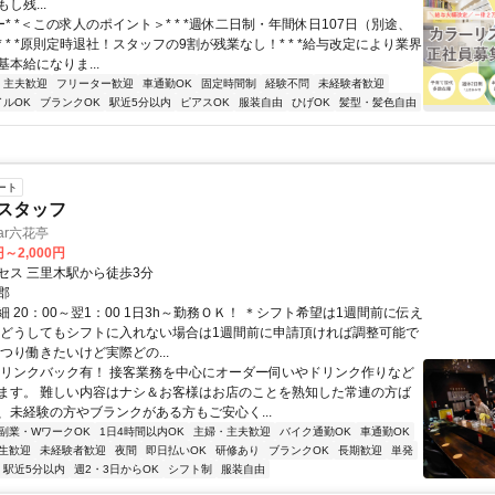
し残...
ー* *＜この求人のポイント＞* * *週休二日制・年間休日107日（別途、
 * *原則定時退社！スタッフの9割が残業なし！* * *給与改定により業界
本給になりま...
・主夫歓迎
フリーター歓迎
車通勤OK
固定時間制
経験不問
未経験者歓迎
イルOK
ブランクOK
駅近5分以内
ピアスOK
服装自由
ひげOK
髪型・髪色自由
ート
客スタッフ
ar六花亭
円～2,000円
セス 三里木駅から徒歩3分
郡
 20：00～翌1：00 1日3h～勤務ＯＫ！ ＊シフト希望は1週間前に伝え
＊どうしてもシフトに入れない場合は1週間前に申請頂ければ調整可能で
つり働きたいけど実際どの...
ドリンクバック有！ 接客業務を中心にオーダー伺いやドリンク作りなど
ます。 難しい内容はナシ＆お客様はお店のことを熟知した常連の方ば
、未経験の方やブランクがある方もご安心く...
副業・WワークOK
1日4時間以内OK
主婦・主夫歓迎
バイク通勤OK
車通勤OK
生歓迎
未経験者歓迎
夜間
即日払いOK
研修あり
ブランクOK
長期歓迎
単発
駅近5分以内
週2・3日からOK
シフト制
服装自由