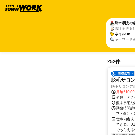
熊本県
光の
職種を選択
ネイルOK
キーワード
252件
脱毛サロ
脱毛サロンアル
月給210,0
交通・アク
熊本県菊池
勤務時間詳細
フト例】 ①9:
仕事内容 
できる。 
でもらえる仕