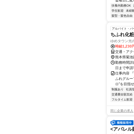
金曜日に配
扶養内勤務OK
学生歓迎
未経
髪型・髪色自由
アルバイト・パ
ちふれ化
ゆめタウン光
時給1,23
交通・アク
熊本県菊池
勤務時間詳細
日まで申請可能 
仕事内容 
ふれグルー
ロ”を目指せ
制服あり
社員
交通費全額支給
フルタイム歓迎
同じ企業の求人
<アパレル