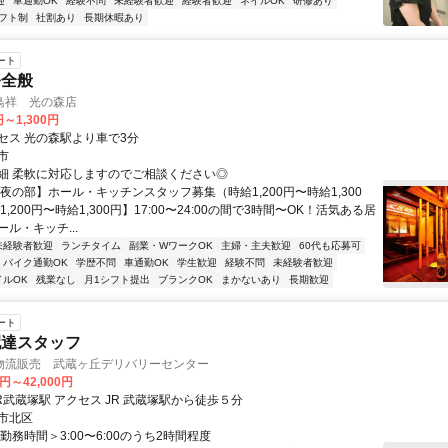
迎
車通勤OK
経験不問
未経験者歓迎
経験者歓迎
ネイルOK
研修あり
フト制
社割あり
長期休暇あり
ート
務全般
鳥祥 光の森店
円～1,300円
セス 光の森駅より車で3分
市
細 柔軟に対応しますのでご相談ください◎
夜の部】ホール・キッチンスタッフ募集（時給1,200円〜時給1,300
1,200円〜時給1,300円】17:00〜24:00の間で3時間〜OK！活気ある居
ル・キッチ...
未経験者歓迎
ランチタイム
副業・WワークOK
主婦・主夫歓迎
60代も応募可
バイク通勤OK
学歴不問
車通勤OK
学生歓迎
経験不問
未経験者歓迎
イルOK
残業なし
月1シフト提出
ブランクOK
まかないあり
長期歓迎
ート
配達スタッフ
物流販売 武蔵ヶ丘デリバリーセンター
0円～42,000円
最寄り駅 JR武蔵塚駅 アクセス JR 武蔵塚駅から徒歩５分
市北区
勤務時間＞3:00〜6:00のうち2時間程度