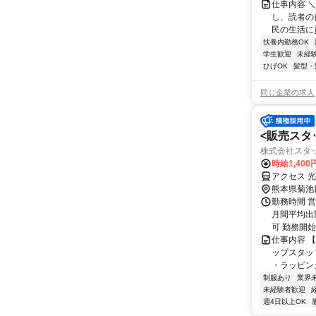
仕事内容 
し、読者の
民の生活に
扶養内勤務OK
学生歓迎
未経
ひげOK
髪型・
同じ企業の求人
<販売スタ
株式会社スタ
時給1,400
アクセス 光
熊本県菊池
勤務時間 営
月間平均出
可 勤務開始
仕事内容 
ップスタッ
・ラッピング
制服あり
業界
未経験者歓迎
週4日以上OK