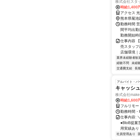
株式会社スタ
時給1,400
アクセス 光
熊本県菊池
勤務時間 営
間平均出勤
勤務開始時期
仕事内容 
売スタッフ
店舗環境｜
業界未経験者歓
経験不問
未経
交通費支給
長
アルバイト・パ
キャッシュ
株式会社make 
時給1,60
フルリモー
勤務時間・曜
仕事内容: 
●BtoB
用実績あり ◇
社員登用あり