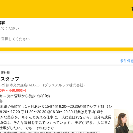
森駅
してください
を選択してください
条件保
正社員
ンスタッフ
ゴ 熊本光の森店(ALGO) (プラスアルファ株式会社)
00円～440,000円
セス 光の森駅から徒歩で約10分
郡
 総労働時間：1ヶ月あたり154時間 9:20〜20:30の間でシフト制 【シ
20〜17:20 ②11:30〜20:30 ③16:30〜20:30 残業は月平均10時...
好きな美容を、ちゃんと誇れる仕事に。 人に喜ばれながら、自分も成長
ALGOは、そんな毎日を本気でつくっています。 美容が好き。 人に喜ん
事がしたい。 でも、それだけで...