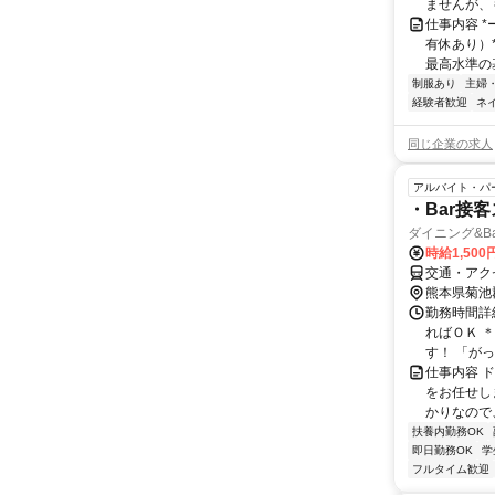
ませんが、も
仕事内容 *
有休あり）*
最高水準の基
制服あり
主婦
経験者歓迎
ネ
同じ企業の求人
アルバイト・パ
・Bar接
ダイニング&B
時給1,500
交通・アク
熊本県菊池
勤務時間詳細
ればＯＫ 
す！ 「がっ
仕事内容 
をお任せし
かりなので
扶養内勤務OK
即日勤務OK
学
フルタイム歓迎