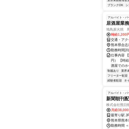
業界未経験者歓
ブランクOK
シ
アルバイト・パ
居酒屋業
地鳥炭火焼 
時給1,200
交通・アク
熊本県合志
勤務時間詳
仕事内容 【
円） 【時給
酒屋でのホー
制服あり
業界
フリーター歓迎
経験者歓迎
ネ
アルバイト・パ
新聞朝刊
株式会社熊日
月給38,00
熊本県熊本
勤務時間 ＜