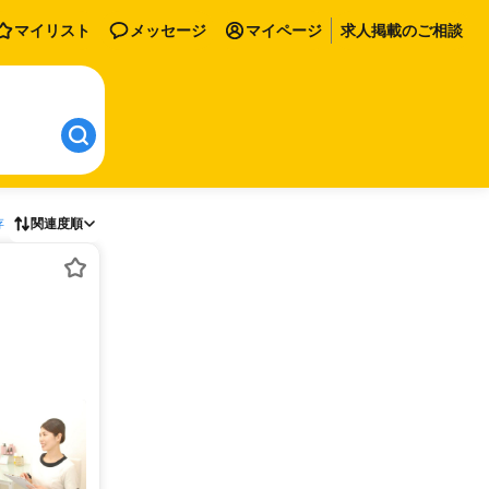
マイリスト
メッセージ
マイページ
求人掲載のご相談
存
関連度順