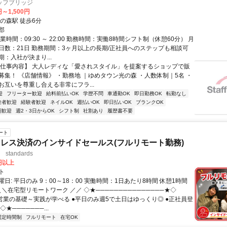
ッフブリッジ
円～1,500円
の森駅 徒歩6分
郡
業時間：09:30 ～ 22:00 勤務時間：実働8時間シフト制（休憩60分） 月
日数：21日 勤務期間：3ヶ月以上の長期/正社員へのステップも相談可
：入社が決まり...
【仕事内容】 大人レディな「愛されスタイル」を提案するショップで販
募集！ 《店舗情報》 ・勤務地 ｜ゆめタウン光の森 ・人数体制｜5名 ・
お互いを尊重し合える非常にフラ...
迎
フリーター歓迎
給料前払いOK
学歴不問
車通勤OK
即日勤務OK
転勤なし
験者歓迎
経験者歓迎
ネイルOK
週払いOK
即日払いOK
ブランクOK
期歓迎
週2・3日からOK
シフト制
社割あり
履歴書不要
ート
レス決済のインサイドセールス(フルリモート勤務)
standards
0円以上
ト
日: 平日のみ 9：00～18：00 実働時間：1日あたり8時間 休憩1時間
＼＼在宅型リモートワーク ／／ ◇★───────────────★◇
提案営業の基礎～実践が学べる ●平日のみ週5で土日はゆっくり◎ ●正社員登
★───────...
固定時間制
フルリモート
在宅OK