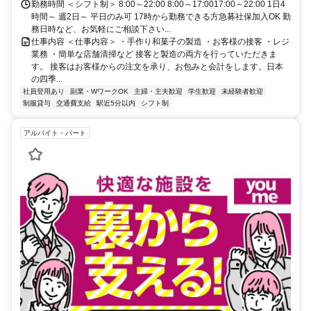
勤務時間 ＜シフト制＞ 8:00～22:00 8:00～17:0017:00～22:00 1日4
時間～ 週2日～ 平日のみ可 17時から勤務できる方急募社保加入OK 勤
務日時など、お気軽にご相談下さい...
仕事内容 ＜仕事内容＞ ・手作り和菓子の製造 ・お客様の接客 ・レジ
業務 ・簡単な店舗清掃など 接客と製造の両方を行っていただきま
す。 接客はお客様からの注文を承り、お包みと会計をします。日本
の四季...
社員登用あり
副業・WワークOK
主婦・主夫歓迎
学生歓迎
未経験者歓迎
制服貸与
交通費支給
駅近5分以内
シフト制
アルバイト・パート