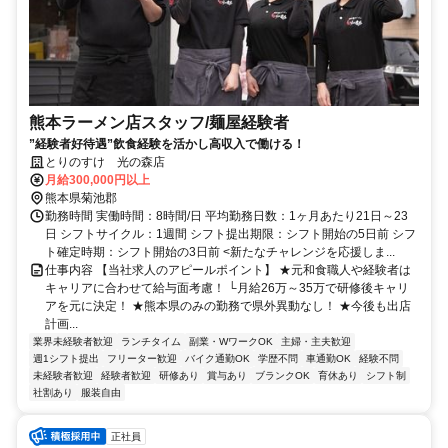
熊本ラーメン店スタッフ/麺屋経験者
”経験者好待遇”飲食経験を活かし高収入で働ける！
とりのすけ 光の森店
月給300,000円以上
熊本県菊池郡
勤務時間 実働時間：8時間/日 平均勤務日数：1ヶ月あたり21日～23
日 シフトサイクル：1週間 シフト提出期限：シフト開始の5日前 シフ
ト確定時期：シフト開始の3日前 <新たなチャレンジを応援しま...
仕事内容 【当社求人のアピールポイント】 ★元和食職人や経験者は
キャリアに合わせて給与面考慮！ └月給26万～35万で研修後キャリ
アを元に決定！ ★熊本県のみの勤務で県外異動なし！ ★今後も出店
計画...
業界未経験者歓迎
ランチタイム
副業・WワークOK
主婦・主夫歓迎
週1シフト提出
フリーター歓迎
バイク通勤OK
学歴不問
車通勤OK
経験不問
未経験者歓迎
経験者歓迎
研修あり
賞与あり
ブランクOK
育休あり
シフト制
社割あり
服装自由
正社員