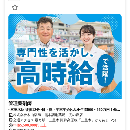
管理薬剤師
<三里木駅 徒歩12分>日・祝・年末年始休み◆年収500～550万円！働き
がいある環境
株式会社木山薬局 熊本調剤薬局 光の森店
交通アクセス 最寄駅：三里木 阿蘇高原線「三里木」から徒歩12分
年俸5,500,000円以上