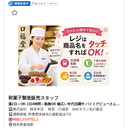
アルバイト・パート
和菓子製造販売スタッフ
週2日～OK 1日4時間～勤務OK 幅広い年代活躍中 バイトデビューさんも
大歓迎◎充実した研修制度あり
株式会社 柿安本店 柿安 口福堂 ゆめタウン光の森店
通勤情報 JR豊肥本線光の森駅徒歩7分
時給1,034円以上
熊本県菊池郡