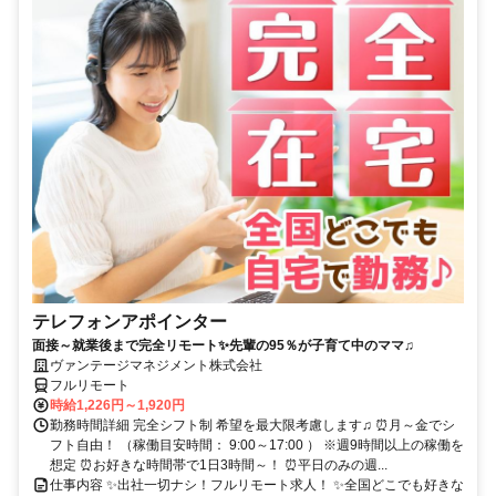
テレフォンアポインター
面接～就業後まで完全リモート✨先輩の95％が子育て中のママ♫
ヴァンテージマネジメント株式会社
フルリモート
時給1,226円～1,920円
勤務時間詳細 完全シフト制 希望を最大限考慮します♫ ⏰月～金でシ
フト自由！ （稼働目安時間： 9:00～17:00 ） ※週9時間以上の稼働を
想定 ⏰お好きな時間帯で1日3時間～！ ⏰平日のみの週...
仕事内容 ✨出社一切ナシ！フルリモート求人！ ✨全国どこでも好きな