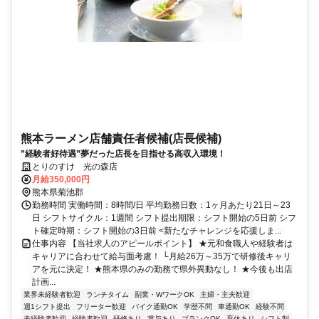
熊本ラーメン店舗責任者候補(店長候補)
”経験者好待遇”夢だった店長を目指せる高収入環境！
とりのすけ 光の森店
月給350,000円
熊本県菊池郡
勤務時間 実働時間：8時間/日 平均勤務日数：1ヶ月あたり21日～23
日 シフトサイクル：1週間 シフト提出期限：シフト開始の5日前 シフ
ト確定時期：シフト開始の3日前 <新たなチャレンジを応援しま...
仕事内容 【当社求人のアピールポイント】 ★元和食職人や経験者は
キャリアに合わせて給与面考慮！ └月給26万～35万で研修後キャリ
アを元に決定！ ★熊本県のみの勤務で県外異動なし！ ★今後も出店
計画...
業界未経験者歓迎
ランチタイム
副業・WワークOK
主婦・主夫歓迎
週1シフト提出
フリーター歓迎
バイク通勤OK
学歴不問
車通勤OK
経験不問
未経験者歓迎
経験者歓迎
研修あり
賞与あり
ブランクOK
育休あり
シフト制