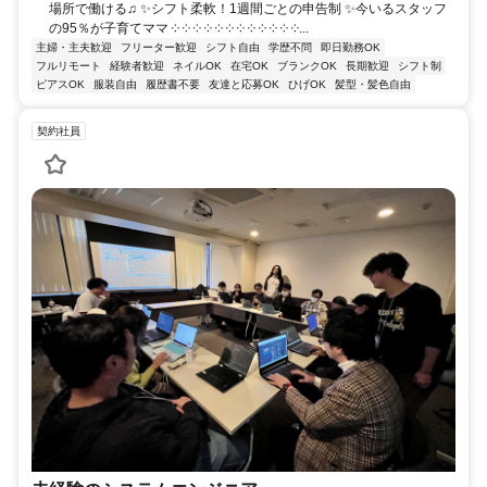
場所で働ける♫ ✨シフト柔軟！1週間ごとの申告制 ✨今いるスタッフ
の95％が子育てママ ༶ ༶ ༶ ༶ ༶ ༶ ༶ ༶ ༶ ༶ ༶ ༶...
主婦・主夫歓迎
フリーター歓迎
シフト自由
学歴不問
即日勤務OK
フルリモート
経験者歓迎
ネイルOK
在宅OK
ブランクOK
長期歓迎
シフト制
ピアスOK
服装自由
履歴書不要
友達と応募OK
ひげOK
髪型・髪色自由
契約社員