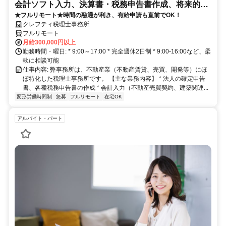
会計ソフト入力、決算書・税務申告書作成、将来的に
★フルリモート★時間の融通が利き、有給申請も直前でOK！
決算説明も
クレフティ税理士事務所
フルリモート
月給300,000円以上
勤務時間・曜日: * 9:00～17:00 * 完全週休2日制 * 9:00-16:00など、柔
軟に相談可能
仕事内容: 弊事務所は、不動産業（不動産賃貸、売買、開発等）にほ
ぼ特化した税理士事務所です。 【主な業務内容】 * 法人の確定申告
書、各種税務申告書の作成 * 会計入力（不動産売買契約、建築関連...
変形労働時間制
急募
フルリモート
在宅OK
アルバイト・パート