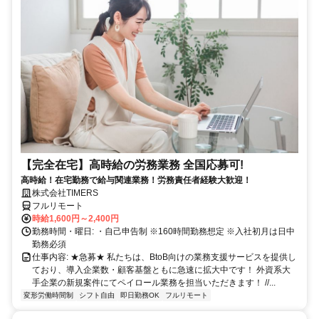
【完全在宅】高時給の労務業務 全国応募可!
高時給！在宅勤務で給与関連業務！労務責任者経験大歓迎！
株式会社TIMERS
フルリモート
時給1,600円～2,400円
勤務時間・曜日: ・自己申告制 ※160時間勤務想定 ※入社初月は日中
勤務必須
仕事内容: ★急募★ 私たちは、BtoB向けの業務支援サービスを提供し
ており、導入企業数・顧客基盤ともに急速に拡大中です！ 外資系大
手企業の新規案件にてペイロール業務を担当いただきます！ //...
変形労働時間制
シフト自由
即日勤務OK
フルリモート