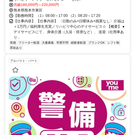
月給180,000円～220,000円
熊本県熊本市東区
【勤務時間】 （1）08:00～17:00 （2）08:20～17:20
【仕事内容】 【仕事内容】 〈日勤のみ×日曜休み×残業なし〉介福は
＋1万円／福利厚生充実／リハビリ中心のデイサービス☆ 【概要】 ●
デイサービスにて、 身体介護（入浴・排泄など）、 送迎（社用車あ
り...
長期
フリーター歓迎
大量募集
学歴不問
経験者歓迎
ブランクOK
シフト制
昇給あり
アルバイト・パート