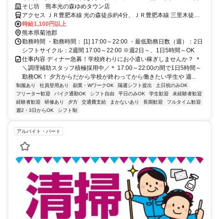
～/食事1食150円♪
そじ坊 熊本光の森ゆめタウン店
アクセス ＪＲ豊肥本線 光の森徒歩約4分、ＪＲ豊肥本線 三里木徒歩
約15分、ＪＲ豊肥本線 武蔵塚徒歩約26分
時給1,100円以上
熊本県菊池郡
勤務時間 ・勤務時間： [1] 17:00～22:00 ・最低勤務日数（週）：2日
シフトサイクル：2週間 17:00～22:00 ※週2日～、1日5時間～OK
仕事内容 ディナー急募！学校終わりにお小遣い稼ぎしませんか？ ＊
＼調理補助スタッフ積極採用中／＊ 17:00～22:00の間で1日5時間～
勤務OK！ 夕方からだから学校が終わってから働きたい学生や 週...
制服あり
社員登用あり
副業・WワークOK
隔週シフト提出
土日祝のみOK
フリーター歓迎
バイク通勤OK
シフト自由
平日のみOK
学生歓迎
未経験者歓迎
経験者歓迎
研修あり
夕方
交通費支給
まかないあり
長期歓迎
フルタイム歓迎
週2・3日からOK
シフト制
アルバイト・パート