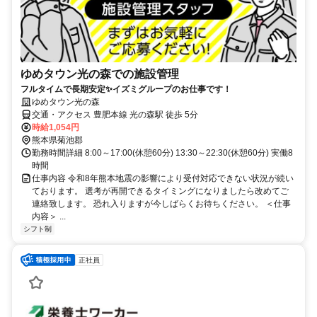
ゆめタウン光の森での施設管理
フルタイムで長期安定✨イズミグループのお仕事です！
ゆめタウン光の森
交通・アクセス 豊肥本線 光の森駅 徒歩 5分
時給1,054円
熊本県菊池郡
勤務時間詳細 8:00～17:00(休憩60分) 13:30～22:30(休憩60分) 実働8
時間
仕事内容 令和8年熊本地震の影響により受付対応できない状況が続い
ております。 選考が再開できるタイミングになりましたら改めてご
連絡致します。 恐れ入りますが今しばらくお待ちください。 ＜仕事
内容＞ ...
シフト制
正社員