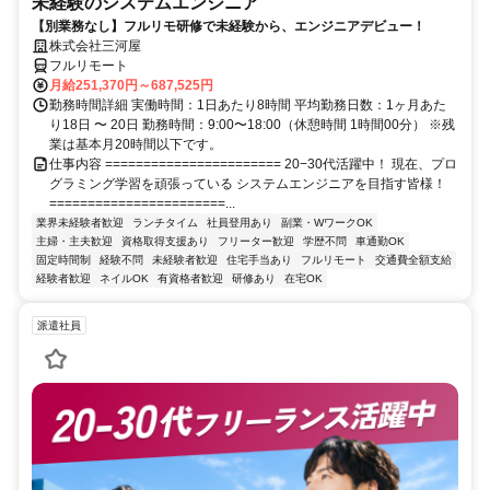
未経験のシステムエンジニア
【別業務なし】フルリモ研修で未経験から、エンジニアデビュー！
株式会社三河屋
フルリモート
月給251,370円～687,525円
勤務時間詳細 実働時間：1日あたり8時間 平均勤務日数：1ヶ月あた
り18日 〜 20日 勤務時間：9:00〜18:00（休憩時間 1時間00分） ※残
業は基本月20時間以下です。
仕事内容 ======================= 20−30代活躍中！ 現在、プロ
グラミング学習を頑張っている システムエンジニアを目指す皆様！
=======================...
業界未経験者歓迎
ランチタイム
社員登用あり
副業・WワークOK
主婦・主夫歓迎
資格取得支援あり
フリーター歓迎
学歴不問
車通勤OK
固定時間制
経験不問
未経験者歓迎
住宅手当あり
フルリモート
交通費全額支給
経験者歓迎
ネイルOK
有資格者歓迎
研修あり
在宅OK
派遣社員