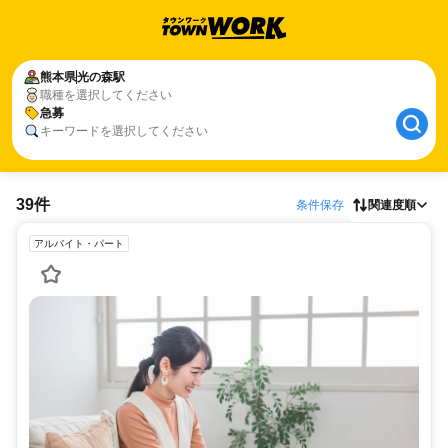
熊本県
光の森駅
職種を選択してください
急募
キーワードを選択してください
39件
条件保存
関連度順
アルバイト・パート