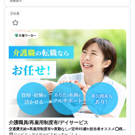
昇給あり
正社員
介護職員/再雇用制度有/デイサービス
交通費支給⭐️再雇用制度有✨夜勤なし✅️定年65歳✨担当者オススメ⭕️残業
なし✨経験者優遇❗️車通勤ＯＫ
リハビリ・デイサービスセンター「しん」