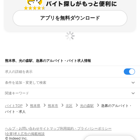
アプリを無料ダウンロード
熊本県、光の森駅、急募のアルバイト・バイト求人情報
求人の詳細を表示
条件を追加・変更して検索
市区町村を追加・変更
関連キーワード
完全在宅ワーク 全国
シール貼り 在宅
現在地周辺
ガチャガチャ
犬カフェ
熊本県
駅を追加・変更
バイトTOP
熊本県
熊本市
北区
光の森駅
急募のアルバイト・
熊本県
すべて
バイト・求人
熊本市
すべて
職種を追加・変更
JR鹿児島本線(博多～八代)
中央区
東区
西区
南区
北区
荒尾駅
南荒尾駅
長洲駅
大野下駅
玉名駅
肥後伊倉駅
木葉駅
田原坂駅
植木駅
西里駅
飲食・フードサービス
八代市
人吉市
荒尾市
水俣市
玉名市
山鹿市
菊池市
宇土市
上天草市
宇城市
阿蘇市
特徴を追加・変更
崇城大学前駅
上熊本駅
熊本駅
西熊本駅
川尻駅
富合駅
宇土駅
松橋駅
小川駅
有佐駅
飲食・フードサービス
すべて
ヘルプ・お問い合わせ
サイトマップ
利用規約・プライバシーポリシー
天草市
合志市
植木町
下益城郡
玉名郡
菊池郡
阿蘇郡
上益城郡
八代郡
葦北郡
千丁駅
新八代駅
八代駅
ホールスタッフ
キッチンスタッフ
皿洗い・洗い場
精肉・鮮魚加工
給食調理
人気
[企業]求人広告の掲載相談
球磨郡
天草郡
雇用形態を追加・変更
パン屋（ベーカリー）
フードカウンター販売員
バー（BAR）・バーテンダー
日払いOK
高校生歓迎
学生歓迎
深夜の仕事
髪型・髪色自由
ひげOK
ネイルOK
阿蘇高原線