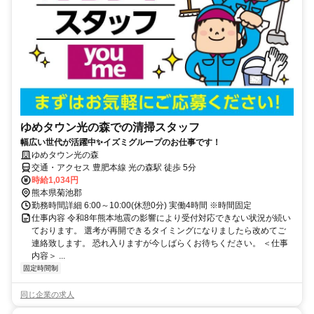
ゆめタウン光の森での清掃スタッフ
幅広い世代が活躍中✨イズミグループのお仕事です！
ゆめタウン光の森
交通・アクセス 豊肥本線 光の森駅 徒歩 5分
時給1,034円
熊本県菊池郡
勤務時間詳細 6:00～10:00(休憩0分) 実働4時間 ※時間固定
仕事内容 令和8年熊本地震の影響により受付対応できない状況が続い
ております。 選考が再開できるタイミングになりましたら改めてご
連絡致します。 恐れ入りますが今しばらくお待ちください。 ＜仕事
内容＞ ...
固定時間制
同じ企業の求人