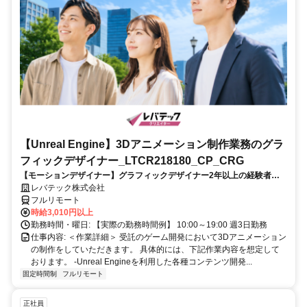
【Unreal Engine】3Dアニメーション制作業務のグラ
フィックデザイナー_LTCR218180_CP_CRG
【モーションデザイナー】グラフィックデザイナー2年以上の経験者を
歓迎！キャリアアップを目指したい方も大歓迎♪
レバテック株式会社
フルリモート
時給3,010円以上
勤務時間・曜日: 【実際の勤務時間例】 10:00～19:00 週3日勤務
仕事内容: ＜作業詳細＞ 受託のゲーム開発において3Dアニメーション
の制作をしていただきます。 具体的には、下記作業内容を想定して
おります。 -Unreal Engineを利用した各種コンテンツ開発...
固定時間制
フルリモート
正社員