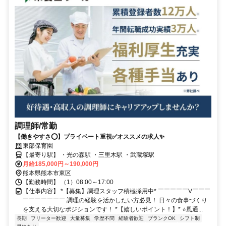
調理師/常勤
【働きやすさ⭕️】プライベート重視✅️オススメの求人✨
東部保育園
【最寄り駅】 ・光の森駅 ・三里木駅 ・武蔵塚駅
月給185,000円～190,000円
熊本県熊本市東区
【勤務時間】 （1）08:00～17:00
【仕事内容】 *【募集】調理スタッフ積極採用中* ￣￣￣￣￣V￣￣￣
￣￣￣￣￣￣￣ 調理の経験を活かしたい方必見！ 日々の食事づくり
を支える大切なポジションです！ *【嬉しいポイント！】* ⭐️風通...
長期
フリーター歓迎
大量募集
学歴不問
経験者歓迎
ブランクOK
シフト制