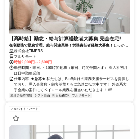
【高時給】勤怠・給与計算経験者大募集 完全在宅!
在宅勤務で勤怠管理、給与関連業務！労務責任者経験大募集！しっかり
稼ぎたい方、注目！
株式会社TIMERS
フルリモート
時給2,000円～2,600円
勤務時間・曜日: ・160時間勤務（曜日、時間帯問わず） ※入社初月
は日中勤務必須
仕事内容: ★急募★ 私たちは、BtoB向けの業務支援サービスを提供し
ており、導入企業数・顧客基盤ともに急速に拡大中です！ 外資系大
手企業の案件にてペイロール業務を担当いただきます！ ////...
変形労働時間制
シフト自由
即日勤務OK
フルリモート
アルバイト・パート