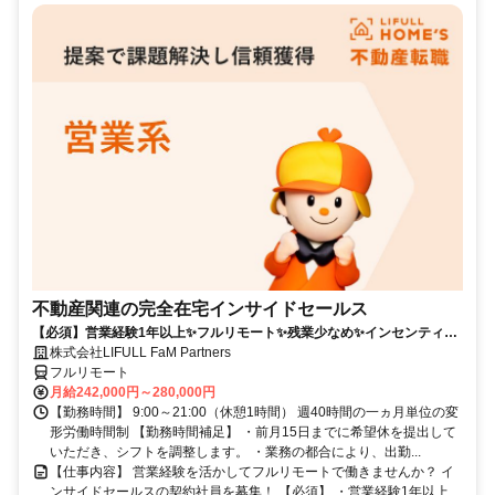
不動産関連の完全在宅インサイドセールス
【必須】営業経験1年以上✨フルリモート✨残業少なめ✨インセンティブ
有
株式会社LIFULL FaM Partners
フルリモート
月給242,000円～280,000円
【勤務時間】 9:00～21:00（休憩1時間） 週40時間の一ヵ月単位の変
形労働時間制 【勤務時間補足】 ・前月15日までに希望休を提出して
いただき、シフトを調整します。 ・業務の都合により、出勤...
【仕事内容】 営業経験を活かしてフルリモートで働きませんか？ イ
ンサイドセールスの契約社員を募集！ 【必須】 ・営業経験1年以上