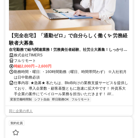
【完全在宅】「通勤ゼロ」で自分らしく働く✨ 労務経
験者大募集
在宅勤務で給与関連業務！労務責任者経験、社労士大募集！しっかり稼
ぎたい方、注目！
株式会社TIMERS
フルリモート
時給2,000円～2,600円
勤務時間・曜日: ・160時間勤務（曜日、時間帯問わず） ※入社初月
は日中勤務必須
仕事内容: ★急募★ 私たちは、BtoB向けの業務支援サービスを提供し
ており、導入企業数・顧客基盤ともに急速に拡大中です！ 外資系大
手企業の案件にてペイロール業務を担当いただきます！ ////...
変形労働時間制
シフト自由
即日勤務OK
フルリモート
同じ企業の求人
契約社員