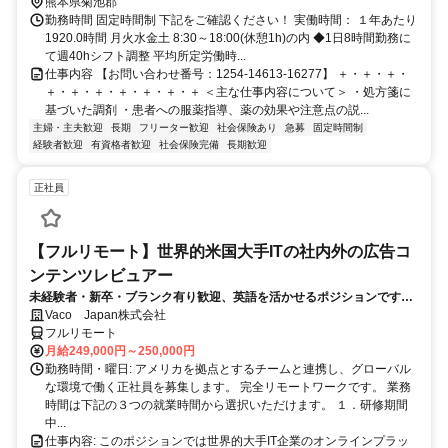
熊本県菊池郡
勤務時間 固定時間制 下記をご確認ください！ 実働時間： １年あたり
1920.0時間 月火水金土 8:30～18:00(休憩1h)の内 ◆1日8時間勤務に
て週40hシフト調整 平均所定労働時...
仕事内容 【お問い合わせ番号：1254-14613-16277】 ＋・＋・＋・
＋・＋・＋・＋・＋・＋・＋ ＜主な仕事内容について＞ ・処方箋に
基づいた調剤 ・患者への服薬指導、薬の効果や注意点の説...
主婦・主夫歓迎
長期
フリーター歓迎
社会保険あり
急募
固定時間制
経験者歓迎
有資格者歓迎
社会保険完備
長期歓迎
正社員
【フルリモート】世界的米国大手ITの社内外の広告コ
ンテンツレビュアー
未経験者・新卒・ブランク有り歓迎、英語を活かせるポジションです。
完全リモート
Vaco Japan株式会社
フルリモート
月給249,000円～250,000円
勤務時間・曜日: アメリカを拠点とするチームと連携し、グローバル
な環境で働く正社員を募集します。 完全リモートワークです。 業務
時間は下記の３つの就業時間から選択いただけます。 １．研修期間
中...
仕事内容: このポジションでは世界的大手IT企業のオンラインプラッ