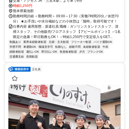
交通・アクセス JR「三里木駅」より車で6分
時給1,250円
熊本県菊池郡
勤務時間詳細 ＜勤務時間＞ 09:00～17:30（実働7時間20分／休憩70
分） ★お手洗いや水分補給などの小休憩は「随時」取得可能です！
仕事内容 雇用形態：派遣社員 職種：ガソリンスタンドスタッフ、清
掃スタッフ、その他販売/フロアスタッフ 【アピールポイント】 ✅1名
限定の急募！即日勤務もOK！ ✅時給1,250円で安定収入をGET...
制服あり
業界未経験者歓迎
主婦・主夫歓迎
フリーター歓迎
バイク通勤OK
学歴不問
車通勤OK
職場見学可
転勤なし
経験不問
未経験者歓迎
午前
経験者歓迎
週払いOK
即日払いOK
有資格者歓迎
夕方
ブランクOK
交通費支給
長期歓迎
正社員