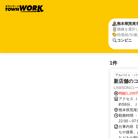
熊本県
荒尾
職種を選択
特徴/給与/
コンビニ
1件
アルバイト・パ
新店舗の
LAWSON(ロー
時給1,100
アクセス 
約58分、
熊本県荒尾
勤務時間 ・勤務時
22:00～0
仕事内容 
ちや接客、
などをお願