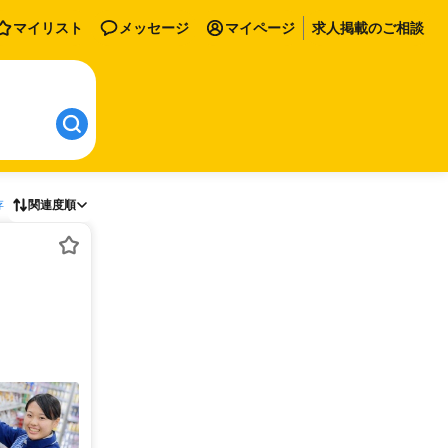
マイリスト
メッセージ
マイページ
求人掲載のご相談
存
関連度順