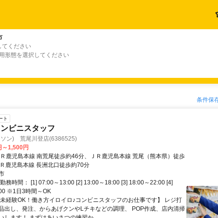
市
してください
雇用形態を選択してください
条件保
ート
コンビニスタッフ
ソン) 荒尾川登店(6386525)
円～1,500円
ＪＲ鹿児島本線 南荒尾徒歩約46分、ＪＲ鹿児島本線 荒尾（熊本県）徒歩
ＪＲ鹿児島本線 長洲北口徒歩約70分
市
間： [1] 07:00～13:00 [2] 13:00～18:00 [3] 18:00～22:00 [4]
7:00 ※1日3時間～OK
【未経験OK！働き方イロイロ♪コンビニスタッフのお仕事です】 レジ打
品出し、発注、からあげクンやLチキなどの調理、 POP作成、店内清掃
いします！ まずはあいさつの練習か...