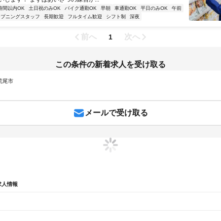
時間以内OK
土日祝のみOK
バイク通勤OK
早朝
車通勤OK
平日のみOK
午前
ープニングスタッフ
長期歓迎
フルタイム歓迎
シフト制
深夜
前へ
次へ
1
この条件の新着求人を受け取る
 荒尾市
メールで受け取る
求人情報