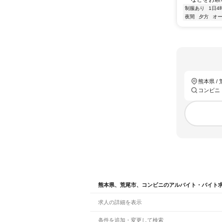
制服あり
1日4
夜間
夕方
オ
熊本県 /
コンビニ
熊本県、荒尾市、コンビニのアルバイト・バイト
求人の詳細を表示
条件を追加・変更して検索