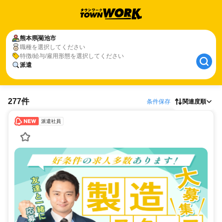
熊本県
菊池市
職種を選択してください
特徴/給与/雇用形態を選択してください
派遣
277件
条件保存
関連度順
派遣社員