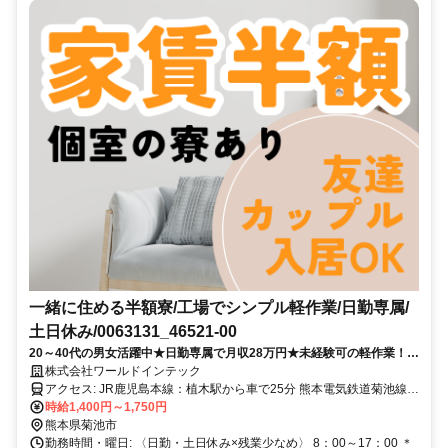
一緒に住める半額寮/工場でシンプル軽作業/日勤専属/
土日休み/0063131_46521-00
20～40代の男女活躍中★日勤専属で月収28万円★未経験可の軽作業！
【履歴書不要・スマホ面接OK】
株式会社ワールドインテック
アクセス: JR鹿児島本線：植木駅から車で25分 熊本電気鉄道菊池線：
御代志駅から車で15分 ＊車・バイク通勤OK ＊無料送迎あり ＊交通
時給1,400円～1,750円
費規定支給 ＼こんなエリアから通勤している先輩も／ 菊池市・山鹿
熊本県菊池市
市・合志市・熊本市北区 玉名市・玉名郡玉東町・玉名郡長洲町 菊池
勤務時間・曜日: 〈日勤・土日休み×残業少なめ〉 8：00～17：00 ＊