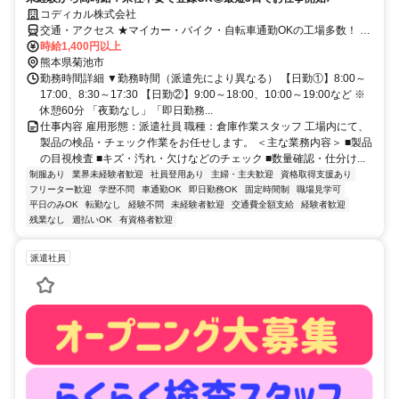
コディカル株式会社
交通・アクセス ★マイカー・バイク・自転車通勤OKの工場多数！ ★
敷地内に駐車場完備でラクラク通勤！
時給1,400円以上
熊本県菊池市
勤務時間詳細 ▼勤務時間（派遣先により異なる） 【日勤①】8:00～
17:00、8:30～17:30 【日勤②】9:00～18:00、10:00～19:00など ※
休憩60分 「夜勤なし」「即日勤務...
仕事内容 雇用形態：派遣社員 職種：倉庫作業スタッフ 工場内にて、
製品の検品・チェック作業をお任せします。 ＜主な業務内容＞ ■製品
の目視検査 ■キズ・汚れ・欠けなどのチェック ■数量確認・仕分け...
制服あり
業界未経験者歓迎
社員登用あり
主婦・主夫歓迎
資格取得支援あり
フリーター歓迎
学歴不問
車通勤OK
即日勤務OK
固定時間制
職場見学可
平日のみOK
転勤なし
経験不問
未経験者歓迎
交通費全額支給
経験者歓迎
残業なし
週払いOK
有資格者歓迎
派遣社員