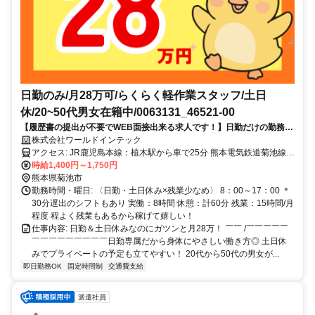
日勤のみ/月28万可/らくらく軽作業スタッフ/土日
休/20~50代男女在籍中/0063131_46521-00
【履歴書の提出が不要でWEB面接出来る求人です！】日勤だけの勤務だ
から働きやすさ抜群！土日休みでオフ充実◎驚きの昼食代が無料のレア
株式会社ワールドインテック
求人◎
アクセス: JR鹿児島本線：植木駅から車で25分 熊本電気鉄道菊池線：
御代志駅から車で15分 ＊車・バイク通勤OK ＊無料送迎あり ＊交通
時給1,400円～1,750円
費規定支給 ＼こんなエリアから通勤している先輩も／ 菊池市・山鹿
熊本県菊池市
市・合志市・熊本市北区 玉名市・玉名郡玉東町・玉名郡長洲町 菊池
勤務時間・曜日: 〈日勤・土日休み×残業少なめ〉 8：00～17：00 ＊
郡大津町・菊池郡菊陽町 お車での通勤がおすすめです◎
30分遅出のシフトもあり 実働：8時間 休憩：計60分 残業：15時間/月
程度 程よく残業もあるから稼げて嬉しい！
仕事内容: 日勤＆土日休みなのにガツンと月28万！ ￣￣ /￣￣￣￣￣
￣￣￣￣￣￣￣￣￣ ​日勤専属だから身体にやさしい働き方◎ 土日休
みでプライベートの予定も立てやすい！ 20代から50代の男女が...
即日勤務OK
固定時間制
交通費支給
派遣社員