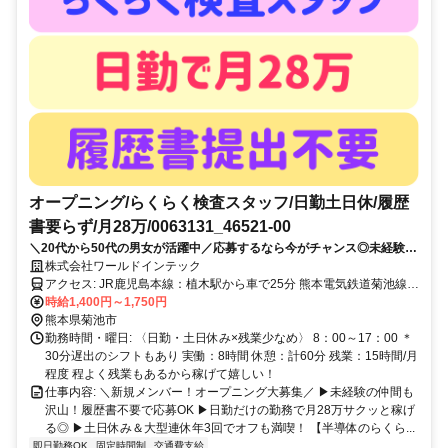
オープニング/らくらく検査スタッフ/日勤土日休/履歴
書要らず/月28万/0063131_46521-00
＼20代から50代の男女が活躍中／応募するなら今がチャンス◎未経験
OK！「履歴書ナシで応募OK！」
株式会社ワールドインテック
アクセス: JR鹿児島本線：植木駅から車で25分 熊本電気鉄道菊池線：
御代志駅から車で15分 ＊車・バイク通勤OK ＊無料送迎あり ＊交通
時給1,400円～1,750円
費規定支給 ＼こんなエリアから通勤している先輩も／ 菊池市・山鹿
熊本県菊池市
市・合志市・熊本市北区 玉名市・玉名郡玉東町・玉名郡長洲町 菊池
勤務時間・曜日: 〈日勤・土日休み×残業少なめ〉 8：00～17：00 ＊
郡大津町・菊池郡菊陽町 お車での通勤がおすすめです◎
30分遅出のシフトもあり 実働：8時間 休憩：計60分 残業：15時間/月
程度 程よく残業もあるから稼げて嬉しい！
仕事内容: ＼新規メンバー！オープニング大募集／ ▶未経験の仲間も
沢山！履歴書不要で応募OK ▶日勤だけの勤務で月28万サクッと稼げ
る◎ ▶土日休み＆大型連休年3回でオフも満喫！ 【半導体のらくら...
即日勤務OK
固定時間制
交通費支給