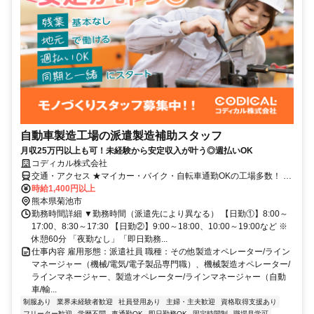
自動車製造工場の派遣製造補助スタッフ
月収25万円以上も可！未経験から安定収入が叶う◎週払いOK
コディカル株式会社
交通・アクセス ★マイカー・バイク・自転車通勤OKの工場多数！ ★
敷地内に駐車場完備でラクラク通勤！
時給1,400円以上
熊本県菊池市
勤務時間詳細 ▼勤務時間（派遣先により異なる） 【日勤①】8:00～
17:00、8:30～17:30 【日勤②】9:00～18:00、10:00～19:00など ※
休憩60分 「夜勤なし」「即日勤務...
仕事内容 雇用形態：派遣社員 職種：その他製造オペレーター/ライン
マネージャー（機械/電気/電子製品専門職）、機械製造オペレーター/
ラインマネージャー、製造オペレーター/ラインマネージャー（自動
車/輸...
制服あり
業界未経験者歓迎
社員登用あり
主婦・主夫歓迎
資格取得支援あり
フリーター歓迎
学歴不問
車通勤OK
即日勤務OK
固定時間制
職場見学可