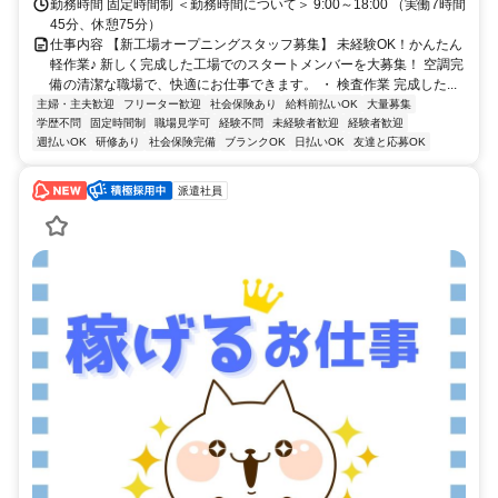
勤務時間 固定時間制 ＜勤務時間について＞ 9:00～18:00 （実働7時間
45分、休憩75分）
仕事内容 【新工場オープニングスタッフ募集】 未経験OK！かんたん
軽作業♪ 新しく完成した工場でのスタートメンバーを大募集！ 空調完
備の清潔な職場で、快適にお仕事できます。 ・ 検査作業 完成した...
主婦・主夫歓迎
フリーター歓迎
社会保険あり
給料前払いOK
大量募集
学歴不問
固定時間制
職場見学可
経験不問
未経験者歓迎
経験者歓迎
週払いOK
研修あり
社会保険完備
ブランクOK
日払いOK
友達と応募OK
派遣社員