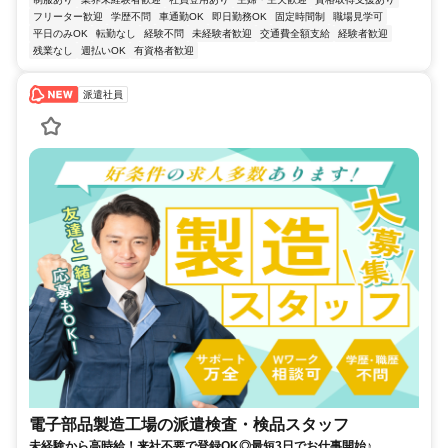
フリーター歓迎
学歴不問
車通勤OK
即日勤務OK
固定時間制
職場見学可
平日のみOK
転勤なし
経験不問
未経験者歓迎
交通費全額支給
経験者歓迎
残業なし
週払いOK
有資格者歓迎
派遣社員
電子部品製造工場の派遣検査・検品スタッフ
未経験から高時給！来社不要で登録OK◎最短3日でお仕事開始♪