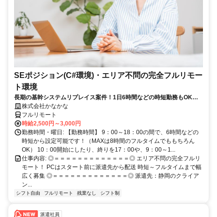
SEポジション(C#環境)・エリア不問の完全フルリモー
ト環境
長期の基幹システムリプレイス案件！1日6時間などの時短勤務もOKで
すし、フルタイムもOK。希望のままにシフト設定！
株式会社かなかな
フルリモート
時給2,500円～3,000円
勤務時間・曜日: 【勤務時間】 9：00～18：00の間で、6時間などの
時短から設定可能です！（MAXは8時間のフルタイムでももちろん
OK） 10：00開始にしたり、終りを17：00や、9：00～1...
仕事内容: ◎＝＝＝＝＝＝＝＝＝＝＝＝＝◎ エリア不問の完全フルリ
モート！ PCはスタート前に派遣先から配送 時短～フルタイムまで幅
広く募集 ◎＝＝＝＝＝＝＝＝＝＝＝＝＝◎ 派遣先：静岡のクライア
ン...
シフト自由
フルリモート
残業なし
シフト制
派遣社員