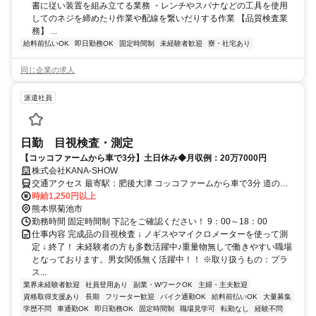
書に従い装置を組み立てる業務 ・レンチやスパナなどの工具を使用
してのネジを締めたり作業や配線を繋いだりする作業 【品質検査業
務】 ...
給料前払いOK
即日勤務OK
固定時間制
未経験者歓迎
寮・社宅あり
同じ企業の求人
派遣社員
日勤 目視検査・測定
【コッコファームから車で3分】土日休み◆月収例：20万7000円
株式会社KANA-SHOW
交通アクセス 最寄駅：肥後大津 コッコファームから車で3分 道の駅
旭志から車で5分 菊池市旭志体育館から車で7分 無料駐車場完備 車・
時給1,250円以上
バイク・自転車通勤OK
熊本県菊池市
勤務時間 固定時間制 下記をご確認ください！ 9：00～18：00
仕事内容 完成品の目視検査 ↓ ノギスやマイクロメーターを使って測
定 ↓ 終了！ 未経験者の方も多数活躍中♪重量物無しで働きやすい職場
となっております。男女関係無く活躍中！！ ※取り扱うもの：プラ
ス...
業界未経験者歓迎
社員登用あり
副業・WワークOK
主婦・主夫歓迎
資格取得支援あり
長期
フリーター歓迎
バイク通勤OK
給料前払いOK
大量募集
学歴不問
車通勤OK
即日勤務OK
固定時間制
職場見学可
転勤なし
経験不問