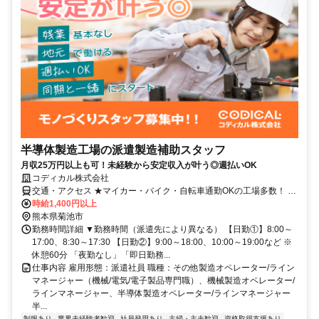
半導体製造工場の派遣製造補助スタッフ
月収25万円以上も可！未経験から安定収入が叶う◎週払いOK
コディカル株式会社
交通・アクセス ★マイカー・バイク・自転車通勤OKの工場多数！ ★
敷地内に駐車場完備でラクラク通勤！
時給1,400円以上
熊本県菊池市
勤務時間詳細 ▼勤務時間（派遣先により異なる） 【日勤①】8:00～
17:00、8:30～17:30 【日勤②】9:00～18:00、10:00～19:00など ※
休憩60分 「夜勤なし」「即日勤務...
仕事内容 雇用形態：派遣社員 職種：その他製造オペレーター/ライン
マネージャー（機械/電気/電子製品専門職）、機械製造オペレーター/
ラインマネージャー、半導体製造オペレーター/ラインマネージャー
半...
制服あり
業界未経験者歓迎
社員登用あり
主婦・主夫歓迎
資格取得支援あり