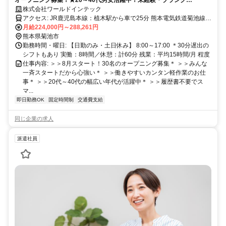
OK◎【履歴書不要・WEB面接OK】
株式会社ワールドインテック
アクセス: JR鹿児島本線：植木駅から車で25分 熊本電気鉄道菊池線：
御代志駅から車で15分 ＊無料送迎あり ＊車・バイク・通勤OK ＊交
月給224,000円～288,261円
通費規定支給 ＼こんなエリアから通勤している先輩も／ 菊池市・山
熊本県菊池市
鹿市・合志市・熊本市北区 玉名市・玉名郡玉東町・玉名郡長洲町 お
勤務時間・曜日: 【日勤のみ・土日休み】 8:00～17:00 ＊30分遅出の
車での通勤がおすすめです◎
シフトもあり 実働：8時間／休憩：計60分 残業：平均15時間/月 程度
仕事内容: ＞＞8月スタート！30名のオープニング募集＊ ＞＞みんな
一斉スタートだから心強い＊ ＞＞働きやすいカンタン軽作業のお仕
事＊ ＞＞20代～40代の幅広い年代が活躍中＊ ＞＞履歴書不要でス
マ...
即日勤務OK
固定時間制
交通費支給
同じ企業の求人
派遣社員