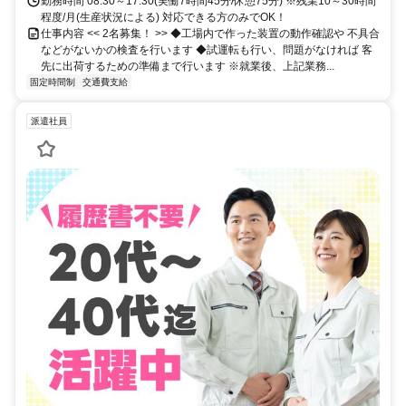
勤務時間 08:30～17:30(実働7時間45分/休憩75分) ※残業10～30時間
程度/月(生産状況による) 対応できる方のみでOK！
仕事内容 << 2名募集！ >> ◆工場内で作った装置の動作確認や 不具合
などがないかの検査を行います ◆試運転も行い、問題がなければ 客
先に出荷するための準備まで行います ※就業後、上記業務...
固定時間制
交通費支給
派遣社員