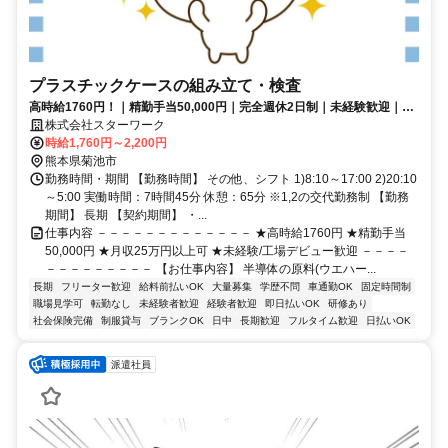
プラスチックケースの組み立て・検査
高時給1760円！｜精勤手当50,000円｜完全週休2日制｜未経験歓迎｜簡
単モクモク軽作業｜空調完備
株式会社スターワーク
時給1,760円～2,200円
熊本県菊池市
勤務時間・期間 【勤務時間】 その他、シフト 1)8:10～17:00 2)20:10
～5:00 実働時間：7時間45分 休憩：65分 ※1,2の交代勤務制 【勤務
期間】 長期 【契約期間】 ・...
仕事内容 －－－－－－－－－－－－－ ★高時給1760円 ★精勤手当
50,000円 ★月収25万円以上可 ★未経験/工場デビュー歓迎 －－－－
－－－－－－－－－ 【お仕事内容】 半導体の原料(ウエハー...
長期
フリーター歓迎
給料前払いOK
大量募集
学歴不問
車通勤OK
固定時間制
職場見学可
転勤なし
未経験者歓迎
経験者歓迎
即日払いOK
研修あり
社会保険完備
制服貸与
ブランクOK
日中
長期歓迎
フルタイム歓迎
日払いOK
派遣社員