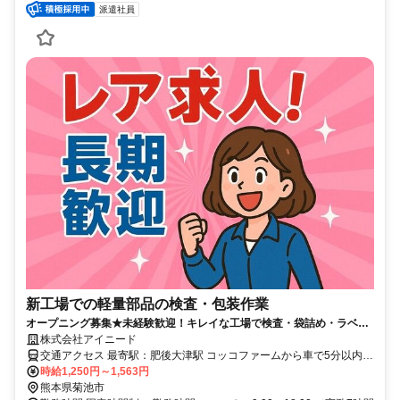
派遣社員
新工場での軽量部品の検査・包装作業
オープニング募集★未経験歓迎！キレイな工場で検査・袋詰め・ラベル
貼り♪空調完備で快適♪日払い・週払いあり
株式会社アイニード
交通アクセス 最寄駅：肥後大津駅 コッコファームから車で5分以内
＊車通勤OK,転勤なし,バイク通勤OK
時給1,250円～1,563円
熊本県菊池市