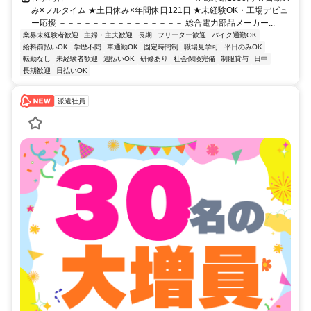
み×フルタイム ★土日休み×年間休日121日 ★未経験OK・工場デビュ
ー応援 －－－－－－－－－－－－－－－ 総合電力部品メーカー...
業界未経験者歓迎
主婦・主夫歓迎
長期
フリーター歓迎
バイク通勤OK
給料前払いOK
学歴不問
車通勤OK
固定時間制
職場見学可
平日のみOK
転勤なし
未経験者歓迎
週払いOK
研修あり
社会保険完備
制服貸与
日中
長期歓迎
日払いOK
派遣社員