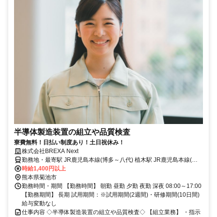
半導体製造装置の組立や品質検査
寮費無料！日払い制度あり！土日祝休み！
株式会社BREXA Next
勤務地・最寄駅 JR鹿児島本線(博多～八代) 植木駅 JR鹿児島本線(博
多～八代)/植木駅,車,30分 ※九州自動車道植木ICから車で20分 ★工場
時給1,400円以上
敷地内に無料の駐車場あり
熊本県菊池市
勤務時間・期間 【勤務時間】 朝勤 昼勤 夕勤 夜勤 深夜 08:00～17:00
【勤務期間】 長期 試用期間：※試用期間(2週間)・研修期間(10日間)
給与変動なし
仕事内容 ◇半導体製造装置の組立や品質検査◇ 【組立業務】 ・指示