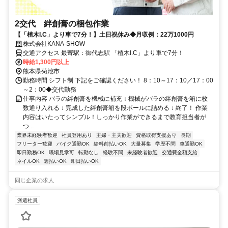
2交代 絆創膏の梱包作業
【「植木I.C」より車で7分！】土日祝休み◆月収例：22万1000円
株式会社KANA-SHOW
交通アクセス 最寄駅：御代志駅 「植木I.C」より車で7分！
時給1,300円以上
熊本県菊池市
勤務時間 シフト制 下記をご確認ください！ 8：10～17：10／17：00
～2：00◆交代勤務
仕事内容 バラの絆創膏を機械に補充 ↓ 機械がバラの絆創膏を箱に枚
数通り入れる ↓ 完成した絆創膏箱を段ボールに詰める ↓ 終了！ 作業
内容はいたってシンプル！しっかり作業ができるまで教育担当者が
つ...
業界未経験者歓迎
社員登用あり
主婦・主夫歓迎
資格取得支援あり
長期
フリーター歓迎
バイク通勤OK
給料前払いOK
大量募集
学歴不問
車通勤OK
即日勤務OK
職場見学可
転勤なし
経験不問
未経験者歓迎
交通費全額支給
ネイルOK
週払いOK
即日払いOK
同じ企業の求人
派遣社員