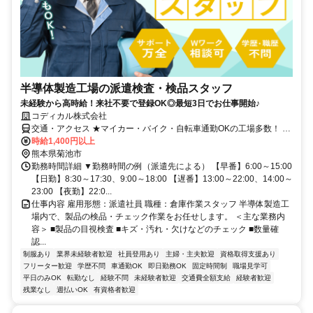
半導体製造工場の派遣検査・検品スタッフ
未経験から高時給！来社不要で登録OK◎最短3日でお仕事開始♪
コディカル株式会社
交通・アクセス ★マイカー・バイク・自転車通勤OKの工場多数！ ★
敷地内に駐車場完備でラクラク通勤！
時給1,400円以上
熊本県菊池市
勤務時間詳細 ▼勤務時間の例（派遣先による） 【早番】6:00～15:00
【日勤】8:30～17:30、9:00～18:00 【遅番】13:00～22:00、14:00～
23:00 【夜勤】22:0...
仕事内容 雇用形態：派遣社員 職種：倉庫作業スタッフ 半導体製造工
場内で、製品の検品・チェック作業をお任せします。 ＜主な業務内
容＞ ■製品の目視検査 ■キズ・汚れ・欠けなどのチェック ■数量確
認...
制服あり
業界未経験者歓迎
社員登用あり
主婦・主夫歓迎
資格取得支援あり
フリーター歓迎
学歴不問
車通勤OK
即日勤務OK
固定時間制
職場見学可
平日のみOK
転勤なし
経験不問
未経験者歓迎
交通費全額支給
経験者歓迎
残業なし
週払いOK
有資格者歓迎