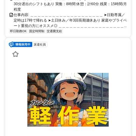
郡大津町・菊池郡菊陽町 お車での通勤がおすすめです◎
30分遅出のシフトもあり 実働：8時間 休憩：計60分 残業：15時間/月
程度
仕事内容: ＿＿＿＿＿＿＿＿＿＿＿＿＿＿＿＿＿＿＿＿ ➤日勤専属／
定時は17時で帰れる ➤土日休み／年3回長期連休あり 家庭やプライベ
ート重視の方にオススメ◎ ＿＿＿＿＿＿＿＿＿＿＿＿＿＿＿＿＿＿...
即日勤務OK
固定時間制
交通費支給
派遣社員