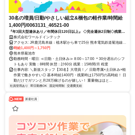
30名の増員/日勤/やさしい組立&梱包の軽作業/時間給
1,400円/0063131_46521-00
『年3回大型連休あり／年間休日120日以上』 ◇完全週休2日制◇残業少
なめ◇エアコン完備◇～40代男女活躍中◎
株式会社ワールドインテック
アクセス: JR鹿児島本線：植木駅から車で25分 熊本電気鉄道菊池線：
御代志駅から車で15分 ＊車・バイク通勤OK ＊無料送迎あり ＊交通
時給1,400円～1,750円
費規定支給 ＼こんなエリアから通勤している先輩も／ 菊池市・山鹿
熊本県菊池市
市・合志市・熊本市北区 玉名市・玉名郡玉東町・玉名郡長洲町 菊池
勤務時間・曜日: ≪日勤・土日休み≫ 8:00～17:00 ＊30分遅出のシフ
郡大津町・菊池郡菊陽町 お車での通勤がおすすめです◎
トもあり 実働：8時間 休憩：計60分 残業：15時間/月 程度
仕事内容: ＼新規スタッフ【30名】大増員！／ 日勤専属×土日休み×軽
作業で働きやすい◎ 基本時給1400円・残業時は1750円の高時給！ 日
勤だけでガツンと月28万稼げるのが嬉しい！ 重量物はほと...
社員登用あり
即日勤務OK
固定時間制
交通費支給
派遣社員