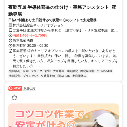
夜勤専属 半導体部品の仕分け・事務アシスタント_夜
勤専属
日払い制度あり土日祝休みで夜勤中心のシフトで安定勤務
株式会社綜合キャリアオプション
交通手段 肥後大津駅から車10分 【最寄り駅】 ・ＪＲ豊肥本線「肥後
大津駅」
時給1,400円～1,750円
熊本県菊池市
勤務時間 20:30～05:30
募集背景 綜合キャリアオプションの求人をご覧いただき、ありがと
うございます！ 業務拡大に伴い、新しい仲間を募集しています。 地
元で長く働きたい方、収入アップを目指したい方、キャリアアップを
目指したい方...
制服あり
長期
フリーター歓迎
大量募集
期間限定
固定時間制
平日のみOK
制服貸与
ブランクOK
交通費支給
日払いOK
土日祝休み
派遣社員