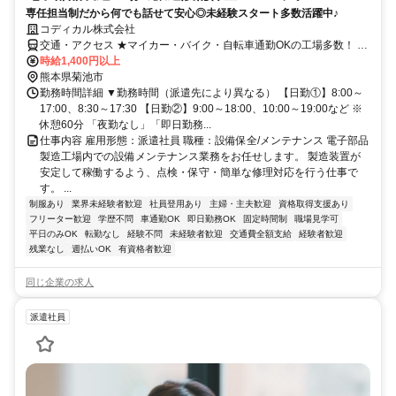
専任担当制だから何でも話せて安心◎未経験スタート多数活躍中♪
コディカル株式会社
交通・アクセス ★マイカー・バイク・自転車通勤OKの工場多数！ ★
敷地内に駐車場完備でラクラク通勤！
時給1,400円以上
熊本県菊池市
勤務時間詳細 ▼勤務時間（派遣先により異なる） 【日勤①】8:00～
17:00、8:30～17:30 【日勤②】9:00～18:00、10:00～19:00など ※
休憩60分 「夜勤なし」「即日勤務...
仕事内容 雇用形態：派遣社員 職種：設備保全/メンテナンス 電子部品
製造工場内での設備メンテナンス業務をお任せします。 製造装置が
安定して稼働するよう、点検・保守・簡単な修理対応を行う仕事で
す。 ...
制服あり
業界未経験者歓迎
社員登用あり
主婦・主夫歓迎
資格取得支援あり
フリーター歓迎
学歴不問
車通勤OK
即日勤務OK
固定時間制
職場見学可
平日のみOK
転勤なし
経験不問
未経験者歓迎
交通費全額支給
経験者歓迎
残業なし
週払いOK
有資格者歓迎
同じ企業の求人
派遣社員