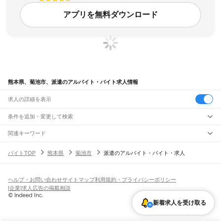
アプリを無料ダウンロード
熊本県、菊池市、派遣のアルバイト・バイト求人情報
求人の詳細を表示
条件を追加・変更して検索
市区町村を追加・変更
関連キーワード
熊本県 菊池郡 派遣
熊本県 熊本市 派遣
熊本県 熊本市派遣
熊本県
駅を追加・変更
バイトTOP
熊本県
菊池市
派遣のアルバイト・バイト・求人
熊本県 菊池郡 ボランティア
熊本県 菊池市 バイト
熊本県
すべて
バイトTOP
派遣
熊本県 派遣
菊池市 派遣
熊本市
すべて
職種を追加・変更
JR鹿児島本線(博多～八代)
中央区
東区
西区
南区
北区
荒尾駅
南荒尾駅
長洲駅
大野下駅
玉名駅
肥後伊倉駅
木葉駅
田原坂駅
植木駅
西里駅
飲食・フードサービス
ヘルプ・お問い合わせ
サイトマップ
利用規約・プライバシーポリシー
八代市
人吉市
荒尾市
水俣市
玉名市
山鹿市
菊池市
宇土市
上天草市
宇城市
阿蘇市
特徴を追加・変更
崇城大学前駅
上熊本駅
熊本駅
西熊本駅
川尻駅
富合駅
宇土駅
松橋駅
小川駅
有佐駅
飲食・フードサービス
すべて
[企業]求人広告の掲載相談
天草市
合志市
植木町
下益城郡
玉名郡
菊池郡
阿蘇郡
上益城郡
八代郡
葦北郡
千丁駅
新八代駅
八代駅
ホールスタッフ
キッチンスタッフ
皿洗い・洗い場
精肉・鮮魚加工
給食調理
人気
球磨郡
天草郡
雇用形態を追加・変更
新着求人を受け取る
パン屋（ベーカリー）
フードカウンター販売員
バー（BAR）・バーテンダー
日払いOK
高校生歓迎
学生歓迎
深夜の仕事
髪型・髪色自由
ひげOK
ネイルOK
阿蘇高原線
飲食店補助（開店・閉店準備）
飲食店（店長・マネージャー）
ピアスOK
アルバイト・パート
履歴書不要
オープニングスタッフ
留学生・外国人活躍中
熊本駅
平成駅
南熊本駅
新水前寺駅
水前寺駅
東海学園前駅
竜田口駅
武蔵塚駅
都道府県を変更
営業・販売