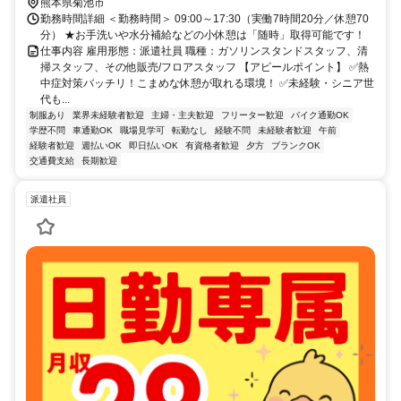
熊本県菊池市
勤務時間詳細 ＜勤務時間＞ 09:00～17:30（実働7時間20分／休憩70
分） ★お手洗いや水分補給などの小休憩は「随時」取得可能です！
仕事内容 雇用形態：派遣社員 職種：ガソリンスタンドスタッフ、清
掃スタッフ、その他販売/フロアスタッフ 【アピールポイント】 ✅熱
中症対策バッチリ！こまめな休憩が取れる環境！ ✅未経験・シニア世
代も...
制服あり
業界未経験者歓迎
主婦・主夫歓迎
フリーター歓迎
バイク通勤OK
学歴不問
車通勤OK
職場見学可
転勤なし
経験不問
未経験者歓迎
午前
経験者歓迎
週払いOK
即日払いOK
有資格者歓迎
夕方
ブランクOK
交通費支給
長期歓迎
派遣社員