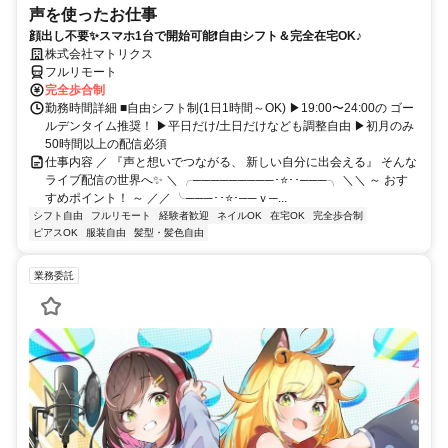
声を使ったお仕事
顔出し不要✨スマホ1台で開始可能❗自由シフト＆完全在宅OK♪
株式会社マトリクス
フルリモート
完全歩合制
勤務時間詳細 ■自由シフト制(1日1時間～OK) ▶19:00〜24:00の ゴー
ルデンタイム推奨！ ▶平日だけ/土日だけなども調整自由 ▶初月のみ
50時間以上の配信必須
仕事内容 ／ 『声と想いでつながる、 新しい自分に出会える』 そんな
ライブ配信の世界へ✨ ＼ ╭─────────･⭐･･───╮ ＼＼ ～ おす
すめポイント！ ～ ／／ ╰───･･⭐･──ｖ─...
シフト自由
フルリモート
経験者歓迎
ネイルOK
在宅OK
完全歩合制
ピアスOK
服装自由
髪型・髪色自由
業務委託