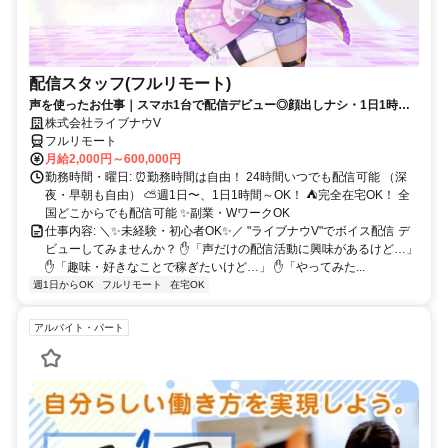
配信スタッフ(フルリモート)
声を使ったお仕事｜スマホ1台で配信デビュー◎顔出しナシ・1日1時間
～OK♪
株式会社ライブナウV
フルリモート
月給2,000円～600,000円
勤務時間・曜日: ⏰勤務時間は自由！ 24時間いつでも配信可能 （深
夜・早朝も自由） ⛅週1日〜、1日1時間～OK！ ⛺完全在宅OK！ 全
国どこからでも配信可能 ✨副業・WワークOK
仕事内容: ＼✨未経験・初心者OK✨／ "ライブナウV"でボイス配信 デ
ビューしてみませんか？ ✋「声だけの配信活動に興味があるけど…」
✋「趣味・好きなことで稼ぎたいけど…」 ✋「やってみた...
週1日からOK
フルリモート
在宅OK
アルバイト・パート