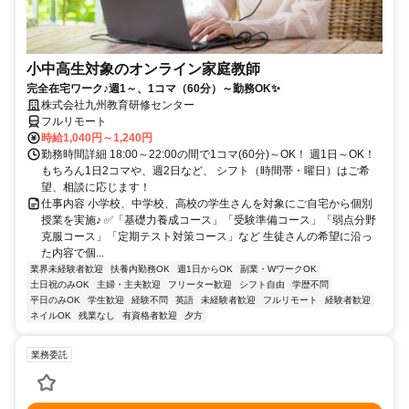
小中高生対象のオンライン家庭教師
完全在宅ワーク♪週1～、1コマ（60分）～勤務OK✨
株式会社九州教育研修センター
フルリモート
時給1,040円～1,240円
勤務時間詳細 18:00～22:00の間で1コマ(60分)～OK！ 週1日～OK！
もちろん1日2コマや、週2日など、 シフト（時間帯・曜日）はご希
望、相談に応じます！
仕事内容 小学校、中学校、高校の学生さんを対象にご自宅から個別
授業を実施♪ ✅「基礎力養成コース」「受験準備コース」「弱点分野
克服コース」「定期テスト対策コース」など 生徒さんの希望に沿っ
た内容で個...
業界未経験者歓迎
扶養内勤務OK
週1日からOK
副業・WワークOK
土日祝のみOK
主婦・主夫歓迎
フリーター歓迎
シフト自由
学歴不問
平日のみOK
学生歓迎
経験不問
英語
未経験者歓迎
フルリモート
経験者歓迎
ネイルOK
残業なし
有資格者歓迎
夕方
業務委託