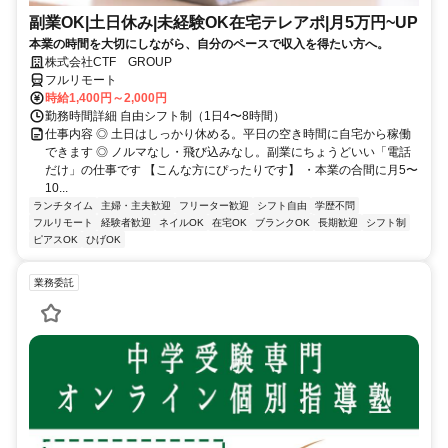
副業OK|土日休み|未経験OK在宅テレアポ|月5万円~UP
本業の時間を大切にしながら、自分のペースで収入を得たい方へ。
株式会社CTF GROUP
フルリモート
時給1,400円～2,000円
勤務時間詳細 自由シフト制（1日4〜8時間）
仕事内容 ◎ 土日はしっかり休める。平日の空き時間に自宅から稼働
できます ◎ ノルマなし・飛び込みなし。副業にちょうどいい「電話
だけ」の仕事です 【こんな方にぴったりです】 ・本業の合間に月5〜
10...
ランチタイム
主婦・主夫歓迎
フリーター歓迎
シフト自由
学歴不問
フルリモート
経験者歓迎
ネイルOK
在宅OK
ブランクOK
長期歓迎
シフト制
ピアスOK
ひげOK
業務委託