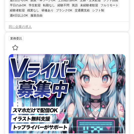
週1日からOK
副業・WワークOK
土日祝のみOK
主婦・主夫歓迎
シフト自由
平日のみOK
学生歓迎
転勤なし
経験不問
英語
未経験者歓迎
フルリモート
経験者歓迎
残業なし
研修あり
ブランクOK
交通費支給
シフト制
週4日以上OK
服装自由
同じ企業の求人
業務委託