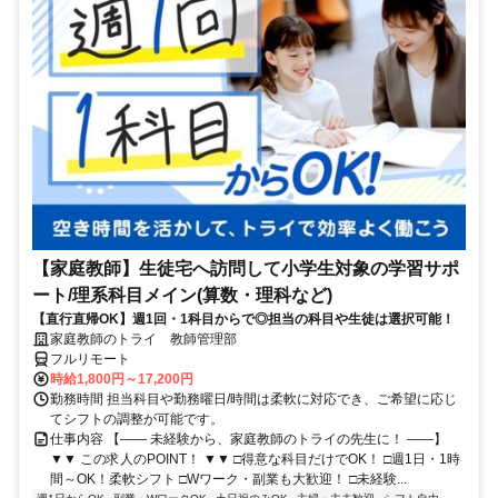
【家庭教師】生徒宅へ訪問して小学生対象の学習サポ
ート/理系科目メイン(算数・理科など)
【直行直帰OK】週1回・1科目からで◎担当の科目や生徒は選択可能！
家庭教師のトライ 教師管理部
フルリモート
時給1,800円～17,200円
勤務時間 担当科目や勤務曜日/時間は柔軟に対応でき、ご希望に応じ
てシフトの調整が可能です。
仕事内容 【―― 未経験から、家庭教師のトライの先生に！ ――】
▼▼ この求人のPOINT！ ▼▼ □得意な科目だけでOK！ □週1日・1時
間～OK！柔軟シフト □Wワーク・副業も大歓迎！ □未経験...