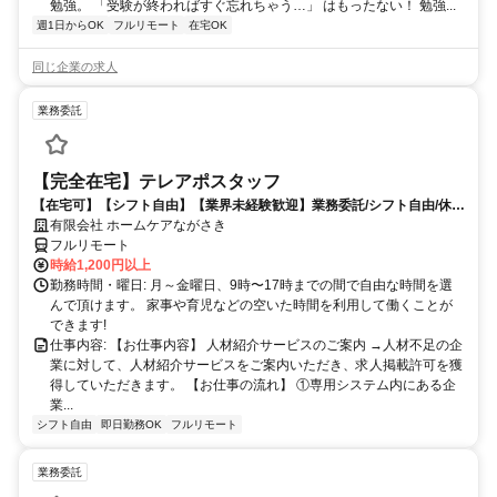
勉強。 「受験が終わればすぐ忘れちゃう…」 はもったない！ 勉強...
週1日からOK
フルリモート
在宅OK
同じ企業の求人
業務委託
【完全在宅】テレアポスタッフ
【在宅可】【シフト自由】【業界未経験歓迎】業務委託/シフト自由/休日
自由/勤務時間自由
有限会社 ホームケアながさき
フルリモート
時給1,200円以上
勤務時間・曜日: 月～金曜日、9時〜17時までの間で自由な時間を選
んで頂けます。 家事や育児などの空いた時間を利用して働くことが
できます!
仕事内容: 【お仕事内容】 人材紹介サービスのご案内 →人材不足の企
業に対して、人材紹介サービスをご案内いただき、求人掲載許可を獲
得していただきます。 【お仕事の流れ】 ①専用システム内にある企
業...
シフト自由
即日勤務OK
フルリモート
業務委託