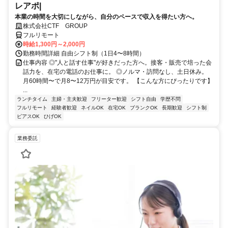
レアポ|
本業の時間を大切にしながら、自分のペースで収入を得たい方へ。
株式会社CTF GROUP
フルリモート
時給1,300円～2,000円
勤務時間詳細 自由シフト制（1日4〜8時間）
仕事内容 ◎"人と話す仕事"が好きだった方へ。接客・販売で培った会
話力を、在宅の電話のお仕事に。 ◎ノルマ・訪問なし、土日休み。
月60時間〜で月8〜12万円が目安です。 【こんな方にぴったりです】
...
ランチタイム
主婦・主夫歓迎
フリーター歓迎
シフト自由
学歴不問
フルリモート
経験者歓迎
ネイルOK
在宅OK
ブランクOK
長期歓迎
シフト制
ピアスOK
ひげOK
業務委託