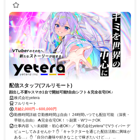
配信スタッフ(フルリモート)
顔出し不要✨スマホ1台で開始可能❗自由シフト＆完全在宅OK♪
株式会社yetera
フルリモート
月給2,000円～600,000円
勤務時間詳細 ⏰勤務時間は自由！ 24時間いつでも配信可能 （深夜・
早朝も自由） ⛺完全在宅OK！ ✨副業・WワークOK
仕事内容 ＼✨未経験・初心者OK✨／ "株式会社yetera"でVライバー デ
ビューしてみませんか？ ✋「キャラクターを通じた配信活動に興味が
ある…」 ✋「自分の趣味や好きなことで稼ぎたいけど…」 ...