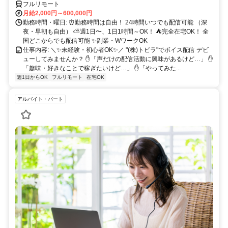
フルリモート
月給2,000円～600,000円
勤務時間・曜日: ⏰勤務時間は自由！ 24時間いつでも配信可能 （深
夜・早朝も自由） ⛅週1日〜、1日1時間～OK！ ⛺完全在宅OK！ 全
国どこからでも配信可能 ✨副業・WワークOK
仕事内容: ＼✨未経験・初心者OK✨／ "(株)トビラ"でボイス配信 デビ
ューしてみませんか？ ✋「声だけの配信活動に興味があるけど…」 ✋
「趣味・好きなことで稼ぎたいけど…」 ✋「やってみた...
週1日からOK
フルリモート
在宅OK
アルバイト・パート