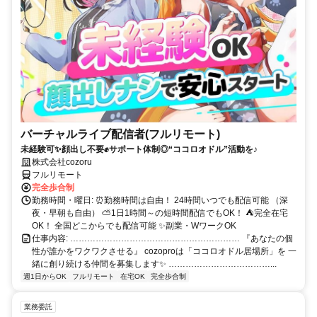
バーチャルライブ配信者(フルリモート)
未経験可✨顔出し不要✊サポート体制◎“ココロオドル”活動を♪
株式会社cozoru
フルリモート
完全歩合制
勤務時間・曜日: ⏰勤務時間は自由！ 24時間いつでも配信可能 （深
夜・早朝も自由） ⛅1日1時間～の短時間配信でもOK！ ⛺完全在宅
OK！ 全国どこからでも配信可能 ✨副業・WワークOK
仕事内容: …………………………………………………… 『あなたの個
性が誰かをワクワクさせる』 cozoproは「ココロオドル居場所」を 一
緒に創り続ける仲間を募集します✨ ………………………………...
週1日からOK
フルリモート
在宅OK
完全歩合制
業務委託