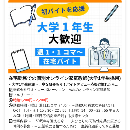
在宅勤務での個別オンライン家庭教師(大学1年生採用)
＜大学1年生歓迎＞丁寧な研修あり！バイトデビュー応援◎慣れたらお
家でラクラクのリモートバイト☆
株式会社ワオ・コーポレーション Axisのオンライン家庭教師
フルリモート
時給1,200円～2,200円
勤務時間・曜日: 週1日1コマ（40分）～勤務OK 得意な科目だけも
OK！ 【月～金】15：30～22：55 【土曜】14：00～22：55 平日の
みOK！時間・曜日応相談 ※所属する指導センタ...
仕事内容: ～・50周年を迎える今、一人ひとりの 可能性を共に広げる
仲間を募集・～ 志望校に合格するために 一生懸命頑張ってきた受験