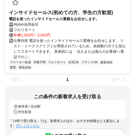
インサイドセールス(初めての方、学生の方歓迎)
電話を使ったインサイドセールス業務をお任せします。
Alplan合同会社
フルリモート
年俸1,500円～3,500円
仕事内容 電話を使ったインサイドセールス業務をお任せします。 リ
スト・トークスクリプトが用意されているため、未経験の方でも安心
してスタートできます。 具体的には ・法人または個人のお客様へ電
話でのご...
フリーター歓迎
学歴不問
フルリモート
在宅OK
ブランクOK
服装自由
髪型・髪色自由
前へ
次へ
1
この条件の新着求人を受け取る
熊本県 / 住吉駅
学生歓迎
「LINEで受け取る」では、新着求人のほか、おすすめ情報なども配信しま
す。
詳しくはこちら