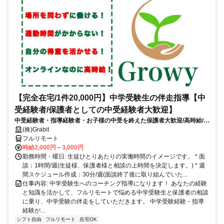
【完全在宅/1件20,000円】中学受験生の伴走指導【中
受経験者/保護者としての中受経験者大歓迎】
中受経験者・指導経験者・お子様の中受を終えた保護者大歓迎/高時給/週
1〜OK！/面接〜研修までオンライン完結
(株)Grabit
フルリモート
時給2,000円～3,000円
勤務時間・曜日: 生徒ひとりあたりの実働時間のイメージです。 * 面
談：1時間/週(生徒様、保護者様と相談の上時間を決定します。) * 週
間スケジュール作成：30分/週(面談終了後に取り組んでいた...
仕事内容: 中学受験生へのコーチング指導になります！ あなたの経験
と知識を活かして、フルリモートで悩める中学受験生と保護者の相談
に乗り、中学受験の伴走をしていただきます。 中学受験経験・指導
経験が...
シフト自由
フルリモート
在宅OK