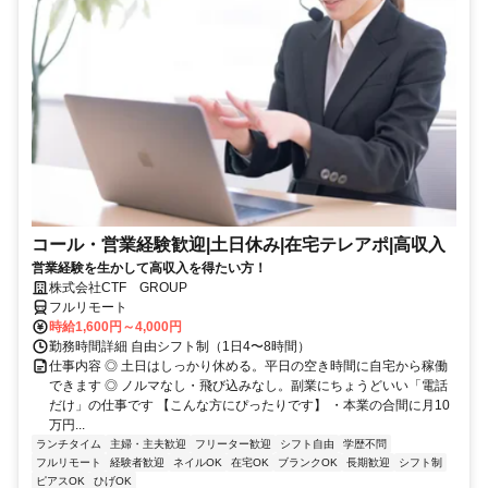
コール・営業経験歓迎|土日休み|在宅テレアポ|高収入
営業経験を生かして高収入を得たい方！
株式会社CTF GROUP
フルリモート
時給1,600円～4,000円
勤務時間詳細 自由シフト制（1日4〜8時間）
仕事内容 ◎ 土日はしっかり休める。平日の空き時間に自宅から稼働
できます ◎ ノルマなし・飛び込みなし。副業にちょうどいい「電話
だけ」の仕事です 【こんな方にぴったりです】 ・本業の合間に月10
万円...
ランチタイム
主婦・主夫歓迎
フリーター歓迎
シフト自由
学歴不問
フルリモート
経験者歓迎
ネイルOK
在宅OK
ブランクOK
長期歓迎
シフト制
ピアスOK
ひげOK