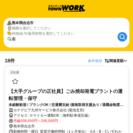
熊本県
合志市
職種を選択してください
特徴/給与/雇用形態を選択してください
志
18件
条件保存
関連度順
正社員
【大手グループの正社員】ごみ焼却発電プラントの運
転管理・保守
未経験歓迎 / ブランクOK / 交通費支給 /資格取得支援あり / 退職金制度あ
り / 地域に貢献できるお仕事 /車通勤OK・無料駐車場あり / UIJターン歓
カナデビア九州サービス株式会社 (菊池支所)
迎 / 注目のお仕事
アクセス: ※マイカー通勤OK（無料駐車場完備）
月給208,000円～246,500円
熊本県合志市
勤務時間・曜日: 変形労働時間制（1ヶ月単位） ※A・B・Cいずれか