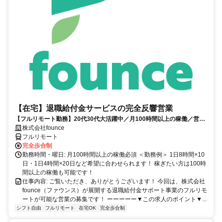
【在宅】退職給付金サービスの完全反響営業
【フルリモート勤務】20代30代大活躍中／月100時間以上の稼働／営業
経験1年あればOK／アポ取りなし提案のみ／研修制度充実
株式会社founce
フルリモート
完全歩合制
勤務時間・曜日: 月100時間以上の稼働必須 ＜勤務例＞ 1日8時間×10
日・1日4時間×20日など希望に合わせられます！ 稼ぎたい方は100時
間以上の稼働も可能です！
仕事内容: ご覧いただき、ありがとうございます！ 今回は、株式会社
founce（ファウンス）が展開する退職給付金サポート事業のフルリモ
ートが可能な営業の募集です！ ーーーーー▼この求人のポイント▼...
シフト自由
フルリモート
在宅OK
完全歩合制