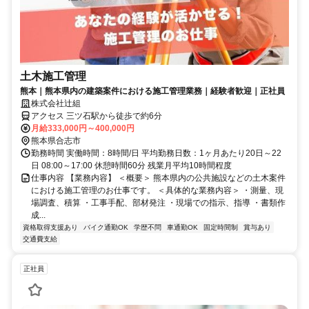
土木施工管理
熊本｜熊本県内の建築案件における施工管理業務｜経験者歓迎｜正社員
株式会社辻組
アクセス 三ツ石駅から徒歩で約6分
月給333,000円～400,000円
熊本県合志市
勤務時間 実働時間：8時間/日 平均勤務日数：1ヶ月あたり20日～22
日 08:00～17:00 休憩時間60分 残業月平均10時間程度
仕事内容 【業務内容】 ＜概要＞ 熊本県内の公共施設などの土木案件
における施工管理のお仕事です。 ＜具体的な業務内容＞ ・測量、現
場調査、積算 ・工事手配、部材発注 ・現場での指示、指導 ・書類作
成...
資格取得支援あり
バイク通勤OK
学歴不問
車通勤OK
固定時間制
賞与あり
交通費支給
正社員