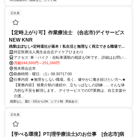
正社員
【定時上がり可】作業療法士 (合志市)デイサービス
NEW KNR
残業ほぼなし×定時退社が基本！私生活と無理なく両立できる職場で
す！
特定医療法人萬生会合志デイケアひまわり
アクセス: 車・バイク・自転車通勤の相談もOKです。詳細はお問い合
わせください。
月給244,500円～251,300円
熊本県合志市
勤務時間・曜日: （1）08:30?17:00
仕事内容: ★無理をしない職場。長く、健やかに働き続けたい方へ★
【業務内容】 移乗介助の連続や、立ちっぱなしの訓練……そんな体
力的な不安を解消します。 デイサービスでのOT業務は、自立支援や
介護...
残業なし
週2・3日からOK
シフト制
昇給あり
正社員
【学べる環境】PT(理学療法士)のお仕事 [合志市]病