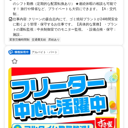
のシフト勤務（定期的な配置転換あり） ★連続休暇の相談も可能で
す！ 旅行や帰省など、プライベートも大切にできます。 【A：交代
制...
仕事内容: クリーンの森合志内にて、ゴミ焼却プラントが24時間安全
に動くよう管理・保守するお仕事です。 【具体的な業務】 ・プラン
トの運転監視：中央制御室でのモニター監視。 ・設備点検・保守：
施設...
変形労働時間制
交通費支給
昇給あり
アルバイト・パート