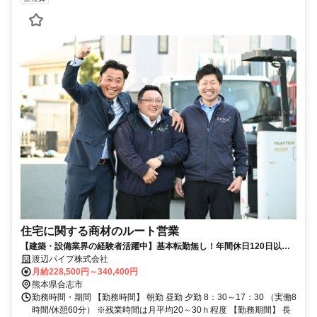
住宅に関する商材のルート営業
【建築・設備業界の経験者活躍中】基本転勤無し！年間休日120日以上
＆土日祝休み/家族手当・退職金制度あり
渡辺パイプ株式会社
月給228,500円～340,400円
熊本県合志市
勤務時間・期間 【勤務時間】 朝勤 昼勤 夕勤 8：30～17：30 （実働8
時間/休憩60分） ※残業時間は月平均20～30ｈ程度 【勤務期間】 長