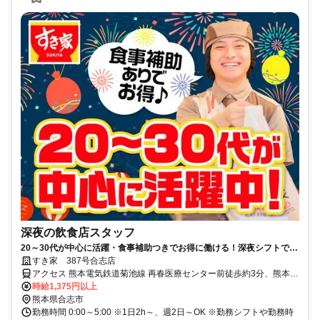
深夜の飲食店スタッフ
20～30代が中心に活躍・食事補助つきでお得に働ける！深夜シフトで稼
ぎませんか◎
すき家 387号合志店
アクセス 熊本電気鉄道菊池線 再春医療センター前徒歩約3分、熊本電
気鉄道菊池線 御代志徒歩約3分、熊本電気鉄道菊池線 熊本高専前徒歩
時給1,375円以上
約8分 再春荘前駅・後代志駅各徒歩3分
熊本県合志市
勤務時間 0:00～5:00 ※1日2h～、週2日～OK ※勤務シフトや勤務時