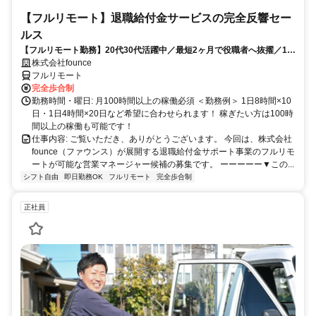
【フルリモート】退職給付金サービスの完全反響セー
ルス
【フルリモート勤務】20代30代活躍中／最短2ヶ月で役職者へ抜擢／1年
目の最高月収100万円／営業経験1年あればOK／月100h以上の稼働
株式会社founce
フルリモート
完全歩合制
勤務時間・曜日: 月100時間以上の稼働必須 ＜勤務例＞ 1日8時間×10
日・1日4時間×20日など希望に合わせられます！ 稼ぎたい方は100時
間以上の稼働も可能です！
仕事内容: ご覧いただき、ありがとうございます。 今回は、株式会社
founce（ファウンス）が展開する退職給付金サポート事業のフルリモ
ートが可能な営業マネージャー候補の募集です。 ーーーーー▼この...
シフト自由
即日勤務OK
フルリモート
完全歩合制
正社員