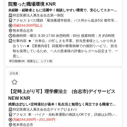
院整った職場環境 KNR
未経験・経験者ともに活躍中！相談しやすい環境で、安心してスタート
できます！
特定医療法人萬生会合志第一病院
アクセス: [バス]電鉄「菊池養護学校前」バス停から徒歩5分 都市等
「田井島」バス停から徒歩5分 車通勤可 [駐車場]有り [料金]4,000
月給244,500円以上
円-2,500円-1,300円-月 ※駐車場により料金が異なる
熊本県合志市
勤務時間・曜日: 8:30-17:00 休憩時間：60分 残業時間：月 約5時間
仕事内容: ★「分単位」の忙しさを卒業。担当患者様としっかり向き
合うリハ★ 【業務内容】 回復期や療養病棟での個別リハビリ。 担当
制を採用しているため、一人の患者様の評価からゴール設定まで、一
貫し...
即日勤務OK
残業なし
シフト制
正社員
【定時上がり可】理学療法士 (合志市)デイサービス
NEW KNR
残業ほぼなし×定時退社が基本！私生活と無理なく両立できる職場で
す！
特定医療法人萬生会合志デイケアひまわり
アクセス: 車・バイク・自転車通勤の相談もOKです。詳細はお問い合
わせください。
月給244,500円～251,300円
熊本県合志市