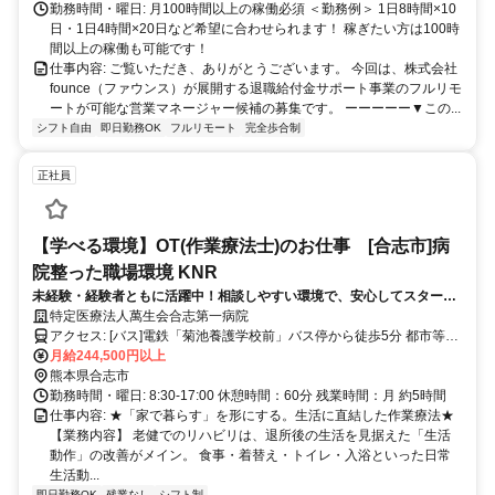
勤務時間・曜日: 月100時間以上の稼働必須 ＜勤務例＞ 1日8時間×10
日・1日4時間×20日など希望に合わせられます！ 稼ぎたい方は100時
間以上の稼働も可能です！
仕事内容: ご覧いただき、ありがとうございます。 今回は、株式会社
founce（ファウンス）が展開する退職給付金サポート事業のフルリモ
ートが可能な営業マネージャー候補の募集です。 ーーーーー▼この...
シフト自由
即日勤務OK
フルリモート
完全歩合制
正社員
【学べる環境】OT(作業療法士)のお仕事 [合志市]病
院整った職場環境 KNR
未経験・経験者ともに活躍中！相談しやすい環境で、安心してスタート
できます！
特定医療法人萬生会合志第一病院
アクセス: [バス]電鉄「菊池養護学校前」バス停から徒歩5分 都市等
「田井島」バス停から徒歩5分 車通勤可 [駐車場]有り [料金]4,000
月給244,500円以上
円-2,500円-1,300円-月 ※駐車場により料金が異なる
熊本県合志市
勤務時間・曜日: 8:30-17:00 休憩時間：60分 残業時間：月 約5時間
仕事内容: ★「家で暮らす」を形にする。生活に直結した作業療法★
【業務内容】 老健でのリハビリは、退所後の生活を見据えた「生活
動作」の改善がメイン。 食事・着替え・トイレ・入浴といった日常
生活動...
即日勤務OK
残業なし
シフト制