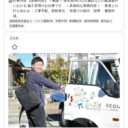
仕事内容 【業務内容】 ＜概要＞ 熊本県内の公共施設などの建築案件
における 施工管理のお仕事です。 ＜具体的な業務内容＞ ・業者との
打ち合わせ ・工事手配、部材発注 ・現場での指示、指導 ・書類作
成...
資格取得支援あり
バイク通勤OK
学歴不問
車通勤OK
固定時間制
賞与あり
交通費支給
正社員