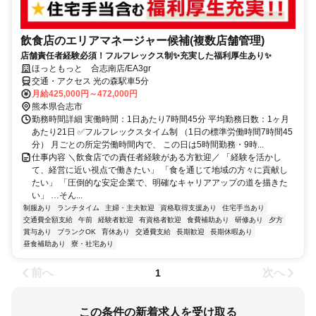
飲食店のエリアマネージャー候補(複数店舗管理)
店舗責任者経験必須！フルフレックス制✨充実した福利厚生あり✨
ほっともっと 合志南店/EA3gr
交通・アクセス 光の森駅車5分
月給425,000円～472,000円
熊本県合志市
勤務時間詳細 実働時間：1日あたり7時間45分 平均勤務日数：1ヶ月
あたり21日 ✅フルフレックスタイム制 （1日の標準労働時間7時間45
分） 月ごとの所定労働時間内で、 この日は5時間勤務・9時...
仕事内容 ＼飲食店での責任者経験がある方歓迎／ 「経験を活かし
て、経営に近い視点で働きたい」 「食を通じて地域の方々に貢献し
たい」 「圧倒的な安定企業で、明確なキャリアアップの道を描きた
い」 …そん...
制服あり
ランチタイム
主婦・主夫歓迎
資格取得支援あり
住宅手当あり
交通費全額支給
午前
経験者歓迎
有資格者歓迎
食費補助あり
研修あり
夕方
賞与あり
ブランクOK
育休あり
交通費支給
長期歓迎
長期休暇あり
昼食補助あり
寮・社宅あり
前へ
次へ
1
この条件の新着求人を受け取る