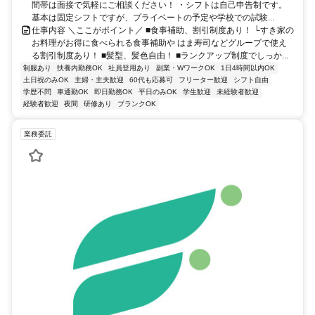
間帯は面接で気軽にご相談ください！ ・シフトは自己申告制です。
基本は固定シフトですが、プライベートの予定や学校での試験...
仕事内容 ＼ここがポイント／ ■食事補助、割引制度あり！ └すき家の
お料理がお得に食べられる食事補助や はま寿司などグループで使え
る割引制度あり！ ■髪型、髪色自由！ ■ランクアップ制度でしっか...
制服あり
扶養内勤務OK
社員登用あり
副業・WワークOK
1日4時間以内OK
土日祝のみOK
主婦・主夫歓迎
60代も応募可
フリーター歓迎
シフト自由
学歴不問
車通勤OK
即日勤務OK
平日のみOK
学生歓迎
未経験者歓迎
経験者歓迎
夜間
研修あり
ブランクOK
業務委託