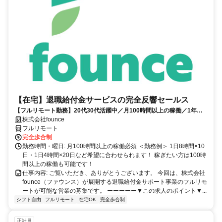
【在宅】退職給付金サービスの完全反響セールス
【フルリモート勤務】20代30代活躍中／月100時間以上の稼働／1年目
の最高月収100万円／営業経験1年あればOK／アポ取りなし提案のみ／
株式会社founce
研修制度充実
フルリモート
完全歩合制
勤務時間・曜日: 月100時間以上の稼働必須 ＜勤務例＞ 1日8時間×10
日・1日4時間×20日など希望に合わせられます！ 稼ぎたい方は100時
間以上の稼働も可能です！
仕事内容: ご覧いただき、ありがとうございます。 今回は、株式会社
founce（ファウンス）が展開する退職給付金サポート事業のフルリモ
ートが可能な営業の募集です。 ーーーーー▼この求人のポイント▼...
シフト自由
フルリモート
在宅OK
完全歩合制
正社員