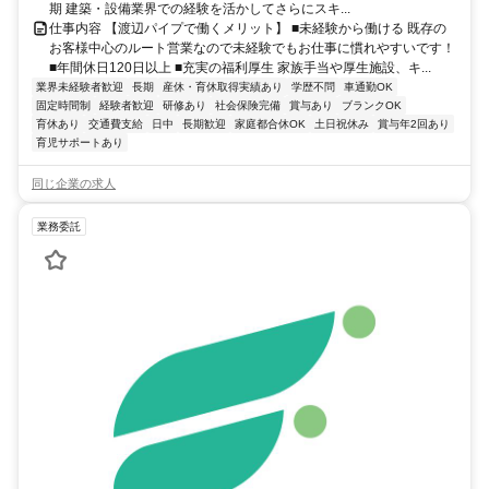
期 建築・設備業界での経験を活かしてさらにスキ...
仕事内容 【渡辺パイプで働くメリット】 ■未経験から働ける 既存の
お客様中心のルート営業なので未経験でもお仕事に慣れやすいです！
■年間休日120日以上 ■充実の福利厚生 家族手当や厚生施設、キ...
業界未経験者歓迎
長期
産休・育休取得実績あり
学歴不問
車通勤OK
固定時間制
経験者歓迎
研修あり
社会保険完備
賞与あり
ブランクOK
育休あり
交通費支給
日中
長期歓迎
家庭都合休OK
土日祝休み
賞与年2回あり
育児サポートあり
同じ企業の求人
業務委託