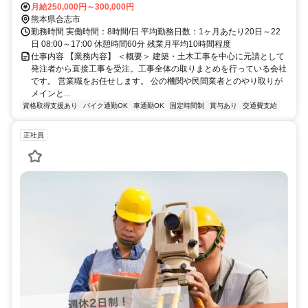
月給250,000円～300,000円
熊本県合志市
勤務時間 実働時間：8時間/日 平均勤務日数：1ヶ月あたり20日～22
日 08:00～17:00 休憩時間60分 残業月平均10時間程度
仕事内容 【業務内容】 ＜概要＞ 建築・土木工事を中心に元請として
発注者から直接工事を受注。工事全体の取りまとめを行っている会社
です。 営業職をお任せします。 公の機関や民間業者とのやり取りが
メインと...
資格取得支援あり
バイク通勤OK
車通勤OK
固定時間制
賞与あり
交通費支給
正社員