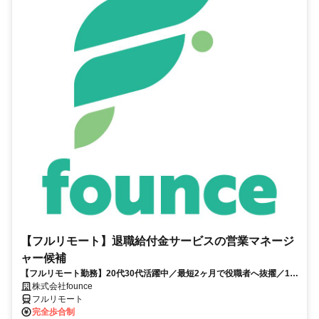
【フルリモート】退職給付金サービスの営業マネージ
ャー候補
【フルリモート勤務】20代30代活躍中／最短2ヶ月で役職者へ抜擢／1年
目の最高月収100万円／営業経験1年あればOK／月100h以上の稼働
株式会社founce
フルリモート
完全歩合制