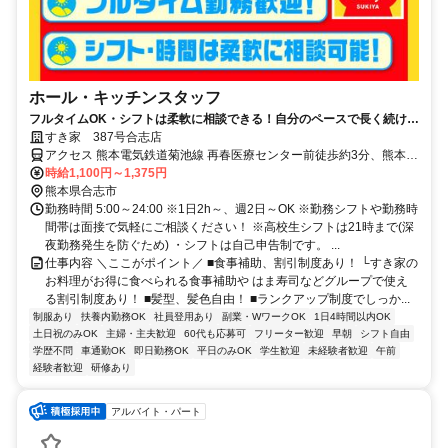
ホール・キッチンスタッフ
フルタイムOK・シフトは柔軟に相談できる！自分のペースで長く続けら
れる職場です◎
すき家 387号合志店
アクセス 熊本電気鉄道菊池線 再春医療センター前徒歩約3分、熊本電
気鉄道菊池線 御代志徒歩約3分、熊本電気鉄道菊池線 熊本高専前徒歩
時給1,100円～1,375円
約8分 再春荘前駅・後代志駅各徒歩3分
熊本県合志市
勤務時間 5:00～24:00 ※1日2h～、週2日～OK ※勤務シフトや勤務時
間帯は面接で気軽にご相談ください！ ※高校生シフトは21時まで(深
夜勤務発生を防ぐため) ・シフトは自己申告制です。 ...
仕事内容 ＼ここがポイント／ ■食事補助、割引制度あり！ └すき家の
お料理がお得に食べられる食事補助や はま寿司などグループで使え
る割引制度あり！ ■髪型、髪色自由！ ■ランクアップ制度でしっか...
制服あり
扶養内勤務OK
社員登用あり
副業・WワークOK
1日4時間以内OK
土日祝のみOK
主婦・主夫歓迎
60代も応募可
フリーター歓迎
早朝
シフト自由
学歴不問
車通勤OK
即日勤務OK
平日のみOK
学生歓迎
未経験者歓迎
午前
経験者歓迎
研修あり
アルバイト・パート