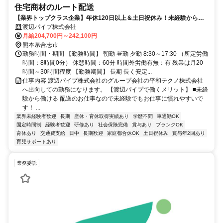
住宅商材のルート配送
【業界トップクラス企業】年休120日以上＆土日祝休み！未経験から大
手企業でキャリアアップを目指せる！
渡辺パイプ株式会社
月給204,700円～242,100円
熊本県合志市
勤務時間・期間 【勤務時間】 朝勤 昼勤 夕勤 8:30～17:30 （所定労働
時間：8時間0分） 休憩時間：60分 時間外労働有無：有 残業は月20
時間～30時間程度 【勤務期間】 長期 長く安定...
仕事内容 渡辺パイプ株式会社のグループ会社の平和テクノ株式会社
へ出向しての勤務になります。 【渡辺パイプで働くメリット】 ■未経
験から働ける 配送のお仕事なので未経験でもお仕事に慣れやすいで
す！ ...
業界未経験者歓迎
長期
産休・育休取得実績あり
学歴不問
車通勤OK
固定時間制
経験者歓迎
研修あり
社会保険完備
賞与あり
ブランクOK
育休あり
交通費支給
日中
長期歓迎
家庭都合休OK
土日祝休み
賞与年2回あり
育児サポートあり
業務委託