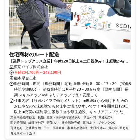
住宅商材のルート配送
【業界トップクラス企業】年休120日以上＆土日祝休み！未経験から大
手企業でキャリアアップを目指せる！
渡辺パイプ株式会社
月給204,700円～242,100円
熊本県合志市
勤務時間・期間 【勤務時間】 朝勤 昼勤 夕勤 8：30～17：30 （実働8
時間/休憩60分） ※残業時間は月平均20～30ｈ程度 【勤務期間】 長
期 スキルアップやキャリアアップで長く安定して...
仕事内容 【渡辺パイプで働くメリット】 ■未経験から働ける 配送の
お仕事なので未経験でもお仕事に慣れやすいです！ ■年間休日120日
以上 ■充実の福利厚生 家族手当や厚生施設、キャリアアップのた...
業界未経験者歓迎
長期
産休・育休取得実績あり
学歴不問
車通勤OK
固定時間制
経験者歓迎
研修あり
社会保険完備
賞与あり
ブランクOK
育休あり
交通費支給
日中
長期歓迎
家庭都合休OK
土日祝休み
賞与年2回あり
育児サポートあり