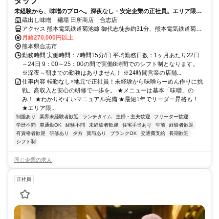
タッフ
未経験から、味噌のプロへ。深夜なし・安定企業の正社員。エリア限定
社員だから転勤ほぼなし◎地元で働きたい方にピッタリ！
蔵出し味噌 麺場 田所商店 合志店
アクセス 熊本電気鉄道菊池線 御代志徒歩約31分、熊本電気鉄道菊池
線 再春医療センター前徒歩約34分、熊本電気鉄道菊池線 熊本高専前
月給270,000円以上
徒歩約39分 御代志駅よりバス12分
熊本県合志市
勤務時間 実働時間：7時間15分/日 平均勤務日数：1ヶ月あたり22日
～24日 9：00～25：00の間で実働8時間でのシフト制となります。
※深夜～朝までの勤務はありません！ ※24時間営業の店舗...
仕事内容 転勤なし×地元で正社員！未経験から味噌らーめん作りに挑
戦。高収入と安心の研修で一歩を。 ★メニューは基本「味噌」の
み！ ★わかりやすいマニュアル完備 ★最短1年でリーダー昇格も！
★エリア限...
制服あり
業界未経験者歓迎
ランチタイム
主婦・主夫歓迎
フリーター歓迎
学歴不問
車通勤OK
経験不問
未経験者歓迎
住宅手当あり
午前
経験者歓迎
有資格者歓迎
研修あり
夕方
賞与あり
ブランクOK
交通費支給
長期歓迎
シフト制
同じ企業の求人
正社員