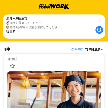
熊本県
合志市
職種を選択してください
特徴/給与/雇用形態を選択してください
田所
4件
条件保存
関連度順
正社員