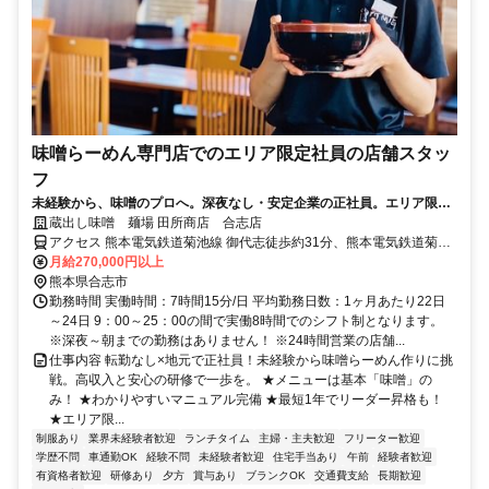
味噌らーめん専門店でのエリア限定社員の店舗スタッ
フ
未経験から、味噌のプロへ。深夜なし・安定企業の正社員。エリア限定
社員だから転勤ほぼなし◎地元で働きたい方にピッタリ！
蔵出し味噌 麺場 田所商店 合志店
アクセス 熊本電気鉄道菊池線 御代志徒歩約31分、熊本電気鉄道菊池
線 再春医療センター前徒歩約34分、熊本電気鉄道菊池線 熊本高専前
月給270,000円以上
徒歩約39分 御代志駅よりバス12分
熊本県合志市
勤務時間 実働時間：7時間15分/日 平均勤務日数：1ヶ月あたり22日
～24日 9：00～25：00の間で実働8時間でのシフト制となります。
※深夜～朝までの勤務はありません！ ※24時間営業の店舗...
仕事内容 転勤なし×地元で正社員！未経験から味噌らーめん作りに挑
戦。高収入と安心の研修で一歩を。 ★メニューは基本「味噌」の
み！ ★わかりやすいマニュアル完備 ★最短1年でリーダー昇格も！
★エリア限...
制服あり
業界未経験者歓迎
ランチタイム
主婦・主夫歓迎
フリーター歓迎
学歴不問
車通勤OK
経験不問
未経験者歓迎
住宅手当あり
午前
経験者歓迎
有資格者歓迎
研修あり
夕方
賞与あり
ブランクOK
交通費支給
長期歓迎