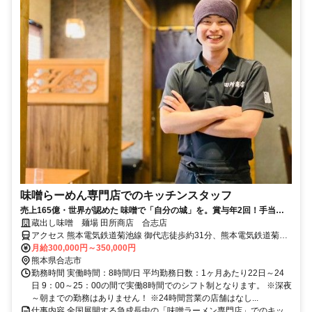
味噌らーめん専門店でのキッチンスタッフ
売上165億・世界が認めた 味噌で「自分の城」を。賞与年2回！手当も
充実！深夜・早朝勤務なしの充実サポート！
蔵出し味噌 麺場 田所商店 合志店
アクセス 熊本電気鉄道菊池線 御代志徒歩約31分、熊本電気鉄道菊池
線 再春医療センター前徒歩約34分、熊本電気鉄道菊池線 熊本高専前
月給300,000円～350,000円
徒歩約39分 御代志駅よりバス12分
熊本県合志市
勤務時間 実働時間：8時間/日 平均勤務日数：1ヶ月あたり22日～24
日 9：00～25：00の間で実働8時間でのシフト制となります。 ※深夜
～朝までの勤務はありません！ ※24時間営業の店舗はなし...
仕事内容 全国展開する急成長中の「味噌ラーメン専門店」でのキッ