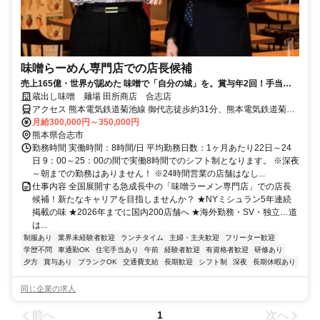
味噌らーめん専門店での店長候補
売上165億・世界が認めた 味噌で「自分の城」を。賞与年2回！手当も
充実！深夜・早朝勤務なしの充実サポート！
蔵出し味噌 麺場 田所商店 合志店
アクセス 熊本電気鉄道菊池線 御代志徒歩約31分、熊本電気鉄道菊池
線 再春医療センター前徒歩約34分、熊本電気鉄道菊池線 熊本高専前
月給300,000円～350,000円
徒歩約39分 御代志駅よりバス12分
熊本県合志市
勤務時間 実働時間：8時間/日 平均勤務日数：1ヶ月あたり22日～24
日 9：00～25：00の間で実働8時間でのシフト制となります。 ※深夜
～朝までの勤務はありません！ ※24時間営業の店舗はなし...
仕事内容 全国展開する急成長中の「味噌ラーメン専門店」での店長
候補！新たなキャリアを目指しませんか？ ★NYミシュラン5年連続
掲載の味 ★2026年までに国内200店舗へ ★海外勤務・SV・独立…道
は...
制服あり
業界未経験者歓迎
ランチタイム
主婦・主夫歓迎
フリーター歓迎
学歴不問
車通勤OK
住宅手当あり
午前
経験者歓迎
有資格者歓迎
研修あり
夕方
賞与あり
ブランクOK
交通費支給
長期歓迎
シフト制
深夜
長期休暇あり
同じ企業の求人
前へ
次へ
1