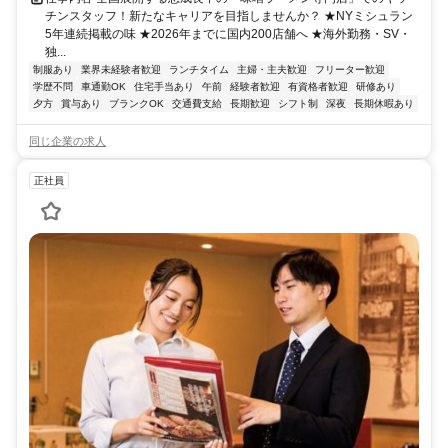
チンスタッフ！新たなキャリアを目指しませんか？ ★NYミシュラン
5年連続掲載の味 ★2026年までに国内200店舗へ ★海外勤務・SV・
独...
制服あり
業界未経験者歓迎
ランチタイム
主婦・主夫歓迎
フリーター歓迎
学歴不問
車通勤OK
住宅手当あり
午前
経験者歓迎
有資格者歓迎
研修あり
夕方
賞与あり
ブランクOK
交通費支給
長期歓迎
シフト制
深夜
長期休暇あり
同じ企業の求人
正社員