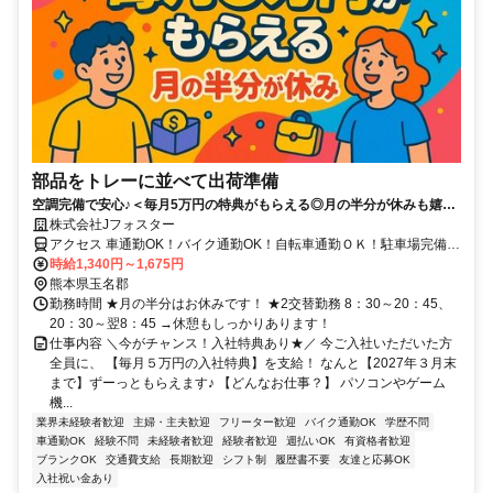
部品をトレーに並べて出荷準備
空調完備で安心♪＜毎月5万円の特典がもらえる◎月の半分が休みも嬉し
い♪＞人柄重視の採用！モクモク作業＆シンプル作業！
株式会社Jフォスター
アクセス 車通勤OK！バイク通勤OK！自転車通勤ＯＫ！駐車場完備＆
通勤手当有（規定）で安心！
時給1,340円～1,675円
熊本県玉名郡
勤務時間 ★月の半分はお休みです！ ★2交替勤務 8：30～20：45、
20：30～翌8：45 →休憩もしっかりあります！
仕事内容 ＼今がチャンス！入社特典あり★／ 今ご入社いただいた方
全員に、 【毎月５万円の入社特典】を支給！ なんと【2027年３月末
まで】ずーっともらえます♪ 【どんなお仕事？】 パソコンやゲーム
機...
業界未経験者歓迎
主婦・主夫歓迎
フリーター歓迎
バイク通勤OK
学歴不問
車通勤OK
経験不問
未経験者歓迎
経験者歓迎
週払いOK
有資格者歓迎
ブランクOK
交通費支給
長期歓迎
シフト制
履歴書不要
友達と応募OK
入社祝い金あり