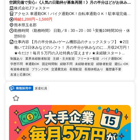
空調完備で安心♪《人気の日勤枠が募集再開！》月の半分ほどがお休みで
も月24万円ほどの収入をゲット！空調完備のキレイな工場で快適♪
株式会社Jフォスター
アクセス 車通勤OK！バイク通勤OK！自転車通勤ＯＫ！駐車場完備＆
通勤手当有（規定）で安心！
時給1,200円～1,500円
熊本県玉名郡
勤務時間 《勤務時間》 日勤／8：30～20：00 └実働10時間30分・休
憩60分
仕事内容 【月の半分休み♪ゲーム機部品のチェックスタッフ】 ★2日
働いて2日休みなどのシフト！ 月の半分が休みなのに…月収24万円！
★今だけ！毎月５万円の入社特典が貰えます♪ ★未経験スタート...
制服あり
業界未経験者歓迎
主婦・主夫歓迎
フリーター歓迎
バイク通勤OK
学歴不問
車通勤OK
固定時間制
経験不問
未経験者歓迎
経験者歓迎
週払いOK
有資格者歓迎
ブランクOK
交通費支給
長期歓迎
長期休暇あり
履歴書不要
友達と応募OK
派遣社員