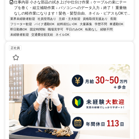
仕事内容 小さな部品の拭き上げや仕分け作業 ↓ ケーブルの束にテー
プを巻く・組立補助作業 ↓ パソコンへのデータ入力 ↓ 終了！ 重量物
なしの軽作業になります！髪色・髪型自由、ネイル・ピアスもOKで...
業界未経験者歓迎
社員登用あり
主婦・主夫歓迎
資格取得支援あり
長期
フリーター歓迎
バイク通勤OK
給料前払いOK
大量募集
学歴不問
車通勤OK
即日勤務OK
固定時間制
職場見学可
平日のみOK
転勤なし
経験不問
未経験者歓迎
交通費全額支給
ネイルOK
正社員