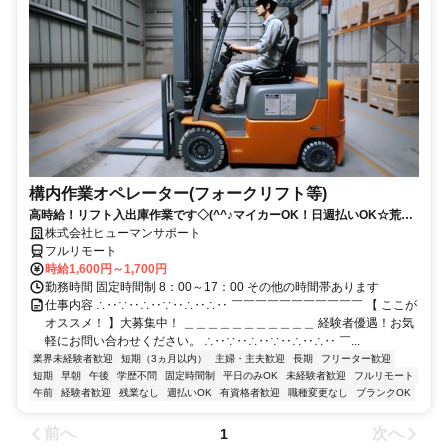
構内作業オペレーター(フォークリフト等)
高時給！リフト入出庫作業です◇(^^♪マイカーOK！日週払いOK☆荒本
駅★【シゴト№0619】
株式会社ヒューマンサポート
フルリモート
時給1,600円～1,700円
勤務時間 固定時間制 8：00～17：00 その他の時間帯あります
仕事内容 ∴‥∵‥∴‥∵‥∴‥∴‥ ￣￣￣￣￣￣￣￣￣￣￣ 【 ここが
オススメ！ 】大募集中！ ＿＿＿＿＿＿＿＿＿＿＿ 経験者優遇！お気
軽にお問い合わせください。 ∴‥∵‥∴‥∵‥∴‥∴‥ ￣...
業界未経験者歓迎
短期（3ヵ月以内）
主婦・主夫歓迎
長期
フリーター歓迎
短期
早朝
午後
学歴不問
固定時間制
平日のみOK
未経験者歓迎
フルリモート
午前
経験者歓迎
残業なし
週払いOK
有資格者歓迎
職種変更なし
ブランクOK
前へ
次へ
1