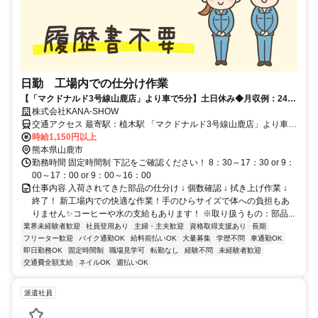
日勤 工場内での仕分け作業
【「マクドナルド3号線山鹿店」より車で5分】土日休み◆月収例：24万
9000円
株式会社KANA-SHOW
交通アクセス 最寄駅：植木駅 「マクドナルド3号線山鹿店」より車で
5分
時給1,150円以上
熊本県山鹿市
勤務時間 固定時間制 下記をご確認ください！ 8：30～17：30 or 9：
00～17：00 or 9：00～16：00
仕事内容 入荷されてきた部品の仕分け ↓ 個数確認 ↓ 拭き上げ作業 ↓
終了！ 新工場内での快適な作業！手のひらサイズで体への負担もあ
りません✨コーヒーや水の支給もあります！ ※取り扱うもの：部品...
業界未経験者歓迎
社員登用あり
主婦・主夫歓迎
資格取得支援あり
長期
フリーター歓迎
バイク通勤OK
給料前払いOK
大量募集
学歴不問
車通勤OK
即日勤務OK
固定時間制
職場見学可
転勤なし
経験不問
未経験者歓迎
交通費全額支給
ネイルOK
週払いOK
派遣社員