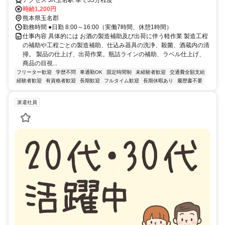
アクセス JR玉名駅 車で35分程度
時給1,200円
熊本県玉名郡
勤務時間 ●日勤 8:00～16:00（実働7時間、休憩1時間）
仕事内容 具体的には お酒の製造補助及び出荷に伴う軽作業 製造工程
の補助や工程ごとの製造補助、仕込み器具の洗浄、殺菌、酒蔵内の清
掃。 製品の仕上げ、出荷作業。瓶詰ラインの補助、ラベル仕上げ、
商品の目視...
フリーター歓迎
学歴不問
車通勤OK
固定時間制
未経験者歓迎
交通費全額支給
経験者歓迎
有資格者歓迎
長期歓迎
フルタイム歓迎
長期休暇あり
履歴書不要
派遣社員