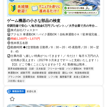
ゲーム機器の小さな部品の検査
空調完備で安心♪＼毎月祝金5万円プレゼント♪／大手企業で月の半分が
休みでも、月収23万円！定着率抜群♪20～50代前半が活躍中★
株式会社Jフォスター
アクセス 車通勤OK！バイク通勤OK！自転車通勤ＯＫ！駐車場完備＆
通勤手当有（規定）で安心！
時給1,340円～1,675円
熊本県玉名郡
勤務時間 ◆2交替勤務 日勤帯／8：30～20：45 夜勤帯／20：30～翌
8：45
仕事内容 ＼嬉しい特典がついてきます！／ 今だけ！ 毎月５万円の入
社特典が貰えます♪ （2027年３月末まですーっと支給いたします！）
【Q1: どこで働くことになりますか？】 A1: 勤務地は熊本...
業界未経験者歓迎
主婦・主夫歓迎
フリーター歓迎
バイク通勤OK
学歴不問
車通勤OK
経験不問
未経験者歓迎
経験者歓迎
週払いOK
有資格者歓迎
ブランクOK
交通費支給
長期歓迎
シフト制
履歴書不要
友達と応募OK
入社祝い金あり
派遣社員