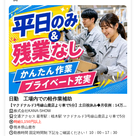
日勤 工場内での軽作業補助
【マクドナルド3号線山鹿店より車で5分】土日祝休み◆月収例：14万
6000円
株式会社KANA-SHOW
交通アクセス 最寄駅：植木駅 マクドナルド3号線山鹿店より車で5分
時給1,150円以上
熊本県山鹿市
勤務時間 固定時間制 下記をご確認ください！ 10：00～17：30