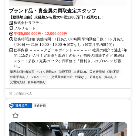
ブランド品・貴金属の買取査定スタッフ
【勤務地自由】未経験から最大年収1200万円！残業なし！
株式会社ラフテル
フルリモート
年俸5,000,000円～12,000,000円
勤務時間詳細 実働時間：1日あたり8時間 平均勤務日数：1ヶ月あた
り20日 〜 21日 10:00～19:00 ★残業なし（残業月平均0時間）
仕事内容 ＝＝＝＝アピールポイント＝＝＝＝ ✅ 社員の紹介で過去2年
間に15名が入社！定着率と風通しの良さが自慢の職場です ✅ 未経験
スタート多数！充実の1〜2ヶ月研修で「目利き」のプロへ ✅ 頑張
り...
業界未経験者歓迎
バイク通勤OK
学歴不問
車通勤OK
固定時間制
経験不問
住宅手当あり
フルリモート
交通費全額支給
残業なし
研修あり
賞与あり
交通費支給
食事補助あり
同じ企業の求人
派遣社員