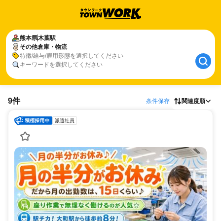
熊本県
木葉駅
その他倉庫・物流
特徴/給与/雇用形態を選択してください
キーワードを選択してください
9件
条件保存
関連度順
派遣社員