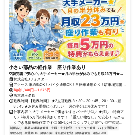
小さい部品の軽作業 座り作業あり
空調完備で安心♪＼大手メーカー★月の半分が休みでも月収23万円★座
り作業も有り★毎月5万円の特典がもらえます♪／
株式会社Jフォスター
アクセス 車通勤OK！バイク通勤OK！自転車通勤ＯＫ！駐車場完備＆
通勤手当有（規定）！
時給1,340円～1,675円
熊本県玉名郡
勤務時間 【勤務時間】 ★2交替勤務 8：30～20：45、20：30～翌
8：45 ★お休み重視にうれしい！ 月の半分はお休みです！
仕事内容 ＼大手メーカーで働きやすさバッチリ◎／ ★嬉しい特典ア
リ♪ └毎月5万円の特典あります！ 「重たい物なし」で安心！ モクモ
クできる簡単軽作業です◎ 50代女性スタッフも活躍中♪ ◎空調完...
制服あり
業界未経験者歓迎
主婦・主夫歓迎
フリーター歓迎
バイク通勤OK
学歴不問
車通勤OK
経験不問
未経験者歓迎
経験者歓迎
週払いOK