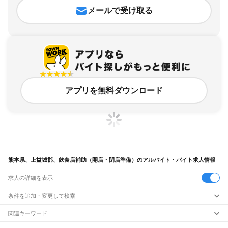
メールで受け取る
アプリを無料ダウンロード
熊本県、上益城郡、飲食店補助（開店・閉店準備）のアルバイト・バイト求人情報
求人の詳細を表示
条件を追加・変更して検索
市区町村を追加・変更
関連キーワード
熊本県 上益城郡 飲食・フードサービス 益城町
熊本県