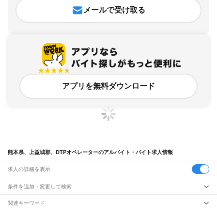
メールで受け取る
アプリを無料ダウンロード
熊本県、上益城郡、DTPオペレーターのアルバイト・バイト求人情報
求人の詳細を表示
条件を追加・変更して検索
市区町村を追加・変更
関連キーワード
熊本県 上益城郡 事務パート 益城町
熊本県