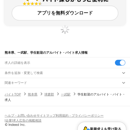
アプリを無料ダウンロード
熊本県、一武駅、学生歓迎のアルバイト・バイト求人情報
求人の詳細を表示
条件を追加・変更して検索
市区町村を追加・変更
関連キーワード
完全在宅ワーク 全国
シール貼り 在宅
現在地周辺
ガチャガチャ
犬カフェ
熊本県
駅を追加・変更
バイトTOP
熊本県
球磨郡
一武駅
学生歓迎のアルバイト・バイト・
熊本県
すべて
求人
熊本市
すべて
職種を追加・変更
JR鹿児島本線(博多～八代)
中央区
東区
西区
南区
北区
荒尾駅
南荒尾駅
長洲駅
大野下駅
玉名駅
肥後伊倉駅
木葉駅
田原坂駅
植木駅
西里駅
飲食・フードサービス
八代市
人吉市
荒尾市
水俣市
玉名市
山鹿市
菊池市
宇土市
上天草市
宇城市
阿蘇市
特徴を追加・変更
崇城大学前駅
上熊本駅
熊本駅
西熊本駅
川尻駅
富合駅
宇土駅
松橋駅
小川駅
有佐駅
飲食・フードサービス
すべて
ヘルプ・お問い合わせ
サイトマップ
利用規約・プライバシーポリシー
天草市
合志市
植木町
下益城郡
玉名郡
菊池郡
阿蘇郡
上益城郡
八代郡
葦北郡
千丁駅
新八代駅
八代駅
ホールスタッフ
キッチンスタッフ
皿洗い・洗い場
精肉・鮮魚加工
給食調理
人気
[企業]求人広告の掲載相談
球磨郡
天草郡
雇用形態を追加・変更
パン屋（ベーカリー）
フードカウンター販売員
バー（BAR）・バーテンダー
日払いOK
高校生歓迎
学生歓迎
深夜の仕事
髪型・髪色自由
ひげOK
ネイルOK
阿蘇高原線
飲食店補助（開店・閉店準備）
飲食店（店長・マネージャー）
新着求人を受け取る
ピアスOK
アルバイト・パート
履歴書不要
オープニングスタッフ
留学生・外国人活躍中