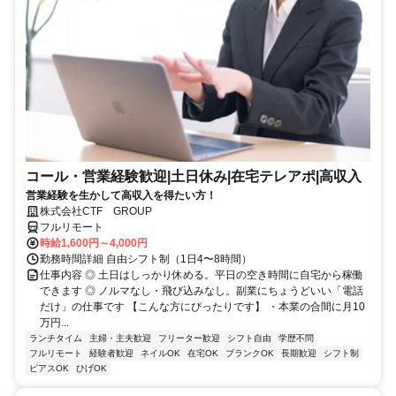
コール・営業経験歓迎|土日休み|在宅テレアポ|高収入
営業経験を生かして高収入を得たい方！
株式会社CTF GROUP
フルリモート
時給1,600円～4,000円
勤務時間詳細 自由シフト制（1日4〜8時間）
仕事内容 ◎ 土日はしっかり休める。平日の空き時間に自宅から稼働
できます ◎ ノルマなし・飛び込みなし。副業にちょうどいい「電話
だけ」の仕事です 【こんな方にぴったりです】 ・本業の合間に月10
万円...
ランチタイム
主婦・主夫歓迎
フリーター歓迎
シフト自由
学歴不問
フルリモート
経験者歓迎
ネイルOK
在宅OK
ブランクOK
長期歓迎
シフト制
ピアスOK
ひげOK