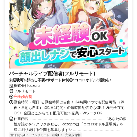
バーチャルライブ配信者(フルリモート)
未経験可✨顔出し不要✊サポート体制◎“ココロオドル”活動を♪
株式会社cozoru
フルリモート
完全歩合制
勤務時間・曜日: ⏰勤務時間は自由！ 24時間いつでも配信可能 （深
夜・早朝も自由） ⛅1日1時間～の短時間配信でもOK！ ⛺完全在宅
OK！ 全国どこからでも配信可能 ✨副業・WワークOK
仕事内容: …………………………………………………… 『あなたの個
性が誰かをワクワクさせる』 cozoproは「ココロオドル居場所」を 一
緒に創り続ける仲間を募集します✨ ………………………………...
週1日からOK
フルリモート
在宅OK
完全歩合制