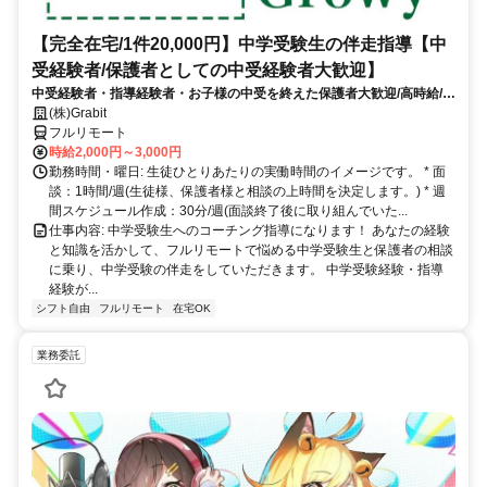
【完全在宅/1件20,000円】中学受験生の伴走指導【中
受経験者/保護者としての中受経験者大歓迎】
中受経験者・指導経験者・お子様の中受を終えた保護者大歓迎/高時給/週
1〜OK！/面接〜研修までオンライン完結
(株)Grabit
フルリモート
時給2,000円～3,000円
勤務時間・曜日: 生徒ひとりあたりの実働時間のイメージです。 * 面
談：1時間/週(生徒様、保護者様と相談の上時間を決定します。) * 週
間スケジュール作成：30分/週(面談終了後に取り組んでいた...
仕事内容: 中学受験生へのコーチング指導になります！ あなたの経験
と知識を活かして、フルリモートで悩める中学受験生と保護者の相談
に乗り、中学受験の伴走をしていただきます。 中学受験経験・指導
経験が...
シフト自由
フルリモート
在宅OK
業務委託