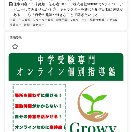
仕事内容 ＼✨未経験・初心者OK✨／ "株式会社yetera"でVライバー デ
ビューしてみませんか？ ✋「キャラクターを通じた配信活動に興味が
ある…」 ✋「自分の趣味や好きなことで稼ぎたいけど…」 ...
主婦・主夫歓迎
フリーター歓迎
学歴不問
フルリモート
経験者歓迎
在宅OK
服装自由
髪型・髪色自由
業務委託