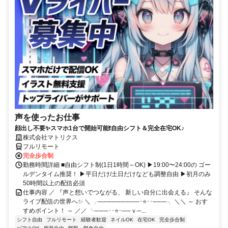
声を使ったお仕事
顔出し不要✨スマホ1台で開始可能❗自由シフト＆完全在宅OK♪
株式会社マトリクス
フルリモート
完全歩合制
勤務時間詳細 ■自由シフト制(1日1時間～OK) ▶19:00〜24:00の ゴー
ルデンタイム推奨！ ▶平日だけ/土日だけなども調整自由 ▶初月のみ
50時間以上の配信必須
仕事内容 ／ 『声と想いでつながる、 新しい自分に出会える』 そんな
ライブ配信の世界へ✨ ＼ ╭─────────･⭐･･───╮ ＼＼ ～ おす
すめポイント！ ～ ／／ ╰───･･⭐･──ｖ─...
シフト自由
フルリモート
経験者歓迎
ネイルOK
在宅OK
完全歩合制