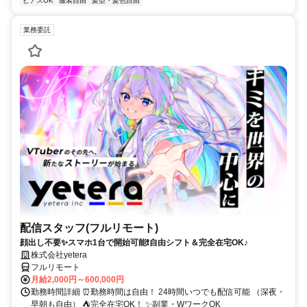
ピアスOK
服装自由
髪型・髪色自由
業務委託
配信スタッフ(フルリモート)
顔出し不要✨スマホ1台で開始可能❗自由シフト＆完全在宅OK♪
株式会社yetera
フルリモート
月給2,000円～600,000円
勤務時間詳細 ⏰勤務時間は自由！ 24時間いつでも配信可能 （深夜・
早朝も自由） ⛺完全在宅OK！ ✨副業・WワークOK