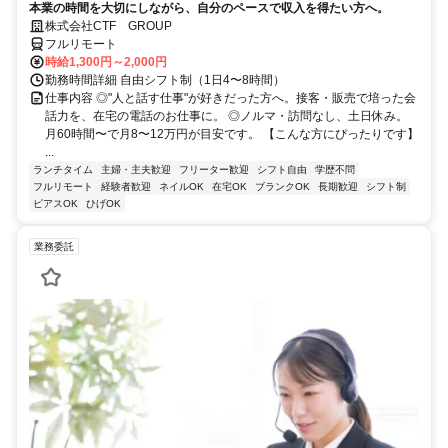
本業の時間を大切にしながら、自分のペースで収入を得たい方へ。
株式会社CTF GROUP
フルリモート
時給1,300円～2,000円
勤務時間詳細 自由シフト制（1日4〜8時間）
仕事内容 ◎"人と話す仕事"が好きだった方へ。接客・販売で培った会
話力を、在宅の電話のお仕事に。 ◎ノルマ・訪問なし、土日休み。
月60時間〜で月8〜12万円が目安です。 【こんな方にぴったりです】
...
ランチタイム
主婦・主夫歓迎
フリーター歓迎
シフト自由
学歴不問
フルリモート
経験者歓迎
ネイルOK
在宅OK
ブランクOK
長期歓迎
シフト制
ピアスOK
ひげOK
業務委託