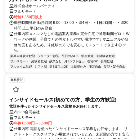
株式会社ホームパーティ
フルリモート
時給1,350円以上
勤務時間詳細 勤務時間 9:00～18:00 ・週4日～ ・1日5時間～ ・週20
時間以上 平日のみ勤務
仕事内容 ⭐ノルマなしの電話案内業務⭐ 完全在宅で通勤時間ゼロ！ W
ワークや副業、子育てとの両立もしやすい環境です♪ マニュアルや研
修制度もあるため、未経験の方でも安心してスタートできます◎ ✅
完...
業界未経験者歓迎
フリーター歓迎
平日のみOK
学生歓迎
未経験者歓迎
フルリモート
経験者歓迎
残業なし
月1シフト提出
在宅OK
長期歓迎
フルタイム歓迎
シフト制
週4日以上OK
土日祝休み
服装自由
髪型・髪色自由
業務委託
インサイドセールス(初めての方、学生の方歓迎)
電話を使ったインサイドセールス業務をお任せします。
Alplan合同会社
フルリモート
年俸1,500円～3,500円
仕事内容 電話を使ったインサイドセールス業務をお任せします。 リ
スト・トークスクリプトが用意されているため、未経験の方でも安心