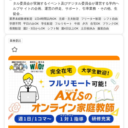
タル委員会が実施するイベント及びデジタル委員会が運営する学内ヘ
ルプサ イトの企画、運営の伴走、サポート、引率業務 ・その他、生
徒会...
業界未経験者歓迎
1日4時間以内OK
主婦・主夫歓迎
フリーター歓迎
シフト自由
学歴不問
平日のみOK
学生歓迎
フルリモート
午前
夕方
在宅OK
ブランクOK
長期歓迎
週2・3日からOK
シフト制
週4日以上OK
土日祝休み
服装自由
業務委託