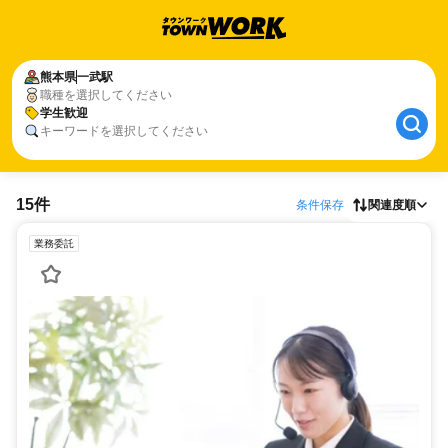
熊本県
一武駅
職種を選択してください
学生歓迎
キーワードを選択してください
15件
条件保存
関連度順
業務委託