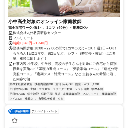
小中高生対象のオンライン家庭教師
完全在宅ワーク♪週1～、1コマ（60分）～勤務OK✨
株式会社九州教育研修センター
フルリモート
時給1,040円～1,240円
勤務時間詳細 18:00～22:00の間で1コマ(60分)～OK！ 週1日～OK！
もちろん1日2コマや、週2日など、 シフト（時間帯・曜日）はご希
望、相談に応じます！
仕事内容 小学校、中学校、高校の学生さんを対象にご自宅から個別
授業を実施♪ ✅「基礎力養成コース」「受験準備コース」「弱点分野
克服コース」「定期テスト対策コース」など 生徒さんの希望に沿っ
た内容で個...
業界未経験者歓迎
扶養内勤務OK
週1日からOK
副業・WワークOK
土日祝のみOK
主婦・主夫歓迎
フリーター歓迎
シフト自由
学歴不問
平日のみOK
学生歓迎
経験不問
英語
未経験者歓迎
フルリモート
経験者歓迎
ネイルOK
残業なし
有資格者歓迎
夕方
アルバイト・パート