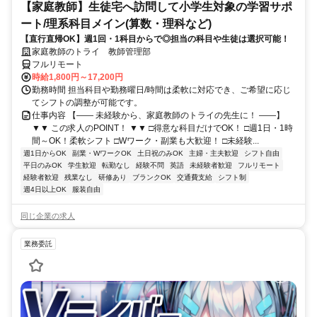
【家庭教師】生徒宅へ訪問して小学生対象の学習サポ
ート/理系科目メイン(算数・理科など)
【直行直帰OK】週1回・1科目からで◎担当の科目や生徒は選択可能！
家庭教師のトライ 教師管理部
フルリモート
時給1,800円～17,200円
勤務時間 担当科目や勤務曜日/時間は柔軟に対応でき、ご希望に応じ
てシフトの調整が可能です。
仕事内容 【―― 未経験から、家庭教師のトライの先生に！ ――】
▼▼ この求人のPOINT！ ▼▼ □得意な科目だけでOK！ □週1日・1時
間～OK！柔軟シフト □Wワーク・副業も大歓迎！ □未経験...
週1日からOK
副業・WワークOK
土日祝のみOK
主婦・主夫歓迎
シフト自由
平日のみOK
学生歓迎
転勤なし
経験不問
英語
未経験者歓迎
フルリモート
経験者歓迎
残業なし
研修あり
ブランクOK
交通費支給
シフト制
週4日以上OK
服装自由
同じ企業の求人
業務委託