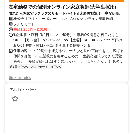
在宅勤務での個別オンライン家庭教師(大学生採用)
慣れたらお家でラクラクのリモートバイト☆未経験歓迎！丁寧な研修あ
り！バイトデビュー応援◎
株式会社ワオ・コーポレーション Axisのオンライン家庭教師
フルリモート
時給1,200円～2,010円
勤務時間・曜日: 週1日1コマ（40分）～勤務OK 得意な科目だけも
OK！ 【月～金】15：30～22：55 【土曜】14：00～22：55 平日の
みOK！時間・曜日応相談 ※所属する指導センタ...
仕事内容: ～・50周年を迎える今、一人ひとりの 可能性を共に広げる
仲間を募集・～ 志望校に合格するために 一生懸命頑張ってきた受験
勉強。 「受験が終わればすぐ忘れちゃう…」 はもったない！ 勉強...
週1日からOK
フルリモート
在宅OK
同じ企業の求人
アルバイト・パート