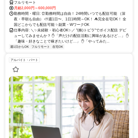
フルリモート
月給2,000円～600,000円
勤務時間・曜日: ⏰勤務時間は自由！ 24時間いつでも配信可能 （深
夜・早朝も自由） ⛅週1日〜、1日1時間～OK！ ⛺完全在宅OK！ 全
国どこからでも配信可能 ✨副業・WワークOK
仕事内容: ＼✨未経験・初心者OK✨／ "(株)トビラ"でボイス配信 デビ
ューしてみませんか？ ✋「声だけの配信活動に興味があるけど…」 ✋
「趣味・好きなことで稼ぎたいけど…」 ✋「やってみた...
週1日からOK
フルリモート
在宅OK
アルバイト・パート