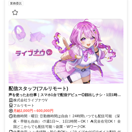
業務委託
配信スタッフ(フルリモート)
声を使ったお仕事｜スマホ1台で配信デビュー◎顔出しナシ・1日1時間
～OK♪
株式会社ライブナウV
フルリモート
月給2,000円～600,000円
勤務時間・曜日: ⏰勤務時間は自由！ 24時間いつでも配信可能 （深
夜・早朝も自由） ⛅週1日〜、1日1時間～OK！ ⛺完全在宅OK！ 全
国どこからでも配信可能 ✨副業・WワークOK
仕事内容: ＼✨未経験・初心者OK✨／ "ライブナウV"でボイス配信 デ