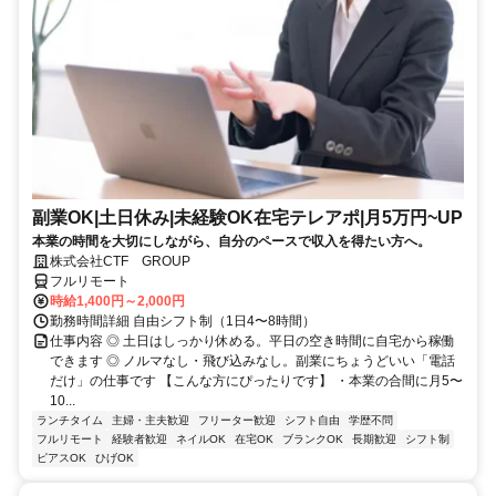
副業OK|土日休み|未経験OK在宅テレアポ|月5万円~UP
本業の時間を大切にしながら、自分のペースで収入を得たい方へ。
株式会社CTF GROUP
フルリモート
時給1,400円～2,000円
勤務時間詳細 自由シフト制（1日4〜8時間）
仕事内容 ◎ 土日はしっかり休める。平日の空き時間に自宅から稼働
できます ◎ ノルマなし・飛び込みなし。副業にちょうどいい「電話
だけ」の仕事です 【こんな方にぴったりです】 ・本業の合間に月5〜
10...
ランチタイム
主婦・主夫歓迎
フリーター歓迎
シフト自由
学歴不問
フルリモート
経験者歓迎
ネイルOK
在宅OK
ブランクOK
長期歓迎
シフト制
ピアスOK
ひげOK