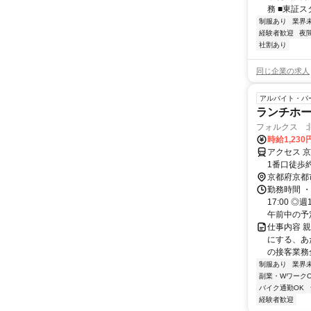
務 ■東証ス
制服あり
業界
経験者歓迎
夜
社割あり
同じ企業の求人
アルバイト・パ
ランチホー
フォルクス 
時給1,230
アクセス 
1番口徒歩
徒歩で約8
京都府京都
勤務時間 ・
17:00 
午前中の予定
仕事内容 
にする、あ
の接客業務
制服あり
業界
副業・WワークO
バイク通勤OK
経験者歓迎