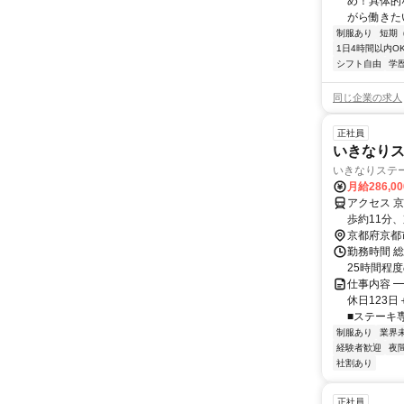
め！具体的
がら働きたい
制服あり
短期
1日4時間以内O
シフト自由
学
同じ企業の求人
正社員
いきなり
いきなりステ
月給286,0
アクセス 
歩約11分
京都府京都
勤務時間 総
25時間程
仕事内容 ━
休日123
■ステーキ専
制服あり
業界
経験者歓迎
夜
社割あり
正社員