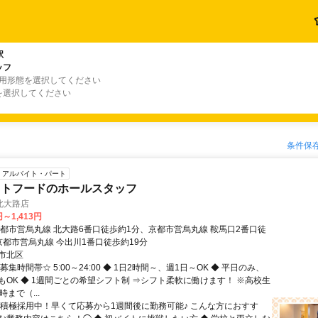
駅
ッフ
雇用形態を選択してください
を選択してください
条件保
アルバイト・パート
ストフードのホールスタッフ
北大路店
円～1,413円
京都市営烏丸線 北大路6番口徒歩約1分、京都市営烏丸線 鞍馬口2番口徒
京都市営烏丸線 今出川1番口徒歩約19分
市北区
募集時間帯☆ 5:00～24:00 ◆ 1日2時間～、週1日～OK ◆ 平日のみ、
もOK ◆ 1週間ごとの希望シフト制 ⇒シフト柔軟に働けます！ ※高校生
時まで（...
◯積極採用中！早くて応募から1週間後に勤務可能♪ こんな方におすす