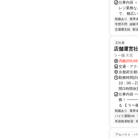
仕事内容 
レジ業務な
で、 幅広い
制服あり
業界
学歴不問
経験
交通費支給
駅
正社員
店舗運営社
ラー麺 天笑
月給250,0
交通・アク
京都府京都
勤務時間詳細
10：00～
間/1時間休憩
仕事内容 
務！ ━━
る 【 ラー麺
制服あり
業界
バイク通勤OK
有資格者歓迎
アルバイト・パ