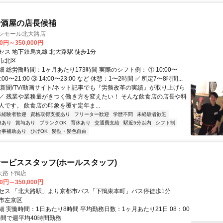
居酒屋の店長候補
オンモール北大路店
00円～350,000円
セス 地下鉄烏丸線 北大路駅 徒歩1分
市北区
 総労働時間：1ヶ月あたり173時間 実際のシフト例： ① 10:00〜
12:00〜21:00 ③ 14:00〜23:00 など 休憩：1〜2時間 ✅️ 所定7〜8時間...
＼新聞/TV/動画サイト/ネット記事でも『労務改革の実績』が取り上げら
／ 残業や業務量がきつく働き方を変えたい！ そんな飲食店の店長や料
人です。 飲食店の印象を覆す定年ま...
未経験者歓迎
資格取得支援あり
フリーター歓迎
学歴不問
未経験者歓迎
修あり
賞与あり
ブランクOK
育休あり
交通費支給
駅近5分以内
シフト制
食事補助あり
ひげOK
髪型・髪色自由
ービススタッフ(ホールスタッフ)
大路下鴨店
00円～350,000円
セス 「北大路駅」より京都市バス「下鴨東本町」バス停徒歩1分
市左京区
 実働時間：1日あたり8時間 平均勤務日数：1ヶ月あたり21日 08：00
の間で週平均40時間勤務