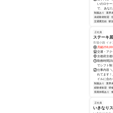
いのロケーシ
で、 あなた
制服あり
業界
未経験者歓迎
交通費支給
駅
正社員
ステーキ
市場小路 イ
月給259,0
交通・アク
京都府京都
勤務時間詳細
でシフト制 ＜シ
仕事内容 
れてます！
イルに合わ
制服あり
業界
経験者歓迎
研
長期休暇あり
正社員
いきなり