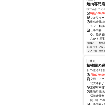
焼肉専門
株式会社こぐ
時給300,0
フルリモー
勤務時間詳細
シフト相談
仕事内容 
や、経験者
んか？ 黒毛
制服あり
業界
経験不問
フル
シフト制
食事
正社員
植物園の
IN THE GREE
月給270,0
交通・アク
北大路駅よ
京都府京都
勤務時間詳細
労働時間制
間 30日の場合
仕事内容 