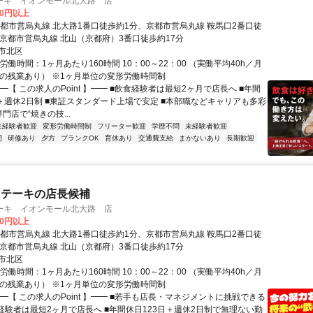
ーキ イオンモール北大路 店
00円以上
京都市営烏丸線 北大路1番口徒歩約1分、京都市営烏丸線 鞍馬口2番口徒
、京都市営烏丸線 北山（京都府）3番口徒歩約17分
市北区
労働時間：1ヶ月あたり160時間 10：00～22：00 （実働平均40h／月
度の残業あり） ※1ヶ月単位の変形労働時間制
━【 この求人のPoint 】━━ ■飲食経験者は最短2ヶ月で店長へ ■年間
日＋週休2日制 ■東証スタンダード上場で安定 ■本部職などキャリアも多彩
門店で“焼きの技...
未経験者歓迎
変形労働時間制
フリーター歓迎
学歴不問
未経験者歓迎
間
研修あり
夕方
ブランクOK
育休あり
交通費支給
まかないあり
長期歓迎
ステーキの店長候補
ーキ イオンモール北大路 店
00円以上
京都市営烏丸線 北大路1番口徒歩約1分、京都市営烏丸線 鞍馬口2番口徒
、京都市営烏丸線 北山（京都府）3番口徒歩約17分
市北区
労働時間：1ヶ月あたり160時間 10：00～22：00 （実働平均40h／月
度の残業あり） ※1ヶ月単位の変形労働時間制
━【 この求人のPoint 】━━ ■若手も店長・マネジメントに挑戦できる
食経験者は最短2ヶ月で店長へ ■年間休日123日＋週休2日制で無理ない勤