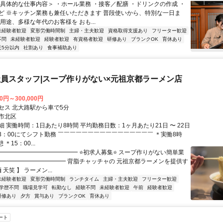
＜具体的な仕事内容＞ ・ホール業務 ・接客／配膳 ・ドリンクの作成 ・
ど ※キッチン業務も兼任いただきます 普段使いから、特別な一日ま
用途、多様な年代のお客様を おも...
未経験者歓迎
変形労働時間制
主婦・主夫歓迎
資格取得支援あり
フリーター歓迎
不問
未経験者歓迎
経験者歓迎
有資格者歓迎
研修あり
ブランクOK
育休あり
近5分以内
社割あり
食事補助あり
員スタッフ|スープ作りがない×元祖京都ラーメン店
00円～300,000円
セス 北大路駅から車で5分
市北区
 実働時間：1日あたり8時間 平均勤務日数：1ヶ月あたり21日 〜 22日
23：00にてシフト勤務 ￣￣￣￣￣￣￣￣￣￣￣￣￣￣￣￣ ＊実働8時
 ＊15：00...
━━━━━━━━━━━━━━ ⭐初求人募集⭐ スープ作りがない簡単業
━━━━━━━━━━━━ 背脂チャッチャの 元祖京都ラーメンを提供す
 天笑 】 ラーメン...
未経験者歓迎
変形労働時間制
ランチタイム
主婦・主夫歓迎
フリーター歓迎
学歴不問
職場見学可
転勤なし
経験不問
未経験者歓迎
午前
経験者歓迎
研修あり
夕方
賞与あり
ブランクOK
育休あり
ート