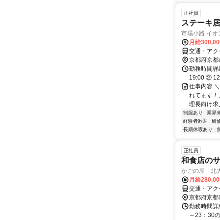
正社員
ステーキ
市場小路 イ
月給300,0
交通・アク
京都府京都
勤務時間詳細
19:00 ② 
仕事内容 
れてます！
理長向け求
制服あり
業界
経験者歓迎
研
長期休暇あり
正社員
和食店のサ
かごの屋 北
月給280,0
交通・アク
京都府京都
勤務時間詳細
～23：30