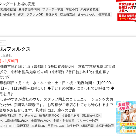
タンダード上場の安定...
未経験者歓迎
変形労働時間制
フリーター歓迎
学歴不問
未経験者歓迎
間
研修あり
夕方
ブランクOK
育休あり
交通費支給
まかないあり
長期歓迎
ート
ル/フォルクス
北山通店
円～1,530円
京都市営烏丸線 北山（京都府）3番口徒歩約6分、京都市営烏丸線 北大路
約9分、京都市営烏丸線 松ヶ崎（京都府）2番口徒歩約19分 北山駅より
分、または、北山橋東詰バス停より徒歩で約１分
市北区
勤務曜日：月・火・水・木・金・土・日・祝 ・勤務時間： [1] 09:00～
◎週1日～、1日3時間～勤務OK！ ◆子どものお迎えに合わせて14時まで ◆
を済ま...
親しみやすさが当社のウリ。スタッフ同士のコミュニケーションを大切
たたかい雰囲気の職場です。 お客様がご来店されてから帰られるまで
全般をお任せします。具体的には、席へのご案...
未経験者歓迎
ランチタイム
扶養内勤務OK
社員登用あり
週1日からOK
K
1日4時間以内OK
土日祝のみOK
主婦・主夫歓迎
フリーター歓迎
シフト自由
学歴不問
車通勤OK
平日のみOK
学生歓迎
経験不問
未経験者歓迎