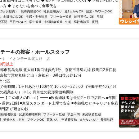
な業務内容はこちら！◯ ◆ 初バイトに挑戦したい方 ◆ 学校と両立しな
方 ◆ まかないを食べて食事代を...
（3ヵ月以内）
扶養内勤務OK
社員登用あり
週1日からOK
副業・WワークOK
K
土日祝のみOK
主婦・主夫歓迎
フリーター歓迎
給料前払いOK
早朝
歴不問
平日のみOK
学生歓迎
未経験者歓迎
午前
経験者歓迎
夜間
ステーキの接客・ホールスタッフ
ーキ イオンモール北大路 店
00円以上
京都市営烏丸線 北大路1番口徒歩約1分、京都市営烏丸線 鞍馬口2番口徒
、京都市営烏丸線 北山（京都府）3番口徒歩約17分
市北区
労働時間：1ヶ月あたり160時間 10：00～22：00 （実働平均40h／月
度の残業あり） ※1ヶ月単位の変形労働時間制
━【 この求人のPoint 】━━ ■飲食経験者は最短2ヶ月で店長へ ■年間
日＋週休2日制 ■東証スタンダード上場で安定 ■本部職などキャリアも多彩
門店で“焼きの技...
未経験者歓迎
変形労働時間制
フリーター歓迎
学歴不問
未経験者歓迎
間
研修あり
夕方
ブランクOK
育休あり
交通費支給
まかないあり
長期歓迎