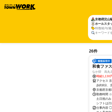
京都府
北山
ホールスタ
特徴/給与/
キーワード
26件
和食ファ
なか卯 烏丸
時給1,130
アクセス 
歩約8分、
京都府京都
勤務時間 ☆
土日祝のみ
シフトは21
仕事内容 