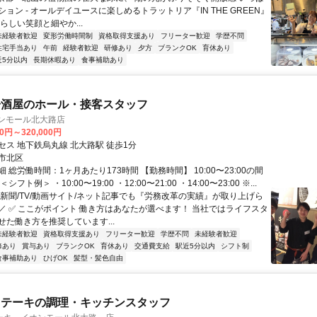
ョン - オールデイユースに楽しめるトラットリア『IN THE GREEN』
らしい笑顔と細やか...
未経験者歓迎
変形労働時間制
資格取得支援あり
フリーター歓迎
学歴不問
住宅手当あり
午前
経験者歓迎
研修あり
夕方
ブランクOK
育休あり
近5分以内
長期休暇あり
食事補助あり
居酒屋のホール・接客スタッフ
オンモール北大路店
00円～320,000円
セス 地下鉄烏丸線 北大路駅 徒歩1分
市北区
 総労働時間：1ヶ月あたり173時間 【勤務時間】 10:00〜23:00の間
フト例＞ ・10:00〜19:00 ・12:00〜21:00 ・14:00〜23:00 ※...
＼新聞/TV/動画サイト/ネット記事でも『労務改革の実績』が取り上げら
／ ✅️ ここがポイント 働き方はあなたが選べます！ 当社ではライフスタ
せた働き方を推奨しています...
未経験者歓迎
資格取得支援あり
フリーター歓迎
学歴不問
未経験者歓迎
修あり
賞与あり
ブランクOK
育休あり
交通費支給
駅近5分以内
シフト制
食事補助あり
ひげOK
髪型・髪色自由
ステーキの調理・キッチンスタッフ