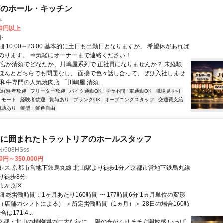
店のホール・キッチン
み
00円以上
ト
 10:00～23:00 基本的に土日も出勤日となりますが、 希望休があれば
のります。 ⇒気軽にオーナーまで連絡ください！
一宮か清須でどなたか、川嶋屋系列で 正社員になりませんか？ 未経験
ほんとどちらでも問題なし、 面接で色々話し合って、ぜひ入社しませ
和牛専門の人気焼肉店 「川嶋屋 清須...
未経験者歓迎
フリーター歓迎
バイク通勤OK
学歴不問
車通勤OK
職場見学可
リモート
経験者歓迎
賞与あり
ブランクOK
オープニングスタッフ
交通費支給
補助あり
髪型・髪色自由
緑に囲まれたトラットリアのホールスタッフ
N/608HSss
00円～350,000円
セス 京都市営地下鉄烏丸線 北山駅より徒歩1分／京都市営地下鉄烏丸線
り徒歩8分
市左京区
 総労働時間：1ヶ月あたり160時間 〜 177時間6分 1ヵ月単位の変形
（店舗のシフトによる） ＜所定労働時間（1ヵ月）＞ 28日の場合160時
は171.4...
- 京都・北山の植物園の壮大な緑に、 陽の光がふりそそぐ開放感 いっぱ