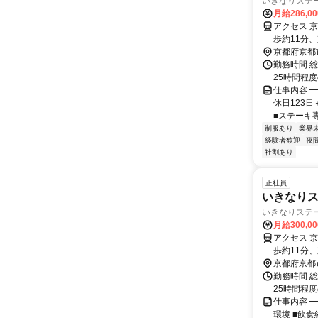
いきなりステ
月給286,0
アクセス 
歩約11分
京都府京都
勤務時間 総
25時間程
仕事内容 ━
休日123
■ステーキ専
制服あり
業界
経験者歓迎
夜
社割あり
正社員
いきなり
いきなりステ
月給300,0
アクセス 
歩約11分
京都府京都
勤務時間 総
25時間程
仕事内容 ━
環境 ■飲