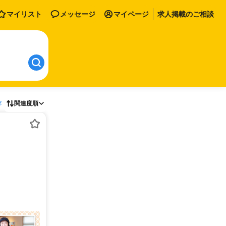
マイリスト
メッセージ
マイページ
求人掲載のご相談
存
関連度順