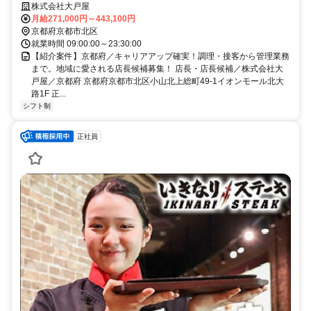
株式会社大戸屋
月給271,000円～443,100円
京都府京都市北区
就業時間 09:00:00～23:30:00
【紹介案件】京都府／キャリアアップ確実！調理・接客から管理業務
まで。地域に愛される店長候補募集！ 店長・店長候補／株式会社大
戸屋／京都府 京都府京都市北区小山北上総町49-1イオンモール北大
路1F 正...
シフト制
正社員