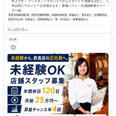
求人です＞ アシスタントマネジャーからスタートで 経験を活かし、1
年以内にマネジャーを目指せます！ 飲食バイト・社員経験者やリー
ダー経...
業界未経験者歓迎
変形労働時間制
未経験者歓迎
研修あり
育休あり
交通費支給
駅近5分以内
社割あり
長期休暇あり
寮・社宅あり
食事補助あり
同じ企業の求人
正社員