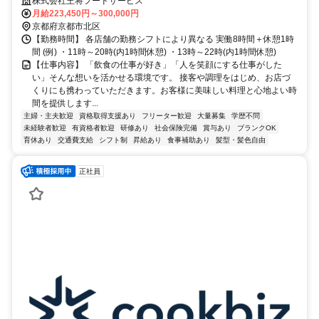
われる✅仕込みを実践的に経験
株式会社王将フードサービス
月給223,450円～300,000円
京都府京都市北区
【勤務時間】 各店舗の勤務シフトにより異なる 実働8時間＋休憩1時
間 (例) ・11時～20時(内1時間休憩) ・13時～22時(内1時間休憩)
【仕事内容】 「飲食の仕事が好き」「人を笑顔にする仕事がした
い」そんな想いを活かせる環境です。 接客や調理をはじめ、お店づ
くりにも携わっていただきます。お客様に美味しい料理と心地よい時
間を提供します...
主婦・主夫歓迎
資格取得支援あり
フリーター歓迎
大量募集
学歴不問
未経験者歓迎
有資格者歓迎
研修あり
社会保険完備
賞与あり
ブランクOK
育休あり
交通費支給
シフト制
昇給あり
食事補助あり
髪型・髪色自由
正社員