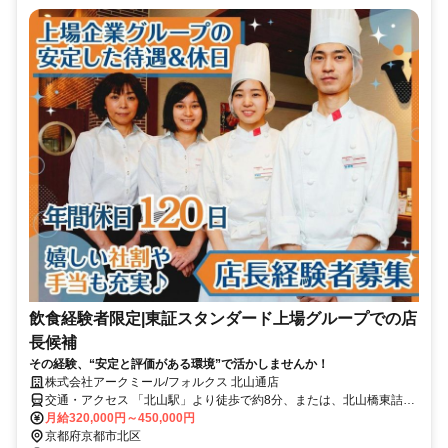
飲食経験者限定|東証スタンダード上場グループでの店
⾧候補
その経験、“安定と評価がある環境”で活かしませんか！
株式会社アークミール/フォルクス 北山通店
交通・アクセス 「北山駅」より徒歩で約8分、または、北山橋東詰バ
ス停より徒歩で約１分
月給320,000円～450,000円
京都府京都市北区