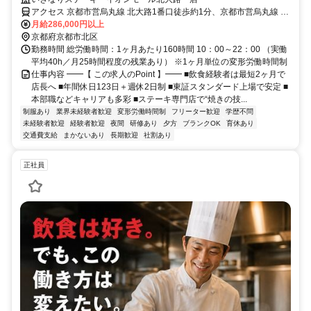
アクセス 京都市営烏丸線 北大路1番口徒歩約1分、京都市営烏丸線 鞍
馬口2番口徒歩約11分、京都市営烏丸線 北山（京都府）3番口徒歩約
月給286,000円以上
17分
京都府京都市北区
勤務時間 総労働時間：1ヶ月あたり160時間 10：00～22：00 （実働
平均40h／月25時間程度の残業あり） ※1ヶ月単位の変形労働時間制
仕事内容 ━━【 この求人のPoint 】━━ ■飲食経験者は最短2ヶ月で
店長へ ■年間休日123日＋週休2日制 ■東証スタンダード上場で安定 ■
本部職などキャリアも多彩 ■ステーキ専門店で“焼きの技...
制服あり
業界未経験者歓迎
変形労働時間制
フリーター歓迎
学歴不問
未経験者歓迎
経験者歓迎
夜間
研修あり
夕方
ブランクOK
育休あり
交通費支給
まかないあり
長期歓迎
社割あり
正社員