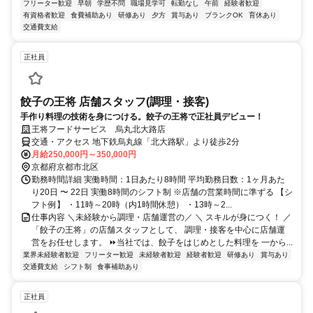
フリーター歓迎
早朝
学歴不問
職場見学可
転勤なし
午前
経験者歓迎
有資格者歓迎
食費補助あり
研修あり
夕方
賞与あり
ブランクOK
育休あり
交通費支給
正社員
餃子の王将 店舗スタッフ(調理・接客)
手作り料理の技術を身につける。餃子の王将で正社員デビュー！
王将フードサービス 烏丸北大路店
交通・アクセス 地下鉄烏丸線「北大路駅」より徒歩2分
月給250,000円～350,000円
京都府京都市北区
勤務時間詳細 実働時間：1日あたり8時間 平均勤務日数：1ヶ月あた
り20日 〜 22日 実働8時間のシフト制 ※店舗の営業時間に準ずる 【シ
フト例】 ・11時～20時（内1時間休憩） ・13時～2...
仕事内容 ＼未経験から調理・店舗運営の／ ＼ スキルが身につく！ ／
「餃子の王将」の店舗スタッフとして、 調理・接客を中心に店舗運
営をお任せします。 ⏩当社では、餃子をはじめとした料理を 一から...
業界未経験者歓迎
フリーター歓迎
未経験者歓迎
経験者歓迎
研修あり
賞与あり
交通費支給
シフト制
食事補助あり
正社員