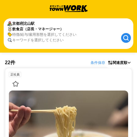
京都府
北山駅
飲食店（店長・マネージャー）
特徴/給与/雇用形態を選択してください
キーワードを選択してください
22件
条件保存
関連度順
正社員