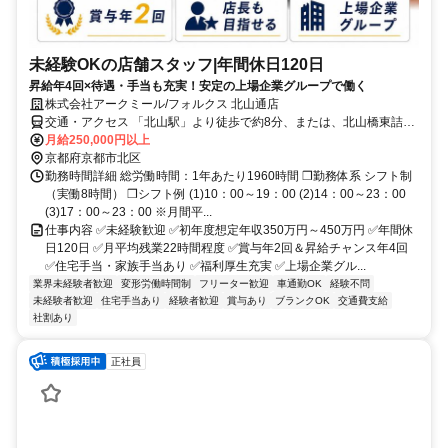
未経験OKの店舗スタッフ|年間休日120日
昇給年4回×待遇・手当も充実！安定の上場企業グループで働く
株式会社アークミール/フォルクス 北山通店
交通・アクセス 「北山駅」より徒歩で約8分、または、北山橋東詰バ
ス停より徒歩で約１分
月給250,000円以上
京都府京都市北区
勤務時間詳細 総労働時間：1年あたり1960時間 ❒勤務体系 シフト制
（実働8時間） ❒シフト例 (1)10：00～19：00 (2)14：00～23：00
(3)17：00～23：00 ※月間平...
仕事内容 ✅未経験歓迎 ✅初年度想定年収350万円～450万円 ✅年間休
日120日 ✅月平均残業22時間程度 ✅賞与年2回＆昇給チャンス年4回
✅住宅手当・家族手当あり ✅福利厚生充実 ✅上場企業グル...
業界未経験者歓迎
変形労働時間制
フリーター歓迎
車通勤OK
経験不問
未経験者歓迎
住宅手当あり
経験者歓迎
賞与あり
ブランクOK
交通費支給
社割あり
正社員