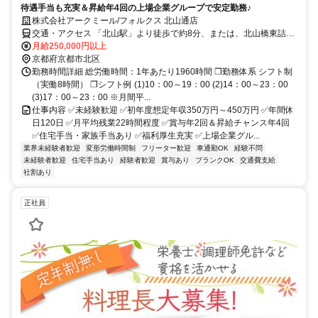
待遇手当も充実＆昇給年4回の上場企業グループで安定勤務♪
株式会社アークミール/フォルクス 北山通店
交通・アクセス 「北山駅」より徒歩で約8分、または、北山橋東詰バ
ス停より徒歩で約１分
月給250,000円以上
京都府京都市北区
勤務時間詳細 総労働時間：1年あたり1960時間 ❒勤務体系 シフト制
（実働8時間） ❒シフト例 (1)10：00～19：00 (2)14：00～23：00
(3)17：00～23：00 ※月間平...
仕事内容 ✅未経験歓迎 ✅初年度想定年収350万円～450万円 ✅年間休
日120日 ✅月平均残業22時間程度 ✅賞与年2回＆昇給チャンス年4回
✅住宅手当・家族手当あり ✅福利厚生充実 ✅上場企業グル...
業界未経験者歓迎
変形労働時間制
フリーター歓迎
車通勤OK
経験不問
未経験者歓迎
住宅手当あり
経験者歓迎
賞与あり
ブランクOK
交通費支給
社割あり
正社員