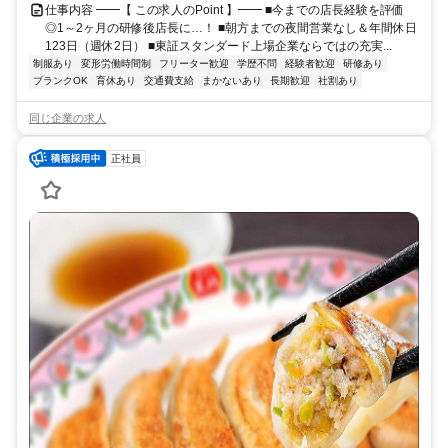
仕事内容 ━━【 この求人のPoint 】━━ ■今までの店長経験を評価
◎1～2ヶ月の研修後店長に…！ ■朝方までの夜間営業なし＆年間休日
123日（週休2日） ■東証スタンダード上場企業ならではの充実...
制服あり
変形労働時間制
フリーター歓迎
学歴不問
経験者歓迎
研修あり
ブランクOK
育休あり
交通費支給
まかないあり
長期歓迎
社割あり
同じ企業の求人
正社員