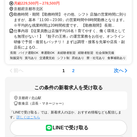
月給229,500円～278,500円
京都府京都市北区
勤務時間・期間 【勤務時間】 その他、シフト 店舗の営業時間に則り
ますが、基本「11:00～23:00」の営業時間中8時間勤務となります。
※平均的な残業時間は20時間程度です。 【勤務期間】 長期...
仕事内容 【従業員数は店舗平均16名！育てやすく、働く環境として
も無理がない！】 『餃子の王将』の運営業務をお任せ。オンライン
研修で予習・復習もバッチリ！ まずは調理・接客を先輩や店長・副
店長によるO...
長期
バイク通勤OK
車通勤OK
未経験者歓迎
経験者歓迎
社会保険完備
制服貸与
賞与あり
交通費支給
シフト制
昇給あり
寮・社宅あり
食事補助あり
前へ
次へ
1
2
この条件の新着求人を受け取る
京都府 / 北山駅
飲食店（店長・マネージャー）
「LINEで受け取る」では、新着求人のほか、おすすめ情報なども配信しま
す。
詳しくはこちら
LINEで受け取る