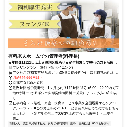
有料老人ホームでの管理者(料理長)
★年間休日111日以上★長期休暇あり★定年制無しで60代の方も活躍中
★上場企業で安定して働ける★
プレザングラン 京都下鴨(ダイニング)
アクセス 京都市営烏丸線 北大路5番口徒歩約7分、京都市営烏丸線 鞍
馬口2番口徒歩約13分、京都市営烏丸線 北山（京都府）1番口徒歩約
月給295,000円以上
12分
京都府京都市左京区
勤務時間 総労働時間：1ヶ月あたり173時間48分 ■6:00～20:00内で実
働8時間 ※1か月単位の変形労働時間制 ※施設によって多少の変動あ
り
仕事内容 ＜＜福祉・介護・保育サービス事業を全国展開するケア21
グループ＞＞ ■このお仕事のPOINT ・給食業界が初めての方ももちろ
ん大歓迎！ ・定年制の廃止で60代以上の方も大活躍中！ ・上場企
業...
制服あり
業界未経験者歓迎
変形労働時間制
主婦・主夫歓迎
60代も応募可