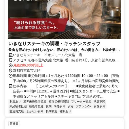
いきなりステーキの調理・キッチンスタッフ
飲食を辞めたいわけじゃない。辞めたいのは、今の働き方。上場企業 ×
年休123日で“続けられる飲食”へ
いきなりステーキ イオンモール北大路 店
アクセス 京都市営烏丸線 北大路1番口徒歩約1分、京都市営烏丸線 鞍
馬口2番口徒歩約11分、京都市営烏丸線 北山（京都府）3番口徒歩約
月給286,000円以上
17分
京都府京都市北区
勤務時間 総労働時間：1ヶ月あたり160時間 10：00～22：00 （実働
平均40h／月25時間程度の残業あり） ※1ヶ月単位の変形労働時間制
仕事内容 ━━【 この求人のPoint 】━━ ■飲食経験者は最短2ヶ月で
店長へ ■年間休日123日＋週休2日制 ■東証スタンダード上場で安定 ■
本部職などキャリアも多彩 ■ステーキ専門店で“焼きの技...
制服あり
業界未経験者歓迎
変形労働時間制
フリーター歓迎
学歴不問
未経験者歓迎
経験者歓迎
夜間
研修あり
夕方
ブランクOK
育休あり
交通費支給
まかないあり
長期歓迎
社割あり
正社員