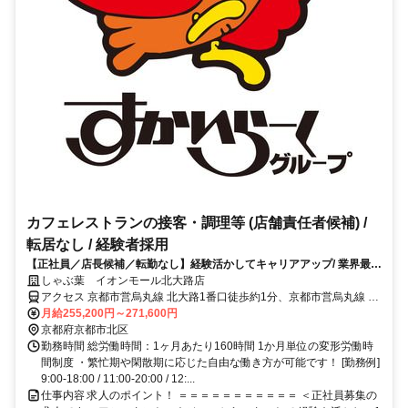
カフェレストランの接客・調理等 (店舗責任者候補) /
転居なし / 経験者採用
【正社員／店長候補／転勤なし】経験活かしてキャリアアップ/ 業界最大
級の昇給・賞与で還元/ 研修充実
しゃぶ葉 イオンモール北大路店
アクセス 京都市営烏丸線 北大路1番口徒歩約1分、京都市営烏丸線 鞍
馬口2番口徒歩約11分、京都市営烏丸線 北山（京都府）3番口徒歩約
月給255,200円～271,600円
17分 北大路駅徒歩1分
京都府京都市北区
勤務時間 総労働時間：1ヶ月あたり160時間 1か月単位の変形労働時
間制度 ・繁忙期や閑散期に応じた自由な働き方が可能です！ [勤務例]
9:00-18:00 / 11:00-20:00 / 12:...
仕事内容 求人のポイント！ ＝＝＝＝＝＝＝＝＝＝＝ ＜正社員募集の