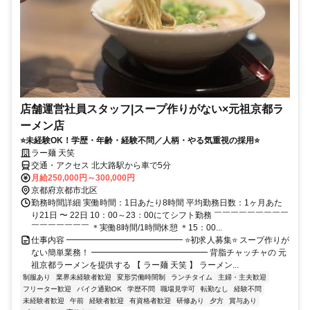
店舗運営社員スタッフ|スープ作りがない×元祖京都ラ
ーメン店
⭐未経験OK！学歴・年齢・経験不問／人柄・やる気重視の採用⭐
ラー麺 天笑
交通・アクセス 北大路駅から車で5分
月給250,000円～300,000円
京都府京都市北区
勤務時間詳細 実働時間：1日あたり8時間 平均勤務日数：1ヶ月あた
り21日 〜 22日 10：00～23：00にてシフト勤務 ￣￣￣￣￣￣￣￣￣
￣￣￣￣￣￣￣ ＊実働8時間/1時間休憩 ＊15：00...
仕事内容 ━━━━━━━━━━━━━━ ⭐初求人募集⭐ スープ作りが
ない簡単業務！ ━━━━━━━━━━━━━━ 背脂チャッチャの 元
祖京都ラーメンを提供する 【 ラー麺 天笑 】 ラーメン...
制服あり
業界未経験者歓迎
変形労働時間制
ランチタイム
主婦・主夫歓迎
フリーター歓迎
バイク通勤OK
学歴不問
職場見学可
転勤なし
経験不問
未経験者歓迎
午前
経験者歓迎
有資格者歓迎
研修あり
夕方
賞与あり