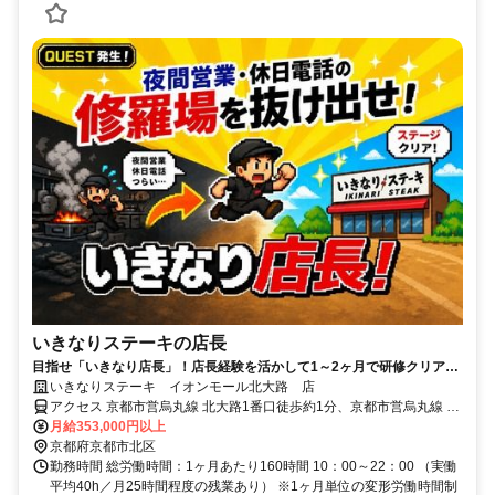
いきなりステーキの店長
目指せ「いきなり店長」！店長経験を活かして1～2ヶ月で研修クリア★
夜間営業なし＆年休123日で即戦力として店長へ！
いきなりステーキ イオンモール北大路 店
アクセス 京都市営烏丸線 北大路1番口徒歩約1分、京都市営烏丸線 鞍
馬口2番口徒歩約11分、京都市営烏丸線 北山（京都府）3番口徒歩約
月給353,000円以上
17分
京都府京都市北区
勤務時間 総労働時間：1ヶ月あたり160時間 10：00～22：00 （実働
平均40h／月25時間程度の残業あり） ※1ヶ月単位の変形労働時間制