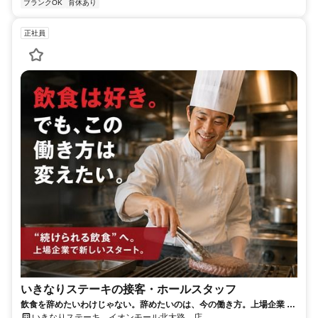
ブランクOK
育休あり
正社員
いきなりステーキの接客・ホールスタッフ
飲食を辞めたいわけじゃない。辞めたいのは、今の働き方。上場企業 ×
年休123日で“続けられる飲食”へ
いきなりステーキ イオンモール北大路 店