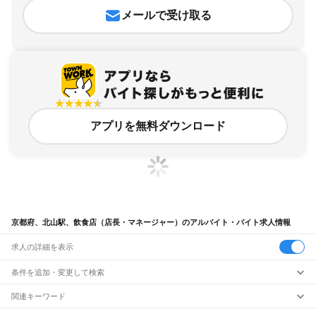
メールで受け取る
アプリを無料ダウンロード
京都府、北山駅、飲食店（店長・マネージャー）のアルバイト・バイト求人情報
求人の詳細を表示
条件を追加・変更して検索
市区町村を追加・変更
関連キーワード
完全在宅ワーク 全国
シール貼り 在宅
現在地周辺
ガチャガチャ
犬カフェ
京都府