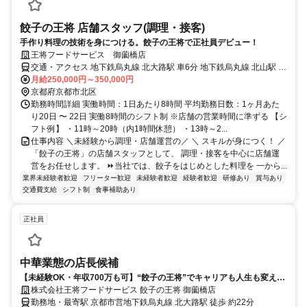
餃子の王将 店舗スタッフ(調理・接客)
手作り料理の技術を身につける。餃子の王将で正社員デビュー！
王将フードサービス 御薗橋店
交通・アクセス 地下鉄烏丸線 北大路駅 車6分 地下鉄烏丸線 北山駅 車
6分 地下鉄烏丸線 北山駅 バス14分 京都市営バス 上賀茂神社前停留所
月給250,000円～350,000円
徒歩3分
京都府京都市北区
勤務時間詳細 実働時間：1日あたり8時間 平均勤務日数：1ヶ月あた
り20日 〜 22日 実働8時間のシフト制 ※店舗の営業時間に準ずる 【シ
フト例】 ・11時～20時（内1時間休憩） ・13時～2...
仕事内容 ＼未経験から調理・店舗運営の／ ＼ スキルが身につく！ ／
「餃子の王将」の店舗スタッフとして、 調理・接客を中心に店舗運
営をお任せします。 ⏩当社では、餃子をはじめとした料理を 一から...
業界未経験者歓迎
フリーター歓迎
未経験者歓迎
経験者歓迎
研修あり
賞与あり
交通費支給
シフト制
食事補助あり
正社員
中華業態の店長候補
【未経験OK・年収700万も可】“餃子の王将”でキャリアも人生も変え
る！店長候補募集／研修・福利厚生充実
株式会社王将フードサービス 餃子の王将 御薗橋店
勤務地・最寄駅 京都市営地下鉄烏丸線 北大路駅 徒歩 約22分