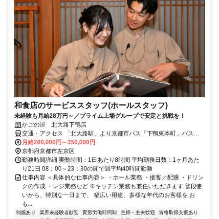
和食店のサービススタッフ(ホールスタッフ)
未経験も月給28万円～／プライム上場グループで安定と挑戦を！
かごの屋 北大路下鴨店
交通・アクセス 「北大路駅」より京都市バス「下鴨東本町」バス停
徒歩1分
月給280,000円～350,000円
京都府京都市左京区
勤務時間詳細 実働時間：1日あたり8時間 平均勤務日数：1ヶ月あた
り21日 08：00～23：30の間で週平均40時間勤務
仕事内容 ＜具体的な仕事内容＞ ・ホール業務 ・接客／配膳 ・ドリン
クの作成 ・レジ業務など ※キッチン業務も兼任いただきます 普段使
いから、特別な一日まで、 幅広い用途、多様な年代のお客様を お
も...
制服あり
業界未経験者歓迎
変形労働時間制
主婦・主夫歓迎
資格取得支援あり