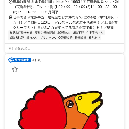
勤務時間詳細 総労働時間：1年あたり1960時間 ❒勤務体系 シフト制
（実働8時間） ❒シフト例 (1)10：00～19：00 (2)14：00～23：00
(3)17：00～23：00 ※月間平...
仕事内容 ✅家族手当、退職金など大手ならではの待遇 ✅平均月収35
万円！ ✅年間休日120日！ ✅20代～30代の若手活躍中！ ✅上場企業
グループの正社員 ✅みんなが知ってる有名企業で働ける！ ✅早期...
業界未経験者歓迎
変形労働時間制
車通勤OK
経験不問
住宅手当あり
経験者歓迎
賞与あり
ブランクOK
交通費支給
長期歓迎
社割あり
同じ企業の求人
正社員