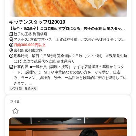
キッチンスタッフ/120019
【新卒・第2新卒】ココロ動かすプロになる！餃子の王将 店舗スタッフ
募集
餃子の王将 御薗橋店
アクセス: 京都市営バス「上賀茂神社前」バス停から徒歩３分 北大路
駅から1,534m
月給300,000円以上
京都府京都市北区
勤務時間・曜日: 1日8時間 完全週休２日制（シフト制） ※残業発生時
は1分単位で残業代を支給 ※休憩有り
仕事内容: ■一般社員（調理・接客） まずは店舗運営の基礎からスタ
ート。 調理では、包丁や中華鍋などの扱い方を一から学び、仕込
み、ラーメン、揚げ物、餃子、一品料理と段階的に技術を習得してい
きます。 ...
シフト制
昇給あり
正社員