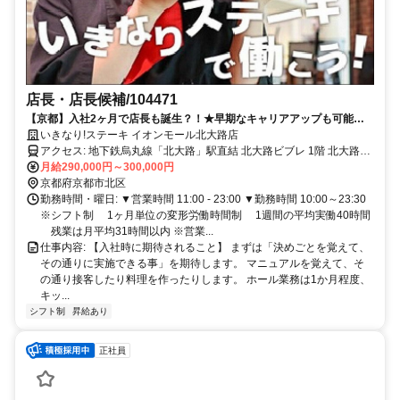
店長・店長候補/104471
【京都】入社2ヶ月で店長も誕生？！★早期なキャリアアップも可能
【店長候補】
いきなり!ステーキ イオンモール北大路店
アクセス: 地下鉄烏丸線「北大路」駅直結 北大路ビブレ 1階 北大路駅
から24m
月給290,000円～300,000円
京都府京都市北区
勤務時間・曜日: ▼営業時間 11:00 - 23:00 ▼勤務時間 10:00～23:30
※シフト制 1ヶ月単位の変形労働時間制 1週間の平均実働40時間
残業は月平均31時間以内 ※営業...
仕事内容: 【入社時に期待されること】 まずは「決めごとを覚えて、
その通りに実施できる事」を期待します。 マニュアルを覚えて、そ
の通り接客したり料理を作ったりします。 ホール業務は1か月程度、
キッ...
シフト制
昇給あり
正社員