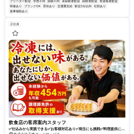
フリーター歓迎
学歴不問
経験不問
未経験者歓迎
経験者歓迎
有資格者歓迎
研修あり
ブランクOK
育休あり
交通費支給
駅近5分以内
社割あり
食事補助あり
正社員
飲食店の客席案内スタッフ
✅仕込みから実践できる✅お客様対応あり✅発注にも挑戦✅料理提供に関