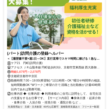
(パート)訪問介護の登録ヘルパー
＜【履歴書不要×週1日～OK】直行直帰でスキマ時間に稼げる！急なキ
ャンセルも手当有！定年無し！＞★履歴書の準備不要★未経験者OK！働
ケア21 円町(訪問介護)
きやすいシフト制！急なキャンセルが発生した場合でも手当で給与を補
アクセス ＪＲ山陰本線 円町徒歩約3分、京都市営東西線 西大路御池2
償！
番口徒歩約11分、嵐電北野線 北野白梅町徒歩約13分 JR嵯峨野線「円
時給1,679円～2,078円
町」駅から徒歩約3分
京都府京都市中京区
勤務時間 7:00～19:00(希望制) *1日1時間～OK *曜日や時間帯の相談,
短時間勤務OK *Wワークご希望の方で,現職と当社勤務が 計週40時間
以内であれば勤務可能。
仕事内容 ◆- 仕事内容 -◆ 利用者様のご自宅に訪問をして、 在宅生活
の支援をするお仕事です。 【サービス内容】 ◆身体介護 ・起床介助
・食事介助 ・入浴介助 ・排泄介助 ・通院介助 など ...
社員登用あり
主婦・主夫歓迎
60代も応募可
資格取得支援あり
フリーター歓迎