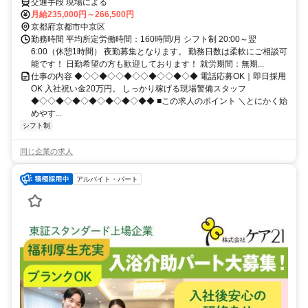
交通手段 現場による
月給235,000円～266,500円
京都府京都市中京区
勤務時間 平均所定労働時間：160時間/月 シフト制 20:00～翌
6:00（休憩1時間） 夜勤募集となります。 勤務日数は柔軟にご相談可
能です！ 日勤希望の方も歓迎しております！ 就労期間：無期...
仕事の内容 ◆◇◇◆◇◇◆◇◇◆◇◇◆◇◆ 電話応募OK｜即日採用
OK 入社祝い金20万円。 しっかり稼げる現場警備スタッフ
◆◇◇◆◇◆◇◆◇◆◇◆◇◆◆ ■この求人のポイント ＼とにかく始
めやす...
シフト制
同じ企業の求人
アルバイト・パート