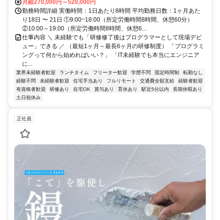
月給270,000円～520,000円
勤務時間詳細 実働時間：1日あたり8時間 平均勤務日数：1ヶ月あた
り18日 〜 21日 ①9:00~18:00（所定労働時間8時間、休憩60分）
②10:00～19:00（所定労働時間8時間、休憩6...
仕事内容 ＼ 未経験でも「研修修了後はプログラマーとして現場デビ
ュー」できる ／ （最短1ヶ月～最長6ヶ月の研修制度） 「プログラミ
ングって何から始めればいい？」 「IT未経験でも本当にエンジニア
に...
業界未経験者歓迎
ランチタイム
フリーター歓迎
学歴不問
固定時間制
転勤なし
経験不問
未経験者歓迎
住宅手当あり
フルリモート
交通費全額支給
経験者歓迎
有資格者歓迎
研修あり
在宅OK
賞与あり
育休あり
駅近5分以内
長期休暇あり
土日祝休み
正社員