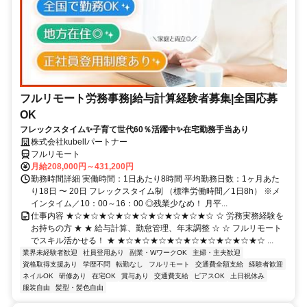
フルリモート労務事務|給与計算経験者募集|全国応募
OK
フレックスタイム✨子育て世代60％活躍中✨在宅勤務手当あり
株式会社kubellパートナー
フルリモート
月給208,000円～431,200円
勤務時間詳細 実働時間：1日あたり8時間 平均勤務日数：1ヶ月あた
り18日 〜 20日 フレックスタイム制 （標準労働時間／1日8h） ※メ
インタイム／10：00～16：00 ◎残業少なめ！ 月平...
仕事内容 ★☆★☆★☆★☆★☆★☆★☆★☆★☆ ☆ 労務実務経験を
お持ちの方 ★ ★ 給与計算、勤怠管理、年末調整 ☆ ☆ フルリモート
でスキル活かせる！ ★ ★☆★☆★☆★☆★☆★☆★☆★☆★☆ ...
業界未経験者歓迎
社員登用あり
副業・WワークOK
主婦・主夫歓迎
資格取得支援あり
学歴不問
転勤なし
フルリモート
交通費全額支給
経験者歓迎
ネイルOK
研修あり
在宅OK
賞与あり
交通費支給
ピアスOK
土日祝休み
服装自由
髪型・髪色自由