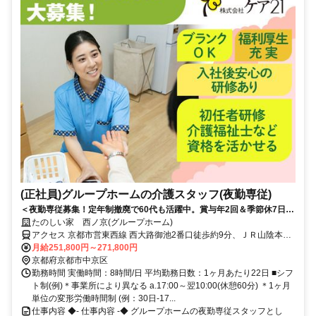
(正社員)グループホームの介護スタッフ(夜勤専従)
＜夜勤専従募集！定年制撤廃で60代も活躍中。賞与年2回＆季節休7日◎
少ない日数でしっかり稼げる！＞賞与年2回＆昇給あり！定年制撤廃で
たのしい家 西ノ京(グループホーム)
長く安定して働けます。少人数制で寄り添うケアができる温かいグルー
アクセス 京都市営東西線 西大路御池2番口徒歩約9分、ＪＲ山陰本線
プホームです◎
円町徒歩約10分、京都市営東西線 二条3番口徒歩約10分 JR・京都市
月給251,800円～271,800円
営地下鉄「二条」駅から徒歩約13分
京都府京都市中京区
勤務時間 実働時間：8時間/日 平均勤務日数：1ヶ月あたり22日 ■シフ
ト制(例)＊事業所により異なる a.17:00～翌10:00(休憩60分) ＊1ヶ月
単位の変形労働時間制 (例：30日-17...
仕事内容 ◆- 仕事内容 -◆ グループホームの夜勤専従スタッフとし