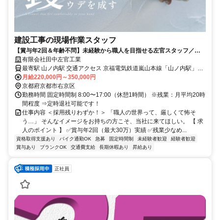
建設工事の現場作業スタッフ
【賞与年2回＆年齢不問】未経験から職人を目指せる左官スタッフ／採
用残りわずか！
有限会社田中左官工業
最寄駅 山ノ内駅 交通アクセス 京福電気鉄道嵐山本線「山ノ内駅」よ
月給220,000円～350,000円
り徒歩10分 ※バイク通勤OK（駐車場あり）
京都府京都市右京区
勤務時間 固定時間制 8:00〜17:00（休憩1時間） ※残業：月平均20時
間程度 ⇒定時退社可能です！
仕事内容 ＜採用残りわずか！＞ 「職人の世界って、厳しくて怖そ
う…」 そんなイメージをお持ちの方こそ、当社に来てほしい。 【 求
人のポイント 】 ✅賞与年2回（最大30万）実績 ✅残業少なめ...
資格取得支援あり
バイク通勤OK
急募
固定時間制
未経験者歓迎
経験者歓迎
賞与あり
ブランクOK
交通費支給
長期休暇あり
昇給あり
正社員