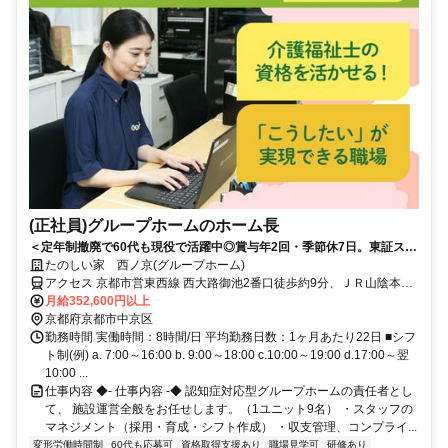
(正社員)グループホームのホーム長
＜定年制撤廃で60代も現役で活躍中◎賞与年2回・季節休7日。東証スタ
ンダード上場◎＞経験を評価！施設ごとに色を出せる、裁量あるグルー
たのしい家 西ノ京(グループホーム)
プホーム
アクセス 京都市営東西線 西大路御池2番口徒歩約9分、ＪＲ山陰本線
円町徒歩約10分、京都市営東西線 二条3番口徒歩約10分 JR・京都市
月給352,600円以上
営地下鉄「二条」駅から徒歩約13分
京都府京都市中京区
勤務時間 実働時間：8時間/日 平均勤務日数：1ヶ月あたり22日 ■シフ
ト制(例) a. 7:00～16:00 b. 9:00～18:00 c.10:00～19:00 d.17:00～翌
10:00 ...
仕事内容 ◆- 仕事内容 -◆ 認知症対応型グループホームの責任者とし
て、 施設運営全般をお任せします。（1ユニット9名） ・スタッフの
マネジメント（採用・育成・シフト作成） ・収支管理、コンプライ...
変形労働時間制
60代も応募可
資格取得支援あり
職場見学可
研修あり