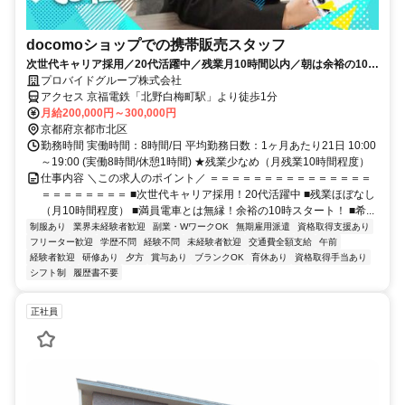
docomoショップでの携帯販売スタッフ
次世代キャリア採用／20代活躍中／残業月10時間以内／朝は余裕の10時
スタート
プロバイドグループ株式会社
アクセス 京福電鉄「北野白梅町駅」より徒歩1分
月給200,000円～300,000円
京都府京都市北区
勤務時間 実働時間：8時間/日 平均勤務日数：1ヶ月あたり21日 10:00
～19:00 (実働8時間/休憩1時間) ★残業少なめ（月残業10時間程度）
仕事内容 ＼この求人のポイント／ ＝＝＝＝＝＝＝＝＝＝＝＝＝＝＝
＝＝＝＝＝＝＝＝ ■次世代キャリア採用！20代活躍中 ■残業ほぼなし
（月10時間程度） ■満員電車とは無縁！余裕の10時スタート！ ■希...
制服あり
業界未経験者歓迎
副業・WワークOK
無期雇用派遣
資格取得支援あり
フリーター歓迎
学歴不問
経験不問
未経験者歓迎
交通費全額支給
午前
経験者歓迎
研修あり
夕方
賞与あり
ブランクOK
育休あり
資格取得手当あり
シフト制
履歴書不要
正社員