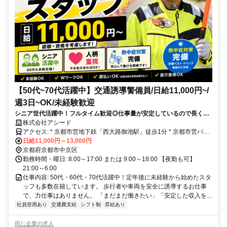
【50代~70代活躍中】交通誘導警備員/日給11,000円~/
週3日~OK/未経験歓迎
シニア世代活躍中！フルタイム歓迎◎仕事量が安定しているので長く安
心して働けます。熱中症対策も万全！1勤務ごとに補助金を支給
株式会社アシード
アクセス: * 京都市営地下鉄「西大路御池駅」徒歩1分 * 京都市営バス
「西大路御池」徒歩1分 * JR「円町駅」より徒歩約10分 * 阪急「西
日給11,000円～13,000円
京都府京都市中京区
院」徒歩15分 ※上記は本社へのアクセスを記載しています
勤務時間・曜日: 8:00～17:00 または 9:00～18:00 【夜勤も可】
21:00～6:00
仕事内容: 50代・60代・70代活躍中！定年後に未経験から始めたスタ
ッフも多数在籍しています。 歩行者や車両を安全に誘導するお仕事
で、力仕事はありません。 「まだまだ働きたい」「安定した収入を...
社員登用あり
交通費支給
シフト制
昇給あり
同じ企業の求人