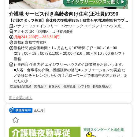
介護職 サービス付き高齢者向け住宅(正社員)/9390
【介護スタッフ募集】育休後の復職率99%！残業も平均10時間/月でプラ
イベートとの両立も可能です入社時や階級別の研修あり◎スキルや役割
パナソニックエイジフリー パナソニック エイジフリーハウス京都
に応じたグレード設定で、あなたのキャリアアップを応援します！
花園 看護小規模多機能
アクセス JR「花園駅」より徒歩8分
月給241,280円～263,510円
京都府京都市右京区
勤務時間 総労働時間：1ヶ月あたり167時間 (1)7：00～16：00
(2)9：00～18：00 (3)11:00～20:00 (4)16：00～翌10：00 ※シフト
勤務
仕事内容 仕事内容 エイジフリーハウスの介護業務をお願いします。
■入浴・食事等の介助、機能訓練の補助■レクリエーションの実施 な
ど介護にチャレンジしたい方！ハローワークで求職中の方大歓迎！あ
なたのき...
交通費全額支給
賞与あり
育休あり
長期歓迎
シフト制
長期休暇あり
同じ企業の求人
正社員