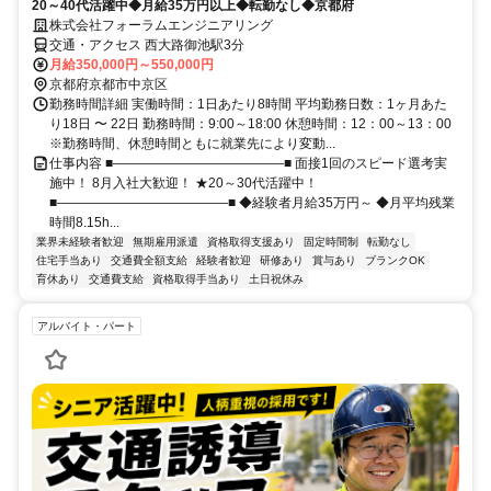
20～40代活躍中◆月給35万円以上◆転勤なし◆京都府
株式会社フォーラムエンジニアリング
交通・アクセス 西大路御池駅3分
月給350,000円～550,000円
京都府京都市中京区
勤務時間詳細 実働時間：1日あたり8時間 平均勤務日数：1ヶ月あた
り18日 〜 22日 勤務時間：9:00～18:00 休憩時間：12：00～13：00
※勤務時間、休憩時間ともに就業先により変動...
仕事内容 ■―――――――――――――■ 面接1回のスピード選考実
施中！ 8月入社大歓迎！ ★20～30代活躍中！
■―――――――――――――■ ◆経験者月給35万円～ ◆月平均残業
時間8.15h...
業界未経験者歓迎
無期雇用派遣
資格取得支援あり
固定時間制
転勤なし
住宅手当あり
交通費全額支給
経験者歓迎
研修あり
賞与あり
ブランクOK
育休あり
交通費支給
資格取得手当あり
土日祝休み
アルバイト・パート