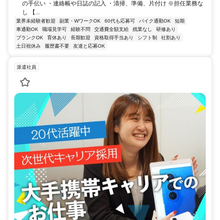
の手伝い ・連絡帳や日誌の記入 ・清掃、準備、片付け ※担任業務な
し 【...
業界未経験者歓迎
副業・WワークOK
60代も応募可
バイク通勤OK
短期
車通勤OK
職場見学可
経験不問
交通費全額支給
残業なし
研修あり
ブランクOK
育休あり
長期歓迎
資格取得手当あり
シフト制
社割あり
土日祝休み
履歴書不要
友達と応募OK
派遣社員