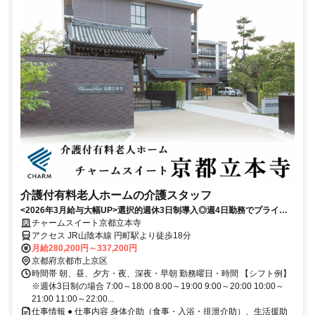
介護付有料老人ホームの介護スタッフ
<2026年3月給与大幅UP>選択的週休3日制導入◎週4日勤務でプライベ
ートと仕事の充実度もUP
チャームスイート京都立本寺
アクセス JR山陰本線 円町駅より徒歩18分
月給280,200円～337,200円
京都府京都市上京区
時間帯 朝、昼、夕方・夜、深夜・早朝 勤務曜日・時間 【シフト例】
※週休3日制の場合 7:00～18:00 8:00～19:00 9:00～20:00 10:00～
21:00 11:00～22:00...
仕事情報 ● 仕事内容 身体介助（食事・入浴・排泄介助）、生活援助