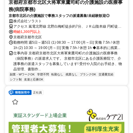
京都府京都市北区大将軍東鷹司町の介護施設の医療事
務(病院事務)
京都市北区の介護施設で事務スタッフの派遣募集!未経験歓迎◎
株式会社ソラスト
アクセス 嵐電北野線 北野白梅町徒歩約7分、ＪＲ山陰本線 円町徒歩
約8分、嵐電北野線 等持院・立命館大学衣笠キャンパス前徒歩約15分
時給1,300円以上
「北野白梅町駅」徒歩6分,敷地内全て禁煙
京都府京都市北区
勤務時間 週5日～週5日 (1) 08:30 ～ 17:00 [月～日] 実働 7.5h / 休憩
1h (2) 10:30 ～ 19:00 [月～日] 実働 7.5h / 休憩 1h ◆基本的に残業...
仕事内容 京都府京都市北区大将軍東鷹司町の介護施設の医療事務
（病院事務）の派遣求人です。 京都市北区にある介護医療院で、介
護事務の派遣スタッフを募集しています! 受付や入院のお手続き、物
品管理、書類作...
副業・WワークOK
学歴不問
転勤なし
残業なし
ブランクOK
交通費支給
シフト制
友達と応募OK
正社員