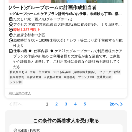
(パート)グループホームの計画作成担当者
＜グループホームのケアプラン計画作成のお仕事。未経験も丁寧に指導
します。＞ケア21が運営するグループホームで計画作成担当者のお仕
たのしい家 西ノ京(グループホーム)
事！介護も少しお手伝いいただくので現場の実状の理解にも繋がりま
アクセス 京都市営東西線 西大路御池2番口徒歩約9分、ＪＲ山陰本線
す。
円町徒歩約10分、京都市営東西線 二条3番口徒歩約10分 JR・京都市
時給1,387円以上
営地下鉄「二条」駅から徒歩約13分
京都府京都市中京区
勤務時間 9:00～18:00(休憩60分) ＊シフト等により若干前後する可能
性あり
仕事内容 ◆- 仕事内容 -◆ ケア21のグループホームで利用者様のケア
プランの作成や新規の ご利用者様との対応が主な業務です。ご家族
や介護職員と連携し て、ご利用者様に最適な介護計画を設計してく
ださ...
社員登用あり
主婦・主夫歓迎
60代も応募可
資格取得支援あり
フリーター歓迎
職場見学可
経験者歓迎
有資格者歓迎
研修あり
ブランクOK
交通費支給
シフト制
同じ企業の求人
前へ
次へ
1
2
3
4
5
この条件の新着求人を受け取る
京都府 / 円町駅