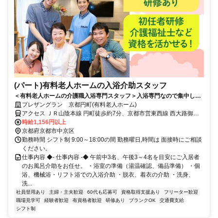
(パート)有料老人ホームの入浴介助スタッフ
＜有料老人ホームの介護職入浴専門スタッフ＞入浴専門なので集中して
業務ができる。初任者研修以上～応募可能です！
プレザングラン 京都円町(有料老人ホーム)
アクセス ＪＲ山陰本線 円町徒歩約7分、京都市営東西線 西大路御池4
番口(北)徒歩約9分、嵐電嵐山本線 西大路三条徒歩約14分 JR山陰本線
時給1,156円以上
「円町」駅から徒歩約7分
京都府京都市中京区
勤務時間 シフト制 9:00～18:00の間 勤務曜日,時間は 面接時にご相談
ください。
仕事内容 ◆- 仕事内容 -◆ 午前中3名、午後3～4名を目安にご入居者
のお風呂介助をお任せ。 ・浴室の準備（湯温確認、備品準備） ・個
浴、機械浴・リフト浴での入浴介助 ・脱衣、着衣の介助 ・洗身、
洗...
社員登用あり
主婦・主夫歓迎
60代も応募可
資格取得支援あり
フリーター歓迎
職場見学可
経験者歓迎
有資格者歓迎
研修あり
ブランクOK
交通費支給
シフト制