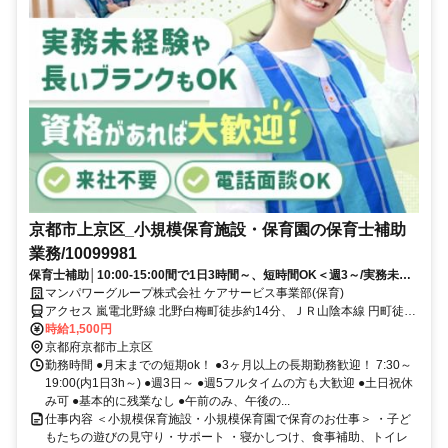
京都市上京区_小規模保育施設・保育園の保育士補助
業務/10099981
保育士補助│10:00-15:00間で1日3時間～、短時間OK＜週3～/実務未経
験OK＞日払いOK
マンパワーグループ株式会社 ケアサービス事業部(保育)
アクセス 嵐電北野線 北野白梅町徒歩約14分、ＪＲ山陰本線 円町徒歩
約15分、京都市営東西線 二条1番口徒歩約18分 車・バイク通勤OK(派
時給1,500円
遣先による)
京都府京都市上京区
勤務時間 ●月末までの短期ok！ ●3ヶ月以上の長期勤務歓迎！ 7:30～
19:00(内1日3h～) ●週3日～ ●週5フルタイムの方も大歓迎 ●土日祝休
み可 ●基本的に残業なし ●午前のみ、午後の...
仕事内容 ＜小規模保育施設・小規模保育園で保育のお仕事＞ ・子ど
もたちの遊びの見守り・サポート ・寝かしつけ、食事補助、トイレ