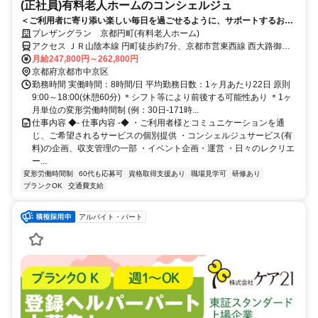
(正社員)有料老人ホームのコンシェルジュ
＜ご利用者に寄り添い楽しい毎日を過ごせるように、サポートするお仕
事。＞受付・総合サービス対応/イベント企画やレクの実施など、介護経
プレザングラン 京都円町(有料老人ホーム)
験も活かせます！
アクセス ＪＲ山陰本線 円町徒歩約7分、京都市営東西線 西大路御池4
番口(北)徒歩約9分、嵐電嵐山本線 西大路三条徒歩約14分 JR山陰本線
月給247,800円～262,800円
「円町」駅から徒歩約7分
京都府京都市中京区
勤務時間 実働時間：8時間/日 平均勤務日数：1ヶ月あたり22日 原則
9:00～18:00(休憩60分) ＊シフト等により前後する可能性あり ＊1ヶ
月単位の変形労働時間制 (例：30日-171時...
仕事内容 ◆- 仕事内容 -◆ ・ご利用者様とコミュニケーションを通
じ、ご希望されるサービスの個別提供 ・コンシェルジュサービス(有
料)の企画、収支管理の一部 ・イベント企画・運営 ・日々のレクリエ
ー...
変形労働時間制
60代も応募可
資格取得支援あり
職場見学可
研修あり
ブランクOK
交通費支給
アルバイト・パート