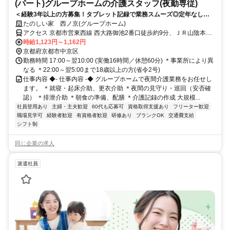
(パート)グループホームの介護スタッフ(夜勤専従)
＜経験3年以上の方募集！タブレット記録で業務スムーズ◎定年なしで
長く稼げる夜勤専従＞「経験を活かして、効率よく高収入を得たい」 そ
たのしい家 西ノ京(グループホーム)
んなあなたに最適なお仕事です。週1回から、無理なくしっかり稼ぎま
アクセス 京都市営東西線 西大路御池2番口徒歩約9分、ＪＲ山陰本線
せんか？
円町徒歩約10分、京都市営東西線 二条3番口徒歩約10分 JR・京都市
時給1,123円～1,162円
営地下鉄「二条」駅から徒歩約13分
京都府京都市中京区
勤務時間 17:00～翌10:00 (実働16時間／休憩60分) ＊事業所により異
なる ＊22:00～翌5:00まで18歳以上の方(省令2号)
仕事内容 ◆- 仕事内容 -◆ グループホームで夜間介護業務をお任せし
ます。 ＊就寝・起床介助、更衣介助 ＊夜間の見守り・巡回（安否確
認） ＊排泄介助 ＊朝食の準備、配膳 ＊介護記録の作成 大規模...
社員登用あり
主婦・主夫歓迎
60代も応募可
資格取得支援あり
フリーター歓迎
職場見学可
経験者歓迎
有資格者歓迎
研修あり
ブランクOK
交通費支給
シフト制
同じ企業の求人
派遣社員