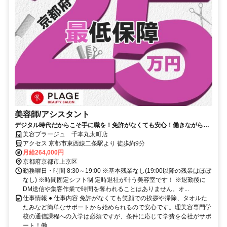
美容師/アシスタント
デジタル時代だからこそ手に職を！免許がなくても安心！働きながら資
格取得を応援。
美容プラージュ 千本丸太町店
アクセス 京都市東西線二条駅より 徒歩約9分
月給264,000円
京都府京都市上京区
勤務曜日・時間 8:30～19:00 ※基本残業なし(19:00以降の残業はほぼ
なし) ※時間固定シフト制 定時退社が叶う美容室です！ ※退勤後に
DM送信や集客作業で時間を奪われることはありません。オ...
仕事情報 ● 仕事内容 免許がなくても笑顔での挨拶や掃除、タオルた
たみなど簡単なサポートから始められるので安心です。理美容専門学
校の通信課程への入学は必須ですが、条件に応じて学費を会社がサポ
ート！働...