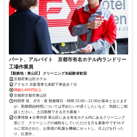
パート、アルバイト 京都市有名ホテル内ランドリー
工場作業員
【勤務地：東山区】 クリーニング未経験者歓迎
京都府東山区ホテル
アクセス 京阪電車七条駅下車徒歩７分
時給1,400円以上
京都府京都市東山区
時間帯 昼、夕方・夜 勤務曜日・時間 15:00～21:00が基本となります
が、勤務開始時間については早めたいや遅くしたいなど、気軽にご相
談ください。 土日勤務できる方大募集！
仕事情報 ● 仕事内容 東山区にある有名ホテル内にあるクリーニング
室にて、クリーニングの補助をしていただける方を募集中です!ホテ
ルに宿泊された、お客様の私服を機械にセットし、仕上げを行った
り、伝票作...