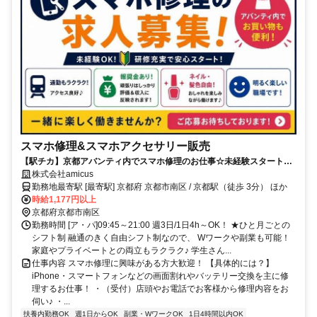
スマホ修理&スマホアクセサリー販売
【駅チカ】京都アバンティ内でスマホ修理のお仕事☆未経験スタート歓
迎☆1～3ヶ月でiPhone修理のプロに☆丁寧な技術研修ありで安心！週3
株式会社amicus
日～！作業はプラモデル感覚で楽しい♪目標達成したら全員に報奨金支給
勤務地最寄駅 [最寄駅] 京都府 京都市南区 / 京都駅（徒歩 3分） ほか
あり！
時給1,177円以上
京都府京都市南区
勤務時間 [ア・パ]09:45～21:00 週3日/1日4h～OK！ ★ひと月ごとの
シフト制 融通のきく自由シフト制なので、 Wワークや副業も可能！
家庭やプライベートとの両立もラクラク♪ 学生さん...
仕事内容 スマホ修理に興味がある方大歓迎！ 【具体的には？】
iPhone・スマートフォンなどの画面割れやバッテリー交換を主に修
理するお仕事！ ・（受付）店頭やお電話でお客様から修理内容をお
伺い♪ ・...
扶養内勤務OK
週1日からOK
副業・WワークOK
1日4時間以内OK