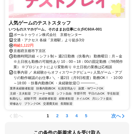
人気ゲームのテストスタッフ
いつものスマホゲーム、そのままお仕事に☆彡/C60A-001
ポールトゥウィン株式会社 京都センター
交通・アクセス 各線「京都駅」より徒歩3分
時給1,122円
京都府京都市下京区
勤務時間詳細 ＜シフト制＞ 週2日勤務（扶養内） 勤務曜日：月～金
※土日祝も勤務の可能性あり 10：00～18：00の固定勤務（7時間作
業） ※プロジェクトにより変動有り ※土日祝の業務は応相談
仕事内容 ／ 未経験からオフィスワークデビュー♪ 人気ゲーム・アプ
リの動作確認のお仕事♪ ＼ ・週2日（月9日程度）勤務OK！ ・10:00
～18:00 ・扶養内勤務OK ・未経験歓迎◎ ━━━━...
業界未経験者歓迎
扶養内勤務OK
社員登用あり
副業・WワークOK
主婦・主夫歓迎
フリーター歓迎
シフト自由
学歴不問
平日のみOK
学生歓迎
転勤なし
経験不問
未経験者歓迎
経験者歓迎
ネイルOK
月1シフト提出
研修あり
ブランクOK
交通費支給
長期歓迎
前へ
次へ
1
2
3
4
5
この条件の新着求人を受け取る