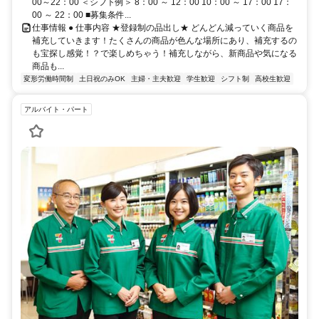
00～22：00 ＜シフト例＞ 8：00 ～ 12：00 10：00 ～ 17：00 17：
00 ～ 22：00 ■募集条件...
仕事情報 ● 仕事内容 ★登録制の品出し★ どんどん減っていく商品を
補充していきます！たくさんの商品が色んな場所にあり、補充するの
も宝探し感覚！？で楽しめちゃう！補充しながら、新商品や気になる
商品も...
変形労働時間制
土日祝のみOK
主婦・主夫歓迎
学生歓迎
シフト制
高校生歓迎
アルバイト・パート