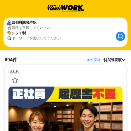
京都府
東福寺駅
職種を選択してください
シフト制
キーワードを選択してください
694件
条件保存
関連度順
正社員