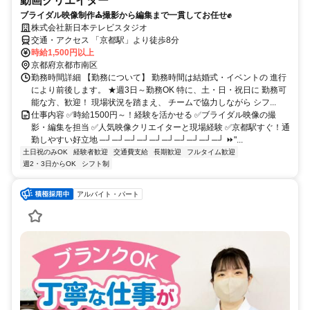
動画クリエイター
ブライダル映像制作⛪撮影から編集まで一貫してお任せ✊
株式会社新日本テレビスタジオ
交通・アクセス 「京都駅」より徒歩8分
時給1,500円以上
京都府京都市南区
勤務時間詳細 【勤務について】 勤務時間は結婚式・イベントの 進行
により前後します。 ★週3日～勤務OK 特に、土・日・祝日に 勤務可
能な方、歓迎！ 現場状況を踏まえ、 チームで協力しながら シフ...
仕事内容 ✅時給1500円～！経験を活かせる ✅ブライダル映像の撮
影・編集を担当 ✅人気映像クリエイターと現場経験 ✅京都駅すぐ！通
勤しやすい好立地 ─┘─┘─┘─┘─┘─┘─┘─┘─┘─┘ ⏩"...
土日祝のみOK
経験者歓迎
交通費支給
長期歓迎
フルタイム歓迎
週2・3日からOK
シフト制
アルバイト・パート