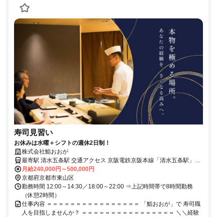
寿司見習い
お休みは水曜＋シフトの週休2日制！
株式会社鮨おおが
最寄駅 清水五条駅 交通アクセス 京阪電鉄京阪本線「清水五条駅」よ
り徒歩12分
月給240,000円～500,000円
京都府京都市東山区
勤務時間 12:00～14:30／18:00～22:00 ⇒上記時間帯で8時間勤務
（休憩2時間）
仕事内容 ＝＝＝＝＝＝＝＝＝＝＝＝＝＝＝＝ 「鮨おおが」で 寿司職
人を目指しませんか？ ＝＝＝＝＝＝＝＝＝＝＝＝＝＝＝＝ ＼＼経験