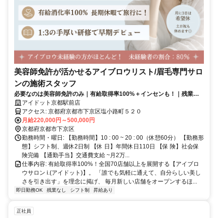
美容師免許が活かせるアイブロウリスト/眉毛専門サロ
ンの施術スタッフ
必要なのは美容師免許のみ｜有給取得率100%＋インセンも！｜残業な
し・研修中も給与支給
アイドット京都駅前店
アクセス: 京都府京都市下京区塩小路町５２０
月給220,000円～500,000円
京都府京都市下京区
勤務時間・曜日: 【勤務時間】10 : 00 ~ 20 : 00（休憩60分） 【勤務形
態】シフト制、週休2日制 【休 日】年間休日110日 【保 険】社会保
険完備 【通勤手当】交通費支給 ~月2万...
仕事内容: 有給取得率100%！全国70店舗以上を展開する【アイブロ
ウサロン i.(アイドット)】。 「誰でも気軽に通えて、自分らしい美し
さを引き出す」を理念に掲げ、 毎月新しい店舗をオープンするほ...
即日勤務OK
残業なし
シフト制
昇給あり
正社員