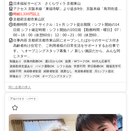
務も相談OK｜入社祝い金最大30万円｜家庭や子育てと両立しやすい介
日本福祉サービス さくらヴィラ 京都東山
護スタッフ
アクセス 京阪本線「東福寺駅」より徒歩9分、京阪本線「鳥羽街道
駅」より車で5分、京阪本線「七条駅」より車で5分 ※バイク通勤OK
時給1,320円以上
京都府京都市東山区
勤務時間 シフトサイクル：1ヶ月 シフト提出期限：シフト開始の14
日前 シフト確定時期：シフト開始の10日前 【勤務時間・曜日】 07：
00～16：00（休憩60分） 12：00～21：00（休憩60...
仕事内容 京都府京都市東山区にオープンしたばかりのサービス付き
高齢者向け住宅で、 ご利用者様の日常生活をサポートするお仕事で
す。 ＼オープニングスタッフ募集！／ 新しい施設だから、みんな同
じスター...
制服あり
扶養内勤務OK
週1日からOK
副業・WワークOK
60代も応募可
資格取得支援あり
バイク通勤OK
シフト自由
学歴不問
即日勤務OK
職場見学可
経験不問
未経験者歓迎
経験者歓迎
残業なし
有資格者歓迎
月1シフト提出
研修あり
ブランクOK
オープニングスタッフ
同じ企業の求人
アルバイト・パート