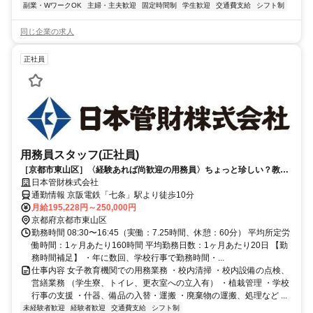
副業・WワークOK
主婦・主夫歓迎
固定時間制
学生歓迎
交通費支給
シフト制
同じ企業の求人
正社員
用務員スタッフ(正社員)
［京都市東山区］〈経験あれば尚歓迎の用務員〉ちょっと珍しい？教育
機関での用務員募集
日本管財株式会社
通勤情報 京阪電鉄「七条」駅より徒歩10分
月給195,228円～250,000円
京都府京都市東山区
勤務時間 08:30〜16:45（実働：7.25時間、休憩：60分） 平均所定労
働時間：1ヶ月あたり160時間 平均勤務日数：1ヶ月あたり20日 【勤
務時間補足】 ・年に数回、学校行事で勤務時間・...
仕事内容 女子教育機関での用務業務 ・校内清掃 ・校内設備の点検、
営繕業務 （学生寮、トイレ、更衣室への立入有） ・植栽管理 ・学校
行事の支援 ・什器、備品の入替・運搬 ・廃棄物の運搬、処理など ...
未経験者歓迎
経験者歓迎
交通費支給
シフト制