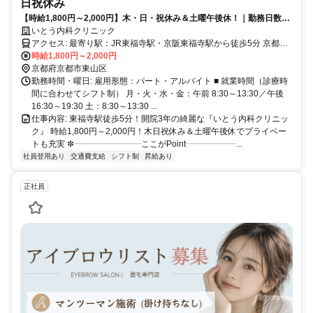
日祝休み
【時給1,800円～2,000円】木・日・祝休み＆土曜午後休！｜勤務日数・
時間帯は相談OK｜Wワーク可｜開院3年目の綺麗な内科クリニック｜東
いとう内科クリニック
福寺駅徒歩5分
アクセス: 最寄り駅：JR東福寺駅・京阪東福寺駅から徒歩5分 京都市
バス：バス停「東福寺」または「泉涌寺道」徒歩２分 京都市バス
時給1,800円～2,000円
『202』『207』『208』『58』『88』が発着します
京都府京都市東山区
勤務時間・曜日: 雇用形態：パート・アルバイト ■ 就業時間（診療時
間に合わせてシフト制） 月・火・水・金：午前 8:30～13:30／午後
16:30～19:30 土：8:30～13:30 ...
仕事内容: 東福寺駅徒歩5分！開院3年の綺麗な『いとう内科クリニッ
ク』 時給1,800円～2,000円！木日祝休み＆土曜午後休でプライベー
トも充実 ✼┈┈┈┈┈┈┈┈ここがPoint┈┈┈┈┈┈...
社員登用あり
交通費支給
シフト制
昇給あり
正社員