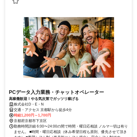
PCデータ入力業務・チャットオペレーター
高稼働歓迎！やる気次第でガッツリ稼げる
株式会社D・E・N
交通・アクセス 京都駅から徒歩4分
時給1,200円～1,700円
京都府京都市下京区
勤務時間詳細 6:00〜24:00の間で時間・曜日応相談 ノルマ一切は有り
ません。 ■時間・曜日応相談（休み希望日程も原則、優先させて頂き