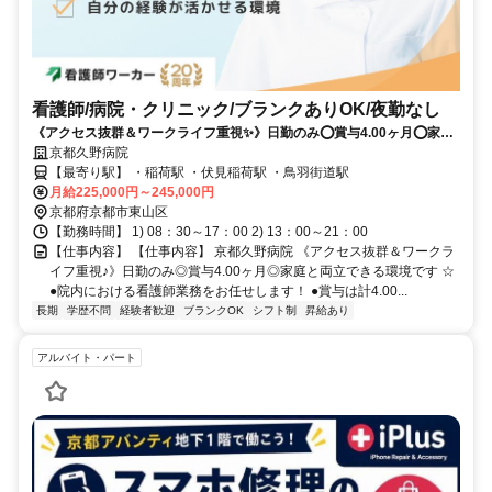
看護師/病院・クリニック/ブランクありOK/夜勤なし
《アクセス抜群＆ワークライフ重視✨》日勤のみ⭕賞与4.00ヶ月⭕家庭
と両立できる環境です⭐
京都久野病院
【最寄り駅】 ・稲荷駅 ・伏見稲荷駅 ・鳥羽街道駅
月給225,000円～245,000円
京都府京都市東山区
【勤務時間】 1) 08：30～17：00 2) 13：00～21：00
【仕事内容】 【仕事内容】 京都久野病院 《アクセス抜群＆ワークラ
イフ重視♪》日勤のみ◎賞与4.00ヶ月◎家庭と両立できる環境です ☆
●院内における看護師業務をお任せします！ ●賞与は計4.00...
長期
学歴不問
経験者歓迎
ブランクOK
シフト制
昇給あり
アルバイト・パート