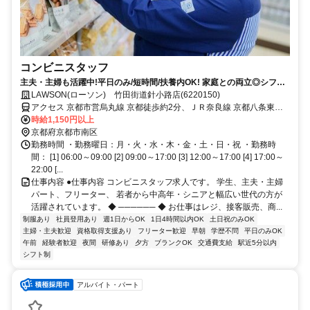
コンビニスタッフ
主夫・主婦も活躍中!平日のみ/短時間/扶養内OK! 家庭との両立◎シフト
ご相談ください
LAWSON(ローソン) 竹田街道針小路店(6220150)
アクセス 京都市営烏丸線 京都徒歩約2分、ＪＲ奈良線 京都八条東口
徒歩約4分、ＪＲ山陰本線 京都八条東口徒歩約4分
時給1,150円以上
京都府京都市南区
勤務時間 ・勤務曜日：月・火・水・木・金・土・日・祝 ・勤務時
間： [1] 06:00～09:00 [2] 09:00～17:00 [3] 12:00～17:00 [4] 17:00～
22:00 [...
仕事内容 ●仕事内容 コンビニスタッフ求人です。 学生、主夫・主婦
パート、フリーター、 若者から中高年・シニアと幅広い世代の方が
活躍されています。 ◆ ────── ◆ お仕事はレジ、接客販売、商...
制服あり
社員登用あり
週1日からOK
1日4時間以内OK
土日祝のみOK
主婦・主夫歓迎
資格取得支援あり
フリーター歓迎
早朝
学歴不問
平日のみOK
午前
経験者歓迎
夜間
研修あり
夕方
ブランクOK
交通費支給
駅近5分以内
シフト制
アルバイト・パート