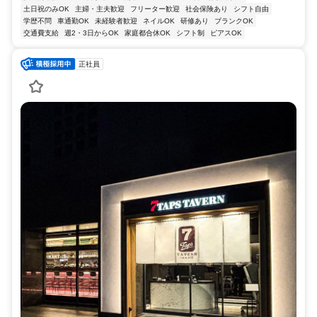
土日祝のみOK
主婦・主夫歓迎
フリーター歓迎
社会保険あり
シフト自由
学歴不問
車通勤OK
未経験者歓迎
ネイルOK
研修あり
ブランクOK
交通費支給
週2・3日からOK
家庭都合休OK
シフト制
ピアスOK
正社員