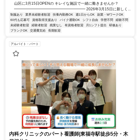
山区に3月15日OPENの キレイな施設で一緒に働きませんか？
━━━━━━━━━━━━━━━━━━━ 2026年3月15日に新しく...
制服あり
業界未経験者歓迎
扶養内勤務OK
週1日からOK
副業・WワークOK
60代も応募可
資格取得支援あり
バイク通勤OK
シフト自由
学歴不問
経験不問
未経験者歓迎
経験者歓迎
残業なし
有資格者歓迎
月1シフト提出
研修あり
ブランクOK
交通費支給
長期歓迎
アルバイト・パート
内科クリニックのパート看護師|東福寺駅徒歩5分・木