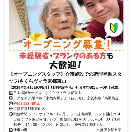
【オープニングスタッフ】介護施設での調理補助スタ
ッフ/さくらヴィラ京都東山
【2026年3月15日OPEN】料理経験を活かせます◎週1日～OK！残業な
し！未経験の方・ブランクありの方も大歓迎！40代・50代・シニア活躍
日本福祉サービス さくらヴィラ 京都東山
中！
アクセス 京阪本線「東福寺駅」より徒歩9分、京阪本線「鳥羽街道
駅」より車で5分、京阪本線「七条駅」より車で5分 ※バイク通勤OK
時給1,122円以上
京都府京都市東山区
勤務時間 シフトサイクル：1ヶ月 シフト提出期限：シフト開始の14
日前 シフト確定時期：シフト開始の10日前 07：00～14：00（休憩
45分） 14：30～20：00（休憩なし） ※残業はほぼあり...
仕事内容 ━━━━━━━━━━━━━━━━━━━ 京都府京都市東