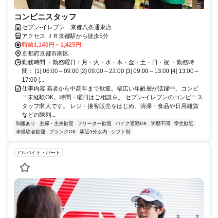
コンビニスタッフ
セブン-イレブン 京都八条通東店
アクセス ＪＲ京都駅から徒歩5分
時給1,140円～1,425円
京都府京都市南区
勤務時間 ・勤務曜日：月・火・水・木・金・土・日・祝 ・勤務時
間： [1] 06:00～09:00 [2] 09:00～22:00 [3] 09:00～13:00 [4] 13:00～
17:00 [...
仕事内容 若者から中高年まで歓迎。幅広い年齢層が活躍中。コンビ
ニ未経験OK。時間・曜日はご相談を。 セブン-イレブンのコンビニス
タッフ求人です。 レジ・接客販売をはじめ、清掃・食品や日用雑貨
などの陳列...
制服あり
主婦・主夫歓迎
フリーター歓迎
バイク通勤OK
学歴不問
学生歓迎
未経験者歓迎
ブランクOK
駅近5分以内
シフト制
アルバイト・パート