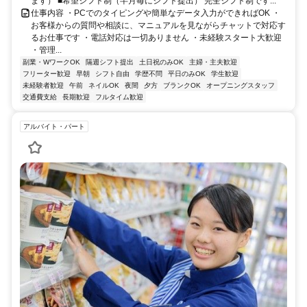
ます） ■希望シフト制（半月毎にシフト提出） 完全シフト制です...
仕事内容 ・PCでのタイピングや簡単なデータ入力ができればOK ・
お客様からの質問や相談に、マニュアルを見ながらチャットで対応す
るお仕事です ・電話対応は一切ありません ・未経験スタート大歓迎
・管理...
副業・WワークOK
隔週シフト提出
土日祝のみOK
主婦・主夫歓迎
フリーター歓迎
早朝
シフト自由
学歴不問
平日のみOK
学生歓迎
未経験者歓迎
午前
ネイルOK
夜間
夕方
ブランクOK
オープニングスタッフ
交通費支給
長期歓迎
フルタイム歓迎
アルバイト・パート