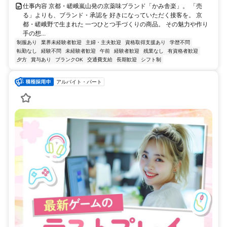
仕事内容 京都・嵯峨嵐山発の京薬味ブランド「かみ舎楽」。 「売
る」よりも、ブランド・承認を 好きになっていただく接客を。 京
都・嵯峨野で生まれた 一つひとつ手づくりの商品。 その魅力や作り
手の想...
制服あり
業界未経験者歓迎
主婦・主夫歓迎
資格取得支援あり
学歴不問
転勤なし
経験不問
未経験者歓迎
午前
経験者歓迎
残業なし
有資格者歓迎
夕方
賞与あり
ブランクOK
交通費支給
長期歓迎
シフト制
アルバイト・パート