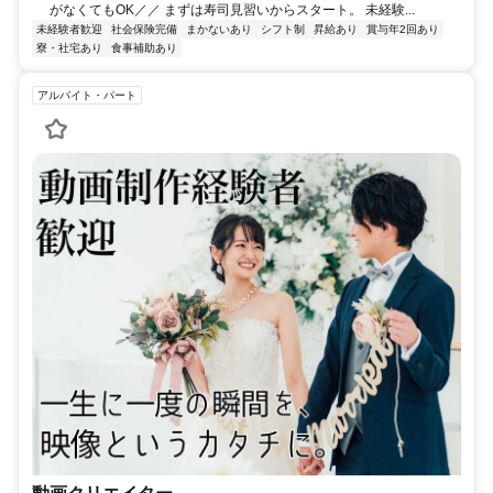
がなくてもOK／／ まずは寿司見習いからスタート。 未経験...
未経験者歓迎
社会保険完備
まかないあり
シフト制
昇給あり
賞与年2回あり
寮・社宅あり
食事補助あり
アルバイト・パート