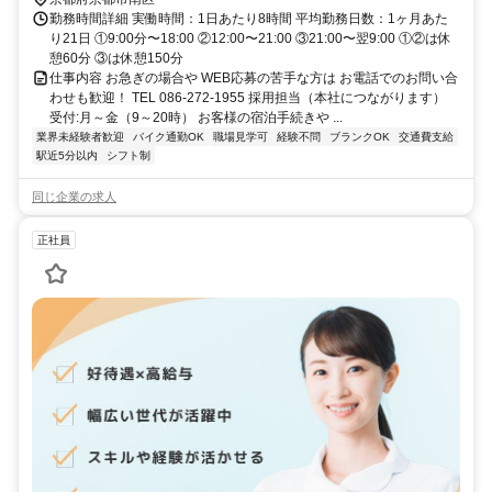
勤務時間詳細 実働時間：1日あたり8時間 平均勤務日数：1ヶ月あた
り21日 ①9:00分〜18:00 ②12:00〜21:00 ③21:00〜翌9:00 ①②は休
憩60分 ③は休憩150分
仕事内容 お急ぎの場合や WEB応募の苦手な方は お電話でのお問い合
わせも歓迎！ TEL 086-272-1955 採用担当（本社につながります）
受付:月～金（9～20時） お客様の宿泊手続きや ...
業界未経験者歓迎
バイク通勤OK
職場見学可
経験不問
ブランクOK
交通費支給
駅近5分以内
シフト制
同じ企業の求人
正社員