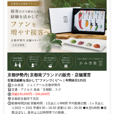
京都伊勢丹| 京都発ブランドの販売・店舗運営
百貨店経験を活かして"ファンづくり"へ｜年間休日125日
かみ舎楽 ジェイアール京都伊勢丹
交通・アクセス 各線「京都駅」スグ
月給230,000円～300,000円
京都府京都市下京区
勤務時間詳細 実働時間：1日あたり8時間 平均勤務日数：1ヶ月あた
り20日 〜 23日 早番9:30～18:30 遅番11:30～20:30 ◆休憩1時間 ◆残
業ほぼなし 基本は上記時間帯での勤務...