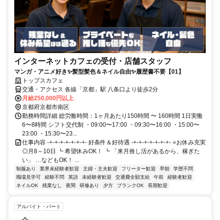
インターネットカフェの受付・店舗スタッフ
マンガ・アニメ好き✨髪型髪色＆ネイル自由✨履歴書不要【01】
トップスカフェ
交通・アクセス 各線「京都」駅 八条口より徒歩2分
月給250,000円以上
京都府京都市南区
勤務時間詳細 総労働時間：1ヶ月あたり150時間 〜 160時間 1日実働
6〜8時間 シフト交代制 ・09:00〜17:00 ・09:30〜16:00 ・15:00〜
23:00 ・15:30〜23...
仕事内容 -+-+-+-+-+-+-+- 好条件＆好待遇 -+-+-+-+-+-+-+- ⭐お休み充実
◎月8～10日 ┗ 希望休みOK！ ┗ 「来月推し活があるから、稼ぎた
い」 …などもOK！ ...
制服あり
業界未経験者歓迎
主婦・主夫歓迎
フリーター歓迎
早朝
学歴不問
職場見学可
経験不問
英語
未経験者歓迎
交通費全額支給
午前
経験者歓迎
ネイルOK
残業なし
夜間
研修あり
夕方
ブランクOK
長期歓迎
アルバイト・パート