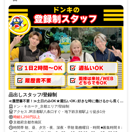
品出しスタッフ/登録制
≪履歴書不要！≫土日のみOK★週払いOK♪好きな時に働けるから長く続
けられる◎登録制スタッフ☆
ドン・キホーテ_京都エリア/登録制
アクセス JR京都駅八条口すぐ・地下鉄京都駅より徒歩1分
時給1,250円以上
京都府京都市南区
時間帯 朝、昼、夕方・夜、深夜・早朝 勤務曜日・時間 ■募集時間 8：