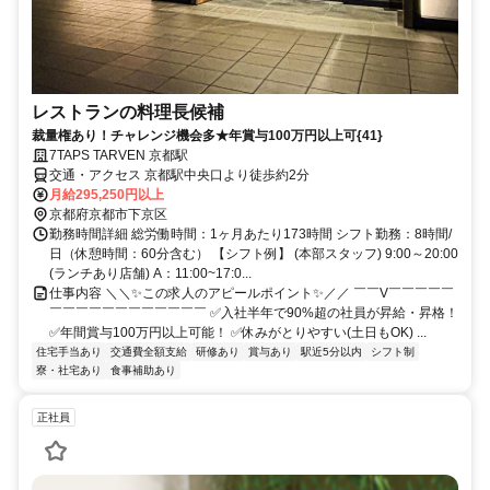
レストランの料理長候補
裁量権あり！チャレンジ機会多★年賞与100万円以上可{41}
7TAPS TARVEN 京都駅
交通・アクセス 京都駅中央口より徒歩約2分
月給295,250円以上
京都府京都市下京区
勤務時間詳細 総労働時間：1ヶ月あたり173時間 シフト勤務：8時間/
日（休憩時間：60分含む） 【シフト例】 (本部スタッフ) 9:00～20:00
(ランチあり店舗) A：11:00~17:0...
仕事内容 ＼＼✨この求人のアピールポイント✨／／ ￣￣V￣￣￣￣￣
￣￣￣￣￣￣￣￣￣￣￣￣ ✅入社半年で90%超の社員が昇給・昇格！
✅年間賞与100万円以上可能！ ✅休みがとりやすい(土日もOK) ...
住宅手当あり
交通費全額支給
研修あり
賞与あり
駅近5分以内
シフト制
寮・社宅あり
食事補助あり
正社員