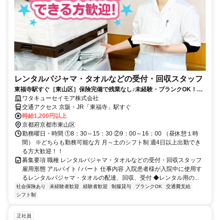
レンタルパジャマ・タオルなどの受付・回収スタッフ
東福寺駅すぐ［東山区］保険完備で残業なし♪未経験・ブランクOK！主
婦パートさん活躍中！
ワタキューセイモア株式会社
交通アクセス 京阪・JR「東福寺」駅すぐ
時給1,200円以上
京都府京都市東山区
勤務曜日・時間 ①8：30～15：30 ②9：00～16：00 （昼休憩１時
間） ※どちらも勤務可能な方 月～土のシフト制 週4日以上出勤でき
る方大歓迎！！
募集要項 職種 レンタルパジャマ・タオルなどの受付・回収スタッフ
雇用形態 アルバイト / パート 仕事内容 入院患者様が入院中に使用す
るレンタルパジャマ・タオルの配達、回収、受付 ◆レンタル用の...
社会保険あり
未経験者歓迎
経験者歓迎
制服貸与
ブランクOK
交通費支給
シフト制
正社員