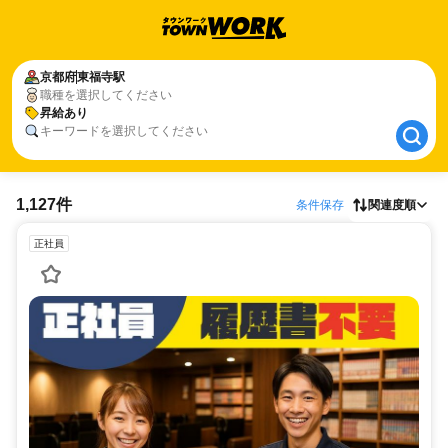
京都府
京都府
東福寺駅
東福寺駅
職種を選択してください
昇給あり
昇給あり
キーワードを選択してください
1,127件
条件保存
関連度順
正社員