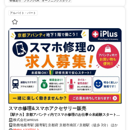
研修あり
ブランクOK
オープニングスタッフ
アルバイト・パート
スマホ修理&スマホアクセサリー販売
【駅チカ】京都アバンティ内でスマホ修理のお仕事☆未経験スタート歓
迎☆1～3ヶ月でiPhone修理のプロに☆丁寧な技術研修ありで安心！週3
株式会社amicus
日～！作業はプラモデル感覚で楽しい♪目標達成したら全員に報奨金支給
勤務地最寄駅 [最寄駅] 京都府 京都市南区 / 京都駅（徒歩 3分） ほか