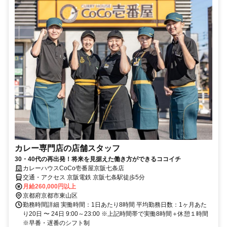
カレー専門店の店舗スタッフ
30・40代の再出発！将来を見据えた働き方ができるココイチ
カレーハウスCoCo壱番屋京阪七条店
交通・アクセス 京阪電鉄 京阪七条駅徒歩5分
月給260,000円以上
京都府京都市東山区
勤務時間詳細 実働時間：1日あたり8時間 平均勤務日数：1ヶ月あた
り20日 〜 24日 9:00～23:00 ※上記時間帯で実働8時間＋休憩１時間
※早番・遅番のシフト制