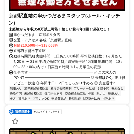
京都駅直結の串かつだるまスタッフ(ホール・キッチ
ン)
未経験から年収350万以上可能！嬉しい賞与年3回！深夜なし！
串かつだるま 京都ポルタ店
交通・アクセス 各線「京都駅」直結
月給210,500円～318,063円
京都府京都市下京区
勤務時間詳細 実働時間：1日あたり8時間 平均勤務日数：1ヶ月あた
り20日 〜 21日 平均労働時間制／週実働平均40時間 勤務時間：10：
00～23：00の内で１日実働８時間 ※1ヶ月単位の変形...
仕事内容 ━━━━━━━━━━━━━━━━━━ ✅ この求人の
POINT ━━━━━━━━━━━━━━━━━━ ◎ 未経験OK／正社員
デビュー歓迎 ◎ 年間休日112日でしっかり休める ◎ 完全週休2...
制服あり
業界未経験者歓迎
変形労働時間制
フリーター歓迎
学歴不問
転勤なし
経験不問
未経験者歓迎
住宅手当あり
交通費全額支給
午前
駅ナカ
研修あり
夕方
賞与あり
ブランクOK
交通費支給
長期歓迎
駅近5分以内
社割あり
アルバイト・パート