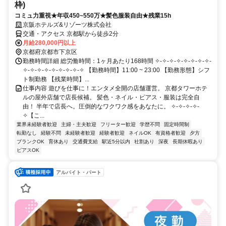
枠)
コミュ力重視★年収450~550万★髪色服装自由★残業15h
京阪ホテルズ&リゾーツ株式会社
交通・アクセス 京都駅から徒歩2分
月給280,000円以上
京都府京都市下京区
勤務時間詳細 総労働時間：1ヶ月あたり168時間 ✧-✧-✧-✧-✧-✧-✧-✧-
✧-✧-✧-✧-✧-✧-✧-✧-✧ 【勤務時間】11:00 ~ 23:00 【勤務形態】シフ
ト制勤務 【残業時間】...
仕事内容 遊びを仕事に！エンタメ全開の店舗運営。 京都タワーホテ
ルの屋外店舗で店長候補。 髪色・ネイル・ピアス・服装は完全自
由！ 半年で店長へ。圧倒的なワクワク感をあなたに。 ✧-✧-✧-✧-
✧【こ...
業界未経験者歓迎
主婦・主夫歓迎
フリーター歓迎
学歴不問
固定時間制
転勤なし
経験不問
未経験者歓迎
経験者歓迎
ネイルOK
有資格者歓迎
夕方
ブランクOK
育休あり
交通費支給
駅近5分以内
社割あり
深夜
長期休暇あり
ピアスOK
アルバイト・パート