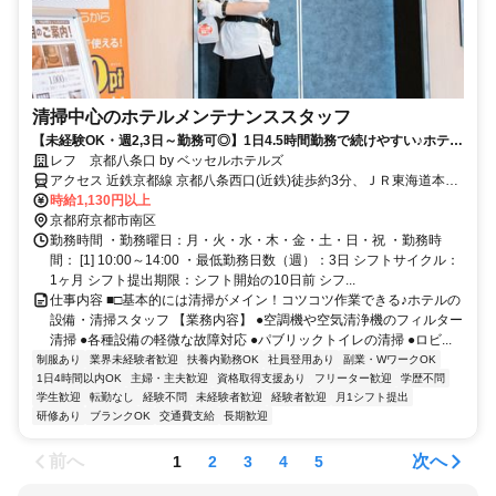
清掃中心のホテルメンテナンススタッフ
【未経験OK・週2,3日～勤務可◎】1日4.5時間勤務で続けやすい♪ホテル
の設備・清掃スタッフ
レフ 京都八条口 by ベッセルホテルズ
アクセス 近鉄京都線 京都八条西口(近鉄)徒歩約3分、ＪＲ東海道本線
京都八条西口(近鉄)徒歩約3分、連絡バス 京都八条西口(近鉄)徒歩約3
時給1,130円以上
分
京都府京都市南区
勤務時間 ・勤務曜日：月・火・水・木・金・土・日・祝 ・勤務時
間： [1] 10:00～14:00 ・最低勤務日数（週）：3日 シフトサイクル：
1ヶ月 シフト提出期限：シフト開始の10日前 シフ...
仕事内容 ■□基本的には清掃がメイン！コツコツ作業できる♪ホテルの
設備・清掃スタッフ 【業務内容】 ●空調機や空気清浄機のフィルター
清掃 ●各種設備の軽微な故障対応 ●パブリックトイレの清掃 ●ロビ...
制服あり
業界未経験者歓迎
扶養内勤務OK
社員登用あり
副業・WワークOK
1日4時間以内OK
主婦・主夫歓迎
資格取得支援あり
フリーター歓迎
学歴不問
学生歓迎
転勤なし
経験不問
未経験者歓迎
経験者歓迎
月1シフト提出
研修あり
ブランクOK
交通費支給
長期歓迎
前へ
次へ
1
2
3
4
5