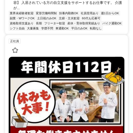
容】 入居されている方の自立支援をサポートするお仕事です。 介護
が...
業界未経験者歓迎
変形労働時間制
扶養内勤務OK
社員登用あり
週1日からOK
副業・WワークOK
土日祝のみOK
主婦・主夫歓迎
60代も応募可
資格取得支援あり
長期
フリーター歓迎
産休・育休取得実績あり
バイク通勤OK
シフト自由
大量募集
学歴不問
車通勤OK
平日のみOK
転勤なし
正社員