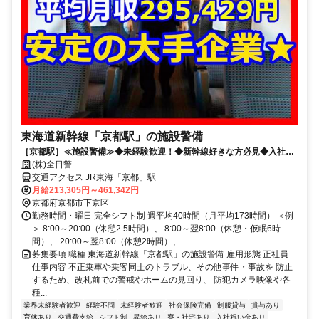
東海道新幹線「京都駅」の施設警備
［京都駅］≪施設警備≫◆未経験歓迎！◆新幹線好きな方必見◆入社祝
金最大10万円◆
(株)全日警
交通アクセス JR東海「京都」駅
月給213,305円～461,342円
京都府京都市下京区
勤務時間・曜日 完全シフト制 週平均40時間（月平均173時間） ＜例
＞ 8:00～20:00（休憩2.5時間）、 8:00～翌8:00（休憩・仮眠6時
間）、 20:00～翌8:00（休憩2時間）、...
募集要項 職種 東海道新幹線「京都駅」の施設警備 雇用形態 正社員
仕事内容 不正乗車や乗客同士のトラブル、その他事件・事故を 防止
するため、改札前での警戒やホームの見回り、 防犯カメラ映像や各
種...
業界未経験者歓迎
経験不問
未経験者歓迎
社会保険完備
制服貸与
賞与あり
育休あり
交通費支給
シフト制
昇給あり
寮・社宅あり
入社祝い金あり