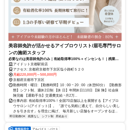
美容師免許が活かせるアイブロウリスト/眉毛専門サロ
ンの施術スタッフ
必要なのは美容師免許のみ｜有給取得率100%＋インセンも！｜残業な
し・研修中も給与支給
アイドット京都駅前店
アクセス: 京都府京都市下京区塩小路町５２０
月給220,000円～500,000円
京都府京都市下京区
勤務時間・曜日: 【勤務時間】10 : 00 ~ 20 : 00（休憩60分） 【勤務形
態】シフト制、週休2日制 【休 日】年間休日110日 【保 険】社会保
険完備 【通勤手当】交通費支給 ~月2万...
仕事内容: 有給取得率100%！全国70店舗以上を展開する【アイブロ
ウサロン i.(アイドット)】。 「誰でも気軽に通えて、自分らしい美し
さを引き出す」を理念に掲げ、 毎月新しい店舗をオープンするほ...
即日勤務OK
残業なし
シフト制
昇給あり
アルバイト・パート