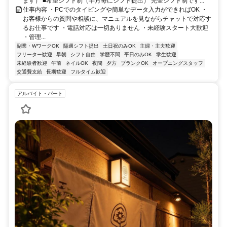
ます） ■希望シフト制（半月毎にシフト提出） 完全シフト制です...
仕事内容 ・PCでのタイピングや簡単なデータ入力ができればOK ・
お客様からの質問や相談に、マニュアルを見ながらチャットで対応す
るお仕事です ・電話対応は一切ありません ・未経験スタート大歓迎
・管理...
副業・WワークOK
隔週シフト提出
土日祝のみOK
主婦・主夫歓迎
フリーター歓迎
早朝
シフト自由
学歴不問
平日のみOK
学生歓迎
未経験者歓迎
午前
ネイルOK
夜間
夕方
ブランクOK
オープニングスタッフ
交通費支給
長期歓迎
フルタイム歓迎
アルバイト・パート