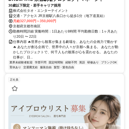
30歳以下限定・若手キャリア採用
株式会社タオ・エンターテイメント
交通・アクセス JR京都駅八条口から徒歩1分（地下道直結）
月給327,000円～350,000円
京都府京都市南区
勤務時間詳細 実働時間：1日あたり8時間 平均勤務日数：1ヶ月あた
り20日 〜 22日
仕事内容 🔥世界から観客が集まる劇場を、あなたの企画力で動かす
🔥 あなたが創る企画で、世界中の人々が京都へ集まる。 あなたが動
かしたプロジェクトで、何千人もの観客が心を震わせる。 あなたの
仕事が、日...
業界未経験者歓迎
学歴不問
固定時間制
経験不問
英語
研修あり
ブランクOK
育休あり
交通費支給
服装自由
髪型・髪色自由
正社員