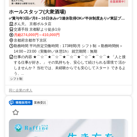
ホールスタッフ(大衆酒場)
✅賞与年3回✅月8～10日休み✅3連休取得OK✅半休制度あり✅東証プラ
イム上場グループ✅未経験からキャリアアップ可能
ぎん天。 京都ポルタ店
交通手段 京都駅より徒歩1分
月給274,000円～410,000円
京都府京都市下京区
勤務時間 平均所定労働時間：173時間/月 シフト制 ＜勤務時間例＞
14:00～23:00（実働8h／休憩1h） 就労期間：無期
仕事の内容 ★⌒☆⌒★⌒☆⌒★⌒☆⌒★⌒☆⌒★⌒☆⌒★ 「人と接
する仕事が好き。」 その気持ちを、安心して続けられる環境で 活か
しませんか？ 当社では、未経験からでも安心してスタート できるよ
う、...
シフト制
同じ企業の求人
業務委託