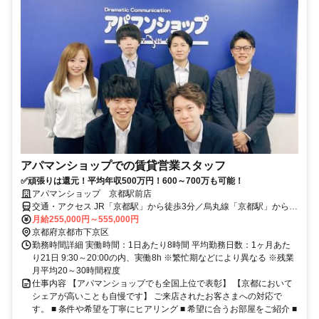
アパマンショップでの賃貸営業スタッフ
✅頑張りは還元！平均年収500万円！600～700万も可能！
アパマンショップ 京都駅前店
交通・アクセス JR「京都駅」から徒歩3分／烏丸線「京都駅」から徒
歩1分
月給255,000円～555,000円
京都府京都市下京区
勤務時間詳細 実働時間：1日あたり8時間 平均勤務日数：1ヶ月あた
り21日 9:30～20:00の内、実働8h ※繁忙期などにより異なる ※残業
月平均20～30時間程度
仕事内容 【アパマンショップでも全国上位で表彰】 【京都において
シェアが高いことも自慢です】 ご来店されたお客さまへの対応で
す。 ■ 条件や希望を丁寧にヒアリング ■ 希望に合うお部屋をご紹介 ■