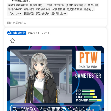
ア技術に加え...
業界未経験者歓迎
社員登用あり
主婦・主夫歓迎
資格取得支援あり
学歴不問
平日のみOK
経験不問
未経験者歓迎
経験者歓迎
有資格者歓迎
研修あり
ブランクOK
長期歓迎
駅近5分以内
週4日以上OK
同じ企業の求人
アルバイト・パート