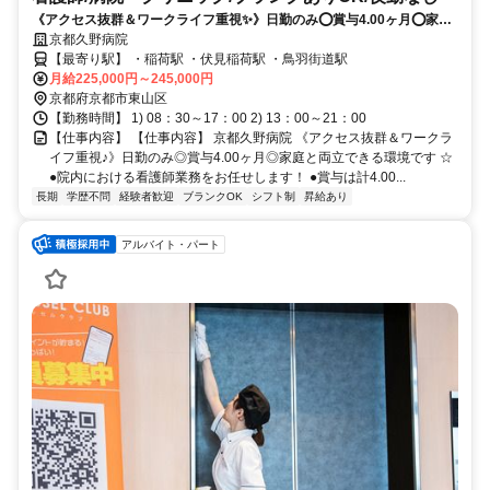
《アクセス抜群＆ワークライフ重視✨》日勤のみ⭕賞与4.00ヶ月⭕家庭
と両立できる環境です⭐
京都久野病院
【最寄り駅】 ・稲荷駅 ・伏見稲荷駅 ・鳥羽街道駅
月給225,000円～245,000円
京都府京都市東山区
【勤務時間】 1) 08：30～17：00 2) 13：00～21：00
【仕事内容】 【仕事内容】 京都久野病院 《アクセス抜群＆ワークラ
イフ重視♪》日勤のみ◎賞与4.00ヶ月◎家庭と両立できる環境です ☆
●院内における看護師業務をお任せします！ ●賞与は計4.00...
長期
学歴不問
経験者歓迎
ブランクOK
シフト制
昇給あり
アルバイト・パート