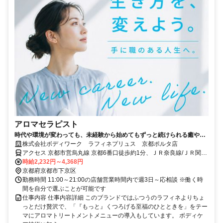
アロマセラピスト
時代や環境が変わっても、未経験から始めてもずっと続けられる癒やし
の仕事。手に職を身につけて、生き方を変えよう。
株式会社ボディワーク ラフィネプリュス 京都ポルタ店
アクセス 京都市営烏丸線 京都6番口徒歩約1分、ＪＲ奈良線/ＪＲ関西
本線 京都中央口徒歩約2分、ＪＲ山陰本線 京都中央口徒歩約2分 最寄
時給2,232円～4,368円
駅：京都駅
京都府京都市下京区
勤務時間 11:00～21:00の店舗営業時間内で週3日～応相談 ※働く時
間を自分で選ぶことが可能です
仕事内容 仕事内容詳細 このブランドではふつうのラフィネよりちょ
っとだけ贅沢で、「『もっと』くつろげる至福のひとときを」をテー
マにアロマトリートメントメニューの導入もしています。 ボディケ