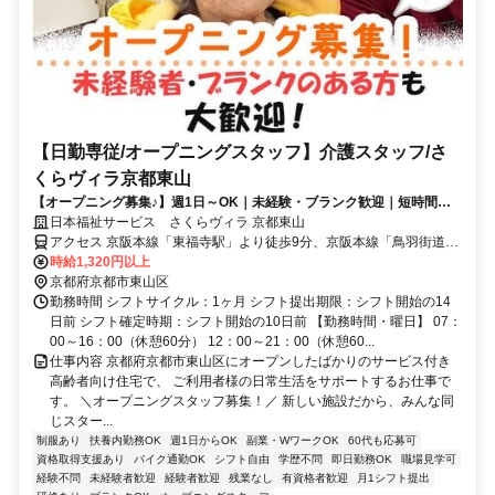
【日勤専従/オープニングスタッフ】介護スタッフ/さ
くらヴィラ京都東山
【オープニング募集♪】週1日～OK｜未経験・ブランク歓迎｜短時間勤
務も相談OK｜入社祝い金最大10万円｜家庭や子育てと両立しやすい介
日本福祉サービス さくらヴィラ 京都東山
護スタッフ
アクセス 京阪本線「東福寺駅」より徒歩9分、京阪本線「鳥羽街道
駅」より車で5分、京阪本線「七条駅」より車で5分 ※バイク通勤OK
時給1,320円以上
京都府京都市東山区
勤務時間 シフトサイクル：1ヶ月 シフト提出期限：シフト開始の14
日前 シフト確定時期：シフト開始の10日前 【勤務時間・曜日】 07：
00～16：00（休憩60分） 12：00～21：00（休憩60...
仕事内容 京都府京都市東山区にオープンしたばかりのサービス付き
高齢者向け住宅で、 ご利用者様の日常生活をサポートするお仕事で
す。 ＼オープニングスタッフ募集！／ 新しい施設だから、みんな同
じスター...
制服あり
扶養内勤務OK
週1日からOK
副業・WワークOK
60代も応募可
資格取得支援あり
バイク通勤OK
シフト自由
学歴不問
即日勤務OK
職場見学可
経験不問
未経験者歓迎
経験者歓迎
残業なし
有資格者歓迎
月1シフト提出