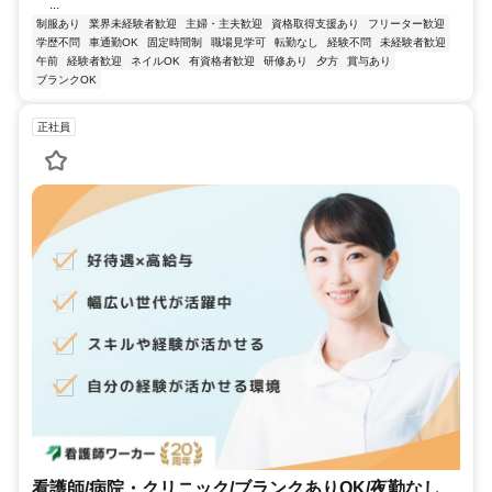
...
制服あり
業界未経験者歓迎
主婦・主夫歓迎
資格取得支援あり
フリーター歓迎
学歴不問
車通勤OK
固定時間制
職場見学可
転勤なし
経験不問
未経験者歓迎
午前
経験者歓迎
ネイルOK
有資格者歓迎
研修あり
夕方
賞与あり
ブランクOK
正社員
看護師/病院・クリニック/ブランクありOK/夜勤なし