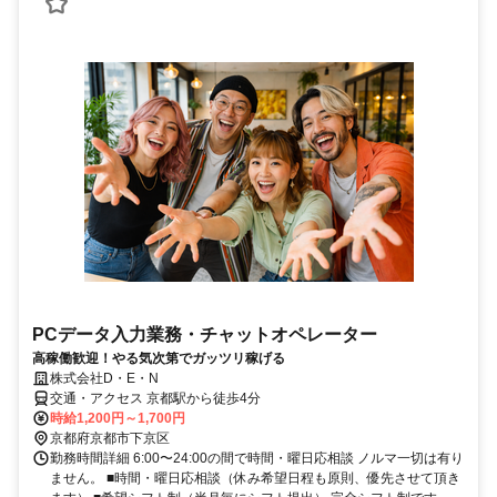
PCデータ入力業務・チャットオペレーター
高稼働歓迎！やる気次第でガッツリ稼げる
株式会社D・E・N
交通・アクセス 京都駅から徒歩4分
時給1,200円～1,700円
京都府京都市下京区
勤務時間詳細 6:00〜24:00の間で時間・曜日応相談 ノルマ一切は有り
ません。 ■時間・曜日応相談（休み希望日程も原則、優先させて頂き