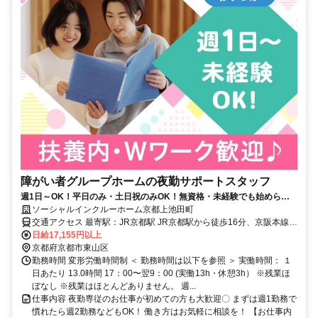
障がい者グループホームの夜勤サポートスタッフ
週1日～OK！平日のみ・土日祝のみOK！無資格・未経験でも始められ
ます。目の前の人に喜んでいただくことに、一生懸命になれる仕事で
ソーシャルインクルーホーム京都上池田町
す。
交通アクセス 最寄駅：JR京都駅 JR京都駅から徒歩16分、京阪本線
七条駅から徒歩9分 「三十三間堂 南大門」から車1分 府道113号「大
日給17,155円以上
和大路七条交差点」を「大和大路通」JR線路方面へ 300m先右手（施
京都府京都市東山区
設前はコインパーキング） ※施設の裏側に専用駐車場あり
勤務時間 変形労働時間制 ＜ 勤務時間は以下を参照 ＞ 実働時間： １
日あたり 13.0時間 17：00〜翌9：00 (実働13h・休憩3h） ※残業ほ
ぼなし ※残業はほとんどありません。 週...
仕事内容 夜勤専従のお仕事が初めての方も大歓迎〇 まずは週1勤務で
慣れたら週2勤務などもOK！ 働き方はお気軽に相談を！ 【お仕事内