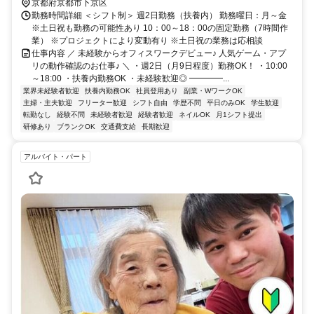
京都府京都市下京区
勤務時間詳細 ＜シフト制＞ 週2日勤務（扶養内） 勤務曜日：月～金
※土日祝も勤務の可能性あり 10：00～18：00の固定勤務（7時間作
業） ※プロジェクトにより変動有り ※土日祝の業務は応相談
仕事内容 ／ 未経験からオフィスワークデビュー♪ 人気ゲーム・アプ
リの動作確認のお仕事♪ ＼ ・週2日（月9日程度）勤務OK！ ・10:00
～18:00 ・扶養内勤務OK ・未経験歓迎◎ ━━━━...
業界未経験者歓迎
扶養内勤務OK
社員登用あり
副業・WワークOK
主婦・主夫歓迎
フリーター歓迎
シフト自由
学歴不問
平日のみOK
学生歓迎
転勤なし
経験不問
未経験者歓迎
経験者歓迎
ネイルOK
月1シフト提出
研修あり
ブランクOK
交通費支給
長期歓迎
アルバイト・パート