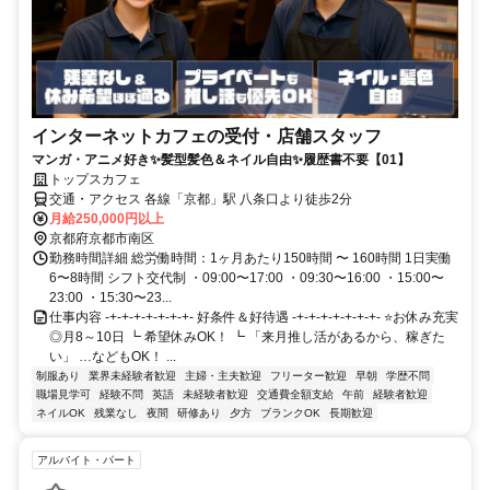
インターネットカフェの受付・店舗スタッフ
マンガ・アニメ好き✨髪型髪色＆ネイル自由✨履歴書不要【01】
トップスカフェ
交通・アクセス 各線「京都」駅 八条口より徒歩2分
月給250,000円以上
京都府京都市南区
勤務時間詳細 総労働時間：1ヶ月あたり150時間 〜 160時間 1日実働
6〜8時間 シフト交代制 ・09:00〜17:00 ・09:30〜16:00 ・15:00〜
23:00 ・15:30〜23...
仕事内容 -+-+-+-+-+-+-+- 好条件＆好待遇 -+-+-+-+-+-+-+- ⭐お休み充実
◎月8～10日 ┗ 希望休みOK！ ┗ 「来月推し活があるから、稼ぎた
い」 …などもOK！ ...
制服あり
業界未経験者歓迎
主婦・主夫歓迎
フリーター歓迎
早朝
学歴不問
職場見学可
経験不問
英語
未経験者歓迎
交通費全額支給
午前
経験者歓迎
ネイルOK
残業なし
夜間
研修あり
夕方
ブランクOK
長期歓迎
アルバイト・パート