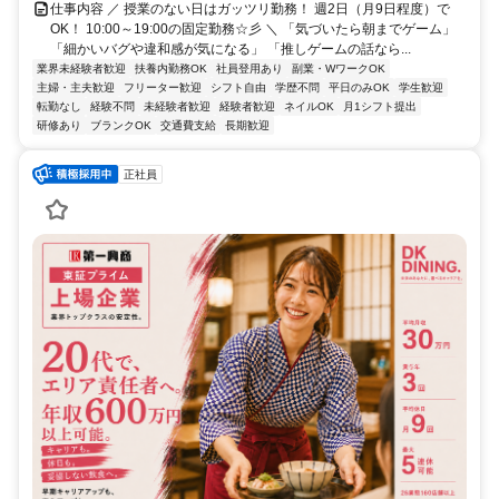
仕事内容 ／ 授業のない日はガッツリ勤務！ 週2日（月9日程度）で
OK！ 10:00～19:00の固定勤務☆彡 ＼ 「気づいたら朝までゲーム」
「細かいバグや違和感が気になる」 「推しゲームの話なら...
業界未経験者歓迎
扶養内勤務OK
社員登用あり
副業・WワークOK
主婦・主夫歓迎
フリーター歓迎
シフト自由
学歴不問
平日のみOK
学生歓迎
転勤なし
経験不問
未経験者歓迎
経験者歓迎
ネイルOK
月1シフト提出
研修あり
ブランクOK
交通費支給
長期歓迎
正社員