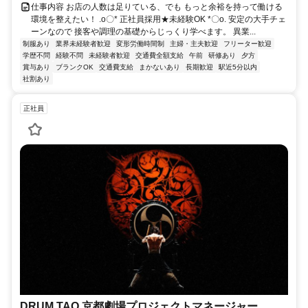
仕事内容 お店の人数は足りている、でも もっと余裕を持って働ける
環境を整えたい！ .o〇* 正社員採用★未経験OK *〇o. 安定の大手チェ
ーンなので 接客や調理の基礎からじっくり学べます。 異業...
制服あり
業界未経験者歓迎
変形労働時間制
主婦・主夫歓迎
フリーター歓迎
学歴不問
経験不問
未経験者歓迎
交通費全額支給
午前
研修あり
夕方
賞与あり
ブランクOK
交通費支給
まかないあり
長期歓迎
駅近5分以内
社割あり
正社員
DRUM TAO 京都劇場プロジェクトマネージャー