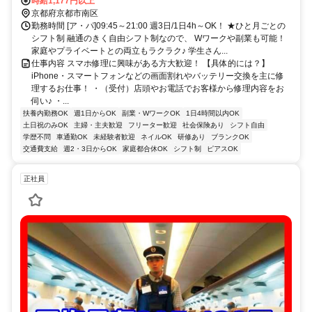
あり！
時給1,177円以上
京都府京都市南区
勤務時間 [ア・パ]09:45～21:00 週3日/1日4h～OK！ ★ひと月ごとの
シフト制 融通のきく自由シフト制なので、 Wワークや副業も可能！
家庭やプライベートとの両立もラクラク♪ 学生さん...
仕事内容 スマホ修理に興味がある方大歓迎！ 【具体的には？】
iPhone・スマートフォンなどの画面割れやバッテリー交換を主に修
理するお仕事！ ・（受付）店頭やお電話でお客様から修理内容をお
伺い♪ ・...
扶養内勤務OK
週1日からOK
副業・WワークOK
1日4時間以内OK
土日祝のみOK
主婦・主夫歓迎
フリーター歓迎
社会保険あり
シフト自由
学歴不問
車通勤OK
未経験者歓迎
ネイルOK
研修あり
ブランクOK
交通費支給
週2・3日からOK
家庭都合休OK
シフト制
ピアスOK
正社員