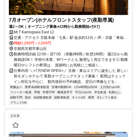
7月オープン|ホテルフロントスタッフ(夜勤専属)
週2～OK｜オープニング募集⭐22時から勤務開始✅[A7]
Mr.T Kamogawa East 12
交通・アクセス 京阪本線「七条」駅 徒歩約12分／JR・京阪「東福
寺」駅 徒歩約13分／JR・近鉄・地下鉄「京都」駅 徒歩約22分
時給1,200円～1,500円
京都府京都市東山区
勤務時間詳細 22:00～翌7:00 （実働8時間／休憩1時間） 週2日から勤
務相談OK！ 学校や本業、Wワークとも 無理なく両立できます◎ 勤務
曜日やシフトの希望は、 面接時にお気軽にご相談く...
仕事内容 ＼⭐7月NEW OPEN⭐／ 京都・東山エリアに誕生した 新しい
和モダンホテルで 夜勤オープニングスタッフ募集！ 夜間はチェック
イン対応を中心に、 館内巡回や予約確認、 翌日の準備などを...
制服あり
業界未経験者歓迎
扶養内勤務OK
1日4時間以内OK
土日祝のみOK
フリーター歓迎
早朝
学歴不問
職場見学可
平日のみOK
学生歓迎
転勤なし
経験不問
英語
未経験者歓迎
経験者歓迎
ネイルOK
夜間
月1シフト提出
ブランクOK
正社員