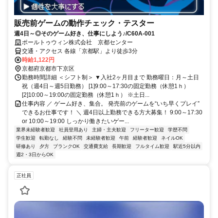
販売前ゲームの動作チェック・テスター
週4日～◎そのゲーム好き、仕事にしよう♪/C60A-001
ポールトゥウィン株式会社 京都センター
交通・アクセス 各線「京都駅」より徒歩3分
時給1,122円
京都府京都市下京区
勤務時間詳細 ＜シフト制＞ ▼入社2ヶ月目まで 勤務曜日：月～土日
祝（週4日～週5日勤務） [1]9:00～17:30の固定勤務（休憩1ｈ）
[2]10:00～19:00の固定勤務（休憩1ｈ） ※土日...
仕事内容 ／ ゲーム好き、集合。 発売前のゲームを“いち早くプレイ”
できるお仕事です！ ＼ 週4日以上勤務できる方大募集！ 9:00～17:30
or 10:00～19:00 しっかり働きたいゲー...
業界未経験者歓迎
社員登用あり
主婦・主夫歓迎
フリーター歓迎
学歴不問
学生歓迎
転勤なし
経験不問
未経験者歓迎
午前
経験者歓迎
ネイルOK
研修あり
夕方
ブランクOK
交通費支給
長期歓迎
フルタイム歓迎
駅近5分以内
週2・3日からOK
正社員