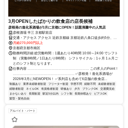
3月OPENしたばかりの飲食店の店長候補
彦根発の進化系酒場が3月に京都にOPEN！話題沸騰中の人気店
彦根酒場 半三 京都駅前店
交通・アクセス アクセス 近鉄京都線 京都近鉄八条口徒歩約5分、Ｊ
Ｒ山陰本線 京都八条西口徒歩約5分、ＪＲ奈良線 京都八条西口徒歩約
月給270,000円以上
5分
京都府京都市南区
勤務時間詳細 総労働時間：1週あたり40時間 10:00～24:00 でシフト
制 （実働8時間／1日あたり8時間） シフトサイクル：1ヶ月 1ヵ月ご
とのシフト制となります。
仕事内容 ……………………………………………… この求人のPoint！
……………………………………………… ✅彦根発！進化系酒場が
2026年3月にNEWOPEN！ ✅系列店も含めて6店舗の飲食店...
制服あり
業界未経験者歓迎
フリーター歓迎
学歴不問
経験不問
未経験者歓迎
経験者歓迎
ネイルOK
有資格者歓迎
研修あり
夕方
ブランクOK
交通費支給
まかないあり
長期歓迎
駅近5分以内
シフト制
長期休暇あり
ピアスOK
髪型・髪色自由
アルバイト・パート