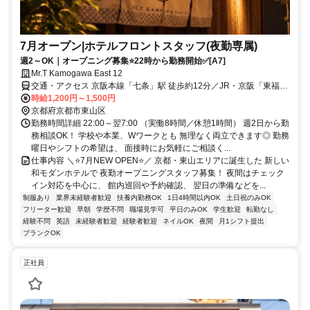
7月オープン|ホテルフロントスタッフ(夜勤専属)
週2～OK｜オープニング募集⭐22時から勤務開始✅[A7]
Mr.T Kamogawa East 12
交通・アクセス 京阪本線「七条」駅 徒歩約12分／JR・京阪「東福
寺」駅 徒歩約13分／JR・近鉄・地下鉄「京都」駅 徒歩約22分
時給1,200円～1,500円
京都府京都市東山区
勤務時間詳細 22:00～翌7:00 （実働8時間／休憩1時間） 週2日から勤
務相談OK！ 学校や本業、Wワークとも 無理なく両立できます◎ 勤務
曜日やシフトの希望は、 面接時にお気軽にご相談く...
仕事内容 ＼⭐7月NEW OPEN⭐／ 京都・東山エリアに誕生した 新しい
和モダンホテルで 夜勤オープニングスタッフ募集！ 夜間はチェック
イン対応を中心に、 館内巡回や予約確認、 翌日の準備などを...
制服あり
業界未経験者歓迎
扶養内勤務OK
1日4時間以内OK
土日祝のみOK
フリーター歓迎
早朝
学歴不問
職場見学可
平日のみOK
学生歓迎
転勤なし
経験不問
英語
未経験者歓迎
経験者歓迎
ネイルOK
夜間
月1シフト提出
ブランクOK
正社員