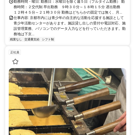
勤務時間・曜日: 勤務日：水曜日を除く週５日（フルタイム勤務） 勤
務時間：２交代制 早出勤務 ９時３０分～１８時１５分 遅出勤務
１２時４５分～２１時３０分 勤務はどちらかの固定では無く、月...
仕事内容: 京都市内には青少年の自主的な活動を応援する施設として
青少年活動センターがあります。施設貸し出しの受付や電話対応、施
設管理業務、パソコンでのデータ入力などを行っていただきます。勤
務地は下京...
残業なし
交通費支給
シフト制
正社員