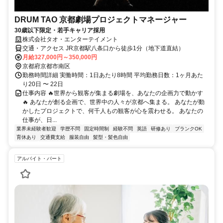
DRUM TAO 京都劇場プロジェクトマネージャー
30歳以下限定・若手キャリア採用
株式会社タオ・エンターテイメント
交通・アクセス JR京都駅八条口から徒歩1分（地下道直結）
月給327,000円～350,000円
京都府京都市南区
勤務時間詳細 実働時間：1日あたり8時間 平均勤務日数：1ヶ月あた
り20日 〜 22日
仕事内容 🔥世界から観客が集まる劇場を、あなたの企画力で動かす
🔥 あなたが創る企画で、世界中の人々が京都へ集まる。 あなたが動
かしたプロジェクトで、何千人もの観客が心を震わせる。 あなたの
仕事が、日...
業界未経験者歓迎
学歴不問
固定時間制
経験不問
英語
研修あり
ブランクOK
育休あり
交通費支給
服装自由
髪型・髪色自由
アルバイト・パート