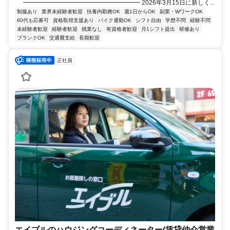
━━━━━━━━━━━━━━━━━━━ 2026年3月15日に新しく...
制服あり
業界未経験者歓迎
扶養内勤務OK
週1日からOK
副業・WワークOK
60代も応募可
資格取得支援あり
バイク通勤OK
シフト自由
学歴不問
経験不問
未経験者歓迎
経験者歓迎
残業なし
有資格者歓迎
月1シフト提出
研修あり
ブランクOK
交通費支給
長期歓迎
正社員
エイブルのハウジングコーディネーター(賃貸仲介営業