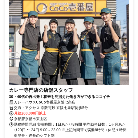
カレー専門店の店舗スタッフ
30・40代の再出発！将来を見据えた働き方ができるココイチ
カレーハウスCoCo壱番屋京阪七条店
交通・アクセス 京阪電鉄 京阪七条駅徒歩5分
月給260,000円以上
京都府京都市東山区
勤務時間詳細 実働時間：1日あたり8時間 平均勤務日数：1ヶ月あた
り20日 〜 24日 9:00～23:00 ※上記時間帯で実働8時間＋休憩１時間
※早番・遅番のシフト制