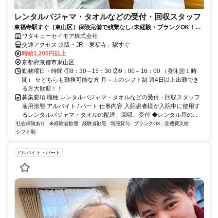
レンタルパジャマ・タオルなどの受付・回収スタッフ
東福寺駅すぐ［東山区］保険完備で残業なし♪未経験・ブランクOK！主
婦パートさん活躍中！
ワタキューセイモア株式会社
交通アクセス 京阪・JR「東福寺」駅すぐ
時給1,200円以上
京都府京都市東山区
勤務曜日・時間 ①8：30～15：30 ②9：00～16：00 （昼休憩１時
間） ※どちらも勤務可能な方 月～土のシフト制 週4日以上出勤でき
る方大歓迎！！
募集要項 職種 レンタルパジャマ・タオルなどの受付・回収スタッフ
雇用形態 アルバイト / パート 仕事内容 入院患者様が入院中に使用す
るレンタルパジャマ・タオルの配達、回収、受付 ◆レンタル用の...
社会保険あり
未経験者歓迎
経験者歓迎
制服貸与
ブランクOK
交通費支給
シフト制
アルバイト・パート