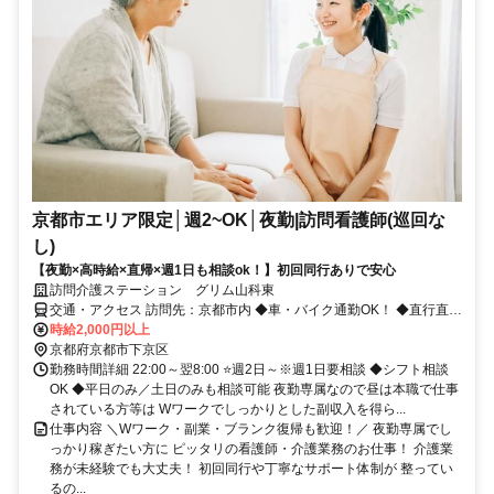
京都市エリア限定│週2~OK│夜勤|訪問看護師(巡回な
し)
【夜勤×高時給×直帰×週1日も相談ok！】初回同行ありで安心
訪問介護ステーション グリム山科東
交通・アクセス 訪問先：京都市内 ◆車・バイク通勤OK！ ◆直行直帰
OK！
時給2,000円以上
京都府京都市下京区
勤務時間詳細 22:00～翌8:00 ⭐週2日～※週1日要相談 ◆シフト相談
OK ◆平日のみ／土日のみも相談可能 夜勤専属なので昼は本職で仕事
されている方等は Wワークでしっかりとした副収入を得ら...
仕事内容 ＼Wワーク・副業・ブランク復帰も歓迎！／ 夜勤専属でし
っかり稼ぎたい方に ピッタリの看護師・介護業務のお仕事！ 介護業
務が未経験でも大丈夫！ 初回同行や丁寧なサポート体制が 整ってい
るの...