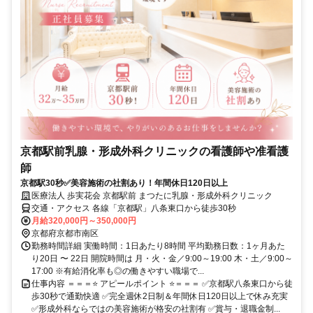
京都駅前乳腺・形成外科クリニックの看護師や准看護
師
京都駅30秒✅美容施術の社割あり！年間休日120日以上
医療法人 歩実花会 京都駅前 まつたに乳腺・形成外科クリニック
交通・アクセス 各線「京都駅」八条東口から徒歩30秒
月給320,000円～350,000円
京都府京都市南区
勤務時間詳細 実働時間：1日あたり8時間 平均勤務日数：1ヶ月あた
り20日 〜 22日 開院時間は 月・火・金／9:00～19:00 木・土／9:00～
17:00 ※有給消化率も◎の働きやすい職場で...
仕事内容 ＝＝＝⭐ アピールポイント ⭐＝＝＝ ✅京都駅八条東口から徒
歩30秒で通勤快適 ✅完全週休2日制＆年間休日120日以上で休み充実
✅形成外科ならではの美容施術が格安の社割有 ✅賞与・退職金制...