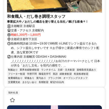
和食職人・だし巻き調理スタッフ
事業拡大中／おだしの概念を塗り替える当社／稼げる飲食⚪︎！
京都離宮 京都駅店
交通・アクセス 京都駅内
時給1,300円～1,800円
京都府京都市下京区
勤務時間詳細 10:00〜19:00で8時間 ※LINEでシフト提出できるた
め、シフト提出しやすいです ※お子様やご家庭の事情でのシフト配
慮、急な変更OKです
仕事内容 京都離宮 ODASHI × DASHIMAKI
_/_/_/_/_/_/_/_/_/_/_/_/_/_/_/_/_/_/ お出汁のテーマパークとして 日本
が誇る「おだし文化」を現代の感性で、...
制服あり
業界未経験者歓迎
ランチタイム
主婦・主夫歓迎
資格取得支援あり
フリーター歓迎
学歴不問
職場見学可
英語
経験者歓迎
有資格者歓迎
食費補助あり
研修あり
賞与あり
ブランクOK
オープニングスタッフ
交通費支給
まかないあり
長期歓迎
駅近5分以内
契約社員