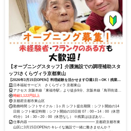
【オープニングスタッフ】介護施設での調理補助スタ
ッフ/さくらヴィラ京都東山
【2026年3月15日OPEN】料理経験を活かせます◎週1日～OK！残業な
し！未経験の方・ブランクありの方も大歓迎！40代・50代・シニア活躍
日本福祉サービス さくらヴィラ 京都東山
中！
アクセス 京阪本線「東福寺駅」より徒歩9分、京阪本線「鳥羽街道
駅」より車で5分、京阪本線「七条駅」より車で5分 ※バイク通勤OK
時給1,122円以上
京都府京都市東山区
勤務時間 シフトサイクル：1ヶ月 シフト提出期限：シフト開始の14
日前 シフト確定時期：シフト開始の10日前 07：00～14：00（休憩
45分） 14：30～20：00（休憩なし） ※残業はほぼあり...
仕事内容 ━━━━━━━━━━━━━━━━━━━ 京都府京都市東
山区に3月15日OPENの キレイな施設で一緒に働きませんか？