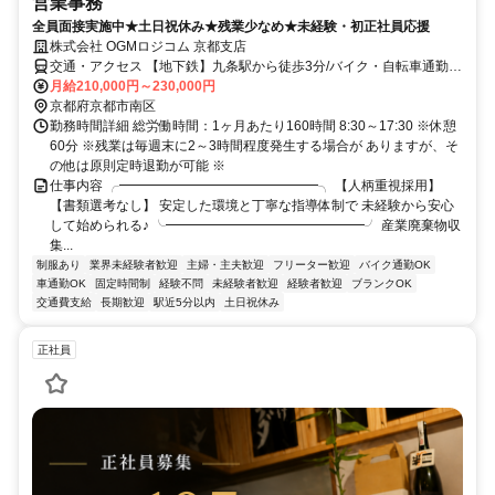
営業事務
全員面接実施中★土日祝休み★残業少なめ★未経験・初正社員応援
株式会社 OGMロジコム 京都支店
交通・アクセス 【地下鉄】九条駅から徒歩3分/バイク・自転車通勤
OK
月給210,000円～230,000円
京都府京都市南区
勤務時間詳細 総労働時間：1ヶ月あたり160時間 8:30～17:30 ※休憩
60分 ※残業は毎週末に2～3時間程度発生する場合が ありますが、そ
の他は原則定時退勤が可能 ※
仕事内容 ╭━━━━━━━━━━━━━━━╮ 【人柄重視採用】
【書類選考なし】 安定した環境と丁寧な指導体制で 未経験から安心
して始められる♪ ╰━━━━━━━━━━━━━━━╯ 産業廃棄物収
集...
制服あり
業界未経験者歓迎
主婦・主夫歓迎
フリーター歓迎
バイク通勤OK
車通勤OK
固定時間制
経験不問
未経験者歓迎
経験者歓迎
ブランクOK
交通費支給
長期歓迎
駅近5分以内
土日祝休み
正社員