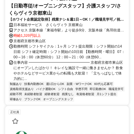
【日勤専従/オープニングスタッフ】介護スタッフ/さ
くらヴィラ京都東山
【ホワイト企業認定取得】残業ナシ＆週1日～OK！／職場見学可／祝金
最大30万／私生活も大切にできる安心のオープニング募集♪
日本福祉サービス さくらヴィラ 京都東山
アクセス 京阪本線「東福寺駅」より徒歩9分、京阪本線「鳥羽街道
駅」より車で5分、京阪本線「七条駅」より車で5分 ※バイク通勤OK
時給1,320円以上
京都府京都市東山区
勤務時間 シフトサイクル：1ヶ月 シフト提出期限：シフト開始の14
日前 シフト確定時期：シフト開始の10日前 【勤務時間・曜日】 07：
00～16：00（休憩60分） 12：00～21：00（休憩60...
仕事内容 ━━━━━━━━━━━━━━━━━ 京都府京都市東山区
にオープンしたばかり！ キレイな施設で一緒に働きませんか？ 飲食
やホテルなどサービス業からの転職も大歓迎！ 「立ちっぱなしで体
力的に...
制服あり
扶養内勤務OK
週1日からOK
副業・WワークOK
60代も応募可
資格取得支援あり
バイク通勤OK
シフト自由
学歴不問
即日勤務OK
職場見学可
経験不問
未経験者歓迎
経験者歓迎
残業なし
有資格者歓迎
月1シフト提出
研修あり
ブランクOK
オープニングスタッフ
正社員