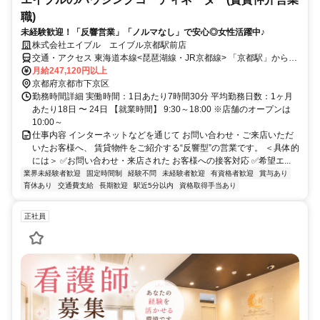
職)
未経験歓迎！「反響営業」「ノルマなし」で安心◎女性活躍中♪
株式会社エイブル エイブル京都駅前店
交通・アクセス 東海道本線<琵琶湖線・JR京都線> 「京都駅」から徒
歩2分
月給247,120円以上
京都府京都市下京区
勤務時間詳細 実働時間：1日あたり7時間30分 平均勤務日数：1ヶ月
あたり18日 〜 24日 【就業時間】 9:30～18:00 ※店舗のオープンは
10:00～
仕事内容 インターネットなどを通じて お問い合わせ・ご来店いただ
いたお客様へ、 賃貸物件をご紹介する“反響型”の営業です。 ＜具体的
には＞ ✅お問い合わせ・来店された お客様への接客対応 ✅希望エ...
業界未経験者歓迎
固定時間制
経験不問
未経験者歓迎
有資格者歓迎
賞与あり
育休あり
交通費支給
長期歓迎
駅近5分以内
資格取得手当あり
正社員