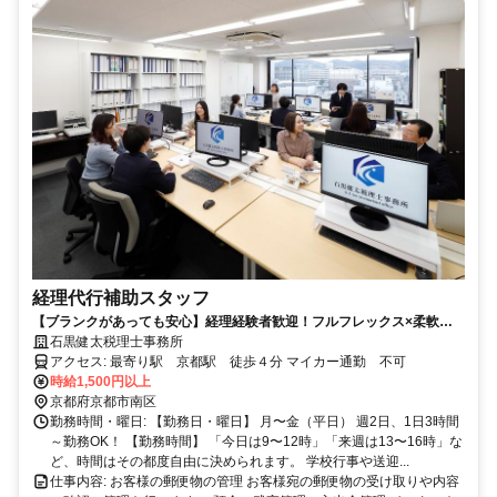
経理代行補助スタッフ
【ブランクがあっても安心】経理経験者歓迎！フルフレックス×柔軟シ
フトで無理なく仕事復帰◎
石黒健太税理士事務所
アクセス: 最寄り駅 京都駅 徒歩４分 マイカー通勤 不可
時給1,500円以上
京都府京都市南区
勤務時間・曜日: 【勤務日・曜日】 月〜金（平日） 週2日、1日3時間
～勤務OK！ 【勤務時間】 「今日は9〜12時」「来週は13〜16時」な
ど、時間はその都度自由に決められます。 学校行事や送迎...
仕事内容: お客様の郵便物の管理 お客様宛の郵便物の受け取りや内容