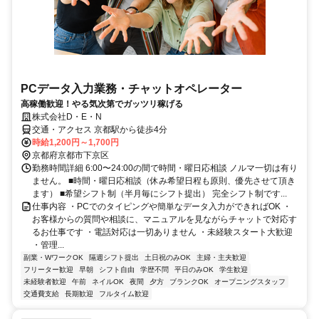
PCデータ入力業務・チャットオペレーター
高稼働歓迎！やる気次第でガッツリ稼げる
株式会社D・E・N
交通・アクセス 京都駅から徒歩4分
時給1,200円～1,700円
京都府京都市下京区
勤務時間詳細 6:00〜24:00の間で時間・曜日応相談 ノルマ一切は有り
ません。 ■時間・曜日応相談（休み希望日程も原則、優先させて頂き
ます） ■希望シフト制（半月毎にシフト提出） 完全シフト制です...
仕事内容 ・PCでのタイピングや簡単なデータ入力ができればOK ・
お客様からの質問や相談に、マニュアルを見ながらチャットで対応す
るお仕事です ・電話対応は一切ありません ・未経験スタート大歓迎
・管理...
副業・WワークOK
隔週シフト提出
土日祝のみOK
主婦・主夫歓迎
フリーター歓迎
早朝
シフト自由
学歴不問
平日のみOK
学生歓迎
未経験者歓迎
午前
ネイルOK
夜間
夕方
ブランクOK
オープニングスタッフ
交通費支給
長期歓迎
フルタイム歓迎