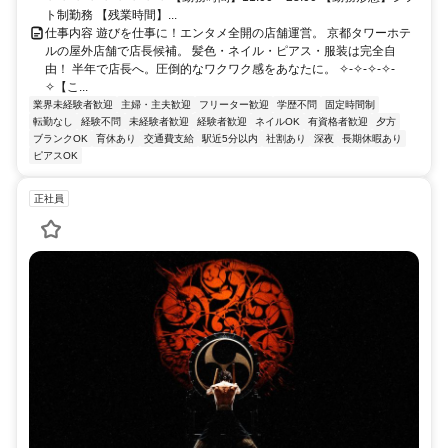
ト制勤務 【残業時間】...
仕事内容 遊びを仕事に！エンタメ全開の店舗運営。 京都タワーホテ
ルの屋外店舗で店長候補。 髪色・ネイル・ピアス・服装は完全自
由！ 半年で店長へ。圧倒的なワクワク感をあなたに。 ✧-✧-✧-✧-
✧【こ...
業界未経験者歓迎
主婦・主夫歓迎
フリーター歓迎
学歴不問
固定時間制
転勤なし
経験不問
未経験者歓迎
経験者歓迎
ネイルOK
有資格者歓迎
夕方
ブランクOK
育休あり
交通費支給
駅近5分以内
社割あり
深夜
長期休暇あり
ピアスOK
正社員