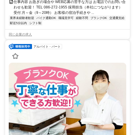
仕事内容 お急ぎの場合や WEB応募の苦手な方は お電話でのお問い合
わせも歓迎！ TEL 086-272-1955 採用担当（本社につながります）
受付:月～金（9～20時） お客様の宿泊手続きや ...
業界未経験者歓迎
バイク通勤OK
職場見学可
経験不問
ブランクOK
交通費支給
駅近5分以内
シフト制
同じ企業の求人
アルバイト・パート