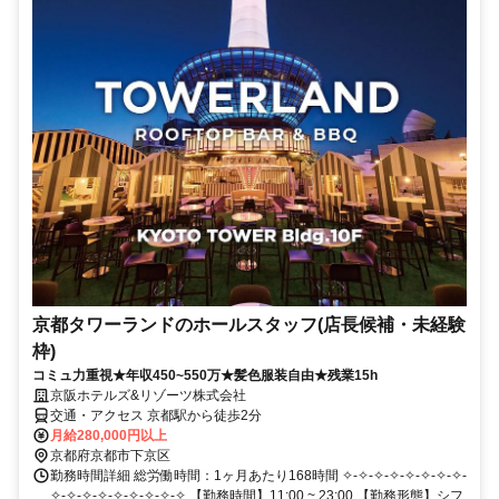
京都タワーランドのホールスタッフ(店長候補・未経験
枠)
コミュ力重視★年収450~550万★髪色服装自由★残業15h
京阪ホテルズ&リゾーツ株式会社
交通・アクセス 京都駅から徒歩2分
月給280,000円以上
京都府京都市下京区
勤務時間詳細 総労働時間：1ヶ月あたり168時間 ✧-✧-✧-✧-✧-✧-✧-✧-
✧-✧-✧-✧-✧-✧-✧-✧-✧ 【勤務時間】11:00 ~ 23:00 【勤務形態】シフ