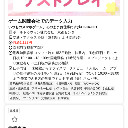
ゲーム関連会社でのデータ入力
いつものスマホゲーム、そのままお仕事に☆彡/C60A-001
ポールトゥウィン株式会社 京都センター
交通・アクセス 各線「京都駅」より徒歩3分
時給1,122円
京都府京都市下京区
勤務時間詳細 ＜シフト制＞ 週2日勤務（扶養内） 勤務曜日：月～土
日祝 10：00～18：00の固定勤務（7時間作業） ※プロジェクトによ
り変動有り ※土日祝の業務は応相談
仕事内容 ／ 未経験からオフィスワークデビュー♪ 人気ゲーム・アプ
リの動作確認のお仕事♪ ＼ 週2日（月9日程度）でOK！ 10:00～18:00
まで 作業できる方の募集です☆彡 主婦（夫）さん・扶...
業界未経験者歓迎
扶養内勤務OK
社員登用あり
副業・WワークOK
主婦・主夫歓迎
フリーター歓迎
シフト自由
学歴不問
平日のみOK
学生歓迎
転勤なし
経験不問
未経験者歓迎
経験者歓迎
ネイルOK
月1シフト提出
研修あり
ブランクOK
交通費支給
長期歓迎
正社員