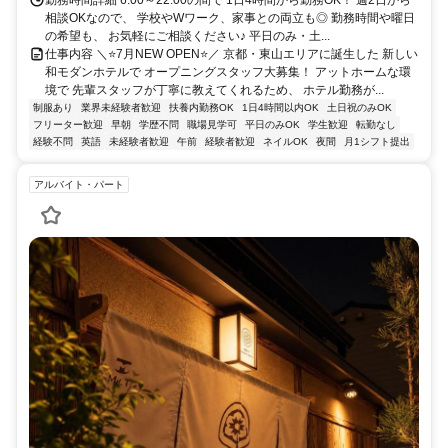
勤務時間詳細 6:00～22:00の間で 1日4時間から勤務OK！ 週2日から
相談OKなので、 学校やWワーク、家事との両立も◎ 勤務時間や曜日
の希望も、 お気軽にご相談ください♪ 平日のみ・土...
仕事内容 ＼⭐7月NEW OPEN⭐／ 京都・東山エリアに誕生した 新しい
和モダンホテルで オープニングスタッフ大募集！ アットホームな環
境で 先輩スタッフが丁寧に教えてくれるため、 ホテル勤務が...
制服あり
業界未経験者歓迎
扶養内勤務OK
1日4時間以内OK
土日祝のみOK
フリーター歓迎
早朝
学歴不問
職場見学可
平日のみOK
学生歓迎
転勤なし
経験不問
英語
未経験者歓迎
午前
経験者歓迎
ネイルOK
夜間
月1シフト提出
アルバイト・パート