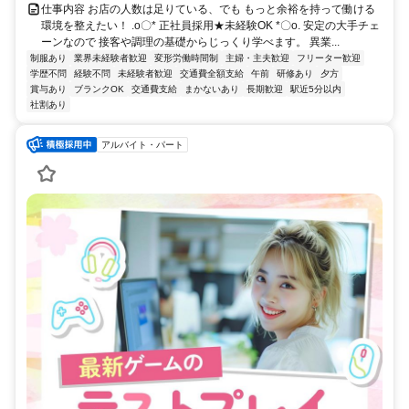
仕事内容 お店の人数は足りている、でも もっと余裕を持って働ける
環境を整えたい！ .o〇* 正社員採用★未経験OK *〇o. 安定の大手チェ
ーンなので 接客や調理の基礎からじっくり学べます。 異業...
制服あり
業界未経験者歓迎
変形労働時間制
主婦・主夫歓迎
フリーター歓迎
学歴不問
経験不問
未経験者歓迎
交通費全額支給
午前
研修あり
夕方
賞与あり
ブランクOK
交通費支給
まかないあり
長期歓迎
駅近5分以内
社割あり
アルバイト・パート