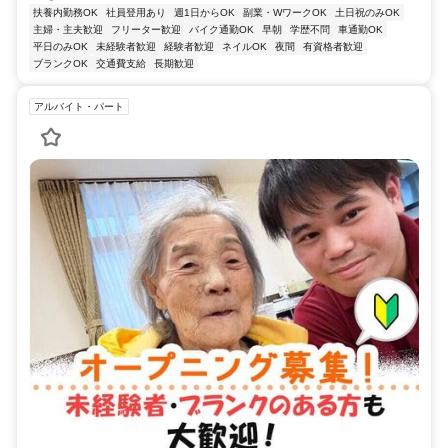
扶養内勤務OK
社員登用あり
週1日からOK
副業・WワークOK
土日祝のみOK
主婦・主夫歓迎
フリーター歓迎
バイク通勤OK
早朝
学歴不問
車通勤OK
平日のみOK
未経験者歓迎
経験者歓迎
ネイルOK
夜間
有資格者歓迎
ブランクOK
交通費支給
長期歓迎
アルバイト・パート