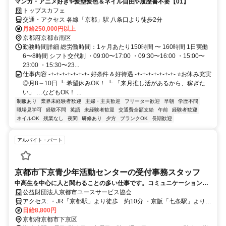
マンガ・アニメ好き✨髪型髪色＆ネイル自由✨履歴書不要【01】
トップスカフェ
交通・アクセス 各線「京都」駅 八条口より徒歩2分
月給250,000円以上
京都府京都市南区
勤務時間詳細 総労働時間：1ヶ月あたり150時間 〜 160時間 1日実働
6〜8時間 シフト交代制 ・09:00〜17:00 ・09:30〜16:00 ・15:00〜
23:00 ・15:30〜23...
仕事内容 -+-+-+-+-+-+-+- 好条件＆好待遇 -+-+-+-+-+-+-+- ⭐お休み充実
◎月8～10日 ┗ 希望休みOK！ ┗ 「来月推し活があるから、稼ぎた
い」 …などもOK！ ...
制服あり
業界未経験者歓迎
主婦・主夫歓迎
フリーター歓迎
早朝
学歴不問
職場見学可
経験不問
英語
未経験者歓迎
交通費全額支給
午前
経験者歓迎
ネイルOK
残業なし
夜間
研修あり
夕方
ブランクOK
長期歓迎
アルバイト・パート
京都市下京青少年活動センターの受付事務スタッフ
中高生を中心に人と関わることの多い仕事です。コミュニケーションが
得意な方大歓迎です！
公益財団法人京都市ユースサービス協会
アクセス: ・JR「京都駅」より徒歩 約10分 ・京阪「七条駅」より徒
歩 約5分 ・京都市バス「塩小路高倉」下車徒歩 約3分／「七条河
日給8,800円
原町」下車徒歩 約4分
京都府京都市下京区