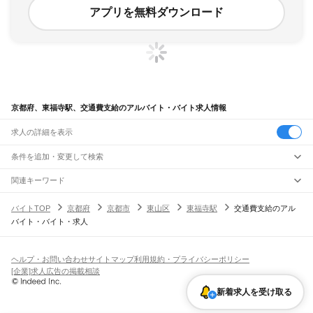
アプリを無料ダウンロード
京都府、東福寺駅、交通費支給のアルバイト・バイト求人情報
求人の詳細を表示
条件を追加・変更して検索
市区町村を追加・変更
関連キーワード
完全在宅ワーク 全国
シール貼り 在宅
現在地周辺
ガチャガチャ
犬カフェ
京都府
駅を追加・変更
バイトTOP
京都府
京都市
東山区
東福寺駅
交通費支給のアル
京都府
すべて
バイト・バイト・求人
京都市
すべて
職種を追加・変更
JR小浜線
北区
上京区
左京区
中京区
東山区
下京区
南区
右京区
伏見区
山科区
西京区
東舞鶴駅
松尾寺駅
飲食・フードサービス
福知山市
舞鶴市
綾部市
宇治市
宮津市
亀岡市
城陽市
向日市
長岡京市
八幡市
特徴を追加・変更
飲食・フードサービス
すべて
ヘルプ・お問い合わせ
サイトマップ
利用規約・プライバシーポリシー
JR関西本線(亀山～加茂)
京田辺市
京丹後市
南丹市
木津川市
乙訓郡
久世郡
綴喜郡
相楽郡
船井郡
与謝郡
ホールスタッフ
キッチンスタッフ
皿洗い・洗い場
精肉・鮮魚加工
給食調理
人気
[企業]求人広告の掲載相談
月ケ瀬口駅
大河原駅
笠置駅
加茂駅
雇用形態を追加・変更
パン屋（ベーカリー）
フードカウンター販売員
バー（BAR）・バーテンダー
日払いOK
高校生歓迎
学生歓迎
深夜の仕事
髪型・髪色自由
ひげOK
ネイルOK
飲食店補助（開店・閉店準備）
飲食店（店長・マネージャー）
新着求人を受け取る
琵琶湖線
ピアスOK
アルバイト・パート
履歴書不要
オープニングスタッフ
留学生・外国人活躍中
都道府県を変更
営業・販売
山科駅
京都駅
勤務期間
正社員