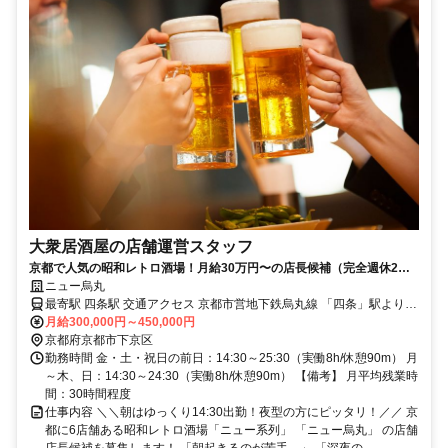
大衆居酒屋の店舗運営スタッフ
京都で人気の昭和レトロ酒場！月給30万円〜の店長候補（完全週休2日
制）
ニュー烏丸
最寄駅 四条駅 交通アクセス 京都市営地下鉄烏丸線 「四条」駅より徒
月給300,000円～450,000円
歩1分 阪急「四条烏丸」駅より徒歩5分
京都府京都市下京区
勤務時間 金・土・祝日の前日：14:30～25:30（実働8h/休憩90m） 月
～木、日：14:30～24:30（実働8h/休憩90m） 【備考】 月平均残業時
間：30時間程度
仕事内容 ＼＼朝はゆっくり14:30出勤！夜型の方にピッタリ！／／ 京
都に6店舗ある昭和レトロ酒場「ニュー系列」 「ニュー烏丸」 の店舗
店長候補を募集します！ 「朝起きるのが苦手…」 「深夜の...