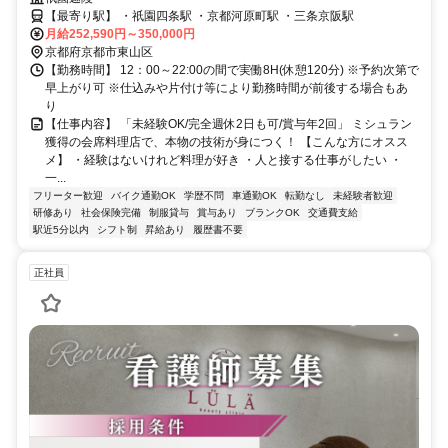
【最寄り駅】 ・祇園四条駅 ・京都河原町駅 ・三条京阪駅
月給252,590円～350,000円
京都府京都市東山区
【勤務時間】 12：00～22:00の間で実働8H(休憩120分) ※予約次第で
早上がり可 ※仕込みや片付け等により勤務時間が前後する場合もあ
り
【仕事内容】 「未経験OK/完全週休2日も可/賞与年2回」 ミシュラン
獲得の会席料理店で、本物の技術が身につく！ 【こんな方にオスス
メ】 ・経験はないけれど料理が好き ・人と接する仕事がしたい ・
一...
フリーター歓迎
バイク通勤OK
学歴不問
車通勤OK
転勤なし
未経験者歓迎
研修あり
社会保険完備
制服貸与
賞与あり
ブランクOK
交通費支給
駅近5分以内
シフト制
昇給あり
履歴書不要
正社員