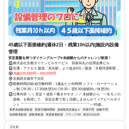
45歳以下面接確約|週休2日・残業10h以内|施設内設備
管理
安定基盤を持つダイケングループ✨未経験からのチャレンジ歓迎！
株式会社京都ダイケンビルサービス 四条烏丸の信用金庫ビル
交通・アクセス 阪急「烏丸駅」より徒歩6分／阪急「京都河原町駅」
より徒歩8分
月給230,000円～260,000円
京都府京都市下京区
勤務時間詳細 総労働時間：1週あたり40時間 シフト・ローテーショ
ン制 ◎8:30～17:30(休憩1h) ◎8:30～翌8:30(仮眠6h／休憩2h)
仕事内容 ＼＼ 安定 × 成長 × 働きやすさ ／／ 未経験から「一生モノの
資格」を取得して、 安定企業で長く活躍しませんか？ ⭐アピールポイ
ント ￣￣￣￣￣￣￣￣￣￣￣￣￣￣￣￣￣￣￣￣ ✅45歳...
業界未経験者歓迎
変形労働時間制
資格取得支援あり
学歴不問
経験不問
未経験者歓迎
経験者歓迎
有資格者歓迎
ブランクOK
駅近5分以内
正社員