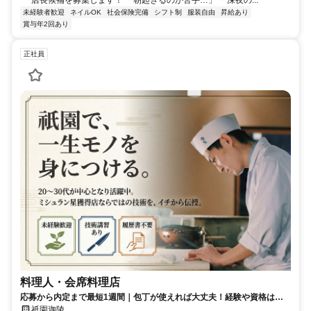
未経験者歓迎
ネイルOK
社会保険完備
シフト制
服装自由
昇給あり
賞与年2回あり
正社員
料理人・会席料理店
応募から内定まで最短1週間｜包丁が使えれば大丈夫！経験や資格は不
要。「料理が好き」その気持ちがあれば十分です。
祇園迦陵