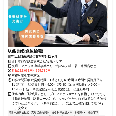
駅係員(鉄道運輸職)
高卒以上◎未経験◎賞与年5.42ヶ月！
西日本旅客鉄道株式会社/近畿エリア
交通・アクセス 当社事業エリア内の各支社・駅・車両所など
月給222,662円～395,780円
京都府京都市中京区
勤務時間詳細 総労働時間：1週あたり40時間 ※時間外労働月平均
11.3時間 【駅係員】 例）9:00～翌9:30（泊まり勤務）／9:00～
17:45（日勤） ※勤務箇所や担当業務により出退勤時間...
仕事内容 「駅係員」としてプロフェッショナルを目指していただく
【鉄道運輸職／駅務コース】で、人々の“当たり前で快適な生活”を支
えていただきます。 〈具体的には…〉 安全で正確な運行管理を行
い、安全で...
業界未経験者歓迎
変形労働時間制
資格取得支援あり
車通勤OK
経験不問