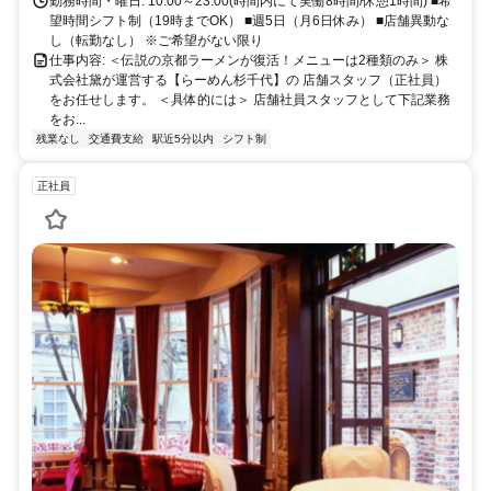
勤務時間・曜日: 10:00～23:00(時間内にて実働8時間/休憩1時間) ■希
望時間シフト制（19時までOK） ■週5日（月6日休み） ■店舗異動な
し（転勤なし） ※ご希望がない限り
仕事内容: ＜伝説の京都ラーメンが復活！メニューは2種類のみ＞ 株
式会社黛が運営する【らーめん杉千代】の 店舗スタッフ（正社員）
をお任せします。 ＜具体的には＞ 店舗社員スタッフとして下記業務
をお...
残業なし
交通費支給
駅近5分以内
シフト制
正社員