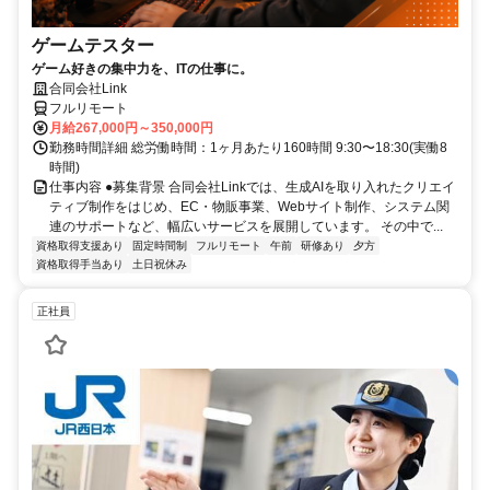
ゲームテスター
ゲーム好きの集中力を、ITの仕事に。
合同会社Link
フルリモート
月給267,000円～350,000円
勤務時間詳細 総労働時間：1ヶ月あたり160時間 9:30〜18:30(実働8
時間)
仕事内容 ●募集背景 合同会社Linkでは、生成AIを取り入れたクリエイ
ティブ制作をはじめ、EC・物販事業、Webサイト制作、システム関
連のサポートなど、幅広いサービスを展開しています。 その中で...
資格取得支援あり
固定時間制
フルリモート
午前
研修あり
夕方
資格取得手当あり
土日祝休み
正社員