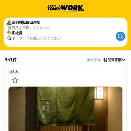
京都府
祇園四条駅
職種を選択してください
正社員
キーワードを選択してください
951件
条件保存
関連度順
正社員