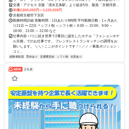
ションホテル京都
交通・アクセス 京阪「清水五条駅」より徒歩5分、阪急「京都河原町
駅」より徒歩8分
年俸2,800,000円～3,220,000円
京都府京都市下京区
勤務時間詳細 実働時間：1日あたり8時間 平均勤務日数：1ヶ月あた
り21日 〜 22日 ＊シフト制 ＜シフト例＞ 6:00 ～ 15:00、9:00 ～
18:00、13:00 ～ 22:00 など
仕事内容 パリに続き世界で2番目に誕生したホテル「フォションホテ
ル京都」でのお仕事です。 フレンチレストランキッチンの調理をお
願いします。 ＼＼✨ここがポイントです！✨／／ ✅募集ポジション：
コミ...
経験者歓迎
育休あり
交通費支給
シフト制
社割あり
正社員