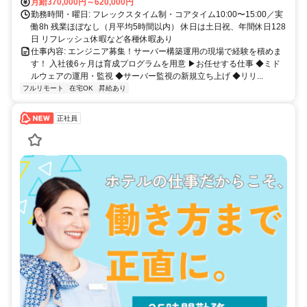
月給370,000円～620,000円
勤務時間・曜日: フレックスタイム制・コアタイム10:00〜15:00／実
働8h 残業ほぼなし（月平均5時間以内） 休日は土日祝、年間休日128
日 リフレッシュ休暇など各種休暇あり
仕事内容: エンジニア募集！サーバー構築運用の現場で経験を積めま
す！ 入社後6ヶ月は育成プログラムを用意 ▶お任せする仕事 ◆ミド
ルウェアの運用・監視 ◆サーバー監視の新規立ち上げ ◆リリ...
フルリモート
在宅OK
昇給あり
正社員