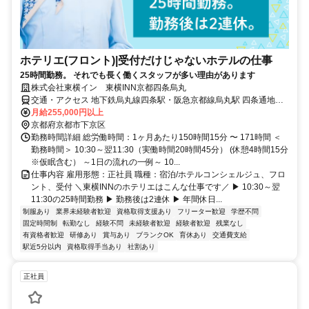
ホテリエ(フロント)|受付だけじゃないホテルの仕事
25時間勤務。 それでも長く働くスタッフが多い理由があります
株式会社東横イン 東横INN京都四条烏丸
交通・アクセス 地下鉄烏丸線四条駅・阪急京都線烏丸駅 四条通地下
道の20番出口から徒歩1分
月給255,000円以上
京都府京都市下京区
勤務時間詳細 総労働時間：1ヶ月あたり150時間15分 〜 171時間 ＜
勤務時間＞ 10:30～翌11:30（実働時間20時間45分） (休憩4時間15分
※仮眠含む） ～1日の流れの一例～ 10...
仕事内容 雇用形態：正社員 職種：宿泊/ホテルコンシェルジュ、フロ
ント、受付 ＼東横INNのホテリエはこんな仕事です／ ▶ 10:30～翌
11:30の25時間勤務 ▶ 勤務後は2連休 ▶ 年間休日...
制服あり
業界未経験者歓迎
資格取得支援あり
フリーター歓迎
学歴不問
固定時間制
転勤なし
経験不問
未経験者歓迎
経験者歓迎
残業なし
有資格者歓迎
研修あり
賞与あり
ブランクOK
育休あり
交通費支給
駅近5分以内
資格取得手当あり
社割あり
正社員