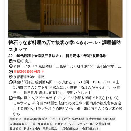
懐石うなぎ料理の店で接客が学べるホール・調理補助
スタッフ
20～40代活躍中★京阪三条駅近く、日月定休・年3回長期休暇
木屋町 廣川
交通・アクセス 京阪本線「三条駅」より徒歩約4分、京都市営地下鉄
東西線「京都市役所前駅」より徒歩約3分
月給300,000円以上
京都府京都市中京区
勤務時間詳細 総労働時間：1ヶ月あたり160時間 10:00～22:00 ※上
記時間内でのシフト制 ※状況により前後する場合があります。 火曜
日～土曜日勤務 詳細は面接時にご説明いたします。
仕事内容 ＼＼アピールポイント／／ ✅京都木屋町で上質なおもてな
しを学べる ✅3年目の綺麗な店舗でのお仕事 ✅国内外の観光客をお迎
えする特別な仕事 ✅完全予約制だから一組一組に向き合える ✅未経験
から...
制服あり
業界未経験者歓迎
主婦・主夫歓迎
学歴不問
固定時間制
経験不問
未経験者歓迎
午前
経験者歓迎
研修あり
夕方
ブランクOK
交通費支給
長期歓迎
駅近5分以内
長期休暇あり
昼食補助あり
食事補助あり