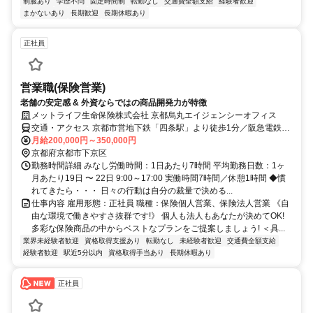
制服あり
学歴不問
固定時間制
転勤なし
交通費全額支給
経験者歓迎
まかないあり
長期歓迎
長期休暇あり
正社員
営業職(保険営業)
老舗の安定感 & 外資ならではの商品開発力が特徴
メットライフ生命保険株式会社 京都烏丸エイジェンシーオフィス
交通・アクセス 京都市営地下鉄「四条駅」より徒歩1分／阪急電鉄京
都線「烏丸駅」より徒歩2分
月給200,000円～350,000円
京都府京都市下京区
勤務時間詳細 みなし労働時間：1日あたり7時間 平均勤務日数：1ヶ
月あたり19日 〜 22日 9:00～17:00 実働時間7時間／休憩1時間 ◆慣
れてきたら・・・ 日々の行動は自分の裁量で決める...
仕事内容 雇用形態：正社員 職種：保険個人営業、保険法人営業 《自
由な環境で働きやすさ抜群です!》 個人も法人もあなたが決めてOK!
多彩な保険商品の中からベストなプランをご提案しましょう! ＜具...
業界未経験者歓迎
資格取得支援あり
転勤なし
未経験者歓迎
交通費全額支給
経験者歓迎
駅近5分以内
資格取得手当あり
長期休暇あり
正社員