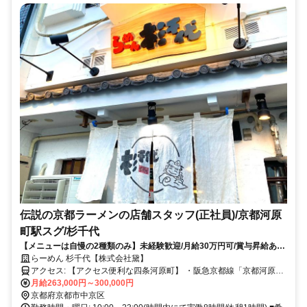
伝説の京都ラーメンの店舗スタッフ(正社員)/京都河原
町駅スグ/杉千代
【メニューは自慢の2種類のみ】未経験歓迎/月給30万円可/賞与昇給あり/
残業＆転勤なし！
らーめん 杉千代【株式会社黛】
アクセス: 【アクセス便利な四条河原町】 ・阪急京都線「京都河原町
駅」から徒歩1分 ・京阪本線「祇園四条駅」から徒歩4分
月給263,000円～300,000円
京都府京都市中京区