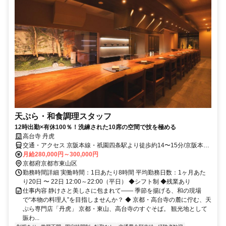
天ぷら・和食調理スタッフ
12時出勤×有休100％！洗練された10席の空間で技を極める
高台寺 丹虎
交通・アクセス 京阪本線・祇園四条駅より徒歩約14〜15分/京阪本
線・東山駅より徒歩約19分/市バス「祇園」または「東山安井」より
月給280,000円～300,000円
徒歩約5分
京都府京都市東山区
勤務時間詳細 実働時間：1日あたり8時間 平均勤務日数：1ヶ月あた
り20日 〜 22日 12:00～22:00（平日） ◆シフト制 ◆残業あり
仕事内容 静けさと美しさに包まれて—— 季節を揚げる、和の現場
で“本物の料理人”を目指しませんか？ ◆ 京都・高台寺の麓に佇む、天
ぷら専門店「丹虎」 京都・東山、高台寺のすぐそば。 観光地として
賑わ...