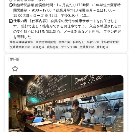
勤務時間詳細 総労働時間：1ヶ月あたり172時間 ＜1年単位の変形時
間労働制＞ 9:00～19:00 ＊残業月平均18時間 ※月～金は13:00～
15:00店舗クローズ ※月2回、午後休あり（13:...
仕事内容 【仕事内容】 会員様の受付や健康サポートをお任せしま
す。 笑顔で楽しく接客ができるお仕事ですよ。 入会を希望される方
の受付対応における 電話対応、メール対応なども担当。 プラン内容
を説明した...
業界未経験者歓迎
変形労働時間制
学歴不問
転勤なし
経験不問
未経験者歓迎
交通費全額支給
研修あり
賞与あり
ブランクOK
交通費支給
社割あり
正社員