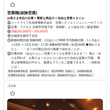
営業職(保険営業)
お客さま本位の仕事 × 豊富な商品力 × 自由な営業スタイル
メットライフ生命保険株式会社 京都シティエイジェンシーオフィス
交通・アクセス 京都市営地下鉄「四条駅」より徒歩1分／阪急電鉄京
都線「烏丸駅」より徒歩2分
月給200,000円～350,000円
京都府京都市下京区
勤務時間詳細 実働時間：1日あたり7時間 平均勤務日数：1ヶ月あた
り19日 〜 22日 9:00～17:00 実働時間7時間／休憩1時間 ◆慣れてき
たら・・・ 日々の行動は自分の裁量で決めることが...
仕事内容 《あなたらしい営業スタイルを実現できます！》 個人・法
人を問わず、お客さま一人ひとりに合わせた自由な提案が可能。 豊
富な保険商品の中から、最適なプランをご提案できます。 ＜具体的
には＞ ...
業界未経験者歓迎
資格取得支援あり
固定時間制
転勤なし
未経験者歓迎
交通費全額支給
経験者歓迎
駅近5分以内
資格取得手当あり
長期休暇あり
正社員