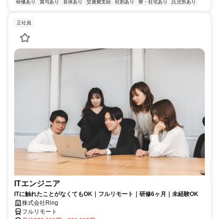
研修あり
賞与あり
育休あり
交通費支給
社割あり
寮・社宅あり
託児所あり
正社員
ITエンジニア
ITに触れたことがなくてもOK｜フルリモート｜研修6ヶ月｜未経験OK
株式会社Ring
フルリモート