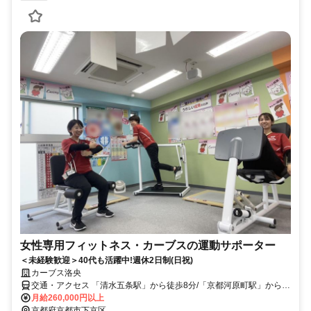
女性専用フィットネス・カーブスの運動サポーター
＜未経験歓迎＞40代も活躍中!週休2日制(日祝)
カーブス洛央
交通・アクセス 「清水五条駅」から徒歩8分/「京都河原町駅」から徒
歩7分/「五条駅」から徒歩10分
月給260,000円以上
京都府京都市下京区