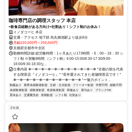
珈琲専門店の調理スタッフ 本店
<飲食店経験がある方向け>社割あり！シフト制のお休み！
イノダコーヒ 本店
交通・アクセス 地下鉄 烏丸御池駅より徒歩8分
月給220,000円～250,000円
京都府京都市中京区
勤務時間詳細 総労働時間：1ヶ月あたり173時間 ・6：00－18：30 シ
フト制 ※実働8時間 （シフト例）6:00-15:00/8:30-17:30/9:00-
18:00/9:30-18:30な...
仕事内容 ✻━✻━✻━✻━✻━✻━✻━✻━✻━✻━✻ *京都の朝を代表
する喫茶店『イノダコーヒ』* *長年愛されてきた老舗喫茶店です！*
✻━✻━✻━✻━✻━✻━✻━✻━✻━✻━✻ *ー魅力ポイント...
制服あり
業界未経験者歓迎
主婦・主夫歓迎
フリーター歓迎
学歴不問
経験不問
未経験者歓迎
経験者歓迎
有資格者歓迎
研修あり
賞与あり
ブランクOK
育休あり
交通費支給
長期歓迎
シフト制
社割あり
正社員