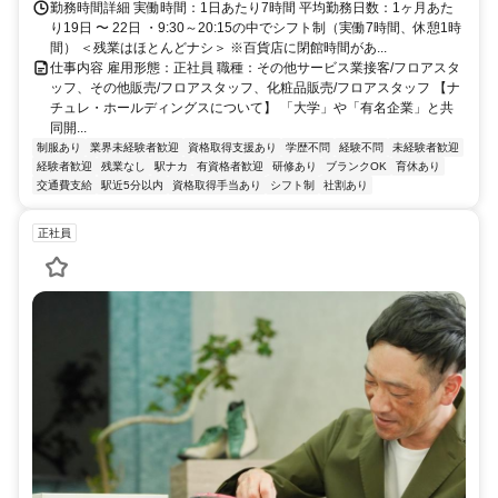
勤務時間詳細 実働時間：1日あたり7時間 平均勤務日数：1ヶ月あた
り19日 〜 22日 ・9:30～20:15の中でシフト制（実働7時間、休憩1時
間） ＜残業はほとんどナシ＞ ※百貨店に閉館時間があ...
仕事内容 雇用形態：正社員 職種：その他サービス業接客/フロアスタ
ッフ、その他販売/フロアスタッフ、化粧品販売/フロアスタッフ 【ナ
チュレ・ホールディングスについて】 「大学」や「有名企業」と共
同開...
制服あり
業界未経験者歓迎
資格取得支援あり
学歴不問
経験不問
未経験者歓迎
経験者歓迎
残業なし
駅ナカ
有資格者歓迎
研修あり
ブランクOK
育休あり
交通費支給
駅近5分以内
資格取得手当あり
シフト制
社割あり
正社員