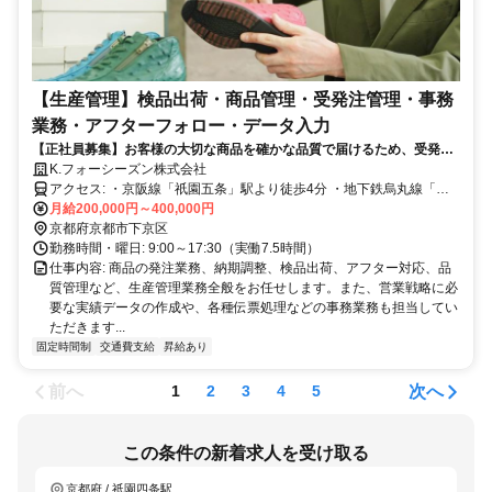
【生産管理】検品出荷・商品管理・受発注管理・事務
業務・アフターフォロー・データ入力
【正社員募集】お客様の大切な商品を確かな品質で届けるため、受発注
から検品出荷までの一連のプロセスを一貫してコントロールする役割で
K.フォーシーズン株式会社
す。
アクセス: ・京阪線「祇園五条」駅より徒歩4分 ・地下鉄烏丸線「五
条」駅より徒歩9分
月給200,000円～400,000円
京都府京都市下京区
勤務時間・曜日: 9:00～17:30（実働7.5時間）
仕事内容: 商品の発注業務、納期調整、検品出荷、アフター対応、品
質管理など、生産管理業務全般をお任せします。また、営業戦略に必
要な実績データの作成や、各種伝票処理などの事務業務も担当してい
ただきます...
固定時間制
交通費支給
昇給あり
前へ
次へ
1
2
3
4
5
この条件の新着求人を受け取る
京都府 / 祇園四条駅