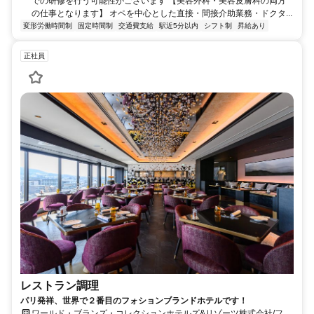
での研修を行う可能性がございます 【美容外科・美容皮膚科の両方
の仕事となります】 オペを中心とした直接・間接介助業務・ドクタ...
変形労働時間制
固定時間制
交通費支給
駅近5分以内
シフト制
昇給あり
正社員
レストラン調理
パリ発祥、世界で２番目のフォションブランドホテルです！
ワールド・ブランズ・コレクションホテルズ&リゾーツ株式会社/フォ