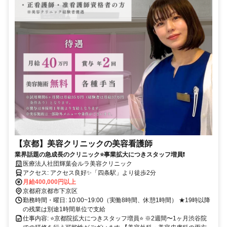
【京都】美容クリニックの美容看護師
業界話題の急成長のクリニック⭐事業拡大につきスタッフ増員❗
医療法人社団輝葉会ルラ美容クリニック
アクセス: アクセス良好✨「四条駅」より徒歩2分
月給400,000円以上
京都府京都市下京区
勤務時間・曜日: 10:00~19:00（実働8時間、休憩1時間） ★19時以降
の残業は別途1時間単位で支給
仕事内容: ⭐京都院拡大につきスタッフ増員⭐ ※2週間〜1ヶ月渋谷院