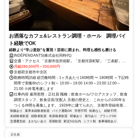
お洒落なカフェ&レストラン調理・ホール 調理バイ
ト経験でOK
経験より“学ぶ意欲”を重視！芸術に囲まれ、料理も感性も磨ける
INDÉPENDANTS(株式会社同時代)
交通・アクセス 「京都市役所前駅」「京都河原町駅」「三条駅」よ
り徒歩5分 ※バイク通勤可
月給280,000円～350,000円
京都府京都市中京区
勤務時間詳細 総労働時間：1ヶ月あたり160時間 〜 180時間 ＜下記時
間帯で実働8hのシフト制＞ 10:00～19:00 14:00～23:00 12:00～
21:00 ※終電考慮します
仕事内容 雇用形態：正社員 職種：飲食ホール/フロアスタッフ、飲食
調理スタッフ、飲食店長/支配人 京都の歴史と、これからの100年を
つくる仲間を募集します。 1928年に建てられた、京都市登録有形...
制服あり
業界未経験者歓迎
バイク通勤OK
学歴不問
転勤なし
経験不問
未経験者歓迎
経験者歓迎
有資格者歓迎
研修あり
賞与あり
ブランクOK
交通費支給
まかないあり
長期歓迎
駅近5分以内
シフト制
食事補助あり
正社員