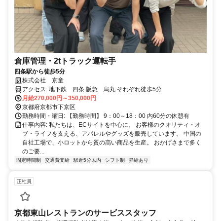
倉庫管理・2tトラック運転手
四条駅から徒歩5分
株式会社 京童
アクセス: 地下鉄 四条 阪急 烏丸 それぞれ徒歩5分
月給270,000円～350,000円
京都府京都市下京区
勤務時間・曜日: 【勤務時間】 9：00～18：00 内60分の休憩有
仕事内容: 私たちは、ECサイトを中心に、 お客様のクオリティ・オ
ブ・ライフを支える、アパレルやグッズを販売しています。 中国の
自社工場で、小ロットから質の高い商品を生産。 おかげさまで多く
のご要...
固定時間制
交通費支給
駅近5分以内
シフト制
昇給あり
正社員
京都東山レストランのサービススタッフ