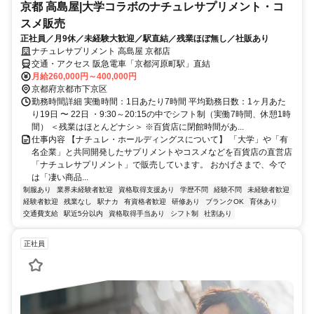
京都 高島屋|大学コラボのナチュレサプリメント・コ
スメ販売
正社員／月9休／未経験大歓迎／駅直結／残業ほぼ無し／社販あり
ナチュレサプリメント 高島屋 京都店
交通・アクセス 阪急電車「京都河原町駅」直結
月給260,000円～400,000円
京都府京都市下京区
勤務時間詳細 実働時間：1日あたり7時間 平均勤務日数：1ヶ月あた
り19日 〜 22日 ・9:30～20:15の中でシフト制（実働7時間、休憩1時
間） ＜残業はほとんどナシ＞ ※百貨店に閉館時間があ...
仕事内容 【ナチュレ・ホールディングスについて】 「大学」や「有
名企業」と共同開発したサプリメントやコスメなどを百貨店の直営店
「ナチュレサプリメント」で販売しています。 おかげさまで、今で
は「凄い商品...
制服あり
業界未経験者歓迎
資格取得支援あり
学歴不問
経験不問
未経験者歓迎
経験者歓迎
残業なし
駅ナカ
有資格者歓迎
研修あり
ブランクOK
育休あり
交通費支給
駅近5分以内
資格取得手当あり
シフト制
社割あり
正社員