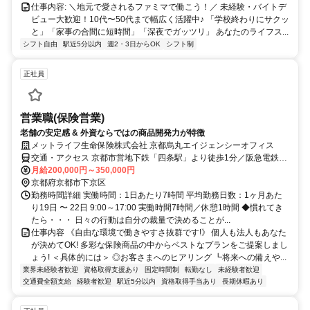
仕事内容: ＼地元で愛されるファミマで働こう！／ 未経験・バイトデ
ビュー大歓迎！10代〜50代まで幅広く活躍中♪ 「学校終わりにサクッ
と」「家事の合間に短時間」「深夜でガッツリ」 あなたのライフス...
シフト自由
駅近5分以内
週2・3日からOK
シフト制
正社員
営業職(保険営業)
老舗の安定感 & 外資ならではの商品開発力が特徴
メットライフ生命保険株式会社 京都烏丸エイジェンシーオフィス
交通・アクセス 京都市営地下鉄「四条駅」より徒歩1分／阪急電鉄京
都線「烏丸駅」より徒歩2分
月給200,000円～350,000円
京都府京都市下京区
勤務時間詳細 実働時間：1日あたり7時間 平均勤務日数：1ヶ月あた
り19日 〜 22日 9:00～17:00 実働時間7時間／休憩1時間 ◆慣れてき
たら・・・ 日々の行動は自分の裁量で決めることが...
仕事内容 《自由な環境で働きやすさ抜群です!》 個人も法人もあなた
が決めてOK! 多彩な保険商品の中からベストなプランをご提案しまし
ょう! ＜具体的には＞ ◎お客さまへのヒアリング ┗将来への備えや...
業界未経験者歓迎
資格取得支援あり
固定時間制
転勤なし
未経験者歓迎
交通費全額支給
経験者歓迎
駅近5分以内
資格取得手当あり
長期休暇あり