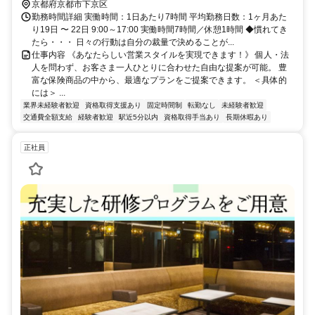
京都府京都市下京区
勤務時間詳細 実働時間：1日あたり7時間 平均勤務日数：1ヶ月あた
り19日 〜 22日 9:00～17:00 実働時間7時間／休憩1時間 ◆慣れてき
たら・・・ 日々の行動は自分の裁量で決めることが...
仕事内容 《あなたらしい営業スタイルを実現できます！》 個人・法
人を問わず、お客さま一人ひとりに合わせた自由な提案が可能。 豊
富な保険商品の中から、最適なプランをご提案できます。 ＜具体的
には＞ ...
業界未経験者歓迎
資格取得支援あり
固定時間制
転勤なし
未経験者歓迎
交通費全額支給
経験者歓迎
駅近5分以内
資格取得手当あり
長期休暇あり
正社員