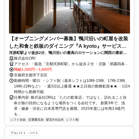
【オープニングメンバー募集】鴨川沿いの町屋を改装
した和食と鉄板のダイニング『A kyoto』サービスス
河原町駅より徒歩2分、鴨川沿いの最高のロケーションに関西の素材を
タッフ✨
メインに取り扱う町屋を改装した和食と鉄板のダイニング『A koyoto』
株式会社ORI
が2026年1月にオープン！一緒にお店を作っていくサービススタッフを
アクセス: ・阪急「京都河原町駅」から徒歩２分 ・京阪「祇園四条
募集します。
駅」から徒歩３分
時給1,300円～1,800円
京都府京都市下京区
勤務時間・曜日: ・シフト制（基本シフトは10時-15時、17時-23時、
16時-22時など） ・週3日以上優遇 ★★土日祝の勤務歓迎★★ ・1日4
時間から勤務可能
仕事内容: 株式会社ORIは「ただの飲食店」ではなく、訪れること自
体が旅の目的になるような場所をつくる会社です。 創業3年で、浅
草・鎌倉・渋谷に日本茶専門店を展開。2025年度には年商3.6億円
を...
シフト自由
交通費支給
駅近5分以内
シフト制
アルバイト・パート