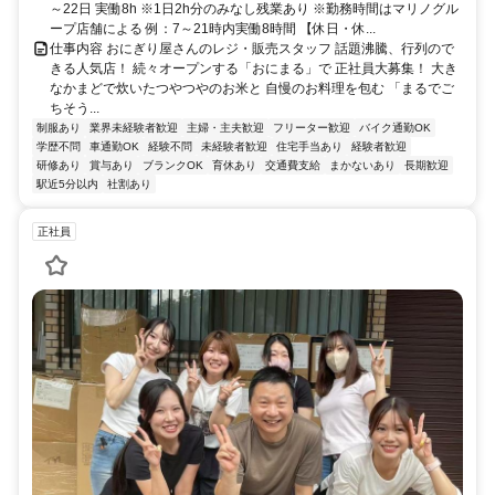
～22日 実働8h ※1日2h分のみなし残業あり ※勤務時間はマリノグル
ープ店舗による 例：7～21時内実働8時間 【休日・休...
仕事内容 おにぎり屋さんのレジ・販売スタッフ 話題沸騰、行列ので
きる人気店！ 続々オープンする「おにまる」で 正社員大募集！ 大き
なかまどで炊いたつやつやのお米と 自慢のお料理を包む 「まるでご
ちそう...
制服あり
業界未経験者歓迎
主婦・主夫歓迎
フリーター歓迎
バイク通勤OK
学歴不問
車通勤OK
経験不問
未経験者歓迎
住宅手当あり
経験者歓迎
研修あり
賞与あり
ブランクOK
育休あり
交通費支給
まかないあり
長期歓迎
駅近5分以内
社割あり
正社員