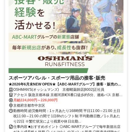
スポーツアパレル・スポーツ用品の接客･販売
★2026年6月末NEW OPEN★【ABC-MARTグループ】接客・販売の経
験を活かせる／賞与年2回・昇給あり・キャリアアップ前提採用・私服
OSHMAN'S(オッシュマンズ) 京都蛸薬師店[8002]正社員
OK・個人ノルマなし
アクセス 阪急京都本線 京都河原町6番口徒歩約5分、連絡バス 京都河
原町徒歩約6分、京阪本線 祇園四条4番口徒歩約8分
月給224,000円～226,000円
京都府京都市中京区
勤務時間 総労働時間：1ヶ月あたり168時間 平日11:00～21:00 土日
祝11:00～21:00 の間で 1日8hのシフト制 平均勤務日数／1ヶ月あた
り22日 ※繁忙状況により残業や休日出勤...
仕事内容 ■おすすめポイント ◎ABC-MARTグループで毎年新規出店