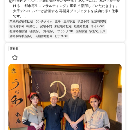
仕事内容 ◇◇◇ 宅建の資格を活かせる！ あなたには、私たちが手が
ける 「都市再生コンサルティング」事業で 活躍していただきます。
大手デベロッパーが計画する 再開発プロジェクトを成功に導く仕事
です。...
業界未経験者歓迎
ランチタイム
主婦・主夫歓迎
学歴不問
固定時間制
職場見学可
転勤なし
経験不問
未経験者歓迎
経験者歓迎
ネイルOK
有資格者歓迎
研修あり
賞与あり
ブランクOK
長期歓迎
駅近5分以内
資格取得手当あり
長期休暇あり
ピアスOK
正社員