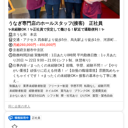
うなぎ専門店のホールスタッフ(接客) 正社員
✨未経験OK！✨正社員で安定して働ける！駅近で通勤便利！✨
京うな和 本店
交通・アクセス 四条駅より徒歩5分、烏丸駅より徒歩1分、河原町駅
より徒歩3分
月給260,000円～450,000円
京都府京都市中京区
勤務時間詳細 実働時間：1日あたり8時間 平均勤務日数：1ヶ月あた
り20日 〜 22日 9:00～21:00 (シフト制、休憩有り)
仕事内容 ✅まったくの未経験OK】前職、学歴、経験不問！ ✅【やり
がい重視】頑張りに応える待遇！ ✅【自慢の職場環境】雰囲気めちゃ
くちゃイイです！ ⭐まったくの未経験OK⭐ 接客の基本から丁寧に教
え...
制服あり
業界未経験者歓迎
フリーター歓迎
学歴不問
転勤なし
経験不問
未経験者歓迎
経験者歓迎
ネイルOK
賞与あり
ブランクOK
交通費支給
まかないあり
駅近5分以内
シフト制
寮・社宅あり
ひげOK
髪型・髪色自由
同じ企業の求人
正社員