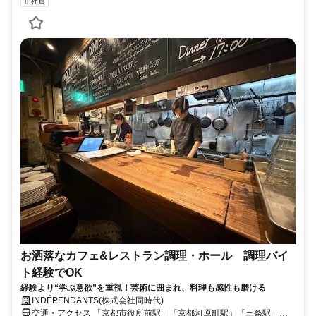
正社員
お洒落なカフェ&レストラン調理・ホール 調理バイ
ト経験でOK
経験より“学ぶ意欲”を重視！芸術に囲まれ、料理も感性も磨ける
INDÉPENDANTS(株式会社同時代)
交通・アクセス 「京都市役所前駅」「京都河原町駅」「三条駅」よ