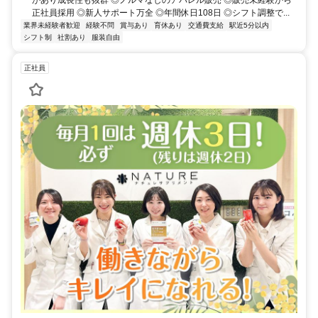
があり成長性も抜群 ◎ノルマなしのアパレル販売 ◎販売未経験から
正社員採用 ◎新人サポート万全 ◎年間休日108日 ◎シフト調整で...
業界未経験者歓迎
経験不問
賞与あり
育休あり
交通費支給
駅近5分以内
シフト制
社割あり
服装自由
正社員