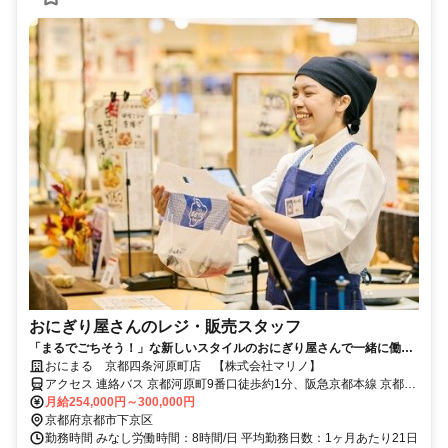
おにぎり屋さんのレジ・販売スタッフ
「まるでごちそう！」な新しいスタイルのおにぎり屋さんで一緒に働き
ませんか？
おにまる 京都四条河原町店 【株式会社マリノ】
アクセス 連絡バス 京都河原町9番口徒歩約1分、阪急京都本線 京都河
原町9番口徒歩約1分、阪急京都本線 烏丸13番口徒歩約6分 「京都河
月給254,000円～300,000円
原町駅」より徒歩1分 ※車通勤可（店舗による）【受動喫煙防止措
京都府京都市下京区
置】敷地内禁煙 （喫煙所/勤務地により異なる）
勤務時間 みなし労働時間：8時間/日 平均勤務日数：1ヶ月あたり21日