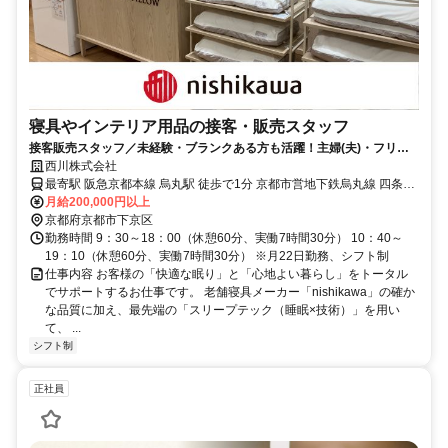
寝具やインテリア用品の接客・販売スタッフ
接客販売スタッフ／未経験・ブランクある方も活躍！主婦(夫)・フリー
ター歓迎♪買い物割引もあり
西川株式会社
最寄駅 阪急京都本線 烏丸駅 徒歩で1分 京都市営地下鉄烏丸線 四条駅
徒歩で2分
月給200,000円以上
京都府京都市下京区
勤務時間 9：30～18：00（休憩60分、実働7時間30分） 10：40～
19：10（休憩60分、実働7時間30分） ※月22日勤務、シフト制
仕事内容 お客様の「快適な眠り」と「心地よい暮らし」をトータル
でサポートするお仕事です。 老舗寝具メーカー「nishikawa」の確か
な品質に加え、最先端の「スリープテック（睡眠×技術）」を用い
て、 ...
シフト制
正社員