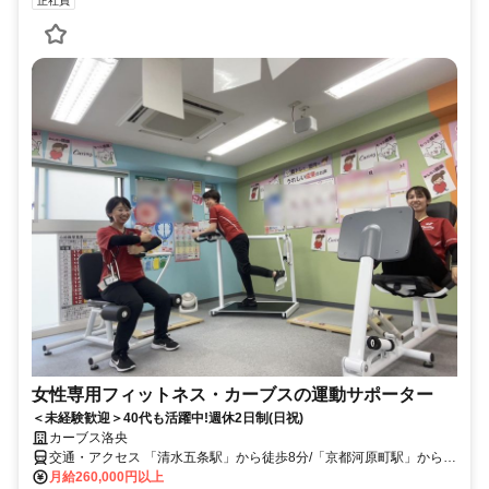
正社員
女性専用フィットネス・カーブスの運動サポーター
＜未経験歓迎＞40代も活躍中!週休2日制(日祝)
カーブス洛央
交通・アクセス 「清水五条駅」から徒歩8分/「京都河原町駅」から徒
歩7分/「五条駅」から徒歩10分
月給260,000円以上