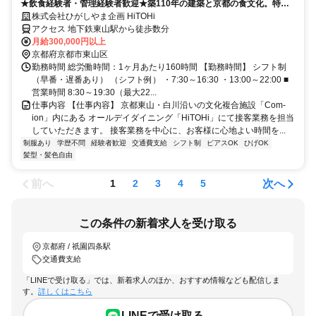
★飲食経験者・管理経験者歓迎★築110年の建築と京都の食文化。特別
な空間でサービスを。
株式会社ひがしやま企画 HiTOHi
アクセス 地下鉄東山駅から徒歩数分
月給300,000円以上
京都府京都市東山区
勤務時間 総労働時間：1ヶ月あたり160時間 【勤務時間】 シフト制
（早番・遅番あり） （シフト例） ・7:30～16:30 ・13:00～22:00 ■
営業時間 8:30～19:30（最大22...
仕事内容 【仕事内容】 京都東山・白川沿いの文化複合施設「Com-
ion」内にある オールデイダイニング「HiTOHi」にて接客業務を担当
していただきます。 接客業務を中心に、お客様に心地よい時間を...
制服あり
学歴不問
経験者歓迎
交通費支給
シフト制
ピアスOK
ひげOK
髪型・髪色自由
前へ
次へ
1
2
3
4
5
この条件の新着求人を受け取る
京都府 / 祇園四条駅
交通費支給
「LINEで受け取る」では、新着求人のほか、おすすめ情報なども配信しま
す。
詳しくはこちら
LINEで受け取る