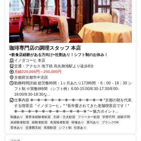
珈琲専門店の調理スタッフ 本店
<飲食店経験がある方向け>社割あり！シフト制のお休み！
イノダコーヒ 本店
交通・アクセス 地下鉄 烏丸御池駅より徒歩8分
月給220,000円～250,000円
京都府京都市中京区
勤務時間詳細 総労働時間：1ヶ月あたり173時間 ・6：00－18：30 シ
フト制 ※実働8時間 （シフト例）6:00-15:00/8:30-17:30/9:00-
18:00/9:30-18:30な...
仕事内容 ✻━✻━✻━✻━✻━✻━✻━✻━✻━✻━✻ *京都の朝を代表
する喫茶店『イノダコーヒ』* *長年愛されてきた老舗喫茶店です！*
✻━✻━✻━✻━✻━✻━✻━✻━✻━✻━✻ *ー魅力ポイント...
制服あり
業界未経験者歓迎
主婦・主夫歓迎
フリーター歓迎
学歴不問
経験不問
未経験者歓迎
経験者歓迎
有資格者歓迎
研修あり
賞与あり
ブランクOK
育休あり
交通費支給
長期歓迎
シフト制
社割あり