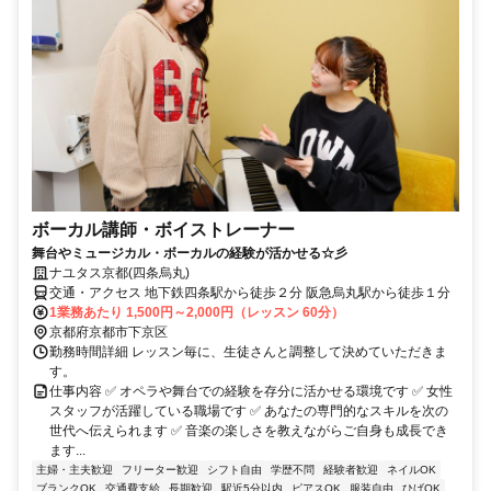
ボーカル講師・ボイストレーナー
舞台やミュージカル・ボーカルの経験が活かせる☆彡
ナユタス京都(四条烏丸)
交通・アクセス 地下鉄四条駅から徒歩２分 阪急烏丸駅から徒歩１分
1業務あたり 1,500円～2,000円（レッスン 60分）
京都府京都市下京区
勤務時間詳細 レッスン毎に、生徒さんと調整して決めていただきま
す。
仕事内容 ✅ オペラや舞台での経験を存分に活かせる環境です ✅ 女性
スタッフが活躍している職場です ✅ あなたの専門的なスキルを次の
世代へ伝えられます ✅ 音楽の楽しさを教えながらご自身も成長でき
ます...
主婦・主夫歓迎
フリーター歓迎
シフト自由
学歴不問
経験者歓迎
ネイルOK
ブランクOK
交通費支給
長期歓迎
駅近5分以内
ピアスOK
服装自由
ひげOK