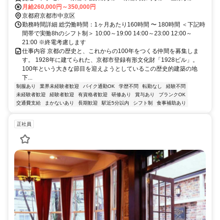
り徒歩5分 ※バイク通勤可
月給260,000円～350,000円
京都府京都市中京区
勤務時間詳細 総労働時間：1ヶ月あたり160時間 〜 180時間 ＜下記時
間帯で実働8hのシフト制＞ 10:00～19:00 14:00～23:00 12:00～
21:00 ※終電考慮します
仕事内容 京都の歴史と、これからの100年をつくる仲間を募集しま
す。 1928年に建てられた、京都市登録有形文化財「1928ビル」。
100年という大きな節目を迎えようとしているこの歴史的建築の地
下...
制服あり
業界未経験者歓迎
バイク通勤OK
学歴不問
転勤なし
経験不問
未経験者歓迎
経験者歓迎
有資格者歓迎
研修あり
賞与あり
ブランクOK
交通費支給
まかないあり
長期歓迎
駅近5分以内
シフト制
食事補助あり
正社員