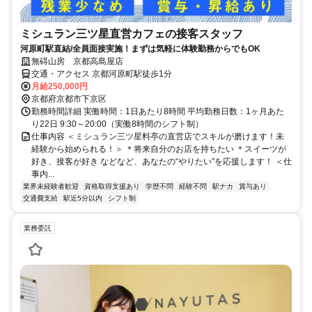
ミシュラン三ツ星直営カフェの接客スタッフ
河原町駅直結/全員面接実施！まずは気軽に体験勤務からでもOK
無碍山房 京都高島屋店
交通・アクセス 京都河原町駅徒歩1分
月給250,000円
京都府京都市下京区
勤務時間詳細 実働時間：1日あたり8時間 平均勤務日数：1ヶ月あた
り22日 9:30～20:00（実働8時間のシフト制）
仕事内容 ＜ミシュラン三ツ星料亭の直営店でスキルが磨けます！未
経験から始められる！＞ ＊将来自分のお店を持ちたい ＊スイーツが
好き、接客が好き などなど、あなたの“やりたい”を応援します！ ＜仕
事内...
業界未経験者歓迎
資格取得支援あり
学歴不問
経験不問
駅ナカ
賞与あり
交通費支給
駅近5分以内
シフト制
業務委託