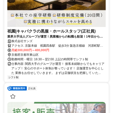
祇園|キャバクラの黒服・ホールスタッフ(正社員)
業界大手法人グループが運営！異業種からの転職も歓迎！1年目からキ
ャリアアップの実績あり！未経験からの挑戦も大歓迎！前職や経験は一
株式会社サンズ
切不問！ 挑戦したいという方を歓迎します！
アクセス: 京阪本線 祇園四条駅 徒歩3分 阪急京都線 河原町駅
徒歩5分 京阪本線 三条駅 徒歩5分
月給300,000円～400,000円
京都府京都市東山区
勤務時間・曜日: 16:30～翌2:00 上記の時間帯でシフト制
仕事内容: 関西大手のグループが運営！ 接客未経験からでもキャリア
アップ！ 安心のサポート体制が​整っています！ 店舗運営を中心とし
た 業務をお任せしていきます。 まずは店舗状況を把握して いた...
シフト制
正社員