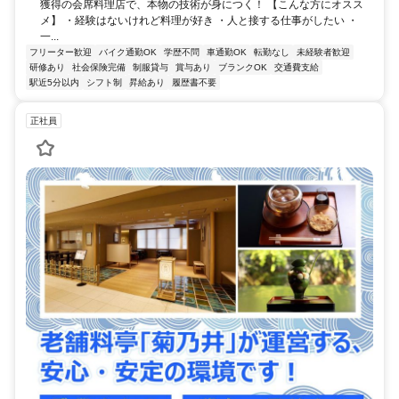
獲得の会席料理店で、本物の技術が身につく！ 【こんな方にオスス
メ】 ・経験はないけれど料理が好き ・人と接する仕事がしたい ・
一...
フリーター歓迎
バイク通勤OK
学歴不問
車通勤OK
転勤なし
未経験者歓迎
研修あり
社会保険完備
制服貸与
賞与あり
ブランクOK
交通費支給
駅近5分以内
シフト制
昇給あり
履歴書不要
正社員