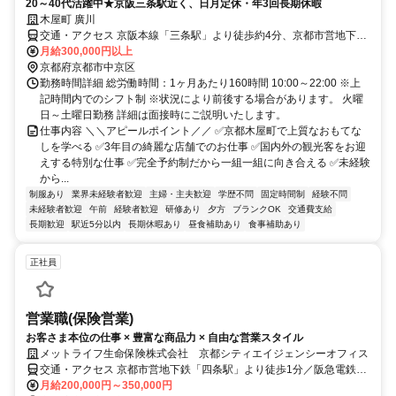
20～40代活躍中★京阪三条駅近く、日月定休・年3回長期休暇
木屋町 廣川
交通・アクセス 京阪本線「三条駅」より徒歩約4分、京都市営地下鉄
東西線「京都市役所前駅」より徒歩約3分
月給300,000円以上
京都府京都市中京区
勤務時間詳細 総労働時間：1ヶ月あたり160時間 10:00～22:00 ※上
記時間内でのシフト制 ※状況により前後する場合があります。 火曜
日～土曜日勤務 詳細は面接時にご説明いたします。
仕事内容 ＼＼アピールポイント／／ ✅京都木屋町で上質なおもてな
しを学べる ✅3年目の綺麗な店舗でのお仕事 ✅国内外の観光客をお迎
えする特別な仕事 ✅完全予約制だから一組一組に向き合える ✅未経験
から...
制服あり
業界未経験者歓迎
主婦・主夫歓迎
学歴不問
固定時間制
経験不問
未経験者歓迎
午前
経験者歓迎
研修あり
夕方
ブランクOK
交通費支給
長期歓迎
駅近5分以内
長期休暇あり
昼食補助あり
食事補助あり
正社員
営業職(保険営業)
お客さま本位の仕事 × 豊富な商品力 × 自由な営業スタイル
メットライフ生命保険株式会社 京都シティエイジェンシーオフィス
交通・アクセス 京都市営地下鉄「四条駅」より徒歩1分／阪急電鉄京
都線「烏丸駅」より徒歩2分
月給200,000円～350,000円