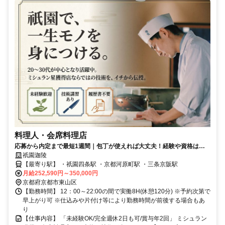
料理人・会席料理店
応募から内定まで最短1週間｜包丁が使えれば大丈夫！経験や資格は不
要。「料理が好き」その気持ちがあれば十分です。
祇園迦陵
【最寄り駅】 ・祇園四条駅 ・京都河原町駅 ・三条京阪駅
月給252,590円～350,000円
京都府京都市東山区
【勤務時間】 12：00～22:00の間で実働8H(休憩120分) ※予約次第で
早上がり可 ※仕込みや片付け等により勤務時間が前後する場合もあ
り
【仕事内容】 「未経験OK/完全週休2日も可/賞与年2回」 ミシュラン