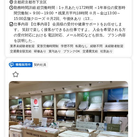
京都府京都市下京区
勤務時間詳細 総労働時間：1ヶ月あたり172時間 ＜1年単位の変形時
間労働制＞ 9:00～19:00 ＊残業月平均18時間 ※月～金は13:00～
15:00店舗クローズ ※月2回、午後休あり（13:...
仕事内容 【仕事内容】 会員様の受付や健康サポートをお任せしま
す。 笑顔で楽しく接客ができるお仕事ですよ。 入会を希望される方
の受付対応における 電話対応、メール対応なども担当。 プラン内容
を説明した...
業界未経験者歓迎
変形労働時間制
学歴不問
転勤なし
経験不問
未経験者歓迎
交通費全額支給
研修あり
賞与あり
ブランクOK
交通費支給
社割あり
契約社員