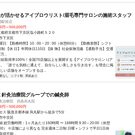
が活かせるアイブロウリスト/眉毛専門サロンの施術スタッフ
都駅前店
00円～500,000円
クセス: 京都府京都市下京区塩小路町５２０
市下京区
: 【勤務時間】10 : 00 ~ 20 : 00（休憩60分） 【勤務形態】シフト
制 【休 日】年間休日110日 【保 険】社会保険完備 【通勤手当】交通
...
有給取得率100%！全国70店舗以上を展開する【アイブロウサロン i.(ア
】。 「誰でも気軽に通えて、自分らしい美しさを引き出す」を理念に掲
しい店舗をオープンするほ...
業なし
シフト制
昇給あり
 針灸治療院グループでの鍼灸師
針灸治療院 四条烏丸院
00円～500,000円
セス 阪急京都本線 烏丸駅から徒歩で5分
市中京区
 総労働時間：1ヶ月あたり160時間 〜 168時間 9:30～20:00（休憩
15:00） ※店舗により異なる 完全週休二日制 日曜＋シフトで平日1日休
得可能...