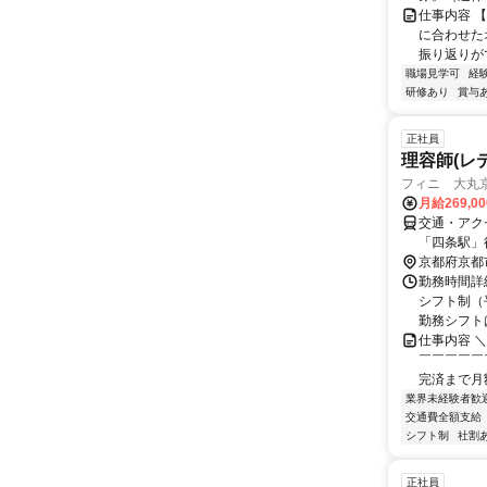
仕事内容 
に合わせた
振り返りが
職場見学可
経
研修あり
賞与
正社員
理容師(レ
フィニ 大丸京都
月給269,0
交通・アク
「四条駅」
京都府京都
勤務時間詳細
シフト制（平
勤務シフトは
仕事内容 
￣￣￣￣￣
完済まで月額
業界未経験者歓
交通費全額支給
シフト制
社割
正社員