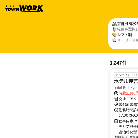
京都府
清水
職種を選択
シフト制
キーワード
1,247件
アルバイト・パ
ホテル運営
hotel Bell Kyo
時給1,30
交通・アク
京都府京都
勤務時間詳細
17:00 ③9:
仕事内容 
テル業務全
宿泊特化型 
制服あり
業界