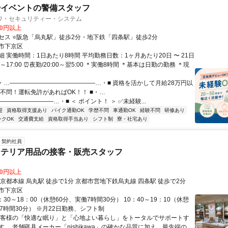
やイベントの警備スタッフ
ワ・セキュリティー・システム
00円以上
セス ⭐阪急「烏丸駅」徒歩2分・地下鉄「四条駅」徒歩2分
市下京区
 実働時間：1日あたり8時間 平均勤務日数：1ヶ月あたり20日 〜 21日
0～17:00 ⏰夜勤/20:00～翌5:00 ＊実働8時間 ＊基本は日勤の勤務 ＊現
■・…――――――――――――――…・■ 資格を活かして月給28万円以
歴不問！運転免許があればOK！！ ■・…
――――――――…・■ ＜ ポイント！ ＞ ✅未経験...
迎
資格取得支援あり
バイク通勤OK
学歴不問
車通勤OK
経験不問
研修あり
ンクOK
交通費支給
資格取得手当あり
シフト制
寮・社宅あり
契約社員
ンテリア用品の接客・販売スタッフ
00円以上
京都本線 烏丸駅 徒歩で1分 京都市営地下鉄烏丸線 四条駅 徒歩で2分
市下京区
：30～18：00（休憩60分、実働7時間30分） 10：40～19：10（休憩
7時間30分） ※月22日勤務、シフト制
お客様の「快適な眠り」と「心地よい暮らし」をトータルでサポートす
。 老舗寝具メーカー「nishikawa」の確かな品質に加え、最先端の