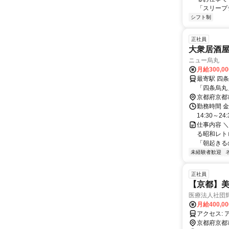
「スリープテ
シフト制
正社員
大衆居酒
ニュー烏丸
月給300,0
最寄駅 四条駅 交通アクセス 京都市営地下鉄烏丸線 「四条」駅よ
「四条烏丸
京都府京都
勤務時間 金
14:30～
仕事内容 
る昭和レト
「朝起きるの
未経験者歓迎
正社員
【京都】
医療法人社団
月給400,0
ア
京都府京都