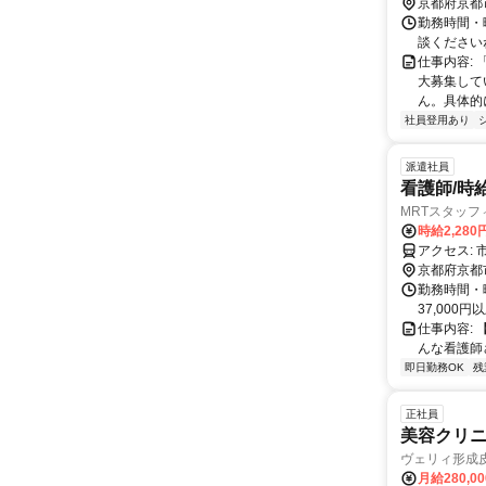
京都府京都
勤務時間・
談ください
仕事内容:
大募集して
ん。具体的
社員登用あり
派遣社員
看護師/時
MRTスタッフ
時給2,280
ア
京都府京都
勤務時間・
37,00
仕事内容:
んな看護師
即日勤務OK
残
正社員
美容クリ
ヴェリィ形成
月給280,0