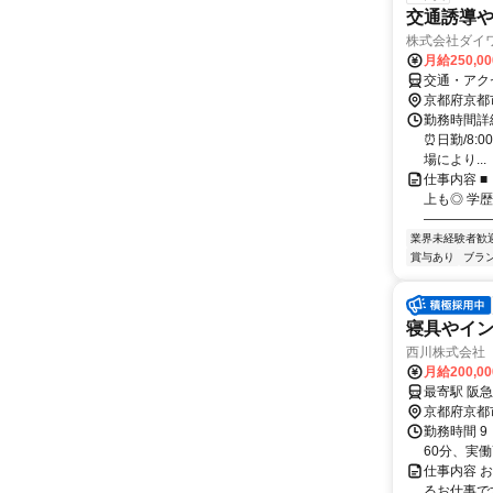
交通誘導
株式会社ダイ
月給250,0
交通・アク
京都府京都
勤務時間詳細
⏰日勤/8:0
場により...
仕事内容 
上も◎ 学
――――――
業界未経験者歓
賞与あり
ブラ
寝具やイ
西川株式会社
月給200,0
最寄駅 阪急
京都府京都
勤務時間 9
60分、実働
仕事内容 
るお仕事です