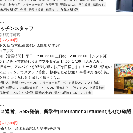
主婦・主夫歓迎
フリーター歓迎
学歴不問
平日のみOK
学生歓迎
転勤なし
未経験者歓迎
午前
経験者歓迎
残業なし
有資格者歓迎
ート
キッチンスタッフ
 京都河原町店
円～2,200円
セス 阪急京都線 京都河原町駅 徒歩1分
市下京区
【営業時間】 平日 17:00~23:00 土日祝 16:00~23:00 【シフト例】
0:00 仕込み〜営業終わりまでフルタイム 14:00~17:00 仕込みのみ ...
ー日本一、アルバイトが成長し輝くお店を目指します！ー SNSで話題の
火とワイン」でスタッフ募集。 接客初心者歓迎！ 料理やお酒の知識、
を身につけられる！ 優しく気さくな...
登用あり
副業・WワークOK
フリーター歓迎
バイク通勤OK
シフト自由
歓迎
転勤なし
未経験者歓迎
ネイルOK
研修あり
ブランクOK
交通費支給
長期歓迎
フルタイム歓迎
駅近5分以内
週2・3日からOK
シフト制
ート
営、SNS発信、留学生(international student)もぜひ確認!
円～1,500円
クセス: 最寄り駅 清水五条駅より徒歩5分以内