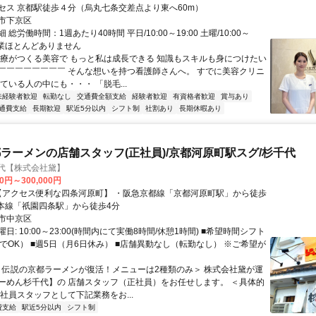
セス 京都駅徒歩４分（烏丸七条交差点より東へ60m）
市下京区
総労働時間：1週あたり40時間 平日/10:00～19:00 土曜/10:00～
※残業ほとんどありません
医療がつくる美容で もっと私は成長できる 知識もスキルも身につけたい
￣￣￣￣￣￣￣￣ そんな想いを持つ看護師さんへ。 すでに美容クリニ
ている人の中にも・・・ 「脱毛...
未経験者歓迎
転勤なし
交通費全額支給
経験者歓迎
有資格者歓迎
賞与あり
通費支給
長期歓迎
駅近5分以内
シフト制
社割あり
長期休暇あり
ラーメンの店舗スタッフ(正社員)/京都河原町駅スグ/杉千代
千代【株式会社黛】
00円～300,000円
阪本線「祇園四条駅」から徒歩4分
市中京区
日: 10:00～23:00(時間内にて実働8時間/休憩1時間) ■希望時間シフト
でOK） ■週5日（月6日休み） ■店舗異動なし（転勤なし） ※ご希望が
 ＜伝説の京都ラーメンが復活！メニューは2種類のみ＞ 株式会社黛が運
ーめん杉千代】の 店舗スタッフ（正社員）をお任せします。 ＜具体的
社員スタッフとして下記業務をお...
費支給
駅近5分以内
シフト制