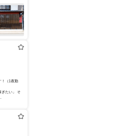
す！（1夜勤
稼ぎたい」 そ
.