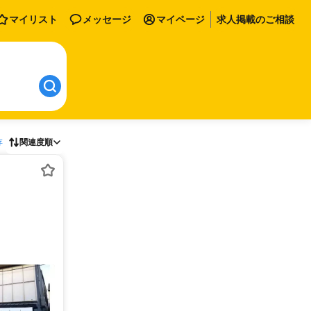
マイリスト
メッセージ
マイページ
求人掲載のご相談
存
関連度順