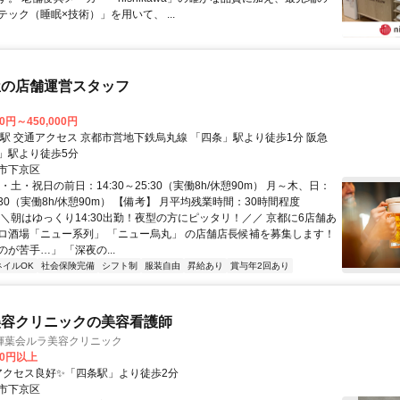
ック（睡眠×技術）」を用いて、 ...
屋の店舗運営スタッフ
00円～450,000円
り徒歩1分 阪急
」駅より徒歩5分
市下京区
・土・祝日の前日：14:30～25:30（実働8h/休憩90m） 月～木、日：
24:30（実働8h/休憩90m） 【備考】 月平均残業時間：30時間程度
＼＼朝はゆっくり14:30出勤！夜型の方にピッタリ！／／ 京都に6店舗あ
ロ酒場「ニュー系列」 「ニュー烏丸」 の店舗店長候補を募集します！
が苦手…」 「深夜の...
ネイルOK
社会保険完備
シフト制
服装自由
昇給あり
賞与年2回あり
美容クリニックの美容看護師
輝葉会ルラ美容クリニック
00円以上
クセス: アクセス良好✨「四条駅」より徒歩2分
市下京区