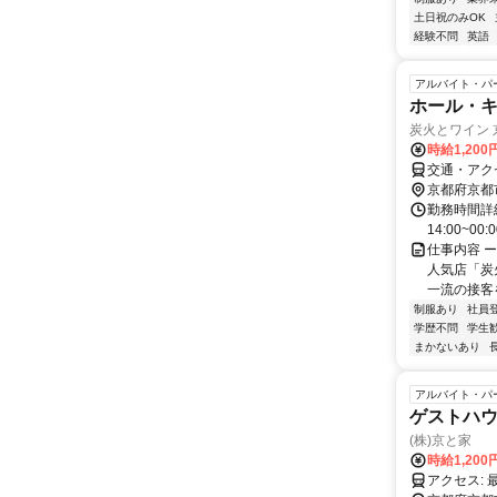
土日祝のみOK
経験不問
英語
アルバイト・パ
ホール・
炭火とワイン
時給1,200
交通・アク
京都府京都
勤務時間詳細 
14:00~0
仕事内容 
人気店「炭
一流の接客
制服あり
社員
学歴不問
学生
まかないあり
アルバイト・パ
ゲストハウス運
(株)京と家
時給1,200
ア