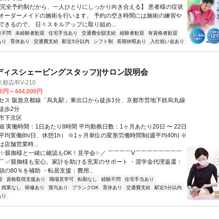
【完全予約制だから、一人ひとりにしっかり向き合える】 患者様の症状
オーダーメイドの施術を行います。 予約の空き時間には施術の練習や
できるので、 日々スキルアップに取り組め...
験不問
未経験者歓迎
住宅手当あり
交通費全額支給
経験者歓迎
有資格者歓迎
あり
育休あり
交通費支給
駅近5分以内
シフト制
長期休暇あり
入社祝い金あり
ディスシェービングスタッフ)|サロン説明会
店/RV-210
00円～444,000円
セス 阪急京都線「烏丸駅」東出口から徒歩1分、京都市営地下鉄烏丸線
徒歩2分
市下京区
 実働時間：1日あたり8時間 平均勤務日数：1ヶ月あたり20日 〜 22日
均実働8h/日、休憩1h） ※1ヶ月単位の変形労働時間制(週平均40h) ※
店舗営業時...
＼✨親御様と一緒に確認もOK！見学会✨／ ￣￣￣￣V￣￣￣￣￣￣￣￣
￣ ✅親御様も安心。家計を助ける充実のサポート ・奨学金代理返還：
の80％を補助 ・転居支援：費用...
迎
資格取得支援あり
職場見学可
転勤なし
経験不問
住宅手当あり
残業なし
研修あり
賞与あり
ブランクOK
育休あり
交通費支給
駅近5分以内
あり