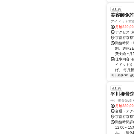
正社員
美容師免許
アイドット京
月給220,0
ア
京都府京都
勤務時間・曜日
制、週休2日
費支給 ~月2万
仕事内容: 
イドット)
げ、 毎月新
即日勤務OK
残
正社員
平川接骨院
平川接骨院/
月給280,0
交通・アク
京都府京都
勤務時間詳細
12:00～
み。（連休取