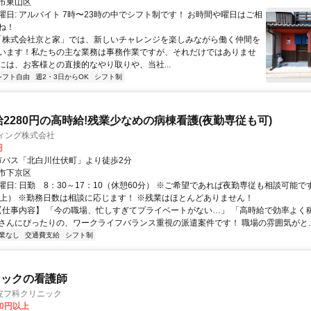
市東山区
曜日: アルバイト 7時〜23時の中でシフト制です！ お時間や曜日はご相
ね！
 「株式会社京と家」では、新しいチャレンジを楽しみながら働く仲間を
います！私たちの主な業務は事務作業ですが、それだけではありませ
には、お客様との直接的なやり取りや、当社...
シフト自由
週2・3日からOK
シフト制
給2280円の高時給!残業少なめの病棟看護(夜勤専従も可)
ィング株式会社
円
クセス: 市バス「北白川仕伏町」より徒歩2分
市下京区
曜日: 日勤 8：30～17：10（休憩60分） ※ご希望であれば夜勤専従も相談可能で
0円以上） ※勤務日数は相談に応じます！ ※残業はほとんどありません！
 【仕事内容】 「今の職場、忙しすぎてプライベートがない…」 「高時給で効率よく
さんにぴったりの、ワークライフバランス重視の派遣案件です！ 職場の雰囲気がと..
業なし
交通費支給
シフト制
ニックの看護師
皮フ科クリニック
00円以上