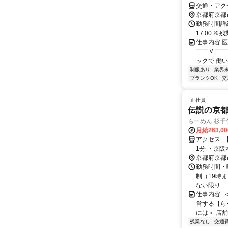
交通・アク
京都府京都
勤務時間詳細 
17:00 
仕事内容 
￣￣Ｖ￣￣
ックで 働い
制服あり
業界
ブランクOK
交
正社員
伝説の京都
らーめん 杉
月給263,0
アクセス: 【アクセス便利な四条河原町】 ・阪急京都線「京都河原町駅」から徒歩
1分 ・京
京都府京都
勤務時間・曜
制（19時ま
ない限り
仕事内容:
営する【ら
には＞ 店舗
残業なし
交通