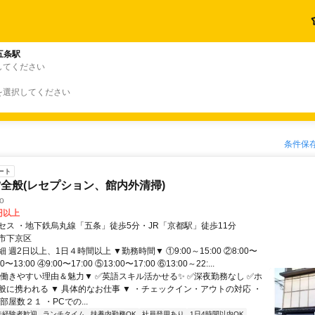
五条駅
してください
を選択してください
条件保
ート
全般(レセプション、館内外清掃)
to
0円以上
セス ・地下鉄烏丸線「五条」徒歩5分・JR「京都駅」徒歩11分
市下京区
 週2日以上、1日４時間以上 ▼勤務時間▼ ①9:00～15:00 ②8:00〜
00〜13:00 ④9:00〜17:00 ⑤13:00〜17:00 ⑥13:00～22:...
▼働きやすい理由＆魅力▼ ✅英語スキル活かせる✨ ✅深夜勤務なし ✅ホ
般に携われる ▼ 具体的なお仕事 ▼ ・チェックイン・アウトの対応 ・
部屋数２１ ・PCでの...
未経験者歓迎
ランチタイム
扶養内勤務OK
社員登用あり
1日4時間以内OK