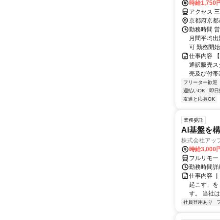
時給1,750
アクセス 
京都府京都
勤務時間 営
月間平均出
可 勤務開始
仕事内容 
通訳販売ス
売及び付帯業
フリーター歓迎
週払いOK
即日
友達と応募OK
業務委託
AI基盤を
株式会社アッ
時給3,000
フルリモー
勤務時間詳
仕事内容 
起こす」を
す。 当社
社員登用あり