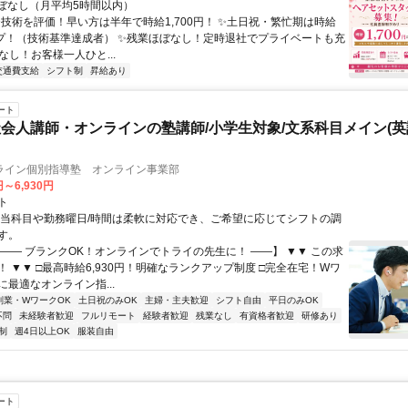
ほぼなし（月平均5時間以内）
 ✨技術を評価！早い方は半年で時給1,700円！ ✨土日祝・繁忙期は時給
ップ！（技術基準達成者） ✨残業ほぼなし！定時退社でプライベートも充
なし！お客様一人ひと...
交通費支給
シフト制
昇給あり
ート
会人講師・オンラインの塾講師/小学生対象/文系科目メイン(
ライン個別指導塾 オンライン事業部
円～6,930円
ト
担当科目や勤務曜日/時間は柔軟に対応でき、ご希望に応じてシフトの調
す。
【―― ブランクOK！オンラインでトライの先生に！ ――】 ▼▼ この求
T！ ▼▼ □最高時給6,930円！明確なランクアップ制度 □完全在宅！Wワ
最適なオンライン指...
副業・WワークOK
土日祝のみOK
主婦・主夫歓迎
シフト自由
平日のみOK
不問
未経験者歓迎
フルリモート
経験者歓迎
残業なし
有資格者歓迎
研修あり
制
週4日以上OK
服装自由
ート