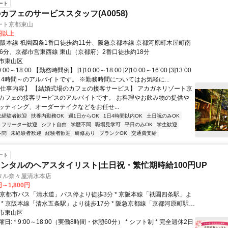
ート
カフェのサービススタッフ(A0058)
ート京都東山
0円以上
京阪本線 祇園四条1番口徒歩約11分、阪急京都本線 京都河原町木屋町南
16分、京都市営東西線 東山（京都府）2番口徒歩約18分
市東山区
0～18:00 【勤務時間例】 [1]10:00～18:00 [2]10:00～16:00 [3]13:00
 1日4時間～のアルバイトです。 ※勤務時間についてはお気軽に...
【仕事内容】 【結婚式場のカフェの接客サービス】 アカガネリゾート京
カフェの接客サービスのアルバイトです。 お料理やお飲み物の提供や
ッティング、オーダーテイクなどをお任せ...
未経験者歓迎
扶養内勤務OK
週1日からOK
1日4時間以内OK
土日祝のみOK
フリーター歓迎
シフト自由
学歴不問
職場見学可
平日のみOK
学生歓迎
不問
未経験者歓迎
経験者歓迎
研修あり
ブランクOK
交通費支給
ート
ンタルのヘアスタイリスト|土日祝・繁忙期時給100円UP
タル奈々屋清水本店
円～1,800円
 * 京阪本線「清水五条駅」より徒歩17分 * 阪急京都線「京都河原町駅」
8分
市東山区
: * 9:00～18:00（実働8時間・休憩60分） * シフト制 * 完全週休2日