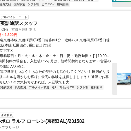
通費支給
長期歓迎
シフト制
ピアスOK
服装自由
アルバイト・パート
 英語通訳スタッフ
DION) 京都河原町本店
円～1,500円
阪急京都本線 京都河原町3番口徒歩約1分、連絡バス 京都河原町3番口徒
京阪本線 祇園四条3番口徒歩約3分
市下京区
勤務曜日：月・火・水・木・金・土・日・祝 ・勤務時間： [1] 10:00～
 ※長時間契約の場合も、入社後1~2ヶ月は、短時間契約となります ※営業の
搬出入状況に...
家電で世界をつなぐ！あなたの英語力を活かしてください！ 国際的な接
訳スキルを活かしお客様に最高の体験を提供しましょう！ 通訳でお客
ちたい！その気持ちがあれば、未経験でも大...
交通費支給
長期歓迎
フルタイム歓迎
週2・3日からOK
シフト制
社割あり
派遣社員
ポロ ラルフ ローレン(京都BAL)/231582
ッフブリッジ