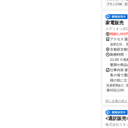
ブランクOK
交
家電販売
エディオン(E
時給1,400
アクセス 
歩約1分、
京都府京都
勤務時間 ・
21:00
繁閑や商品の
仕事内容 
客の場で通
様の役に立
社員登用あり
週4日以上OK
同じ企業の求人
<通訳販売>
株式会社スタ