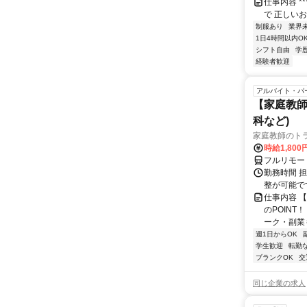
仕事内容 ***
で 正しいお
制服あり
業界
1日4時間以内O
シフト自由
学
経験者歓迎
アルバイト・パ
【家庭教師
科など)
家庭教師のト
時給1,800
フルリモー
勤務時間 
整が可能で
仕事内容 
のPOINT
ーク・副業も
週1日からOK
学生歓迎
転勤
ブランクOK
交
同じ企業の求人