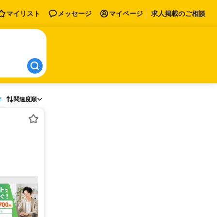
マイリスト
メッセージ
マイページ
求人掲載のご相談
存
関連度順