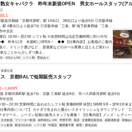
熟女キャバクラ 昨年末新規OPEN 男女ホールスタッフ(アル
店
0円以上
より徒歩7分 ◎京阪本線「三条」駅 地下鉄東西線「三条」
より徒歩5分 4番出口より徒歩7分
市中京区
日: 18:00～翌2:00 シフト制 ※休憩時間は法定労働時間に則り付与
 ◆◆ 昨年11月 木屋町にOPEN！ ◆◆ 【仕事内容】 お客様のご案内
取り、ドリンク運びなど… 居酒屋などのホール業務とほとんど変わり
単なことから少しずつ教え...
週2・3日からOK
シフト制
昇給あり
派遣社員
ス 京都BALで短期販売スタッフ
円～1,600円
急 京都河原町駅 徒歩7分、京阪 三条駅 徒歩8分、市バス四条河原町 徒歩5分
市中京区
0:30～20:30 営業時間に合わせたシフト制 実働8時間 休憩1.5時間 9月～翌年3月
【仕事内容について】 カナダで生まれた暖かいスタイリッシュなダウンブランド 「CA
 カナダグース」 シーズン短期の販売スタッフを募集！ 【仕事内容】メンズ・レディースア
・主夫歓迎
フリーター歓迎
給料前払いOK
学歴不問
英語
交通費全額支給
経験者歓迎
研修あ
タイム歓迎
駅近5分以内
シフト制
中国語
履歴書不要
髪型・髪色自由