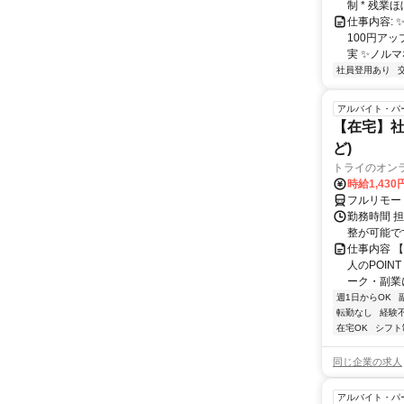
制 * 残業
仕事内容:
100円ア
実 ✨ノルマ
社員登用あり
アルバイト・パ
【在宅】社
ど)
トライのオン
時給1,430
フルリモー
勤務時間 
整が可能で
仕事内容 
人のPOIN
ーク・副業に
週1日からOK
転勤なし
経験
在宅OK
シフト
同じ企業の求人
アルバイト・パ