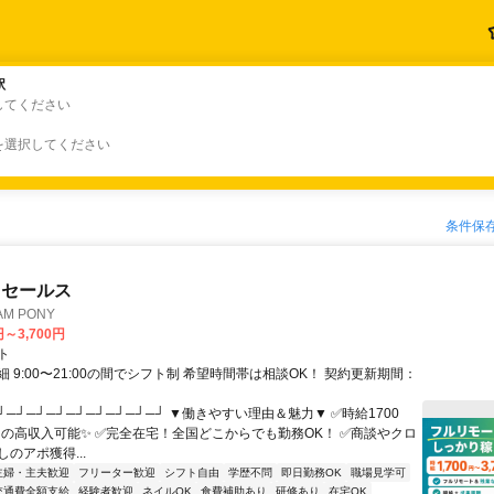
駅
駅
してください
を選択してください
条件保
ドセールス
M PONY
円～3,700円
ト
 9:00〜21:00の間でシフト制 希望時間帯は相談OK！ 契約更新期間：
┘─┘─┘─┘─┘─┘─┘─┘─┘ ▼働きやすい理由＆魅力▼ ✅時給1700
0円の高収入可能✨ ✅完全在宅！全国どこからでも勤務OK！ ✅商談やクロ
のアポ獲得...
主婦・主夫歓迎
フリーター歓迎
シフト自由
学歴不問
即日勤務OK
職場見学可
交通費全額支給
経験者歓迎
ネイルOK
食費補助あり
研修あり
在宅OK