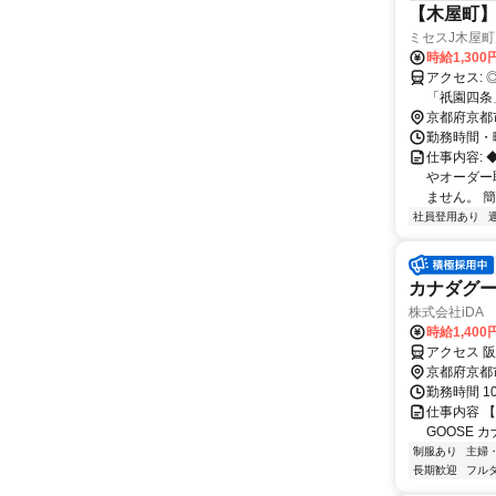
【木屋町】
ミセスJ木屋町
時給1,30
アクセス: ◎阪急京都線「京都河原町」駅 1A出口、3B出口より徒歩5分 ◎京阪本線
「祇園四条」駅 4番出口
駅 6番出口
京都府京都
勤務時間・曜
仕事内容:
やオーダー
ません。 簡
社員登用あり
カナダグー
株式会社iDA
時給1,400
アクセス 阪
京都府京都
勤務時間 1
仕事内容 
GOOSE
制服あり
主婦
長期歓迎
フル