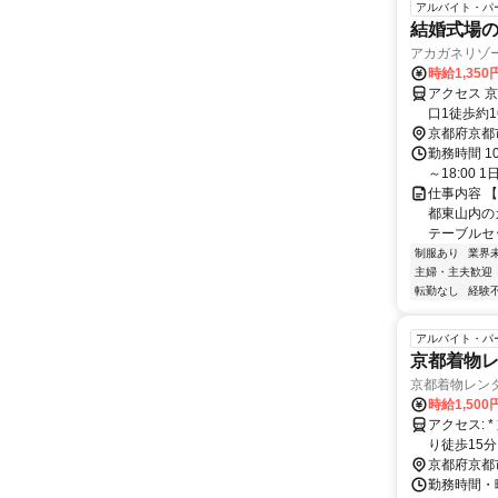
アルバイト・パ
結婚式場の
アカガネリゾ
時給1,35
アクセス 
口1徒歩約
京都府京都
勤務時間 10:0
～18:00
仕事内容 
都東山内の
テーブルセ
制服あり
業界
主婦・主夫歓迎
転勤なし
経験
アルバイト・パ
京都着物レ
京都着物レン
時給1,500
アクセス: * 京都市バス「清水道」バス停より徒歩3分 * 京阪本線「祇園四条駅」よ
り徒歩15分
より徒歩1
京都府京都
勤務時間・曜日