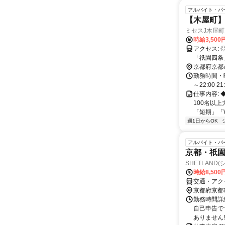
アルバイト・パ
【木屋町】
ミセスJ木屋町
時給3,50
アクセス: ◎阪急京都線「京都河原町」駅 1A出口、3B出口より徒歩5分 ◎京阪本線
「祇園四条」駅 4番出口
駅 6番出口
京都府京都
勤務時間・曜
～22:00 
仕事内容:
100名以
「短期」「W
週1日からOK
アルバイト・パ
京都・祇
SHETLAND
時給8,50
交通・アクセ
京都府京都
勤務時間詳細
自己申告で
ありません!!