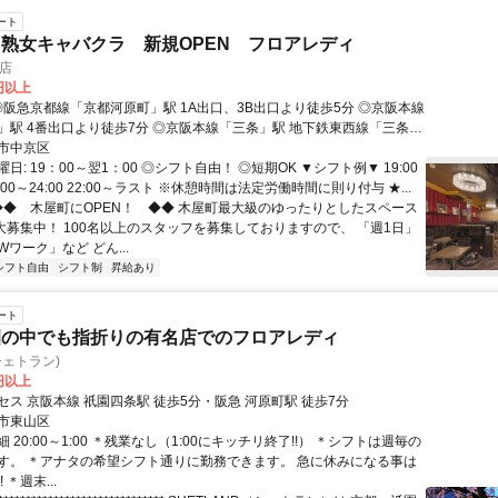
ート
熟女キャバクラ 新規OPEN フロアレディ
店
0円以上
より徒歩7分 ◎京阪本線「三条」駅 地下鉄東西線「三条」
より徒歩5分 4番出口より徒歩7分
市中京区
日: 19：00～翌1：00 ◎シフト自由！ ◎短期OK ▼シフト例▼ 19:00
21:00～24:00 22:00～ラスト ※休憩時間は法定労働時間に則り付与 ★...
 ◆◆ 木屋町にOPEN！ ◆◆ 木屋町最大級のゆったりとしたスペース
上大募集中！ 100名以上のスタッフを募集しておりますので、 「週1日」
ワーク」など どん...
シフト自由
シフト制
昇給あり
ート
園の中でも指折りの有名店でのフロアレディ
(シェトラン)
0円以上
ス 京阪本線 祇園四条駅 徒歩5分・阪急 河原町駅 徒歩7分
市東山区
 20:00～1:00 ＊残業なし（1:00にキッチリ終了!!） ＊シフトは週毎の
す。 ＊アナタの希望シフト通りに勤務できます。 急に休みになる事は
 ＊週末...