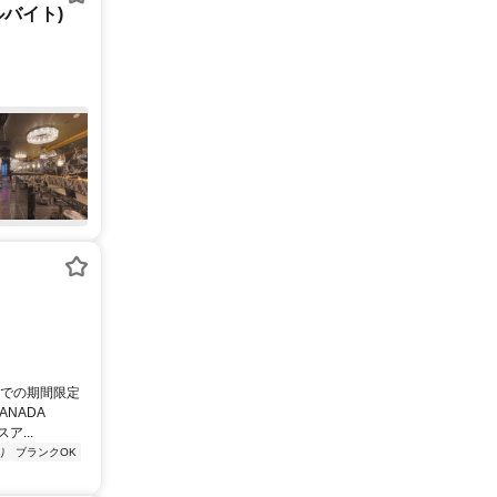
バイト)
末までの期間限定
NADA
...
り
ブランクOK