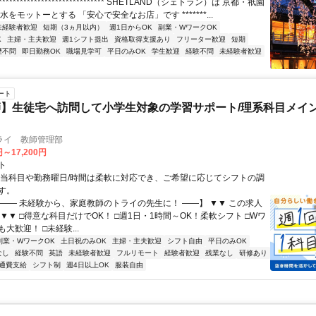
***************************** SHETLAND（シェトラン）は 京都・祇園
水をモットーとする 「安心で安全なお店」です *******...
未経験者歓迎
短期（3ヵ月以内）
週1日からOK
副業・WワークOK
K
主婦・主夫歓迎
週1シフト提出
資格取得支援あり
フリーター歓迎
短期
歴不問
即日勤務OK
職場見学可
平日のみOK
学生歓迎
経験不問
未経験者歓迎
ート
】生徒宅へ訪問して小学生対象の学習サポート/理系科目メイン
ライ 教師管理部
円～17,200円
ト
担当科目や勤務曜日/時間は柔軟に対応でき、ご希望に応じてシフトの調
す。
【―― 未経験から、家庭教師のトライの先生に！ ――】 ▼▼ この求人
！ ▼▼ □得意な科目だけでOK！ □週1日・1時間～OK！柔軟シフト □Wワ
大歓迎！ □未経験...
副業・WワークOK
土日祝のみOK
主婦・主夫歓迎
シフト自由
平日のみOK
なし
経験不問
英語
未経験者歓迎
フルリモート
経験者歓迎
残業なし
研修あり
通費支給
シフト制
週4日以上OK
服装自由