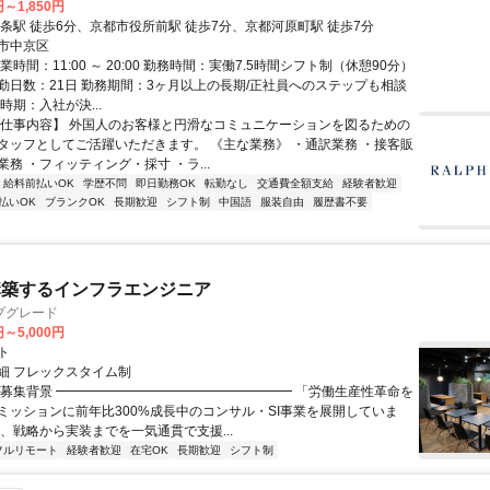
円～1,850円
三条駅 徒歩6分、京都市役所前駅 徒歩7分、京都河原町駅 徒歩7分
市中京区
業時間：11:00 ～ 20:00 勤務時間：実働7.5時間シフト制（休憩90分）
勤日数：21日 勤務期間：3ヶ月以上の長期/正社員へのステップも相談
時期：入社が決...
【仕事内容】 外国人のお客様と円滑なコミュニケーションを図るための
タッフとしてご活躍いただきます。 《主な業務》 ・通訳業務 ・接客販
務 ・フィッティング・採寸 ・ラ...
給料前払いOK
学歴不問
即日勤務OK
転勤なし
交通費全額支給
経験者歓迎
払いOK
ブランクOK
長期歓迎
シフト制
中国語
服装自由
履歴書不要
構築するインフラエンジニア
プグレード
円～5,000円
ト
細 フレックスタイム制
▏募集背景 ━━━━━━━━━━━━━━━━━━ 「労働生産性革命を
ミッションに前年比300%成長中のコンサル・SI事業を展開していま
は、戦略から実装までを一気通貫で支援...
フルリモート
経験者歓迎
在宅OK
長期歓迎
シフト制