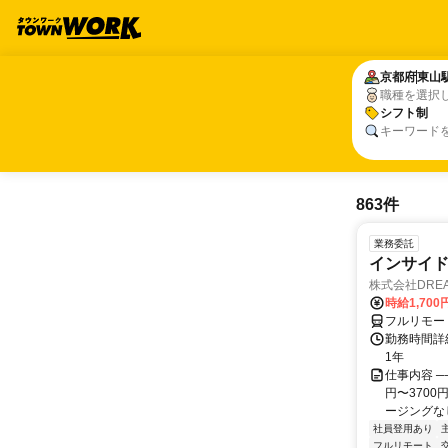
京都府
京都府
東山
東山
職種を選択
シフト制
シフト制
キーワード
863件
業務委託
インサイ
株式会社DREA
時給1,700
フルリモー
勤務時間詳細
1年
仕事内容 ─
円〜370
ージングなし
社員登用あり
フルリモート