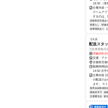
18:30 
仕事内容 ✅
ゲームアプ
するのは、開
資格取得支援あ
残業なし
研修
食事補助あり
正社員
配送スタ
万松青果株式
月給289,4
交通・アク
京都府京都
勤務時間詳細
14:00 
仕事内容 
の配送のお
ます。 ※
業界未経験者歓
職場見学可
経
交通費支給
駅