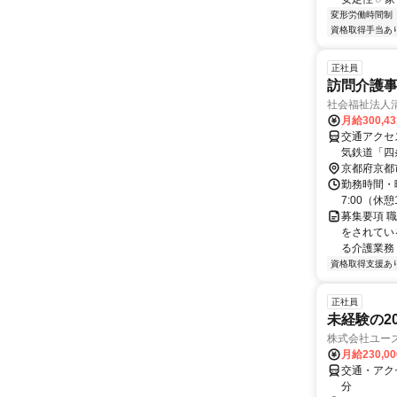
変形労働時間制
資格取得手当あ
正社員
訪問介護事
社会福祉法人
月給300,4
交通アクセス
気鉄道「四
京都府京都
勤務時間・曜日
7:00（休憩
募集要項 職
をされてい
る介護業務 
資格取得支援あ
正社員
未経験の2
株式会社ユー
月給230,0
交通・アク
分