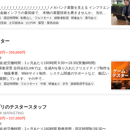
/_/_/_/_/_/_/_/_/_/_/_/_/_/_/_/_/ メガバンク基盤を支える インフラエン
 金融インフラの最前線で、 本物の基盤技術を磨きませんか。 当社...
り
固定時間制
転勤なし
フルリモート
経験者歓迎
研修あり
賞与あり
費支給
土日祝休み
ひげOK
髪型・髪色自由
スター
00円～350,000円
ト
 総労働時間：1ヶ月あたり160時間 9:30〜18:30(実働8時間)
●募集背景 合同会社Linkでは、生成AIを取り入れたクリエイティブ制作を
C・物販事業、Webサイト制作、システム関連のサポートなど、幅広い
開しています。 その中で...
り
固定時間制
フルリモート
午前
研修あり
夕方
資格取得手当あり
プリのテスタースタッフ
 MARKETING
00円～337,000円
ト
 総労働時間：1ヶ月あたり160時間 勤務形態：固定時間制 09:30〜