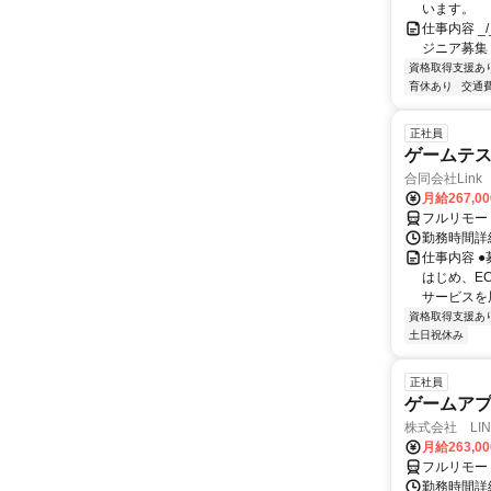
います。
仕事内容 _/_
ジニア募集
資格取得支援あ
育休あり
交通
正社員
ゲームテ
合同会社Link
月給267,0
フルリモー
勤務時間詳細
仕事内容 
はじめ、E
サービスを展
資格取得支援あ
土日祝休み
正社員
ゲームア
株式会社 LINK
月給263,0
フルリモー
勤務時間詳細