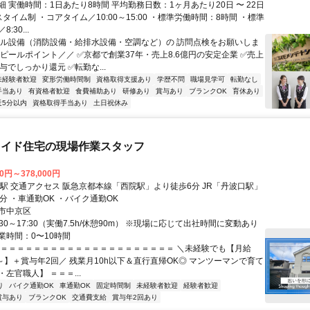
 実働時間：1日あたり8時間 平均勤務日数：1ヶ月あたり20日 〜 22日
タイム制 ・コアタイム／10:00～15:00 ・標準労働時間：8時間 ・標準
:30...
ビル設備（消防設備・給排水設備・空調など）の 訪問点検をお願いしま
アピールポイント／／ ✅京都で創業37年・売上8.6億円の安定企業 ✅売上
与でしっかり還元 ✅転勤な...
未経験者歓迎
変形労働時間制
資格取得支援あり
学歴不問
職場見学可
転勤なし
手当あり
有資格者歓迎
食費補助あり
研修あり
賞与あり
ブランクOK
育休あり
近5分以内
資格取得手当あり
土日祝休み
メイド住宅の現場作業スタッフ
00円～378,000円
JR「丹波口駅」
より徒歩15分 ・車通勤OK ・バイク通勤OK
市中京区
:30～17:30（実働7.5h/休憩90m） ※現場に応じて出社時間に変動あり
業時間：0〜10時間
＝＝＝＝＝＝＝＝＝＝＝＝＝＝＝＝＝＝＝＝＝＝ ＼未経験でも【月給
0円～】＋賞与年2回／ 残業月10h以下＆直行直帰OK◎ マンツーマンで育て
左官職人】 ＝＝＝...
り
バイク通勤OK
車通勤OK
固定時間制
未経験者歓迎
経験者歓迎
賞与あり
ブランクOK
交通費支給
賞与年2回あり