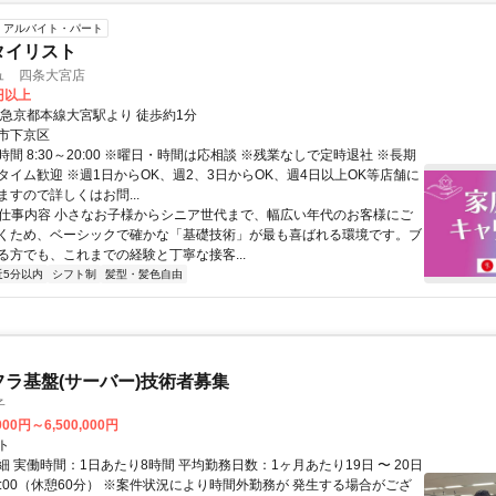
アルバイト・パート
タイリスト
ュ 四条大宮店
0円以上
阪急京都本線大宮駅より 徒歩約1分
市下京区
間 8:30～20:00 ※曜日・時間は応相談 ※残業なしで定時退社 ※長期
タイム歓迎 ※週1日からOK、週2、3日からOK、週4日以上OK等店舗に
すので詳しくはお問...
● 仕事内容 小さなお子様からシニア世代まで、幅広い年代のお客様にご
くため、ベーシックで確かな「基礎技術」が最も喜ばれる環境です。ブ
る方でも、これまでの経験と丁寧な接客...
近5分以内
シフト制
髪型・髪色自由
フラ基盤(サーバー)技術者募集
子
000円～6,500,000円
ト
 実働時間：1日あたり8時間 平均勤務日数：1ヶ月あたり19日 〜 20日
18:00（休憩60分） ※案件状況により時間外勤務が 発生する場合がござ