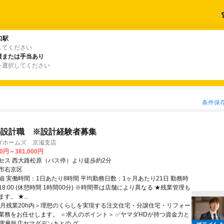
口駅
口駅
してください
援または手当あり
援または手当あり
を選択してください
条件保
の設計職 ※設計経験者募集
ダホームズ 京滋支店
00円～381,000円
セス 西大路松原（バス停）より徒歩約2分
市右京区
細 実働時間：1日あたり8時間 平均勤務日数：1ヶ月あたり21日 勤務時
～18:00 (休憩時間 1時間00分) ※時間帯は店舗により異なる ★残業管理も
す。 ★...
＜月残業20h内＞理想のくらしを実現する注文住宅・分譲住宅・リフォー
業務をお任せします。 ＜求人のポイント＞ ✅ヤマダHDが持つ資金力と
電量販店ヤマダデンキとの グ...