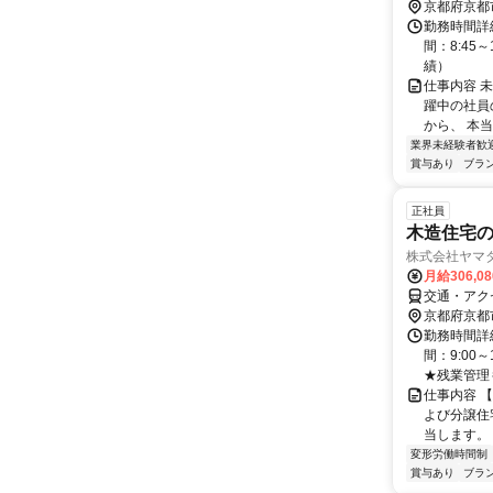
京都府京都
勤務時間詳
間：8:45～
績）
仕事内容 
躍中の社員
から、 本当
業界未経験者歓
賞与あり
ブラ
正社員
木造住宅
株式会社ヤマ
月給306,0
交通・アク
京都府京都
勤務時間詳
間：9:00
★残業管理も
仕事内容 
よび分譲住
当します。 
変形労働時間制
賞与あり
ブラ