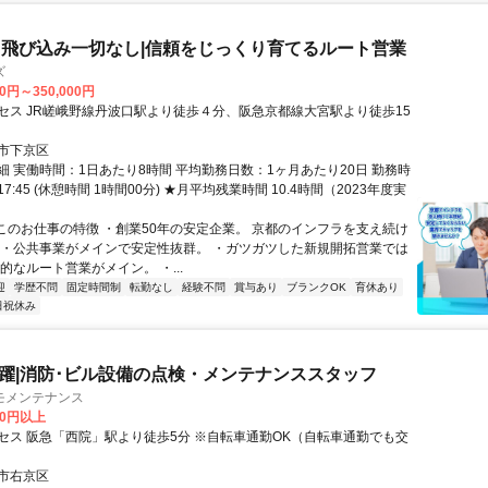
飛び込み一切なし|信頼をじっくり育てるルート営業
ズ
00円～350,000円
セス JR嵯峨野線丹波口駅より徒歩４分、阪急京都線大宮駅より徒歩15
市下京区
細 実働時間：1日あたり8時間 平均勤務日数：1ヶ月あたり20日 勤務時
17:45 (休憩時間 1時間00分) ★月平均残業時間 10.4時間（2023年度実
■このお仕事の特徴 ・創業50年の安定企業。 京都のインフラを支え続け
 ・公共事業がメインで安定性抜群。 ・ガツガツした新規開拓営業では
的なルート営業がメイン。 ・...
迎
学歴不問
固定時間制
転勤なし
経験不問
賞与あり
ブランクOK
育休あり
日祝休み
代活躍|消防･ビル設備の点検・メンテナンススタッフ
モメンテナンス
30円以上
セス 阪急「西院」駅より徒歩5分 ※自転車通勤OK（自転車通勤でも交
市右京区