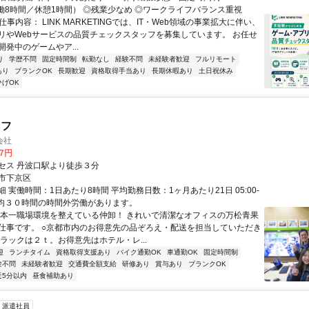
（実働8時間／休憩1時間） ◎残業少なめ ◎ワークライフバランス重視
仕事内容： LINK MARKETINGでは、IT・Web領域の事業拡大に伴い、
リやWebサービスの品質チェックスタッフを募集しています。 お任せ
発中のゲームやア...
り
学歴不問
固定時間制
転勤なし
経験不問
未経験者歓迎
フルリモート
あり
ブランクOK
長期歓迎
資格取得手当あり
長期休暇あり
土日祝休み
ひげOK
ッフ
会社
37円
セス 丹波口駅より徒歩３分
市下京区
 実働時間：1日あたり8時間 平均勤務日数：1ヶ月あたり21日 05:00-
月平均３０時間の時間外労働があります。
日本一職場環境を整えている仲卸！ きれいで清潔なオフィスの万松青果
仕事です。 ○京都市内のお得意先の品ぞろえ・配送を担当していただき
トラックは２ｔ。お得意先はホテル・レ...
迎
ランチタイム
資格取得支援あり
バイク通勤OK
車通勤OK
固定時間制
験不問
未経験者歓迎
交通費全額支給
研修あり
賞与あり
ブランクOK
近5分以内
昼食補助あり
派遣社員