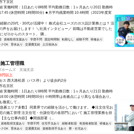
市下京区
細 実働時間：1日あたり8時間 平均勤務日数：1ヶ月あたり20日 勤務時
17:45 (休憩時間 1時間00分) ★月平均残業時間 10.4時間（2023年度実
未経験の20代・30代が活躍中！ 株式会社ユーズのガス設計業務とは？ 活
の声をお届けします！ ＼社員インタビュー／ 前職は不動産営業でした
にゼロからのスタート。 隣...
迎
資格取得支援あり
学歴不問
固定時間制
転勤なし
経験不問
研修あり
ンクOK
育休あり
交通費支給
土日祝休み
の施工管理職
ダホームズ 京滋支店
80円以上
セス 西大路松原（バス停）より徒歩約2分
市右京区
細 実働時間：1日あたり8時間 平均勤務日数：1ヶ月あたり21日 勤務時
～18:00 (休憩時間 1時間00分) ※時間帯は各拠点により異なる場合あり。
徹底して...
【急募エリア多数】 同業界での経験を活かして働けます。 ◆注文住宅お
宅の施工管理 注文住宅・分譲住宅の各部門において 施工管理業務を担
【主な仕事内容】 ◆関係部署（...
資格取得支援あり
学歴不問
住宅手当あり
経験者歓迎
有資格者歓迎
研修あり
ンクOK
育休あり
交通費支給
資格取得手当あり
寮・社宅あり