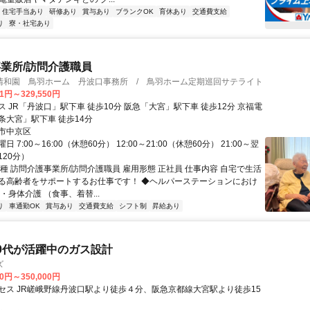
住宅手当あり
研修あり
賞与あり
ブランクOK
育休あり
交通費支給
り
寮・社宅あり
業所/訪問介護職員
清和園 鳥羽ホーム 丹波口事務所 / 鳥羽ホーム定期巡回サテライト
31円～329,550円
 JR「丹波口」駅下車 徒歩10分 阪急「大宮」駅下車 徒歩12分 京福電
条大宮」駅下車 徒歩14分
市中京区
 7:00～16:00（休憩60分） 12:00～21:00（休憩60分） 21:00～翌
120分）
種 訪問介護事業所/訪問介護職員 雇用形態 正社員 仕事内容 自宅で生活
る高齢者をサポートするお仕事です！ ◆ヘルパーステーションにおけ
・身体介護 （食事、着替...
り
車通勤OK
賞与あり
交通費支給
シフト制
昇給あり
0代が活躍中のガス設計
ズ
00円～350,000円
セス JR嵯峨野線丹波口駅より徒歩４分、阪急京都線大宮駅より徒歩15