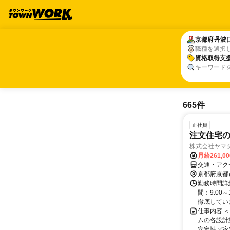
京都府
京都府
丹波
丹波
職種を選択
資格取得支
資格取得支
キーワード
665件
正社員
注文住宅
株式会社ヤマ
月給261,0
交通・アク
京都府京都
勤務時間詳
間：9:00
徹底していま
仕事内容 
ムの各設計
安定性 ✅家