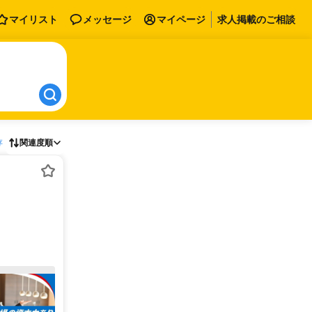
マイリスト
メッセージ
マイページ
求人掲載のご相談
存
関連度順