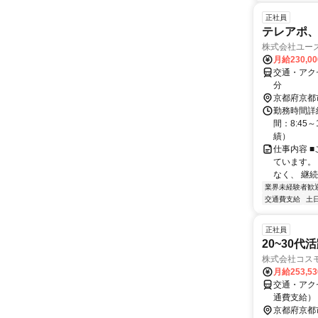
正社員
テレアポ、
株式会社ユー
月給230,0
交通・アク
分
京都府京都
勤務時間詳
間：8:45～
績）
仕事内容 
ています。
なく、 継続
業界未経験者歓
交通費支給
土
正社員
20~30
株式会社コス
月給253,5
交通・アク
通費支給）
京都府京都