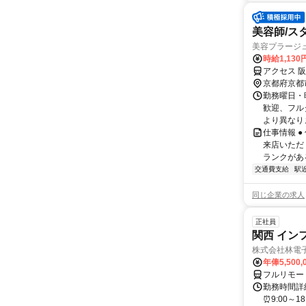
美容師/ス
美容プラージ
時給1,13
アクセス 
京都府京都
勤務曜日・時
歓迎、フル
より異なりま
仕事情報 
来店いただ
ランクがあ
交通費支給
駅
同じ企業の求人
正社員
関西 イン
株式会社林電
年俸5,500,
フルリモー
勤務時間詳細
⏰9:00～