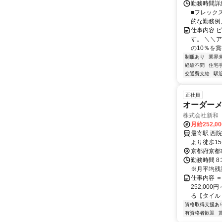
勤務時間詳細
■フレックス
的な勤務例／8
仕事内容 
す。 ＼＼
の10％を賞
制服あり
業界
経験不問
住宅
交通費支給
駅
正社員
オーダー
株式会社新和
月給252,0
最寄駅 西院駅 交通アクセス 阪急京都本線「西院駅」より徒歩6分 
京都府京都
勤務時間 8
※月平均残
仕事内容 
252,00
る【タイル・
資格取得支援あ
有資格者歓迎