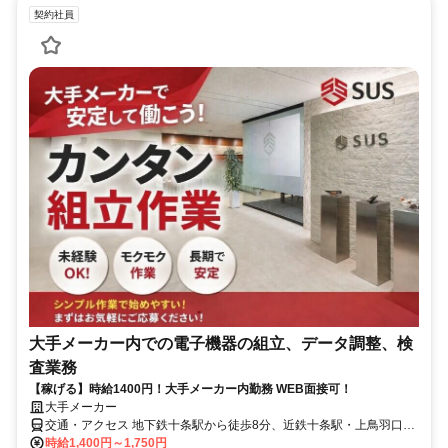
契約社員
大手メーカー内での電子機器の組立、データ調整、検
査業務
【稼げる】時給1400円！大手メーカー内勤務 WEB面接可！
大手メーカー
交通・アクセス 地下鉄十条駅から徒歩8分、近鉄十条駅・上鳥羽口駅
から徒歩8分
時給1,400円～1,750円