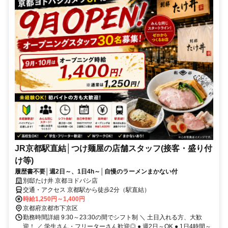
JR京都駅直結│つけ麺屋の店舗スタッフ(接客・盛り付
け等)
履歴書不要│週2日～、1日4h～│自慢のラーメンまかない付
別邸たけ井 京都ヨドバシ店
交通・アクセス 京都駅から徒歩2分（駅直結）
時給1,250円～1,400円
京都府京都市下京区
勤務時間詳細 9:30～23:30の間でシフト制 ＼ 土日入れる方、大歓
迎！ ／ 学生さん・フリーターさん歓迎◎ ● 週2日～OK ● 1日4時間～