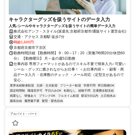
キャラクターグッズを扱うサイトのデータ入力
人気♪シールやキャラクターグッズを扱うサイトの簡単データ入力
株式会社アンフ・スタイル(派遣先:京都府京都市/通販サイト運営会社)
交通・アクセス 京都駅 徒歩7分
時給1,600円
京都府京都市下京区
勤務時間詳細 【勤務時間】 9：00～17：20（実働7時間20分/休憩60
分） 【勤務曜日】 月～金の週5日勤務
仕事内容 専用フォーマットがあるのでスキル不要で簡単入力♪ 可愛い
シール・グッズに癒されながらお仕事！ ＜お仕事内容＞ ・顧客・商
品データ入力 ・在庫数のチェック ・メール対応（定型文があるので
安心...
業界未経験者歓迎
主婦・主夫歓迎
フリーター歓迎
学歴不問
即日勤務OK
固定時間制
職場見学可
平日のみOK
転勤なし
経験不問
交通費全額支給
残業なし
研修あり
ブランクOK
フルタイム歓迎
駅近5分以内
土日祝休み
服装自由
履歴書不要
髪型・髪色自由
アルバイト・パート