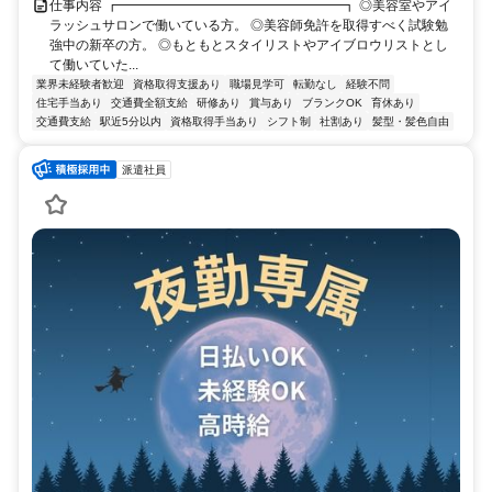
仕事内容 ┏━━━━━━━━━━━━━━━━━┓ ◎美容室やアイ
ラッシュサロンで働いている方。 ◎美容師免許を取得すべく試験勉
強中の新卒の方。 ◎もともとスタイリストやアイブロウリストとし
て働いていた...
業界未経験者歓迎
資格取得支援あり
職場見学可
転勤なし
経験不問
住宅手当あり
交通費全額支給
研修あり
賞与あり
ブランクOK
育休あり
交通費支給
駅近5分以内
資格取得手当あり
シフト制
社割あり
髪型・髪色自由
派遣社員