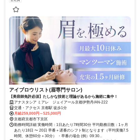
アイブロウリスト(眉専門サロン)
【美容師免許必須】たしかな技術と理論があるから施術に集中！
アナスタシア ミアレ ジェイアール京都伊勢丹/AN-222
交通・アクセス 京都駅 徒歩1分
月給259,000円～525,000円
京都府京都市下京区
勤務時間詳細 実働時間：1日あたり7時間30分 平均勤務日数：1ヶ月
あたり18日 〜 20日 早番＋遅番のシフト制となります（平均実働7.5
時間、休憩60分＋30分） ・早番の場合 (例）09:30...