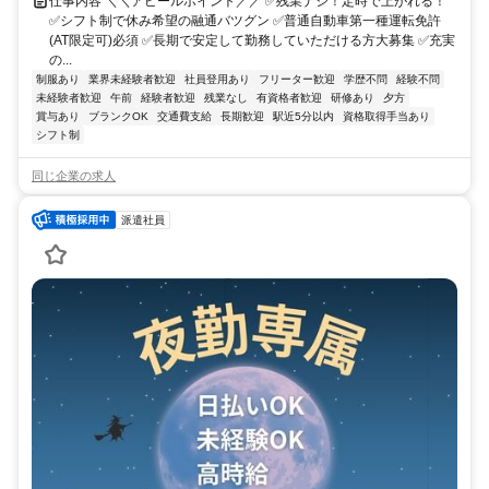
仕事内容 ＼＼アピールポイント／／ ✅残業ナシ！定時で上がれる！
✅シフト制で休み希望の融通バツグン ✅普通自動車第一種運転免許
(AT限定可)必須 ✅長期で安定して勤務していただける方大募集 ✅充実
の...
制服あり
業界未経験者歓迎
社員登用あり
フリーター歓迎
学歴不問
経験不問
未経験者歓迎
午前
経験者歓迎
残業なし
有資格者歓迎
研修あり
夕方
賞与あり
ブランクOK
交通費支給
長期歓迎
駅近5分以内
資格取得手当あり
シフト制
同じ企業の求人
派遣社員