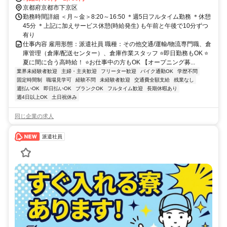
京都府京都市下京区
勤務時間詳細 ＜月～金＞8:20～16:50 ＊週5日フルタイム勤務 ＊休憩
45分 ＊上記に加えサービス休憩(時給発生) も午前と午後で10分ずつ
有り
仕事内容 雇用形態：派遣社員 職種：その他交通/運輸/物流専門職、倉
庫管理（倉庫/配送センター）、倉庫作業スタッフ ⭐即日勤務もOK ⭐
夏に間に合う高時給！ ⭐お仕事中の方もOK 【オープニング募...
業界未経験者歓迎
主婦・主夫歓迎
フリーター歓迎
バイク通勤OK
学歴不問
固定時間制
職場見学可
経験不問
未経験者歓迎
交通費全額支給
残業なし
週払いOK
即日払いOK
ブランクOK
フルタイム歓迎
長期休暇あり
週4日以上OK
土日祝休み
同じ企業の求人
派遣社員