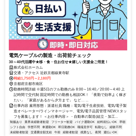
電気ケーブルの製造・出荷前チェック
30～40代活躍中★移・食・住お任せ★嬉しい支援金ご用意！
株式会社ホーカム
交通・アクセス 近鉄京都線東寺駅
時給1,750円～2,180円
京都府京都市南区
勤務時間詳細 ※週5日のフル勤務のみ 8:00～16:40／20:00～4:40 上
記時間で交代制 固定時間での勤務も相談OK！ 「夜勤で効率よく稼ぎ
たい」 「家庭があるから夕方まで」 など… ...
仕事内容 雇用形態：派遣社員 職種：電気/電子生産技術、電気/電子製
造オペレーター/ラインマネージャー、電気/電子品質管理 NEWスタッ
フを募集します！ ＜お仕事内容＞ ・自動車の製造(組立・加工...
制服あり
業界未経験者歓迎
フリーター歓迎
バイク通勤OK
給料前払いOK
早朝
シフト自由
学歴不問
車通勤OK
即日勤務OK
職場見学可
転勤なし
経験不問
未経験者歓迎
交通費全額支給
午前
経験者歓迎
残業なし
夜間
週払いOK