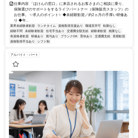
仕事内容 「ほけんの窓口」に来店されるお客さまのご相談に乗り、
保険選びのサポートをするライフパートナー（保険販売スタッフ）の
お仕事。 ✨求人のポイント✨ ◆未経験歓迎／約2ヵ月の手厚い研修あ
り ◆年...
業界未経験者歓迎
ランチタイム
資格取得支援あり
職場見学可
転勤なし
経験不問
未経験者歓迎
住宅手当あり
交通費全額支給
経験者歓迎
残業なし
有資格者歓迎
研修あり
賞与あり
ブランクOK
育休あり
交通費支給
長期歓迎
資格取得手当あり
シフト制
アルバイト・パート