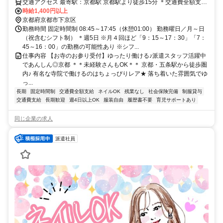
交通アクセス 最寄駅：京都駅 京都駅より徒歩15分 ＊交通費全額支給
⭐️京都市下京区・中京区・右京区・伏見区・西京区・山科区・左京
時給1,400円以上
区・南区・北区・上京区・宇治市・長岡京市・亀岡市・向日市・大津
京都府京都市下京区
市・高槻市・茨木市など周辺から通勤している方多数です！
勤務時間 固定時間制 08:45～17:45（休憩01:00） 勤務曜日／月～日
（祝含むシフト制） ＊週5日 ※月４回ほど「9：15～17：30」「7：
45～16：00」の勤務の可能性あり ※シフ...
仕事内容 【お寺のお参り受付】ゆったり働ける♪派遣スタッフ活躍中
であんしん◎京都 ＊＊未経験さんもOK＊＊ 京都・五条駅から徒歩圏
内♪ 有名な寺院で働けるのはちょっぴりレア★ 落ち着いた雰囲気でゆ
っ...
長期
固定時間制
交通費全額支給
ネイルOK
残業なし
社会保険完備
制服貸与
交通費支給
長期歓迎
週4日以上OK
服装自由
履歴書不要
育児サポートあり
同じ企業の求人
派遣社員