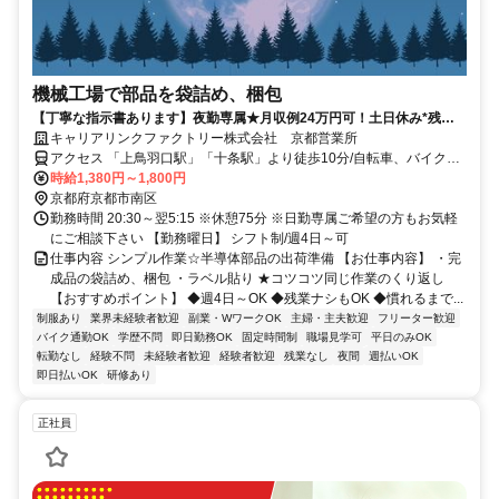
機械工場で部品を袋詰め、梱包
【丁寧な指示書あります】夜勤専属★月収例24万円可！土日休み*残業
ナシもOK*履歴書不要/未経験歓迎
キャリアリンクファクトリー株式会社 京都営業所
アクセス 「上鳥羽口駅」「十条駅」より徒歩10分/自転車、バイク通
勤OK （無料駐輪場有）
時給1,380円～1,800円
京都府京都市南区
勤務時間 20:30～翌5:15 ※休憩75分 ※日勤専属ご希望の方もお気軽
にご相談下さい 【勤務曜日】 シフト制/週4日～可
仕事内容 シンプル作業☆半導体部品の出荷準備 【お仕事内容】 ・完
成品の袋詰め、梱包 ・ラベル貼り ★コツコツ同じ作業のくり返し
【おすすめポイント】 ◆週4日～OK ◆残業ナシもOK ◆慣れるまで...
制服あり
業界未経験者歓迎
副業・WワークOK
主婦・主夫歓迎
フリーター歓迎
バイク通勤OK
学歴不問
即日勤務OK
固定時間制
職場見学可
平日のみOK
転勤なし
経験不問
未経験者歓迎
経験者歓迎
残業なし
夜間
週払いOK
即日払いOK
研修あり
正社員