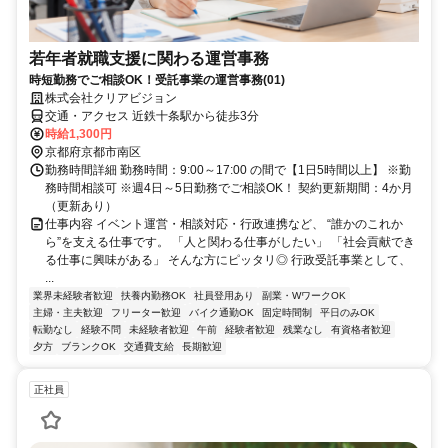
若年者就職支援に関わる運営事務
時短勤務でご相談OK！受託事業の運営事務(01)
株式会社クリアビジョン
交通・アクセス 近鉄十条駅から徒歩3分
時給1,300円
京都府京都市南区
勤務時間詳細 勤務時間：9:00～17:00 の間で【1日5時間以上】 ※勤
務時間相談可 ※週4日～5日勤務でご相談OK！ 契約更新期間：4か月
（更新あり）
仕事内容 イベント運営・相談対応・行政連携など、 “誰かのこれか
ら”を支える仕事です。 「人と関わる仕事がしたい」 「社会貢献でき
る仕事に興味がある」 そんな方にピッタリ◎ 行政受託事業として、
...
業界未経験者歓迎
扶養内勤務OK
社員登用あり
副業・WワークOK
主婦・主夫歓迎
フリーター歓迎
バイク通勤OK
固定時間制
平日のみOK
転勤なし
経験不問
未経験者歓迎
午前
経験者歓迎
残業なし
有資格者歓迎
夕方
ブランクOK
交通費支給
長期歓迎
正社員