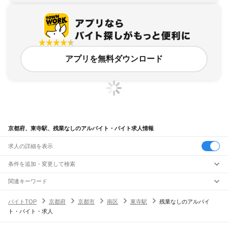
アプリを無料ダウンロード
京都府、東寺駅、残業なしのアルバイト・バイト求人情報
求人の詳細を表示
条件を追加・変更して検索
市区町村を追加・変更
関連キーワード
完全在宅ワーク 全国
シール貼り 在宅
現在地周辺
ガチャガチャ
犬カフェ
京都府
駅を追加・変更
バイトTOP
京都府
京都市
南区
東寺駅
残業なしのアルバイ
京都府
すべて
ト・バイト・求人
京都市
すべて
職種を追加・変更
JR小浜線
北区
上京区
左京区
中京区
東山区
下京区
南区
右京区
伏見区
山科区
西京区
東舞鶴駅
松尾寺駅