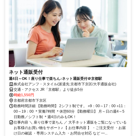
ネット通販受付
週4日～OK！座り仕事で楽ちん♪ネット通販受付＠京都駅
株式会社アンフ・スタイル(派遣先:京都市下京区/大手通販会社)
交通・アクセス JR「京都駅」より徒歩5分
時給1,550円
京都府京都市下京区
勤務時間詳細 【勤務時間】 2シフト制です。 ○9：00～17：00 ○11：
00～19：00 ＊実働7時間 ＊休憩60分 【勤務曜日】 月～日の週4～5
日勤務／シフト制 ＊週4日のみもOK！
仕事内容 ＼ 座り仕事で楽ちん ／ 大手ネット通販をご覧になっている
お客様のお買い物をサポート♪ 【 お仕事内容 】 ・ご注文受付 ・お届
け日の確認 ・専用システム入力 ・お問合せ対応 など ━...