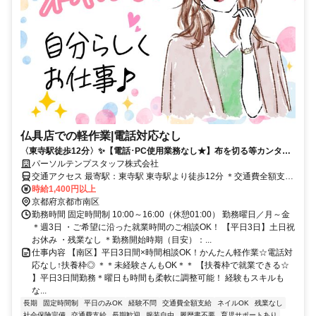
仏具店での軽作業|電話対応なし
〈東寺駅徒歩12分〉✨️【電話･PC使用業務なし★】布を切る等カンタ
ン！軽作業◎扶養枠
パーソルテンプスタッフ株式会社
交通アクセス 最寄駅：東寺駅 東寺駅より徒歩12分 ＊交通費全額支給
⭐️京都市下京区・中京区・右京区・伏見区・西京区・山科区・左京
時給1,400円以上
区・南区・北区・上京区・宇治市・長岡京市・亀岡市・向日市・大津
京都府京都市南区
市・高槻市・茨木市など周辺から通勤している方多数です！
勤務時間 固定時間制 10:00～16:00（休憩01:00） 勤務曜日／月～金
＊週3日 ・ご希望に沿った就業時間のご相談OK！ 【平日3日】土日祝
お休み ・残業なし ＊勤務開始時期（目安）：...
仕事内容 【南区】平日3日間×時間相談OK！かんたん軽作業☆電話対
応なし↑扶養枠◎ ＊＊未経験さんもOK＊＊ 【扶養枠で就業できる☆
】平日3日間勤務＊曜日も時間も柔軟に調整可能！ 経験もスキルも
な...
長期
固定時間制
平日のみOK
経験不問
交通費全額支給
ネイルOK
残業なし
社会保険完備
交通費支給
長期歓迎
服装自由
履歴書不要
育児サポートあり