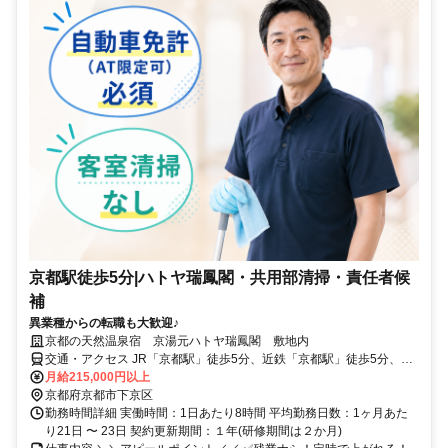
京都駅徒歩5分|ハトヤ瑞鳳閣・共用部清掃・責任者候
補
異業種からの転職も大歓迎♪
京都の天然温泉宿 京湯元ハトヤ瑞鳳閣 敷地内
交通・アクセス JR「京都駅」徒歩5分、近鉄「京都駅」徒歩5分、地
下鉄烏丸線「京都駅」徒歩7分
月給215,000円以上
京都府京都市下京区
勤務時間詳細 実働時間：1日あたり8時間 平均勤務日数：1ヶ月あた
り21日 〜 23日 契約更新期間：１年(研修期間は２か月)