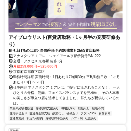
アイブロウリスト(百貨店勤務・1ヶ月半の充実研修あ
り)
創り上げるのは眉と自信/完全予約制/残業月2h/百貨店勤務
アナスタシア ミアレ ジェイアール京都伊勢丹/AN-222
交通・アクセス 京都駅 徒歩1分
月給259,000円～525,000円
京都府京都市下京区
勤務時間詳細 実働時間：1日あたり7時間30分 平均勤務日数：1ヶ月
あたり18日 〜 20日
仕事内容 アナスタシア ミアレは、“流行”に流されることなく、 一人
ひとりの骨格、筋肉、フェイスバランスまでを見極め、 その人本来
の美しさが際立つ眉を追求してきました。 私たちが提供しているの
は、 ...
業界未経験者歓迎
資格取得支援あり
職場見学可
転勤なし
経験不問
住宅手当あり
交通費全額支給
残業なし
研修あり
ブランクOK
育休あり
交通費支給
駅近5分以内
資格取得手当あり
シフト制
社割あり
正社員