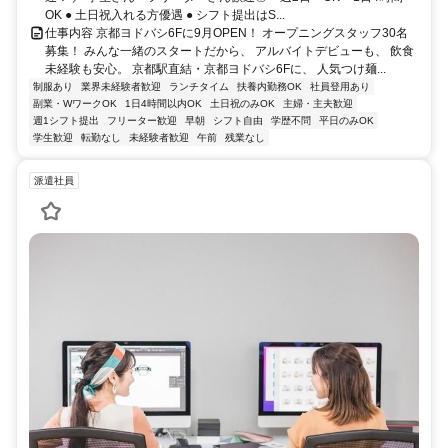
OK ● 土日祝入れる方優遇 ● シフト提出はS...
仕事内容 京都ヨドバシ6Fに9月OPEN！ オープニングスタッフ30名
募集！ みんな一緒のスタートだから、 アルバイトデビューも、 飲食
未経験も安心。 京都駅直結・京都ヨドバシ6Fに、 人気つけ麺...
制服あり
業界未経験者歓迎
ランチタイム
扶養内勤務OK
社員登用あり
副業・WワークOK
1日4時間以内OK
土日祝のみOK
主婦・主夫歓迎
週1シフト提出
フリーター歓迎
早朝
シフト自由
学歴不問
平日のみOK
学生歓迎
転勤なし
未経験者歓迎
午前
残業なし
派遣社員