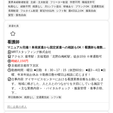
業界未経験者歓迎
主婦・主夫歓迎
フリーター歓迎
学歴不問
職場見学可
転勤なし
経験不問
残業なし
月1シフト提出
研修あり
ブランクOK
交通費支給
長期歓迎
フルタイム歓迎
駅近5分以内
シフト制
週4日以上OK
服装自由
髪型・髪色自由
派遣社員
看護師
マニュアル完備！単発派遣から固定派遣への相談もOK！看護師も複数配
置されているので相談しやすい職場です！
MRTスタッフィング株式会社
アクセス: 最寄駅：京福電鉄「北野白梅町駅」徒歩10分 ※車通勤可
時給2,150円
京都府京都市下京区
勤務時間・曜日: ■日勤 8：30～17：15（休憩60分） ■週3～4日 ■日
曜、年末年始お休み ※勤務日数や曜日は相談に応じます！
仕事内容: デイサービスセンターにおける看護業務全般をお願いしま
す。 地域に根ざした、人と人とのつながりを大切にしている施設で
す。 ＜主な業務内容＞ ・バイタルチェック ・服薬管理 ・食事介助、
下...
即日勤務OK
残業なし
交通費支給
シフト制
同じ企業の求人