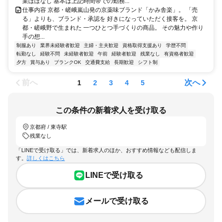
業ほぼなし 基本は上記時間帯での勤務...
仕事内容 京都・嵯峨嵐山発の京薬味ブランド「かみ舎楽」。 「売
る」よりも、ブランド・承認を 好きになっていただく接客を。 京
都・嵯峨野で生まれた 一つひとつ手づくりの商品。 その魅力や作り
手の想...
制服あり
業界未経験者歓迎
主婦・主夫歓迎
資格取得支援あり
学歴不問
転勤なし
経験不問
未経験者歓迎
午前
経験者歓迎
残業なし
有資格者歓迎
夕方
賞与あり
ブランクOK
交通費支給
長期歓迎
シフト制
前へ
次へ
1
2
3
4
5
この条件の新着求人を受け取る
京都府 / 東寺駅
残業なし
「LINEで受け取る」では、新着求人のほか、おすすめ情報なども配信しま
す。
詳しくはこちら
LINEで受け取る
メールで受け取る