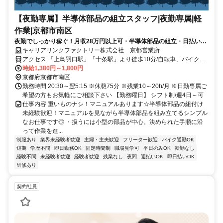
【夜勤専属】半導体部品の組立スタッフ|夜勤専属|軽
作業|京都市南区
夜勤でしっかり稼ぐ！月収28万円以上可・半導体部品の組立・日払い週
払いOK・未経験者歓迎
キャリアリンクファクトリー株式会社 京都営業所
アクセス 「上鳥羽口駅」「十条駅」より徒歩10分/自転車、バイク通
勤OK （無料駐輪場有）
時給1,380円～1,800円
京都府京都市南区
勤務時間 20:30～翌5:15 ※休憩75分 ※残業10～20h/月 ※日勤専属ご
希望の方もお気軽にご相談下さい 【勤務曜日】 シフト制/週4日～可
仕事内容 重いものナシ！マニュアルあります☆半導体部品の組付け
未経験歓迎！マニュアルを見ながら半導体部品を組み立てるシンプル
なお仕事です◎ ・扱うには小型の部品が中心。決められた手順に沿
って作業を進...
制服あり
業界未経験者歓迎
主婦・主夫歓迎
フリーター歓迎
バイク通勤OK
短期
学歴不問
即日勤務OK
固定時間制
職場見学可
平日のみOK
転勤なし
経験不問
未経験者歓迎
経験者歓迎
残業なし
夜間
週払いOK
即日払いOK
研修あり
契約社員