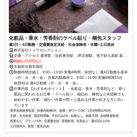
化粧品・香水・芳香剤のラベル貼り・梱包スタッフ
週3日～4日勤務・交通費規定支給・社会保険有・水曜+土日祝休
株式会社ミュウセレクション
交通・アクセス 最寄駅：近鉄東寺駅、JR京都駅、地下鉄九条駅 最寄
バス停：九条大宮
時給1,250円以上
京都府京都市南区
勤務時間詳細 1．9:00～13:00 実働4時間・休憩なし 週4日勤務を基本
（月・火・木・金） 扶養内勤務枠 2．9:00～16:00 実働6時間15分・
休憩45分 週4日勤務（月・火・木・金） ...
仕事内容 【おすすめポイント】 ・化粧品・香水・芳香剤など、香り
製品に関われるお仕事 ・ラベル貼り、箱詰め、梱包など未経験でも
始めやすい作業 ・細かい作業や黙々と進める作業が好きな方に向い
ています ・...
業界未経験者歓迎
扶養内勤務OK
副業・WワークOK
1日4時間以内OK
主婦・主夫歓迎
固定時間制
平日のみOK
転勤なし
経験不問
未経験者歓迎
残業なし
ブランクOK
交通費支給
長期歓迎
社割あり
週4日以上OK
土日祝休み
髪型・髪色自由