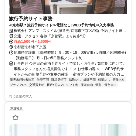
旅行予約サイト事務
≪京都駅＊旅行予約サイト≫電話なし♪WEB予約情報⇒入力事務
株式会社アンフ・スタイル(派遣先:京都市下京区/宿泊予約サイト運営
会社)
交通・アクセス 各線「京都駅」より徒歩5分
時給1,500円～1,600円
京都府京都市下京区
勤務時間詳細 【勤務時間】 9：30～18：00(実働7.5時間／休憩60分)
【勤務曜日】 月～日の5日勤務／シフト制
仕事内容 今注目の宿泊予約サイトで楽しくお仕事♪ 繁忙期に向けて、
事務スタッフさんの増員募集です！ ＜ お仕事内容 ＞ ・WEB予約サ
イトからの新規予約や変更の確認 ・宿泊プランや予約情報の入力 ...
業界未経験者歓迎
学歴不問
職場見学可
転勤なし
経験不問
残業なし
研修あり
ブランクOK
交通費支給
駅近5分以内
シフト制
服装自由
髪型・髪色自由
同じ企業の求人
派遣社員