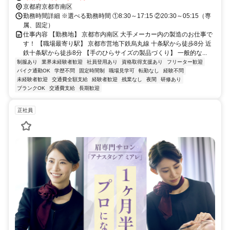
京都府京都市南区
勤務時間詳細 ※選べる勤務時間 ①8:30～17:15 ②20:30～05:15（専
属、固定）
仕事内容 【勤務地】 京都市内南区 大手メーカー内の製造のお仕事で
す！ 【職場最寄り駅】 京都市営地下鉄烏丸線 十条駅から徒歩8分 近
鉄十条駅から徒歩8分 【手のひらサイズの製品づくり】 一般的な...
制服あり
業界未経験者歓迎
社員登用あり
資格取得支援あり
フリーター歓迎
バイク通勤OK
学歴不問
固定時間制
職場見学可
転勤なし
経験不問
未経験者歓迎
交通費全額支給
経験者歓迎
残業なし
夜間
研修あり
ブランクOK
交通費支給
長期歓迎
正社員