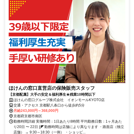
ほけんの窓口直営店の保険販売スタッフ
【京都配属】大手の安定＆福利厚生★残業10時間以下
ほけんの窓口グループ株式会社 イオンモールKYOTO店
交通・アクセス 京都駅八条口から徒歩約5分
月給243,000円～368,000円
京都府京都市南区
勤務時間詳細 実働時間：1日あたり8時間 平均勤務日数：1ヶ月あた
り20日 〜 22日 ||◤勤務時間は店舗により異なります ・路面店（独立
店舗） → 9:30～18:30（一例） ・ショッピ...