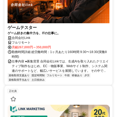
ゲームテスター
ゲーム好きの集中力を、ITの仕事に。
合同会社Link
フルリモート
月給267,000円～350,000円
勤務時間詳細 総労働時間：1ヶ月あたり160時間 9:30〜18:30(実働8
時間)
仕事内容 ●募集背景 合同会社Linkでは、生成AIを取り入れたクリエイ
ティブ制作をはじめ、EC・物販事業、Webサイト制作、システム関
連のサポートなど、幅広いサービスを展開しています。 その中で...
資格取得支援あり
固定時間制
フルリモート
午前
研修あり
夕方
資格取得手当あり
土日祝休み
正社員