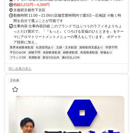
本線 京都中央口徒歩約2分、ＪＲ山陰本線 京都中央口徒歩約2分 最寄
時給2,232円～4,368円
駅：京都駅
京都府京都市下京区
勤務時間 11:00～21:00の店舗営業時間内で週3日～応相談 ※働く時
間を自分で選ぶことが可能です
仕事内容 仕事内容詳細 このブランドではふつうのラフィネよりちょ
っとだけ贅沢で、「『もっと』くつろげる至福のひとときを」をテー
マにアロマトリートメントメニューの導入もしています。 ボディケ
ア技術に加え...
業界未経験者歓迎
社員登用あり
主婦・主夫歓迎
資格取得支援あり
学歴不問
平日のみOK
経験不問
未経験者歓迎
経験者歓迎
有資格者歓迎
研修あり
ブランクOK
長期歓迎
駅近5分以内
週4日以上OK
同じ企業の求人
正社員