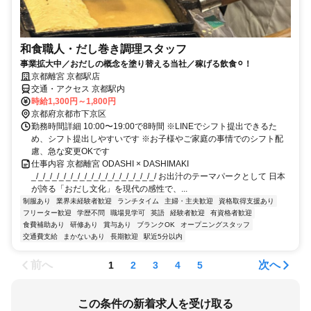
和食職人・だし巻き調理スタッフ
事業拡大中／おだしの概念を塗り替える当社／稼げる飲食⚪︎！
京都離宮 京都駅店
交通・アクセス 京都駅内
時給1,300円～1,800円
京都府京都市下京区
勤務時間詳細 10:00〜19:00で8時間 ※LINEでシフト提出できるた
め、シフト提出しやすいです ※お子様やご家庭の事情でのシフト配
慮、急な変更OKです
仕事内容 京都離宮 ODASHI × DASHIMAKI
_/_/_/_/_/_/_/_/_/_/_/_/_/_/_/_/_/_/ お出汁のテーマパークとして 日本
が誇る「おだし文化」を現代の感性で、...
制服あり
業界未経験者歓迎
ランチタイム
主婦・主夫歓迎
資格取得支援あり
フリーター歓迎
学歴不問
職場見学可
英語
経験者歓迎
有資格者歓迎
食費補助あり
研修あり
賞与あり
ブランクOK
オープニングスタッフ
交通費支給
まかないあり
長期歓迎
駅近5分以内
前へ
次へ
1
2
3
4
5
この条件の新着求人を受け取る