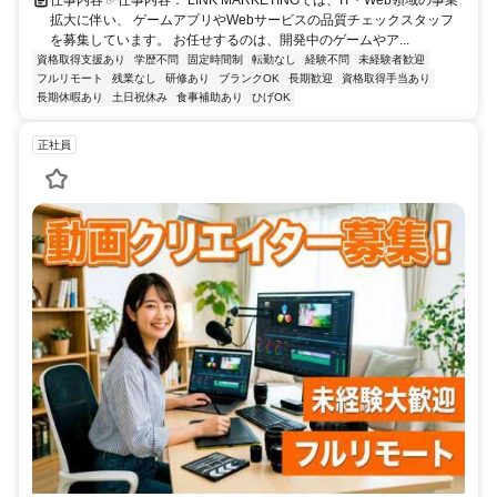
拡大に伴い、 ゲームアプリやWebサービスの品質チェックスタッフ
を募集しています。 お任せするのは、開発中のゲームやア...
資格取得支援あり
学歴不問
固定時間制
転勤なし
経験不問
未経験者歓迎
フルリモート
残業なし
研修あり
ブランクOK
長期歓迎
資格取得手当あり
長期休暇あり
土日祝休み
食事補助あり
ひげOK
正社員