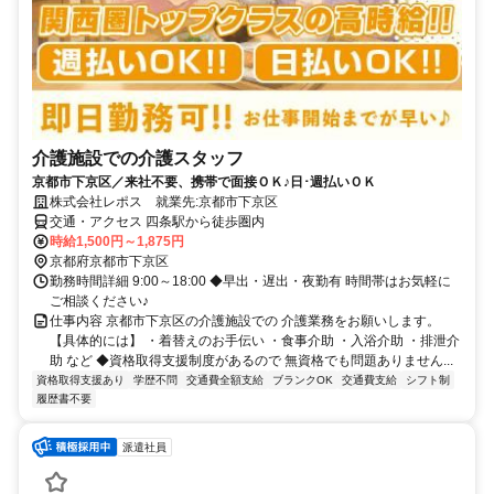
介護施設での介護スタッフ
京都市下京区／来社不要、携帯で面接ＯＫ♪日･週払いＯＫ
株式会社レポス 就業先:京都市下京区
交通・アクセス 四条駅から徒歩圏内
時給1,500円～1,875円
京都府京都市下京区
勤務時間詳細 9:00～18:00 ◆早出・遅出・夜勤有 時間帯はお気軽に
ご相談ください♪
仕事内容 京都市下京区の介護施設での 介護業務をお願いします。
【具体的には】 ・着替えのお手伝い ・食事介助 ・入浴介助 ・排泄介
助 など ◆資格取得支援制度があるので 無資格でも問題ありません...
資格取得支援あり
学歴不問
交通費全額支給
ブランクOK
交通費支給
シフト制
履歴書不要
派遣社員