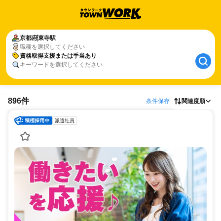
京都府
東寺駅
職種を選択してください
資格取得支援または手当あり
キーワードを選択してください
896件
条件保存
関連度順
派遣社員