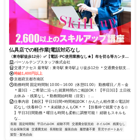
仏具店での軽作業|電話対応なし
〈東寺駅徒歩12分〉✅️【電話･PC使用業務なし★】布を切る等カンタ
ン！軽作業◎扶養枠
パーソルテンプスタッフ株式会社
交通アクセス 最寄駅：東寺駅 東寺駅より徒歩12分 ＊交通費全額支給
⭐️京都市下京区・中京区・右京区・伏見区・西京区・山科区・左京
時給1,400円以上
区・南区・北区・上京区・宇治市・長岡京市・亀岡市・向日市・大津
京都府京都市南区
市・高槻市・茨木市など周辺から通勤している方多数です！
勤務時間 固定時間制 10:00～16:00（休憩01:00） 勤務曜日／月～金
＊週3日 ・ご希望に沿った就業時間のご相談OK！ 【平日3日】土日祝
お休み ・残業なし ＊勤務開始時期（目安）：...
仕事内容 【南区】平日3日間×時間相談OK！かんたん軽作業☆電話対
応なし↑扶養枠◎ ＊＊未経験さんもOK＊＊ 【扶養枠で就業できる☆
】平日3日間勤務＊曜日も時間も柔軟に調整可能！ 経験もスキルも
な...
長期
固定時間制
平日のみOK
経験不問
交通費全額支給
ネイルOK
残業なし
社会保険完備
交通費支給
長期歓迎
服装自由
履歴書不要
育児サポートあり
髪型・髪色自由