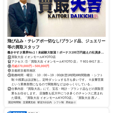
飛び込み・テレアポ一切なし!ブランド品、ジュエリー
等の買取スタッフ
働きやすさ業界No.1！未経験大歓迎！ボーナス100万円超えの社員多
数！入社祝い金10万円あり♪残業ほぼなし！
買取大吉 イオンモールKYOTO店
アクセス: ①「買取大吉 イオンモールKYOTO 店」 〒601-8417 京都
府京都市南区西九条鳥居口町１ イオンモールKYOTO 2F ※JR京都駅
月給270,000円～500,000円
八条口より徒歩5分圏内 ②「買取大吉 西ノ京円町 店」 〒604-8463
京都府京都市南区
京都府京都市中京区西ノ京円町２ グリーンコート 1F ※JR円町駅 徒
勤務時間・曜日: ・10：00～19：00(休憩1時間)8時間勤務 ・シフト
歩1分圏内
制 ※残業はほぼ無し。定時ダッシュする方も多いです。 ※反響営業
という業務形態になるので閑散期などはゆっくりしている...
仕事内容: 『買取大吉』にて、宝石・時計・ブランド品などの買取営
業をお任せします。 店舗数も拡大中につき多くのチャンスに恵まれ
た環境。 「買取大吉 イオンモールKYOTO店」 「買取大吉 西ノ...
固定時間制
交通費支給
駅近5分以内
シフト制
昇給あり