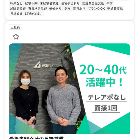
転勤なし
経験不問
未経験者歓迎
住宅手当あり
交通費全額支給
午前
経験者歓迎
有資格者歓迎
研修あり
夕方
賞与あり
ブランクOK
交通費支給
長期歓迎
駅近5分以内
正社員