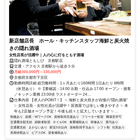
新店舗店長 ホール・キッチンスタッフ海鮮と炭火焼
きの隠れ酒場
女性店長が活躍中｜人の心に灯をともす酒場
隠れ酒場ともしび 京都駅店
交通・アクセス 京都駅から徒歩５分
月給300,000円～330,000円
京都府京都市下京区
勤務時間詳細 総労働時間：1ヶ月あたり160時間 1日あたり 8時間
（休憩あり） ※【要確認：14:00 出勤・仕込み 17:00 オープン・接客
／キッチン業務 23:00頃 ラストオーダー 24:...
仕事内容 【求人のPOINT！】 ✨ 海鮮と炭火焼きが自慢の“隠れ酒場”
✨ 女性店長・女性社員が活躍中！居酒屋では珍しい働きやすさ ✨ 本
年も2店舗オープン予定！今後も続々と拡大していきます ✨ ...
制服あり
副業・WワークOK
資格取得支援あり
フリーター歓迎
職場見学可
交通費全額支給
経験者歓迎
ネイルOK
食費補助あり
研修あり
賞与あり
交通費支給
まかないあり
駅近5分以内
資格取得手当あり
シフト制
社割あり
長期休暇あり
ピアスOK
昼食補助あり