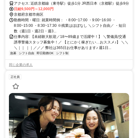
アクセス: 近鉄京都線（東寺駅）徒歩1分 JR西日本（京都駅）徒歩9分
日給9,500円～12,000円
京都府京都市南区
勤務時間・曜日: 就業時間例： ・8:00~17:00 ・9:00~16:00 ・
8:00~15:00 ・8:30~17:30 ※残業はほぼなし ＼シフト自由／ ・短日
数（週1日・週2日・週3...
仕事内容: 【未経験大歓迎／18〜89歳まで活躍中！】 ＼警備員/交通
誘導警備スタッフ募集中！／ 【とにかく稼ぎたい…おススメ♪】 ＼＼
＼｜｜ ｜｜／／／ 弊社は365日お仕事があります♪ 週1日...
急募
シフト自由
即日勤務OK
シフト制
同じ企業の求人
正社員