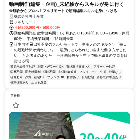
動画制作(編集・企画)_未経験からスキルが身に付く
未経験からプロへ！フルリモートで動画編集スキルを身につける
株式会社将士産業
フルリモート
月給200,000円～500,000円
勤務時間詳細 総労働時間：1ヶ月あたり160時間 10:00～19:00（休憩
60分） 平均残業時間：月5時間未満
仕事内容 💻出社不要のフルリモートで一生モノのスキルを✨ 「毎日
の通勤時間が煩わしい」 「場所にとらわれない自由な働き方がした
い」 とお考えのあなた！ 完全未経験から在宅で動画編集のプロを目
指せる環...
業界未経験者歓迎
副業・WワークOK
資格取得支援あり
フリーター歓迎
学歴不問
固定時間制
経験不問
未経験者歓迎
フルリモート
午前
残業なし
研修あり
夕方
在宅OK
ブランクOK
育休あり
長期歓迎
資格取得手当あり
長期休暇あり
土日祝休み
正社員