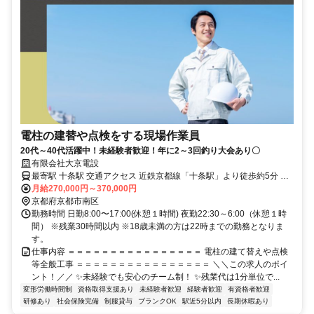
電柱の建替や点検をする現場作業員
20代～40代活躍中！未経験者歓迎！年に2～3回釣り大会あり〇
有限会社大京電設
最寄駅 十条駅 交通アクセス 近鉄京都線「十条駅」より徒歩約5分 ＊
月給270,000円～370,000円
駅近5分以内！ ＊車通勤OK！
京都府京都市南区
勤務時間 日勤8:00〜17:00(休憩１時間) 夜勤22:30～6:00（休憩１時
間） ※残業30時間以内 ※18歳未満の方は22時までの勤務となりま
す。
仕事内容 ＝＝＝＝＝＝＝＝＝＝＝＝＝＝＝＝ 電柱の建て替えや点検
等全般工事 ＝＝＝＝＝＝＝＝＝＝＝＝＝＝＝＝ ＼＼この求人のポイ
ント！／／ ✨未経験でも安心のチーム制！ ✨残業代は1分単位で...
変形労働時間制
資格取得支援あり
未経験者歓迎
経験者歓迎
有資格者歓迎
研修あり
社会保険完備
制服貸与
ブランクOK
駅近5分以内
長期休暇あり