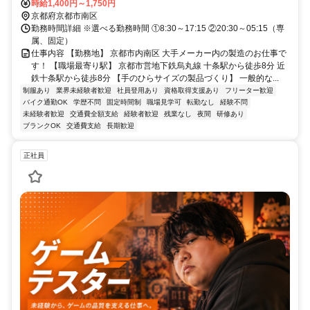
から徒歩8分
時給1,400円～1,750円
京都府京都市南区
勤務時間詳細 ※選べる勤務時間 ①8:30～17:15 ②20:30～05:15（専
属、固定）
仕事内容 【勤務地】 京都市内南区 大手メーカー内の製造のお仕事で
す！ 【職場最寄り駅】 京都市営地下鉄烏丸線 十条駅から徒歩8分 近
鉄十条駅から徒歩8分 【手のひらサイズの製品づくり】 一般的な...
制服あり
業界未経験者歓迎
社員登用あり
資格取得支援あり
フリーター歓迎
バイク通勤OK
学歴不問
固定時間制
職場見学可
転勤なし
経験不問
未経験者歓迎
交通費全額支給
経験者歓迎
残業なし
夜間
研修あり
ブランクOK
交通費支給
長期歓迎
正社員