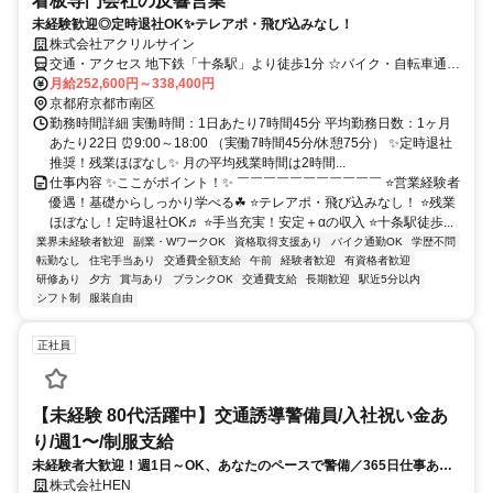
看板専門会社の反響営業
未経験歓迎◎定時退社OK✨テレアポ・飛び込みなし！
株式会社アクリルサイン
交通・アクセス 地下鉄「十条駅」より徒歩1分 ☆バイク・自転車通勤
OK！
月給252,600円～338,400円
京都府京都市南区
勤務時間詳細 実働時間：1日あたり7時間45分 平均勤務日数：1ヶ月
あたり22日 ⏰9:00～18:00 （実働7時間45分/休憩75分） ✨定時退社
推奨！残業ほぼなし✨ 月の平均残業時間は2時間...
仕事内容 ✨ここがポイント！✨ ￣￣￣￣￣￣￣￣￣￣￣ ⭐営業経験者
優遇！基礎からしっかり学べる☘ ⭐テレアポ・飛び込みなし！ ⭐残業
ほぼなし！定時退社OK♬ ⭐手当充実！安定＋αの収入 ⭐十条駅徒歩...
業界未経験者歓迎
副業・WワークOK
資格取得支援あり
バイク通勤OK
学歴不問
転勤なし
住宅手当あり
交通費全額支給
午前
経験者歓迎
有資格者歓迎
研修あり
夕方
賞与あり
ブランクOK
交通費支給
長期歓迎
駅近5分以内
シフト制
服装自由
正社員
【未経験 80代活躍中】交通誘導警備員/入社祝い金あ
り/週1〜/制服支給
未経験者大歓迎！週1日～OK、あなたのペースで警備／365日仕事あ
り！18歳から88歳まで幅広く活躍中
株式会社HEN