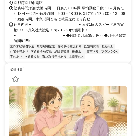
京都府京都市南区
勤務時間詳細 実働時間：1日あたり8時間 平均勤務日数：1ヶ月あた
り18日 〜 22日 勤務時間：9:00～18:00 休憩時間：12：00～13：00
※勤務時間、休憩時間ともに就業先により変動...
仕事内容 ■―――――――――――――■ 面接1回のスピード選考実
施中！ 8月入社大歓迎！ ★20～30代活躍中！
■―――――――――――――■ ◆経験者月給35万円～ ◆月平均残業
時間8.15h...
業界未経験者歓迎
無期雇用派遣
資格取得支援あり
固定時間制
転勤なし
住宅手当あり
交通費全額支給
経験者歓迎
研修あり
賞与あり
ブランクOK
育休あり
交通費支給
資格取得手当あり
土日祝休み
派遣社員