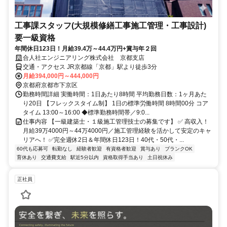
工事課スタッフ(大規模修繕工事施工管理・工事設計)
要一級資格
年間休日123日！月給39.4万～44.4万円+賞与年２回
合人社エンジニアリング株式会社 京都支店
交通・アクセス JR京都線「京都」駅より徒歩3分
月給394,000円～444,000円
京都府京都市下京区
勤務時間詳細 実働時間：1日あたり8時間 平均勤務日数：1ヶ月あた
り20日 【フレックスタイム制】 1日の標準労働時間 8時間00分 コア
タイム 13:00～16:00 ◆標準勤務時間帯／9:0...
仕事内容 【一級建築士・１級施工管理技士の募集です】 ✅ 高収入！
月給39万4000円～44万4000円／施工管理経験を活かして安定のキャ
リアへ！ ✅完全週休2日＆年間休日123日！40代・50代・...
60代も応募可
転勤なし
経験者歓迎
有資格者歓迎
賞与あり
ブランクOK
育休あり
交通費支給
駅近5分以内
資格取得手当あり
土日祝休み
正社員