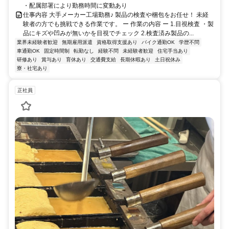
・配属部署により勤務時間に変動あり
仕事内容 大手メーカー工場勤務♪ 製品の検査や梱包をお任せ！ 未経
験者の方でも挑戦できる作業です。 ー 作業の内容 ー 1.目視検査 ・製
品にキズや凹みが無いかを目視でチェック 2.検査済み製品の...
業界未経験者歓迎
無期雇用派遣
資格取得支援あり
バイク通勤OK
学歴不問
車通勤OK
固定時間制
転勤なし
経験不問
未経験者歓迎
住宅手当あり
研修あり
賞与あり
育休あり
交通費支給
長期休暇あり
土日祝休み
寮・社宅あり
正社員