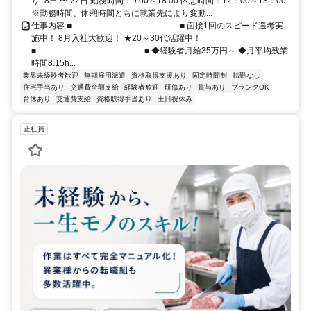
り18日 〜 22日 勤務時間：9:00～18:00 休憩時間：12：00～13：00
※勤務時間、休憩時間ともに就業先により変動...
仕事内容 ■―――――――――――――■ 面接1回のスピード選考実
施中！ 8月入社大歓迎！ ★20～30代活躍中！
■―――――――――――――■ ◆経験者月給35万円～ ◆月平均残業
時間8.15h...
業界未経験者歓迎
無期雇用派遣
資格取得支援あり
固定時間制
転勤なし
住宅手当あり
交通費全額支給
経験者歓迎
研修あり
賞与あり
ブランクOK
育休あり
交通費支給
資格取得手当あり
土日祝休み
正社員