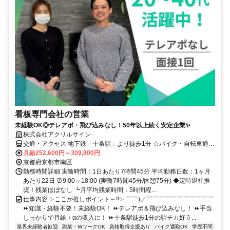
看板専門会社の営業
未経験OK◎テレアポ・飛び込みなし！50年以上続く安定企業✨
株式会社アクリルサイン
交通・アクセス 地下鉄「十条駅」より徒歩1分 ☆バイク・自転車通勤
OK！
月給252,600円～309,800円
京都府京都市南区
勤務時間詳細 実働時間：1日あたり7時間45分 平均勤務日数：1ヶ月
あたり22日 ⏰9:00～18:00 (実働7時間45分/休憩75分) ◆定時退社推
奨！残業ほぼなし ┗月平均残業時間：5時間程...
仕事内容 ✨ここが推しポイント～‼✨ ￣￣)／￣￣￣￣￣￣￣￣￣￣￣
⏩知識・経験不要！未経験OK！ ⏩テレアポ＆飛び込みなし！ ⏩手当
しっかりで月給＋αの収入に！ ⏩十条駅徒歩1分の駅チカ好立...
業界未経験者歓迎
副業・WワークOK
資格取得支援あり
バイク通勤OK
学歴不問