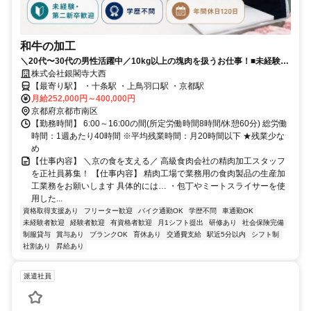
和牛の加工
＼20代〜30代の男性活躍中／10kg以上の塊肉を扱うお仕事！■未経験・
第二新卒OK・学歴不問■完全週休2日・年休120日■残業少なめ
株式会社銀閣寺大西
【最寄り駅】 ・十条駅 ・上鳥羽口駅 ・京都駅
月給252,000円～400,000円
京都府京都市南区
【勤務時間】 6:00～16:00の間(所定労働時間8時間/休憩60分) 総労働
時間：1週あたり40時間 ※平均残業時間：月20時間以下 ★残業少な
め
【仕事内容】 ＼京の食を支える／ 高級食肉会社の精肉加工スタッフ
を正社員募集！ 【仕事内容】 精肉工場で業務用の食肉製品の生産加
工業務をお願いします 具体的には… ・包丁やミートスライサーを使
用した...
資格取得支援あり
フリーター歓迎
バイク通勤OK
学歴不問
車通勤OK
未経験者歓迎
経験者歓迎
有資格者歓迎
月1シフト提出
研修あり
社会保険完備
制服貸与
賞与あり
ブランクOK
育休あり
交通費支給
駅近5分以内
シフト制
社割あり
昇給あり
派遣社員