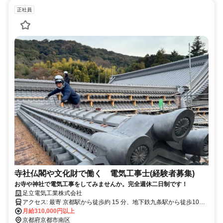
正社員
寺社仏閣や文化財で働く 電気工事士(経験者募集)
お寺や神社で電気工事をしてみませんか。完全週休二日制です！
足立電気工業株式会社
アクセス: 最寄 京都駅から徒歩約 15 分、地下鉄九条駅から徒歩10分
京都市バス停 九条車庫から徒歩５分
月給310,000円以上
京都府京都市南区